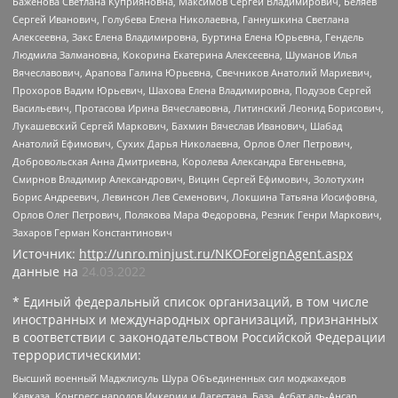
Баженова Светлана Куприяновна, Максимов Сергей Владимирович, Беляев
Сергей Иванович, Голубева Елена Николаевна, Ганнушкина Светлана
Алексеевна, Закс Елена Владимировна, Буртина Елена Юрьевна, Гендель
Людмила Залмановна, Кокорина Екатерина Алексеевна, Шуманов Илья
Вячеславович, Арапова Галина Юрьевна, Свечников Анатолий Мариевич,
Прохоров Вадим Юрьевич, Шахова Елена Владимировна, Подузов Сергей
Васильевич, Протасова Ирина Вячеславовна, Литинский Леонид Борисович,
Лукашевский Сергей Маркович, Бахмин Вячеслав Иванович, Шабад
Анатолий Ефимович, Сухих Дарья Николаевна, Орлов Олег Петрович,
Добровольская Анна Дмитриевна, Королева Александра Евгеньевна,
Смирнов Владимир Александрович, Вицин Сергей Ефимович, Золотухин
Борис Андреевич, Левинсон Лев Семенович, Локшина Татьяна Иосифовна,
Орлов Олег Петрович, Полякова Мара Федоровна, Резник Генри Маркович,
Захаров Герман Константинович
Источник:
http://unro.minjust.ru/NKOForeignAgent.aspx
данные на
24.03.2022
* Единый федеральный список организаций, в том числе
иностранных и международных организаций, признанных
в соответствии с законодательством Российской Федерации
террористическими:
Высший военный Маджлисуль Шура Объединенных сил моджахедов
Кавказа, Конгресс народов Ичкерии и Дагестана, База, Асбат аль-Ансар,