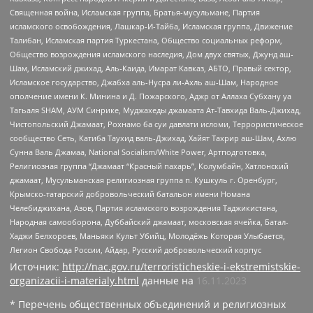
Священная война, Исламская группа, Братья-мусульмане, Партия
исламского освобождения, Лашкар-И-Тайба, Исламская группа, Движение
Талибан, Исламская партия Туркестана, Общество социальных реформ,
Общество возрождения исламского наследия, Дом двух святых, Джунд аш-
Шам, Исламский джихад, Аль-Каида, Имарат Кавказ, АБТО, Правый сектор,
Исламское государство, Джабха аль-Нусра ли-Ахль аш-Шам, Народное
ополчение имени К. Минина и Д. Пожарского, Аджр от Аллаха Субхану уа
Тагьаля SHAM, АУМ Синрике, Муджахеды джамаата Ат-Тавхида Валь-Джихад,
Чистопольский Джамаат, Рохнамо ба суи давлати исломи, Террористическое
сообщество Сеть, Катиба Таухид валь-Джихад, Хайят Тахрир аш-Шам, Ахлю
Сунна Валь Джамаа, National Socialism/White Power, Артподготовка,
Религиозная группа “Джамаат “Красный пахарь”, Колумбайн, Хатлонский
джамаат, Мусульманская религиозная группа п. Кушкуль г. Оренбург,
Крымско-татарский добровольческий батальон имени Номана
Челебиджихана, Азов, Партия исламского возрождения Таджикистана,
Народная самооборона, Дуббайский джамаат, московская ячейка, Батал-
Хаджи Белхороев, Маньяки Культ Убийц, Молодёжь Которая Улыбается,
Легион Свобода России, Айдар, Русский добровольческий корпус
Источник:
http://nac.gov.ru/terroristicheskie-i-ekstremistskie-
organizacii-i-materialy.html
данные на
16.11.2023
* Перечень общественных объединений и религиозных