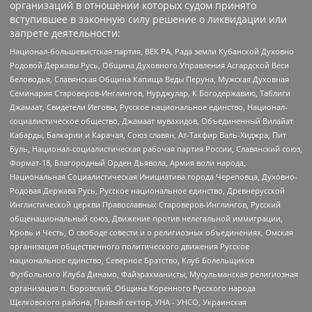
организаций в отношении которых судом принято
вступившее в законную силу решение о ликвидации или
запрете деятельности:
Национал-большевистская партия, ВЕК РА, Рада земли Кубанской Духовно
Родовой Державы Русь, Община Духовного Управления Асгардской Веси
Беловодья, Славянская Община Капища Веды Перуна, Мужская Духовная
Семинария Староверов-Инглингов, Нурджулар, К Богодержавию, Таблиги
Джамаат, Свидетели Иеговы, Русское национальное единство, Национал-
социалистическое общество, Джамаат мувахидов, Объединенный Вилайат
Кабарды, Балкарии и Карачая, Союз славян, Ат-Такфир Валь-Хиджра, Пит
Буль, Национал-социалистическая рабочая партия России, Славянский союз,
Формат-18, Благородный Орден Дьявола, Армия воли народа,
Национальная Социалистическая Инициатива города Череповца, Духовно-
Родовая Держава Русь, Русское национальное единство, Древнерусской
Инглистической церкви Православных Староверов-Инглингов, Русский
общенациональный союз, Движение против нелегальной иммиграции,
Кровь и Честь, О свободе совести и о религиозных объединениях, Омская
организация общественного политического движения Русское
национальное единство, Северное Братство, Клуб Болельщиков
Футбольного Клуба Динамо, Файзрахманисты, Мусульманская религиозная
организация п. Боровский, Община Коренного Русского народа
Щелковского района, Правый сектор, УНА - УНСО, Украинская