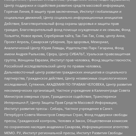
Центр поддержки и содействия развитию средств массовой информации,
Горячая Линия, В защиту прав заключенных, Институт глобализации и
социальных движений, Центр социально-информационных инициатив
Действие, Благотворительный фонд охраны здоровья и защиты прав
граждан, Благотворительный фонд помощи осужденным и их семьям, Фонд
Тольятти, Новое время, Серебряная тайга, Так-Так-Так, Сова, центр Анна,
Проект Апрель, Самарская губерния, Эра здоровья, Мемориал,
Аналитический Центр Юрия Левады, Издательство Парк Гагарина, Фонд
имени Андрея Рылькова, Сфера, Центр СИБАЛЬТ, Уральская правозащитная
группа, Женщины Евразии, Институт прав человека, Фонд защиты гласности,
Российский исследовательский центр по правам человека,
Дальневосточный центр развития гражданских инициатив и социального
партнерства, Гражданское действие, Центр независимых социологических
исследований, Сутяжник, АКАДЕМИЯ ПО ПРАВАМ ЧЕЛОВЕКА, Центр развития
некоммерческих организаций, Частное учреждение в Калининграде Совета
Министров северных стран, Гражданское содействие, Трансперенси
Интернешнл-Р, Центр Защиты Прав Средств Массовой Информации,
Институт развития прессы - Сибирь, Частное учреждение в Санкт-
Петербурге Совета Министров Северных Стран, Фонд поддержки свободы
прессы, Гражданский контроль, Человек и Закон, Общественная комиссия
по сохранению наследия академика Сахарова, Информационное агентство
МЕМО. РУ, Институт региональной прессы, Институт Развития Свободы