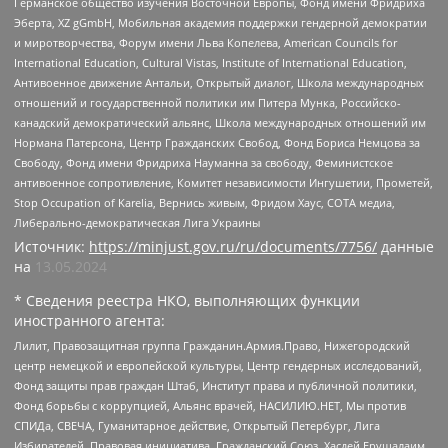
Германское общество изучения Восточной Европы, Фонд имени Фридриха
Эберта, XZ gGmbH, Мобильная академия поддержки гендерной демократии
и миротворчества, Форум имени Льва Копелева, American Councils for
International Education, Cultural Vistas, Institute of International Education,
Антивоенное движение Антальи, Открытый диалог, Школа международных
отношений и государственной политики им Питера Мунка, Российско-
канадский демократический альянс, Школа международных отношений им
Нормана Патерсона, Центр Гражданских Свобод, Фонд Бориса Немцова за
Свободу, Фонд имени Фридриха Науманна за свободу, Феминистское
антивоенное сопротивление, Комитет независимости Ингушетии, Прометей,
Stop Occupation of Karelia, Вернись живым, Фридом Хаус, СОТА медиа,
Либерально-демократическая Лига Украины
Источник:
https://minjust.gov.ru/ru/documents/7756/
данные
на
13.05.2024
* Сведения реестра НКО, выполняющих функции
иностранного агента:
Лилит, Правозащитная группа Гражданин.Армия.Право, Нижегородский
центр немецкой и европейской культуры, Центр гендерных исследований,
Фонд защиты прав граждан Штаб, Институт права и публичной политики,
Фонд борьбы с коррупцией, Альянс врачей, НАСИЛИЮ.НЕТ, Мы против
СПИДа, СВЕЧА, Гуманитарное действие, Открытый Петербург, Лига
Избирателей, Правовая инициатива, Гражданский Союз, Хасдей Ерушалаим,