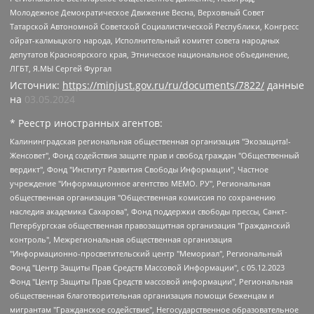
Молодежное Демократическое Движение Весна, Верховный Совет
Татарской Автономной Советской Социалистической Республики, Конгресс
ойрат-калмыцкого народа, Исполнительный комитет совета народных
депутатов Красноярского края, Этническое национальное объединение,
ЛГБТ, Я.МЫ Сергей Фургал
Источник:
https://minjust.gov.ru/ru/documents/7822/
данные
на
03.05.2024
* Реестр иностранных агентов:
Калининградская региональная общественная организация "Экозащита!-Женсовет", Фонд содействия защите прав и свобод граждан "Общественный вердикт", Фонд "Институт Развития Свободы Информации", Частное учреждение "Информационное агентство МЕМО. РУ", Региональная общественная организация "Общественная комиссия по сохранению наследия академика Сахарова", Фонд поддержки свободы прессы, Санкт-Петербургская общественная правозащитная организация "Гражданский контроль", Межрегиональная общественная организация "Информационно-просветительский центр "Мемориал", Региональный Фонд "Центр Защиты Прав Средств Массовой Информации", с 05.12.2023 Фонд "Центр Защиты Прав Средств массовой информации", Региональная общественная благотворительная организация помощи беженцам и мигрантам "Гражданское содействие", Негосударственное образовательное учреждение дополнительного профессионального образования (повышение квалификации) специалистов "АКАДЕМИЯ ПО ПРАВАМ ЧЕЛОВЕКА", Свердловская региональная общественная организация "Сутяжник", Автономная некоммерческая организация "Центр независимых социологических исследований", Союз общественных объединений "Российский исследовательский центр по правам человека", Региональное общественное учреждение научно-информационный центр "МЕМОРИАЛ", Некоммерческая организация "Фонд защиты гласности", Автономная некоммерческая организация "Институт прав человека", Городская общественная организация "Екатеринбургское общество "МЕМОРИАЛ", Городская общественная организация "Рязанское историко-просветительское и правозащитное общество "Мемориал" (Рязанский Мемориал), Челябинский региональный орган общественной самодеятельности – женское общественное объединение "Женщины Евразии", Челябинский региональный орган общественной самодеятельности "Уральская правозащитная группа", Фонд содействия защите здоровья и социальной справедливости имени Андрея Рылькова, Автономная Некоммерческая Организация "Аналитический Центр Юрия Левады", Автономная некоммерческая организация социальной поддержки населения "Проект Апрель", Региональная общественная организация помощи женщинам и детям, находящимся в кризисной ситуации "Информационно-методический центр "Анна", Фонд содействия развитию массовых коммуникаций и правовому просвещению "Так-так-Так", Фонд содействия устойчивому развитию "Серебряная тайга", Свердловский региональный общественный фонд социальных проектов "Новое время", "Idel.Реалии", Кавказ.Реалии, Крым.Реалии, Телеканал Настоящее Время, Татаро-башкирская служба Радио Свобода (Azatliq Radiosi), Радио Свободная Европа/Радио Свобода (PCE/PC), "Сибирь.Реалии", "Фактограф", Благотворительный фонд помощи осужденным и их семьям, Автономная некоммерческая организация "Институт глобализации и социальных движений", Фонд "В защиту прав заключенных", Частное учреждение "Центр поддержки и содействия развитию средств массовой информации", Пензенский региональный общественный благотворительный фонд "Гражданский союз", "Север.Реалии", Некоммерческая организация Фонд "Правовая инициатива", Общество с ограниченной ответственностью "Радио Свободная Европа/Радио Свобода", Чешское информационное агентство "MEDIUM-ORIENT", Красноярская региональная общественная организация "Мы против СПИДа", Камалягин Денис Николаевич, Маркелов Сергей Евгеньевич, Пономарев Лев Александрович, Савицкая Людмила Алексеевна, Автономная некоммерческая организация "Центр по работе с проблемой насилия "НАСИЛИЮ.НЕТ", Межрегиональный профессиональный союз работников здравоохранения "Альянс врачей", Юридическое лицо, зарегистрированное в Латвийской Республике, SIA "Medusa Project" (регистрационный номер 40103797863, дата регистрации 10.06.2014), Некоммерческая организация "Фонд по борьбе с коррупцией", Автономная некоммерческая организация "Институт права и публичной политики", Баданин Роман Сергеевич, Гликин Максим Александрович, Железнова Мария Михайловна, Лукьянова Юлия Сергеевна, Маетная Елизавета Витальевна, Маняхин Петр Борисович, Чуракова Ольга Владимировна, Ярош Юлия Петровна, Юридическое лицо "The Insider SIA", зарегистрированное в Риге, Латвийская Республика (дата регистрации 26.06.2015), являющееся администратором доменного имени интернет-издания "The Insider SIA", https://theins.ru, Постернак Алексей Евгеньевич, Рубин Михаил Аркадьевич, Анин Роман Александрович, Юридическое лицо Istories fonds, зарегистрированное в Латвийской Республике (регистрационный номер 50008295751, дата регистрации 24.02.2020), Великовский Дмитрий Александрович, Долинина Ирина Николаевна, Мароховская Алеся Алексеевна, Шлейнов Роман Юрьевич, Шмагун Олеся Валентиновна, Общество с ограниченной ответственностью "Альтаир 2021", Общество с ограниченной ответственностью "Вега 2021", Общество с ограниченной ответственностью "Главный редактор 2021", Общество с ограниченной ответственностью "Ромашки монолит", Важенков Артем Валерьевич, Ивановская областная общественная организация "Центр гендерных исследований", Гурман Юрий Альбертович, Медиапроект "ОВД-Инфо", Егоров Владимир Владимирович, Жилинский Владимир Александрович, Общество с ограниченной ответственностью "ЗП", Иванова София Юрьевна, Карезина Инна Павловна, Кильтау Екатерина Викторовна, Петров Алексей Викторович, Пискунов Сергей Евгеньевич, Смирнов Сергей Сергеевич, Тихонов Михаил Сергеевич, Общество с ограниченной ответственностью "ЖУРНАЛИСТ-ИНОСТРАННЫЙ АГЕНТ", Арапова Галина Юрьевна, Вольтская Татьяна Анатольевна, Американская компания "Mason G.E.S. Anonymous Foundation" (США), являющаяся владельцем интернет-издания https://mnews.world/, Компания "Stichting Bellingcat", зарегистрированная в Нидерландах (дата регистрации 11.07.2018), Захаров Андрей Вячеславович, Клепиковская Екатерина Дмитриевна, Общество с ограниченной ответственностью "МЕМО", Перл Роман Александрович, Симонов Евгений Алексеевич, Соловьева Елена Анатольевна, Сотников Даниил Владимирович, Сурначева Елизавета Дмитриевна, Автономная некоммерческая организация по защите прав человека и информированию населения "Якутия – Наше Мнение", Общество с ограниченной ответственностью "Москоу диджитал медиа", с 26.01.2023 Общество с ограниченной ответственностью "Чайка Белые сады", Ветошкина Валерия Валерьевна, Заговора Максим Александрович, Межрегиональное общественное движение "Российская ЛГБТ - сеть", Оленичев Максим Владимирович, Павлов Иван Юрьевич, Скворцова Елена Сергеевна, Общество с ограниченной ответственностью "Как бы инагент", Кочетков Игорь Викторович, Общество с ограниченной ответственностью "Честные выборы", Еланчик Олег Александрович, Общество с ограниченной ответственностью "Нобелевский призыв", Гималова Регина Эмилевна, Григорьев Андрей Валерьевич, Григорьева Алина Александровна, Ассоциация по содействию защите прав призывников, альтернативнослужащих и военнослужащих "Правозащитная группа "Гражданин.Армия.Право", Хисамова Регина Фаритовна, Автономная некоммерческая организация по реализации социально-правовых программ "Лилит", Дальневосточное общественное движение "Маяк", Санкт-Петербургская ЛГБТ-инициативная группа "Выход", Инициативная группа ЛГБТ+ "Реверс", Алексеев Андрей Викторович, Бекбулатова Таисия Львовна, Беляев Иван Михайлович, Владыкина Елена Сергеевна, Гельман Марат Александрович, Никульшина Вероника Юрьевна, Толоконникова Надежда Андреевна, Шендерович Виктор Анатольевич, Общество с ограниченной ответственностью "Данное сообщение", Общество с ограниченной ответственностью Издательский дом "Новая глава", Айнбиндер Александра Александровна, Московский комьюнити-центр для ЛГБТ+инициатив, Благотворительный фонд развития филантропии, Deutsche Welle (Германия, Kurt-Schumacher-Strasse 3, 53113 Bonn), Борзунова Мария Михайловна, Воробьев Виктор Викторович, Голубева Анна Львовна, Константинова Алла Михайловна, Малкова Ирина Владимировна, Мурадов Мурад Абдулгалимович, Осетинская Елизавета Николаевна, Понасенков Евгений Николаевич, Ганапольский Матвей Юрьевич, Киселев Евгений Алексеевич, Борухович Ирина Григорьевна, Дремин Иван Тимофеевич, Дубровский Дмитрий Викторович, Красноярская региональная общественная организация поддержки и развития альтернативных образовательных технологий и межкультурных коммуникаций "ИНТЕРРА", Маяковская Екатерина Алексеевна, Фейгин Марк Захарович, Филимонов Андрей Викторович, Дзугкоева Регина Николаевна, Доброхотов Роман Александрович, Дудь Юрий Александрович, Елкин Сергей Владимирович, Кругликов Кирилл Игоревич, Сабунаева Мария Леонидовна, Семенов Алексей Владимирович, Шаинян Карен Багратович, Шульман Екатерина Михайловна, Асафьев Артур Валерьевич, Вахштайн Виктор Семенович, Венедиктов Алексей Алексеевич, Лушникова Екатерина Евгеньевна, Волков Леонид Михайлович, Невзоров Александр Глебович, Пархоменко Сергей Борисович, Сироткин Ярослав Николаевич, Кара-Мурза Владимир Владимирович, Баранова Наталья Владимировна, Гозман Леонид Яковлевич, Кагарлицкий Борис Юльевич, Климарев Михаил Валерьевич, Милов Владимир Станиславович, Автономная некоммерческая организация Краснодарский центр современного искусства "Типография", Моргенштерн Алишер Тагирович, Соболь Любовь Эдуардовна, Общество с ограниченной ответственностью "ЛИЗА НОРМ", Каспаров Гарри Кимович, Ходорковский Михаил Борисович, Общество с ограниченной ответственностью "Апрельские тезисы", Данилович Ирина Брониславовна, Кашин Олег Владимирович, Петров Николай Владимирович, Пивоваров Алексей Владимирович, Соколов Михаил Владимирович, Цветкова Юлия Владимировна, Чичваркин Евгений Александрович, Комитет против пыток/Команда против пыток, Общество с ограниченной ответственностью "Первый научный", Общество с ограниченной ответственностью "Вертолет и ко", Белоцерковская Вероника Борисовна, Кац Максим Евгеньевич, Лазарева Татьяна Юрьевна, Шаведдинов Руслан Табризович, Яшин Илья Валерьевич, Общество с ограниченной ответственностью "Иноагент ААВ", Алешковский Дмитрий Петрович, Альбац Евгения Марковна, Быков Дмитрий Львович, Галямина Юлия Евгеньевна, Лойко Сергей Леонидович, Мартынов Кирилл Константинович, Медведев Сергей Александрович, Крашенинников Федор Геннадиевич, Гордеева Катерина Вл