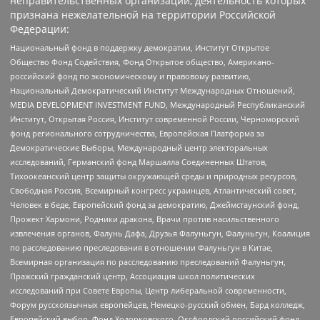
неправительственных организаций, деятельность которых
признана нежелательной на территории Российской
Федерации:
Национальный фонд в поддержку демократии, Институт Открытое
Общество Фонд Содействия, Фонд Открытое общество, Американо-
российский фонд по экономическому и правовому развитию,
Национальный Демократический Институт Международных Отношений,
MEDIA DEVELOPMENT INVESTMENT FUND, Международный Республиканский
Институт, Открытая Россия, Институт современной России, Черноморский
фонд регионального сотрудничества, Европейская Платформа за
Демократические Выборы, Международный центр электоральных
исследований, Германский фонд Маршалла Соединенных Штатов,
Тихоокеанский центр защиты окружающей среды и природных ресурсов,
Свободная Россия, Всемирный конгресс украинцев, Атлантический совет,
Человек в беде, Европейский фонд за демократию, Джеймстаунский фонд,
Прожект Хармони, Родники дракона, Врачи против насильственного
извлечения органов, Фалунь Дафа, Друзья Фалуньгун, Фалуньгун, Коалиция
по расследованию преследования в отношении Фалуньгун в Китае,
Всемирная организация по расследованию преследований Фалуньгун,
Пражский гражданский центр, Ассоциация школ политических
исследований при Совете Европы, Центр либеральной современности,
Форум русскоязычных европейцев, Немецко-русский обмен, Бард колледж,
Европейский выбор, Фонд Ходорковского, Оксфордский российский фонд,