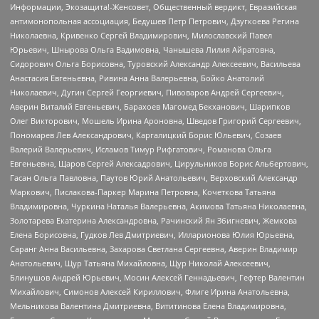
Информации, Экозащита!-Женсовет, Общественный вердикт, Евразийская
антимонопольная ассоциация, Бедушев Петр Петрович, Дзугкоева Регина
Николаевна, Кривенко Сергей Владимирович, Милославский Павел
Юрьевич, Шнырова Ольга Вадимовна, Чанышева Лилия Айратовна,
Сидорович Ольга Борисовна, Туровский Александр Алексеевич, Васильева
Анастасия Евгеньевна, Ривина Анна Валерьевна, Бойко Анатолий
Николаевич, Дугин Сергей Георгиевич, Пивоваров Андрей Сергеевич,
Аверин Виталий Евгеньевич, Барахоев Магомед Бекханович, Шарипков
Олег Викторович, Мошель Ирина Ароновна, Шведов Григорий Сергеевич,
Пономарев Лев Александрович, Каргалицкий Борис Юльевич, Созаев
Валерий Валерьевич, Исламов Тимур Рифгатович, Романова Ольга
Евгеньевна, Щаров Сергей Алексадрович, Цирульников Борис Альбертович,
Гасан Ольга Павловна, Паутов Юрий Анатольевич, Верховский Александр
Маркович, Пислакова-Паркер Марина Петровна, Кочеткова Татьяна
Владимировна, Чуркина Наталья Валерьевна, Акимова Татьяна Николаевна,
Золотарева Екатерина Александровна, Рачинский Ян Збигневич, Жемкова
Елена Борисовна, Гудков Лев Дмитриевич, Илларионова Юлия Юрьевна,
Саранг Анна Васильевна, Захарова Светлана Сергеевна, Аверин Владимир
Анатольевич, Щур Татьяна Михайловна, Щур Николай Алексеевич,
Блинушов Андрей Юрьевич, Мосин Алексей Геннадьевич, Гефтер Валентин
Михайлович, Симонов Алексей Кириллович, Флиге Ирина Анатольевна,
Мельникова Валентина Дмитриевна, Вититинова Елена Владимировна,