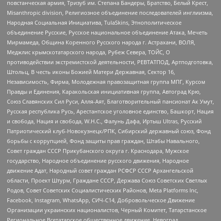
повстанческая армия, Тризуб им. Степана Бандеры, Братство, Белый Крест,
Misanthropic division, Религиозное объединение последователей инглиизма,
Народная Социальная Инициатива, TulaSkins, Этнополитическое
объединение Русские, Русское национальное объединение Атака, Мечеть
Мирмамеда, Община Коренного Русского народа г. Астрахани, ВОЛЯ,
Меджлис крымскотатарского народа, Рубеж Севера, ТОЙС, О
противодействии экстремистской деятельности, РЕВТАТПОД, Артподготовка,
Штольц, В честь иконы Божией Матери Державная, Сектор 16,
Независимость, Фирма, Молодежная правозащитная группа МПГ, Курсом
Правды и Единения, Каракольская инициативная группа, Автоград Крю,
Союз Славянских Сил Руси, Алля-Аят, Благотворительный пансионат Ак Умут,
Русская республика Русь, Арестантское уголовное единство, Башкорт, Нация
и свобода, Нация и свобода, W.H.С., Фалунь Дафа, Иртыш Ultras, Русский
Патриотический клуб-Новокузнецк/РПК, Сибирский державный союз, Фонд
борьбы с коррупцией, Фонд защиты прав граждан, Штабы Навального,
Совет граждан СССР Прикубанского округа г. Краснодара, Мужское
государство, Народное объединение русского движения, Народное
движение Адат, Народный совет граждан РСФСР СССР Архангельской
области, Проект Штурм, Граждане СССР, Держава Союз Советских Светлых
Родов, Совет Советских Социалистических Районов, Meta Platforms Inc,
Facebook, Instagram, WhatsApp, СИЧ-С14, Добровольческое Движение
Организации украинских националистов, Черный Комитет, Татарстанское
Региональное Всетатарское общественное движение, Невоград,