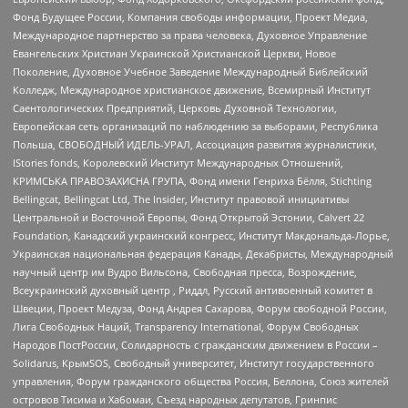
Фонд Будущее России, Компания свободы информации, Проект Медиа,
Международное партнерство за права человека, Духовное Управление
Евангельских Христиан Украинской Христианской Церкви, Новое
Поколение, Духовное Учебное Заведение Международный Библейский
Колледж, Международное христианское движение, Всемирный Институт
Саентологических Предприятий, Церковь Духовной Технологии,
Европейская сеть организаций по наблюдению за выборами, Республика
Польша, СВОБОДНЫЙ ИДЕЛЬ-УРАЛ, Ассоциация развития журналистики,
IStories fonds, Королевский Институт Международных Отношений,
КРИМСЬКА ПРАВОЗАХИСНА ГРУПА, Фонд имени Генриха Бёлля, Stichting
Bellingcat, Bellingcat Ltd, The Insider, Институт правовой инициативы
Центральной и Восточной Европы, Фонд Открытой Эстонии, Calvert 22
Foundation, Канадский украинский конгресс, Институт Макдональда-Лорье,
Украинская национальная федерация Канады, Декабристы, Международный
научный центр им Вудро Вильсона, Свободная пресса, Возрождение,
Всеукраинский духовный центр , Риддл, Русский антивоенный комитет в
Швеции, Проект Медуза, Фонд Андрея Сахарова, Форум свободной России,
Лига Свободных Наций, Transparеncy International, Форум Свободных
Народов ПостРоссии, Солидарность с гражданским движением в России –
Solidarus, КрымSOS, Свободный университет, Институт государственного
управления, Форум гражданского общества Россия, Беллона, Союз жителей
островов Тисима и Хабомаи, Съезд народных депутатов, Гринпис