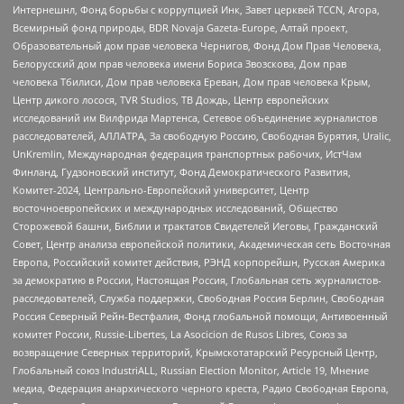
Интернешнл, Фонд борьбы с коррупцией Инк, Завет церквей TCCN, Агора,
Всемирный фонд природы, BDR Novaja Gazeta-Europe, Алтай проект,
Образовательный дом прав человека Чернигов, Фонд Дом Прав Человека,
Белорусский дом прав человека имени Бориса Звозскова, Дом прав
человека Тбилиси, Дом прав человека Ереван, Дом прав человека Крым,
Центр дикого лосося, TVR Studios, ТВ Дождь, Центр европейских
исследований им Вилфрида Мартенса, Сетевое объединение журналистов
расследователей, АЛЛАТРА, За свободную Россию, Свободная Бурятия, Uralic,
UnKremlin, Международная федерация транспортных рабочих, ИстЧам
Финланд, Гудзоновский институт, Фонд Демократического Развития,
Комитет-2024, Центрально-Европейский университет, Центр
восточноевропейских и международных исследований, Общество
Сторожевой башни, Библии и трактатов Свидетелей Иеговы, Гражданский
Совет, Центр анализа европейской политики, Академическая сеть Восточная
Европа, Российский комитет действия, РЭНД корпорейшн, Русская Америка
за демократию в России, Настоящая Россия, Глобальная сеть журналистов-
расследователей, Служба поддержки, Свободная Россия Берлин, Свободная
Россия Северный Рейн-Вестфалия, Фонд глобальной помощи, Антивоенный
комитет России, Russie-Libertes, La Asocicion de Rusos Libres, Союз за
возвращение Северных территорий, Крымскотатарский Ресурсный Центр,
Глобальный союз IndustriALL, Russian Election Monitor, Article 19, Мнение
медиа, Федерация анархического черного креста, Радио Свободная Европа,