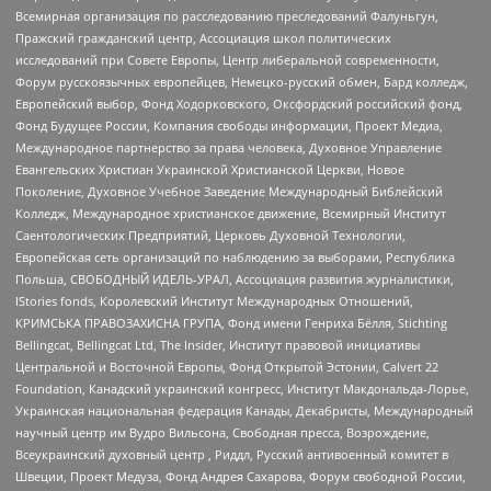
Всемирная организация по расследованию преследований Фалуньгун,
Пражский гражданский центр, Ассоциация школ политических
исследований при Совете Европы, Центр либеральной современности,
Форум русскоязычных европейцев, Немецко-русский обмен, Бард колледж,
Европейский выбор, Фонд Ходорковского, Оксфордский российский фонд,
Фонд Будущее России, Компания свободы информации, Проект Медиа,
Международное партнерство за права человека, Духовное Управление
Евангельских Христиан Украинской Христианской Церкви, Новое
Поколение, Духовное Учебное Заведение Международный Библейский
Колледж, Международное христианское движение, Всемирный Институт
Саентологических Предприятий, Церковь Духовной Технологии,
Европейская сеть организаций по наблюдению за выборами, Республика
Польша, СВОБОДНЫЙ ИДЕЛЬ-УРАЛ, Ассоциация развития журналистики,
IStories fonds, Королевский Институт Международных Отношений,
КРИМСЬКА ПРАВОЗАХИСНА ГРУПА, Фонд имени Генриха Бёлля, Stichting
Bellingcat, Bellingcat Ltd, The Insider, Институт правовой инициативы
Центральной и Восточной Европы, Фонд Открытой Эстонии, Calvert 22
Foundation, Канадский украинский конгресс, Институт Макдональда-Лорье,
Украинская национальная федерация Канады, Декабристы, Международный
научный центр им Вудро Вильсона, Свободная пресса, Возрождение,
Всеукраинский духовный центр , Риддл, Русский антивоенный комитет в
Швеции, Проект Медуза, Фонд Андрея Сахарова, Форум свободной России,