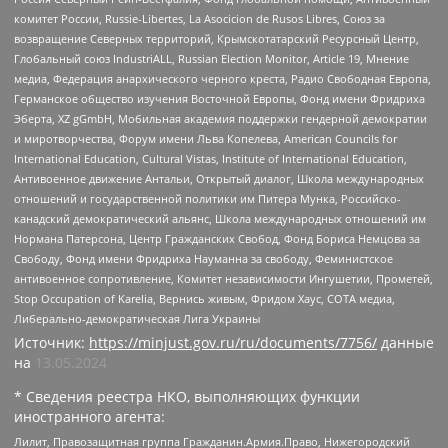
комитет России, Russie-Libertes, La Asocicion de Rusos Libres, Союз за
возвращение Северных территорий, Крымскотатарский Ресурсный Центр,
Глобальный союз IndustriALL, Russian Election Monitor, Article 19, Мнение
медиа, Федерация анархического черного креста, Радио Свободная Европа,
Германское общество изучения Восточной Европы, Фонд имени Фридриха
Эберта, XZ gGmbH, Мобильная академия поддержки гендерной демократии
и миротворчества, Форум имени Льва Копелева, American Councils for
International Education, Cultural Vistas, Institute of International Education,
Антивоенное движение Антальи, Открытый диалог, Школа международных
отношений и государственной политики им Питера Мунка, Российско-
канадский демократический альянс, Школа международных отношений им
Нормана Патерсона, Центр Гражданских Свобод, Фонд Бориса Немцова за
Свободу, Фонд имени Фридриха Науманна за свободу, Феминистское
антивоенное сопротивление, Комитет независимости Ингушетии, Прометей,
Stop Occupation of Karelia, Вернись живым, Фридом Хаус, СОТА медиа,
Либерально-демократическая Лига Украины
Источник:
https://minjust.gov.ru/ru/documents/7756/
данные
на
13.05.2024
* Сведения реестра НКО, выполняющих функции
иностранного агента:
Лилит, Правозащитная группа Гражданин.Армия.Право, Нижегородский