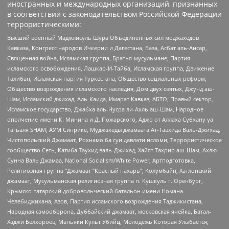
иностранных и международных организаций, признанных
в соответствии с законодательством Российской Федерации
террористическими:
Высший военный Маджлисуль Шура Объединенных сил моджахедов
Кавказа, Конгресс народов Ичкерии и Дагестана, База, Асбат аль-Ансар,
Священная война, Исламская группа, Братья-мусульмане, Партия
исламского освобождения, Лашкар-И-Тайба, Исламская группа, Движение
Талибан, Исламская партия Туркестана, Общество социальных реформ,
Общество возрождения исламского наследия, Дом двух святых, Джунд аш-
Шам, Исламский джихад, Аль-Каида, Имарат Кавказ, АБТО, Правый сектор,
Исламское государство, Джабха аль-Нусра ли-Ахль аш-Шам, Народное
ополчение имени К. Минина и Д. Пожарского, Аджр от Аллаха Субхану уа
Тагьаля SHAM, АУМ Синрике, Муджахеды джамаата Ат-Тавхида Валь-Джихад,
Чистопольский Джамаат, Рохнамо ба суи давлати исломи, Террористическое
сообщество Сеть, Катиба Таухид валь-Джихад, Хайят Тахрир аш-Шам, Ахлю
Сунна Валь Джамаа, National Socialism/White Power, Артподготовка,
Религиозная группа “Джамаат “Красный пахарь”, Колумбайн, Хатлонский
джамаат, Мусульманская религиозная группа п. Кушкуль г. Оренбург,
Крымско-татарский добровольческий батальон имени Номана
Челебиджихана, Азов, Партия исламского возрождения Таджикистана,
Народная самооборона, Дуббайский джамаат, московская ячейка, Батал-
Хаджи Белхороев, Маньяки Культ Убийц, Молодёжь Которая Улыбается,