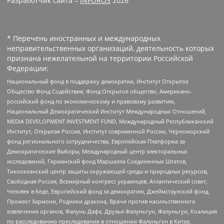
Разработчик сайта –
INFOROS
2026
* Перечень иностранных и международных
неправительственных организаций, деятельность которых
признана нежелательной на территории Российской
Федерации:
Национальный фонд в поддержку демократии, Институт Открытое
Общество Фонд Содействия, Фонд Открытое общество, Американо-
российский фонд по экономическому и правовому развитию,
Национальный Демократический Институт Международных Отношений,
MEDIA DEVELOPMENT INVESTMENT FUND, Международный Республиканский
Институт, Открытая Россия, Институт современной России, Черноморский
фонд регионального сотрудничества, Европейская Платформа за
Демократические Выборы, Международный центр электоральных
исследований, Германский фонд Маршалла Соединенных Штатов,
Тихоокеанский центр защиты окружающей среды и природных ресурсов,
Свободная Россия, Всемирный конгресс украинцев, Атлантический совет,
Человек в беде, Европейский фонд за демократию, Джеймстаунский фонд,
Прожект Хармони, Родники дракона, Врачи против насильственного
извлечения органов, Фалунь Дафа, Друзья Фалуньгун, Фалуньгун, Коалиция
по расследованию преследования в отношении Фалуньгун в Китае,