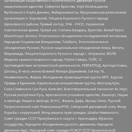
организация общественного политического движения Русское
национальное единство, Северное Братство, Клуб Болельщиков
Футбольного Клуба Динамо, Файзрахманисты, Мусульманская религиозная
организация п. Боровский, Община Коренного Русского народа
Щелковского района, Правый сектор, УНА - УНСО, Украинская
повстанческая армия, Тризуб им. Степана Бандеры, Братство, Белый Крест,
Misanthropic division, Религиозное объединение последователей инглиизма,
Народная Социальная Инициатива, TulaSkins, Этнополитическое
объединение Русские, Русское национальное объединение Атака, Мечеть
Мирмамеда, Община Коренного Русского народа г. Астрахани, ВОЛЯ,
Меджлис крымскотатарского народа, Рубеж Севера, ТОЙС, О
противодействии экстремистской деятельности, РЕВТАТПОД, Артподготовка,
Штольц, В честь иконы Божией Матери Державная, Сектор 16,
Независимость, Фирма, Молодежная правозащитная группа МПГ, Курсом
Правды и Единения, Каракольская инициативная группа, Автоград Крю,
Союз Славянских Сил Руси, Алля-Аят, Благотворительный пансионат Ак Умут,
Русская республика Русь, Арестантское уголовное единство, Башкорт, Нация
и свобода, Нация и свобода, W.H.С., Фалунь Дафа, Иртыш Ultras, Русский
Патриотический клуб-Новокузнецк/РПК, Сибирский державный союз, Фонд
борьбы с коррупцией, Фонд защиты прав граждан, Штабы Навального,
Совет граждан СССР Прикубанского округа г. Краснодара, Мужское
государство, Народное объединение русского движения, Народное
движение Адат, Народный совет граждан РСФСР СССР Архангельской