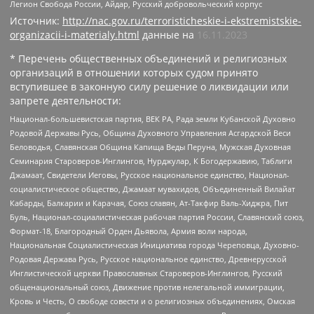
Легион Свобода России, Айдар, Русский добровольческий корпус
Источник:
http://nac.gov.ru/terroristicheskie-i-ekstremistskie-
organizacii-i-materialy.html
данные на
16.11.2023
* Перечень общественных объединений и религиозных
организаций в отношении которых судом принято
вступившее в законную силу решение о ликвидации или
запрете деятельности:
Национал-большевистская партия, ВЕК РА, Рада земли Кубанской Духовно
Родовой Державы Русь, Община Духовного Управления Асгардской Веси
Беловодья, Славянская Община Капища Веды Перуна, Мужская Духовная
Семинария Староверов-Инглингов, Нурджулар, К Богодержавию, Таблиги
Джамаат, Свидетели Иеговы, Русское национальное единство, Национал-
социалистическое общество, Джамаат мувахидов, Объединенный Вилайат
Кабарды, Балкарии и Карачая, Союз славян, Ат-Такфир Валь-Хиджра, Пит
Буль, Национал-социалистическая рабочая партия России, Славянский союз,
Формат-18, Благородный Орден Дьявола, Армия воли народа,
Национальная Социалистическая Инициатива города Череповца, Духовно-
Родовая Держава Русь, Русское национальное единство, Древнерусской
Инглистической церкви Православных Староверов-Инглингов, Русский
общенациональный союз, Движение против нелегальной иммиграции,
Кровь и Честь, О свободе совести и о религиозных объединениях, Омская