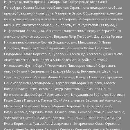
Институт развития прессы - Сибирь, Частное учреждение в Санкт-
Петербурге Совета Министров Северных Стран, Фонд поддержки свободы
прессы, Гражданский контроль, Человек и Закон, Общественная комиссия
по сохранению наследия академика Сахарова, Информационное агентство
МЕМО. РУ, Институт региональной прессы, Институт Развития Свободы
Информации, Экозащита!-Женсовет, Общественный вердикт, Евразийская
антимонопольная ассоциация, Бедушев Петр Петрович, Дзугкоева Регина
Николаевна, Кривенко Сергей Владимирович, Милославский Павел
Юрьевич, Шнырова Ольга Вадимовна, Чанышева Лилия Айратовна,
Сидорович Ольга Борисовна, Туровский Александр Алексеевич, Васильева
Анастасия Евгеньевна, Ривина Анна Валерьевна, Бойко Анатолий
Николаевич, Дугин Сергей Георгиевич, Пивоваров Андрей Сергеевич,
Аверин Виталий Евгеньевич, Барахоев Магомед Бекханович, Шарипков
Олег Викторович, Мошель Ирина Ароновна, Шведов Григорий Сергеевич,
Пономарев Лев Александрович, Каргалицкий Борис Юльевич, Созаев
Валерий Валерьевич, Исламов Тимур Рифгатович, Романова Ольга
Евгеньевна, Щаров Сергей Алексадрович, Цирульников Борис Альбертович,
Гасан Ольга Павловна, Паутов Юрий Анатольевич, Верховский Александр
Маркович, Пислакова-Паркер Марина Петровна, Кочеткова Татьяна
Владимировна, Чуркина Наталья Валерьевна, Акимова Татьяна Николаевна,
Золотарева Екатерина Александровна, Рачинский Ян Збигневич, Жемкова
Елена Борисовна, Гудков Лев Дмитриевич, Илларионова Юлия Юрьевна,
Саранг Анна Васильевна, Захарова Светлана Сергеевна, Аверин Владимир