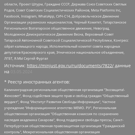
области, Проект Штурм, Граждане СССР, Держава Союз Советских Светлых
Родов, Совет Советских Социалистических Районов, Meta Platforms Inc,
Facebook, Instagram, WhatsApp, СИЧ-С14, Добровольческое Движение
Организации украинских националистов, Черный Комитет, Татарстанское
Региональное Всетатарское общественное движение, Невоград,
Молодежное Демократическое Движение Весна, Верховный Совет
Татарской Автономной Советской Социалистической Республики, Конгресс
ойрат-калмыцкого народа, Исполнительный комитет совета народных
депутатов Красноярского края, Этническое национальное объединение,
ЛГБТ, Я.МЫ Сергей Фургал
Источник:
https://minjust.gov.ru/ru/documents/7822/
данные
на
03.05.2024
* Реестр иностранных агентов:
Калининградская региональная общественная организация "Экозащита!-Женсовет", Фонд содействия защите прав и свобод граждан "Общественный вердикт", Фонд "Институт Развития Свободы Информации", Частное учреждение "Информационное агентство МЕМО. РУ", Региональная общественная организация "Общественная комиссия по сохранению наследия академика Сахарова", Фонд поддержки свободы прессы, Санкт-Петербургская общественная правозащитная организация "Гражданский контроль", Межрегиональная общественная организация "Информационно-просветительский центр "Мемориал", Региональный Фонд "Центр Защиты Прав Средств Массовой Информации", с 05.12.2023 Фонд "Центр Защиты Прав Средств массовой информации", Региональная общественная благотворительная организация помощи беженцам и мигрантам "Гражданское содействие", Негосударственное образовательное учреждение дополнительного профессионального образования (повышение квалификации) специалистов "АКАДЕМИЯ ПО ПРАВАМ ЧЕЛОВЕКА", Свердловская региональная общественная организация "Сутяжник", Автономная некоммерческая организация "Центр независимых социологических исследований", Союз общественных объединений "Российский исследовательский центр по правам человека", Региональное общественное учреждение научно-информационный центр "МЕМОРИАЛ", Некоммерческая организация "Фонд защиты гласности", Автономная некоммерческая организация "Институт прав человека", Городская общественная организация "Екатеринбургское общество "МЕМОРИАЛ", Городская общественная организация "Рязанское историко-просветительское и правозащитное общество "Мемориал" (Рязанский Мемориал), Челябинский региональный орган общественной самодеятельности – женское общественное объединение "Женщины Евразии", Челябинский региональный орган общественной самодеятельности "Уральская правозащитная группа", Фонд содействия защите здоровья и социальной справедливости имени Андрея Рылькова, Автономная Некоммерческая Организация "Аналитический Центр Юрия Левады", Автономная некоммерческая организация социальной поддержки населения "Проект Апрель", Региональная общественная организация помощи женщинам и детям, находящимся в кризисной ситуации "Информационно-методический центр "Анна", Фонд содействия развитию массовых коммуникаций и правовому просвещению "Так-так-Так", Фонд содействия устойчивому развитию "Серебряная тайга", Свердловский региональный общественный фонд социальных проектов "Новое время", "Idel.Реалии", Кавказ.Реалии, Крым.Реалии, Телеканал Настоящее Время, Татаро-башкирская служба Радио Свобода (Azatliq Radiosi), Радио Свободная Европа/Радио Свобода (PCE/PC), "Сибирь.Реалии", "Фактограф", Благотворительный фонд помощи осужденным и их семьям, Автономная некоммерческая организация "Институт глобализации и социальных движений", Фонд "В защиту прав заключенных", Частное учреждение "Центр поддержки и содействия развитию средств массовой информации", Пензенский региональный общественный благотворительный фонд "Гражданский союз", "Север.Реалии", Некоммерческая организация Фонд "Правовая инициатива", Общество с ограниченной ответственностью "Радио Свободная Европа/Радио Свобода", Чешское информационное агентство "MEDIUM-ORIENT", Красноярская региональная общественная организация "Мы против СПИДа", Камалягин Денис Николаевич, Маркелов Сергей Евгеньевич, Пономарев Лев Александрович, Савицкая Людмила Алексеевна, Автономная некоммерческая организация "Центр по работе с проблемой насилия "НАСИЛИЮ.НЕТ", Межрегиональный профессиональный союз работников здравоохранения "Альянс врачей", Юридическое лицо, зарегистрированное в Латвийской Республике, SIA "Medusa Project" (регистрационный номер 40103797863, дата регистрации 10.06.2014), Некоммерческая организация "Фонд по борьбе с коррупцией", Автономная некоммерческая организация "Институт права и публичной политики", Баданин Роман Сергеевич, Гликин Максим Александрович, Железнова Мария Михайловна, Лукьянова Юлия Сергеевна, Маетная Елизавета Витальевна, Маняхин Петр Борисович, Чуракова Ольга Владимировна, Ярош Юлия Петровна, Юридическое лицо "The Insider SIA", зарегистрированное в Риге, Латвийская Республика (дата регистрации 26.06.2015), являющееся администратором доменного имени интернет-издания "The Insider SIA", https://theins.ru, Постернак Алексей Евгеньевич, Рубин Михаил Аркадьевич, Анин Роман Александрович, Юридическое лицо Istories fonds, зарегистрированное в Латвийской Республике (регистрационный номер 50008295751, дата регистрации 24.02.2020), Великовский Дмитрий Александрович, Долинина Ирина Николаевна, Мароховская Алеся Алексеевна, Шлейнов Роман Юрьевич, Шмагун Олеся Валентиновна, Общество с ограниченной ответственностью "Альтаир 2021", Общество с ограниченной ответственностью "Вега 2021", Общество с ограниченной ответственностью "Главный редактор 2021", Общество с ограниченной ответственностью "Ромашки монолит", Важенков Артем Валерьевич, Ивановская областная общественная организация "Центр гендерных исследований", Гурман Юрий Альбертович, Медиапроект "ОВД-Инфо", Егоров Владимир Владимирович, Жилинский Владимир Александрович, Общество с ограниченной ответственностью "ЗП", Иванова София Юрьевна, Карезина Инна Павловна, Кильтау Екатерина Викторовна, Петров Алексей Викторович, Пискунов Сергей Евгеньевич, Смирнов Сергей Сергеевич, Тихонов Михаил Сергеевич, Общество с ограниченной ответственностью "ЖУРНАЛИСТ-ИНОСТРАННЫЙ АГЕНТ", Арапова Галина Юрьевна, Вольтская Татьяна Анатольевна, Американская компания "Mason G.E.S. Anonymous Foundation" (США), являющаяся владельцем интернет-издания https://mnews.world/, Компания "Stichting Bellingcat", зарегистрированная в Нидерландах (дата регистрации 11.07.2018), Захаров Андрей Вячеславович, Клепиковская Екатерина Дмитриевна, Общество с ограниченной ответственностью "МЕМО", Перл Роман Александрович, Симонов Евгений Алексеевич, Соловьева Елена Анатольевна, Сотников Даниил Владимирович, Сурначева Елизавета Дмитриевна, Автономная некоммерческая организация по защите прав человека и информированию населения "Якутия – Наше Мнение", Общество с ограниченной ответственностью "Москоу диджитал медиа", с 26.01.2023 Общество с ограниченной ответственностью "Чайка Белые сады", Ветошкина Валерия Валерьевна, Заговора Максим Александрович, Межрегиональное общественное движение "Российская ЛГБТ - сеть", Оленичев Максим Владимирович, Павлов Иван Юрьевич, Скворцова Елена Сергеевна, Общество с ограниченной ответственностью "Как бы инагент", Кочетков Игорь Викторович, Общество с ограниченной ответственностью "Честные выборы", Еланчик Олег Александрович, Общество с ограниченной ответственностью "Нобелевский призыв", Гималова Регина Эмилевна, Григорьев Андрей Валерьевич, Григорьева Алина Александровна, Ассоциация по содействию защите прав призывников, альтернативнослужащих и военнослужащих "Правозащитная группа "Гражданин.Армия.Право", Хисамова Регина Фаритовна, Автономная некоммерческая организация по реализации социально-правовых программ "Лилит", Дальневосточное общественное движение "Маяк", Санкт-Петербургская ЛГБТ-инициативная группа "Выход", Инициативная группа ЛГБТ+ "Реверс", Алексеев Андрей Викторович, Бекбулатова Таисия Львовна, Беляев Иван Михайлович, Владыкина Елена Сергеевна, Гельман Марат Александрович, Никульшина Вероника Юрьевна, Толоконникова Надежда Андреевна, Шендерович Виктор Анатольевич, Общество с ограниченной ответственностью "Данное сообщение", Общество с ограниченной ответственностью Издательский дом "Новая глава", Айнбиндер Александра Александровна, Московский комьюнити-центр для ЛГБТ+инициатив, Благотворительный фонд развития филантропии, Deutsche Welle (Германия, Kurt-Schumacher-Strasse 3, 53113 Bonn), Борзунова Мария Михайловна, Воробьев Виктор Викторович, Голубева Анна Львовна, Константинова Алла Михайловна, Малкова Ирина Владимировна, Мурадов Мурад Абдулгалимович, Осетинская Елизавета Николаевна, Понасенков Евгений Николаевич, Ганапольский Матвей Юрьевич, Киселев Евгений Алексеевич, Борухович Ирина Григорьевна, Дремин Иван Тимофеевич, Дубровский Дмитрий Викторович, Красноярская региональная общественная организация поддержки и развития альтернативных образовательных технологий и межкультурных коммуникаций "ИНТЕРРА", Маяковская Екатерина Алексеевна, Фейгин Марк Захарович, Филимонов Андрей Викторович, Дзугкоева Регина Николаевна, Доброхотов Роман Александрович, Дудь Юрий Александрович, Елкин Сергей Владимирович, Кругликов Кирилл Игоревич, Сабунаева Мария Леонидовна, Семенов Алексей Владимирович, Шаинян Карен Багратович, Шульман Екатерина Михайловна, Асафьев Артур Валерьевич, Вахштайн Виктор Семенович, Венедиктов Алексей Алексеевич, Лушникова Екатерина Евгеньевна, Волков Леонид Михайлович, Невзоров Александр Глебович, Пархоменко Сергей Борисович, Сироткин Ярослав Николаевич, Кара-Мурза Владимир Владимирович, Баранова Наталья Владимировна, Гозман Леонид Яковлевич, Кагарлицкий Борис Юльевич, Климарев Михаил Валерьевич, Милов Владимир Станиславович, Автономная некоммерческая организация Краснодарский центр современного искусства "Типография", Моргенштерн Алишер Тагирович, Соболь Любовь Эдуардовна, Общество с ограниченной ответственностью "ЛИЗА НОРМ", Каспаров Гарри Кимович, Ходорковский Михаил Борисович, Общество с ограниченной ответственностью "Апрельские тезисы", Данилович Ирина Брониславовна, Кашин Олег Владимирович, Петров Николай Владимирович, Пивоваров Алексей Владимирович, Соколов Михаил Владимирович, Цветкова Юлия Владимировна, Чичваркин Евгений Александрович, Комитет против пыток/Команда против пыток, Общество с ограниченной ответственностью "Первый научный", Общество с ограниченной ответственностью "Вертолет и ко", Белоцерковская Вероника Борисовна, Кац Максим Евгеньевич, Лазарева Татьяна Юрьевна, Шаведдинов Руслан Табризович, Яшин Илья Валерьевич, Общество с ограниченной ответственностью "Иноагент ААВ", Алешковский Дмитрий Петрович, Альбац Евгения Марковна, Быков Дмитрий Львович, Галямина Юлия Евгеньевна, Лойко Сергей Леонидович, Мартынов Кирилл Константинович, Медведев Сергей Александрович, Крашенинников Федор Геннадиевич, Гордеева Катерина Вл