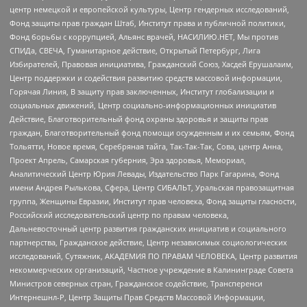
центр немецкой и европейской культуры, Центр гендерных исследований,
Фонд защиты прав граждан Штаб, Институт права и публичной политики,
Фонд борьбы с коррупцией, Альянс врачей, НАСИЛИЮ.НЕТ, Мы против
СПИДа, СВЕЧА, Гуманитарное действие, Открытый Петербург, Лига
Избирателей, Правовая инициатива, Гражданский Союз, Хасдей Ерушалаим,
Центр поддержки и содействия развитию средств массовой информации,
Горячая Линия, В защиту прав заключенных, Институт глобализации и
социальных движений, Центр социально-информационных инициатив
Действие, Благотворительный фонд охраны здоровья и защиты прав
граждан, Благотворительный фонд помощи осужденным и их семьям, Фонд
Тольятти, Новое время, Серебряная тайга, Так-Так-Так, Сова, центр Анна,
Проект Апрель, Самарская губерния, Эра здоровья, Мемориал,
Аналитический Центр Юрия Левады, Издательство Парк Гагарина, Фонд
имени Андрея Рылькова, Сфера, Центр СИБАЛЬТ, Уральская правозащитная
группа, Женщины Евразии, Институт прав человека, Фонд защиты гласности,
Российский исследовательский центр по правам человека,
Дальневосточный центр развития гражданских инициатив и социального
партнерства, Гражданское действие, Центр независимых социологических
исследований, Сутяжник, АКАДЕМИЯ ПО ПРАВАМ ЧЕЛОВЕКА, Центр развития
некоммерческих организаций, Частное учреждение в Калининграде Совета
Министров северных стран, Гражданское содействие, Трансперенси
Интернешнл-Р, Центр Защиты Прав Средств Массовой Информации,