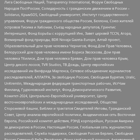
Лига Свободных Наций, Transparеncy International, Форум Свободных
Народов ПостРоссии, Солидарность с гражданским движением в России –
Solidarus, КрымSOS, Свободный университет, Институт государственного
управления, Форум гражданского общества Россия, Беллона, Союз жителей
островов Тисима и Хабомаи, Съезд народных депутатов, Гринпис
Интернешнл, Фонд борьбы с коррупцией Инк, Завет церквей TCCN, Агора,
Всемирный фонд природы, BDR Novaja Gazeta-Europe, Алтай проект,
Образовательный дом прав человека Чернигов, Фонд Дом Прав Человека,
Белорусский дом прав человека имени Бориса Звозскова, Дом прав
человека Тбилиси, Дом прав человека Ереван, Дом прав человека Крым,
Центр дикого лосося, TVR Studios, ТВ Дождь, Центр европейских
исследований им Вилфрида Мартенса, Сетевое объединение журналистов
расследователей, АЛЛАТРА, За свободную Россию, Свободная Бурятия, Uralic,
UnKremlin, Международная федерация транспортных рабочих, ИстЧам
Финланд, Гудзоновский институт, Фонд Демократического Развития,
Комитет-2024, Центрально-Европейский университет, Центр
восточноевропейских и международных исследований, Общество
Сторожевой башни, Библии и трактатов Свидетелей Иеговы, Гражданский
Совет, Центр анализа европейской политики, Академическая сеть Восточная
Европа, Российский комитет действия, РЭНД корпорейшн, Русская Америка
за демократию в России, Настоящая Россия, Глобальная сеть журналистов-
расследователей, Служба поддержки, Свободная Россия Берлин, Свободная
Россия Северный Рейн-Вестфалия, Фонд глобальной помощи, Антивоенный