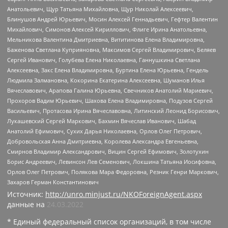
Анатольевич, Щур Татьяна Михайловна, Щур Николай Алексеевич,
Блинушов Андрей Юрьевич, Мосин Алексей Геннадьевич, Гефтер Валентин
Михайлович, Симонов Алексей Кириллович, Флиге Ирина Анатольевна,
Мельникова Валентина Дмитриевна, Вититинова Елена Владимировна,
Баженова Светлана Куприяновна, Максимов Сергей Владимирович, Беляев
Сергей Иванович, Голубева Елена Николаевна, Ганнушкина Светлана
Алексеевна, Закс Елена Владимировна, Буртина Елена Юрьевна, Гендель
Людмила Залмановна, Кокорина Екатерина Алексеевна, Шуманов Илья
Вячеславович, Арапова Галина Юрьевна, Свечников Анатолий Мариевич,
Прохоров Вадим Юрьевич, Шахова Елена Владимировна, Подузов Сергей
Васильевич, Протасова Ирина Вячеславовна, Литинский Леонид Борисович,
Лукашевский Сергей Маркович, Бахмин Вячеслав Иванович, Шабад
Анатолий Ефимович, Сухих Дарья Николаевна, Орлов Олег Петрович,
Добровольская Анна Дмитриевна, Королева Александра Евгеньевна,
Смирнов Владимир Александрович, Вицин Сергей Ефимович, Золотухин
Борис Андреевич, Левинсон Лев Семенович, Локшина Татьяна Иосифовна,
Орлов Олег Петрович, Полякова Мара Федоровна, Резник Генри Маркович,
Захаров Герман Константинович
Источник:
http://unro.minjust.ru/NKOForeignAgent.aspx
данные на
24.03.2022
* Единый федеральный список организаций, в том числе