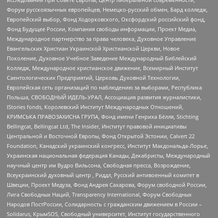
Форум русскоязычных европейцев, Немецко-русский обмен, Бард колледж,
Европейский выбор, Фонд Ходорковского, Оксфордский российский фонд,
Фонд Будущее России, Компания свободы информации, Проект Медиа,
Международное партнерство за права человека, Духовное Управление
Евангельских Христиан Украинской Христианской Церкви, Новое
Поколение, Духовное Учебное Заведение Международный Библейский
Колледж, Международное христианское движение, Всемирный Институт
Саентологических Предприятий, Церковь Духовной Технологии,
Европейская сеть организаций по наблюдению за выборами, Республика
Польша, СВОБОДНЫЙ ИДЕЛЬ-УРАЛ, Ассоциация развития журналистики,
IStories fonds, Королевский Институт Международных Отношений,
КРИМСЬКА ПРАВОЗАХИСНА ГРУПА, Фонд имени Генриха Бёлля, Stichting
Bellingcat, Bellingcat Ltd, The Insider, Институт правовой инициативы
Центральной и Восточной Европы, Фонд Открытой Эстонии, Calvert 22
Foundation, Канадский украинский конгресс, Институт Макдональда-Лорье,
Украинская национальная федерация Канады, Декабристы, Международный
научный центр им Вудро Вильсона, Свободная пресса, Возрождение,
Всеукраинский духовный центр , Риддл, Русский антивоенный комитет в
Швеции, Проект Медуза, Фонд Андрея Сахарова, Форум свободной России,
Лига Свободных Наций, Transparеncy International, Форум Свободных
Народов ПостРоссии, Солидарность с гражданским движением в России –
Solidarus, КрымSOS, Свободный университет, Институт государственного