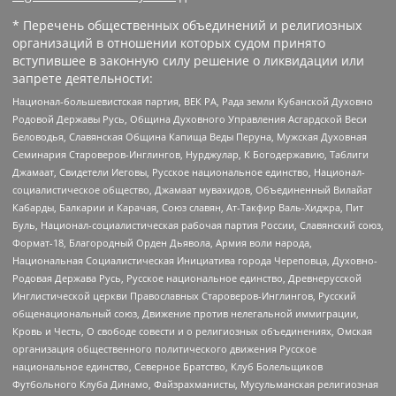
* Перечень общественных объединений и религиозных
организаций в отношении которых судом принято
вступившее в законную силу решение о ликвидации или
запрете деятельности:
Национал-большевистская партия, ВЕК РА, Рада земли Кубанской Духовно
Родовой Державы Русь, Община Духовного Управления Асгардской Веси
Беловодья, Славянская Община Капища Веды Перуна, Мужская Духовная
Семинария Староверов-Инглингов, Нурджулар, К Богодержавию, Таблиги
Джамаат, Свидетели Иеговы, Русское национальное единство, Национал-
социалистическое общество, Джамаат мувахидов, Объединенный Вилайат
Кабарды, Балкарии и Карачая, Союз славян, Ат-Такфир Валь-Хиджра, Пит
Буль, Национал-социалистическая рабочая партия России, Славянский союз,
Формат-18, Благородный Орден Дьявола, Армия воли народа,
Национальная Социалистическая Инициатива города Череповца, Духовно-
Родовая Держава Русь, Русское национальное единство, Древнерусской
Инглистической церкви Православных Староверов-Инглингов, Русский
общенациональный союз, Движение против нелегальной иммиграции,
Кровь и Честь, О свободе совести и о религиозных объединениях, Омская
организация общественного политического движения Русское
национальное единство, Северное Братство, Клуб Болельщиков
Футбольного Клуба Динамо, Файзрахманисты, Мусульманская религиозная