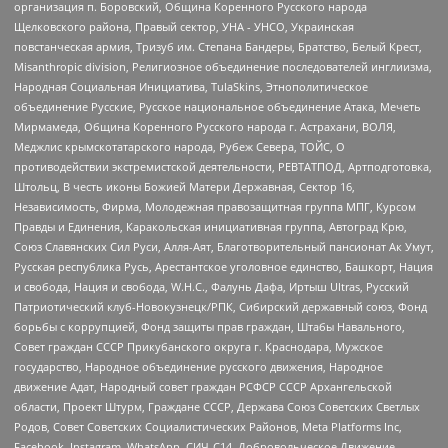
организация п. Боровский, Община Коренного Русского народа
Щелковского района, Правый сектор, УНА - УНСО, Украинская
повстанческая армия, Тризуб им. Степана Бандеры, Братство, Белый Крест,
Misanthropic division, Религиозное объединение последователей инглиизма,
Народная Социальная Инициатива, TulaSkins, Этнополитическое
объединение Русские, Русское национальное объединение Атака, Мечеть
Мирмамеда, Община Коренного Русского народа г. Астрахани, ВОЛЯ,
Меджлис крымскотатарского народа, Рубеж Севера, ТОЙС, О
противодействии экстремистской деятельности, РЕВТАТПОД, Артподготовка,
Штольц, В честь иконы Божией Матери Державная, Сектор 16,
Независимость, Фирма, Молодежная правозащитная группа МПГ, Курсом
Правды и Единения, Каракольская инициативная группа, Автоград Крю,
Союз Славянских Сил Руси, Алля-Аят, Благотворительный пансионат Ак Умут,
Русская республика Русь, Арестантское уголовное единство, Башкорт, Нация
и свобода, Нация и свобода, W.H.С., Фалунь Дафа, Иртыш Ultras, Русский
Патриотический клуб-Новокузнецк/РПК, Сибирский державный союз, Фонд
борьбы с коррупцией, Фонд защиты прав граждан, Штабы Навального,
Совет граждан СССР Прикубанского округа г. Краснодара, Мужское
государство, Народное объединение русского движения, Народное
движение Адат, Народный совет граждан РСФСР СССР Архангельской
области, Проект Штурм, Граждане СССР, Держава Союз Советских Светлых
Родов, Совет Советских Социалистических Районов, Meta Platforms Inc,
Facebook, Instagram, WhatsApp, СИЧ-С14, Добровольческое Движение