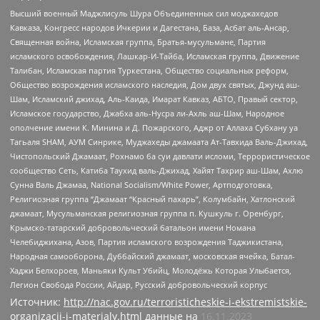
Высший военный Маджлисуль Шура Объединенных сил моджахедов
Кавказа, Конгресс народов Ичкерии и Дагестана, База, Асбат аль-Ансар,
Священная война, Исламская группа, Братья-мусульмане, Партия
исламского освобождения, Лашкар-И-Тайба, Исламская группа, Движение
Талибан, Исламская партия Туркестана, Общество социальных реформ,
Общество возрождения исламского наследия, Дом двух святых, Джунд аш-
Шам, Исламский джихад, Аль-Каида, Имарат Кавказ, АБТО, Правый сектор,
Исламское государство, Джабха аль-Нусра ли-Ахль аш-Шам, Народное
ополчение имени К. Минина и Д. Пожарского, Аджр от Аллаха Субхану уа
Тагьаля SHAM, АУМ Синрике, Муджахеды джамаата Ат-Тавхида Валь-Джихад,
Чистопольский Джамаат, Рохнамо ба суи давлати исломи, Террористическое
сообщество Сеть, Катиба Таухид валь-Джихад, Хайят Тахрир аш-Шам, Ахлю
Сунна Валь Джамаа, National Socialism/White Power, Артподготовка,
Религиозная группа “Джамаат “Красный пахарь”, Колумбайн, Хатлонский
джамаат, Мусульманская религиозная группа п. Кушкуль г. Оренбург,
Крымско-татарский добровольческий батальон имени Номана
Челебиджихана, Азов, Партия исламского возрождения Таджикистана,
Народная самооборона, Дуббайский джамаат, московская ячейка, Батал-
Хаджи Белхороев, Маньяки Культ Убийц, Молодёжь Которая Улыбается,
Легион Свобода России, Айдар, Русский добровольческий корпус
Источник:
http://nac.gov.ru/terroristicheskie-i-ekstremistskie-
organizacii-i-materialy.html
данные на
16.11.2023