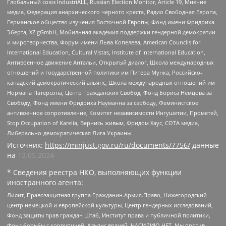
Глобальный союз IndustriALL, Russian Election Monitor, Article 19, Мнение
медиа, Федерация анархического черного креста, Радио Свободная Европа,
Германское общество изучения Восточной Европы, Фонд имени Фридриха
Эберта, XZ gGmbH, Мобильная академия поддержки гендерной демократии
и миротворчества, Форум имени Льва Копелева, American Councils for
International Education, Cultural Vistas, Institute of International Education,
Антивоенное движение Антальи, Открытый диалог, Школа международных
отношений и государственной политики им Питера Мунка, Российско-
канадский демократический альянс, Школа международных отношений им
Нормана Патерсона, Центр Гражданских Свобод, Фонд Бориса Немцова за
Свободу, Фонд имени Фридриха Науманна за свободу, Феминистское
антивоенное сопротивление, Комитет независимости Ингушетии, Прометей,
Stop Occupation of Karelia, Вернись живым, Фридом Хаус, СОТА медиа,
Либерально-демократическая Лига Украины
Источник:
https://minjust.gov.ru/ru/documents/7756/
данные
на
13.05.2024
* Сведения реестра НКО, выполняющих функции
иностранного агента:
Лилит, Правозащитная группа Гражданин.Армия.Право, Нижегородский
центр немецкой и европейской культуры, Центр гендерных исследований,
Фонд защиты прав граждан Штаб, Институт права и публичной политики,
Фонд борьбы с коррупцией, Альянс врачей, НАСИЛИЮ.НЕТ, Мы против