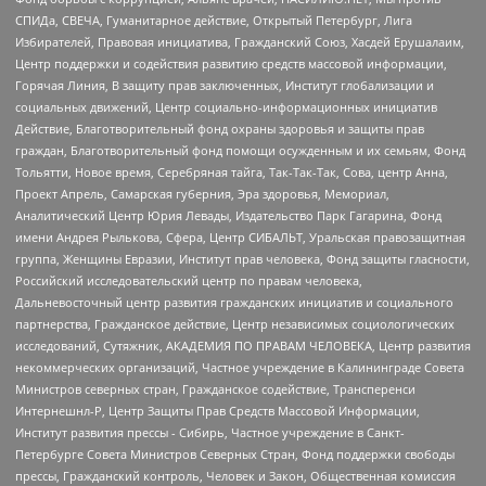
СПИДа, СВЕЧА, Гуманитарное действие, Открытый Петербург, Лига
Избирателей, Правовая инициатива, Гражданский Союз, Хасдей Ерушалаим,
Центр поддержки и содействия развитию средств массовой информации,
Горячая Линия, В защиту прав заключенных, Институт глобализации и
социальных движений, Центр социально-информационных инициатив
Действие, Благотворительный фонд охраны здоровья и защиты прав
граждан, Благотворительный фонд помощи осужденным и их семьям, Фонд
Тольятти, Новое время, Серебряная тайга, Так-Так-Так, Сова, центр Анна,
Проект Апрель, Самарская губерния, Эра здоровья, Мемориал,
Аналитический Центр Юрия Левады, Издательство Парк Гагарина, Фонд
имени Андрея Рылькова, Сфера, Центр СИБАЛЬТ, Уральская правозащитная
группа, Женщины Евразии, Институт прав человека, Фонд защиты гласности,
Российский исследовательский центр по правам человека,
Дальневосточный центр развития гражданских инициатив и социального
партнерства, Гражданское действие, Центр независимых социологических
исследований, Сутяжник, АКАДЕМИЯ ПО ПРАВАМ ЧЕЛОВЕКА, Центр развития
некоммерческих организаций, Частное учреждение в Калининграде Совета
Министров северных стран, Гражданское содействие, Трансперенси
Интернешнл-Р, Центр Защиты Прав Средств Массовой Информации,
Институт развития прессы - Сибирь, Частное учреждение в Санкт-
Петербурге Совета Министров Северных Стран, Фонд поддержки свободы
прессы, Гражданский контроль, Человек и Закон, Общественная комиссия