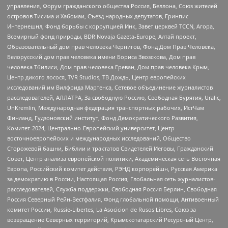
управления, Форум гражданского общества Россия, Беллона, Союз жителей
островов Тисима и Хабомаи, Съезд народных депутатов, Гринпис
Интернешнл, Фонд борьбы с коррупцией Инк, Завет церквей TCCN, Агора,
Всемирный фонд природы, BDR Novaja Gazeta-Europe, Алтай проект,
Образовательный дом прав человека Чернигов, Фонд Дом Прав Человека,
Белорусский дом прав человека имени Бориса Звозскова, Дом прав
человека Тбилиси, Дом прав человека Ереван, Дом прав человека Крым,
Центр дикого лосося, TVR Studios, ТВ Дождь, Центр европейских
исследований им Вилфрида Мартенса, Сетевое объединение журналистов
расследователей, АЛЛАТРА, За свободную Россию, Свободная Бурятия, Uralic,
UnKremlin, Международная федерация транспортных рабочих, ИстЧам
Финланд, Гудзоновский институт, Фонд Демократического Развития,
Комитет-2024, Центрально-Европейский университет, Центр
восточноевропейских и международных исследований, Общество
Сторожевой башни, Библии и трактатов Свидетелей Иеговы, Гражданский
Совет, Центр анализа европейской политики, Академическая сеть Восточная
Европа, Российский комитет действия, РЭНД корпорейшн, Русская Америка
за демократию в России, Настоящая Россия, Глобальная сеть журналистов-
расследователей, Служба поддержки, Свободная Россия Берлин, Свободная
Россия Северный Рейн-Вестфалия, Фонд глобальной помощи, Антивоенный
комитет России, Russie-Libertes, La Asocicion de Rusos Libres, Союз за
возвращение Северных территорий, Крымскотатарский Ресурсный Центр,