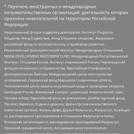
* Перечень иностранных и международных
неправительственных организаций, деятельность которых
признана нежелательной на территории Российской
Федерации:
Национальный фонд в поддержку демократии, Институт Открытое
Общество Фонд Содействия, Фонд Открытое общество, Американо-
российский фонд по экономическому и правовому развитию,
Национальный Демократический Институт Международных Отношений,
MEDIA DEVELOPMENT INVESTMENT FUND, Международный Республиканский
Институт, Открытая Россия, Институт современной России, Черноморский
фонд регионального сотрудничества, Европейская Платформа за
Демократические Выборы, Международный центр электоральных
исследований, Германский фонд Маршалла Соединенных Штатов,
Тихоокеанский центр защиты окружающей среды и природных ресурсов,
Свободная Россия, Всемирный конгресс украинцев, Атлантический совет,
Человек в беде, Европейский фонд за демократию, Джеймстаунский фонд,
Прожект Хармони, Родники дракона, Врачи против насильственного
извлечения органов, Фалунь Дафа, Друзья Фалуньгун, Фалуньгун, Коалиция
по расследованию преследования в отношении Фалуньгун в Китае,
Всемирная организация по расследованию преследований Фалуньгун,
Пражский гражданский центр, Ассоциация школ политических
исследований при Совете Европы, Центр либеральной современности,