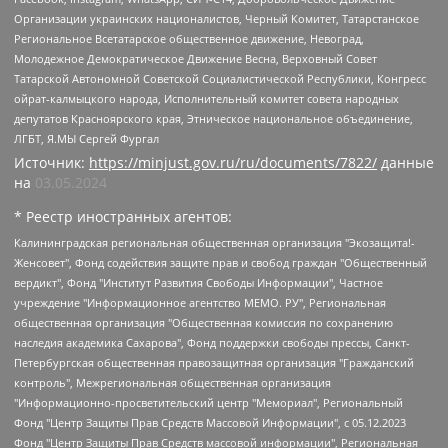
Организации украинских националистов, Черный Комитет, Татарстанское
Региональное Всетатарское общественное движение, Невоград,
Молодежное Демократическое Движение Весна, Верховный Совет
Татарской Автономной Советской Социалистической Республики, Конгресс
ойрат-калмыцкого народа, Исполнительный комитет совета народных
депутатов Красноярского края, Этническое национальное объединение,
ЛГБТ, Я.МЫ Сергей Фургал
Источник:
https://minjust.gov.ru/ru/documents/7822/
данные
на
03.05.2024
* Реестр иностранных агентов:
Калининградская региональная общественная организация "Экозащита!-Женсовет", Фонд содействия защите прав и свобод граждан "Общественный вердикт", Фонд "Институт Развития Свободы Информации", Частное учреждение "Информационное агентство МЕМО. РУ", Региональная общественная организация "Общественная комиссия по сохранению наследия академика Сахарова", Фонд поддержки свободы прессы, Санкт-Петербургская общественная правозащитная организация "Гражданский контроль", Межрегиональная общественная организация "Информационно-просветительский центр "Мемориал", Региональный Фонд "Центр Защиты Прав Средств Массовой Информации", с 05.12.2023 Фонд "Центр Защиты Прав Средств массовой информации", Региональная общественная благотворительная организация помощи беженцам и мигрантам "Гражданское содействие", Негосударственное образовательное учреждение дополнительного профессионального образования (повышение квалификации) специалистов "АКАДЕМИЯ ПО ПРАВАМ ЧЕЛОВЕКА", Свердловская региональная общественная организация "Сутяжник", Автономная некоммерческая организация "Центр независимых социологических исследований", Союз общественных объединений "Российский исследовательский центр по правам человека", Региональное общественное учреждение научно-информационный центр "МЕМОРИАЛ", Некоммерческая организация "Фонд защиты гласности", Автономная некоммерческая организация "Институт прав человека", Городская общественная организация "Екатеринбургское общество "МЕМОРИАЛ", Городская общественная организация "Рязанское историко-просветительское и правозащитное общество "Мемориал" (Рязанский Мемориал), Челябинский региональный орган общественной самодеятельности – женское общественное объединение "Женщины Евразии", Челябинский региональный орган общественной самодеятельности "Уральская правозащитная группа", Фонд содействия защите здоровья и социальной справедливости имени Андрея Рылькова, Автономная Некоммерческая Организация "Аналитический Центр Юрия Левады", Автономная некоммерческая организация социальной поддержки населения "Проект Апрель", Региональная общественная организация помощи женщинам и детям, находящимся в кризисной ситуации "Информационно-методический центр "Анна", Фонд содействия развитию массовых коммуникаций и правовому просвещению "Так-так-Так", Фонд содействия устойчивому развитию "Серебряная тайга", Свердловский региональный общественный фонд социальных проектов "Новое время", "Idel.Реалии", Кавказ.Реалии, Крым.Реалии, Телеканал Настоящее Время, Татаро-башкирская служба Радио Свобода (Azatliq Radiosi), Радио Свободная Европа/Радио Свобода (PCE/PC), "Сибирь.Реалии", "Фактограф", Благотворительный фонд помощи осужденным и их семьям, Автономная некоммерческая организация "Институт глобализации и социальных движений", Фонд "В защиту прав заключенных", Частное учреждение "Центр поддержки и содействия развитию средств массовой информации", Пензенский региональный общественный благотворительный фонд "Гражданский союз", "Север.Реалии", Некоммерческая организация Фонд "Правовая инициатива", Общество с ограниченной ответственностью "Радио Свободная Европа/Радио Свобода", Чешское информационное агентство "MEDIUM-ORIENT", Красноярская региональная общественная организация "Мы против СПИДа", Камалягин Денис Николаевич, Маркелов Сергей Евгеньевич, Пономарев Лев Александрович, Савицкая Людмила Алексеевна, Автономная некоммерческая организация "Центр по работе с проблемой насилия "НАСИЛИЮ.НЕТ", Межрегиональный профессиональный союз работников здравоохранения "Альянс врачей", Юридическое лицо, зарегистрированное в Латвийской Республике, SIA "Medusa Project" (регистрационный номер 40103797863, дата регистрации 10.06.2014), Некоммерческая организация "Фонд по борьбе с коррупцией", Автономная некоммерческая организация "Институт права и публичной политики", Баданин Роман Сергеевич, Гликин Максим Александрович, Железнова Мария Михайловна, Лукьянова Юлия Сергеевна, Маетная Елизавета Витальевна, Маняхин Петр Борисович, Чуракова Ольга Владимировна, Ярош Юлия Петровна, Юридическое лицо "The Insider SIA", зарегистрированное в Риге, Латвийская Республика (дата регистрации 26.06.2015), являющееся администратором доменного имени интернет-издания "The Insider SIA", https://theins.ru, Постернак Алексей Евгеньевич, Рубин Михаил Аркадьевич, Анин Роман Александрович, Юридическое лицо Istories fonds, зарегистрированное в Латвийской Республике (регистрационный номер 50008295751, дата регистрации 24.02.2020), Великовский Дмитрий Александрович, Долинина Ирина Николаевна, Мароховская Алеся Алексеевна, Шлейнов Роман Юрьевич, Шмагун Олеся Валентиновна, Общество с ограниченной ответственностью "Альтаир 2021", Общество с ограниченной ответственностью "Вега 2021", Общество с ограниченной ответственностью "Главный редактор 2021", Общество с ограниченной ответственностью "Ромашки монолит", Важенков Артем Валерьевич, Ивановская областная общественная организация "Центр гендерных исследований", Гурман Юрий Альбертович, Медиапроект "ОВД-Инфо", Егоров Владимир Владимирович, Жилинский Владимир Александрович, Общество с ограниченной ответственностью "ЗП", Иванова София Юрьевна, Карезина Инна Павловна, Кильтау Екатерина Викторовна, Петров Алексей Викторович, Пискунов Сергей Евгеньевич, Смирнов Сергей Сергеевич, Тихонов Михаил Сергеевич, Общество с ограниченной ответственностью "ЖУРНАЛИСТ-ИНОСТРАННЫЙ АГЕНТ", Арапова Галина Юрьевна, Вольтская Татьяна Анатольевна, Американская компания "Mason G.E.S. Anonymous Foundation" (США), являющаяся владельцем интернет-издания https://mnews.world/, Компания "Stichting Bellingcat", зарегистрированная в Нидерландах (дата регистрации 11.07.2018), Захаров Андрей Вячеславович, Клепиковская Екатерина Дмитриевна, Общество с ограниченной ответственностью "МЕМО", Перл Роман Александрович, Симонов Евгений Алексеевич, Соловьева Елена Анатольевна, Сотников Даниил Владимирович, Сурначева Елизавета Дмитриевна, Автономная некоммерческая организация по защите прав человека и информированию населения "Якутия – Наше Мнение", Общество с ограниченной ответственностью "Москоу диджитал медиа", с 26.01.2023 Общество с ограниченной ответственностью "Чайка Белые сады", Ветошкина Валерия Валерьевна, Заговора Максим Александрович, Межрегиональное общественное движение "Российская ЛГБТ - сеть", Оленичев Максим Владимирович, Павлов Иван Юрьевич, Скворцова Елена Сергеевна, Общество с ограниченной ответственностью "Как бы инагент", Кочетков Игорь Викторович, Общество с ограниченной ответственностью "Честные выборы", Еланчик Олег Александрович, Общество с ограниченной ответственностью "Нобелевский призыв", Гималова Регина Эмилевна, Григорьев Андрей Валерьевич, Григорьева Алина Александровна, Ассоциация по содействию защите прав призывников, альтернативнослужащих и военнослужащих "Правозащитная группа "Гражданин.Армия.Право", Хисамова Регина Фаритовна, Автономная некоммерческая организация по реализации социально-правовых программ "Лилит", Дальневосточное общественное движение "Маяк", Санкт-Петербургская ЛГБТ-инициативная группа "Выход", Инициативная группа ЛГБТ+ "Реверс", Алексеев Андрей Викторович, Бекбулатова Таисия Львовна, Беляев Иван Михайлович, Владыкина Елена Сергеевна, Гельман Марат Александрович, Никульшина Вероника Юрьевна, Толоконникова Надежда Андреевна, Шендерович Виктор Анатольевич, Общество с ограниченной ответственностью "Данное сообщение", Общество с ограниченной ответственностью Издательский дом "Новая глава", Айнбиндер Александра Александровна, Московский комьюнити-центр для ЛГБТ+инициатив, Благотворительный фонд развития филантропии, Deutsche Welle (Германия, Kurt-Schumacher-Strasse 3, 53113 Bonn), Борзунова Мария Михайловна, Воробьев Виктор Викторович, Голубева Анна Львовна, Константинова Алла Михайловна, Малкова Ирина Владимировна, Мурадов Мурад Абдулгалимович, Осетинская Елизавета Николаевна, Понасенков Евгений Николаевич, Ганапольский Матвей Юрьевич, Киселев Евгений Алексеевич, Борухович Ирина Григорьевна, Дремин Иван Тимофеевич, Дубровский Дмитрий Викторович, Красноярская региональная общественная организация поддержки и развития альтернативных образовательных технологий и межкультурных коммуникаций "ИНТЕРРА", Маяковская Екатерина Алексеевна, Фейгин Марк Захарович, Филимонов Андрей Викторович, Дзугкоева Регина Николаевна, Доброхотов Роман Александрович, Дудь Юрий Александрович, Елкин Сергей Владимирович, Кругликов Кирилл Игоревич, Сабунаева Мария Леонидовна, Семенов Алексей Владимирович, Шаинян Карен Багратович, Шульман Екатерина Михайловна, Асафьев Артур Валерьевич, Вахштайн Виктор Семенович, Венедиктов Алексей Алексеевич, Лушникова Екатерина Евгеньевна, Волков Леонид Михайлович, Невзоров Александр Глебович, Пархоменко Сергей Борисович, Сироткин Ярослав Николаевич, Кара-Мурза Владимир Владимирович, Баранова Наталья Владимировна, Гозман Леонид Яковлевич, Кагарлицкий Борис Юльевич, Климарев Михаил Валерьевич, Милов Владимир Станиславович, Автономная некоммерческая организация Краснодарский центр современного искусства "Типография", Моргенштерн Алишер Тагирович, Соболь Любовь Эдуардовна, Общество с ограниченной ответственностью "ЛИЗА НОРМ", Каспаров Гарри Кимович, Ходорковский Михаил Борисович, Общество с ограниченной ответственностью "Апрельские тезисы", Данилович Ирина Брониславовна, Кашин Олег Владимирович, Петров Николай Владимирович, Пивоваров Алексей Владимирович, Соколов Михаил Владимирович, Цветкова Юлия Владимировна, Чичваркин Евгений Александрович, Комитет против пыток/Команда против пыток, Общество с ограниченной ответственностью "Первый научный", Общество с ограниченной ответственностью "Вертолет и ко", Белоцерковская Вероника Борисовна, Кац Максим Евгеньевич, Лазарева Татьяна Юрьевна, Шаведдинов Руслан Табризович, Яшин Илья Валерьевич, Общество с ограниченной ответственностью "Иноагент ААВ", Алешковский Дмитрий Петрович, Альбац Евгения Марковна, Быков Дмитрий Львович, Галямина Юлия Евгеньевна, Лойко Сергей Леонидович, Мартынов Кирилл Константинович, Медведев Сергей Александрович, Крашенинников Федор Геннадиевич, Гордеева Катерина Вл