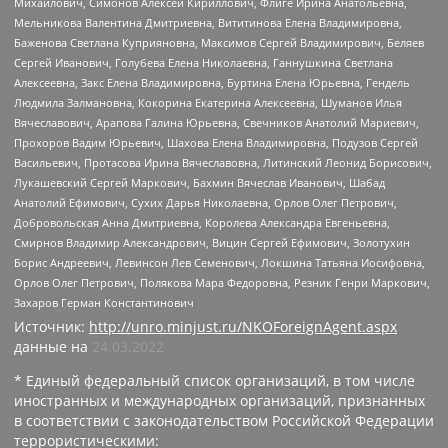
Михайлович, Симонов Алексей Кириллович, Флиге Ирина Анатольевна,
Мельникова Валентина Дмитриевна, Вититинова Елена Владимировна,
Баженова Светлана Куприяновна, Максимов Сергей Владимирович, Беляев
Сергей Иванович, Голубева Елена Николаевна, Ганнушкина Светлана
Алексеевна, Закс Елена Владимировна, Буртина Елена Юрьевна, Гендель
Людмила Залмановна, Кокорина Екатерина Алексеевна, Шуманов Илья
Вячеславович, Арапова Галина Юрьевна, Свечников Анатолий Мариевич,
Прохоров Вадим Юрьевич, Шахова Елена Владимировна, Подузов Сергей
Васильевич, Протасова Ирина Вячеславовна, Литинский Леонид Борисович,
Лукашевский Сергей Маркович, Бахмин Вячеслав Иванович, Шабад
Анатолий Ефимович, Сухих Дарья Николаевна, Орлов Олег Петрович,
Добровольская Анна Дмитриевна, Королева Александра Евгеньевна,
Смирнов Владимир Александрович, Вицин Сергей Ефимович, Золотухин
Борис Андреевич, Левинсон Лев Семенович, Локшина Татьяна Иосифовна,
Орлов Олег Петрович, Полякова Мара Федоровна, Резник Генри Маркович,
Захаров Герман Константинович
Источник:
http://unro.minjust.ru/NKOForeignAgent.aspx
данные на
24.03.2022
* Единый федеральный список организаций, в том числе
иностранных и международных организаций, признанных
в соответствии с законодательством Российской Федерации
террористическими: