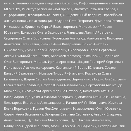
по сохранению наследия академика Сахарова, Информационное агентство
МЕМО. РУ, Институт региональной прессы, Институт Развития Свободы
Информации, Экозащита!-Женсовет, Общественный вердикт, Евразийская
антимонопольная ассоциация, Бедушев Петр Петрович, Дзугкоева Регина
Николаевна, Кривенко Сергей Владимирович, Милославский Павел
Юрьевич, Шнырова Ольга Вадимовна, Чанышева Лилия Айратовна,
Сидорович Ольга Борисовна, Туровский Александр Алексеевич, Васильева
Анастасия Евгеньевна, Ривина Анна Валерьевна, Бойко Анатолий
Николаевич, Дугин Сергей Георгиевич, Пивоваров Андрей Сергеевич,
Аверин Виталий Евгеньевич, Барахоев Магомед Бекханович, Шарипков
Олег Викторович, Мошель Ирина Ароновна, Шведов Григорий Сергеевич,
Пономарев Лев Александрович, Каргалицкий Борис Юльевич, Созаев
Валерий Валерьевич, Исламов Тимур Рифгатович, Романова Ольга
Евгеньевна, Щаров Сергей Алексадрович, Цирульников Борис Альбертович,
Гасан Ольга Павловна, Паутов Юрий Анатольевич, Верховский Александр
Маркович, Пислакова-Паркер Марина Петровна, Кочеткова Татьяна
Владимировна, Чуркина Наталья Валерьевна, Акимова Татьяна Николаевна,
Золотарева Екатерина Александровна, Рачинский Ян Збигневич, Жемкова
Елена Борисовна, Гудков Лев Дмитриевич, Илларионова Юлия Юрьевна,
Саранг Анна Васильевна, Захарова Светлана Сергеевна, Аверин Владимир
Анатольевич, Щур Татьяна Михайловна, Щур Николай Алексеевич,
Блинушов Андрей Юрьевич, Мосин Алексей Геннадьевич, Гефтер Валентин