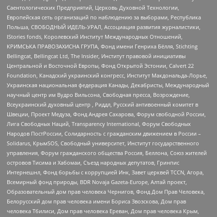
Саентологических Предприятий, Церковь Духовной Технологии,
Европейская сеть организаций по наблюдению за выборами, Республика
Польша, СВОБОДНЫЙ ИДЕЛЬ-УРАЛ, Ассоциация развития журналистики,
IStories fonds, Королевский Институт Международных Отношений,
КРИМСЬКА ПРАВОЗАХИСНА ГРУПА, Фонд имени Генриха Бёлля, Stichting
Bellingcat, Bellingcat Ltd, The Insider, Институт правовой инициативы
Центральной и Восточной Европы, Фонд Открытой Эстонии, Calvert 22
Foundation, Канадский украинский конгресс, Институт Макдональда-Лорье,
Украинская национальная федерация Канады, Декабристы, Международный
научный центр им Вудро Вильсона, Свободная пресса, Возрождение,
Всеукраинский духовный центр , Риддл, Русский антивоенный комитет в
Швеции, Проект Медуза, Фонд Андрея Сахарова, Форум свободной России,
Лига Свободных Наций, Transparеncy International, Форум Свободных
Народов ПостРоссии, Солидарность с гражданским движением в России –
Solidarus, КрымSOS, Свободный университет, Институт государственного
управления, Форум гражданского общества Россия, Беллона, Союз жителей
островов Тисима и Хабомаи, Съезд народных депутатов, Гринпис
Интернешнл, Фонд борьбы с коррупцией Инк, Завет церквей TCCN, Агора,
Всемирный фонд природы, BDR Novaja Gazeta-Europe, Алтай проект,
Образовательный дом прав человека Чернигов, Фонд Дом Прав Человека,
Белорусский дом прав человека имени Бориса Звозскова, Дом прав
человека Тбилиси, Дом прав человека Ереван, Дом прав человека Крым,