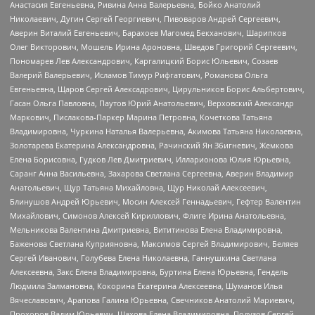
Анастасия Евгеньевна, Ривина Анна Валерьевна, Бойко Анатолий
Николаевич, Дугин Сергей Георгиевич, Пивоваров Андрей Сергеевич,
Аверин Виталий Евгеньевич, Барахоев Магомед Бекханович, Шарипков
Олег Викторович, Мошель Ирина Ароновна, Шведов Григорий Сергеевич,
Пономарев Лев Александрович, Каргалицкий Борис Юльевич, Созаев
Валерий Валерьевич, Исламов Тимур Рифгатович, Романова Ольга
Евгеньевна, Щаров Сергей Алексадрович, Цирульников Борис Альбертович,
Гасан Ольга Павловна, Паутов Юрий Анатольевич, Верховский Александр
Маркович, Пислакова-Паркер Марина Петровна, Кочеткова Татьяна
Владимировна, Чуркина Наталья Валерьевна, Акимова Татьяна Николаевна,
Золотарева Екатерина Александровна, Рачинский Ян Збигневич, Жемкова
Елена Борисовна, Гудков Лев Дмитриевич, Илларионова Юлия Юрьевна,
Саранг Анна Васильевна, Захарова Светлана Сергеевна, Аверин Владимир
Анатольевич, Щур Татьяна Михайловна, Щур Николай Алексеевич,
Блинушов Андрей Юрьевич, Мосин Алексей Геннадьевич, Гефтер Валентин
Михайлович, Симонов Алексей Кириллович, Флиге Ирина Анатольевна,
Мельникова Валентина Дмитриевна, Вититинова Елена Владимировна,
Баженова Светлана Куприяновна, Максимов Сергей Владимирович, Беляев
Сергей Иванович, Голубева Елена Николаевна, Ганнушкина Светлана
Алексеевна, Закс Елена Владимировна, Буртина Елена Юрьевна, Гендель
Людмила Залмановна, Кокорина Екатерина Алексеевна, Шуманов Илья
Вячеславович, Арапова Галина Юрьевна, Свечников Анатолий Мариевич,
Прохоров Вадим Юрьевич, Шахова Елена Владимировна, Подузов Сергей