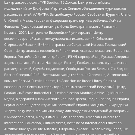
Центр дикого лосося, TVR Studios, ТВ Дождь, Центр европейских
исследований им Вилфрида Мартенса, Сетевое объединение журналистов
расследователей, АЛЛАТРА, За свободную Россию, Свободная Бурятия, Uralic,
UnKremlin, Международная федерация транспортных рабочих, ИстЧам
Финланд, Гудзоновский институт, Фонд Демократического Развития,
Комитет-2024, Центрально-Европейский университет, Центр
восточноевропейских и международных исследований, Общество
Сторожевой башни, Библии и трактатов Свидетелей Иеговы, Гражданский
Совет, Центр анализа европейской политики, Академическая сеть Восточная
Европа, Российский комитет действия, РЭНД корпорейшн, Русская Америка
за демократию в России, Настоящая Россия, Глобальная сеть журналистов-
расследователей, Служба поддержки, Свободная Россия Берлин, Свободная
Россия Северный Рейн-Вестфалия, Фонд глобальной помощи, Антивоенный
комитет России, Russie-Libertes, La Asocicion de Rusos Libres, Союз за
возвращение Северных территорий, Крымскотатарский Ресурсный Центр,
Глобальный союз IndustriALL, Russian Election Monitor, Article 19, Мнение
медиа, Федерация анархического черного креста, Радио Свободная Европа,
Германское общество изучения Восточной Европы, Фонд имени Фридриха
Эберта, XZ gGmbH, Мобильная академия поддержки гендерной демократии
и миротворчества, Форум имени Льва Копелева, American Councils for
International Education, Cultural Vistas, Institute of International Education,
Антивоенное движение Антальи, Открытый диалог, Школа международных
отношений и государственной политики им Питера Мунка, Российско-