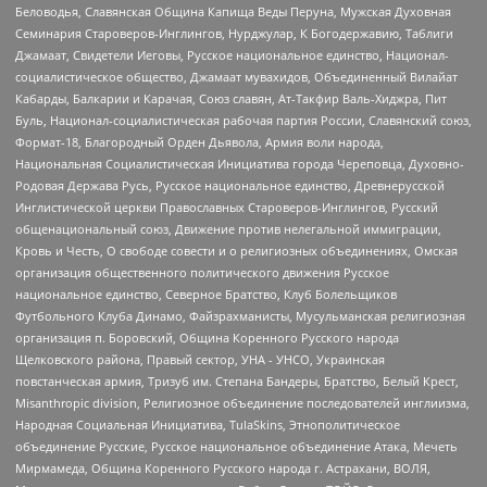
Беловодья, Славянская Община Капища Веды Перуна, Мужская Духовная
Семинария Староверов-Инглингов, Нурджулар, К Богодержавию, Таблиги
Джамаат, Свидетели Иеговы, Русское национальное единство, Национал-
социалистическое общество, Джамаат мувахидов, Объединенный Вилайат
Кабарды, Балкарии и Карачая, Союз славян, Ат-Такфир Валь-Хиджра, Пит
Буль, Национал-социалистическая рабочая партия России, Славянский союз,
Формат-18, Благородный Орден Дьявола, Армия воли народа,
Национальная Социалистическая Инициатива города Череповца, Духовно-
Родовая Держава Русь, Русское национальное единство, Древнерусской
Инглистической церкви Православных Староверов-Инглингов, Русский
общенациональный союз, Движение против нелегальной иммиграции,
Кровь и Честь, О свободе совести и о религиозных объединениях, Омская
организация общественного политического движения Русское
национальное единство, Северное Братство, Клуб Болельщиков
Футбольного Клуба Динамо, Файзрахманисты, Мусульманская религиозная
организация п. Боровский, Община Коренного Русского народа
Щелковского района, Правый сектор, УНА - УНСО, Украинская
повстанческая армия, Тризуб им. Степана Бандеры, Братство, Белый Крест,
Misanthropic division, Религиозное объединение последователей инглиизма,
Народная Социальная Инициатива, TulaSkins, Этнополитическое
объединение Русские, Русское национальное объединение Атака, Мечеть
Мирмамеда, Община Коренного Русского народа г. Астрахани, ВОЛЯ,