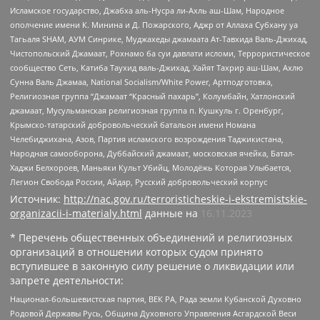
Исламское государство, Джабха аль-Нусра ли-Ахль аш-Шам, Народное
ополчение имени К. Минина и Д. Пожарского, Аджр от Аллаха Субхану уа
Тагьаля SHAM, АУМ Синрике, Муджахеды джамаата Ат-Тавхида Валь-Джихад,
Чистопольский Джамаат, Рохнамо ба суи давлати исломи, Террористическое
сообщество Сеть, Катиба Таухид валь-Джихад, Хайят Тахрир аш-Шам, Ахлю
Сунна Валь Джамаа, National Socialism/White Power, Артподготовка,
Религиозная группа “Джамаат “Красный пахарь”, Колумбайн, Хатлонский
джамаат, Мусульманская религиозная группа п. Кушкуль г. Оренбург,
Крымско-татарский добровольческий батальон имени Номана
Челебиджихана, Азов, Партия исламского возрождения Таджикистана,
Народная самооборона, Дуббайский джамаат, московская ячейка, Батал-
Хаджи Белхороев, Маньяки Культ Убийц, Молодёжь Которая Улыбается,
Легион Свобода России, Айдар, Русский добровольческий корпус
Источник:
http://nac.gov.ru/terroristicheskie-i-ekstremistskie-
organizacii-i-materialy.html
данные на
16.11.2023
* Перечень общественных объединений и религиозных
организаций в отношении которых судом принято
вступившее в законную силу решение о ликвидации или
запрете деятельности:
Национал-большевистская партия, ВЕК РА, Рада земли Кубанской Духовно
Родовой Державы Русь, Община Духовного Управления Асгардской Веси