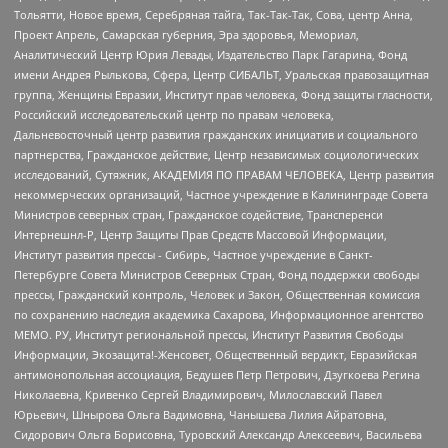
Тольятти, Новое время, Серебряная тайга, Так-Так-Так, Сова, центр Анна,
Проект Апрель, Самарская губерния, Эра здоровья, Мемориал,
Аналитический Центр Юрия Левады, Издательство Парк Гагарина, Фонд
имени Андрея Рылькова, Сфера, Центр СИБАЛЬТ, Уральская правозащитная
группа, Женщины Евразии, Институт прав человека, Фонд защиты гласности,
Российский исследовательский центр по правам человека,
Дальневосточный центр развития гражданских инициатив и социального
партнерства, Гражданское действие, Центр независимых социологических
исследований, Сутяжник, АКАДЕМИЯ ПО ПРАВАМ ЧЕЛОВЕКА, Центр развития
некоммерческих организаций, Частное учреждение в Калининграде Совета
Министров северных стран, Гражданское содействие, Трансперенси
Интернешнл-Р, Центр Защиты Прав Средств Массовой Информации,
Институт развития прессы - Сибирь, Частное учреждение в Санкт-
Петербурге Совета Министров Северных Стран, Фонд поддержки свободы
прессы, Гражданский контроль, Человек и Закон, Общественная комиссия
по сохранению наследия академика Сахарова, Информационное агентство
МЕМО. РУ, Институт региональной прессы, Институт Развития Свободы
Информации, Экозащита!-Женсовет, Общественный вердикт, Евразийская
антимонопольная ассоциация, Бедушев Петр Петрович, Дзугкоева Регина
Николаевна, Кривенко Сергей Владимирович, Милославский Павел
Юрьевич, Шнырова Ольга Вадимовна, Чанышева Лилия Айратовна,
Сидорович Ольга Борисовна, Туровский Александр Алексеевич, Васильева