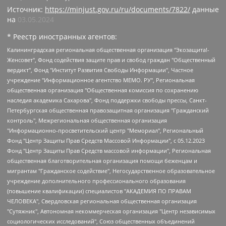
Источник:
https://minjust.gov.ru/ru/documents/7822/
данные
на
03.05.2024
* Реестр иностранных агентов:
Калининградская региональная общественная организация "Экозащита!-Женсовет", Фонд содействия защите прав и свобод граждан "Общественный вердикт", Фонд "Институт Развития Свободы Информации", Частное учреждение "Информационное агентство МЕМО. РУ", Региональная общественная организация "Общественная комиссия по сохранению наследия академика Сахарова", Фонд поддержки свободы прессы, Санкт-Петербургская общественная правозащитная организация "Гражданский контроль", Межрегиональная общественная организация "Информационно-просветительский центр "Мемориал", Региональный Фонд "Центр Защиты Прав Средств Массовой Информации", с 05.12.2023 Фонд "Центр Защиты Прав Средств массовой информации", Региональная общественная благотворительная организация помощи беженцам и мигрантам "Гражданское содействие", Негосударственное образовательное учреждение дополнительного профессионального образования (повышение квалификации) специалистов "АКАДЕМИЯ ПО ПРАВАМ ЧЕЛОВЕКА", Свердловская региональная общественная организация "Сутяжник", Автономная некоммерческая организация "Центр независимых социологических исследований", Союз общественных объединений "Российский исследовательский центр по правам человека", Региональное общественное учреждение научно-информационный центр "МЕМОРИАЛ", Некоммерческая организация "Фонд защиты гласности", Автономная некоммерческая организация "Институт прав человека", Городская общественная организация "Екатеринбургское общество "МЕМОРИАЛ", Городская общественная организация "Рязанское историко-просветительское и правозащитное общество "Мемориал" (Рязанский Мемориал), Челябинский региональный орган общественной самодеятельности – женское общественное объединение "Женщины Евразии", Челябинский региональный орган общественной самодеятельности "Уральская правозащитная группа", Фонд содействия защите здоровья и социальной справедливости имени Андрея Рылькова, Автономная Некоммерческая Организация "Аналитический Центр Юрия Левады", Автономная некоммерческая организация социальной поддержки населения "Проект Апрель", Региональная общественная организация помощи женщинам и детям, находящимся в кризисной ситуации "Информационно-методический центр "Анна", Фонд содействия развитию массовых коммуникаций и правовому просвещению "Так-так-Так", Фонд содействия устойчивому развитию "Серебряная тайга", Свердловский региональный общественный фонд социальных проектов "Новое время", "Idel.Реалии", Кавказ.Реалии, Крым.Реалии, Телеканал Настоящее Время, Татаро-башкирская служба Радио Свобода (Azatliq Radiosi), Радио Свободная Европа/Радио Свобода (PCE/PC), "Сибирь.Реалии", "Фактограф", Благотворительный фонд помощи осужденным и их семьям, Автономная некоммерческая организация "Институт глобализации и социальных движений", Фонд "В защиту прав заключенных", Частное учреждение "Центр поддержки и содействия развитию средств массовой информации", Пензенский региональный общественный благотворительный фонд "Гражданский союз", "Север.Реалии", Некоммерческая организация Фонд "Правовая инициатива", Общество с ограниченной ответственностью "Радио Свободная Европа/Радио Свобода", Чешское информационное агентство "MEDIUM-ORIENT", Красноярская региональная общественная организация "Мы против СПИДа", Камалягин Денис Николаевич, Маркелов Сергей Евгеньевич, Пономарев Лев Александрович, Савицкая Людмила Алексеевна, Автономная некоммерческая организация "Центр по работе с проблемой насилия "НАСИЛИЮ.НЕТ", Межрегиональный профессиональный союз работников здравоохранения "Альянс врачей", Юридическое лицо, зарегистрированное в Латвийской Республике, SIA "Medusa Project" (регистрационный номер 40103797863, дата регистрации 10.06.2014), Некоммерческая организация "Фонд по борьбе с коррупцией", Автономная некоммерческая организация "Институт права и публичной политики", Баданин Роман Сергеевич, Гликин Максим Александрович, Железнова Мария Михайловна, Лукьянова Юлия Сергеевна, Маетная Елизавета Витальевна, Маняхин Петр Борисович, Чуракова Ольга Владимировна, Ярош Юлия Петровна, Юридическое лицо "The Insider SIA", зарегистрированное в Риге, Латвийская Республика (дата регистрации 26.06.2015), являющееся администратором доменного имени интернет-издания "The Insider SIA", https://theins.ru, Постернак Алексей Евгеньевич, Рубин Михаил Аркадьевич, Анин Роман Александрович, Юридическое лицо Istories fonds, зарегистрированное в Латвийской Республике (регистрационный номер 50008295751, дата регистрации 24.02.2020), Великовский Дмитрий Александрович, Долинина Ирина Николаевна, Мароховская Алеся Алексеевна, Шлейнов Роман Юрьевич, Шмагун Олеся Валентиновна, Общество с ограниченной ответственностью "Альтаир 2021", Общество с ограниченной ответственностью "Вега 2021", Общество с ограниченной ответственностью "Главный редактор 2021", Общество с ограниченной ответственностью "Ромашки монолит", Важенков Артем Валерьевич, Ивановская областная общественная организация "Центр гендерных исследований", Гурман Юрий Альбертович, Медиапроект "ОВД-Инфо", Егоров Владимир Владимирович, Жилинский Владимир Александрович, Общество с ограниченной ответственностью "ЗП", Иванова София Юрьевна, Карезина Инна Павловна, Кильтау Екатерина Викторовна, Петров Алексей Викторович, Пискунов Сергей Евгеньевич, Смирнов Сергей Сергеевич, Тихонов Михаил Сергеевич, Общество с ограниченной ответственностью "ЖУРНАЛИСТ-ИНОСТРАННЫЙ АГЕНТ", Арапова Галина Юрьевна, Вольтская Татьяна Анатольевна, Американская компания "Mason G.E.S. Anonymous Foundation" (США), являющаяся владельцем интернет-издания https://mnews.world/, Компания "Stichting Bellingcat", зарегистрированная в Нидерландах (дата регистрации 11.07.2018), Захаров Андрей Вячеславович, Клепиковская Екатерина Дмитриевна, Общество с ограниченной ответственностью "МЕМО", Перл Роман Александрович, Симонов Евгений Алексеевич, Соловьева Елена Анатольевна, Сотников Даниил Владимирович, Сурначева Елизавета Дмитриевна, Автономная некоммерческая организация по защите прав человека и информированию населения "Якутия – Наше Мнение", Общество с ограниченной ответственностью "Москоу диджитал медиа", с 26.01.2023 Общество с ограниченной ответственностью "Чайка Белые сады", Ветошкина Валерия Валерьевна, Заговора Максим Александрович, Межрегиональное общественное движение "Российская ЛГБТ - сеть", Оленичев Максим Владимирович, Павлов Иван Юрьевич, Скворцова Елена Сергеевна, Общество с ограниченной ответственностью "Как бы инагент", Кочетков Игорь Викторович, Общество с ограниченной ответственностью "Честные выборы", Еланчик Олег Александрович, Общество с ограниченной ответственностью "Нобелевский призыв", Гималова Регина Эмилевна, Григорьев Андрей Валерьевич, Григорьева Алина Александровна, Ассоциация по содействию защите прав призывников, альтернативнослужащих и военнослужащих "Правозащитная группа "Гражданин.Армия.Право", Хисамова Регина Фаритовна, Автономная некоммерческая организация по реализации социально-правовых программ "Лилит", Дальневосточное общественное движение "Маяк", Санкт-Петербургская ЛГБТ-инициативная группа "Выход", Инициативная группа ЛГБТ+ "Реверс", Алексеев Андрей Викторович, Бекбулатова Таисия Львовна, Беляев Иван Михайлович, Владыкина Елена Сергеевна, Гельман Марат Александрович, Никульшина Вероника Юрьевна, Толоконникова Надежда Андреевна, Шендерович Виктор Анатольевич, Общество с ограниченной ответственностью "Данное сообщение", Общество с ограниченной ответственностью Издательский дом "Новая глава", Айнбиндер Александра Александровна, Московский комьюнити-центр для ЛГБТ+инициатив, Благотворительный фонд развития филантропии, Deutsche Welle (Германия, Kurt-Schumacher-Strasse 3, 53113 Bonn), Борзунова Мария Михайловна, Воробьев Виктор Викторович, Голубева Анна Львовна, Константинова Алла Михайловна, Малкова Ирина Владимировна, Мурадов Мурад Абдулгалимович, Осетинская Елизавета Николаевна, Понасенков Евгений Николаевич, Ганапольский Матвей Юрьевич, Киселев Евгений Алексеевич, Борухович Ирина Григорьевна, Дремин Иван Тимофеевич, Дубровский Дмитрий Викторович, Красноярская региональная общественная организация поддержки и развития альтернативных образовательных технологий и межкультурных коммуникаций "ИНТЕРРА", Маяковская Екатерина Алексеевна, Фейгин Марк Захарович, Филимонов Андрей Викторович, Дзугкоева Регина Николаевна, Доброхотов Роман Александрович, Дудь Юрий Александрович, Елкин Сергей Владимирович, Кругликов Кирилл Игоревич, Сабунаева Мария Леонидовна, Семенов Алексей Владимирович, Шаинян Карен Багратович, Шульман Екатерина Михайловна, Асафьев Артур Валерьевич, Вахштайн Виктор Семенович, Венедиктов Алексей Алексеевич, Лушникова Екатерина Евгеньевна, Волков Леонид Михайлович, Невзоров Александр Глебович, Пархоменко Сергей Борисович, Сироткин Ярослав Николаевич, Кара-Мурза Владимир Владимирович, Баранова Наталья Владимировна, Гозман Леонид Яковлевич, Кагарлицкий Борис Юльевич, Климарев Михаил Валерьевич, Милов Владимир Станиславович, Автономная некоммерческая организация Краснодарский центр современного искусства "Типография", Моргенштерн Алишер Тагирович, Соболь Любовь Эдуардовна, Общество с ограниченной ответственностью "ЛИЗА НОРМ", Каспаров Гарри Кимович, Ходорковский Михаил Борисович, Общество с ограниченной ответственностью "Апрельские тезисы", Данилович Ирина Брониславовна, Кашин Олег Владимирович, Петров Николай Владимирович, Пивоваров Алексей Владимирович, Соколов Михаил Владимирович, Цветкова Юлия Владимировна, Чичваркин Евгений Александрович, Комитет против пыток/Команда против пыток, Общество с ограниченной ответственностью "Первый научный", Общество с ограниченной ответственностью "Вертолет и ко", Белоцерковская Вероника Борисовна, Кац Максим Евгеньевич, Лазарева Татьяна Юрьевна, Шаведдинов Руслан Табризович, Яшин Илья Валерьевич, Общество с ограниченной ответственностью "Иноагент ААВ", Алешковский Дмитрий Петрович, Альбац Евгения Марковна, Быков Дмитрий Львович, Галямина Юлия Евгеньевна, Лойко Сергей Леонидович, Мартынов Кирилл Константинович, Медведев Сергей Александрович, Крашенинников Федор Геннадиевич, Гордеева Катерина Вл