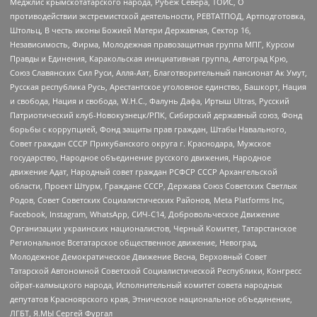
Меджлис крымскотатарского народа, Рубеж Севера, ТОЙС, О
противодействии экстремистской деятельности, РЕВТАТПОД, Артподготовка,
Штольц, В честь иконы Божией Матери Державная, Сектор 16,
Независимость, Фирма, Молодежная правозащитная группа МПГ, Курсом
Правды и Единения, Каракольская инициативная группа, Автоград Крю,
Союз Славянских Сил Руси, Алля-Аят, Благотворительный пансионат Ак Умут,
Русская республика Русь, Арестантское уголовное единство, Башкорт, Нация
и свобода, Нация и свобода, W.H.С., Фалунь Дафа, Иртыш Ultras, Русский
Патриотический клуб-Новокузнецк/РПК, Сибирский державный союз, Фонд
борьбы с коррупцией, Фонд защиты прав граждан, Штабы Навального,
Совет граждан СССР Прикубанского округа г. Краснодара, Мужское
государство, Народное объединение русского движения, Народное
движение Адат, Народный совет граждан РСФСР СССР Архангельской
области, Проект Штурм, Граждане СССР, Держава Союз Советских Светлых
Родов, Совет Советских Социалистических Районов, Meta Platforms Inc,
Facebook, Instagram, WhatsApp, СИЧ-С14, Добровольческое Движение
Организации украинских националистов, Черный Комитет, Татарстанское
Региональное Всетатарское общественное движение, Невоград,
Молодежное Демократическое Движение Весна, Верховный Совет
Татарской Автономной Советской Социалистической Республики, Конгресс
ойрат-калмыцкого народа, Исполнительный комитет совета народных
депутатов Красноярского края, Этническое национальное объединение,
ЛГБТ, Я.МЫ Сергей Фургал