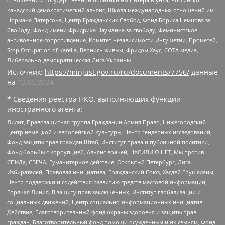
канадский демократический альянс, Школа международных отношений им
Нормана Патерсона, Центр Гражданских Свобод, Фонд Бориса Немцова за
Свободу, Фонд имени Фридриха Науманна за свободу, Феминистское
антивоенное сопротивление, Комитет независимости Ингушетии, Прометей,
Stop Occupation of Karelia, Вернись живым, Фридом Хаус, СОТА медиа,
Либерально-демократическая Лига Украины
Источник:
https://minjust.gov.ru/ru/documents/7756/
данные
на
13.05.2024
* Сведения реестра НКО, выполняющих функции
иностранного агента:
Лилит, Правозащитная группа Гражданин.Армия.Право, Нижегородский
центр немецкой и европейской культуры, Центр гендерных исследований,
Фонд защиты прав граждан Штаб, Институт права и публичной политики,
Фонд борьбы с коррупцией, Альянс врачей, НАСИЛИЮ.НЕТ, Мы против
СПИДа, СВЕЧА, Гуманитарное действие, Открытый Петербург, Лига
Избирателей, Правовая инициатива, Гражданский Союз, Хасдей Ерушалаим,
Центр поддержки и содействия развитию средств массовой информации,
Горячая Линия, В защиту прав заключенных, Институт глобализации и
социальных движений, Центр социально-информационных инициатив
Действие, Благотворительный фонд охраны здоровья и защиты прав
граждан, Благотворительный фонд помощи осужденным и их семьям, Фонд