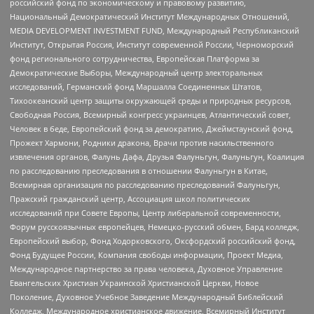
российский фонд по экономическому и правовому развитию,
Национальный Демократический Институт Международных Отношений,
MEDIA DEVELOPMENT INVESTMENT FUND, Международный Республиканский
Институт, Открытая Россия, Институт современной России, Черноморский
фонд регионального сотрудничества, Европейская Платформа за
Демократические Выборы, Международный центр электоральных
исследований, Германский фонд Маршалла Соединенных Штатов,
Тихоокеанский центр защиты окружающей среды и природных ресурсов,
Свободная Россия, Всемирный конгресс украинцев, Атлантический совет,
Человек в беде, Европейский фонд за демократию, Джеймстаунский фонд,
Прожект Хармони, Родники дракона, Врачи против насильственного
извлечения органов, Фалунь Дафа, Друзья Фалуньгун, Фалуньгун, Коалиция
по расследованию преследования в отношении Фалуньгун в Китае,
Всемирная организация по расследованию преследований Фалуньгун,
Пражский гражданский центр, Ассоциация школ политических
исследований при Совете Европы, Центр либеральной современности,
Форум русскоязычных европейцев, Немецко-русский обмен, Бард колледж,
Европейский выбор, Фонд Ходорковского, Оксфордский российский фонд,
Фонд Будущее России, Компания свободы информации, Проект Медиа,
Международное партнерство за права человека, Духовное Управление
Евангельских Христиан Украинской Христианской Церкви, Новое
Поколение, Духовное Учебное Заведение Международный Библейский
Колледж, Международное христианское движение, Всемирный Институт