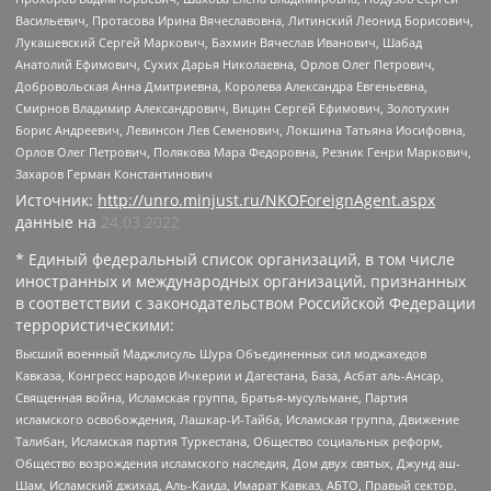
Васильевич, Протасова Ирина Вячеславовна, Литинский Леонид Борисович,
Лукашевский Сергей Маркович, Бахмин Вячеслав Иванович, Шабад
Анатолий Ефимович, Сухих Дарья Николаевна, Орлов Олег Петрович,
Добровольская Анна Дмитриевна, Королева Александра Евгеньевна,
Смирнов Владимир Александрович, Вицин Сергей Ефимович, Золотухин
Борис Андреевич, Левинсон Лев Семенович, Локшина Татьяна Иосифовна,
Орлов Олег Петрович, Полякова Мара Федоровна, Резник Генри Маркович,
Захаров Герман Константинович
Источник:
http://unro.minjust.ru/NKOForeignAgent.aspx
данные на
24.03.2022
* Единый федеральный список организаций, в том числе
иностранных и международных организаций, признанных
в соответствии с законодательством Российской Федерации
террористическими:
Высший военный Маджлисуль Шура Объединенных сил моджахедов
Кавказа, Конгресс народов Ичкерии и Дагестана, База, Асбат аль-Ансар,
Священная война, Исламская группа, Братья-мусульмане, Партия
исламского освобождения, Лашкар-И-Тайба, Исламская группа, Движение
Талибан, Исламская партия Туркестана, Общество социальных реформ,
Общество возрождения исламского наследия, Дом двух святых, Джунд аш-
Шам, Исламский джихад, Аль-Каида, Имарат Кавказ, АБТО, Правый сектор,