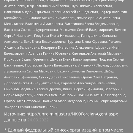
Анатольевич, Щур Татьяна Михайловна, Щур Николай Алексеевич,
Блинушов Андрей Юрьевич, Мосин Алексей Геннадьевич, Гефтер Валентин
Михайлович, Симонов Алексей Кириллович, Флиге Ирина Анатольевна,
Мельникова Валентина Дмитриевна, Вититинова Елена Владимировна,
Баженова Светлана Куприяновна, Максимов Сергей Владимирович, Беляев
Сергей Иванович, Голубева Елена Николаевна, Ганнушкина Светлана
Алексеевна, Закс Елена Владимировна, Буртина Елена Юрьевна, Гендель
Людмила Залмановна, Кокорина Екатерина Алексеевна, Шуманов Илья
Вячеславович, Арапова Галина Юрьевна, Свечников Анатолий Мариевич,
Прохоров Вадим Юрьевич, Шахова Елена Владимировна, Подузов Сергей
Васильевич, Протасова Ирина Вячеславовна, Литинский Леонид Борисович,
Лукашевский Сергей Маркович, Бахмин Вячеслав Иванович, Шабад
Анатолий Ефимович, Сухих Дарья Николаевна, Орлов Олег Петрович,
Добровольская Анна Дмитриевна, Королева Александра Евгеньевна,
Смирнов Владимир Александрович, Вицин Сергей Ефимович, Золотухин
Борис Андреевич, Левинсон Лев Семенович, Локшина Татьяна Иосифовна,
Орлов Олег Петрович, Полякова Мара Федоровна, Резник Генри Маркович,
Захаров Герман Константинович
Источник:
http://unro.minjust.ru/NKOForeignAgent.aspx
данные на
24.03.2022
* Единый федеральный список организаций, в том числе