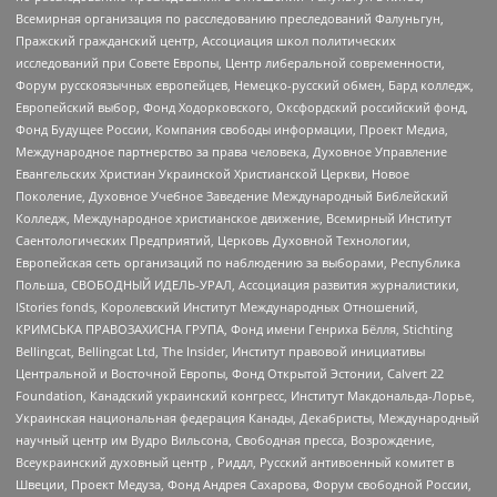
Всемирная организация по расследованию преследований Фалуньгун,
Пражский гражданский центр, Ассоциация школ политических
исследований при Совете Европы, Центр либеральной современности,
Форум русскоязычных европейцев, Немецко-русский обмен, Бард колледж,
Европейский выбор, Фонд Ходорковского, Оксфордский российский фонд,
Фонд Будущее России, Компания свободы информации, Проект Медиа,
Международное партнерство за права человека, Духовное Управление
Евангельских Христиан Украинской Христианской Церкви, Новое
Поколение, Духовное Учебное Заведение Международный Библейский
Колледж, Международное христианское движение, Всемирный Институт
Саентологических Предприятий, Церковь Духовной Технологии,
Европейская сеть организаций по наблюдению за выборами, Республика
Польша, СВОБОДНЫЙ ИДЕЛЬ-УРАЛ, Ассоциация развития журналистики,
IStories fonds, Королевский Институт Международных Отношений,
КРИМСЬКА ПРАВОЗАХИСНА ГРУПА, Фонд имени Генриха Бёлля, Stichting
Bellingcat, Bellingcat Ltd, The Insider, Институт правовой инициативы
Центральной и Восточной Европы, Фонд Открытой Эстонии, Calvert 22
Foundation, Канадский украинский конгресс, Институт Макдональда-Лорье,
Украинская национальная федерация Канады, Декабристы, Международный
научный центр им Вудро Вильсона, Свободная пресса, Возрождение,
Всеукраинский духовный центр , Риддл, Русский антивоенный комитет в
Швеции, Проект Медуза, Фонд Андрея Сахарова, Форум свободной России,