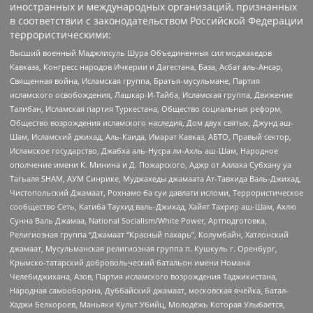
иностранных и международных организаций, признанных
в соответствии с законодательством Российской Федерации
террористическими:
Высший военный Маджлисуль Шура Объединенных сил моджахедов
Кавказа, Конгресс народов Ичкерии и Дагестана, База, Асбат аль-Ансар,
Священная война, Исламская группа, Братья-мусульмане, Партия
исламского освобождения, Лашкар-И-Тайба, Исламская группа, Движение
Талибан, Исламская партия Туркестана, Общество социальных реформ,
Общество возрождения исламского наследия, Дом двух святых, Джунд аш-
Шам, Исламский джихад, Аль-Каида, Имарат Кавказ, АБТО, Правый сектор,
Исламское государство, Джабха аль-Нусра ли-Ахль аш-Шам, Народное
ополчение имени К. Минина и Д. Пожарского, Аджр от Аллаха Субхану уа
Тагьаля SHAM, АУМ Синрике, Муджахеды джамаата Ат-Тавхида Валь-Джихад,
Чистопольский Джамаат, Рохнамо ба суи давлати исломи, Террористическое
сообщество Сеть, Катиба Таухид валь-Джихад, Хайят Тахрир аш-Шам, Ахлю
Сунна Валь Джамаа, National Socialism/White Power, Артподготовка,
Религиозная группа “Джамаат “Красный пахарь”, Колумбайн, Хатлонский
джамаат, Мусульманская религиозная группа п. Кушкуль г. Оренбург,
Крымско-татарский добровольческий батальон имени Номана
Челебиджихана, Азов, Партия исламского возрождения Таджикистана,
Народная самооборона, Дуббайский джамаат, московская ячейка, Батал-
Хаджи Белхороев, Маньяки Культ Убийц, Молодёжь Которая Улыбается,