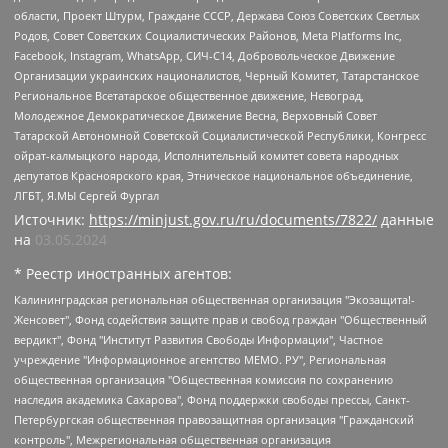
области, Проект Штурм, Граждане СССР, Держава Союз Советских Светлых
Родов, Совет Советских Социалистических Районов, Meta Platforms Inc,
Facebook, Instagram, WhatsApp, СИЧ-С14, Добровольческое Движение
Организации украинских националистов, Черный Комитет, Татарстанское
Региональное Всетатарское общественное движение, Невоград,
Молодежное Демократическое Движение Весна, Верховный Совет
Татарской Автономной Советской Социалистической Республики, Конгресс
ойрат-калмыцкого народа, Исполнительный комитет совета народных
депутатов Красноярского края, Этническое национальное объединение,
ЛГБТ, Я.МЫ Сергей Фургал
Источник:
https://minjust.gov.ru/ru/documents/7822/
данные
на
03.05.2024
* Реестр иностранных агентов:
Калининградская региональная общественная организация "Экозащита!-Женсовет", Фонд содействия защите прав и свобод граждан "Общественный вердикт", Фонд "Институт Развития Свободы Информации", Частное учреждение "Информационное агентство МЕМО. РУ", Региональная общественная организация "Общественная комиссия по сохранению наследия академика Сахарова", Фонд поддержки свободы прессы, Санкт-Петербургская общественная правозащитная организация "Гражданский контроль", Межрегиональная общественная организация "Информационно-просветительский центр "Мемориал", Региональный Фонд "Центр Защиты Прав Средств Массовой Информации", с 05.12.2023 Фонд "Центр Защиты Прав Средств массовой информации", Региональная общественная благотворительная организация помощи беженцам и мигрантам "Гражданское содействие", Негосударственное образовательное учреждение дополнительного профессионального образования (повышение квалификации) специалистов "АКАДЕМИЯ ПО ПРАВАМ ЧЕЛОВЕКА", Свердловская региональная общественная организация "Сутяжник", Автономная некоммерческая организация "Центр независимых социологических исследований", Союз общественных объединений "Российский исследовательский центр по правам человека", Региональное общественное учреждение научно-информационный центр "МЕМОРИАЛ", Некоммерческая организация "Фонд защиты гласности", Автономная некоммерческая организация "Институт прав человека", Городская общественная организация "Екатеринбургское общество "МЕМОРИАЛ", Городская общественная организация "Рязанское историко-просветительское и правозащитное общество "Мемориал" (Рязанский Мемориал), Челябинский региональный орган общественной самодеятельности – женское общественное объединение "Женщины Евразии", Челябинский региональный орган общественной самодеятельности "Уральская правозащитная группа", Фонд содействия защите здоровья и социальной справедливости имени Андрея Рылькова, Автономная Некоммерческая Организация "Аналитический Центр Юрия Левады", Автономная некоммерческая организация социальной поддержки населения "Проект Апрель", Региональная общественная организация помощи женщинам и детям, находящимся в кризисной ситуации "Информационно-методический центр "Анна", Фонд содействия развитию массовых коммуникаций и правовому просвещению "Так-так-Так", Фонд содействия устойчивому развитию "Серебряная тайга", Свердловский региональный общественный фонд социальных проектов "Новое время", "Idel.Реалии", Кавказ.Реалии, Крым.Реалии, Телеканал Настоящее Время, Татаро-башкирская служба Радио Свобода (Azatliq Radiosi), Радио Свободная Европа/Радио Свобода (PCE/PC), "Сибирь.Реалии", "Фактограф", Благотворительный фонд помощи осужденным и их семьям, Автономная некоммерческая организация "Институт глобализации и социальных движений", Фонд "В защиту прав заключенных", Частное учреждение "Центр поддержки и содействия развитию средств массовой информации", Пензенский региональный общественный благотворительный фонд "Гражданский союз", "Север.Реалии", Некоммерческая организация Фонд "Правовая инициатива", Общество с ограниченной ответственностью "Радио Свободная Европа/Радио Свобода", Чешское информационное агентство "MEDIUM-ORIENT", Красноярская региональная общественная организация "Мы против СПИДа", Камалягин Денис Николаевич, Маркелов Сергей Евгеньевич, Пономарев Лев Александрович, Савицкая Людмила Алексеевна, Автономная некоммерческая организация "Центр по работе с проблемой насилия "НАСИЛИЮ.НЕТ", Межрегиональный профессиональный союз работников здравоохранения "Альянс врачей", Юридическое лицо, зарегистрированное в Латвийской Республике, SIA "Medusa Project" (регистрационный номер 40103797863, дата регистрации 10.06.2014), Некоммерческая организация "Фонд по борьбе с коррупцией", Автономная некоммерческая организация "Институт права и публичной политики", Баданин Роман Сергеевич, Гликин Максим Александрович, Железнова Мария Михайловна, Лукьянова Юлия Сергеевна, Маетная Елизавета Витальевна, Маняхин Петр Борисович, Чуракова Ольга Владимировна, Ярош Юлия Петровна, Юридическое лицо "The Insider SIA", зарегистрированное в Риге, Латвийская Республика (дата регистрации 26.06.2015), являющееся администратором доменного имени интернет-издания "The Insider SIA", https://theins.ru, Постернак Алексей Евгеньевич, Рубин Михаил Аркадьевич, Анин Роман Александрович, Юридическое лицо Istories fonds, зарегистрированное в Латвийской Республике (регистрационный номер 50008295751, дата регистрации 24.02.2020), Великовский Дмитрий Александрович, Долинина Ирина Николаевна, Мароховская Алеся Алексеевна, Шлейнов Роман Юрьевич, Шмагун Олеся Валентиновна, Общество с ограниченной ответственностью "Альтаир 2021", Общество с ограниченной ответственностью "Вега 2021", Общество с ограниченной ответственностью "Главный редактор 2021", Общество с ограниченной ответственностью "Ромашки монолит", Важенков Артем Валерьевич, Ивановская областная общественная организация "Центр гендерных исследований", Гурман Юрий Альбертович, Медиапроект "ОВД-Инфо", Егоров Владимир Владимирович, Жилинский Владимир Александрович, Общество с ограниченной ответственностью "ЗП", Иванова София Юрьевна, Карезина Инна Павловна, Кильтау Екатерина Викторовна, Петров Алексей Викторович, Пискунов Сергей Евгеньевич, Смирнов Сергей Сергеевич, Тихонов Михаил Сергеевич, Общество с ограниченной ответственностью "ЖУРНАЛИСТ-ИНОСТРАННЫЙ АГЕНТ", Арапова Галина Юрьевна, Вольтская Татьяна Анатольевна, Американская компания "Mason G.E.S. Anonymous Foundation" (США), являющаяся владельцем интернет-издания https://mnews.world/, Компания "Stichting Bellingcat", зарегистрированная в Нидерландах (дата регистрации 11.07.2018), Захаров Андрей Вячеславович, Клепиковская Екатерина Дмитриевна, Общество с ограниченной ответственностью "МЕМО", Перл Роман Александрович, Симонов Евгений Алексеевич, Соловьева Елена Анатольевна, Сотников Даниил Владимирович, Сурначева Елизавета Дмитриевна, Автономная некоммерческая организация по защите прав человека и информированию населения "Якутия – Наше Мнение", Общество с ограниченной ответственностью "Москоу диджитал медиа", с 26.01.2023 Общество с ограниченной ответственностью "Чайка Белые сады", Ветошкина Валерия Валерьевна, Заговора Максим Александрович, Межрегиональное общественное движение "Российская ЛГБТ - сеть", Оленичев Максим Владимирович, Павлов Иван Юрьевич, Скворцова Елена Сергеевна, Общество с ограниченной ответственностью "Как бы инагент", Кочетков Игорь Викторович, Общество с ограниченной ответственностью "Честные выборы", Еланчик Олег Александрович, Общество с ограниченной ответственностью "Нобелевский призыв", Гималова Регина Эмилевна, Григорьев Андрей Валерьевич, Григорьева Алина Александровна, Ассоциация по содействию защите прав призывников, альтернативнослужащих и военнослужащих "Правозащитная группа "Гражданин.Армия.Право", Хисамова Регина Фаритовна, Автономная некоммерческая организация по реализации социально-правовых программ "Лилит", Дальневосточное общественное движение "Маяк", Санкт-Петербургская ЛГБТ-инициативная группа "Выход", Инициативная группа ЛГБТ+ "Реверс", Алексеев Андрей Викторович, Бекбулатова Таисия Львовна, Беляев Иван Михайлович, Владыкина Елена Сергеевна, Гельман Марат Александрович, Никульшина Вероника Юрьевна, Толоконникова Надежда Андреевна, Шендерович Виктор Анатольевич, Общество с ограниченной ответственностью "Данное сообщение", Общество с ограниченной ответственностью Издательский дом "Новая глава", Айнбиндер Александра Александровна, Московский комьюнити-центр для ЛГБТ+инициатив, Благотворительный фонд развития филантропии, Deutsche Welle (Германия, Kurt-Schumacher-Strasse 3, 53113 Bonn), Борзунова Мария Михайловна, Воробьев Виктор Викторович, Голубева Анна Львовна, Константинова Алла Михайловна, Малкова Ирина Владимировна, Мурадов Мурад Абдулгалимович, Осетинская Елизавета Николаевна, Понасенков Евгений Николаевич, Ганапольский Матвей Юрьевич, Киселев Евгений Алексеевич, Борухович Ирина Григорьевна, Дремин Иван Тимофеевич, Дубровский Дмитрий Викторович, Красноярская региональная общественная организация поддержки и развития альтернативных образовательных технологий и межкультурных коммуникаций "ИНТЕРРА", Маяковская Екатерина Алексеевна, Фейгин Марк Захарович, Филимонов Андрей Викторович, Дзугкоева Регина Николаевна, Доброхотов Роман Александрович, Дудь Юрий Александрович, Елкин Сергей Владимирович, Кругликов Кирилл Игоревич, Сабунаева Мария Леонидовна, Семенов Алексей Владимирович, Шаинян Карен Багратович, Шульман Екатерина Михайловна, Асафьев Артур Валерьевич, Вахштайн Виктор Семенович, Венедиктов Алексей Алексеевич, Лушникова Екатерина Евгеньевна, Волков Леонид Михайлович, Невзоров Александр Глебович, Пархоменко Сергей Борисович, Сироткин Ярослав Николаевич, Кара-Мурза Владимир Владимирович, Баранова Наталья Владимировна, Гозман Леонид Яковлевич, Кагарлицкий Борис Юльевич, Климарев Михаил Валерьевич, Милов Владимир Станиславович, Автономная некоммерческая организация Краснодарский центр современного искусства "Типография", Моргенштерн Алишер Тагирович, Соболь Любовь Эдуардовна, Общество с ограниченной ответственностью "ЛИЗА НОРМ", Каспаров Гарри Кимович, Ходорковский Михаил Борисович, Общество с ограниченной ответственностью "Апрельские тезисы", Данилович Ирина Брониславовна, Кашин Олег Владимирович, Петров Николай Владимирович, Пивоваров Алексей Владимирович, Соколов Михаил Владимирович, Цветкова Юлия Владимировна, Чичваркин Евгений Александрович, Комитет против пыток/Команда против пыток, Общество с ограниченной ответственностью "Первый научный", Общество с ограниченной ответственностью "Вертолет и ко", Белоцерковская Вероника Борисовна, Кац Максим Евгеньевич, Лазарева Татьяна Юрьевна, Шаведдинов Руслан Табризович, Яшин Илья Валерьевич, Общество с ограниченной ответственностью "Иноагент ААВ", Алешковский Дмитрий Петрович, Альбац Евгения Марковна, Быков Дмитрий Львович, Галямина Юлия Евгеньевна, Лойко Сергей Леонидович, Мартынов Кирилл Константинович, Медведев Сергей Александрович, Крашенинников Федор Геннадиевич, Гордеева Катерина Вл