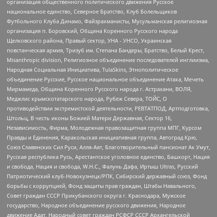
организация общественного политического движения Русское
национальное единство, Северное Братство, Клуб Болельщиков
Футбольного Клуба Динамо, Файзрахманисты, Мусульманская религиозная
организация п. Боровский, Община Коренного Русского народа
Щелковского района, Правый сектор, УНА - УНСО, Украинская
повстанческая армия, Тризуб им. Степана Бандеры, Братство, Белый Крест,
Misanthropic division, Религиозное объединение последователей инглиизма,
Народная Социальная Инициатива, TulaSkins, Этнополитическое
объединение Русские, Русское национальное объединение Атака, Мечеть
Мирмамеда, Община Коренного Русского народа г. Астрахани, ВОЛЯ,
Меджлис крымскотатарского народа, Рубеж Севера, ТОЙС, О
противодействии экстремистской деятельности, РЕВТАТПОД, Артподготовка,
Штольц, В честь иконы Божией Матери Державная, Сектор 16,
Независимость, Фирма, Молодежная правозащитная группа МПГ, Курсом
Правды и Единения, Каракольская инициативная группа, Автоград Крю,
Союз Славянских Сил Руси, Алля-Аят, Благотворительный пансионат Ак Умут,
Русская республика Русь, Арестантское уголовное единство, Башкорт, Нация
и свобода, Нация и свобода, W.H.С., Фалунь Дафа, Иртыш Ultras, Русский
Патриотический клуб-Новокузнецк/РПК, Сибирский державный союз, Фонд
борьбы с коррупцией, Фонд защиты прав граждан, Штабы Навального,
Совет граждан СССР Прикубанского округа г. Краснодара, Мужское
государство, Народное объединение русского движения, Народное
движение Адат, Народный совет граждан РСФСР СССР Архангельской