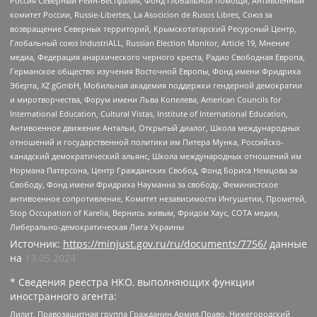
Россия Северный Рейн-Вестфалия, Фонд глобальной помощи, Антивоенный
комитет России, Russie-Libertes, La Asocicion de Rusos Libres, Союз за
возвращение Северных территорий, Крымскотатарский Ресурсный Центр,
Глобальный союз IndustriALL, Russian Election Monitor, Article 19, Мнение
медиа, Федерация анархического черного креста, Радио Свободная Европа,
Германское общество изучения Восточной Европы, Фонд имени Фридриха
Эберта, XZ gGmbH, Мобильная академия поддержки гендерной демократии
и миротворчества, Форум имени Льва Копелева, American Councils for
International Education, Cultural Vistas, Institute of International Education,
Антивоенное движение Антальи, Открытый диалог, Школа международных
отношений и государственной политики им Питера Мунка, Российско-
канадский демократический альянс, Школа международных отношений им
Нормана Патерсона, Центр Гражданских Свобод, Фонд Бориса Немцова за
Свободу, Фонд имени Фридриха Науманна за свободу, Феминистское
антивоенное сопротивление, Комитет независимости Ингушетии, Прометей,
Stop Occupation of Karelia, Вернись живым, Фридом Хаус, СОТА медиа,
Либерально-демократическая Лига Украины
Источник:
https://minjust.gov.ru/ru/documents/7756/
данные
на
13.05.2024
* Сведения реестра НКО, выполняющих функции
иностранного агента:
Лилит, Правозащитная группа Гражданин.Армия.Право, Нижегородский