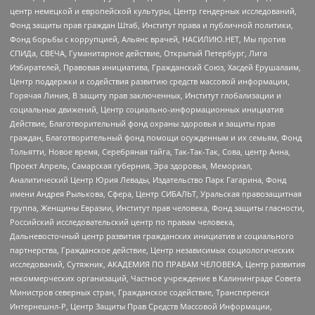
центр немецкой и европейской культуры, Центр гендерных исследований,
Фонд защиты прав граждан Штаб, Институт права и публичной политики,
Фонд борьбы с коррупцией, Альянс врачей, НАСИЛИЮ.НЕТ, Мы против
СПИДа, СВЕЧА, Гуманитарное действие, Открытый Петербург, Лига
Избирателей, Правовая инициатива, Гражданский Союз, Хасдей Ерушалаим,
Центр поддержки и содействия развитию средств массовой информации,
Горячая Линия, В защиту прав заключенных, Институт глобализации и
социальных движений, Центр социально-информационных инициатив
Действие, Благотворительный фонд охраны здоровья и защиты прав
граждан, Благотворительный фонд помощи осужденным и их семьям, Фонд
Тольятти, Новое время, Серебряная тайга, Так-Так-Так, Сова, центр Анна,
Проект Апрель, Самарская губерния, Эра здоровья, Мемориал,
Аналитический Центр Юрия Левады, Издательство Парк Гагарина, Фонд
имени Андрея Рылькова, Сфера, Центр СИБАЛЬТ, Уральская правозащитная
группа, Женщины Евразии, Институт прав человека, Фонд защиты гласности,
Российский исследовательский центр по правам человека,
Дальневосточный центр развития гражданских инициатив и социального
партнерства, Гражданское действие, Центр независимых социологических
исследований, Сутяжник, АКАДЕМИЯ ПО ПРАВАМ ЧЕЛОВЕКА, Центр развития
некоммерческих организаций, Частное учреждение в Калининграде Совета
Министров северных стран, Гражданское содействие, Трансперенси
Интернешнл-Р, Центр Защиты Прав Средств Массовой Информации,