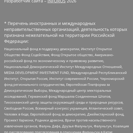
Разработчик сайта –
INFOROS
2026
* Перечень иностранных и международных
неправительственных организаций, деятельность которых
признана нежелательной на территории Российской
Федерации:
Национальный фонд в поддержку демократии, Институт Открытое
Общество Фонд Содействия, Фонд Открытое общество, Американо-
российский фонд по экономическому и правовому развитию,
Национальный Демократический Институт Международных Отношений,
MEDIA DEVELOPMENT INVESTMENT FUND, Международный Республиканский
Институт, Открытая Россия, Институт современной России, Черноморский
фонд регионального сотрудничества, Европейская Платформа за
Демократические Выборы, Международный центр электоральных
исследований, Германский фонд Маршалла Соединенных Штатов,
Тихоокеанский центр защиты окружающей среды и природных ресурсов,
Свободная Россия, Всемирный конгресс украинцев, Атлантический совет,
Человек в беде, Европейский фонд за демократию, Джеймстаунский фонд,
Прожект Хармони, Родники дракона, Врачи против насильственного
извлечения органов, Фалунь Дафа, Друзья Фалуньгун, Фалуньгун, Коалиция
по расследованию преследования в отношении Фалуньгун в Китае,