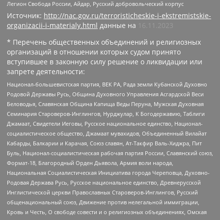
Легион Свобода России, Айдар, Русский добровольческий корпус
Источник:
http://nac.gov.ru/terroristicheskie-i-ekstremistskie-
organizacii-i-materialy.html
данные на
16.11.2023
* Перечень общественных объединений и религиозных
организаций в отношении которых судом принято
вступившее в законную силу решение о ликвидации или
запрете деятельности:
Национал-большевистская партия, ВЕК РА, Рада земли Кубанской Духовно
Родовой Державы Русь, Община Духовного Управления Асгардской Веси
Беловодья, Славянская Община Капища Веды Перуна, Мужская Духовная
Семинария Староверов-Инглингов, Нурджулар, К Богодержавию, Таблиги
Джамаат, Свидетели Иеговы, Русское национальное единство, Национал-
социалистическое общество, Джамаат мувахидов, Объединенный Вилайат
Кабарды, Балкарии и Карачая, Союз славян, Ат-Такфир Валь-Хиджра, Пит
Буль, Национал-социалистическая рабочая партия России, Славянский союз,
Формат-18, Благородный Орден Дьявола, Армия воли народа,
Национальная Социалистическая Инициатива города Череповца, Духовно-
Родовая Держава Русь, Русское национальное единство, Древнерусской
Инглистической церкви Православных Староверов-Инглингов, Русский
общенациональный союз, Движение против нелегальной иммиграции,
Кровь и Честь, О свободе совести и о религиозных объединениях, Омская