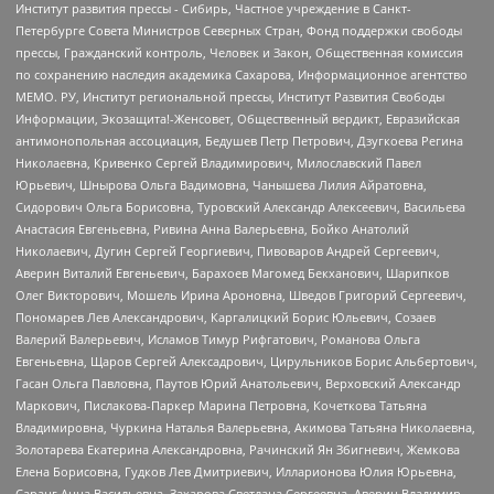
Институт развития прессы - Сибирь, Частное учреждение в Санкт-
Петербурге Совета Министров Северных Стран, Фонд поддержки свободы
прессы, Гражданский контроль, Человек и Закон, Общественная комиссия
по сохранению наследия академика Сахарова, Информационное агентство
МЕМО. РУ, Институт региональной прессы, Институт Развития Свободы
Информации, Экозащита!-Женсовет, Общественный вердикт, Евразийская
антимонопольная ассоциация, Бедушев Петр Петрович, Дзугкоева Регина
Николаевна, Кривенко Сергей Владимирович, Милославский Павел
Юрьевич, Шнырова Ольга Вадимовна, Чанышева Лилия Айратовна,
Сидорович Ольга Борисовна, Туровский Александр Алексеевич, Васильева
Анастасия Евгеньевна, Ривина Анна Валерьевна, Бойко Анатолий
Николаевич, Дугин Сергей Георгиевич, Пивоваров Андрей Сергеевич,
Аверин Виталий Евгеньевич, Барахоев Магомед Бекханович, Шарипков
Олег Викторович, Мошель Ирина Ароновна, Шведов Григорий Сергеевич,
Пономарев Лев Александрович, Каргалицкий Борис Юльевич, Созаев
Валерий Валерьевич, Исламов Тимур Рифгатович, Романова Ольга
Евгеньевна, Щаров Сергей Алексадрович, Цирульников Борис Альбертович,
Гасан Ольга Павловна, Паутов Юрий Анатольевич, Верховский Александр
Маркович, Пислакова-Паркер Марина Петровна, Кочеткова Татьяна
Владимировна, Чуркина Наталья Валерьевна, Акимова Татьяна Николаевна,
Золотарева Екатерина Александровна, Рачинский Ян Збигневич, Жемкова
Елена Борисовна, Гудков Лев Дмитриевич, Илларионова Юлия Юрьевна,
Саранг Анна Васильевна, Захарова Светлана Сергеевна, Аверин Владимир