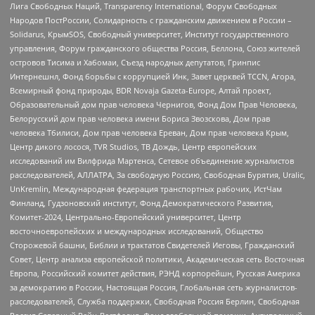
Лига Свободных Наций, Transparеncy International, Форум Свободных
Народов ПостРоссии, Солидарность с гражданским движением в России –
Solidarus, КрымSOS, Свободный университет, Институт государственного
управления, Форум гражданского общества Россия, Беллона, Союз жителей
островов Тисима и Хабомаи, Съезд народных депутатов, Гринпис
Интернешнл, Фонд борьбы с коррупцией Инк, Завет церквей TCCN, Агора,
Всемирный фонд природы, BDR Novaja Gazeta-Europe, Алтай проект,
Образовательный дом прав человека Чернигов, Фонд Дом Прав Человека,
Белорусский дом прав человека имени Бориса Звозскова, Дом прав
человека Тбилиси, Дом прав человека Ереван, Дом прав человека Крым,
Центр дикого лосося, TVR Studios, ТВ Дождь, Центр европейских
исследований им Вилфрида Мартенса, Сетевое объединение журналистов
расследователей, АЛЛАТРА, За свободную Россию, Свободная Бурятия, Uralic,
UnKremlin, Международная федерация транспортных рабочих, ИстЧам
Финланд, Гудзоновский институт, Фонд Демократического Развития,
Комитет-2024, Центрально-Европейский университет, Центр
восточноевропейских и международных исследований, Общество
Сторожевой башни, Библии и трактатов Свидетелей Иеговы, Гражданский
Совет, Центр анализа европейской политики, Академическая сеть Восточная
Европа, Российский комитет действия, РЭНД корпорейшн, Русская Америка
за демократию в России, Настоящая Россия, Глобальная сеть журналистов-
расследователей, Служба поддержки, Свободная Россия Берлин, Свободная