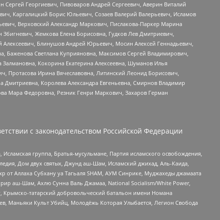
ин Сергей Георгиевич, Пивоваров Андрей Сергеевич, Аверин Виталий
вич, Каргалицкий Борис Юльевич, Созаев Валерий Валерьевич, Исламов
льевич, Верховский Александр Маркович, Пислакова-Паркер Марина
н Збигневич, Жемкова Елена Борисовна, Гудков Лев Дмитриевич,
й Алексеевич, Блинушов Андрей Юрьевич, Мосин Алексей Геннадьевич,
а, Баженова Светлана Куприяновна, Максимов Сергей Владимирович,
а Залмановна, Кокорина Екатерина Алексеевна, Шуманов Илья
ч, Протасова Ирина Вячеславовна, Литинский Леонид Борисович,
а Дмитриевна, Королева Александра Евгеньевна, Смирнов Владимир
ова Мара Федоровна, Резник Генри Маркович, Захаров Герман
етствии с законодательством Российской Федерации
 Исламская группа, Братья-мусульмане, Партия исламского освобождения,
едия, Дом двух святых, Джунд аш-Шам, Исламский джихад, Аль-Каида,
жр от Аллаха Субхану уа Тагьаля SHAM, АУМ Синрике, Муджахеды джамаата
рир аш-Шам, Ахлю Сунна Валь Джамаа, National Socialism/White Power,
рг, Крымско-татарский добровольческий батальон имени Номана
оев, Маньяки Культ Убийц, Молодёжь Которая Улыбается, Легион Свобода