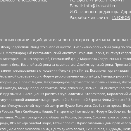
E-mail: info@kras-okt.ru
И.О. главного редактора Доро
Разработчик сайта –
INFOROS
енных организаций, деятельность которых признана нежелате
 Фонд Содействия, Фонд Открытое общество, Американо-российский фонд по э
 Международный Республиканский Институт, Открытая Россия, Институт совре
р электоральных исследований, Германский фонд Маршалла Соединенных Штатов
еловек в беде, Европейский фонд за демократию, Джеймстаунский фонд, Прожект
дованию преследования в отношении Фалуньгун в Китае, Всемирная организация 
беральной современности, Форум русскоязычных европейцев, Немецко-русский о
формации, Проект Медиа, Международное партнерство за права человека, Духов
 Колледж, Международное христианское движение, Всемирный Институт Саентол
 ИДЕЛЬ-УРАЛ, Ассоциация развития журналистики, IStories fonds, Королевск
r, Институт правовой инициативы Центральной и Восточной Европы, Фонд Открытой Э
ты, Международный научный центр им Вудро Вильсона, Свободная пресса, Возро
России, Лига Свободных Наций, Transparеncy International, Форум Свободных Н
правления, Форум гражданского общества Россия, Беллона, Союз жителей острово
роды, BDR Novaja Gazeta-Europe, Алтай проект, Образовательный дом прав челов
еван, Дом прав человека Крым, Центр дикого лосося, TVR Studios, ТВ Дождь, Це