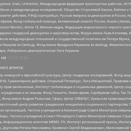
урятия, Uralic, UnKremlin, Международная федерация транспортных рабочих, Ист
ейских и международных исследований, Общество Сторожевой башни, Библии и тр
омитет действия, РЭНД корпорейшн, Русская Америка за демократию в России, Н
фалия, Фонд глобальной помощи, Антивоенный комитет России, Russie-Libertes, L
lection Monitor, Article 19, Мнение медиа, Федерация анархического черного кр
и гендерной демократии и миротворчества, Форум имени Льва Копелева, American C
г, Школа международных отношений и государственной политики им Питера Мунка
 Немцова за Свободу, Фонд имени Фридриха Науманна за свободу, Феминистско
медиа, Либерально-демократическая Лига Украины
 на
13.05.2024
ого агента:
р немецкой и европейской культуры, Центр гендерных исследований, Фонд защи
ЧА, Гуманитарное действие, Открытый Петербург, Лига Избирателей, Правовая 
иту прав заключенных, Институт глобализации и социальных движений, Центр 
ужденным и их семьям, Фонд Тольятти, Новое время, Серебряная тайга, Так-Так-
, Фонд имени Андрея Рылькова, Сфера, Центр СИБАЛЬТ, Уральская правозащитна
невосточный центр развития гражданских инициатив и социального партнерства, 
 организаций, Частное учреждение в Калининграде Совета Министров северных 
бирь, Частное учреждение в Санкт-Петербурге Совета Министров Северных Стра
а, Информационное агентство МЕМО. РУ, Институт региональной прессы, Инсти
ч, Дзугкоева Регина Николаевна, Кривенко Сергей Владимирович, Милославски