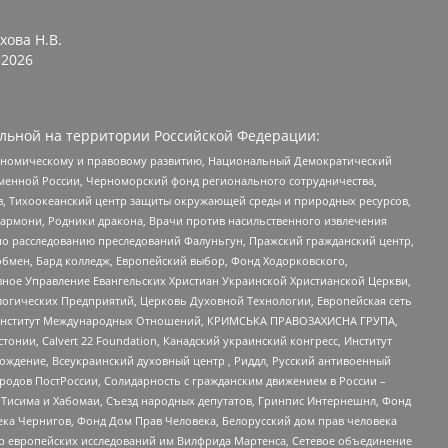
хова Н.В.
2026
льной на территории Российской Федерации:
кономическому и правовому развитию, Национальный Демократический
менной России, Черноморский фонд регионального сотрудничества,
, Тихоокеанский центр защиты окружающей среды и природных ресурсов,
 Хармони, Родники дракона, Врачи против насильственного извлечения
по расследованию преследований Фалуньгун, Пражский гражданский центр,
бмен, Бард колледж, Европейский выбор, Фонд Ходорковского,
ное Управление Евангельских Христиан Украинской Христианской Церкви,
огических Предприятий, Церковь Духовной Технологии, Европейская сеть
ий Институт Международных Отношений, КРИМСЬКА ПРАВОЗАХИСНА ГРУПА,
стонии, Calvert 22 Foundation, Канадский украинский конгресс, Институт
ждение, Всеукраинский духовный центр , Риддл, Русский антивоенный
ародов ПостРоссии, Солидарность с гражданским движением в России –
в Тисима и Хабомаи, Съезд народных депутатов, Гринпис Интернешнл, Фонд
ека Чернигов, Фонд Дом Прав Человека, Белорусский дом прав человека
нтр европейских исследований им Вилфрида Мартенса, Сетевое объединение