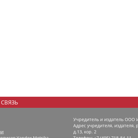
 СВЯЗЬ
Учредитель и издатель ООО 
Адрес учредителя, издателя, р
зи
д.13, кор. 2
рвисов Yandex.Metrika,
Телефон: +7 (495) 718-84-11