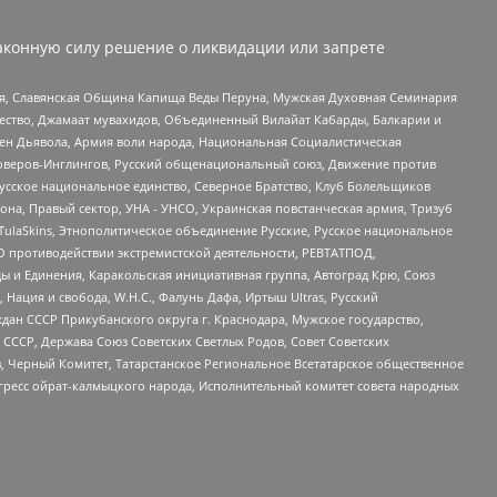
аконную силу решение о ликвидации или запрете
ья, Славянская Община Капища Веды Перуна, Мужская Духовная Семинария
щество, Джамаат мувахидов, Объединенный Вилайат Кабарды, Балкарии и
ден Дьявола, Армия воли народа, Национальная Социалистическая
роверов-Инглингов, Русский общенациональный союз, Движение против
усское национальное единство, Северное Братство, Клуб Болельщиков
а, Правый сектор, УНА - УНСО, Украинская повстанческая армия, Тризуб
 TulaSkins, Этнополитическое объединение Русские, Русское национальное
О противодействии экстремистской деятельности, РЕВТАТПОД,
ы и Единения, Каракольская инициативная группа, Автоград Крю, Союз
 Нация и свобода, W.H.С., Фалунь Дафа, Иртыш Ultras, Русский
ан СССР Прикубанского округа г. Краснодара, Мужское государство,
СССР, Держава Союз Советских Светлых Родов, Совет Советских
в, Черный Комитет, Татарстанское Региональное Всетатарское общественное
гресс ойрат-калмыцкого народа, Исполнительный комитет совета народных