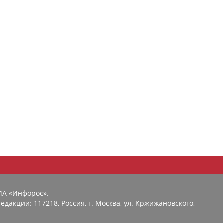
ИА «Инфорос».
едакции: 117218, Россия, г. Москва, ул. Кржижановского,