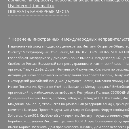
LiveInternet, top.mail.ru
ПОКАЗАТЬ БАННЕРНЫЕ МЕСТА
* Перечень иностранных и международных неправительств
Национальный фонд в поддержку демократии, Институт Открытое Общество
Институт Международных Отношений, MEDIA DEVELOPMENT INVESTMENT FUND,
Европейская Платформа за Демократические Выборы, Международный цент
Свободная Россия, Всемирный конгресс украинцев, Атлантический совет, Ч
органов, Фалунь Дафа, Друзья Фалуньгун, Фалуньгун, Коалиция по рассле
Ассоциация школ политических исследований при Совете Европы, Центр ли
Оксфордский российский фонд, Фонд Будущее России, Компания свободы ин
Новое Поколение, Духовное Учебное Заведение Международный Библейский
организаций по наблюдению за выборами, Республика Польша, СВОБОДНЫЙ
Фонд имени Генриха Бёлля, Stichting Bellingcat, Bellingcat Ltd, The Inside
Макдональда-Лорье, Украинская национальная федерация Канады, Декабрис
комитет в Швеции, Проект Медуза, Фонд Андрея Сахарова, Форум свободной 
Solidarus, КрымSOS, Свободный университет, Институт государственного у
борьбы с коррупцией Инк, Завет церквей TCCN, Агора, Всемирный фонд при
имени Бориса Звозскова, Дом прав человека Тбилиси, Дом прав человека Ер