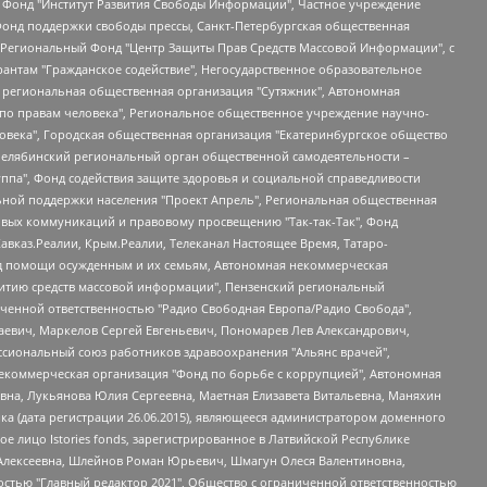
евосточное общественное движение "Маяк", Санкт-Петербургская ЛГБТ-инициативная группа "Выход", Инициативная группа ЛГБТ+ "Реверс", Алексеев Андрей Викторович, Бекбулатова Таисия Львовна, Беляев Иван Михайлович, Владыкина Елена Сергеевна, Гельман Марат Александрович, Никульшина Вероника Юрьевна, Толоконникова Надежда Андреевна, Шендерович Виктор Анатольевич, Общество с ограниченной ответственностью "Данное сообщение", Общество с ограниченной ответственностью Издательский дом "Новая глава", Айнбиндер Александра Александровна, Московский комьюнити-центр для ЛГБТ+инициатив, Благотворительный фонд развития филантропии, Deutsche Welle (Германия, Kurt-Schumacher-Strasse 3, 53113 Bonn), Борзунова Мария Михайловна, Воробьев Виктор Викторович, Голубева Анна Львовна, Константинова Алла Михайловна, Малкова Ирина Владимировна, Мурадов Мурад Абдулгалимович, Осетинская Елизавета Николаевна, Понасенков Евгений Николаевич, Ганапольский Матвей Юрьевич, Киселев Евгений Алексеевич, Борухович Ирина Григорьевна, Дремин Иван Тимофеевич, Дубровский Дмитрий Викторович, Красноярская региональная общественная организация поддержки и развития альтернативных образовательных технологий и межкультурных коммуникаций "ИНТЕРРА", Маяковская Екатерина Алексеевна, Фейгин Марк Захарович, Филимонов Андрей Викторович, Дзугкоева Регина Николаевна, Доброхотов Роман Александрович, Дудь Юрий Александрович, Елкин Сергей Владимирович, Кругликов Кирилл Игоревич, Сабунаева Мария Леонидовна, Семенов Алексей Владимирович, Шаинян Карен Багратович, Шульман Екатерина Михайловна, Асафьев Артур Валерьевич, Вахштайн Виктор Семенович, Венедиктов Алексей Алексеевич, Лушникова Екатерина Евгеньевна, Волков Леонид Михайлович, Невзоров Александр Глебович, Пархоменко Сергей Борисович, Сироткин Ярослав Николаевич, Кара-Мурза Владимир Владимирович, Баранова Наталья Владимировна, Гозман Леонид Яковлевич, Кагарлицкий Борис Юльевич, Климарев Михаил Валерьевич, Милов Владимир Станиславович, Автономная некоммерческая организация Краснодарский центр современного искусства "Типография", Моргенштерн Алишер Тагирович, Соболь Любовь Эдуардовна, Общество с ограниченной ответственностью "ЛИЗА НОРМ", Каспаров Гарри Кимович, Ходорковский Михаил Борисович, Общество с ограниченной ответственностью "Апрельские тезисы", Данилович Ирина Брониславовна, Кашин Олег Владимирович, Петров Николай Владимирович, Пивоваров Алексей Владимирович, Соколов Михаил Владимирович, Цветкова Юлия Владимировна, Чичваркин Евгений Александрович, Комитет против пыток/Команда против пыток, Общество с ограниченной ответственностью "Первый научный", Общество с ограниченной ответственностью "Вертолет и ко", Белоцерковская Вероника Борисовна, Кац Максим Евгеньевич, Лазарева Татьяна Юрьевна, Шаведдинов Руслан Табризович, Яшин Илья Валерьевич, Общество с ограниченной ответственностью "Иноагент ААВ", Алешковский Дмитрий Петрович, Альбац Евгения Марковна, Быков Дмитрий Львович, Галямина Юлия Евгеньевна, Лойко Сергей Леонидович, Мартынов Кирилл Константинович, Медведев Сергей Александрович, Крашенинников Федор Геннадиевич, Гордеева Катерина Вл