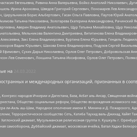
настасия Евгеньевна, Ривина Анна Валерьевна, Бойко Анатолий Николаевич, Дуг
ошель Ирина Ароновна, Шведов Григорий Сергеевич, Пономарев Лев Александро
ч, Цирульников Борис Альбертович, Гасан Ольга Павловна, Паутов Юрий Анато
Акимова Татьяна Николаевна, Золотарева Екатерина Александровна, Рачинский Я
Сергеевна, Аверин Владимир Анатольевич, Щур Татьяна Михайловна, Щур Никола
Анатольевна, Мельникова Валентина Дмитриевна, Вититинова Елена Владимировн
 Алексеевна, Закс Елена Владимировна, Буртина Елена Юрьевна, Гендель Людмил
рохоров Вадим Юрьевич, Шахова Елена Владимировна, Подузов Сергей Васильеви
й Ефимович, Сухих Дарья Николаевна, Орлов Олег Петрович, Добровольская Анн
нсон Лев Семенович, Локшина Татьяна Иосифовна, Орлов Олег Петрович, Поляк
ые на
24.03.2022
ностранных и международных организаций, признанных в соотв
нгресс народов Ичкерии и Дагестана, База, Асбат аль-Ансар, Священная война,
уркестана, Общество социальных реформ, Общество возрождения исламского насл
Нусра ли-Ахль аш-Шам, Народное ополчение имени К. Минина и Д. Пожарского, Ад
сломи, Террористическое сообщество Сеть, Катиба Таухид валь-Джихад, Хайят Тах
, Хатлонский джамаат, Мусульманская религиозная группа п. Кушкуль г. Оренбу
ная самооборона, Дуббайский джамаат, московская ячейка, Батал-Хаджи Белхор