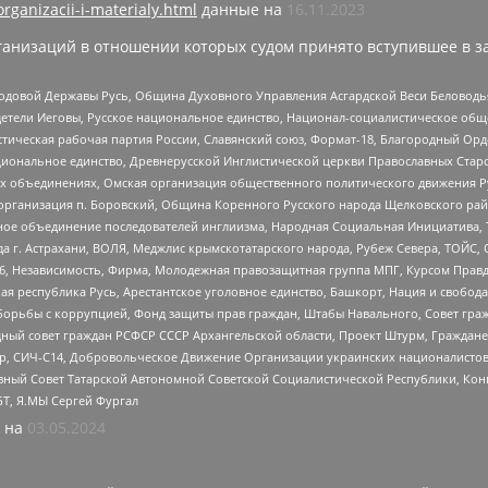
organizacii-i-materialy.html
данные на
16.11.2023
анизаций в отношении которых судом принято вступившее в з
 Родовой Державы Русь, Община Духовного Управления Асгардской Веси Беловод
детели Иеговы, Русское национальное единство, Национал-социалистическое об
истическая рабочая партия России, Славянский союз, Формат-18, Благородный Ор
ациональное единство, Древнерусской Инглистической церкви Православных Ста
ных объединениях, Омская организация общественного политического движения Р
рганизация п. Боровский, Община Коренного Русского народа Щелковского район
гиозное объединение последователей инглиизма, Народная Социальная Инициатива,
 г. Астрахани, ВОЛЯ, Меджлис крымскотатарского народа, Рубеж Севера, ТОЙС, 
6, Независимость, Фирма, Молодежная правозащитная группа МПГ, Курсом Правд
ая республика Русь, Арестантское уголовное единство, Башкорт, Нация и свобода,
орьбы с коррупцией, Фонд защиты прав граждан, Штабы Навального, Совет гражд
ный совет граждан РСФСР СССР Архангельской области, Проект Штурм, Граждане 
tsApp, СИЧ-С14, Добровольческое Движение Организации украинских националисто
ный Совет Татарской Автономной Советской Социалистической Республики, Кон
БТ, Я.МЫ Сергей Фургал
 на
03.05.2024