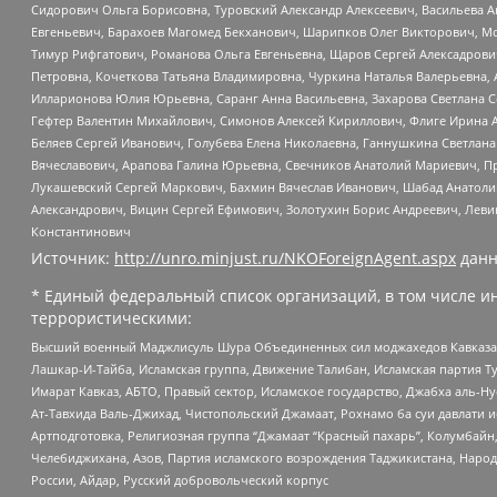
Сидорович Ольга Борисовна, Туровский Александр Алексеевич, Васильева А
Евгеньевич, Барахоев Магомед Бекханович, Шарипков Олег Викторович, М
Тимур Рифгатович, Романова Ольга Евгеньевна, Щаров Сергей Алексадрови
Петровна, Кочеткова Татьяна Владимировна, Чуркина Наталья Валерьевна, 
Илларионова Юлия Юрьевна, Саранг Анна Васильевна, Захарова Светлана 
Гефтер Валентин Михайлович, Симонов Алексей Кириллович, Флиге Ирина 
Беляев Сергей Иванович, Голубева Елена Николаевна, Ганнушкина Светлана
Вячеславович, Арапова Галина Юрьевна, Свечников Анатолий Мариевич, П
Лукашевский Сергей Маркович, Бахмин Вячеслав Иванович, Шабад Анатоли
Александрович, Вицин Сергей Ефимович, Золотухин Борис Андреевич, Леви
Константинович
Источник:
http://unro.minjust.ru/NKOForeignAgent.aspx
данн
* Единый федеральный список организаций, в том числе и
террористическими:
Высший военный Маджлисуль Шура Объединенных сил моджахедов Кавказа, Ко
Лашкар-И-Тайба, Исламская группа, Движение Талибан, Исламская партия Т
Имарат Кавказ, АБТО, Правый сектор, Исламское государство, Джабха аль-
Ат-Тавхида Валь-Джихад, Чистопольский Джамаат, Рохнамо ба суи давлати и
Артподготовка, Религиозная группа “Джамаат “Красный пахарь”, Колумбайн
Челебиджихана, Азов, Партия исламского возрождения Таджикистана, Народ
России, Айдар, Русский добровольческий корпус