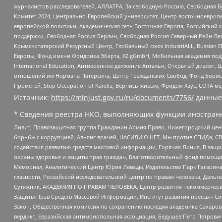
журналистов расследователей, АЛЛАТРА, За свободную Россию, Свободная Б
Комитет-2024, Центрально-Европейский университет, Центр восточноевроп
европейской политики, Академическая сеть Восточная Европа, Российский к
поддержки, Свободная Россия Берлин, Свободная Россия Северный Рейн-Вест
Крымскотатарский Ресурсный Центр, Глобальный союз IndustriALL, Russian E
Европы, Фонд имени Фридриха Эберта, XZ gGmbH, Мобильная академия поддержк
International Education, Антивоенное движение Антальи, Открытый диало
отношений им Нормана Патерсона, Центр Гражданских Свобод, Фонд Бориса
Прометей, Stop Occupation of Karelia, Вернись живым, Фридом Хаус, СОТА 
Источник:
https://minjust.gov.ru/ru/documents/7756/
данные
* Сведения реестра НКО, выполняющих функции иностранн
Лилит, Правозащитная группа Гражданин.Армия.Право, Нижегородский цент
борьбы с коррупцией, Альянс врачей, НАСИЛИЮ.НЕТ, Мы против СПИДа, СВЕ
содействия развитию средств массовой информации, Горячая Линия, В защ
охраны здоровья и защиты прав граждан, Благотворительный фонд помощи ос
Мемориал, Аналитический Центр Юрия Левады, Издательство Парк Гагарина
гласности, Российский исследовательский центр по правам человека, Даль
Сутяжник, АКАДЕМИЯ ПО ПРАВАМ ЧЕЛОВЕКА, Центр развития некоммерческих
Защиты Прав Средств Массовой Информации, Институт развития прессы - Си
Закон, Общественная комиссия по сохранению наследия академика Сахаров
вердикт, Евразийская антимонопольная ассоциация, Бедушев Петр Петрови