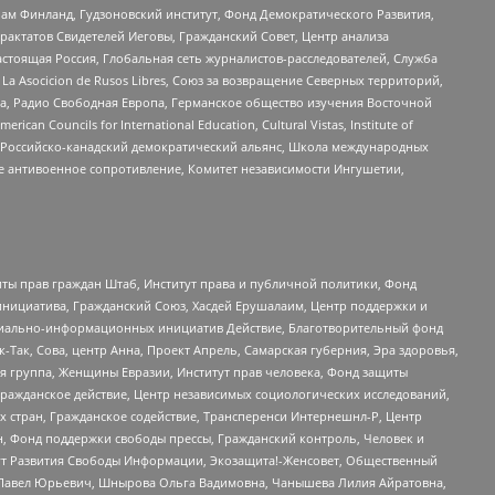
Чам Финланд, Гудзоновский институт, Фонд Демократического Развития,
актатов Свидетелей Иеговы, Гражданский Совет, Центр анализа
астоящая Россия, Глобальная сеть журналистов-расследователей, Служба
a Asocicion de Rusos Libres, Союз за возвращение Северных территорий,
еста, Радио Свободная Европа, Германское общество изучения Восточной
ouncils for International Education, Cultural Vistas, Institute of
, Российско-канадский демократический альянс, Школа международных
е антивоенное сопротивление, Комитет независимости Ингушетии,
ты прав граждан Штаб, Институт права и публичной политики, Фонд
инициатива, Гражданский Союз, Хасдей Ерушалаим, Центр поддержки и
социально-информационных инициатив Действие, Благотворительный фонд
Так, Сова, центр Анна, Проект Апрель, Самарская губерния, Эра здоровья,
я группа, Женщины Евразии, Институт прав человека, Фонд защиты
Гражданское действие, Центр независимых социологических исследований,
стран, Гражданское содействие, Трансперенси Интернешнл-Р, Центр
н, Фонд поддержки свободы прессы, Гражданский контроль, Человек и
тут Развития Свободы Информации, Экозащита!-Женсовет, Общественный
й Павел Юрьевич, Шнырова Ольга Вадимовна, Чанышева Лилия Айратовна,