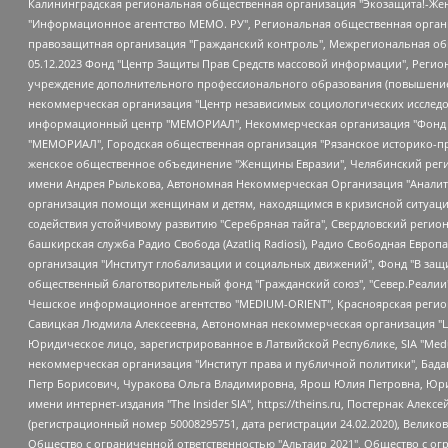
Калининградская региональная общественная организация "Экозащита!-Женсовет", Фонд содействия защите прав и свобод граждан "Общественный вердикт", Фонд "Институт Развития Свободы Информации", Частное учреждение "Информационное агентство МЕМО. РУ", Региональная общественная организация "Общественная комиссия по сохранению наследия академика Сахарова", Фонд поддержки свободы прессы, Санкт-Петербургская общественная правозащитная организация "Гражданский контроль", Межрегиональная общественная организация "Информационно-просветительский центр "Мемориал", Региональный Фонд "Центр Защиты Прав Средств Массовой Информации", с 05.12.2023 Фонд "Центр Защиты Прав Средств массовой информации", Региональная общественная благотворительная организация помощи беженцам и мигрантам "Гражданское содействие", Негосударственное образовательное учреждение дополнительного профессионального образования (повышение квалификации) специалистов "АКАДЕМИЯ ПО ПРАВАМ ЧЕЛОВЕКА", Свердловская региональная общественная организация "Сутяжник", Автономная некоммерческая организация "Центр независимых социологических исследований", Союз общественных объединений "Российский исследовательский центр по правам человека", Региональное общественное учреждение научно-информационный центр "МЕМОРИАЛ", Некоммерческая организация "Фонд защиты гласности", Автономная некоммерческая организация "Институт прав человека", Городская общественная организация "Екатеринбургское общество "МЕМОРИАЛ", Городская общественная организация "Рязанское историко-просветительское и правозащитное общество "Мемориал" (Рязанский Мемориал), Челябинский региональный орган общественной самодеятельности – женское общественное объединение "Женщины Евразии", Челябинский региональный орган общественной самодеятельности "Уральская правозащитная группа", Фонд содействия защите здоровья и социальной справедливости имени Андрея Рылькова, Автономная Некоммерческая Организация "Аналитический Центр Юрия Левады", Автономная некоммерческая организация социальной поддержки населения "Проект Апрель", Региональная общественная организация помощи женщинам и детям, находящимся в кризисной ситуации "Информационно-методический центр "Анна", Фонд содействия развитию массовых коммуникаций и правовому просвещению "Так-так-Так", Фонд содействия устойчивому развитию "Серебряная тайга", Свердловский региональный общественный фонд социальных проектов "Новое время", "Idel.Реалии", Кавказ.Реалии, Крым.Реалии, Телеканал Настоящее Время, Татаро-башкирская служба Радио Свобода (Azatliq Radiosi), Радио Свободная Европа/Радио Свобода (PCE/PC), "Сибирь.Реалии", "Фактограф", Благотворительный фонд помощи осужденным и их семьям, Автономная некоммерческая организация "Институт глобализации и социальных движений", Фонд "В защиту прав заключенных", Частное учреждение "Центр поддержки и содействия развитию средств массовой информации", Пензенский региональный общественный благотворительный фонд "Гражданский союз", "Север.Реалии", Некоммерческая организация Фонд "Правовая инициатива", Общество с ограниченной ответственностью "Радио Свободная Европа/Радио Свобода", Чешское информационное агентство "MEDIUM-ORIENT", Красноярская региональная общественная организация "Мы против СПИДа", Камалягин Денис Николаевич, Маркелов Сергей Евгеньевич, Пономарев Лев Александрович, Савицкая Людмила Алексеевна, Автоно