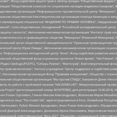
мная некоммерческая организация "Центр по работе с проблемой насилия "НАСИЛИЮ.НЕТ", Межрегиональный профессиональный союз работников здравоохранения "Альянс врачей", Юридическое лицо, зарегистрированное в Латвийской Республике, SIA "Medusa Project" (регистрационный номер 40103797863, дата регистрации 10.06.2014), Некоммерческая организация "Фонд по борьбе с коррупцией", Автономная некоммерческая организация "Институт права и публичной политики", Баданин Роман Сергеевич, Гликин Максим Александрович, Железнова Мария Михайловна, Лукьянова Юлия Сергеевна, Маетная Елизавета Витальевна, Маняхин Петр Борисович, Чуракова Ольга Владимировна, Ярош Юлия Петровна, Юридическое лицо "The Insider SIA", зарегистрированное в Риге, Латвийская Республика (дата регистрации 26.06.2015), являющееся администратором доменного имени интернет-издания "The Insider SIA", https://theins.ru, Постернак Алексей Евгеньевич, Рубин Михаил Аркадьевич, Анин Роман Александрович, Юридическое лицо Istories fonds, зарегистрированное в Латвийской Республике (регистрационный номер 50008295751, дата регистрации 24.02.2020), Великовский Дмитрий Александрович, Долинина Ирина Николаевна, Мароховская Алеся Алексеевна, Шлейнов Роман Юрьевич, Шмагун Олеся Валентиновна, Общество с ограниченной ответственностью "Альтаир 2021", Общество с ограниченной ответственностью "Вега 2021", Общество с ограниченной ответственностью "Главный редактор 2021", Общество с ограниченной ответственностью "Ромашки монолит", Важенков Артем Валерьевич, Ивановская областная общественная организация "Центр гендерных исследований", Гурман Юрий Альбертович, Медиапроект "ОВД-Инфо", Егоров Владимир Владимирович, Жилинский Владимир Александрович, Общество с ограниченной ответственностью "ЗП", Иванова София Юрьевна, Карезина Инна Павловна, Кильтау Екатерина Викторовна, Петров Алексей Викторович, Пискунов Сергей Евгеньевич, Смирнов Сергей Сергеевич, Тихонов Михаил Сергеевич, Общество с ограниченной ответственностью "ЖУРНАЛИСТ-ИНОСТРАННЫЙ АГЕНТ", Арапова Галина Юрьевна, Вольтская Татьяна Анатольевна, Американская компания "Mason G.E.S. Anonymous Foundation" (США), являющаяся владельцем интернет-издания https://mnews.world/, Компания "Stichting Bellingcat", зарегистрированная в Нидерландах (дата регистрации 11.07.2018), Захаров Андрей Вячеславович, Клепиковская Екатерина Дмитриевна, Общество с ограниченной ответственностью "МЕМО", Перл Роман Александрович, Симонов Евгений Алексеевич, Соловьева Елена Анатольевна, Сотников Даниил Владимирович, Сурначева Елизавета Дмитриевна, Автономная некоммерческая организация по защите прав человека и информированию населения "Якутия – Наше Мнение", Общество с ограниченной ответственностью "Москоу диджитал медиа", с 26.01.2023 Общество с ограниченной ответственностью "Чайка Белые сады", Ветошкина Валерия Валерьевна, Заговора Максим Александрович, Межрегиональное общественное движение "Российская ЛГБТ - сеть", Оленичев Максим Владимирович, Павлов Иван Юрьевич, Скворцова Елена Сергеевна, Общество с ограниченной ответственностью "Как бы инагент", Кочетков Игорь Викторович, Общество с ограниченной ответственностью "Честные выборы", Еланчик Олег Александрович, Общество с ограниченной ответственностью "Нобелевский призыв", Гималова Регина Эмилевна, Григорьев Андрей Валерьевич, Григорьева Алина Александровна, Ассоциация по содействию защите прав призывников, альтернативнослужащих и военнослужащих "Правозащитная группа "Гражданин.Армия.Право", Хисамова Регина Фаритовна, Автономная некоммерческая организация по реализации социально-правовых программ "Лилит", Дальн