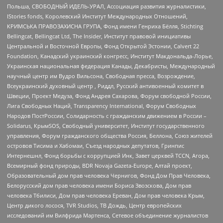
Польша, СВОБОДНЫЙ ИДЕЛЬ-УРАЛ, Ассоциация развития журналистики,
IStories fonds, Королевский Институт Международных Отношений,
КРИМСЬКА ПРАВОЗАХИСНА ГРУПА, Фонд имени Генриха Бёлля, Stichting
Bellingcat, Bellingcat Ltd, The Insider, Институт правовой инициативы
Центральной и Восточной Европы, Фонд Открытой Эстонии, Calvert 22
Foundation, Канадский украинский конгресс, Институт Макдональда-Лорье,
Украинская национальная федерация Канады, Декабристы, Международный
научный центр им Вудро Вильсона, Свободная пресса, Возрождение,
Всеукраинский духовный центр , Риддл, Русский антивоенный комитет в
Швеции, Проект Медуза, Фонд Андрея Сахарова, Форум свободной России,
Лига Свободных Наций, Transparеncy International, Форум Свободных
Народов ПостРоссии, Солидарность с гражданским движением в России –
Solidarus, КрымSOS, Свободный университет, Институт государственного
управления, Форум гражданского общества Россия, Беллона, Союз жителей
островов Тисима и Хабомаи, Съезд народных депутатов, Гринпис
Интернешнл, Фонд борьбы с коррупцией Инк, Завет церквей TCCN, Агора,
Всемирный фонд природы, BDR Novaja Gazeta-Europe, Алтай проект,
Образовательный дом прав человека Чернигов, Фонд Дом Прав Человека,
Белорусский дом прав человека имени Бориса Звозскова, Дом прав
человека Тбилиси, Дом прав человека Ереван, Дом прав человека Крым,
Центр дикого лосося, TVR Studios, ТВ Дождь, Центр европейских
исследований им Вилфрида Мартенса, Сетевое объединение журналистов