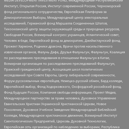
MEDIA DEVELOPMENT INVESTMENT FUND, Международный Республиканский
Институт, Открытая Россия, Институт современной России, Черноморский
фонд регионального сотрудничества, Европейская Платформа за
Демократические Выборы, Международный центр электоральных
исследований, Германский фонд Маршалла Соединенных Штатов,
Тихоокеанский центр защиты окружающей среды и природных ресурсов,
Свободная Россия, Всемирный конгресс украинцев, Атлантический совет,
Человек в беде, Европейский фонд за демократию, Джеймстаунский фонд,
Прожект Хармони, Родники дракона, Врачи против насильственного
извлечения органов, Фалунь Дафа, Друзья Фалуньгун, Фалуньгун, Коалиция
по расследованию преследования в отношении Фалуньгун в Китае,
Всемирная организация по расследованию преследований Фалуньгун,
Пражский гражданский центр, Ассоциация школ политических
исследований при Совете Европы, Центр либеральной современности,
Форум русскоязычных европейцев, Немецко-русский обмен, Бард колледж,
Европейский выбор, Фонд Ходорковского, Оксфордский российский фонд,
Фонд Будущее России, Компания свободы информации, Проект Медиа,
Международное партнерство за права человека, Духовное Управление
Евангельских Христиан Украинской Христианской Церкви, Новое
Поколение, Духовное Учебное Заведение Международный Библейский
Колледж, Международное христианское движение, Всемирный Институт
Саентологических Предприятий, Церковь Духовной Технологии,
Европейская сеть организаций по наблюдению за выборами, Республика