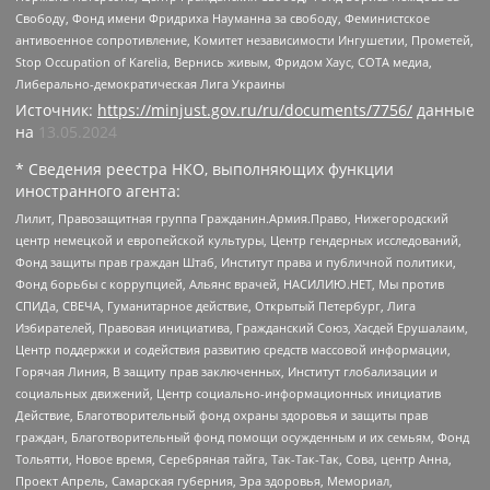
Свободу, Фонд имени Фридриха Науманна за свободу, Феминистское
антивоенное сопротивление, Комитет независимости Ингушетии, Прометей,
Stop Occupation of Karelia, Вернись живым, Фридом Хаус, СОТА медиа,
Либерально-демократическая Лига Украины
Источник:
https://minjust.gov.ru/ru/documents/7756/
данные
на
13.05.2024
* Сведения реестра НКО, выполняющих функции
иностранного агента:
Лилит, Правозащитная группа Гражданин.Армия.Право, Нижегородский
центр немецкой и европейской культуры, Центр гендерных исследований,
Фонд защиты прав граждан Штаб, Институт права и публичной политики,
Фонд борьбы с коррупцией, Альянс врачей, НАСИЛИЮ.НЕТ, Мы против
СПИДа, СВЕЧА, Гуманитарное действие, Открытый Петербург, Лига
Избирателей, Правовая инициатива, Гражданский Союз, Хасдей Ерушалаим,
Центр поддержки и содействия развитию средств массовой информации,
Горячая Линия, В защиту прав заключенных, Институт глобализации и
социальных движений, Центр социально-информационных инициатив
Действие, Благотворительный фонд охраны здоровья и защиты прав
граждан, Благотворительный фонд помощи осужденным и их семьям, Фонд
Тольятти, Новое время, Серебряная тайга, Так-Так-Так, Сова, центр Анна,
Проект Апрель, Самарская губерния, Эра здоровья, Мемориал,