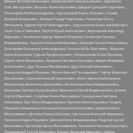
Аверин Виталий Евгеньевич, Барахоев Магомед Бекханович, Шарипков
Олег Викторович, Мошель Ирина Ароновна, Шведов Григорий Сергеевич,
Пономарев Лев Александрович, Каргалицкий Борис Юльевич, Созаев
Валерий Валерьевич, Исламов Тимур Рифгатович, Романова Ольга
Евгеньевна, Щаров Сергей Алексадрович, Цирульников Борис Альбертович,
Гасан Ольга Павловна, Паутов Юрий Анатольевич, Верховский Александр
Маркович, Пислакова-Паркер Марина Петровна, Кочеткова Татьяна
Владимировна, Чуркина Наталья Валерьевна, Акимова Татьяна Николаевна,
Золотарева Екатерина Александровна, Рачинский Ян Збигневич, Жемкова
Елена Борисовна, Гудков Лев Дмитриевич, Илларионова Юлия Юрьевна,
Саранг Анна Васильевна, Захарова Светлана Сергеевна, Аверин Владимир
Анатольевич, Щур Татьяна Михайловна, Щур Николай Алексеевич,
Блинушов Андрей Юрьевич, Мосин Алексей Геннадьевич, Гефтер Валентин
Михайлович, Симонов Алексей Кириллович, Флиге Ирина Анатольевна,
Мельникова Валентина Дмитриевна, Вититинова Елена Владимировна,
Баженова Светлана Куприяновна, Максимов Сергей Владимирович, Беляев
Сергей Иванович, Голубева Елена Николаевна, Ганнушкина Светлана
Алексеевна, Закс Елена Владимировна, Буртина Елена Юрьевна, Гендель
Людмила Залмановна, Кокорина Екатерина Алексеевна, Шуманов Илья
Вячеславович, Арапова Галина Юрьевна, Свечников Анатолий Мариевич,
Прохоров Вадим Юрьевич, Шахова Елена Владимировна, Подузов Сергей
Васильевич, Протасова Ирина Вячеславовна, Литинский Леонид Борисович,
Лукашевский Сергей Маркович, Бахмин Вячеслав Иванович, Шабад