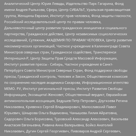
Аналитический Центр Юрия Левады, Издательство Парк Гагарина, Фонд
имени Андрея Рылькова, Сфера, Центр СИБАЛЬТ, Уральская правозащитная
группа, Женщины Евразии, Институт прав человека, Фонд защиты гласности,
Российский исследовательский центр по правам человека,
Дальневосточный центр развития гражданских инициатив и социального
партнерства, Гражданское действие, Центр независимых социологических
исследований, Сутяжник, АКАДЕМИЯ ПО ПРАВАМ ЧЕЛОВЕКА, Центр развития
некоммерческих организаций, Частное учреждение в Калининграде Совета
Министров северных стран, Гражданское содействие, Трансперенси
Интернешнл-Р, Центр Защиты Прав Средств Массовой Информации,
Институт развития прессы - Сибирь, Частное учреждение в Санкт-
Петербурге Совета Министров Северных Стран, Фонд поддержки свободы
прессы, Гражданский контроль, Человек и Закон, Общественная комиссия
по сохранению наследия академика Сахарова, Информационное агентство
МЕМО. РУ, Институт региональной прессы, Институт Развития Свободы
Информации, Экозащита!-Женсовет, Общественный вердикт, Евразийская
антимонопольная ассоциация, Бедушев Петр Петрович, Дзугкоева Регина
Николаевна, Кривенко Сергей Владимирович, Милославский Павел
Юрьевич, Шнырова Ольга Вадимовна, Чанышева Лилия Айратовна,
Сидорович Ольга Борисовна, Туровский Александр Алексеевич, Васильева
Анастасия Евгеньевна, Ривина Анна Валерьевна, Бойко Анатолий
Николаевич, Дугин Сергей Георгиевич, Пивоваров Андрей Сергеевич,