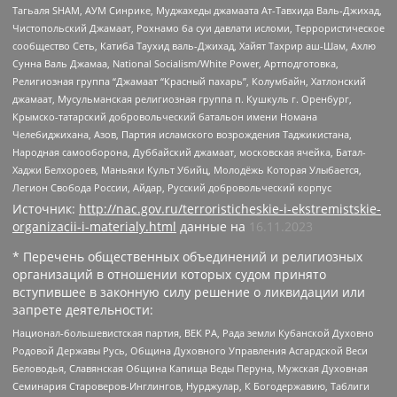
Тагьаля SHAM, АУМ Синрике, Муджахеды джамаата Ат-Тавхида Валь-Джихад,
Чистопольский Джамаат, Рохнамо ба суи давлати исломи, Террористическое
сообщество Сеть, Катиба Таухид валь-Джихад, Хайят Тахрир аш-Шам, Ахлю
Сунна Валь Джамаа, National Socialism/White Power, Артподготовка,
Религиозная группа “Джамаат “Красный пахарь”, Колумбайн, Хатлонский
джамаат, Мусульманская религиозная группа п. Кушкуль г. Оренбург,
Крымско-татарский добровольческий батальон имени Номана
Челебиджихана, Азов, Партия исламского возрождения Таджикистана,
Народная самооборона, Дуббайский джамаат, московская ячейка, Батал-
Хаджи Белхороев, Маньяки Культ Убийц, Молодёжь Которая Улыбается,
Легион Свобода России, Айдар, Русский добровольческий корпус
Источник:
http://nac.gov.ru/terroristicheskie-i-ekstremistskie-
organizacii-i-materialy.html
данные на
16.11.2023
* Перечень общественных объединений и религиозных
организаций в отношении которых судом принято
вступившее в законную силу решение о ликвидации или
запрете деятельности:
Национал-большевистская партия, ВЕК РА, Рада земли Кубанской Духовно
Родовой Державы Русь, Община Духовного Управления Асгардской Веси
Беловодья, Славянская Община Капища Веды Перуна, Мужская Духовная
Семинария Староверов-Инглингов, Нурджулар, К Богодержавию, Таблиги