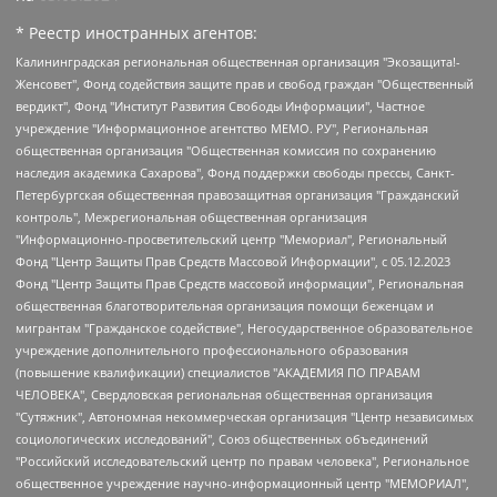
* Реестр иностранных агентов:
Калининградская региональная общественная организация "Экозащита!-Женсовет", Фонд содействия защите прав и свобод граждан "Общественный вердикт", Фонд "Институт Развития Свободы Информации", Частное учреждение "Информационное агентство МЕМО. РУ", Региональная общественная организация "Общественная комиссия по сохранению наследия академика Сахарова", Фонд поддержки свободы прессы, Санкт-Петербургская общественная правозащитная организация "Гражданский контроль", Межрегиональная общественная организация "Информационно-просветительский центр "Мемориал", Региональный Фонд "Центр Защиты Прав Средств Массовой Информации", с 05.12.2023 Фонд "Центр Защиты Прав Средств массовой информации", Региональная общественная благотворительная организация помощи беженцам и мигрантам "Гражданское содействие", Негосударственное образовательное учреждение дополнительного профессионального образования (повышение квалификации) специалистов "АКАДЕМИЯ ПО ПРАВАМ ЧЕЛОВЕКА", Свердловская региональная общественная организация "Сутяжник", Автономная некоммерческая организация "Центр независимых социологических исследований", Союз общественных объединений "Российский исследовательский центр по правам человека", Региональное общественное учреждение научно-информационный центр "МЕМОРИАЛ", Некоммерческая организация "Фонд защиты гласности", Автономная некоммерческая организация "Институт прав человека", Городская общественная организация "Екатеринбургское общество "МЕМОРИАЛ", Городская общественная организация "Рязанское историко-просветительское и правозащитное общество "Мемориал" (Рязанский Мемориал), Челябинский региональный орган общественной самодеятельности – женское общественное объединение "Женщины Евразии", Челябинский региональный орган общественной самодеятельности "Уральская правозащитная группа", Фонд содействия защите здоровья и социальной справедливости имени Андрея Рылькова, Автономная Некоммерческая Организация "Аналитический Центр Юрия Левады", Автономная некоммерческая организация социальной поддержки населения "Проект Апрель", Региональная общественная организация помощи женщинам и детям, находящимся в кризисной ситуации "Информационно-методический центр "Анна", Фонд содействия развитию массовых коммуникаций и правовому просвещению "Так-так-Так", Фонд содействия устойчивому развитию "Серебряная тайга", Свердловский региональный общественный фонд социальных проектов "Новое время", "Idel.Реалии", Кавказ.Реалии, Крым.Реалии, Телеканал Настоящее Время, Татаро-башкирская служба Радио Свобода (Azatliq Radiosi), Радио Свободная Европа/Радио Свобода (PCE/PC), "Сибирь.Реалии", "Фактограф", Благотворительный фонд помощи осужденным и их семьям, Автономная некоммерческая организация "Институт глобализации и социальных движений", Фонд "В защиту прав заключенных", Частное учреждение "Центр поддержки и содействия развитию средств массовой информации", Пензенский региональный общественный благотворительный фонд "Гражданский союз", "Север.Реалии", Некоммерческая организация Фонд "Правовая инициатива", Общество с ограниченной ответственностью "Радио Свободная Европа/Радио Свобода", Чешское информационное агентство "MEDIUM-ORIENT", Красноярская региональная общественная организация "Мы против СПИДа", Камалягин Денис Николаевич, Маркелов Сергей Евгеньевич, Пономарев Лев Александрович, Савицкая Людмила Алексеевна, Автономная некоммерческая организация "Центр по работе с проблемой насилия "НАСИЛИЮ.НЕТ", Межрегиональный профессиональный союз работников здравоохранения "Альянс врачей", Юридическое лицо, зарегистрированное в Латвийской Республике, SIA "Medusa Project" (регистрационный номер 40103797863, дата регистрации 10.06.2014), Некоммерческая организация "Фонд по борьбе с коррупцией", Автономная некоммерческая организация "Институт права и публичной политики", Баданин Роман Сергеевич, Гликин Максим Александрович, Железнова Мария Михайловна, Лукьянова Юлия Сергеевна, Маетная Елизавета Витальевна, Маняхин Петр Борисович, Чуракова Ольга Владимировна, Ярош Юлия Петровна, Юридическое лицо "The Insider SIA", зарегистрированное в Риге, Латвийская Республика (дата регистрации 26.06.2015), являющееся администратором доменного имени интернет-издания "The Insider SIA", https://theins.ru, Постернак Алексей Евгеньевич, Рубин Михаил Аркадьевич, Анин Роман Александрович, Юридическое лицо Istories fonds, зарегистрированное в Латвийской Республике (регистрационный номер 50008295751, дата регистрации 24.02.2020), Великовский Дмитрий Александрович, Долинина Ирина Николаевна, Мароховская Алеся Алексеевна, Шлейнов Роман Юрьевич, Шмагун Олеся Валентиновна, Общество с ограниченной ответственностью "Альтаир 2021", Общество с ограниченной ответственностью "Вега 2021", Общество с ограниченной ответственностью "Главный редактор 2021", Общество с ограниченной ответственностью "Ромашки монолит", Важенков Артем Валерьевич, Ивановская областная общественная организация "Центр гендерных исследований", Гурман Юрий Альбертович, Медиапроект "ОВД-Инфо", Егоров Владимир Владимирович, Жилинский Владимир Александрович, Общество с ограниченной ответственностью "ЗП", Иванова София Юрьевна, Карезина Инна Павловна, Кильтау Екатерина Викторовна, Петров Алексей Викторович, Пискунов Сергей Евгеньевич, Смирнов Сергей Сергеевич, Тихонов Михаил Сергеевич, Общество с ограниченной ответственностью "ЖУРНАЛИСТ-ИНОСТРАННЫЙ АГЕНТ", Арапова Галина Юрьевна, Вольтская Татьяна Анатольевна, Американская компания "Mason G.E.S. Anonymous Foundation" (США), являющаяся владельцем интернет-издания https://mnews.world/, Компания "Stichting Bellingcat", зарегистрированная в Нидерландах (дата регистрации 11.07.2018), Захаров Андрей Вячеславович, Клепиковская Екатерина Дмитриевна, Общество с ограниченной ответственностью "МЕМО", Перл Роман Александрович, Симонов Евгений Алексеевич, Соловьева Елена Анатольевна, Сотников Даниил Владимирович, Сурначева Елизавета Дмитриевна, Автономная некоммерческая организация по защите прав человека и информированию населения "Якутия – Наше Мнение", Общество с ограниченной ответственностью "Москоу диджитал медиа", с 26.01.2023 Общество с ограниченной ответственностью "Чайка Белые сады", Ветошкина Валерия Валерьевна, Заговора Максим Александрович, Межрегиональное общественное движение "Российская ЛГБТ - сеть", Оленичев Максим Владимирович, Павлов Иван Юрьевич, Скворцова Елена Сергеевна, Общество с ограниченной ответственностью "Как бы инагент", Кочетков Игорь Викторович, Общество с ограниченной ответственностью "Честные выборы", Еланчик Олег Александрович, Общество с ограниченной ответственностью "Нобелевский призыв", Гималова Регина Эмилевна, Григорьев Андрей Валерьевич, Григорьева Алина Александровна, Ассоциация по содействию защите прав призывников, альтернативнослужащих и военнослужащих "Правозащитная группа "Гражданин.Армия.Право", Хисамова Регина Фаритовна, Автономная некоммерческая организация по реализации социально-правовых программ "Лилит", Дальневосточное общественное движение "Маяк", Санкт-Петербургская ЛГБТ-инициативная группа "Выход", Инициативная группа ЛГБТ+ "Реверс", Алексеев Андрей Викторович, Бекбулатова Таисия Львовна, Беляев Иван Михайлович, Владыкина Елена Сергеевна, Гельман Марат Александрович, Никульшина Вероника Юрьевна, Толоконникова Надежда Андреевна, Шендерович Виктор Анатольевич, Общество с ограниченной ответственностью "Данное сообщение", Общество с ограниченной ответственностью Издательский дом "Новая глава", Айнбиндер Александра Александровна, Московский комьюнити-центр для ЛГБТ+инициатив, Благотворительный фонд развития филантропии, Deutsche Welle (Германия, Kurt-Schumacher-Strasse 3, 53113 Bonn), Борзунова Мария Михайловна, Воробьев Виктор Викторович, Голубева Анна Львовна, Константинова Алла Михайловна, Малкова Ирина Владимировна, Мурадов Мурад Абдулгалимович, Осетинская Елизавета Николаевна, Понасенков Евгений Николаевич, Ганапольский Матвей Юрьевич, Киселев Евгений Алексеевич, Борухович Ирина Григорьевна, Дремин Иван Тимофеевич, Дубровский Дмитрий Викторович, Красноярская региональная общественная организация поддержки и развития альтернативных образовательных технологий и межкультурных коммуникаций "ИНТЕРРА", Маяковская Екатерина Алексеевна, Фейгин Марк Захарович, Филимонов Андрей Викторович, Дзугкоева Регина Николаевна, Доброхотов Роман Александрович, Дудь Юрий Александрович, Елкин Сергей Владимирович, Кругликов Кирилл Игоревич, Сабунаева Мария Леонидовна, Семенов Алексей Владимирович, Шаинян Карен Багратович, Шульман Екатерина Михайловна, Асафьев Артур Валерьевич, Вахштайн Виктор Семенович, Венедиктов Алексей Алексеевич, Лушникова Екатерина Евгеньевна, Волков Леонид Михайлович, Невзоров Александр Глебович, Пархоменко Сергей Борисович, Сироткин Ярослав Николаевич, Кара-Мурза Владимир Владимирович, Баранова Наталья Владимировна, Гозман Леонид Яковлевич, Кагарлицкий Борис Юльевич, Климарев Михаил Валерьевич, Милов Владимир Станиславович, Автономная некоммерческая организация Краснодарский центр современного искусства "Типография", Моргенштерн Алишер Тагирович, Соболь Любовь Эдуардовна, Общество с ограниченной ответственностью "ЛИЗА НОРМ", Каспаров Гарри Кимович, Ходорковский Михаил Борисович, Общество с ограниченной ответственностью "Апрельские тезисы", Данилович Ирина Брониславовна, Кашин Олег Владимирович, Петров Николай Владимирович, Пивоваров Алексей Владимирович, Соколов Михаил Владимирович, Цветкова Юлия Владимировна, Чичваркин Евгений Александрович, Комитет против пыток/Команда против пыток, Общество с ограниченной ответственностью "Первый научный", Общество с ограниченной ответственностью "Вертолет и ко", Белоцерковская Вероника Борисовна, Кац Максим Евгеньевич, Лазарева Татьяна Юрьевна, Шаведдинов Руслан Табризович, Яшин Илья Валерьевич, Общество с ограниченной ответственностью "Иноагент ААВ", Алешковский Дмитрий Петрович, Альбац Евгения Марковна, Быков Дмитрий Львович, Галямина Юлия Евгеньевна, Лойко Сергей Леонидович, Мартынов Кирилл Константинович, Медведев Сергей Александрович, Крашенинников Федор Геннадиевич, Гордеева Катерина Вл