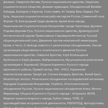
Джамаат, Свидетели Иеговы, Русское национальное единство, Национал-
социалистическое общество, Джамаат мувахидов, Объединенный Вилайат
Кабарды, Балкарии и Карачая, Союз славян, Ат-Такфир Валь-Хиджра, Пит
Буль, Национал-социалистическая рабочая партия России, Славянский союз,
Формат-18, Благородный Орден Дьявола, Армия воли народа,
Национальная Социалистическая Инициатива города Череповца, Духовно-
Родовая Держава Русь, Русское национальное единство, Древнерусской
Инглистической церкви Православных Староверов-Инглингов, Русский
общенациональный союз, Движение против нелегальной иммиграции,
Кровь и Честь, О свободе совести и о религиозных объединениях, Омская
организация общественного политического движения Русское
национальное единство, Северное Братство, Клуб Болельщиков
Футбольного Клуба Динамо, Файзрахманисты, Мусульманская религиозная
организация п. Боровский, Община Коренного Русского народа
Щелковского района, Правый сектор, УНА - УНСО, Украинская
повстанческая армия, Тризуб им. Степана Бандеры, Братство, Белый Крест,
Misanthropic division, Религиозное объединение последователей инглиизма,
Народная Социальная Инициатива, TulaSkins, Этнополитическое
объединение Русские, Русское национальное объединение Атака, Мечеть
Мирмамеда, Община Коренного Русского народа г. Астрахани, ВОЛЯ,
Меджлис крымскотатарского народа, Рубеж Севера, ТОЙС, О
противодействии экстремистской деятельности, РЕВТАТПОД, Артподготовка,
Штольц, В честь иконы Божией Матери Державная, Сектор 16,