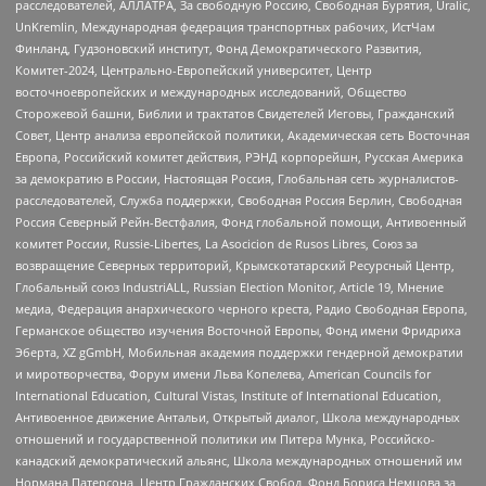
расследователей, АЛЛАТРА, За свободную Россию, Свободная Бурятия, Uralic,
UnKremlin, Международная федерация транспортных рабочих, ИстЧам
Финланд, Гудзоновский институт, Фонд Демократического Развития,
Комитет-2024, Центрально-Европейский университет, Центр
восточноевропейских и международных исследований, Общество
Сторожевой башни, Библии и трактатов Свидетелей Иеговы, Гражданский
Совет, Центр анализа европейской политики, Академическая сеть Восточная
Европа, Российский комитет действия, РЭНД корпорейшн, Русская Америка
за демократию в России, Настоящая Россия, Глобальная сеть журналистов-
расследователей, Служба поддержки, Свободная Россия Берлин, Свободная
Россия Северный Рейн-Вестфалия, Фонд глобальной помощи, Антивоенный
комитет России, Russie-Libertes, La Asocicion de Rusos Libres, Союз за
возвращение Северных территорий, Крымскотатарский Ресурсный Центр,
Глобальный союз IndustriALL, Russian Election Monitor, Article 19, Мнение
медиа, Федерация анархического черного креста, Радио Свободная Европа,
Германское общество изучения Восточной Европы, Фонд имени Фридриха
Эберта, XZ gGmbH, Мобильная академия поддержки гендерной демократии
и миротворчества, Форум имени Льва Копелева, American Councils for
International Education, Cultural Vistas, Institute of International Education,
Антивоенное движение Антальи, Открытый диалог, Школа международных
отношений и государственной политики им Питера Мунка, Российско-
канадский демократический альянс, Школа международных отношений им
Нормана Патерсона, Центр Гражданских Свобод, Фонд Бориса Немцова за