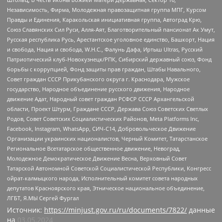
Независимость, Фирма, Молодежная правозащитная группа МПГ, Курсом
Правды и Единения, Каракольская инициативная группа, Автоград Крю,
Союз Славянских Сил Руси, Алля-Аят, Благотворительный пансионат Ак Умут,
Русская республика Русь, Арестантское уголовное единство, Башкорт, Нация
и свобода, Нация и свобода, W.H.С., Фалунь Дафа, Иртыш Ultras, Русский
Патриотический клуб-Новокузнецк/РПК, Сибирский державный союз, Фонд
борьбы с коррупцией, Фонд защиты прав граждан, Штабы Навального,
Совет граждан СССР Прикубанского округа г. Краснодара, Мужское
государство, Народное объединение русского движения, Народное
движение Адат, Народный совет граждан РСФСР СССР Архангельской
области, Проект Штурм, Граждане СССР, Держава Союз Советских Светлых
Родов, Совет Советских Социалистических Районов, Meta Platforms Inc,
Facebook, Instagram, WhatsApp, СИЧ-С14, Добровольческое Движение
Организации украинских националистов, Черный Комитет, Татарстанское
Региональное Всетатарское общественное движение, Невоград,
Молодежное Демократическое Движение Весна, Верховный Совет
Татарской Автономной Советской Социалистической Республики, Конгресс
ойрат-калмыцкого народа, Исполнительный комитет совета народных
депутатов Красноярского края, Этническое национальное объединение,
ЛГБТ, Я.МЫ Сергей Фургал
Источник:
https://minjust.gov.ru/ru/documents/7822/
данные
на
03.05.2024