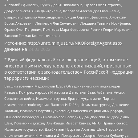
Анатолий Ефимович, Сухих Дарья Николаевна, Орлов Олег Петрович,
Добровольская Анна Дмитриевна, Королева Александра Евгеньевна,
Смирнов Владимир Александрович, Вицин Сергей Ефимович, Золотухин
Борис Андреевич, Левинсон Лев Семенович, Локшина Татьяна Иосифовна,
Орлов Олег Петрович, Полякова Мара Федоровна, Резник Генри Маркович,
Захаров Герман Константинович
Источник:
http://unro.minjust.ru/NKOForeignAgent.aspx
данные на
24.03.2022
* Единый федеральный список организаций, в том числе
иностранных и международных организаций, признанных
в соответствии с законодательством Российской Федерации
террористическими:
Высший военный Маджлисуль Шура Объединенных сил моджахедов
Кавказа, Конгресс народов Ичкерии и Дагестана, База, Асбат аль-Ансар,
Священная война, Исламская группа, Братья-мусульмане, Партия
исламского освобождения, Лашкар-И-Тайба, Исламская группа, Движение
Талибан, Исламская партия Туркестана, Общество социальных реформ,
Общество возрождения исламского наследия, Дом двух святых, Джунд аш-
Шам, Исламский джихад, Аль-Каида, Имарат Кавказ, АБТО, Правый сектор,
Исламское государство, Джабха аль-Нусра ли-Ахль аш-Шам, Народное
ополчение имени К. Минина и Д. Пожарского, Аджр от Аллаха Субхану уа