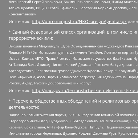
Лукашевский Сергей Маркович, Бахмин Вячеслав Иванович, Шабад Анатоли
Александрович, Вицин Сергей Ефимович, Золотухин Борис Андреевич, Леви
Константинович
Источник:
http://unro.minjust.ru/NKOForeignAgent.aspx
данн
* Единый федеральный список организаций, в том числе и
террористическими:
Высший военный Маджлисуль Шура Объединенных сил моджахедов Кавказа, Ко
Лашкар-И-Тайба, Исламская группа, Движение Талибан, Исламская партия Т
Имарат Кавказ, АБТО, Правый сектор, Исламское государство, Джабха аль-
Ат-Тавхида Валь-Джихад, Чистопольский Джамаат, Рохнамо ба суи давлати и
Артподготовка, Религиозная группа “Джамаат “Красный пахарь”, Колумбайн
Челебиджихана, Азов, Партия исламского возрождения Таджикистана, Народ
России, Айдар, Русский добровольческий корпус
Источник:
http://nac.gov.ru/terroristicheskie-i-ekstremistskie-
* Перечень общественных объединений и религиозных орг
деятельности:
Национал-большевистская партия, ВЕК РА, Рада земли Кубанской Духовно
Староверов-Инглингов, Нурджулар, К Богодержавию, Таблиги Джамаат, Сви
Карачая, Союз славян, Ат-Такфир Валь-Хиджра, Пит Буль, Национал-социал
Инициатива города Череповца, Духовно-Родовая Держава Русь, Русское н