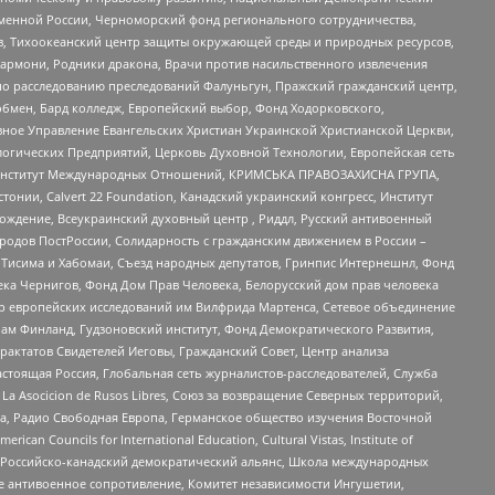
менной России, Черноморский фонд регионального сотрудничества,
, Тихоокеанский центр защиты окружающей среды и природных ресурсов,
 Хармони, Родники дракона, Врачи против насильственного извлечения
по расследованию преследований Фалуньгун, Пражский гражданский центр,
бмен, Бард колледж, Европейский выбор, Фонд Ходорковского,
ное Управление Евангельских Христиан Украинской Христианской Церкви,
огических Предприятий, Церковь Духовной Технологии, Европейская сеть
ий Институт Международных Отношений, КРИМСЬКА ПРАВОЗАХИСНА ГРУПА,
стонии, Calvert 22 Foundation, Канадский украинский конгресс, Институт
ждение, Всеукраинский духовный центр , Риддл, Русский антивоенный
ародов ПостРоссии, Солидарность с гражданским движением в России –
в Тисима и Хабомаи, Съезд народных депутатов, Гринпис Интернешнл, Фонд
ека Чернигов, Фонд Дом Прав Человека, Белорусский дом прав человека
нтр европейских исследований им Вилфрида Мартенса, Сетевое объединение
Чам Финланд, Гудзоновский институт, Фонд Демократического Развития,
актатов Свидетелей Иеговы, Гражданский Совет, Центр анализа
астоящая Россия, Глобальная сеть журналистов-расследователей, Служба
a Asocicion de Rusos Libres, Союз за возвращение Северных территорий,
еста, Радио Свободная Европа, Германское общество изучения Восточной
ouncils for International Education, Cultural Vistas, Institute of
, Российско-канадский демократический альянс, Школа международных
е антивоенное сопротивление, Комитет независимости Ингушетии,