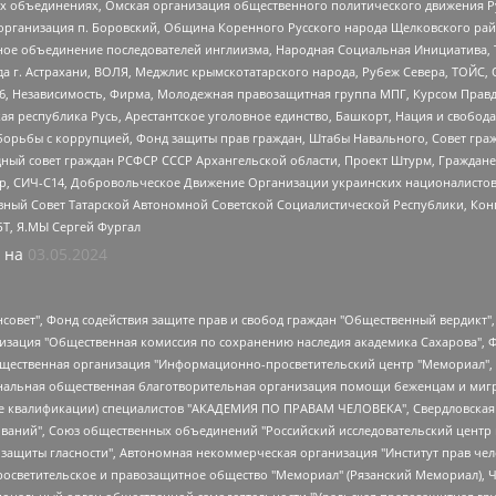
ных объединениях, Омская организация общественного политического движения Р
рганизация п. Боровский, Община Коренного Русского народа Щелковского район
гиозное объединение последователей инглиизма, Народная Социальная Инициатива,
 г. Астрахани, ВОЛЯ, Меджлис крымскотатарского народа, Рубеж Севера, ТОЙС, 
6, Независимость, Фирма, Молодежная правозащитная группа МПГ, Курсом Правд
ая республика Русь, Арестантское уголовное единство, Башкорт, Нация и свобода,
орьбы с коррупцией, Фонд защиты прав граждан, Штабы Навального, Совет гражд
ный совет граждан РСФСР СССР Архангельской области, Проект Штурм, Граждане 
tsApp, СИЧ-С14, Добровольческое Движение Организации украинских националисто
ный Совет Татарской Автономной Советской Социалистической Республики, Кон
БТ, Я.МЫ Сергей Фургал
 на
03.05.2024
мная некоммерческая организация "Центр по работе с проблемой насилия "НАСИЛИЮ.НЕТ", Межрегиональный профессиональный союз работников здравоохранения "Альянс врачей", Юридическое лицо, зарегистрированное в Латвийской Республике, SIA "Medusa Project" (регистрационный номер 40103797863, дата регистрации 10.06.2014), Некоммерческая организация "Фонд по борьбе с коррупцией", Автономная некоммерческая организация "Институт права и публичной политики", Баданин Роман Сергеевич, Гликин Максим Александрович, Железнова Мария Михайловна, Лукьянова Юлия Сергеевна, Маетная Елизавета Витальевна, Маняхин Петр Борисович, Чуракова Ольга Владимировна, Ярош Юлия Петровна, Юридическое лицо "The Insider SIA", зарегистрированное в Риге, Латвийская Республика (дата регистрации 26.06.2015), являющееся администратором доменного имени интернет-издания "The Insider SIA", https://theins.ru, Постернак Алексей Евгеньевич, Рубин Михаил Аркадьевич, Анин Роман Александрович, Юридическое лицо Istories fonds, зарегистрированное в Латвийской Республике (регистрационный номер 50008295751, дата регистрации 24.02.2020), Великовский Дмитрий Александрович, Долинина Ирина Николаевна, Мароховская Алеся Алексеевна, Шлейнов Роман Юрьевич, Шмагун Олеся Валентиновна, Общество с ограниченной ответственностью "Альтаир 2021", Общество с ограниченной ответственностью "Вега 2021", Общество с ограниченной ответственностью "Главный редактор 2021", Общество с ограниченной ответственностью "Ромашки монолит", Важенков Артем Валерьевич, Ивановская областная общественная организация "Центр гендерных исследований", Гурман Юрий Альбертович, Медиапроект "ОВД-Инфо", Егоров Владимир Владимирович, Жилинский Владимир Александрович, Общество с ограниченной ответственностью "ЗП", Иванова София Юрьевна, Карезина Инна Павловна, Кильтау Екатерина Викторовна, Петров Алексей Викторович, Пискунов Сергей Евгеньевич, Смирнов Сергей Сергеевич, Тихонов Михаил Сергеевич, Общество с ограниченной ответственностью "ЖУРНАЛИСТ-ИНОСТРАННЫЙ АГЕНТ", Арапова Галина Юрьевна, Вольтская Татьяна Анатольевна, Американская компания "Mason G.E.S. Anonymous Foundation" (США), являющаяся владельцем интернет-издания https://mnews.world/, Компания "Stichting Bellingcat", зарегистрированная в Нидерландах (дата регистрации 11.07.2018), Захаров Андрей Вячеславович, Клепиковская Екатерина Дмитриевна, Общество с ограниченной ответственностью "МЕМО", Перл Роман Александрович, Симонов Евгений Алексеевич, Соловьева Елена Анатольевна, Сотников Даниил Владимирович, Сурначева Елизавета Дмитриевна, Автономная некоммерческая организация по защите прав человека и информированию населения "Якутия – Наше Мнение", Общество с ограниченной ответственностью "Москоу диджитал медиа", с 26.01.2023 Общество с ограниченной ответственностью "Чайка Белые сады", Ветошкина Валерия Валерьевна, Заговора Максим Александрович, Межрегиональное общественное движение "Российская ЛГБТ - сеть", Оленичев Максим Владимирович, Павлов Иван Юрьевич, Скворцова Елена Сергеевна, Общество с ограниченной ответственностью "Как бы инагент", Кочетков Игорь Викторович, Общество с ограниченной ответственностью "Честные выборы", Еланчик Олег Александрович, Общество с ограниченной ответственностью "Нобелевский призыв", Гималова Регина Эмилевна, Григорьев Андрей Валерьевич, Григорьева Алина Александровна, Ассоциация по содействию защите прав призывников, альтернативнослужащих и военнослужащих "Правозащитная группа "Гражданин.Армия.Право", Хисамова Регина Фаритовна, Автономная некоммерческая организация по реализации социально-правовых программ "Лилит", Дальн