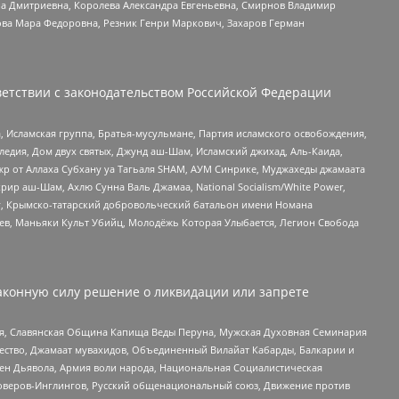
а Дмитриевна, Королева Александра Евгеньевна, Смирнов Владимир
ова Мара Федоровна, Резник Генри Маркович, Захаров Герман
етствии с законодательством Российской Федерации
 Исламская группа, Братья-мусульмане, Партия исламского освобождения,
едия, Дом двух святых, Джунд аш-Шам, Исламский джихад, Аль-Каида,
жр от Аллаха Субхану уа Тагьаля SHAM, АУМ Синрике, Муджахеды джамаата
рир аш-Шам, Ахлю Сунна Валь Джамаа, National Socialism/White Power,
рг, Крымско-татарский добровольческий батальон имени Номана
оев, Маньяки Культ Убийц, Молодёжь Которая Улыбается, Легион Свобода
аконную силу решение о ликвидации или запрете
ья, Славянская Община Капища Веды Перуна, Мужская Духовная Семинария
щество, Джамаат мувахидов, Объединенный Вилайат Кабарды, Балкарии и
ден Дьявола, Армия воли народа, Национальная Социалистическая
роверов-Инглингов, Русский общенациональный союз, Движение против