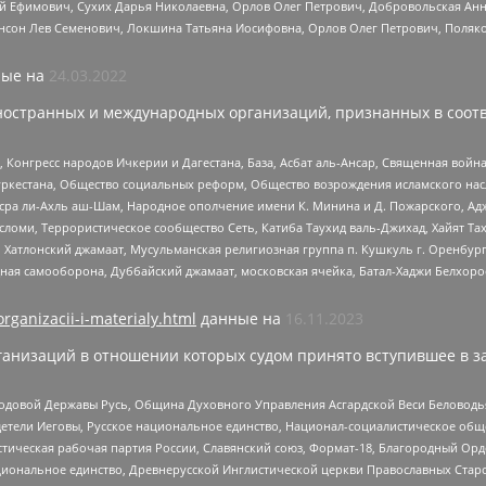
й Ефимович, Сухих Дарья Николаевна, Орлов Олег Петрович, Добровольская Анн
нсон Лев Семенович, Локшина Татьяна Иосифовна, Орлов Олег Петрович, Поляк
ые на
24.03.2022
ностранных и международных организаций, признанных в соотв
нгресс народов Ичкерии и Дагестана, База, Асбат аль-Ансар, Священная война,
уркестана, Общество социальных реформ, Общество возрождения исламского насл
Нусра ли-Ахль аш-Шам, Народное ополчение имени К. Минина и Д. Пожарского, Ад
сломи, Террористическое сообщество Сеть, Катиба Таухид валь-Джихад, Хайят Тах
, Хатлонский джамаат, Мусульманская религиозная группа п. Кушкуль г. Оренбу
ная самооборона, Дуббайский джамаат, московская ячейка, Батал-Хаджи Белхор
organizacii-i-materialy.html
данные на
16.11.2023
анизаций в отношении которых судом принято вступившее в з
 Родовой Державы Русь, Община Духовного Управления Асгардской Веси Беловод
детели Иеговы, Русское национальное единство, Национал-социалистическое об
истическая рабочая партия России, Славянский союз, Формат-18, Благородный Ор
ациональное единство, Древнерусской Инглистической церкви Православных Ста