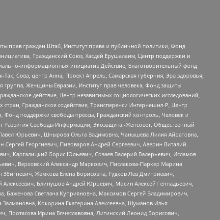
ты прав граждан Штаб, Институт права и публичной политики, Фонд
инициатива, Гражданский Союз, Хасдей Ерушалаим, Центр поддержки и
социально-информационных инициатив Действие, Благотворительный фонд
Так, Сова, центр Анна, Проект Апрель, Самарская губерния, Эра здоровья,
я группа, Женщины Евразии, Институт прав человека, Фонд защиты
Гражданское действие, Центр независимых социологических исследований,
стран, Гражданское содействие, Трансперенси Интернешнл-Р, Центр
н, Фонд поддержки свободы прессы, Гражданский контроль, Человек и
тут Развития Свободы Информации, Экозащита!-Женсовет, Общественный
й Павел Юрьевич, Шнырова Ольга Вадимовна, Чанышева Лилия Айратовна,
ин Сергей Георгиевич, Пивоваров Андрей Сергеевич, Аверин Виталий
вич, Каргалицкий Борис Юльевич, Созаев Валерий Валерьевич, Исламов
льевич, Верховский Александр Маркович, Пислакова-Паркер Марина
н Збигневич, Жемкова Елена Борисовна, Гудков Лев Дмитриевич,
й Алексеевич, Блинушов Андрей Юрьевич, Мосин Алексей Геннадьевич,
а, Баженова Светлана Куприяновна, Максимов Сергей Владимирович,
а Залмановна, Кокорина Екатерина Алексеевна, Шуманов Илья
ч, Протасова Ирина Вячеславовна, Литинский Леонид Борисович,