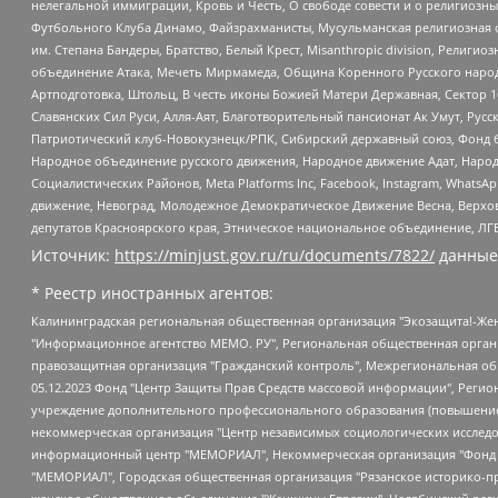
нелегальной иммиграции, Кровь и Честь, О свободе совести и о религиоз
Футбольного Клуба Динамо, Файзрахманисты, Мусульманская религиозная о
им. Степана Бандеры, Братство, Белый Крест, Misanthropic division, Рели
объединение Атака, Мечеть Мирмамеда, Община Коренного Русского народа
Артподготовка, Штольц, В честь иконы Божией Матери Державная, Сектор 1
Славянских Сил Руси, Алля-Аят, Благотворительный пансионат Ак Умут, Русск
Патриотический клуб-Новокузнецк/РПК, Сибирский державный союз, Фонд б
Народное объединение русского движения, Народное движение Адат, Народ
Социалистических Районов, Meta Platforms Inc, Facebook, Instagram, Wha
движение, Невоград, Молодежное Демократическое Движение Весна, Верхов
депутатов Красноярского края, Этническое национальное объединение, ЛГ
Источник:
https://minjust.gov.ru/ru/documents/7822/
данные
* Реестр иностранных агентов:
Калининградская региональная общественная организация "Экозащита!-Женсовет", Фонд содействия защите прав и свобод граждан "Общественный вердикт", Фонд "Институт Развития Свободы Информации", Частное учреждение "Информационное агентство МЕМО. РУ", Региональная общественная организация "Общественная комиссия по сохранению наследия академика Сахарова", Фонд поддержки свободы прессы, Санкт-Петербургская общественная правозащитная организация "Гражданский контроль", Межрегиональная общественная организация "Информационно-просветительский центр "Мемориал", Региональный Фонд "Центр Защиты Прав Средств Массовой Информации", с 05.12.2023 Фонд "Центр Защиты Прав Средств массовой информации", Региональная общественная благотворительная организация помощи беженцам и мигрантам "Гражданское содействие", Негосударственное образовательное учреждение дополнительного профессионального образования (повышение квалификации) специалистов "АКАДЕМИЯ ПО ПРАВАМ ЧЕЛОВЕКА", Свердловская региональная общественная организация "Сутяжник", Автономная некоммерческая организация "Центр независимых социологических исследований", Союз общественных объединений "Российский исследовательский центр по правам человека", Региональное общественное учреждение научно-информационный центр "МЕМОРИАЛ", Некоммерческая организация "Фонд защиты гласности", Автономная некоммерческая организация "Институт прав человека", Городская общественная организация "Екатеринбургское общество "МЕМОРИАЛ", Городская общественная организация "Рязанское историко-просветительское и правозащитное общество "Мемориал" (Рязанский Мемориал), Челябинский региональный орган общественной самодеятельности – женское общественное объединение "Женщины Евразии", Челябинский региональный орган общественной самодеятельности "Уральская правозащитная группа", Фонд содействия защите здоровья и социальной справедливости имени Андрея Рылькова, Автономная Некоммерческая Организация "Аналитический Центр Юрия Левады", Автономная некоммерческая организация социальной поддержки населения "Проект Апрель", Региональная общественная организация помощи женщинам и детям, находящимся в кризисной ситуации "Информационно-методический центр "Анна", Фонд содействия развитию массовых коммуникаций и правовому просвещению "Так-так-Так", Фонд содействия устойчивому развитию "Серебряная тайга", Свердловский региональный общественный фонд социальных проектов "Новое время", "Idel.Реалии", Кавказ.Реалии, Крым.Реалии, Телеканал Настоящее Время, Татаро-башкирская служба Радио Свобода (Azatliq Radiosi), Радио Свободная Европа/Радио Свобода (PCE/PC), "Сибирь.Реалии", "Фактограф", Благотворительный фонд помощи осужденным и их семьям, Автономная некоммерческая организация "Институт глобализации и социальных движений", Фонд "В защиту прав заключенных", Частное учреждение "Центр поддержки и содействия развитию средств массовой информации", Пензенский региональный общественный благотворительный фонд "Гражданский союз", "Север.Реалии", Некоммерческая организация Фонд "Правовая инициатива", Общество с ограниченной ответственностью "Радио Свободная Европа/Радио Свобода", Чешское информационное агентство "MEDIUM-ORIENT", Красноярская региональная общественная организация "Мы против СПИДа", Камалягин Денис Николаевич, Маркелов Сергей Евгеньевич, Пономарев Лев Александрович, Савицкая Людмила Алексеевна, Автоно