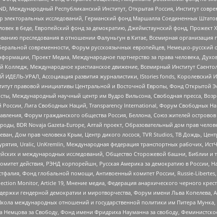
 Международный Республиканский Институт, Открытая Россия, Институт совре
р электоральных исследований, Германский фонд Маршалла Соединенных Штатов
еловек в беде, Европейский фонд за демократию, Джеймстаунский фонд, Прожект
дованию преследования в отношении Фалуньгун в Китае, Всемирная организация 
беральной современности, Форум русскоязычных европейцев, Немецко-русский о
формации, Проект Медиа, Международное партнерство за права человека, Духов
 Колледж, Международное христианское движение, Всемирный Институт Саентол
 ИДЕЛЬ-УРАЛ, Ассоциация развития журналистики, IStories fonds, Королевск
r, Институт правовой инициативы Центральной и Восточной Европы, Фонд Открытой Э
ты, Международный научный центр им Вудро Вильсона, Свободная пресса, Возро
России, Лига Свободных Наций, Transparеncy International, Форум Свободных Н
правления, Форум гражданского общества Россия, Беллона, Союз жителей острово
роды, BDR Novaja Gazeta-Europe, Алтай проект, Образовательный дом прав челов
еван, Дом прав человека Крым, Центр дикого лосося, TVR Studios, ТВ Дождь, Це
урятия, Uralic, UnKremlin, Международная федерация транспортных рабочих, Ист
ейских и международных исследований, Общество Сторожевой башни, Библии и тр
омитет действия, РЭНД корпорейшн, Русская Америка за демократию в России, Н
фалия, Фонд глобальной помощи, Антивоенный комитет России, Russie-Libertes, L
lection Monitor, Article 19, Мнение медиа, Федерация анархического черного кр
и гендерной демократии и миротворчества, Форум имени Льва Копелева, American C
г, Школа международных отношений и государственной политики им Питера Мунка
 Немцова за Свободу, Фонд имени Фридриха Науманна за свободу, Феминистско