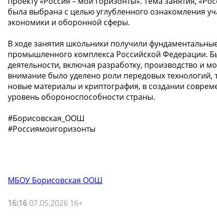
проекту «Россия – мои горизонты». Тема занятия, «Р
была выбрана с целью углубленного ознакомления уч
экономики и оборонной сферы.
В ходе занятия школьники получили фундаментальные
промышленного комплекса Российской Федерации. Б
деятельности, включая разработку, производство и 
внимание было уделено роли передовых технологий, т
новые материалы и криптография, в создании совре
уровень обороноспособности страны.
#Борисовская_ООШ
#Россиямоигоризонты
МБОУ Борисовская ООШ
16:16
07.05.2026 16+