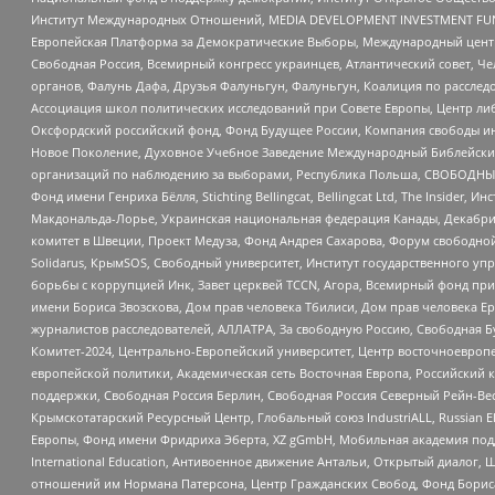
Институт Международных Отношений, MEDIA DEVELOPMENT INVESTMENT FUND,
Европейская Платформа за Демократические Выборы, Международный цент
Свободная Россия, Всемирный конгресс украинцев, Атлантический совет, Ч
органов, Фалунь Дафа, Друзья Фалуньгун, Фалуньгун, Коалиция по рассле
Ассоциация школ политических исследований при Совете Европы, Центр ли
Оксфордский российский фонд, Фонд Будущее России, Компания свободы ин
Новое Поколение, Духовное Учебное Заведение Международный Библейский
организаций по наблюдению за выборами, Республика Польша, СВОБОДНЫЙ
Фонд имени Генриха Бёлля, Stichting Bellingcat, Bellingcat Ltd, The Inside
Макдональда-Лорье, Украинская национальная федерация Канады, Декабрис
комитет в Швеции, Проект Медуза, Фонд Андрея Сахарова, Форум свободной 
Solidarus, КрымSOS, Свободный университет, Институт государственного у
борьбы с коррупцией Инк, Завет церквей TCCN, Агора, Всемирный фонд при
имени Бориса Звозскова, Дом прав человека Тбилиси, Дом прав человека Ер
журналистов расследователей, АЛЛАТРА, За свободную Россию, Свободная Б
Комитет-2024, Центрально-Европейский университет, Центр восточноевроп
европейской политики, Академическая сеть Восточная Европа, Российский к
поддержки, Свободная Россия Берлин, Свободная Россия Северный Рейн-Вест
Крымскотатарский Ресурсный Центр, Глобальный союз IndustriALL, Russian E
Европы, Фонд имени Фридриха Эберта, XZ gGmbH, Мобильная академия поддержк
International Education, Антивоенное движение Антальи, Открытый диало
отношений им Нормана Патерсона, Центр Гражданских Свобод, Фонд Бориса