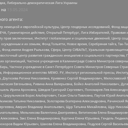
медиа, Либерально-демократическая Лига Украины
 на
13.05.2024
ого агента:
р немецкой и европейской культуры, Центр гендерных исследований, Фонд защи
ЧА, Гуманитарное действие, Открытый Петербург, Лига Избирателей, Правовая 
иту прав заключенных, Институт глобализации и социальных движений, Центр 
ужденным и их семьям, Фонд Тольятти, Новое время, Серебряная тайга, Так-Так-
, Фонд имени Андрея Рылькова, Сфера, Центр СИБАЛЬТ, Уральская правозащитна
невосточный центр развития гражданских инициатив и социального партнерства, 
 организаций, Частное учреждение в Калининграде Совета Министров северных 
бирь, Частное учреждение в Санкт-Петербурге Совета Министров Северных Стра
а, Информационное агентство МЕМО. РУ, Институт региональной прессы, Инсти
ч, Дзугкоева Регина Николаевна, Кривенко Сергей Владимирович, Милославски
настасия Евгеньевна, Ривина Анна Валерьевна, Бойко Анатолий Николаевич, Дуг
ошель Ирина Ароновна, Шведов Григорий Сергеевич, Пономарев Лев Александро
ч, Цирульников Борис Альбертович, Гасан Ольга Павловна, Паутов Юрий Анато
Акимова Татьяна Николаевна, Золотарева Екатерина Александровна, Рачинский Я
Сергеевна, Аверин Владимир Анатольевич, Щур Татьяна Михайловна, Щур Никола
Анатольевна, Мельникова Валентина Дмитриевна, Вититинова Елена Владимировн
 Алексеевна, Закс Елена Владимировна, Буртина Елена Юрьевна, Гендель Людмил
рохоров Вадим Юрьевич, Шахова Елена Владимировна, Подузов Сергей Васильеви