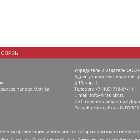
 СВЯЗЬ
Учредитель и издатель ООО 
Адрес учредителя, издателя, р
зи
д.13, кор. 2
рвисов Yandex.Metrika,
Телефон: +7 (495) 718-84-11
E-mail: info@kras-okt.ru
И.О. главного редактора Доро
Разработчик сайта –
INFOROS
енных организаций, деятельность которых признана нежелате
 Фонд Содействия, Фонд Открытое общество, Американо-российский фонд по э