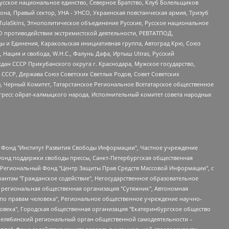
усское национальное единство, Северное Братство, Клуб Болельщиков
а, Правый сектор, УНА - УНСО, Украинская повстанческая армия, Тризуб
 TulaSkins, Этнополитическое объединение Русские, Русское национальное
О противодействии экстремистской деятельности, РЕВТАТПОД,
ы и Единения, Каракольская инициативная группа, Автоград Крю, Союз
 Нация и свобода, W.H.С., Фалунь Дафа, Иртыш Ultras, Русский
ан СССР Прикубанского округа г. Краснодара, Мужское государство,
СССР, Держава Союз Советских Светлых Родов, Совет Советских
в, Черный Комитет, Татарстанское Региональное Всетатарское общественное
гресс ойрат-калмыцкого народа, Исполнительный комитет совета народных
евосточное общественное движение "Маяк", Санкт-Петербургская ЛГБТ-инициативная группа "Выход", Инициативная группа ЛГБТ+ "Реверс", Алексеев Андрей Викторович, Бекбулатова Таисия Львовна, Беляев Иван Михайлович, Владыкина Елена Сергеевна, Гельман Марат Александрович, Никульшина Вероника Юрьевна, Толоконникова Надежда Андреевна, Шендерович Виктор Анатольевич, Общество с ограниченной ответственностью "Данное сообщение", Общество с ограниченной ответственностью Издательский дом "Новая глава", Айнбиндер Александра Александровна, Московский комьюнити-центр для ЛГБТ+инициатив, Благотворительный фонд развития филантропии, Deutsche Welle (Германия, Kurt-Schumacher-Strasse 3, 53113 Bonn), Борзунова Мария Михайловна, Воробьев Виктор Викторович, Голубева Анна Львовна, Константинова Алла Михайловна, Малкова Ирина Владимировна, Мурадов Мурад Абдулгалимович, Осетинская Елизавета Николаевна, Понасенков Евгений Николаевич, Ганапольский Матвей Юрьевич, Киселев Евгений Алексеевич, Борухович Ирина Григорьевна, Дремин Иван Тимофеевич, Дубровский Дмитрий Викторович, Красноярская региональная общественная организация поддержки и развития альтернативных образовательных технологий и межкультурных коммуникаций "ИНТЕРРА", Маяковская Екатерина Алексеевна, Фейгин Марк Захарович, Филимонов Андрей Викторович, Дзугкоева Регина Николаевна, Доброхотов Роман Александрович, Дудь Юрий Александрович, Елкин Сергей Владимирович, Кругликов Кирилл Игоревич, Сабунаева Мария Леонидовна, Семенов Алексей Владимирович, Шаинян Карен Багратович, Шульман Екатерина Михайловна, Асафьев Артур Валерьевич, Вахштайн Виктор Семенович, Венедиктов Алексей Алексеевич, Лушникова Екатерина Евгеньевна, Волков Леонид Михайлович, Невзоров Александр Глебович, Пархоменко Сергей Борисович, Сироткин Ярослав Николаевич, Кара-Мурза Владимир Владимирович, Баранова Наталья Владимировна, Гозман Леонид Яковлевич, Кагарлицкий Борис Юльевич, Климарев Михаил Валерьевич, Милов Владимир Станиславович, Автономная некоммерческая организация Краснодарский центр современного искусства "Типография", Моргенштерн Алишер Тагирович, Соболь Любовь Эдуардовна, Общество с ограниченной ответственностью "ЛИЗА НОРМ", Каспаров Гарри Кимович, Ходорковский Михаил Борисович, Общество с ограниченной ответственностью "Апрельские тезисы", Данилович Ирина Брониславовна, Кашин Олег Владимирович, Петров Николай Владимирович, Пивоваров Алексей Владимирович, Соколов Михаил Владимирович, Цветкова Юлия Владимировна, Чичваркин Евгений Александрович, Комитет против пыток/Команда против пыток, Общество с ограниченной ответственностью "Первый научный", Общество с ограниченной ответственностью "Вертолет и ко", Белоцерковская Вероника Борисовна, Кац Максим Евгеньевич, Лазарева Татьяна Юрьевна, Шаведдинов Руслан Табризович, Яшин Илья Валерьевич, Общество с ограниченной ответственностью "Иноагент ААВ", Алешковский Дмитрий Петрович, Альбац Евгения Марковна, Быков Дмитрий Львович, Галямина Юлия Евгеньевна, Лойко Сергей Леонидович, Мартынов Кирилл Константинович, Медведев Сергей Александрович, Крашенинников Федор Геннадиевич, Гордеева Катерина Вл