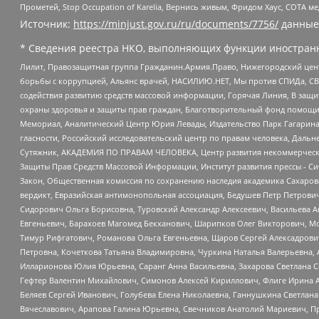
Прометей, Stop Occupation of Karelia, Вернись живым, Фридом Хаус, СОТА 
Источник:
https://minjust.gov.ru/ru/documents/7756/
данные
* Сведения реестра НКО, выполняющих функции иностранн
Лилит, Правозащитная группа Гражданин.Армия.Право, Нижегородский цент
борьбы с коррупцией, Альянс врачей, НАСИЛИЮ.НЕТ, Мы против СПИДа, СВЕ
содействия развитию средств массовой информации, Горячая Линия, В защ
охраны здоровья и защиты прав граждан, Благотворительный фонд помощи ос
Мемориал, Аналитический Центр Юрия Левады, Издательство Парк Гагарина
гласности, Российский исследовательский центр по правам человека, Даль
Сутяжник, АКАДЕМИЯ ПО ПРАВАМ ЧЕЛОВЕКА, Центр развития некоммерческих
Защиты Прав Средств Массовой Информации, Институт развития прессы - Си
Закон, Общественная комиссия по сохранению наследия академика Сахаров
вердикт, Евразийская антимонопольная ассоциация, Бедушев Петр Петрови
Сидорович Ольга Борисовна, Туровский Александр Алексеевич, Васильева А
Евгеньевич, Барахоев Магомед Бекханович, Шарипков Олег Викторович, М
Тимур Рифгатович, Романова Ольга Евгеньевна, Щаров Сергей Алексадрови
Петровна, Кочеткова Татьяна Владимировна, Чуркина Наталья Валерьевна, 
Илларионова Юлия Юрьевна, Саранг Анна Васильевна, Захарова Светлана 
Гефтер Валентин Михайлович, Симонов Алексей Кириллович, Флиге Ирина 
Беляев Сергей Иванович, Голубева Елена Николаевна, Ганнушкина Светлана
Вячеславович, Арапова Галина Юрьевна, Свечников Анатолий Мариевич, П