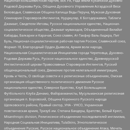
Национал-большевистская партия, ВЕК РА, Рада земли Кубанской Духовно
Родовой Державы Русь, Община Духовного Управления Асгардской Веси
Беловодья, Славянская Община Капища Веды Перуна, Мужская Духовная
Семинария Староверов-Инглингов, Нурджулар, К Богодержавию, Таблиги
Джамаат, Свидетели Иеговы, Русское национальное единство, Национал-
социалистическое общество, Джамаат мувахидов, Объединенный Вилайат
Кабарды, Балкарии и Карачая, Союз славян, Ат-Такфир Валь-Хиджра, Пит
Буль, Национал-социалистическая рабочая партия России, Славянский союз,
Формат-18, Благородный Орден Дьявола, Армия воли народа,
Национальная Социалистическая Инициатива города Череповца, Духовно-
Родовая Держава Русь, Русское национальное единство, Древнерусской
Инглистической церкви Православных Староверов-Инглингов, Русский
общенациональный союз, Движение против нелегальной иммиграции,
Кровь и Честь, О свободе совести и о религиозных объединениях, Омская
организация общественного политического движения Русское
национальное единство, Северное Братство, Клуб Болельщиков
Футбольного Клуба Динамо, Файзрахманисты, Мусульманская религиозная
организация п. Боровский, Община Коренного Русского народа
Щелковского района, Правый сектор, УНА - УНСО, Украинская
повстанческая армия, Тризуб им. Степана Бандеры, Братство, Белый Крест,
Misanthropic division, Религиозное объединение последователей инглиизма,
Народная Социальная Инициатива, TulaSkins, Этнополитическое
объединение Русские, Русское национальное объединение Атака, Мечеть