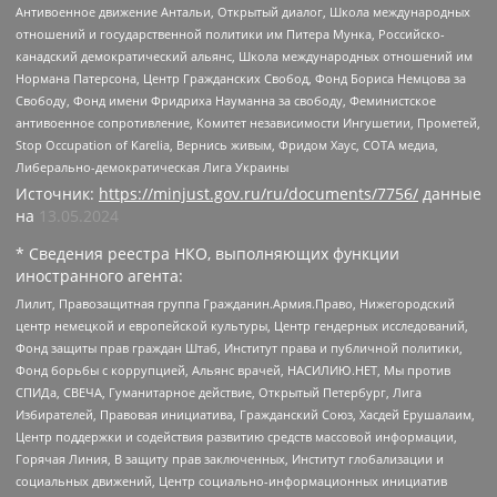
Антивоенное движение Антальи, Открытый диалог, Школа международных
отношений и государственной политики им Питера Мунка, Российско-
канадский демократический альянс, Школа международных отношений им
Нормана Патерсона, Центр Гражданских Свобод, Фонд Бориса Немцова за
Свободу, Фонд имени Фридриха Науманна за свободу, Феминистское
антивоенное сопротивление, Комитет независимости Ингушетии, Прометей,
Stop Occupation of Karelia, Вернись живым, Фридом Хаус, СОТА медиа,
Либерально-демократическая Лига Украины
Источник:
https://minjust.gov.ru/ru/documents/7756/
данные
на
13.05.2024
* Сведения реестра НКО, выполняющих функции
иностранного агента:
Лилит, Правозащитная группа Гражданин.Армия.Право, Нижегородский
центр немецкой и европейской культуры, Центр гендерных исследований,
Фонд защиты прав граждан Штаб, Институт права и публичной политики,
Фонд борьбы с коррупцией, Альянс врачей, НАСИЛИЮ.НЕТ, Мы против
СПИДа, СВЕЧА, Гуманитарное действие, Открытый Петербург, Лига
Избирателей, Правовая инициатива, Гражданский Союз, Хасдей Ерушалаим,
Центр поддержки и содействия развитию средств массовой информации,
Горячая Линия, В защиту прав заключенных, Институт глобализации и
социальных движений, Центр социально-информационных инициатив