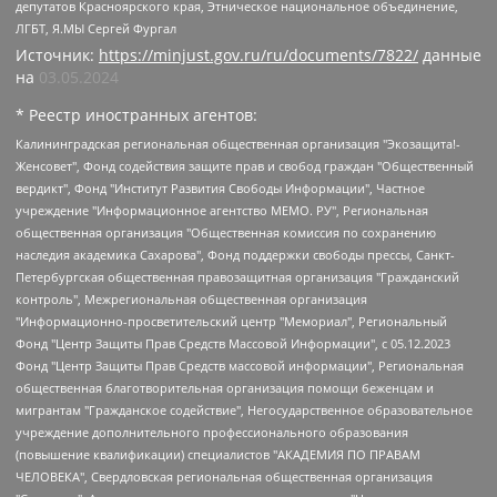
депутатов Красноярского края, Этническое национальное объединение,
ЛГБТ, Я.МЫ Сергей Фургал
Источник:
https://minjust.gov.ru/ru/documents/7822/
данные
на
03.05.2024
* Реестр иностранных агентов:
Калининградская региональная общественная организация "Экозащита!-Женсовет", Фонд содействия защите прав и свобод граждан "Общественный вердикт", Фонд "Институт Развития Свободы Информации", Частное учреждение "Информационное агентство МЕМО. РУ", Региональная общественная организация "Общественная комиссия по сохранению наследия академика Сахарова", Фонд поддержки свободы прессы, Санкт-Петербургская общественная правозащитная организация "Гражданский контроль", Межрегиональная общественная организация "Информационно-просветительский центр "Мемориал", Региональный Фонд "Центр Защиты Прав Средств Массовой Информации", с 05.12.2023 Фонд "Центр Защиты Прав Средств массовой информации", Региональная общественная благотворительная организация помощи беженцам и мигрантам "Гражданское содействие", Негосударственное образовательное учреждение дополнительного профессионального образования (повышение квалификации) специалистов "АКАДЕМИЯ ПО ПРАВАМ ЧЕЛОВЕКА", Свердловская региональная общественная организация "Сутяжник", Автономная некоммерческая организация "Центр независимых социологических исследований", Союз общественных объединений "Российский исследовательский центр по правам человека", Региональное общественное учреждение научно-информационный центр "МЕМОРИАЛ", Некоммерческая организация "Фонд защиты гласности", Автономная некоммерческая организация "Институт прав человека", Городская общественная организация "Екатеринбургское общество "МЕМОРИАЛ", Городская общественная организация "Рязанское историко-просветительское и правозащитное общество "Мемориал" (Рязанский Мемориал), Челябинский региональный орган общественной самодеятельности – женское общественное объединение "Женщины Евразии", Челябинский региональный орган общественной самодеятельности "Уральская правозащитная группа", Фонд содействия защите здоровья и социальной справедливости имени Андрея Рылькова, Автономная Некоммерческая Организация "Аналитический Центр Юрия Левады", Автономная некоммерческая организация социальной поддержки населения "Проект Апрель", Региональная общественная организация помощи женщинам и детям, находящимся в кризисной ситуации "Информационно-методический центр "Анна", Фонд содействия развитию массовых коммуникаций и правовому просвещению "Так-так-Так", Фонд содействия устойчивому развитию "Серебряная тайга", Свердловский региональный общественный фонд социальных проектов "Новое время", "Idel.Реалии", Кавказ.Реалии, Крым.Реалии, Телеканал Настоящее Время, Татаро-башкирская служба Радио Свобода (Azatliq Radiosi), Радио Свободная Европа/Радио Свобода (PCE/PC), "Сибирь.Реалии", "Фактограф", Благотворительный фонд помощи осужденным и их семьям, Автономная некоммерческая организация "Институт глобализации и социальных движений", Фонд "В защиту прав заключенных", Частное учреждение "Центр поддержки и содействия развитию средств массовой информации", Пензенский региональный общественный благотворительный фонд "Гражданский союз", "Север.Реалии", Некоммерческая организация Фонд "Правовая инициатива", Общество с ограниченной ответственностью "Радио Свободная Европа/Радио Свобода", Чешское информационное агентство "MEDIUM-ORIENT", Красноярская региональная общественная организация "Мы против СПИДа", Камалягин Денис Николаевич, Маркелов Сергей Евгеньевич, Пономарев Лев Александрович, Савицкая Людмила Алексеевна, Автономная некоммерческая организация "Центр по работе с проблемой насилия "НАСИЛИЮ.НЕТ", Межрегиональный профессиональный союз работников здравоохранения "Альянс врачей", Юридическое лицо, зарегистрированное в Латвийской Республике, SIA "Medusa Project" (регистрационный номер 40103797863, дата регистрации 10.06.2014), Некоммерческая организация "Фонд по борьбе с коррупцией", Автономная некоммерческая организация "Институт права и публичной политики", Баданин Роман Сергеевич, Гликин Максим Александрович, Железнова Мария Михайловна, Лукьянова Юлия Сергеевна, Маетная Елизавета Витальевна, Маняхин Петр Борисович, Чуракова Ольга Владимировна, Ярош Юлия Петровна, Юридическое лицо "The Insider SIA", зарегистрированное в Риге, Латвийская Республика (дата регистрации 26.06.2015), являющееся администратором доменного имени интернет-издания "The Insider SIA", https://theins.ru, Постернак Алексей Евгеньевич, Рубин Михаил Аркадьевич, Анин Роман Александрович, Юридическое лицо Istories fonds, зарегистрированное в Латвийской Республике (регистрационный номер 50008295751, дата регистрации 24.02.2020), Великовский Дмитрий Александрович, Долинина Ирина Николаевна, Мароховская Алеся Алексеевна, Шлейнов Роман Юрьевич, Шмагун Олеся Валентиновна, Общество с ограниченной ответственностью "Альтаир 2021", Общество с ограниченной ответственностью "Вега 2021", Общество с ограниченной ответственностью "Главный редактор 2021", Общество с ограниченной ответственностью "Ромашки монолит", Важенков Артем Валерьевич, Ивановская областная общественная организация "Центр гендерных исследований", Гурман Юрий Альбертович, Медиапроект "ОВД-Инфо", Егоров Владимир Владимирович, Жилинский Владимир Александрович, Общество с ограниченной ответственностью "ЗП", Иванова София Юрьевна, Карезина Инна Павловна, Кильтау Екатерина Викторовна, Петров Алексей Викторович, Пискунов Сергей Евгеньевич, Смирнов Сергей Сергеевич, Тихонов Михаил Сергеевич, Общество с ограниченной ответственностью "ЖУРНАЛИСТ-ИНОСТРАННЫЙ АГЕНТ", Арапова Галина Юрьевна, Вольтская Татьяна Анатольевна, Американская компания "Mason G.E.S. Anonymous Foundation" (США), являющаяся владельцем интернет-издания https://mnews.world/, Компания "Stichting Bellingcat", зарегистрированная в Нидерландах (дата регистрации 11.07.2018), Захаров Андрей Вячеславович, Клепиковская Екатерина Дмитриевна, Общество с ограниченной ответственностью "МЕМО", Перл Роман Александрович, Симонов Евгений Алексеевич, Соловьева Елена Анатольевна, Сотников Даниил Владимирович, Сурначева Елизавета Дмитриевна, Автономная некоммерческая организация по защите прав человека и информированию населения "Якутия – Наше Мнение", Общество с ограниченной ответственностью "Москоу диджитал медиа", с 26.01.2023 Общество с ограниченной ответственностью "Чайка Белые сады", Ветошкина Валерия Валерьевна, Заговора Максим Александрович, Межрегиональное общественное движение "Российская ЛГБТ - сеть", Оленичев Максим Владимирович, Павлов Иван Юрьевич, Скворцова Елена Сергеевна, Общество с ограниченной ответственностью "Как бы инагент", Кочетков Игорь Викторович, Общество с ограниченной ответственностью "Честные выборы", Еланчик Олег Александрович, Общество с ограниченной ответственностью "Нобелевский призыв", Гималова Регина Эмилевна, Григорьев Андрей Валерьевич, Григорьева Алина Александровна, Ассоциация по содействию защите прав призывников, альтернативнослужащих и военнослужащих "Правозащитная группа "Гражданин.Армия.Право", Хисамова Регина Фаритовна, Автономная некоммерческая организация по реализации социально-правовых программ "Лилит", Дальневосточное общественное движение "Маяк", Санкт-Петербургская ЛГБТ-инициативная группа "Выход", Инициативная группа ЛГБТ+ "Реверс", Алексеев Андрей Викторович, Бекбулатова Таисия Львовна, Беляев Иван Михайлович, Владыкина Елена Сергеевна, Гельман Марат Александрович, Никульшина Вероника Юрьевна, Толоконникова Надежда Андреевна, Шендерович Виктор Анатольевич, Общество с ограниченной ответственностью "Данное сообщение", Общество с ограниченной ответственностью Издательский дом "Новая глава", Айнбиндер Александра Александровна, Московский комьюнити-центр для ЛГБТ+инициатив, Благотворительный фонд развития филантропии, Deutsche Welle (Германия, Kurt-Schumacher-Strasse 3, 53113 Bonn), Борзунова Мария Михайловна, Воробьев Виктор Викторович, Голубева Анна Львовна, Константинова Алла Михайловна, Малкова Ирина Владимировна, Мурадов Мурад Абдулгалимович, Осетинская Елизавета Николаевна, Понасенков Евгений Николаевич, Ганапольский Матвей Юрьевич, Киселев Евгений Алексеевич, Борухович Ирина Григорьевна, Дремин Иван Тимофеевич, Дубровский Дмитрий Викторович, Красноярская региональная общественная организация поддержки и развития альтернативных образовательных технологий и межкультурных коммуникаций "ИНТЕРРА", Маяковская Екатерина Алексеевна, Фейгин Марк Захарович, Филимонов Андрей Викторович, Дзугкоева Регина Николаевна, Доброхотов Роман Александрович, Дудь Юрий Александрович, Елкин Сергей Владимирович, Кругликов Кирилл Игоревич, Сабунаева Мария Леонидовна, Семенов Алексей Владимирович, Шаинян Карен Багратович, Шульман Екатерина Михайловна, Асафьев Артур Валерьевич, Вахштайн Виктор Семенович, Венедиктов Алексей Алексеевич, Лушникова Екатерина Евгеньевна, Волков Леонид Михайлович, Невзоров Александр Глебович, Пархоменко Сергей Борисович, Сироткин Ярослав Николаевич, Кара-Мурза Владимир Владимирович, Баранова Наталья Владимировна, Гозман Леонид Яковлевич, Кагарлицкий Борис Юльевич, Климарев Михаил Валерьевич, Милов Владимир Станиславович, Автономная некоммерческая организация Краснодарский центр современного искусства "Типография", Моргенштерн Алишер Тагирович, Соболь Любовь Эдуардовна, Общество с ограниченной ответственностью "ЛИЗА НОРМ", Каспаров Гарри Кимович, Ходорковский Михаил Борисович, Общество с ограниченной ответственностью "Апрельские тезисы", Данилович Ирина Брониславовна, Кашин Олег Владимирович, Петров Николай Владимирович, Пивоваров Алексей Владимирович, Соколов Михаил Владимирович, Цветкова Юлия Владимировна, Чичваркин Евгений Александрович, Комитет против пыток/Команда против пыток, Общество с ограниченной ответственностью "Первый научный", Общество с ограниченной ответственностью "Вертолет и ко", Белоцерковская Вероника Борисовна, Кац Максим Евгеньевич, Лазарева Татьяна Юрьевна, Шаведдинов Руслан Табризович, Яшин Илья Валерьевич, Общество с ограниченной ответственностью "Иноагент ААВ", Алешковский Дмитрий Петрович, Альбац Евгения Марковна, Быков Дмитрий Львович, Галямина Юлия Евгеньевна, Лойко Сергей Леонидович, Мартынов Кирилл Константинович, Медведев Сергей Александрович, Крашенинников Федор Геннадиевич, Гордеева Катерина Вл