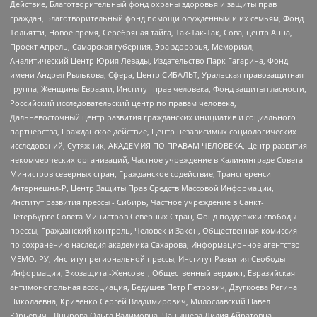
Действие, Благотворительный фонд охраны здоровья и защиты прав
граждан, Благотворительный фонд помощи осужденным и их семьям, Фонд
Тольятти, Новое время, Серебряная тайга, Так-Так-Так, Сова, центр Анна,
Проект Апрель, Самарская губерния, Эра здоровья, Мемориал,
Аналитический Центр Юрия Левады, Издательство Парк Гагарина, Фонд
имени Андрея Рылькова, Сфера, Центр СИБАЛЬТ, Уральская правозащитная
группа, Женщины Евразии, Институт прав человека, Фонд защиты гласности,
Российский исследовательский центр по правам человека,
Дальневосточный центр развития гражданских инициатив и социального
партнерства, Гражданское действие, Центр независимых социологических
исследований, Сутяжник, АКАДЕМИЯ ПО ПРАВАМ ЧЕЛОВЕКА, Центр развития
некоммерческих организаций, Частное учреждение в Калининграде Совета
Министров северных стран, Гражданское содействие, Трансперенси
Интернешнл-Р, Центр Защиты Прав Средств Массовой Информации,
Институт развития прессы - Сибирь, Частное учреждение в Санкт-
Петербурге Совета Министров Северных Стран, Фонд поддержки свободы
прессы, Гражданский контроль, Человек и Закон, Общественная комиссия
по сохранению наследия академика Сахарова, Информационное агентство
МЕМО. РУ, Институт региональной прессы, Институт Развития Свободы
Информации, Экозащита!-Женсовет, Общественный вердикт, Евразийская
антимонопольная ассоциация, Бедушев Петр Петрович, Дзугкоева Регина
Николаевна, Кривенко Сергей Владимирович, Милославский Павел
Юрьевич, Шнырова Ольга Вадимовна, Чанышева Лилия Айратовна,