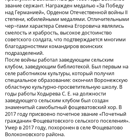
звание сержант. Награжден медалью «За Победу
над Германией», Орденом Отечественной войны II
степени, юбилейными медалями. Отличительными
чер¬тами характера Семена Егоровича являлись
смелость и храбрость, высокое достоинство
советского солдата, что подтверждается многими
благодарностями командиров воинских
подразделений.
После войны работал заведующим сельским
клубом, заведующим библиотекой. Был первым на
селе работником культуры, который получил
специальное образование: окончил Воронежскую
областную культурно-просветительную школу. В
годы работы Ходырева С. Е. на должности
заведующего сельским клубом был создан
знаменитый самобытный фощеватовский хор. В
2017 году присвоено почетное звание «Почетный
гражданин Фощеватовского сельского поселения».
Умер в 2017 году, похоронен в селе Фощеватово
Волоконовского района.