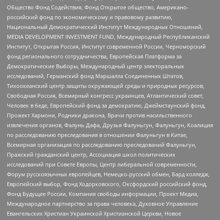
Общество Фонд Содействия, Фонд Открытое общество, Американо-
российский фонд по экономическому и правовому развитию,
Национальный Демократический Институт Международных Отношений,
MEDIA DEVELOPMENT INVESTMENT FUND, Международный Республиканский
Институт, Открытая Россия, Институт современной России, Черноморский
фонд регионального сотрудничества, Европейская Платформа за
Демократические Выборы, Международный центр электоральных
исследований, Германский фонд Маршалла Соединенных Штатов,
Тихоокеанский центр защиты окружающей среды и природных ресурсов,
Свободная Россия, Всемирный конгресс украинцев, Атлантический совет,
Человек в беде, Европейский фонд за демократию, Джеймстаунский фонд,
Прожект Хармони, Родники дракона, Врачи против насильственного
извлечения органов, Фалунь Дафа, Друзья Фалуньгун, Фалуньгун, Коалиция
по расследованию преследования в отношении Фалуньгун в Китае,
Всемирная организация по расследованию преследований Фалуньгун,
Пражский гражданский центр, Ассоциация школ политических
исследований при Совете Европы, Центр либеральной современности,
Форум русскоязычных европейцев, Немецко-русский обмен, Бард колледж,
Европейский выбор, Фонд Ходорковского, Оксфордский российский фонд,
Фонд Будущее России, Компания свободы информации, Проект Медиа,
Международное партнерство за права человека, Духовное Управление
Евангельских Христиан Украинской Христианской Церкви, Новое