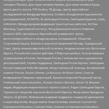
человека Тбилиси, Дом прав человека Ереван, Дом прав человека Крым,
Центр дикого лосося, TVR Studios, ТВ Дождь, Центр европейских
исследований им Вилфрида Мартенса, Сетевое объединение журналистов
расследователей, АЛЛАТРА, За свободную Россию, Свободная Бурятия, Uralic,
UnKremlin, Международная федерация транспортных рабочих, ИстЧам
Финланд, Гудзоновский институт, Фонд Демократического Развития,
Комитет-2024, Центрально-Европейский университет, Центр
восточноевропейских и международных исследований, Общество
Сторожевой башни, Библии и трактатов Свидетелей Иеговы, Гражданский
Совет, Центр анализа европейской политики, Академическая сеть Восточная
Европа, Российский комитет действия, РЭНД корпорейшн, Русская Америка
за демократию в России, Настоящая Россия, Глобальная сеть журналистов-
расследователей, Служба поддержки, Свободная Россия Берлин, Свободная
Россия Северный Рейн-Вестфалия, Фонд глобальной помощи, Антивоенный
комитет России, Russie-Libertes, La Asocicion de Rusos Libres, Союз за
возвращение Северных территорий, Крымскотатарский Ресурсный Центр,
Глобальный союз IndustriALL, Russian Election Monitor, Article 19, Мнение
медиа, Федерация анархического черного креста, Радио Свободная Европа,
Германское общество изучения Восточной Европы, Фонд имени Фридриха
Эберта, XZ gGmbH, Мобильная академия поддержки гендерной демократии
и миротворчества, Форум имени Льва Копелева, American Councils for
International Education, Cultural Vistas, Institute of International Education,