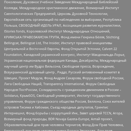
Поколение, Духовное Учебное Заведение Международный Библейский
Колледж, Международное христианское движение, Всемирный Институт
Саентологических Предприятий, Церковь Духовной Технологии,
Европейская сеть организаций по наблюдению за выборами, Республика
Польша, СВОБОДНЫЙ ИДЕЛЬ-УРАЛ, Ассоциация развития журналистики,
IStories fonds, Королевский Институт Международных Отношений,
КРИМСЬКА ПРАВОЗАХИСНА ГРУПА, Фонд имени Генриха Бёлля, Stichting
Bellingcat, Bellingcat Ltd, The Insider, Институт правовой инициативы
Центральной и Восточной Европы, Фонд Открытой Эстонии, Calvert 22
Foundation, Канадский украинский конгресс, Институт Макдональда-Лорье,
Украинская национальная федерация Канады, Декабристы, Международный
научный центр им Вудро Вильсона, Свободная пресса, Возрождение,
Всеукраинский духовный центр , Риддл, Русский антивоенный комитет в
Швеции, Проект Медуза, Фонд Андрея Сахарова, Форум свободной России,
Лига Свободных Наций, Transparеncy International, Форум Свободных
Народов ПостРоссии, Солидарность с гражданским движением в России –
Solidarus, КрымSOS, Свободный университет, Институт государственного
управления, Форум гражданского общества Россия, Беллона, Союз жителей
островов Тисима и Хабомаи, Съезд народных депутатов, Гринпис
Интернешнл, Фонд борьбы с коррупцией Инк, Завет церквей TCCN, Агора,
Всемирный фонд природы, BDR Novaja Gazeta-Europe, Алтай проект,
Образовательный дом прав человека Чернигов, Фонд Дом Прав Человека,
Белорусский дом прав человека имени Бориса Звозскова, Дом прав