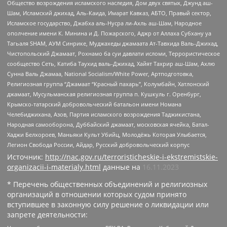
Общество возрождения исламского наследия, Дом двух святых, Джунд аш-
Шам, Исламский джихад, Аль-Каида, Имарат Кавказ, АБТО, Правый сектор,
Исламское государство, Джабха аль-Нусра ли-Ахль аш-Шам, Народное
ополчение имени К. Минина и Д. Пожарского, Аджр от Аллаха Субхану уа
Тагьаля SHAM, АУМ Синрике, Муджахеды джамаата Ат-Тавхида Валь-Джихад,
Чистопольский Джамаат, Рохнамо ба суи давлати исломи, Террористическое
сообщество Сеть, Катиба Таухид валь-Джихад, Хайят Тахрир аш-Шам, Ахлю
Сунна Валь Джамаа, National Socialism/White Power, Артподготовка,
Религиозная группа “Джамаат “Красный пахарь”, Колумбайн, Хатлонский
джамаат, Мусульманская религиозная группа п. Кушкуль г. Оренбург,
Крымско-татарский добровольческий батальон имени Номана
Челебиджихана, Азов, Партия исламского возрождения Таджикистана,
Народная самооборона, Дуббайский джамаат, московская ячейка, Батал-
Хаджи Белхороев, Маньяки Культ Убийц, Молодёжь Которая Улыбается,
Легион Свобода России, Айдар, Русский добровольческий корпус
Источник:
http://nac.gov.ru/terroristicheskie-i-ekstremistskie-
organizacii-i-materialy.html
данные на
16.11.2023
* Перечень общественных объединений и религиозных
организаций в отношении которых судом принято
вступившее в законную силу решение о ликвидации или
запрете деятельности: