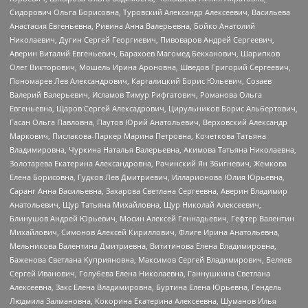
Сидорович Ольга Борисовна, Туровский Александр Алексеевич, Васильева
Анастасия Евгеньевна, Ривина Анна Валерьевна, Бойко Анатолий
Николаевич, Дугин Сергей Георгиевич, Пивоваров Андрей Сергеевич,
Аверин Виталий Евгеньевич, Барахоев Магомед Бекханович, Шарипков
Олег Викторович, Мошель Ирина Ароновна, Шведов Григорий Сергеевич,
Пономарев Лев Александрович, Каргалицкий Борис Юльевич, Созаев
Валерий Валерьевич, Исламов Тимур Рифгатович, Романова Ольга
Евгеньевна, Щаров Сергей Алексадрович, Цирульников Борис Альбертович,
Гасан Ольга Павловна, Паутов Юрий Анатольевич, Верховский Александр
Маркович, Пислакова-Паркер Марина Петровна, Кочеткова Татьяна
Владимировна, Чуркина Наталья Валерьевна, Акимова Татьяна Николаевна,
Золотарева Екатерина Александровна, Рачинский Ян Збигневич, Жемкова
Елена Борисовна, Гудков Лев Дмитриевич, Илларионова Юлия Юрьевна,
Саранг Анна Васильевна, Захарова Светлана Сергеевна, Аверин Владимир
Анатольевич, Щур Татьяна Михайловна, Щур Николай Алексеевич,
Блинушов Андрей Юрьевич, Мосин Алексей Геннадьевич, Гефтер Валентин
Михайлович, Симонов Алексей Кириллович, Флиге Ирина Анатольевна,
Мельникова Валентина Дмитриевна, Вититинова Елена Владимировна,
Баженова Светлана Куприяновна, Максимов Сергей Владимирович, Беляев
Сергей Иванович, Голубева Елена Николаевна, Ганнушкина Светлана
Алексеевна, Закс Елена Владимировна, Буртина Елена Юрьевна, Гендель
Людмила Залмановна, Кокорина Екатерина Алексеевна, Шуманов Илья