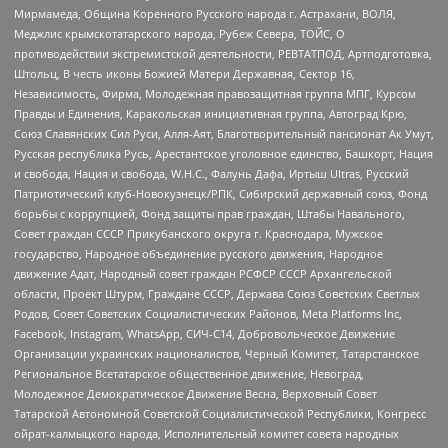
Мирмамеда, Община Коренного Русского народа г. Астрахани, ВОЛЯ,
Меджлис крымскотатарского народа, Рубеж Севера, ТОЙС, О
противодействии экстремистской деятельности, РЕВТАТПОД, Артподготовка,
Штольц, В честь иконы Божией Матери Державная, Сектор 16,
Независимость, Фирма, Молодежная правозащитная группа МПГ, Курсом
Правды и Единения, Каракольская инициативная группа, Автоград Крю,
Союз Славянских Сил Руси, Алля-Аят, Благотворительный пансионат Ак Умут,
Русская республика Русь, Арестантское уголовное единство, Башкорт, Нация
и свобода, Нация и свобода, W.H.С., Фалунь Дафа, Иртыш Ultras, Русский
Патриотический клуб-Новокузнецк/РПК, Сибирский державный союз, Фонд
борьбы с коррупцией, Фонд защиты прав граждан, Штабы Навального,
Совет граждан СССР Прикубанского округа г. Краснодара, Мужское
государство, Народное объединение русского движения, Народное
движение Адат, Народный совет граждан РСФСР СССР Архангельской
области, Проект Штурм, Граждане СССР, Держава Союз Советских Светлых
Родов, Совет Советских Социалистических Районов, Meta Platforms Inc,
Facebook, Instagram, WhatsApp, СИЧ-С14, Добровольческое Движение
Организации украинских националистов, Черный Комитет, Татарстанское
Региональное Всетатарское общественное движение, Невоград,
Молодежное Демократическое Движение Весна, Верховный Совет
Татарской Автономной Советской Социалистической Республики, Конгресс
ойрат-калмыцкого народа, Исполнительный комитет совета народных