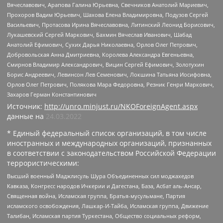
Вячеславович, Арапова Галина Юрьевна, Свечников Анатолий Мариевич,
Прохоров Вадим Юрьевич, Шахова Елена Владимировна, Подузов Сергей
Васильевич, Протасова Ирина Вячеславовна, Литинский Леонид Борисович,
Лукашевский Сергей Маркович, Бахмин Вячеслав Иванович, Шабад
Анатолий Ефимович, Сухих Дарья Николаевна, Орлов Олег Петрович,
Добровольская Анна Дмитриевна, Королева Александра Евгеньевна,
Смирнов Владимир Александрович, Вицин Сергей Ефимович, Золотухин
Борис Андреевич, Левинсон Лев Семенович, Локшина Татьяна Иосифовна,
Орлов Олег Петрович, Полякова Мара Федоровна, Резник Генри Маркович,
Захаров Герман Константинович
Источник:
http://unro.minjust.ru/NKOForeignAgent.aspx
данные на
24.03.2022
* Единый федеральный список организаций, в том числе
иностранных и международных организаций, признанных
в соответствии с законодательством Российской Федерации
террористическими:
Высший военный Маджлисуль Шура Объединенных сил моджахедов
Кавказа, Конгресс народов Ичкерии и Дагестана, База, Асбат аль-Ансар,
Священная война, Исламская группа, Братья-мусульмане, Партия
исламского освобождения, Лашкар-И-Тайба, Исламская группа, Движение
Талибан, Исламская партия Туркестана, Общество социальных реформ,