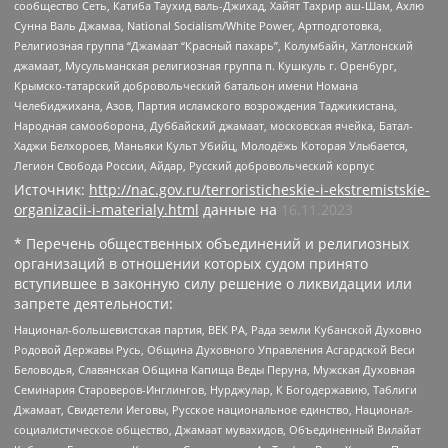
сообщество Сеть, Катиба Таухид валь-Джихад, Хайят Тахрир аш-Шам, Ахлю
Сунна Валь Джамаа, National Socialism/White Power, Артподготовка,
Религиозная группа “Джамаат “Красный пахарь”, Колумбайн, Хатлонский
джамаат, Мусульманская религиозная группа п. Кушкуль г. Оренбург,
Крымско-татарский добровольческий батальон имени Номана
Челебиджихана, Азов, Партия исламского возрождения Таджикистана,
Народная самооборона, Дуббайский джамаат, московская ячейка, Батал-
Хаджи Белхороев, Маньяки Культ Убийц, Молодёжь Которая Улыбается,
Легион Свобода России, Айдар, Русский добровольческий корпус
Источник:
http://nac.gov.ru/terroristicheskie-i-ekstremistskie-
organizacii-i-materialy.html
данные на
16.11.2023
* Перечень общественных объединений и религиозных
организаций в отношении которых судом принято
вступившее в законную силу решение о ликвидации или
запрете деятельности:
Национал-большевистская партия, ВЕК РА, Рада земли Кубанской Духовно
Родовой Державы Русь, Община Духовного Управления Асгардской Веси
Беловодья, Славянская Община Капища Веды Перуна, Мужская Духовная
Семинария Староверов-Инглингов, Нурджулар, К Богодержавию, Таблиги
Джамаат, Свидетели Иеговы, Русское национальное единство, Национал-
социалистическое общество, Джамаат мувахидов, Объединенный Вилайат