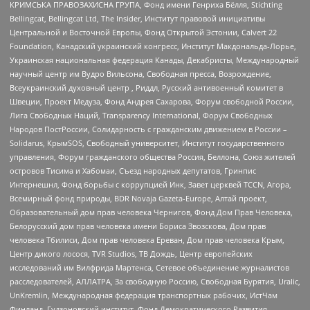
КРИМСЬКА ПРАВОЗАХИСНА ГРУПА, Фонд имени Генриха Бёлля, Stichting
Bellingcat, Bellingcat Ltd, The Insider, Институт правовой инициативы
Центральной и Восточной Европы, Фонд Открытой Эстонии, Calvert 22
Foundation, Канадский украинский конгресс, Институт Макдональда-Лорье,
Украинская национальная федерация Канады, Декабристы, Международный
научный центр им Вудро Вильсона, Свободная пресса, Возрождение,
Всеукраинский духовный центр , Риддл, Русский антивоенный комитет в
Швеции, Проект Медуза, Фонд Андрея Сахарова, Форум свободной России,
Лига Свободных Наций, Transparеncy International, Форум Свободных
Народов ПостРоссии, Солидарность с гражданским движением в России –
Solidarus, КрымSOS, Свободный университет, Институт государственного
управления, Форум гражданского общества Россия, Беллона, Союз жителей
островов Тисима и Хабомаи, Съезд народных депутатов, Гринпис
Интернешнл, Фонд борьбы с коррупцией Инк, Завет церквей TCCN, Агора,
Всемирный фонд природы, BDR Novaja Gazeta-Europe, Алтай проект,
Образовательный дом прав человека Чернигов, Фонд Дом Прав Человека,
Белорусский дом прав человека имени Бориса Звозскова, Дом прав
человека Тбилиси, Дом прав человека Ереван, Дом прав человека Крым,
Центр дикого лосося, TVR Studios, ТВ Дождь, Центр европейских
исследований им Вилфрида Мартенса, Сетевое объединение журналистов
расследователей, АЛЛАТРА, За свободную Россию, Свободная Бурятия, Uralic,
UnKremlin, Международная федерация транспортных рабочих, ИстЧам
Финланд, Гудзоновский институт, Фонд Демократического Развития,