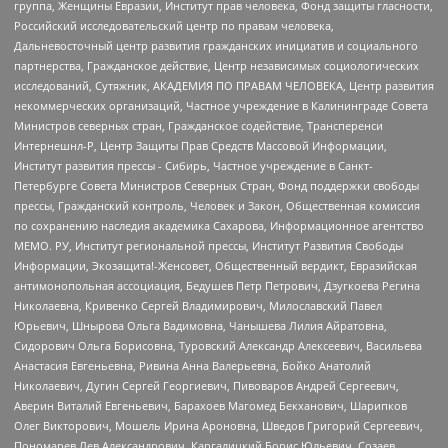
группа, Женщины Евразии, Институт прав человека, Фонд защиты гласности,
Российский исследовательский центр по правам человека,
Дальневосточный центр развития гражданских инициатив и социального
партнерства, Гражданское действие, Центр независимых социологических
исследований, Сутяжник, АКАДЕМИЯ ПО ПРАВАМ ЧЕЛОВЕКА, Центр развития
некоммерческих организаций, Частное учреждение в Калининграде Совета
Министров северных стран, Гражданское содействие, Трансперенси
Интернешнл-Р, Центр Защиты Прав Средств Массовой Информации,
Институт развития прессы - Сибирь, Частное учреждение в Санкт-
Петербурге Совета Министров Северных Стран, Фонд поддержки свободы
прессы, Гражданский контроль, Человек и Закон, Общественная комиссия
по сохранению наследия академика Сахарова, Информационное агентство
МЕМО. РУ, Институт региональной прессы, Институт Развития Свободы
Информации, Экозащита!-Женсовет, Общественный вердикт, Евразийская
антимонопольная ассоциация, Бедушев Петр Петрович, Дзугкоева Регина
Николаевна, Кривенко Сергей Владимирович, Милославский Павел
Юрьевич, Шнырова Ольга Вадимовна, Чанышева Лилия Айратовна,
Сидорович Ольга Борисовна, Туровский Александр Алексеевич, Васильева
Анастасия Евгеньевна, Ривина Анна Валерьевна, Бойко Анатолий
Николаевич, Дугин Сергей Георгиевич, Пивоваров Андрей Сергеевич,
Аверин Виталий Евгеньевич, Барахоев Магомед Бекханович, Шарипков
Олег Викторович, Мошель Ирина Ароновна, Шведов Григорий Сергеевич,
Пономарев Лев Александрович, Каргалицкий Борис Юльевич, Созаев