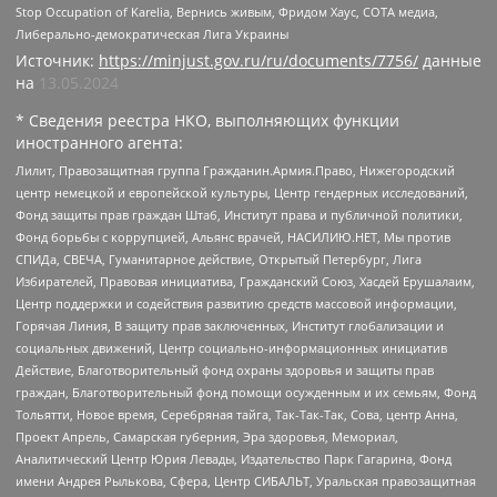
Stop Occupation of Karelia, Вернись живым, Фридом Хаус, СОТА медиа,
Либерально-демократическая Лига Украины
Источник:
https://minjust.gov.ru/ru/documents/7756/
данные
на
13.05.2024
* Сведения реестра НКО, выполняющих функции
иностранного агента:
Лилит, Правозащитная группа Гражданин.Армия.Право, Нижегородский
центр немецкой и европейской культуры, Центр гендерных исследований,
Фонд защиты прав граждан Штаб, Институт права и публичной политики,
Фонд борьбы с коррупцией, Альянс врачей, НАСИЛИЮ.НЕТ, Мы против
СПИДа, СВЕЧА, Гуманитарное действие, Открытый Петербург, Лига
Избирателей, Правовая инициатива, Гражданский Союз, Хасдей Ерушалаим,
Центр поддержки и содействия развитию средств массовой информации,
Горячая Линия, В защиту прав заключенных, Институт глобализации и
социальных движений, Центр социально-информационных инициатив
Действие, Благотворительный фонд охраны здоровья и защиты прав
граждан, Благотворительный фонд помощи осужденным и их семьям, Фонд
Тольятти, Новое время, Серебряная тайга, Так-Так-Так, Сова, центр Анна,
Проект Апрель, Самарская губерния, Эра здоровья, Мемориал,
Аналитический Центр Юрия Левады, Издательство Парк Гагарина, Фонд
имени Андрея Рылькова, Сфера, Центр СИБАЛЬТ, Уральская правозащитная