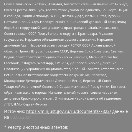
Союз Славянских Сил Руси, Алля-Аят, Благотворительный пансионат Ак Умут,
Русская республика Русь, Арестантское уголовное единство, Башкорт, Нация
и свобода, Нация и свобода, W.H.С., Фалунь Дафа, Иртыш Ultras, Русский
Патриотический клуб-Новокузнецк/РПК, Сибирский державный союз, Фонд
борьбы с коррупцией, Фонд защиты прав граждан, Штабы Навального,
Совет граждан СССР Прикубанского округа г. Краснодара, Мужское
государство, Народное объединение русского движения, Народное
движение Адат, Народный совет граждан РСФСР СССР Архангельской
области, Проект Штурм, Граждане СССР, Держава Союз Советских Светлых
Родов, Совет Советских Социалистических Районов, Meta Platforms Inc,
Facebook, Instagram, WhatsApp, СИЧ-С14, Добровольческое Движение
Организации украинских националистов, Черный Комитет, Татарстанское
Региональное Всетатарское общественное движение, Невоград,
Молодежное Демократическое Движение Весна, Верховный Совет
Татарской Автономной Советской Социалистической Республики, Конгресс
ойрат-калмыцкого народа, Исполнительный комитет совета народных
депутатов Красноярского края, Этническое национальное объединение,
ЛГБТ, Я.МЫ Сергей Фургал
Источник:
https://minjust.gov.ru/ru/documents/7822/
данные
на
03.05.2024
* Реестр иностранных агентов: