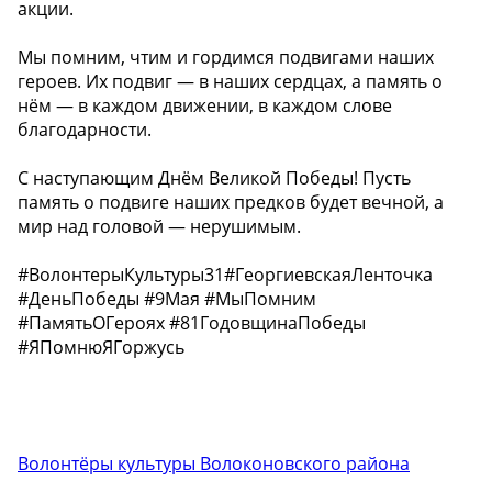
акции.
Мы помним, чтим и гордимся подвигами наших
героев. Их подвиг — в наших сердцах, а память о
нём — в каждом движении, в каждом слове
благодарности.
С наступающим Днём Великой Победы! Пусть
память о подвиге наших предков будет вечной, а
мир над головой — нерушимым.
#ВолонтерыКультуры31#ГеоргиевскаяЛенточка
#ДеньПобеды #9Мая #МыПомним
#ПамятьОГероях #81ГодовщинаПобеды
#ЯПомнюЯГоржусь
Волонтёры культуры Волоконовского района