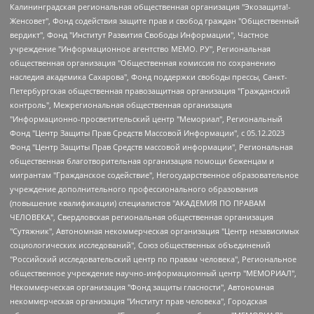
Калининградская региональная общественная организация "Экозащита!-Женсовет", Фонд содействия защите прав и свобод граждан "Общественный вердикт", Фонд "Институт Развития Свободы Информации", Частное учреждение "Информационное агентство МЕМО. РУ", Региональная общественная организация "Общественная комиссия по сохранению наследия академика Сахарова", Фонд поддержки свободы прессы, Санкт-Петербургская общественная правозащитная организация "Гражданский контроль", Межрегиональная общественная организация "Информационно-просветительский центр "Мемориал", Региональный Фонд "Центр Защиты Прав Средств Массовой Информации", с 05.12.2023 Фонд "Центр Защиты Прав Средств массовой информации", Региональная общественная благотворительная организация помощи беженцам и мигрантам "Гражданское содействие", Негосударственное образовательное учреждение дополнительного профессионального образования (повышение квалификации) специалистов "АКАДЕМИЯ ПО ПРАВАМ ЧЕЛОВЕКА", Свердловская региональная общественная организация "Сутяжник", Автономная некоммерческая организация "Центр независимых социологических исследований", Союз общественных объединений "Российский исследовательский центр по правам человека", Региональное общественное учреждение научно-информационный центр "МЕМОРИАЛ", Некоммерческая организация "Фонд защиты гласности", Автономная некоммерческая организация "Институт прав человека", Городская общественная организация "Екатеринбургское общество "МЕМОРИАЛ", Городская общественная организация "Рязанское историко-просветительское и правозащитное общество "Мемориал" (Рязанский Мемориал), Челябинский региональный орган общественной самодеятельности – женское общественное объединение "Женщины Евразии", Челябинский региональный орган общественной самодеятельности "Уральская правозащитная группа", Фонд содействия защите здоровья и социальной справедливости имени Андрея Рылькова, Автономная Некоммерческая Организация "Аналитический Центр Юрия Левады", Автономная некоммерческая организация социальной поддержки населения "Проект Апрель", Региональная общественная организация помощи женщинам и детям, находящимся в кризисной ситуации "Информационно-методический центр "Анна", Фонд содействия развитию массовых коммуникаций и правовому просвещению "Так-так-Так", Фонд содействия устойчивому развитию "Серебряная тайга", Свердловский региональный общественный фонд социальных проектов "Новое время", "Idel.Реалии", Кавказ.Реалии, Крым.Реалии, Телеканал Настоящее Время, Татаро-башкирская служба Радио Свобода (Azatliq Radiosi), Радио Свободная Европа/Радио Свобода (PCE/PC), "Сибирь.Реалии", "Фактограф", Благотворительный фонд помощи осужденным и их семьям, Автономная некоммерческая организация "Институт глобализации и социальных движений", Фонд "В защиту прав заключенных", Частное учреждение "Центр поддержки и содействия развитию средств массовой информации", Пензенский региональный общественный благотворительный фонд "Гражданский союз", "Север.Реалии", Некоммерческая организация Фонд "Правовая инициатива", Общество с ограниченной ответственностью "Радио Свободная Европа/Радио Свобода", Чешское информационное агентство "MEDIUM-ORIENT", Красноярская региональная общественная организация "Мы против СПИДа", Камалягин Денис Николаевич, Маркелов Сергей Евгеньевич, Пономарев Лев Александрович, Савицкая Людмила Алексеевна, Автономная некоммерческая организация "Центр по работе с проблемой насилия "НАСИЛИЮ.НЕТ", Межрегиональный профессиональный союз работников здравоохранения "Альянс врачей", Юридическое лицо, зарегистрированное в Латвийской Республике, SIA "Medusa Project" (регистрационный номер 40103797863, дата регистрации 10.06.2014), Некоммерческая организация "Фонд по борьбе с коррупцией", Автономная некоммерческая организация "Институт права и публичной политики", Баданин Роман Сергеевич, Гликин Максим Александрович, Железнова Мария Михайловна, Лукьянова Юлия Сергеевна, Маетная Елизавета Витальевна, Маняхин Петр Борисович, Чуракова Ольга Владимировна, Ярош Юлия Петровна, Юридическое лицо "The Insider SIA", зарегистрированное в Риге, Латвийская Республика (дата регистрации 26.06.2015), являющееся администратором доменного имени интернет-издания "The Insider SIA", https://theins.ru, Постернак Алексей Евгеньевич, Рубин Михаил Аркадьевич, Анин Роман Александрович, Юридическое лицо Istories fonds, зарегистрированное в Латвийской Республике (регистрационный номер 50008295751, дата регистрации 24.02.2020), Великовский Дмитрий Александрович, Долинина Ирина Николаевна, Мароховская Алеся Алексеевна, Шлейнов Роман Юрьевич, Шмагун Олеся Валентиновна, Общество с ограниченной ответственностью "Альтаир 2021", Общество с ограниченной ответственностью "Вега 2021", Общество с ограниченной ответственностью "Главный редактор 2021", Общество с ограниченной ответственностью "Ромашки монолит", Важенков Артем Валерьевич, Ивановская областная общественная организация "Центр гендерных исследований", Гурман Юрий Альбертович, Медиапроект "ОВД-Инфо", Егоров Владимир Владимирович, Жилинский Владимир Александрович, Общество с ограниченной ответственностью "ЗП", Иванова София Юрьевна, Карезина Инна Павловна, Кильтау Екатерина Викторовна, Петров Алексей Викторович, Пискунов Сергей Евгеньевич, Смирнов Сергей Сергеевич, Тихонов Михаил Сергеевич, Общество с ограниченной ответственностью "ЖУРНАЛИСТ-ИНОСТРАННЫЙ АГЕНТ", Арапова Галина Юрьевна, Вольтская Татьяна Анатольевна, Американская компания "Mason G.E.S. Anonymous Foundation" (США), являющаяся владельцем интернет-издания https://mnews.world/, Компания "Stichting Bellingcat", зарегистрированная в Нидерландах (дата регистрации 11.07.2018), Захаров Андрей Вячеславович, Клепиковская Екатерина Дмитриевна, Общество с ограниченной ответственностью "МЕМО", Перл Роман Александрович, Симонов Евгений Алексеевич, Соловьева Елена Анатольевна, Сотников Даниил Владимирович, Сурначева Елизавета Дмитриевна, Автономная некоммерческая организация по защите прав человека и информированию населения "Якутия – Наше Мнение", Общество с ограниченной ответственностью "Москоу диджитал медиа", с 26.01.2023 Общество с ограниченной ответственностью "Чайка Белые сады", Ветошкина Валерия Валерьевна, Заговора Максим Александрович, Межрегиональное общественное движение "Российская ЛГБТ - сеть", Оленичев Максим Владимирович, Павлов Иван Юрьевич, Скворцова Елена Сергеевна, Общество с ограниченной ответственностью "Как бы инагент", Кочетков Игорь Викторович, Общество с ограниченной ответственностью "Честные выборы", Еланчик Олег Александрович, Общество с ограниченной ответственностью "Нобелевский призыв", Гималова Регина Эмилевна, Григорьев Андрей Валерьевич, Григорьева Алина Александровна, Ассоциация по содействию защите прав призывников, альтернативнослужащих и военнослужащих "Правозащитная группа "Гражданин.Армия.Право", Хисамова Регина Фаритовна, Автономная некоммерческая организация по реализации социально-правовых программ "Лилит", Дальневосточное общественное движение "Маяк", Санкт-Петербургская ЛГБТ-инициативная группа "Выход", Инициативная группа ЛГБТ+ "Реверс", Алексеев Андрей Викторович, Бекбулатова Таисия Львовна, Беляев Иван Михайлович, Владыкина Елена Сергеевна, Гельман Марат Александрович, Никульшина Вероника Юрьевна, Толоконникова Надежда Андреевна, Шендерович Виктор Анатольевич, Общество с ограниченной ответственностью "Данное сообщение", Общество с ограниченной ответственностью Издательский дом "Новая глава", Айнбиндер Александра Александровна, Московский комьюнити-центр для ЛГБТ+инициатив, Благотворительный фонд развития филантропии, Deutsche Welle (Германия, Kurt-Schumacher-Strasse 3, 53113 Bonn), Борзунова Мария Михайловна, Воробьев Виктор Викторович, Голубева Анна Львовна, Константинова Алла Михайловна, Малкова Ирина Владимировна, Мурадов Мурад Абдулгалимович, Осетинская Елизавета Николаевна, Понасенков Евгений Николаевич, Ганапольский Матвей Юрьевич, Киселев Евгений Алексеевич, Борухович Ирина Григорьевна, Дремин Иван Тимофеевич, Дубровский Дмитрий Викторович, Красноярская региональная общественная организация поддержки и развития альтернативных образовательных технологий и межкультурных коммуникаций "ИНТЕРРА", Маяковская Екатерина Алексеевна, Фейгин Марк Захарович, Филимонов Андрей Викторович, Дзугкоева Регина Николаевна, Доброхотов Роман Александрович, Дудь Юрий Александрович, Елкин Сергей Владимирович, Кругликов Кирилл Игоревич, Сабунаева Мария Леонидовна, Семенов Алексей Владимирович, Шаинян Карен Багратович, Шульман Екатерина Михайловна, Асафьев Артур Валерьевич, Вахштайн Виктор Семенович, Венедиктов Алексей Алексеевич, Лушникова Екатерина Евгеньевна, Волков Леонид Михайлович, Невзоров Александр Глебович, Пархоменко Сергей Борисович, Сироткин Ярослав Николаевич, Кара-Мурза Владимир Владимирович, Баранова Наталья Владимировна, Гозман Леонид Яковлевич, Кагарлицкий Борис Юльевич, Климарев Михаил Валерьевич, Милов Владимир Станиславович, Автономная некоммерческая организация Краснодарский центр современного искусства "Типография", Моргенштерн Алишер Тагирович, Соболь Любовь Эдуардовна, Общество с ограниченной ответственностью "ЛИЗА НОРМ", Каспаров Гарри Кимович, Ходорковский Михаил Борисович, Общество с ограниченной ответственностью "Апрельские тезисы", Данилович Ирина Брониславовна, Кашин Олег Владимирович, Петров Николай Владимирович, Пивоваров Алексей Владимирович, Соколов Михаил Владимирович, Цветкова Юлия Владимировна, Чичваркин Евгений Александрович, Комитет против пыток/Команда против пыток, Общество с ограниченной ответственностью "Первый научный", Общество с ограниченной ответственностью "Вертолет и ко", Белоцерковская Вероника Борисовна, Кац Максим Евгеньевич, Лазарева Татьяна Юрьевна, Шаведдинов Руслан Табризович, Яшин Илья Валерьевич, Общество с ограниченной ответственностью "Иноагент ААВ", Алешковский Дмитрий Петрович, Альбац Евгения Марковна, Быков Дмитрий Львович, Галямина Юлия Евгеньевна, Лойко Сергей Леонидович, Мартынов Кирилл Константинович, Медведев Сергей Александрович, Крашенинников Федор Геннадиевич, Гордеева Катерина Вл