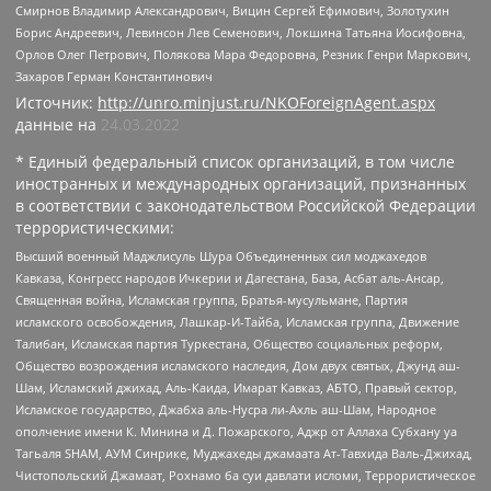
Смирнов Владимир Александрович, Вицин Сергей Ефимович, Золотухин
Борис Андреевич, Левинсон Лев Семенович, Локшина Татьяна Иосифовна,
Орлов Олег Петрович, Полякова Мара Федоровна, Резник Генри Маркович,
Захаров Герман Константинович
Источник:
http://unro.minjust.ru/NKOForeignAgent.aspx
данные на
24.03.2022
* Единый федеральный список организаций, в том числе
иностранных и международных организаций, признанных
в соответствии с законодательством Российской Федерации
террористическими:
Высший военный Маджлисуль Шура Объединенных сил моджахедов
Кавказа, Конгресс народов Ичкерии и Дагестана, База, Асбат аль-Ансар,
Священная война, Исламская группа, Братья-мусульмане, Партия
исламского освобождения, Лашкар-И-Тайба, Исламская группа, Движение
Талибан, Исламская партия Туркестана, Общество социальных реформ,
Общество возрождения исламского наследия, Дом двух святых, Джунд аш-
Шам, Исламский джихад, Аль-Каида, Имарат Кавказ, АБТО, Правый сектор,
Исламское государство, Джабха аль-Нусра ли-Ахль аш-Шам, Народное
ополчение имени К. Минина и Д. Пожарского, Аджр от Аллаха Субхану уа
Тагьаля SHAM, АУМ Синрике, Муджахеды джамаата Ат-Тавхида Валь-Джихад,
Чистопольский Джамаат, Рохнамо ба суи давлати исломи, Террористическое