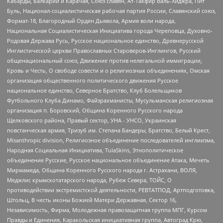
Кабарды, Балкарии и Карачая, Союз славян, Ат-Такфир Валь-Хиджра, Пит
Буль, Национал-социалистическая рабочая партия России, Славянский союз,
Формат-18, Благородный Орден Дьявола, Армия воли народа,
Национальная Социалистическая Инициатива города Череповца, Духовно-
Родовая Держава Русь, Русское национальное единство, Древнерусской
Инглистической церкви Православных Староверов-Инглингов, Русский
общенациональный союз, Движение против нелегальной иммиграции,
Кровь и Честь, О свободе совести и о религиозных объединениях, Омская
организация общественного политического движения Русское
национальное единство, Северное Братство, Клуб Болельщиков
Футбольного Клуба Динамо, Файзрахманисты, Мусульманская религиозная
организация п. Боровский, Община Коренного Русского народа
Щелковского района, Правый сектор, УНА - УНСО, Украинская
повстанческая армия, Тризуб им. Степана Бандеры, Братство, Белый Крест,
Misanthropic division, Религиозное объединение последователей инглиизма,
Народная Социальная Инициатива, TulaSkins, Этнополитическое
объединение Русские, Русское национальное объединение Атака, Мечеть
Мирмамеда, Община Коренного Русского народа г. Астрахани, ВОЛЯ,
Меджлис крымскотатарского народа, Рубеж Севера, ТОЙС, О
противодействии экстремистской деятельности, РЕВТАТПОД, Артподготовка,
Штольц, В честь иконы Божией Матери Державная, Сектор 16,
Независимость, Фирма, Молодежная правозащитная группа МПГ, Курсом
Правды и Единения, Каракольская инициативная группа, Автоград Крю,