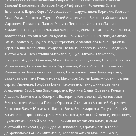
Валерий Валерьевич, Исламов Тимур Рифгатович, Романова Ольга
Евгеньевна, Щаров Сергей Алексадрович, Цирульников Борис Альбертович,
Гасан Ольга Павловна, Паутов Юрий Анатольевич, Верховский Александр
Маркович, Пислакова-Паркер Марина Петровна, Кочеткова Татьяна
Владимировна, Чуркина Наталья Валерьевна, Акимова Татьяна Николаевна,
Золотарева Екатерина Александровна, Рачинский Ян Збигневич, Жемкова
Елена Борисовна, Гудков Лев Дмитриевич, Илларионова Юлия Юрьевна,
Саранг Анна Васильевна, Захарова Светлана Сергеевна, Аверин Владимир
Анатольевич, Щур Татьяна Михайловна, Щур Николай Алексеевич,
Блинушов Андрей Юрьевич, Мосин Алексей Геннадьевич, Гефтер Валентин
Михайлович, Симонов Алексей Кириллович, Флиге Ирина Анатольевна,
Мельникова Валентина Дмитриевна, Вититинова Елена Владимировна,
Баженова Светлана Куприяновна, Максимов Сергей Владимирович, Беляев
Сергей Иванович, Голубева Елена Николаевна, Ганнушкина Светлана
Алексеевна, Закс Елена Владимировна, Буртина Елена Юрьевна, Гендель
Людмила Залмановна, Кокорина Екатерина Алексеевна, Шуманов Илья
Вячеславович, Арапова Галина Юрьевна, Свечников Анатолий Мариевич,
Прохоров Вадим Юрьевич, Шахова Елена Владимировна, Подузов Сергей
Васильевич, Протасова Ирина Вячеславовна, Литинский Леонид Борисович,
Лукашевский Сергей Маркович, Бахмин Вячеслав Иванович, Шабад
Анатолий Ефимович, Сухих Дарья Николаевна, Орлов Олег Петрович,
Добровольская Анна Дмитриевна, Королева Александра Евгеньевна,