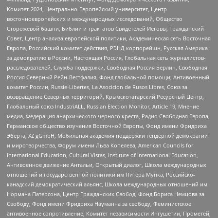
Комитет-2024, Центрально-Европейский университет, Центр
восточноевропейских и международных исследований, Общество
Сторожевой башни, Библии и трактатов Свидетелей Иеговы, Гражданский
Совет, Центр анализа европейской политики, Академическая сеть Восточная
Европа, Российский комитет действия, РЭНД корпорейшн, Русская Америка
за демократию в России, Настоящая Россия, Глобальная сеть журналистов-
расследователей, Служба поддержки, Свободная Россия Берлин, Свободная
Россия Северный Рейн-Вестфалия, Фонд глобальной помощи, Антивоенный
комитет России, Russie-Libertes, La Asocicion de Rusos Libres, Союз за
возвращение Северных территорий, Крымскотатарский Ресурсный Центр,
Глобальный союз IndustriALL, Russian Election Monitor, Article 19, Мнение
медиа, Федерация анархического черного креста, Радио Свободная Европа,
Германское общество изучения Восточной Европы, Фонд имени Фридриха
Эберта, XZ gGmbH, Мобильная академия поддержки гендерной демократии
и миротворчества, Форум имени Льва Копелева, American Councils for
International Education, Cultural Vistas, Institute of International Education,
Антивоенное движение Антальи, Открытый диалог, Школа международных
отношений и государственной политики им Питера Мунка, Российско-
канадский демократический альянс, Школа международных отношений им
Нормана Патерсона, Центр Гражданских Свобод, Фонд Бориса Немцова за
Свободу, Фонд имени Фридриха Науманна за свободу, Феминистское
антивоенное сопротивление, Комитет независимости Ингушетии, Прометей,