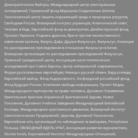
Демократические Выборы, Международный центр электоральных
исследований, Германский фонд Маршалла Соединенных Штатов,
Тихоокеанский центр защиты окружающей среды и природных ресурсов,
Свободная Россия, Всемирный конгресс украинцев, Атлантический совет,
Человек в беде, Европейский фонд за демократию, Джеймстаунский фонд,
Прожект Хармони, Родники дракона, Врачи против насильственного
извлечения органов, Фалунь Дафа, Друзья Фалуньгун, Фалуньгун, Коалиция
по расследованию преследования в отношении Фалуньгун в Китае,
Всемирная организация по расследованию преследований Фалуньгун,
Пражский гражданский центр, Ассоциация школ политических
исследований при Совете Европы, Центр либеральной современности,
Форум русскоязычных европейцев, Немецко-русский обмен, Бард колледж,
Европейский выбор, Фонд Ходорковского, Оксфордский российский фонд,
Фонд Будущее России, Компания свободы информации, Проект Медиа,
Международное партнерство за права человека, Духовное Управление
Евангельских Христиан Украинской Христианской Церкви, Новое
Поколение, Духовное Учебное Заведение Международный Библейский
Колледж, Международное христианское движение, Всемирный Институт
Саентологических Предприятий, Церковь Духовной Технологии,
Европейская сеть организаций по наблюдению за выборами, Республика
Польша, СВОБОДНЫЙ ИДЕЛЬ-УРАЛ, Ассоциация развития журналистики,
IStories fonds, Королевский Институт Международных Отношений,