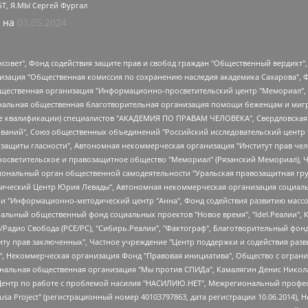
БТ, Я.МЫ Сергей Фургал
 на
03.05.2024
мная некоммерческая организация "Центр по работе с проблемой насилия "НАСИЛИЮ.НЕТ", Межрегиональный профессиональный союз работников здравоохранения "Альянс врачей", Юридическое лицо, зарегистрированное в Латвийской Республике, SIA "Medusa Project" (регистрационный номер 40103797863, дата регистрации 10.06.2014), Некоммерческая организация "Фонд по борьбе с коррупцией", Автономная некоммерческая организация "Институт права и публичной политики", Баданин Роман Сергеевич, Гликин Максим Александрович, Железнова Мария Михайловна, Лукьянова Юлия Сергеевна, Маетная Елизавета Витальевна, Маняхин Петр Борисович, Чуракова Ольга Владимировна, Ярош Юлия Петровна, Юридическое лицо "The Insider SIA", зарегистрированное в Риге, Латвийская Республика (дата регистрации 26.06.2015), являющееся администратором доменного имени интернет-издания "The Insider SIA", https://theins.ru, Постернак Алексей Евгеньевич, Рубин Михаил Аркадьевич, Анин Роман Александрович, Юридическое лицо Istories fonds, зарегистрированное в Латвийской Республике (регистрационный номер 50008295751, дата регистрации 24.02.2020), Великовский Дмитрий Александрович, Долинина Ирина Николаевна, Мароховская Алеся Алексеевна, Шлейнов Роман Юрьевич, Шмагун Олеся Валентиновна, Общество с ограниченной ответственностью "Альтаир 2021", Общество с ограниченной ответственностью "Вега 2021", Общество с ограниченной ответственностью "Главный редактор 2021", Общество с ограниченной ответственностью "Ромашки монолит", Важенков Артем Валерьевич, Ивановская областная общественная организация "Центр гендерных исследований", Гурман Юрий Альбертович, Медиапроект "ОВД-Инфо", Егоров Владимир Владимирович, Жилинский Владимир Александрович, Общество с ограниченной ответственностью "ЗП", Иванова София Юрьевна, Карезина Инна Павловна, Кильтау Екатерина Викторовна, Петров Алексей Викторович, Пискунов Сергей Евгеньевич, Смирнов Сергей Сергеевич, Тихонов Михаил Сергеевич, Общество с ограниченной ответственностью "ЖУРНАЛИСТ-ИНОСТРАННЫЙ АГЕНТ", Арапова Галина Юрьевна, Вольтская Татьяна Анатольевна, Американская компания "Mason G.E.S. Anonymous Foundation" (США), являющаяся владельцем интернет-издания https://mnews.world/, Компания "Stichting Bellingcat", зарегистрированная в Нидерландах (дата регистрации 11.07.2018), Захаров Андрей Вячеславович, Клепиковская Екатерина Дмитриевна, Общество с ограниченной ответственностью "МЕМО", Перл Роман Александрович, Симонов Евгений Алексеевич, Соловьева Елена Анатольевна, Сотников Даниил Владимирович, Сурначева Елизавета Дмитриевна, Автономная некоммерческая организация по защите прав человека и информированию населения "Якутия – Наше Мнение", Общество с ограниченной ответственностью "Москоу диджитал медиа", с 26.01.2023 Общество с ограниченной ответственностью "Чайка Белые сады", Ветошкина Валерия Валерьевна, Заговора Максим Александрович, Межрегиональное общественное движение "Российская ЛГБТ - сеть", Оленичев Максим Владимирович, Павлов Иван Юрьевич, Скворцова Елена Сергеевна, Общество с ограниченной ответственностью "Как бы инагент", Кочетков Игорь Викторович, Общество с ограниченной ответственностью "Честные выборы", Еланчик Олег Александрович, Общество с ограниченной ответственностью "Нобелевский призыв", Гималова Регина Эмилевна, Григорьев Андрей Валерьевич, Григорьева Алина Александровна, Ассоциация по содействию защите прав призывников, альтернативнослужащих и военнослужащих "Правозащитная группа "Гражданин.Армия.Право", Хисамова Регина Фаритовна, Автономная некоммерческая организация по реализации социально-правовых программ "Лилит", Дальн