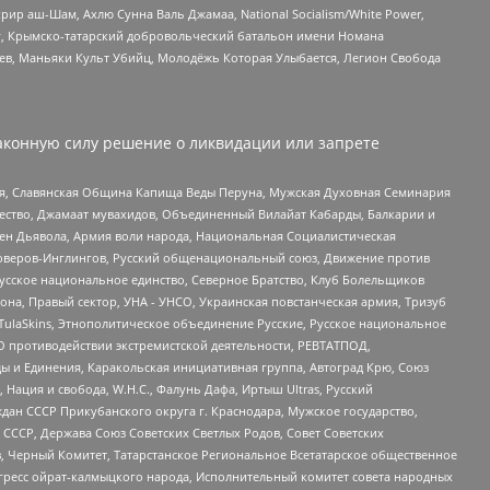
рир аш-Шам, Ахлю Сунна Валь Джамаа, National Socialism/White Power,
рг, Крымско-татарский добровольческий батальон имени Номана
оев, Маньяки Культ Убийц, Молодёжь Которая Улыбается, Легион Свобода
аконную силу решение о ликвидации или запрете
ья, Славянская Община Капища Веды Перуна, Мужская Духовная Семинария
щество, Джамаат мувахидов, Объединенный Вилайат Кабарды, Балкарии и
ден Дьявола, Армия воли народа, Национальная Социалистическая
роверов-Инглингов, Русский общенациональный союз, Движение против
усское национальное единство, Северное Братство, Клуб Болельщиков
а, Правый сектор, УНА - УНСО, Украинская повстанческая армия, Тризуб
 TulaSkins, Этнополитическое объединение Русские, Русское национальное
О противодействии экстремистской деятельности, РЕВТАТПОД,
ы и Единения, Каракольская инициативная группа, Автоград Крю, Союз
 Нация и свобода, W.H.С., Фалунь Дафа, Иртыш Ultras, Русский
ан СССР Прикубанского округа г. Краснодара, Мужское государство,
СССР, Держава Союз Советских Светлых Родов, Совет Советских
в, Черный Комитет, Татарстанское Региональное Всетатарское общественное
гресс ойрат-калмыцкого народа, Исполнительный комитет совета народных