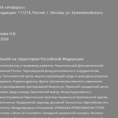
ИА «Инфорос».
едакции: 117218, Россия, г. Москва, ул. Кржижановского,
хова Н.В.
2026
льной на территории Российской Федерации:
кономическому и правовому развитию, Национальный Демократический
менной России, Черноморский фонд регионального сотрудничества,
, Тихоокеанский центр защиты окружающей среды и природных ресурсов,
 Хармони, Родники дракона, Врачи против насильственного извлечения
по расследованию преследований Фалуньгун, Пражский гражданский центр,
бмен, Бард колледж, Европейский выбор, Фонд Ходорковского,
ное Управление Евангельских Христиан Украинской Христианской Церкви,
огических Предприятий, Церковь Духовной Технологии, Европейская сеть
ий Институт Международных Отношений, КРИМСЬКА ПРАВОЗАХИСНА ГРУПА,
стонии, Calvert 22 Foundation, Канадский украинский конгресс, Институт