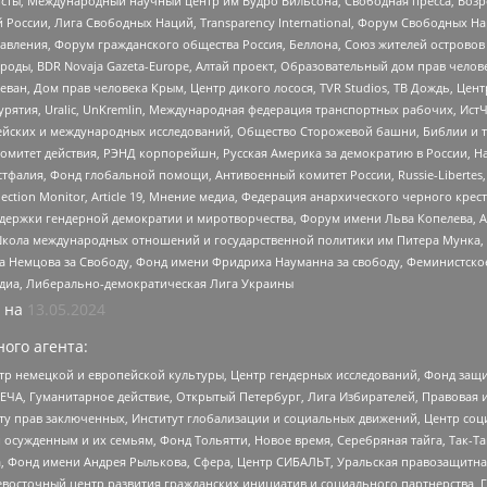
ты, Международный научный центр им Вудро Вильсона, Свободная пресса, Возро
России, Лига Свободных Наций, Transparеncy International, Форум Свободных Н
правления, Форум гражданского общества Россия, Беллона, Союз жителей острово
роды, BDR Novaja Gazeta-Europe, Алтай проект, Образовательный дом прав челов
еван, Дом прав человека Крым, Центр дикого лосося, TVR Studios, ТВ Дождь, Це
урятия, Uralic, UnKremlin, Международная федерация транспортных рабочих, Ист
ейских и международных исследований, Общество Сторожевой башни, Библии и тр
омитет действия, РЭНД корпорейшн, Русская Америка за демократию в России, Н
фалия, Фонд глобальной помощи, Антивоенный комитет России, Russie-Libertes, L
lection Monitor, Article 19, Мнение медиа, Федерация анархического черного кр
и гендерной демократии и миротворчества, Форум имени Льва Копелева, American C
г, Школа международных отношений и государственной политики им Питера Мунка
 Немцова за Свободу, Фонд имени Фридриха Науманна за свободу, Феминистско
медиа, Либерально-демократическая Лига Украины
 на
13.05.2024
ого агента:
р немецкой и европейской культуры, Центр гендерных исследований, Фонд защи
ЧА, Гуманитарное действие, Открытый Петербург, Лига Избирателей, Правовая 
иту прав заключенных, Институт глобализации и социальных движений, Центр 
ужденным и их семьям, Фонд Тольятти, Новое время, Серебряная тайга, Так-Так-
, Фонд имени Андрея Рылькова, Сфера, Центр СИБАЛЬТ, Уральская правозащитна
невосточный центр развития гражданских инициатив и социального партнерства, 