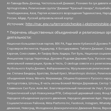
Ат-Тавхида Валь-Джихад, Чистопольский Джамаат, Рохнамо ба суи давлати и
Артподготовка, Религиозная группа “Джамаат “Красный пахарь”, Колумбайн
Челебиджихана, Азов, Партия исламского возрождения Таджикистана, Народ
России, Айдар, Русский добровольческий корпус
Источник:
http://nac.gov.ru/terroristicheskie-i-ekstremistskie-
* Перечень общественных объединений и религиозных орг
деятельности:
Национал-большевистская партия, ВЕК РА, Рада земли Кубанской Духовно
Староверов-Инглингов, Нурджулар, К Богодержавию, Таблиги Джамаат, Сви
Карачая, Союз славян, Ат-Такфир Валь-Хиджра, Пит Буль, Национал-социал
Инициатива города Череповца, Духовно-Родовая Держава Русь, Русское н
нелегальной иммиграции, Кровь и Честь, О свободе совести и о религиоз
Футбольного Клуба Динамо, Файзрахманисты, Мусульманская религиозная о
им. Степана Бандеры, Братство, Белый Крест, Misanthropic division, Рели
объединение Атака, Мечеть Мирмамеда, Община Коренного Русского народа
Артподготовка, Штольц, В честь иконы Божией Матери Державная, Сектор 1
Славянских Сил Руси, Алля-Аят, Благотворительный пансионат Ак Умут, Русск
Патриотический клуб-Новокузнецк/РПК, Сибирский державный союз, Фонд б
Народное объединение русского движения, Народное движение Адат, Народ
Социалистических Районов, Meta Platforms Inc, Facebook, Instagram, Wha
движение, Невоград, Молодежное Демократическое Движение Весна, Верхов