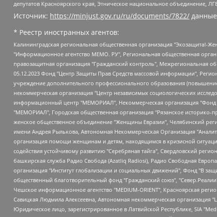
депутатов Красноярского края, Этническое национальное объединение, ЛГ
Источник:
https://minjust.gov.ru/ru/documents/7822/
данные
* Реестр иностранных агентов:
Калининградская региональная общественная организация "Экозащита!-Женсовет", Фонд содействия защите прав и свобод граждан "Общественный вердикт", Фонд "Институт Развития Свободы Информации", Частное учреждение "Информационное агентство МЕМО. РУ", Региональная общественная организация "Общественная комиссия по сохранению наследия академика Сахарова", Фонд поддержки свободы прессы, Санкт-Петербургская общественная правозащитная организация "Гражданский контроль", Межрегиональная общественная организация "Информационно-просветительский центр "Мемориал", Региональный Фонд "Центр Защиты Прав Средств Массовой Информации", с 05.12.2023 Фонд "Центр Защиты Прав Средств массовой информации", Региональная общественная благотворительная организация помощи беженцам и мигрантам "Гражданское содействие", Негосударственное образовательное учреждение дополнительного профессионального образования (повышение квалификации) специалистов "АКАДЕМИЯ ПО ПРАВАМ ЧЕЛОВЕКА", Свердловская региональная общественная организация "Сутяжник", Автономная некоммерческая организация "Центр независимых социологических исследований", Союз общественных объединений "Российский исследовательский центр по правам человека", Региональное общественное учреждение научно-информационный центр "МЕМОРИАЛ", Некоммерческая организация "Фонд защиты гласности", Автономная некоммерческая организация "Институт прав человека", Городская общественная организация "Екатеринбургское общество "МЕМОРИАЛ", Городская общественная организация "Рязанское историко-просветительское и правозащитное общество "Мемориал" (Рязанский Мемориал), Челябинский региональный орган общественной самодеятельности – женское общественное объединение "Женщины Евразии", Челябинский региональный орган общественной самодеятельности "Уральская правозащитная группа", Фонд содействия защите здоровья и социальной справедливости имени Андрея Рылькова, Автономная Некоммерческая Организация "Аналитический Центр Юрия Левады", Автономная некоммерческая организация социальной поддержки населения "Проект Апрель", Региональная общественная организация помощи женщинам и детям, находящимся в кризисной ситуации "Информационно-методический центр "Анна", Фонд содействия развитию массовых коммуникаций и правовому просвещению "Так-так-Так", Фонд содействия устойчивому развитию "Серебряная тайга", Свердловский региональный общественный фонд социальных проектов "Новое время", "Idel.Реалии", Кавказ.Реалии, Крым.Реалии, Телеканал Настоящее Время, Татаро-башкирская служба Радио Свобода (Azatliq Radiosi), Радио Свободная Европа/Радио Свобода (PCE/PC), "Сибирь.Реалии", "Фактограф", Благотворительный фонд помощи осужденным и их семьям, Автономная некоммерческая организация "Институт глобализации и социальных движений", Фонд "В защиту прав заключенных", Частное учреждение "Центр поддержки и содействия развитию средств массовой информации", Пензенский региональный общественный благотворительный фонд "Гражданский союз", "Север.Реалии", Некоммерческая организация Фонд "Правовая инициатива", Общество с ограниченной ответственностью "Радио Свободная Европа/Радио Свобода", Чешское информационное агентство "MEDIUM-ORIENT", Красноярская региональная общественная организация "Мы против СПИДа", Камалягин Денис Николаевич, Маркелов Сергей Евгеньевич, Пономарев Лев Александрович, Савицкая Людмила Алексеевна, Автоно