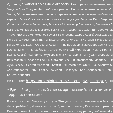
Сутяжник, АКАДЕМИЯ ПО ПРАВАМ ЧЕЛОВЕКА, Центр развития некоммерческих
Защиты Прав Средств Массовой Информации, Институт развития прессы - Си
Закон, Общественная комиссия по сохранению наследия академика Сахаров
вердикт, Евразийская антимонопольная ассоциация, Бедушев Петр Петрови
Сидорович Ольга Борисовна, Туровский Александр Алексеевич, Васильева А
Евгеньевич, Барахоев Магомед Бекханович, Шарипков Олег Викторович, М
Тимур Рифгатович, Романова Ольга Евгеньевна, Щаров Сергей Алексадрови
Петровна, Кочеткова Татьяна Владимировна, Чуркина Наталья Валерьевна, 
Илларионова Юлия Юрьевна, Саранг Анна Васильевна, Захарова Светлана 
Гефтер Валентин Михайлович, Симонов Алексей Кириллович, Флиге Ирина 
Беляев Сергей Иванович, Голубева Елена Николаевна, Ганнушкина Светлана
Вячеславович, Арапова Галина Юрьевна, Свечников Анатолий Мариевич, П
Лукашевский Сергей Маркович, Бахмин Вячеслав Иванович, Шабад Анатоли
Александрович, Вицин Сергей Ефимович, Золотухин Борис Андреевич, Леви
Константинович
Источник:
http://unro.minjust.ru/NKOForeignAgent.aspx
данн
* Единый федеральный список организаций, в том числе и
террористическими:
Высший военный Маджлисуль Шура Объединенных сил моджахедов Кавказа, Ко
Лашкар-И-Тайба, Исламская группа, Движение Талибан, Исламская партия Т
Имарат Кавказ, АБТО, Правый сектор, Исламское государство, Джабха аль-