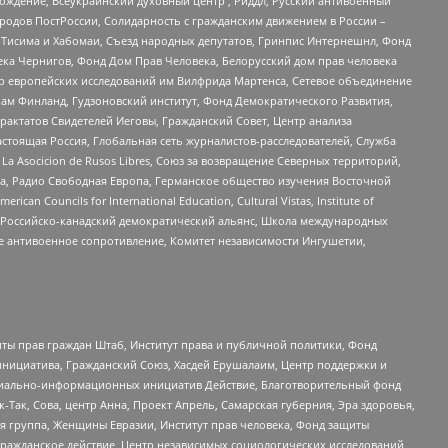
ждение, Всеукраинский духовный центр , Риддл, Русский антивоенный
ародов ПостРоссии, Солидарность с гражданским движением в России –
в Тисима и Хабомаи, Съезд народных депутатов, Гринпис Интернешнл, Фонд
ека Чернигов, Фонд Дом Прав Человека, Белорусский дом прав человека
нтр европейских исследований им Вилфрида Мартенса, Сетевое объединение
Чам Финланд, Гудзоновский институт, Фонд Демократического Развития,
актатов Свидетелей Иеговы, Гражданский Совет, Центр анализа
астоящая Россия, Глобальная сеть журналистов-расследователей, Служба
a Asocicion de Rusos Libres, Союз за возвращение Северных территорий,
еста, Радио Свободная Европа, Германское общество изучения Восточной
ouncils for International Education, Cultural Vistas, Institute of
, Российско-канадский демократический альянс, Школа международных
е антивоенное сопротивление, Комитет независимости Ингушетии,
ты прав граждан Штаб, Институт права и публичной политики, Фонд
инициатива, Гражданский Союз, Хасдей Ерушалаим, Центр поддержки и
социально-информационных инициатив Действие, Благотворительный фонд
Так, Сова, центр Анна, Проект Апрель, Самарская губерния, Эра здоровья,
я группа, Женщины Евразии, Институт прав человека, Фонд защиты
Гражданское действие, Центр независимых социологических исследований,