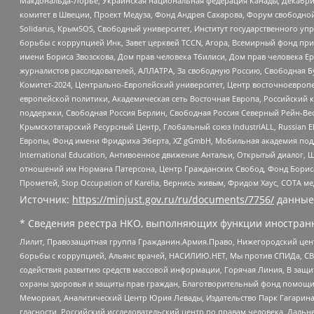
Макдональда-Лорье, Украинская национальная федерация Канады, Декабрис
комитет в Швеции, Проект Медуза, Фонд Андрея Сахарова, Форум свободной 
Solidarus, КрымSOS, Свободный университет, Институт государственного у
борьбы с коррупцией Инк, Завет церквей TCCN, Агора, Всемирный фонд при
имени Бориса Звозскова, Дом прав человека Тбилиси, Дом прав человека Ер
журналистов расследователей, АЛЛАТРА, За свободную Россию, Свободная Б
Комитет-2024, Центрально-Европейский университет, Центр восточноевроп
европейской политики, Академическая сеть Восточная Европа, Российский к
поддержки, Свободная Россия Берлин, Свободная Россия Северный Рейн-Вест
Крымскотатарский Ресурсный Центр, Глобальный союз IndustriALL, Russian E
Европы, Фонд имени Фридриха Эберта, XZ gGmbH, Мобильная академия поддержк
International Education, Антивоенное движение Антальи, Открытый диало
отношений им Нормана Патерсона, Центр Гражданских Свобод, Фонд Бориса
Прометей, Stop Occupation of Karelia, Вернись живым, Фридом Хаус, СОТА 
Источник:
https://minjust.gov.ru/ru/documents/7756/
данные
* Сведения реестра НКО, выполняющих функции иностранн
Лилит, Правозащитная группа Гражданин.Армия.Право, Нижегородский цент
борьбы с коррупцией, Альянс врачей, НАСИЛИЮ.НЕТ, Мы против СПИДа, СВЕ
содействия развитию средств массовой информации, Горячая Линия, В защ
охраны здоровья и защиты прав граждан, Благотворительный фонд помощи ос
Мемориал, Аналитический Центр Юрия Левады, Издательство Парк Гагарина
гласности, Российский исследовательский центр по правам человека, Даль