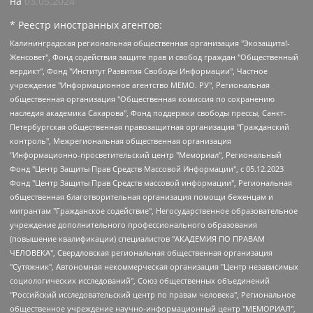
на
03.05.2024
* Реестр иностранных агентов:
Калининградская региональная общественная организация "Экозащита!-Женсовет", Фонд содействия защите прав и свобод граждан "Общественный вердикт", Фонд "Институт Развития Свободы Информации", Частное учреждение "Информационное агентство МЕМО. РУ", Региональная общественная организация "Общественная комиссия по сохранению наследия академика Сахарова", Фонд поддержки свободы прессы, Санкт-Петербургская общественная правозащитная организация "Гражданский контроль", Межрегиональная общественная организация "Информационно-просветительский центр "Мемориал", Региональный Фонд "Центр Защиты Прав Средств Массовой Информации", с 05.12.2023 Фонд "Центр Защиты Прав Средств массовой информации", Региональная общественная благотворительная организация помощи беженцам и мигрантам "Гражданское содействие", Негосударственное образовательное учреждение дополнительного профессионального образования (повышение квалификации) специалистов "АКАДЕМИЯ ПО ПРАВАМ ЧЕЛОВЕКА", Свердловская региональная общественная организация "Сутяжник", Автономная некоммерческая организация "Центр независимых социологических исследований", Союз общественных объединений "Российский исследовательский центр по правам человека", Региональное общественное учреждение научно-информационный центр "МЕМОРИАЛ", Некоммерческая организация "Фонд защиты гласности", Автономная некоммерческая организация "Институт прав человека", Городская общественная организация "Екатеринбургское общество "МЕМОРИАЛ", Городская общественная организация "Рязанское историко-просветительское и правозащитное общество "Мемориал" (Рязанский Мемориал), Челябинский региональный орган общественной самодеятельности – женское общественное объединение "Женщины Евразии", Челябинский региональный орган общественной самодеятельности "Уральская правозащитная группа", Фонд содействия защите здоровья и социальной справедливости имени Андрея Рылькова, Автономная Некоммерческая Организация "Аналитический Центр Юрия Левады", Автономная некоммерческая организация социальной поддержки населения "Проект Апрель", Региональная общественная организация помощи женщинам и детям, находящимся в кризисной ситуации "Информационно-методический центр "Анна", Фонд содействия развитию массовых коммуникаций и правовому просвещению "Так-так-Так", Фонд содействия устойчивому развитию "Серебряная тайга", Свердловский региональный общественный фонд социальных проектов "Новое время", "Idel.Реалии", Кавказ.Реалии, Крым.Реалии, Телеканал Настоящее Время, Татаро-башкирская служба Радио Свобода (Azatliq Radiosi), Радио Свободная Европа/Радио Свобода (PCE/PC), "Сибирь.Реалии", "Фактограф", Благотворительный фонд помощи осужденным и их семьям, Автономная некоммерческая организация "Институт глобализации и социальных движений", Фонд "В защиту прав заключенных", Частное учреждение "Центр поддержки и содействия развитию средств массовой информации", Пензенский региональный общественный благотворительный фонд "Гражданский союз", "Север.Реалии", Некоммерческая организация Фонд "Правовая инициатива", Общество с ограниченной ответственностью "Радио Свободная Европа/Радио Свобода", Чешское информационное агентство "MEDIUM-ORIENT", Красноярская региональная общественная организация "Мы против СПИДа", Камалягин Денис Николаевич, Маркелов Сергей Евгеньевич, Пономарев Лев Александрович, Савицкая Людмила Алексеевна, Автономная некоммерческая организация "Центр по работе с проблемой насилия "НАСИЛИЮ.НЕТ", Межрегиональный профессиональный союз работников здравоохранения "Альянс врачей", Юридическое лицо, зарегистрированное в Латвийской Республике, SIA "Medusa Project" (регистрационный номер 40103797863, дата регистрации 10.06.2014), Некоммерческая организация "Фонд по борьбе с коррупцией", Автономная некоммерческая организация "Институт права и публичной политики", Баданин Роман Сергеевич, Гликин Максим Александрович, Железнова Мария Михайловна, Лукьянова Юлия Сергеевна, Маетная Елизавета Витальевна, Маняхин Петр Борисович, Чуракова Ольга Владимировна, Ярош Юлия Петровна, Юридическое лицо "The Insider SIA", зарегистрированное в Риге, Латвийская Республика (дата регистрации 26.06.2015), являющееся администратором доменного имени интернет-издания "The Insider SIA", https://theins.ru, Постернак Алексей Евгеньевич, Рубин Михаил Аркадьевич, Анин Роман Александрович, Юридическое лицо Istories fonds, зарегистрированное в Латвийской Республике (регистрационный номер 50008295751, дата регистрации 24.02.2020), Великовский Дмитрий Александрович, Долинина Ирина Николаевна, Мароховская Алеся Алексеевна, Шлейнов Роман Юрьевич, Шмагун Олеся Валентиновна, Общество с ограниченной ответственностью "Альтаир 2021", Общество с ограниченной ответственностью "Вега 2021", Общество с ограниченной ответственностью "Главный редактор 2021", Общество с ограниченной ответственностью "Ромашки монолит", Важенков Артем Валерьевич, Ивановская областная общественная организация "Центр гендерных исследований", Гурман Юрий Альбертович, Медиапроект "ОВД-Инфо", Егоров Владимир Владимирович, Жилинский Владимир Александрович, Общество с ограниченной ответственностью "ЗП", Иванова София Юрьевна, Карезина Инна Павловна, Кильтау Екатерина Викторовна, Петров Алексей Викторович, Пискунов Сергей Евгеньевич, Смирнов Сергей Сергеевич, Тихонов Михаил Сергеевич, Общество с ограниченной ответственностью "ЖУРНАЛИСТ-ИНОСТРАННЫЙ АГЕНТ", Арапова Галина Юрьевна, Вольтская Татьяна Анатольевна, Американская компания "Mason G.E.S. Anonymous Foundation" (США), являющаяся владельцем интернет-издания https://mnews.world/, Компания "Stichting Bellingcat", зарегистрированная в Нидерландах (дата регистрации 11.07.2018), Захаров Андрей Вячеславович, Клепиковская Екатерина Дмитриевна, Общество с ограниченной ответственностью "МЕМО", Перл Роман Александрович, Симонов Евгений Алексеевич, Соловьева Елена Анатольевна, Сотников Даниил Владимирович, Сурначева Елизавета Дмитриевна, Автономная некоммерческая организация по защите прав человека и информированию населения "Якутия – Наше Мнение", Общество с ограниченной ответственностью "Москоу диджитал медиа", с 26.01.2023 Общество с ограниченной ответственностью "Чайка Белые сады", Ветошкина Валерия Валерьевна, Заговора Максим Александрович, Межрегиональное общественное движение "Российская ЛГБТ - сеть", Оленичев Максим Владимирович, Павлов Иван Юрьевич, Скворцова Елена Сергеевна, Общество с ограниченной ответственностью "Как бы инагент", Кочетков Игорь Викторович, Общество с ограниченной ответственностью "Честные выборы", Еланчик Олег Александрович, Общество с ограниченной ответственностью "Нобелевский призыв", Гималова Регина Эмилевна, Григорьев Андрей Валерьевич, Григорьева Алина Александровна, Ассоциация по содействию защите прав призывников, альтернативнослужащих и военнослужащих "Правозащитная группа "Гражданин.Армия.Право", Хисамова Регина Фаритовна, Автономная некоммерческая организация по реализации социально-правовых программ "Лилит", Дальневосточное общественное движение "Маяк", Санкт-Петербургская ЛГБТ-инициативная группа "Выход", Инициативная группа ЛГБТ+ "Реверс", Алексеев Андрей Викторович, Бекбулатова Таисия Львовна, Беляев Иван Михайлович, Владыкина Елена Сергеевна, Гельман Марат Александрович, Никульшина Вероника Юрьевна, Толоконникова Надежда Андреевна, Шендерович Виктор Анатольевич, Общество с ограниченной ответственностью "Данное сообщение", Общество с ограниченной ответственностью Издательский дом "Новая глава", Айнбиндер Александра Александровна, Московский комьюнити-центр для ЛГБТ+инициатив, Благотворительный фонд развития филантропии, Deutsche Welle (Германия, Kurt-Schumacher-Strasse 3, 53113 Bonn), Борзунова Мария Михайловна, Воробьев Виктор Викторович, Голубева Анна Львовна, Константинова Алла Михайловна, Малкова Ирина Владимировна, Мурадов Мурад Абдулгалимович, Осетинская Елизавета Николаевна, Понасенков Евгений Николаевич, Ганапольский Матвей Юрьевич, Киселев Евгений Алексеевич, Борухович Ирина Григорьевна, Дремин Иван Тимофеевич, Дубровский Дмитрий Викторович, Красноярская региональная общественная организация поддержки и развития альтернативных образовательных технологий и межкультурных коммуникаций "ИНТЕРРА", Маяковская Екатерина Алексеевна, Фейгин Марк Захарович, Филимонов Андрей Викторович, Дзугкоева Регина Николаевна, Доброхотов Роман Александрович, Дудь Юрий Александрович, Елкин Сергей Владимирович, Кругликов Кирилл Игоревич, Сабунаева Мария Леонидовна, Семенов Алексей Владимирович, Шаинян Карен Багратович, Шульман Екатерина Михайловна, Асафьев Артур Валерьевич, Вахштайн Виктор Семенович, Венедиктов Алексей Алексеевич, Лушникова Екатерина Евгеньевна, Волков Леонид Михайлович, Невзоров Александр Глебович, Пархоменко Сергей Борисович, Сироткин Ярослав Николаевич, Кара-Мурза Владимир Владимирович, Баранова Наталья Владимировна, Гозман Леонид Яковлевич, Кагарлицкий Борис Юльевич, Климарев Михаил Валерьевич, Милов Владимир Станиславович, Автономная некоммерческая организация Краснодарский центр современного искусства "Типография", Моргенштерн Алишер Тагирович, Соболь Любовь Эдуардовна, Общество с ограниченной ответственностью "ЛИЗА НОРМ", Каспаров Гарри Кимович, Ходорковский Михаил Борисович, Общество с ограниченной ответственностью "Апрельские тезисы", Данилович Ирина Брониславовна, Кашин Олег Владимирович, Петров Николай Владимирович, Пивоваров Алексей Владимирович, Соколов Михаил Владимирович, Цветкова Юлия Владимировна, Чичваркин Евгений Александрович, Комитет против пыток/Команда против пыток, Общество с ограниченной ответственностью "Первый научный", Общество с ограниченной ответственностью "Вертолет и ко", Белоцерковская Вероника Борисовна, Кац Максим Евгеньевич, Лазарева Татьяна Юрьевна, Шаведдинов Руслан Табризович, Яшин Илья Валерьевич, Общество с ограниченной ответственностью "Иноагент ААВ", Алешковский Дмитрий Петрович, Альбац Евгения Марковна, Быков Дмитрий Львович, Галямина Юлия Евгеньевна, Лойко Сергей Леонидович, Мартынов Кирилл Константинович, Медведев Сергей Александрович, Крашенинников Федор Геннадиевич, Гордеева Катерина Вл