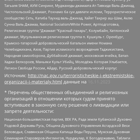
Тагьаля SHAM, АУМ Синрике, Муджахеды джамаата Ат-Тавхида Валь-Джихад,
Чистопольский Джамаат, Рохнамо ба суи давлати исломи, Террористическое
сообщество Сеть, Катиба Таухид валь-Джихад, Хайят Тахрир аш-Шам, Ахлю
Сунна Валь Джамаа, National Socialism/White Power, Артподготовка,
Религиозная группа “Джамаат “Красный пахарь”, Колумбайн, Хатлонский
джамаат, Мусульманская религиозная группа п. Кушкуль г. Оренбург,
Крымско-татарский добровольческий батальон имени Номана
Челебиджихана, Азов, Партия исламского возрождения Таджикистана,
Народная самооборона, Дуббайский джамаат, московская ячейка, Батал-
Хаджи Белхороев, Маньяки Культ Убийц, Молодёжь Которая Улыбается,
Легион Свобода России, Айдар, Русский добровольческий корпус
Источник:
http://nac.gov.ru/terroristicheskie-i-ekstremistskie-
organizacii-i-materialy.html
данные на
16.11.2023
* Перечень общественных объединений и религиозных
организаций в отношении которых судом принято
вступившее в законную силу решение о ликвидации или
запрете деятельности:
Национал-большевистская партия, ВЕК РА, Рада земли Кубанской Духовно
Родовой Державы Русь, Община Духовного Управления Асгардской Веси
Беловодья, Славянская Община Капища Веды Перуна, Мужская Духовная
Семинария Староверов-Инглингов, Нурджулар, К Богодержавию, Таблиги