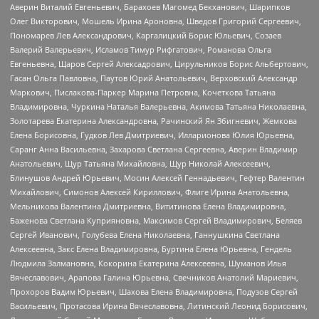
Аверин Виталий Евгеньевич, Барахоев Магомед Бекханович, Шарипков
Олег Викторович, Мошель Ирина Ароновна, Шведов Григорий Сергеевич,
Пономарев Лев Александрович, Каргалицкий Борис Юльевич, Созаев
Валерий Валерьевич, Исламов Тимур Рифгатович, Романова Ольга
Евгеньевна, Щаров Сергей Алексадрович, Цирульников Борис Альбертович,
Гасан Ольга Павловна, Паутов Юрий Анатольевич, Верховский Александр
Маркович, Пислакова-Паркер Марина Петровна, Кочеткова Татьяна
Владимировна, Чуркина Наталья Валерьевна, Акимова Татьяна Николаевна,
Золотарева Екатерина Александровна, Рачинский Ян Збигневич, Жемкова
Елена Борисовна, Гудков Лев Дмитриевич, Илларионова Юлия Юрьевна,
Саранг Анна Васильевна, Захарова Светлана Сергеевна, Аверин Владимир
Анатольевич, Щур Татьяна Михайловна, Щур Николай Алексеевич,
Блинушов Андрей Юрьевич, Мосин Алексей Геннадьевич, Гефтер Валентин
Михайлович, Симонов Алексей Кириллович, Флиге Ирина Анатольевна,
Мельникова Валентина Дмитриевна, Вититинова Елена Владимировна,
Баженова Светлана Куприяновна, Максимов Сергей Владимирович, Беляев
Сергей Иванович, Голубева Елена Николаевна, Ганнушкина Светлана
Алексеевна, Закс Елена Владимировна, Буртина Елена Юрьевна, Гендель
Людмила Залмановна, Кокорина Екатерина Алексеевна, Шуманов Илья
Вячеславович, Арапова Галина Юрьевна, Свечников Анатолий Мариевич,
Прохоров Вадим Юрьевич, Шахова Елена Владимировна, Подузов Сергей
Васильевич, Протасова Ирина Вячеславовна, Литинский Леонид Борисович,