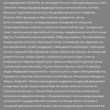
расследователей, АЛЛАТРА, За свободную Россию, Свободная Бурятия, Uralic,
UnKremlin, Международная федерация транспортных рабочих, ИстЧам
Финланд, Гудзоновский институт, Фонд Демократического Развития,
Комитет-2024, Центрально-Европейский университет, Центр
восточноевропейских и международных исследований, Общество
Сторожевой башни, Библии и трактатов Свидетелей Иеговы, Гражданский
Совет, Центр анализа европейской политики, Академическая сеть Восточная
Европа, Российский комитет действия, РЭНД корпорейшн, Русская Америка
за демократию в России, Настоящая Россия, Глобальная сеть журналистов-
расследователей, Служба поддержки, Свободная Россия Берлин, Свободная
Россия Северный Рейн-Вестфалия, Фонд глобальной помощи, Антивоенный
комитет России, Russie-Libertes, La Asocicion de Rusos Libres, Союз за
возвращение Северных территорий, Крымскотатарский Ресурсный Центр,
Глобальный союз IndustriALL, Russian Election Monitor, Article 19, Мнение
медиа, Федерация анархического черного креста, Радио Свободная Европа,
Германское общество изучения Восточной Европы, Фонд имени Фридриха
Эберта, XZ gGmbH, Мобильная академия поддержки гендерной демократии
и миротворчества, Форум имени Льва Копелева, American Councils for
International Education, Cultural Vistas, Institute of International Education,
Антивоенное движение Антальи, Открытый диалог, Школа международных
отношений и государственной политики им Питера Мунка, Российско-
канадский демократический альянс, Школа международных отношений им