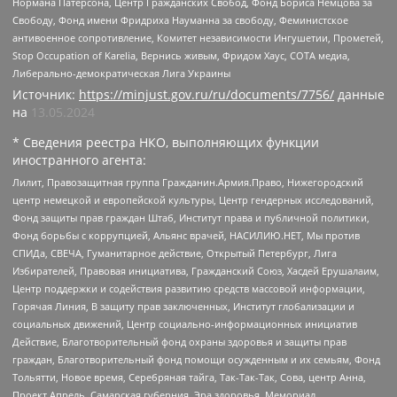
Нормана Патерсона, Центр Гражданских Свобод, Фонд Бориса Немцова за
Свободу, Фонд имени Фридриха Науманна за свободу, Феминистское
антивоенное сопротивление, Комитет независимости Ингушетии, Прометей,
Stop Occupation of Karelia, Вернись живым, Фридом Хаус, СОТА медиа,
Либерально-демократическая Лига Украины
Источник:
https://minjust.gov.ru/ru/documents/7756/
данные
на
13.05.2024
* Сведения реестра НКО, выполняющих функции
иностранного агента:
Лилит, Правозащитная группа Гражданин.Армия.Право, Нижегородский
центр немецкой и европейской культуры, Центр гендерных исследований,
Фонд защиты прав граждан Штаб, Институт права и публичной политики,
Фонд борьбы с коррупцией, Альянс врачей, НАСИЛИЮ.НЕТ, Мы против
СПИДа, СВЕЧА, Гуманитарное действие, Открытый Петербург, Лига
Избирателей, Правовая инициатива, Гражданский Союз, Хасдей Ерушалаим,
Центр поддержки и содействия развитию средств массовой информации,
Горячая Линия, В защиту прав заключенных, Институт глобализации и
социальных движений, Центр социально-информационных инициатив
Действие, Благотворительный фонд охраны здоровья и защиты прав
граждан, Благотворительный фонд помощи осужденным и их семьям, Фонд
Тольятти, Новое время, Серебряная тайга, Так-Так-Так, Сова, центр Анна,
Проект Апрель, Самарская губерния, Эра здоровья, Мемориал,