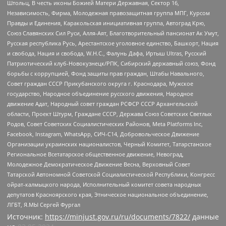
Штольц, В честь иконы Божией Матери Державная, Сектор 16,
Независимость, Фирма, Молодежная правозащитная группа МПГ, Курсом
Правды и Единения, Каракольская инициативная группа, Автоград Крю,
Союз Славянских Сил Руси, Алля-Аят, Благотворительный пансионат Ак Умут,
Русская республика Русь, Арестантское уголовное единство, Башкорт, Нация
и свобода, Нация и свобода, W.H.С., Фалунь Дафа, Иртыш Ultras, Русский
Патриотический клуб-Новокузнецк/РПК, Сибирский державный союз, Фонд
борьбы с коррупцией, Фонд защиты прав граждан, Штабы Навального,
Совет граждан СССР Прикубанского округа г. Краснодара, Мужское
государство, Народное объединение русского движения, Народное
движение Адат, Народный совет граждан РСФСР СССР Архангельской
области, Проект Штурм, Граждане СССР, Держава Союз Советских Светлых
Родов, Совет Советских Социалистических Районов, Meta Platforms Inc,
Facebook, Instagram, WhatsApp, СИЧ-С14, Добровольческое Движение
Организации украинских националистов, Черный Комитет, Татарстанское
Региональное Всетатарское общественное движение, Невоград,
Молодежное Демократическое Движение Весна, Верховный Совет
Татарской Автономной Советской Социалистической Республики, Конгресс
ойрат-калмыцкого народа, Исполнительный комитет совета народных
депутатов Красноярского края, Этническое национальное объединение,
ЛГБТ, Я.МЫ Сергей Фургал
Источник:
https://minjust.gov.ru/ru/documents/7822/
данные