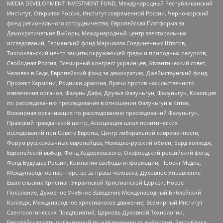
MEDIA DEVELOPMENT INVESTMENT FUND, Международный Республиканский
Институт, Открытая Россия, Институт современной России, Черноморский
фонд регионального сотрудничества, Европейская Платформа за
Демократические Выборы, Международный центр электоральных
исследований, Германский фонд Маршалла Соединенных Штатов,
Тихоокеанский центр защиты окружающей среды и природных ресурсов,
Свободная Россия, Всемирный конгресс украинцев, Атлантический совет,
Человек в беде, Европейский фонд за демократию, Джеймстаунский фонд,
Прожект Хармони, Родники дракона, Врачи против насильственного
извлечения органов, Фалунь Дафа, Друзья Фалуньгун, Фалуньгун, Коалиция
по расследованию преследования в отношении Фалуньгун в Китае,
Всемирная организация по расследованию преследований Фалуньгун,
Пражский гражданский центр, Ассоциация школ политических
исследований при Совете Европы, Центр либеральной современности,
Форум русскоязычных европейцев, Немецко-русский обмен, Бард колледж,
Европейский выбор, Фонд Ходорковского, Оксфордский российский фонд,
Фонд Будущее России, Компания свободы информации, Проект Медиа,
Международное партнерство за права человека, Духовное Управление
Евангельских Христиан Украинской Христианской Церкви, Новое
Поколение, Духовное Учебное Заведение Международный Библейский
Колледж, Международное христианское движение, Всемирный Институт
Саентологических Предприятий, Церковь Духовной Технологии,
Европейская сеть организаций по наблюдению за выборами, Республика