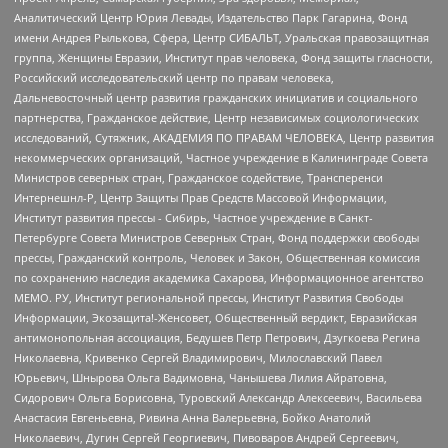
Аналитический Центр Юрия Левады, Издательство Парк Гагарина, Фонд
имени Андрея Рылькова, Сфера, Центр СИБАЛЬТ, Уральская правозащитная
группа, Женщины Евразии, Институт прав человека, Фонд защиты гласности,
Российский исследовательский центр по правам человека,
Дальневосточный центр развития гражданских инициатив и социального
партнерства, Гражданское действие, Центр независимых социологических
исследований, Сутяжник, АКАДЕМИЯ ПО ПРАВАМ ЧЕЛОВЕКА, Центр развития
некоммерческих организаций, Частное учреждение в Калининграде Совета
Министров северных стран, Гражданское содействие, Трансперенси
Интернешнл-Р, Центр Защиты Прав Средств Массовой Информации,
Институт развития прессы - Сибирь, Частное учреждение в Санкт-
Петербурге Совета Министров Северных Стран, Фонд поддержки свободы
прессы, Гражданский контроль, Человек и Закон, Общественная комиссия
по сохранению наследия академика Сахарова, Информационное агентство
МЕМО. РУ, Институт региональной прессы, Институт Развития Свободы
Информации, Экозащита!-Женсовет, Общественный вердикт, Евразийская
антимонопольная ассоциация, Бедушев Петр Петрович, Дзугкоева Регина
Николаевна, Кривенко Сергей Владимирович, Милославский Павел
Юрьевич, Шнырова Ольга Вадимовна, Чанышева Лилия Айратовна,
Сидорович Ольга Борисовна, Туровский Александр Алексеевич, Васильева
Анастасия Евгеньевна, Ривина Анна Валерьевна, Бойко Анатолий
Николаевич, Дугин Сергей Георгиевич, Пивоваров Андрей Сергеевич,