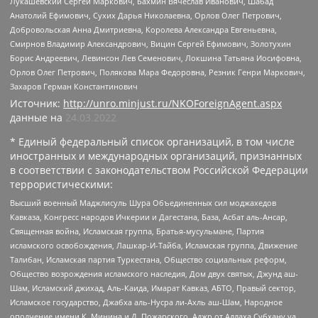
Лукашевский Сергей Маркович, Бахмин Вячеслав Иванович, Шабад
Анатолий Ефимович, Сухих Дарья Николаевна, Орлов Олег Петрович,
Добровольская Анна Дмитриевна, Королева Александра Евгеньевна,
Смирнов Владимир Александрович, Вицин Сергей Ефимович, Золотухин
Борис Андреевич, Левинсон Лев Семенович, Локшина Татьяна Иосифовна,
Орлов Олег Петрович, Полякова Мара Федоровна, Резник Генри Маркович,
Захаров Герман Константинович
Источник:
http://unro.minjust.ru/NKOForeignAgent.aspx
данные на
24.03.2022
* Единый федеральный список организаций, в том числе
иностранных и международных организаций, признанных
в соответствии с законодательством Российской Федерации
террористическими:
Высший военный Маджлисуль Шура Объединенных сил моджахедов
Кавказа, Конгресс народов Ичкерии и Дагестана, База, Асбат аль-Ансар,
Священная война, Исламская группа, Братья-мусульмане, Партия
исламского освобождения, Лашкар-И-Тайба, Исламская группа, Движение
Талибан, Исламская партия Туркестана, Общество социальных реформ,
Общество возрождения исламского наследия, Дом двух святых, Джунд аш-
Шам, Исламский джихад, Аль-Каида, Имарат Кавказ, АБТО, Правый сектор,
Исламское государство, Джабха аль-Нусра ли-Ахль аш-Шам, Народное
ополчение имени К. Минина и Д. Пожарского, Аджр от Аллаха Субхану уа