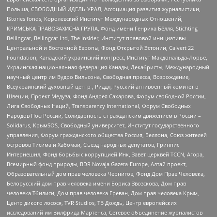
Польша, СВОБОДНЫЙ ИДЕЛЬ-УРАЛ, Ассоциация развития журналистики,
IStories fonds, Королевский Институт Международных Отношений,
КРИМСЬКА ПРАВОЗАХИСНА ГРУПА, Фонд имени Генриха Бёлля, Stichting
Bellingcat, Bellingcat Ltd, The Insider, Институт правовой инициативы
Центральной и Восточной Европы, Фонд Открытой Эстонии, Calvert 22
Foundation, Канадский украинский конгресс, Институт Макдональда-Лорье,
Украинская национальная федерация Канады, Декабристы, Международный
научный центр им Вудро Вильсона, Свободная пресса, Возрождение,
Всеукраинский духовный центр , Риддл, Русский антивоенный комитет в
Швеции, Проект Медуза, Фонд Андрея Сахарова, Форум свободной России,
Лига Свободных Наций, Transparеncy International, Форум Свободных
Народов ПостРоссии, Солидарность с гражданским движением в России –
Solidarus, КрымSOS, Свободный университет, Институт государственного
управления, Форум гражданского общества Россия, Беллона, Союз жителей
островов Тисима и Хабомаи, Съезд народных депутатов, Гринпис
Интернешнл, Фонд борьбы с коррупцией Инк, Завет церквей TCCN, Агора,
Всемирный фонд природы, BDR Novaja Gazeta-Europe, Алтай проект,
Образовательный дом прав человека Чернигов, Фонд Дом Прав Человека,
Белорусский дом прав человека имени Бориса Звозскова, Дом прав
человека Тбилиси, Дом прав человека Ереван, Дом прав человека Крым,
Центр дикого лосося, TVR Studios, ТВ Дождь, Центр европейских
исследований им Вилфрида Мартенса, Сетевое объединение журналистов