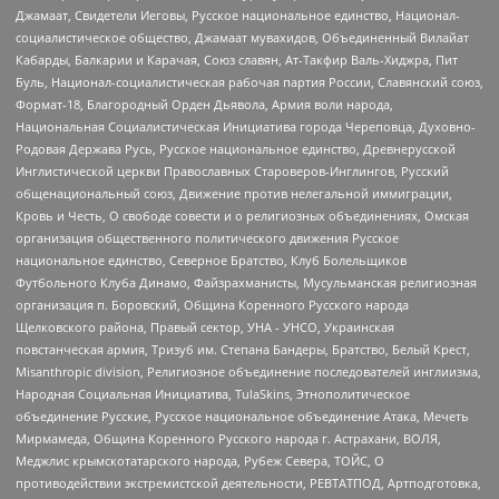
Джамаат, Свидетели Иеговы, Русское национальное единство, Национал-
социалистическое общество, Джамаат мувахидов, Объединенный Вилайат
Кабарды, Балкарии и Карачая, Союз славян, Ат-Такфир Валь-Хиджра, Пит
Буль, Национал-социалистическая рабочая партия России, Славянский союз,
Формат-18, Благородный Орден Дьявола, Армия воли народа,
Национальная Социалистическая Инициатива города Череповца, Духовно-
Родовая Держава Русь, Русское национальное единство, Древнерусской
Инглистической церкви Православных Староверов-Инглингов, Русский
общенациональный союз, Движение против нелегальной иммиграции,
Кровь и Честь, О свободе совести и о религиозных объединениях, Омская
организация общественного политического движения Русское
национальное единство, Северное Братство, Клуб Болельщиков
Футбольного Клуба Динамо, Файзрахманисты, Мусульманская религиозная
организация п. Боровский, Община Коренного Русского народа
Щелковского района, Правый сектор, УНА - УНСО, Украинская
повстанческая армия, Тризуб им. Степана Бандеры, Братство, Белый Крест,
Misanthropic division, Религиозное объединение последователей инглиизма,
Народная Социальная Инициатива, TulaSkins, Этнополитическое
объединение Русские, Русское национальное объединение Атака, Мечеть
Мирмамеда, Община Коренного Русского народа г. Астрахани, ВОЛЯ,
Меджлис крымскотатарского народа, Рубеж Севера, ТОЙС, О
противодействии экстремистской деятельности, РЕВТАТПОД, Артподготовка,