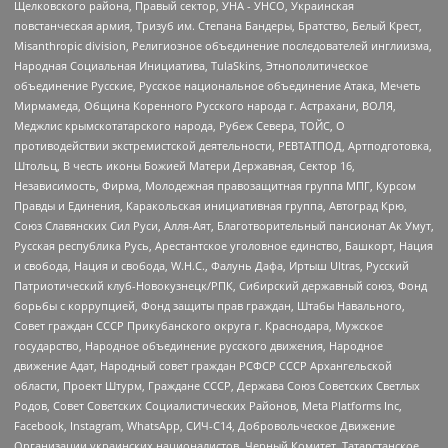
Щелковского района, Правый сектор, УНА - УНСО, Украинская
повстанческая армия, Тризуб им. Степана Бандеры, Братство, Белый Крест,
Misanthropic division, Религиозное объединение последователей инглиизма,
Народная Социальная Инициатива, TulaSkins, Этнополитическое
объединение Русские, Русское национальное объединение Атака, Мечеть
Мирмамеда, Община Коренного Русского народа г. Астрахани, ВОЛЯ,
Меджлис крымскотатарского народа, Рубеж Севера, ТОЙС, О
противодействии экстремистской деятельности, РЕВТАТПОД, Артподготовка,
Штольц, В честь иконы Божией Матери Державная, Сектор 16,
Независимость, Фирма, Молодежная правозащитная группа МПГ, Курсом
Правды и Единения, Каракольская инициативная группа, Автоград Крю,
Союз Славянских Сил Руси, Алля-Аят, Благотворительный пансионат Ак Умут,
Русская республика Русь, Арестантское уголовное единство, Башкорт, Нация
и свобода, Нация и свобода, W.H.С., Фалунь Дафа, Иртыш Ultras, Русский
Патриотический клуб-Новокузнецк/РПК, Сибирский державный союз, Фонд
борьбы с коррупцией, Фонд защиты прав граждан, Штабы Навального,
Совет граждан СССР Прикубанского округа г. Краснодара, Мужское
государство, Народное объединение русского движения, Народное
движение Адат, Народный совет граждан РСФСР СССР Архангельской
области, Проект Штурм, Граждане СССР, Держава Союз Советских Светлых
Родов, Совет Советских Социалистических Районов, Meta Platforms Inc,
Facebook, Instagram, WhatsApp, СИЧ-С14, Добровольческое Движение
Организации украинских националистов, Черный Комитет, Татарстанское