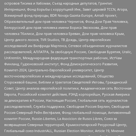
островов Тисима и Хабомаи, Съезд народных депутатов, Гринпис
Интернешнл, Фонд борьбы с коррупцией Инк, Завет церквей TCCN, Агора,
Всемирный фонд природы, BDR Novaja Gazeta-Europe, Алтай проект,
Образовательный дом прав человека Чернигов, Фонд Дом Прав Человека,
Белорусский дом прав человека имени Бориса Звозскова, Дом прав
человека Тбилиси, Дом прав человека Ереван, Дом прав человека Крым,
Центр дикого лосося, TVR Studios, ТВ Дождь, Центр европейских
исследований им Вилфрида Мартенса, Сетевое объединение журналистов
расследователей, АЛЛАТРА, За свободную Россию, Свободная Бурятия, Uralic,
UnKremlin, Международная федерация транспортных рабочих, ИстЧам
Финланд, Гудзоновский институт, Фонд Демократического Развития,
Комитет-2024, Центрально-Европейский университет, Центр
восточноевропейских и международных исследований, Общество
Сторожевой башни, Библии и трактатов Свидетелей Иеговы, Гражданский
Совет, Центр анализа европейской политики, Академическая сеть Восточная
Европа, Российский комитет действия, РЭНД корпорейшн, Русская Америка
за демократию в России, Настоящая Россия, Глобальная сеть журналистов-
расследователей, Служба поддержки, Свободная Россия Берлин, Свободная
Россия Северный Рейн-Вестфалия, Фонд глобальной помощи, Антивоенный
комитет России, Russie-Libertes, La Asocicion de Rusos Libres, Союз за
возвращение Северных территорий, Крымскотатарский Ресурсный Центр,
Глобальный союз IndustriALL, Russian Election Monitor, Article 19, Мнение