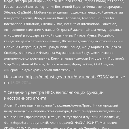
медиа, Федерация анархического черного креста, Радио Свободная Европа,
Германское общество изучения Восточной Европы, Фонд имени Фридриха
Эберта, XZ gGmbH, Мобильная академия поддержки гендерной демократии
и миротворчества, Форум имени Льва Копелева, American Councils for
International Education, Cultural Vistas, Institute of International Education,
Антивоенное движение Антальи, Открытый диалог, Школа международных
отношений и государственной политики им Питера Мунка, Российско-
канадский демократический альянс, Школа международных отношений им
Нормана Патерсона, Центр Гражданских Свобод, Фонд Бориса Немцова за
Свободу, Фонд имени Фридриха Науманна за свободу, Феминистское
антивоенное сопротивление, Комитет независимости Ингушетии, Прометей,
Stop Occupation of Karelia, Вернись живым, Фридом Хаус, СОТА медиа,
Либерально-демократическая Лига Украины
Источник:
https://minjust.gov.ru/ru/documents/7756/
данные
на
13.05.2024
* Сведения реестра НКО, выполняющих функции
иностранного агента:
Лилит, Правозащитная группа Гражданин.Армия.Право, Нижегородский
центр немецкой и европейской культуры, Центр гендерных исследований,
Фонд защиты прав граждан Штаб, Институт права и публичной политики,
Фонд борьбы с коррупцией, Альянс врачей, НАСИЛИЮ.НЕТ, Мы против
СПИДа, СВЕЧА, Гуманитарное действие, Открытый Петербург, Лига