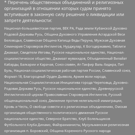
* Перечень общественных объединений и религиозных
организаций в отношении которых судом принято
вступившее в законную силу решение о ликвидации или
запрете деятельности:
Национал-большевистская партия, ВЕК РА, Рада земли Кубанской Духовно
Родовой Державы Русь, Община Духовного Управления Асгардской Веси
Беловодья, Славянская Община Капища Веды Перуна, Мужская Духовная
Семинария Староверов-Инглингов, Нурджулар, К Богодержавию, Таблиги
Джамаат, Свидетели Иеговы, Русское национальное единство, Национал-
социалистическое общество, Джамаат мувахидов, Объединенный Вилайат
Кабарды, Балкарии и Карачая, Союз славян, Ат-Такфир Валь-Хиджра, Пит
Буль, Национал-социалистическая рабочая партия России, Славянский союз,
Формат-18, Благородный Орден Дьявола, Армия воли народа,
Национальная Социалистическая Инициатива города Череповца, Духовно-
Родовая Держава Русь, Русское национальное единство, Древнерусской
Инглистической церкви Православных Староверов-Инглингов, Русский
общенациональный союз, Движение против нелегальной иммиграции,
Кровь и Честь, О свободе совести и о религиозных объединениях, Омская
организация общественного политического движения Русское
национальное единство, Северное Братство, Клуб Болельщиков
Футбольного Клуба Динамо, Файзрахманисты, Мусульманская религиозная
организация п. Боровский, Община Коренного Русского народа