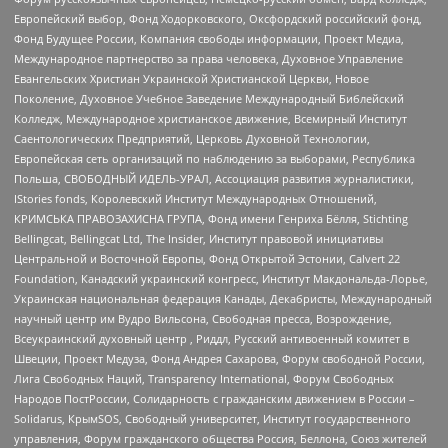
Европейский выбор, Фонд Ходорковского, Оксфордский российский фонд,
Фонд Будущее России, Компания свободы информации, Проект Медиа,
Международное партнерство за права человека, Духовное Управление
Евангельских Христиан Украинской Христианской Церкви, Новое
Поколение, Духовное Учебное Заведение Международный Библейский
Колледж, Международное христианское движение, Всемирный Институт
Саентологических Предприятий, Церковь Духовной Технологии,
Европейская сеть организаций по наблюдению за выборами, Республика
Польша, СВОБОДНЫЙ ИДЕЛЬ-УРАЛ, Ассоциация развития журналистики,
IStories fonds, Королевский Институт Международных Отношений,
КРИМСЬКА ПРАВОЗАХИСНА ГРУПА, Фонд имени Генриха Бёлля, Stichting
Bellingcat, Bellingcat Ltd, The Insider, Институт правовой инициативы
Центральной и Восточной Европы, Фонд Открытой Эстонии, Calvert 22
Foundation, Канадский украинский конгресс, Институт Макдональда-Лорье,
Украинская национальная федерация Канады, Декабристы, Международный
научный центр им Вудро Вильсона, Свободная пресса, Возрождение,
Всеукраинский духовный центр , Риддл, Русский антивоенный комитет в
Швеции, Проект Медуза, Фонд Андрея Сахарова, Форум свободной России,
Лига Свободных Наций, Transparеncy International, Форум Свободных
Народов ПостРоссии, Солидарность с гражданским движением в России –
Solidarus, КрымSOS, Свободный университет, Институт государственного
управления, Форум гражданского общества Россия, Беллона, Союз жителей