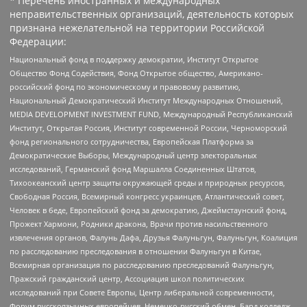
* Перечень иностранных и международных
неправительственных организаций, деятельность которых
признана нежелательной на территории Российской
Федерации:
Национальный фонд в поддержку демократии, Институт Открытое
Общество Фонд Содействия, Фонд Открытое общество, Американо-
российский фонд по экономическому и правовому развитию,
Национальный Демократический Институт Международных Отношений,
MEDIA DEVELOPMENT INVESTMENT FUND, Международный Республиканский
Институт, Открытая Россия, Институт современной России, Черноморский
фонд регионального сотрудничества, Европейская Платформа за
Демократические Выборы, Международный центр электоральных
исследований, Германский фонд Маршалла Соединенных Штатов,
Тихоокеанский центр защиты окружающей среды и природных ресурсов,
Свободная Россия, Всемирный конгресс украинцев, Атлантический совет,
Человек в беде, Европейский фонд за демократию, Джеймстаунский фонд,
Прожект Хармони, Родники дракона, Врачи против насильственного
извлечения органов, Фалунь Дафа, Друзья Фалуньгун, Фалуньгун, Коалиция
по расследованию преследования в отношении Фалуньгун в Китае,
Всемирная организация по расследованию преследований Фалуньгун,
Пражский гражданский центр, Ассоциация школ политических
исследований при Совете Европы, Центр либеральной современности,
Форум русскоязычных европейцев, Немецко-русский обмен, Бард колледж,