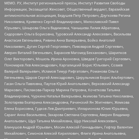
МЕМО. РУ, Институт региональной прессы, Институт Развития Свободы
Информации, Экозащита!-Женсовет, Общественный вердикт, Евразийская
антимонопольная ассоциация, Бедушев Петр Петрович, Дзугкоева Регина
Николаевна, Кривенко Сергей Владимирович, Милославский Павел
Юрьевич, Шнырова Ольга Вадимовна, Чанышева Лилия Айратовна,
Сидорович Ольга Борисовна, Туровский Александр Алексеевич, Васильева
Анастасия Евгеньевна, Ривина Анна Валерьевна, Бойко Анатолий
Николаевич, Дугин Сергей Георгиевич, Пивоваров Андрей Сергеевич,
Аверин Виталий Евгеньевич, Барахоев Магомед Бекханович, Шарипков
Олег Викторович, Мошель Ирина Ароновна, Шведов Григорий Сергеевич,
Пономарев Лев Александрович, Каргалицкий Борис Юльевич, Созаев
Валерий Валерьевич, Исламов Тимур Рифгатович, Романова Ольга
Евгеньевна, Щаров Сергей Алексадрович, Цирульников Борис Альбертович,
Гасан Ольга Павловна, Паутов Юрий Анатольевич, Верховский Александр
Маркович, Пислакова-Паркер Марина Петровна, Кочеткова Татьяна
Владимировна, Чуркина Наталья Валерьевна, Акимова Татьяна Николаевна,
Золотарева Екатерина Александровна, Рачинский Ян Збигневич, Жемкова
Елена Борисовна, Гудков Лев Дмитриевич, Илларионова Юлия Юрьевна,
Саранг Анна Васильевна, Захарова Светлана Сергеевна, Аверин Владимир
Анатольевич, Щур Татьяна Михайловна, Щур Николай Алексеевич,
Блинушов Андрей Юрьевич, Мосин Алексей Геннадьевич, Гефтер Валентин
Михайлович, Симонов Алексей Кириллович, Флиге Ирина Анатольевна,