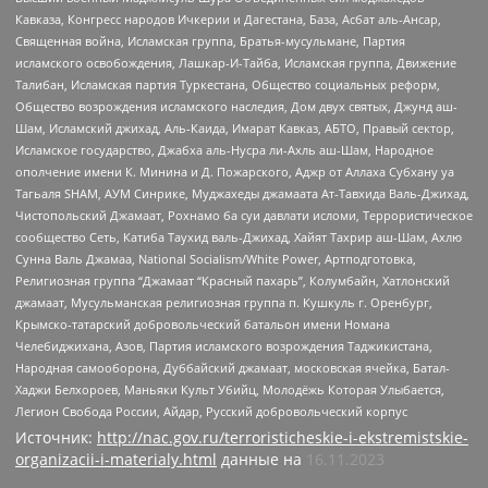
Кавказа, Конгресс народов Ичкерии и Дагестана, База, Асбат аль-Ансар,
Священная война, Исламская группа, Братья-мусульмане, Партия
исламского освобождения, Лашкар-И-Тайба, Исламская группа, Движение
Талибан, Исламская партия Туркестана, Общество социальных реформ,
Общество возрождения исламского наследия, Дом двух святых, Джунд аш-
Шам, Исламский джихад, Аль-Каида, Имарат Кавказ, АБТО, Правый сектор,
Исламское государство, Джабха аль-Нусра ли-Ахль аш-Шам, Народное
ополчение имени К. Минина и Д. Пожарского, Аджр от Аллаха Субхану уа
Тагьаля SHAM, АУМ Синрике, Муджахеды джамаата Ат-Тавхида Валь-Джихад,
Чистопольский Джамаат, Рохнамо ба суи давлати исломи, Террористическое
сообщество Сеть, Катиба Таухид валь-Джихад, Хайят Тахрир аш-Шам, Ахлю
Сунна Валь Джамаа, National Socialism/White Power, Артподготовка,
Религиозная группа “Джамаат “Красный пахарь”, Колумбайн, Хатлонский
джамаат, Мусульманская религиозная группа п. Кушкуль г. Оренбург,
Крымско-татарский добровольческий батальон имени Номана
Челебиджихана, Азов, Партия исламского возрождения Таджикистана,
Народная самооборона, Дуббайский джамаат, московская ячейка, Батал-
Хаджи Белхороев, Маньяки Культ Убийц, Молодёжь Которая Улыбается,
Легион Свобода России, Айдар, Русский добровольческий корпус
Источник:
http://nac.gov.ru/terroristicheskie-i-ekstremistskie-
organizacii-i-materialy.html
данные на
16.11.2023