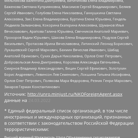
Мельникова Валентина Дмитриевна, Вититинова Елена Владимировна,
Баженова Светлана Куприяновна, Максимов Сергей Владимирович, Беляев
Сергей Иванович, Голубева Елена Николаевна, Ганнушкина Светлана
Алексеевна, Закс Елена Владимировна, Буртина Елена Юрьевна, Гендель
Людмила Залмановна, Кокорина Екатерина Алексеевна, Шуманов Илья
Вячеславович, Арапова Галина Юрьевна, Свечников Анатолий Мариевич,
Прохоров Вадим Юрьевич, Шахова Елена Владимировна, Подузов Сергей
Васильевич, Протасова Ирина Вячеславовна, Литинский Леонид Борисович,
Лукашевский Сергей Маркович, Бахмин Вячеслав Иванович, Шабад
Анатолий Ефимович, Сухих Дарья Николаевна, Орлов Олег Петрович,
Добровольская Анна Дмитриевна, Королева Александра Евгеньевна,
Смирнов Владимир Александрович, Вицин Сергей Ефимович, Золотухин
Борис Андреевич, Левинсон Лев Семенович, Локшина Татьяна Иосифовна,
Орлов Олег Петрович, Полякова Мара Федоровна, Резник Генри Маркович,
Захаров Герман Константинович
Источник:
http://unro.minjust.ru/NKOForeignAgent.aspx
данные на
24.03.2022
* Единый федеральный список организаций, в том числе
иностранных и международных организаций, признанных
в соответствии с законодательством Российской Федерации
террористическими:
Высший военный Маджлисуль Шура Объединенных сил моджахедов