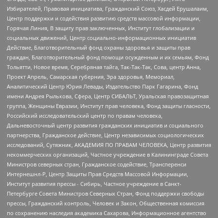
Избирателей, Правовая инициатива, Гражданский Союз, Хасдей Ерушалаим,
Центр поддержки и содействия развитию средств массовой информации,
Горячая Линия, В защиту прав заключенных, Институт глобализации и
социальных движений, Центр социально-информационных инициатив
Действие, Благотворительный фонд охраны здоровья и защиты прав
граждан, Благотворительный фонд помощи осужденным и их семьям, Фонд
Тольятти, Новое время, Серебряная тайга, Так-Так-Так, Сова, центр Анна,
Проект Апрель, Самарская губерния, Эра здоровья, Мемориал,
Аналитический Центр Юрия Левады, Издательство Парк Гагарина, Фонд
имени Андрея Рылькова, Сфера, Центр СИБАЛЬТ, Уральская правозащитная
группа, Женщины Евразии, Институт прав человека, Фонд защиты гласности,
Российский исследовательский центр по правам человека,
Дальневосточный центр развития гражданских инициатив и социального
партнерства, Гражданское действие, Центр независимых социологических
исследований, Сутяжник, АКАДЕМИЯ ПО ПРАВАМ ЧЕЛОВЕКА, Центр развития
некоммерческих организаций, Частное учреждение в Калининграде Совета
Министров северных стран, Гражданское содействие, Трансперенси
Интернешнл-Р, Центр Защиты Прав Средств Массовой Информации,
Институт развития прессы - Сибирь, Частное учреждение в Санкт-
Петербурге Совета Министров Северных Стран, Фонд поддержки свободы
прессы, Гражданский контроль, Человек и Закон, Общественная комиссия
по сохранению наследия академика Сахарова, Информационное агентство