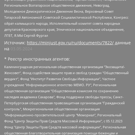
Региональное Всетатарское общественное движение, Невоград,
Молодежное Демократическое Движение Весна, Верховный Совет
Татарской Автономной Советской Социалистической Республики, Конгресс
ойрат-калмыцкого народа, Исполнительный комитет совета народных
депутатов Красноярского края, Этническое национальное объединение,
ЛГБТ, Я.МЫ Сергей Фургал
Источник:
https://minjust.gov.ru/ru/documents/7822/
данные
на
03.05.2024
* Реестр иностранных агентов:
Калининградская региональная общественная организация "Экозащита!-Женсовет", Фонд содействия защите прав и свобод граждан "Общественный вердикт", Фонд "Институт Развития Свободы Информации", Частное учреждение "Информационное агентство МЕМО. РУ", Региональная общественная организация "Общественная комиссия по сохранению наследия академика Сахарова", Фонд поддержки свободы прессы, Санкт-Петербургская общественная правозащитная организация "Гражданский контроль", Межрегиональная общественная организация "Информационно-просветительский центр "Мемориал", Региональный Фонд "Центр Защиты Прав Средств Массовой Информации", с 05.12.2023 Фонд "Центр Защиты Прав Средств массовой информации", Региональная общественная благотворительная организация помощи беженцам и мигрантам "Гражданское содействие", Негосударственное образовательное учреждение дополнительного профессионального образования (повышение квалификации) специалистов "АКАДЕМИЯ ПО ПРАВАМ ЧЕЛОВЕКА", Свердловская региональная общественная организация "Сутяжник", Автономная некоммерческая организация "Центр независимых социологических исследований", Союз общественных объединений "Российский исследовательский центр по правам человека", Региональное общественное учреждение научно-информационный центр "МЕМОРИАЛ", Некоммерческая организация "Фонд защиты гласности", Автономная некоммерческая организация "Институт прав человека", Городская общественная организация "Екатеринбургское общество "МЕМОРИАЛ", Городская общественная организация "Рязанское историко-просветительское и правозащитное общество "Мемориал" (Рязанский Мемориал), Челябинский региональный орган общественной самодеятельности – женское общественное объединение "Женщины Евразии", Челябинский региональный орган общественной самодеятельности "Уральская правозащитная группа", Фонд содействия защите здоровья и социальной справедливости имени Андрея Рылькова, Автономная Некоммерческая Организация "Аналитический Центр Юрия Левады", Автономная некоммерческая организация социальной поддержки населения "Проект Апрель", Региональная общественная организация помощи женщинам и детям, находящимся в кризисной ситуации "Информационно-методический центр "Анна", Фонд содействия развитию массовых коммуникаций и правовому просвещению "Так-так-Так", Фонд содействия устойчивому развитию "Серебряная тайга", Свердловский региональный общественный фонд социальных проектов "Новое время", "Idel.Реалии", Кавказ.Реалии, Крым.Реалии, Телеканал Настоящее Время, Татаро-башкирская служба Радио Свобода (Azatliq Radiosi), Радио Свободная Европа/Радио Свобода (PCE/PC), "Сибирь.Реалии", "Фактограф", Благотворительный фонд помощи осужденным и их семьям, Автономная некоммерческая организация "Институт глобализации и социальных движений", Фонд "В защиту прав заключенных", Частное учреждение "Центр поддержки и содействия развитию средств массовой информации", Пензенский региональный общественный благотворительный фонд "Гражданский союз", "Север.Реалии", Некоммерческая организация Фонд "Правовая инициатива", Общество с ограниченной ответственностью "Радио Свободная Европа/Радио Свобода", Чешское информационное агентство "MEDIUM-ORIENT", Красноярская региональная общественная организация "Мы против СПИДа", Камалягин Денис Николаевич, Маркелов Сергей Евгеньевич, Пономарев Лев Александрович, Савицкая Людмила Алексеевна, Автономная некоммерческая организация "Центр по работе с проблемой насилия "НАСИЛИЮ.НЕТ", Межрегиональный профессиональный союз работников здравоохранения "Альянс врачей", Юридическое лицо, зарегистрированное в Латвийской Республике, SIA "Medusa Project" (регистрационный номер 40103797863, дата регистрации 10.06.2014), Некоммерческая организация "Фонд по борьбе с коррупцией", Автономная некоммерческая организация "Институт права и публичной политики", Баданин Роман Сергеевич, Гликин Максим Александрович, Железнова Мария Михайловна, Лукьянова Юлия Сергеевна, Маетная Елизавета Витальевна, Маняхин Петр Борисович, Чуракова Ольга Владимировна, Ярош Юлия Петровна, Юридическое лицо "The Insider SIA", зарегистрированное в Риге, Латвийская Республика (дата регистрации 26.06.2015), являющееся администратором доменного имени интернет-издания "The Insider SIA", https://theins.ru, Постернак Алексей Евгеньевич, Рубин Михаил Аркадьевич, Анин Роман Александрович, Юридическое лицо Istories fonds, зарегистрированное в Латвийской Республике (регистрационный номер 50008295751, дата регистрации 24.02.2020), Великовский Дмитрий Александрович, Долинина Ирина Николаевна, Мароховская Алеся Алексеевна, Шлейнов Роман Юрьевич, Шмагун Олеся Валентиновна, Общество с ограниченной ответственностью "Альтаир 2021", Общество с ограниченной ответственностью "Вега 2021", Общество с ограниченной ответственностью "Главный редактор 2021", Общество с ограниченной ответственностью "Ромашки монолит", Важенков Артем Валерьевич, Ивановская областная общественная организация "Центр гендерных исследований", Гурман Юрий Альбертович, Медиапроект "ОВД-Инфо", Егоров Владимир Владимирович, Жилинский Владимир Александрович, Общество с ограниченной ответственностью "ЗП", Иванова София Юрьевна, Карезина Инна Павловна, Кильтау Екатерина Викторовна, Петров Алексей Викторович, Пискунов Сергей Евгеньевич, Смирнов Сергей Сергеевич, Тихонов Михаил Сергеевич, Общество с ограниченной ответственностью "ЖУРНАЛИСТ-ИНОСТРАННЫЙ АГЕНТ", Арапова Галина Юрьевна, Вольтская Татьяна Анатольевна, Американская компания "Mason G.E.S. Anonymous Foundation" (США), являющаяся владельцем интернет-издания https://mnews.world/, Компания "Stichting Bellingcat", зарегистрированная в Нидерландах (дата регистрации 11.07.2018), Захаров Андрей Вячеславович, Клепиковская Екатерина Дмитриевна, Общество с ограниченной ответственностью "МЕМО", Перл Роман Александрович, Симонов Евгений Алексеевич, Соловьева Елена Анатольевна, Сотников Даниил Владимирович, Сурначева Елизавета Дмитриевна, Автономная некоммерческая организация по защите прав человека и информированию населения "Якутия – Наше Мнение", Общество с ограниченной ответственностью "Москоу диджитал медиа", с 26.01.2023 Общество с ограниченной ответственностью "Чайка Белые сады", Ветошкина Валерия Валерьевна, Заговора Максим Александрович, Межрегиональное общественное движение "Российская ЛГБТ - сеть", Оленичев Максим Владимирович, Павлов Иван Юрьевич, Скворцова Елена Сергеевна, Общество с ограниченной ответственностью "Как бы инагент", Кочетков Игорь Викторович, Общество с ограниченной ответственностью "Честные выборы", Еланчик Олег Александрович, Общество с ограниченной ответственностью "Нобелевский призыв", Гималова Регина Эмилевна, Григорьев Андрей Валерьевич, Григорьева Алина Александровна, Ассоциация по содействию защите прав призывников, альтернативнослужащих и военнослужащих "Правозащитная группа "Гражданин.Армия.Право", Хисамова Регина Фаритовна, Автономная некоммерческая организация по реализации социально-правовых программ "Лилит", Дальневосточное общественное движение "Маяк", Санкт-Петербургская ЛГБТ-инициативная группа "Выход", Инициативная группа ЛГБТ+ "Реверс", Алексеев Андрей Викторович, Бекбулатова Таисия Львовна, Беляев Иван Михайлович, Владыкина Елена Сергеевна, Гельман Марат Александрович, Никульшина Вероника Юрьевна, Толоконникова Надежда Андреевна, Шендерович Виктор Анатольевич, Общество с ограниченной ответственностью "Данное сообщение", Общество с ограниченной ответственностью Издательский дом "Новая глава", Айнбиндер Александра Александровна, Московский комьюнити-центр для ЛГБТ+инициатив, Благотворительный фонд развития филантропии, Deutsche Welle (Германия, Kurt-Schumacher-Strasse 3, 53113 Bonn), Борзунова Мария Михайловна, Воробьев Виктор Викторович, Голубева Анна Львовна, Константинова Алла Михайловна, Малкова Ирина Владимировна, Мурадов Мурад Абдулгалимович, Осетинская Елизавета Николаевна, Понасенков Евгений Николаевич, Ганапольский Матвей Юрьевич, Киселев Евгений Алексеевич, Борухович Ирина Григорьевна, Дремин Иван Тимофеевич, Дубровский Дмитрий Викторович, Красноярская региональная общественная организация поддержки и развития альтернативных образовательных технологий и межкультурных коммуникаций "ИНТЕРРА", Маяковская Екатерина Алексеевна, Фейгин Марк Захарович, Филимонов Андрей Викторович, Дзугкоева Регина Николаевна, Доброхотов Роман Александрович, Дудь Юрий Александрович, Елкин Сергей Владимирович, Кругликов Кирилл Игоревич, Сабунаева Мария Леонидовна, Семенов Алексей Владимирович, Шаинян Карен Багратович, Шульман Екатерина Михайловна, Асафьев Артур Валерьевич, Вахштайн Виктор Семенович, Венедиктов Алексей Алексеевич, Лушникова Екатерина Евгеньевна, Волков Леонид Михайлович, Невзоров Александр Глебович, Пархоменко Сергей Борисович, Сироткин Ярослав Николаевич, Кара-Мурза Владимир Владимирович, Баранова Наталья Владимировна, Гозман Леонид Яковлевич, Кагарлицкий Борис Юльевич, Климарев Михаил Валерьевич, Милов Владимир Станиславович, Автономная некоммерческая организация Краснодарский центр современного искусства "Типография", Моргенштерн Алишер Тагирович, Соболь Любовь Эдуардовна, Общество с ограниченной ответственностью "ЛИЗА НОРМ", Каспаров Гарри Кимович, Ходорковский Михаил Борисович, Общество с ограниченной ответственностью "Апрельские тезисы", Данилович Ирина Брониславовна, Кашин Олег Владимирович, Петров Николай Владимирович, Пивоваров Алексей Владимирович, Соколов Михаил Владимирович, Цветкова Юлия Владимировна, Чичваркин Евгений Александрович, Комитет против пыток/Команда против пыток, Общество с ограниченной ответственностью "Первый научный", Общество с ограниченной ответственностью "Вертолет и ко", Белоцерковская Вероника Борисовна, Кац Максим Евгеньевич, Лазарева Татьяна Юрьевна, Шаведдинов Руслан Табризович, Яшин Илья Валерьевич, Общество с ограниченной ответственностью "Иноагент ААВ", Алешковский Дмитрий Петрович, Альбац Евгения Марковна, Быков Дмитрий Львович, Галямина Юлия Евгеньевна, Лойко Сергей Леонидович, Мартынов Кирилл Константинович, Медведев Сергей Александрович, Крашенинников Федор Геннадиевич, Гордеева Катерина Вл