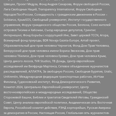
Швеции, Проект Медуза, Фонд Андрея Сахарова, Форум свободной России,
Лига Свободных Наций, Transparеncy International, Форум Свободных
Народов ПостРоссии, Солидарность с гражданским движением в России –
Solidarus, КрымSOS, Свободный университет, Институт государственного
управления, Форум гражданского общества Россия, Беллона, Союз жителей
островов Тисима и Хабомаи, Съезд народных депутатов, Гринпис
Интернешнл, Фонд борьбы с коррупцией Инк, Завет церквей TCCN, Агора,
Всемирный фонд природы, BDR Novaja Gazeta-Europe, Алтай проект,
Образовательный дом прав человека Чернигов, Фонд Дом Прав Человека,
Белорусский дом прав человека имени Бориса Звозскова, Дом прав
человека Тбилиси, Дом прав человека Ереван, Дом прав человека Крым,
Центр дикого лосося, TVR Studios, ТВ Дождь, Центр европейских
исследований им Вилфрида Мартенса, Сетевое объединение журналистов
расследователей, АЛЛАТРА, За свободную Россию, Свободная Бурятия, Uralic,
UnKremlin, Международная федерация транспортных рабочих, ИстЧам
Финланд, Гудзоновский институт, Фонд Демократического Развития,
Комитет-2024, Центрально-Европейский университет, Центр
восточноевропейских и международных исследований, Общество
Сторожевой башни, Библии и трактатов Свидетелей Иеговы, Гражданский
Совет, Центр анализа европейской политики, Академическая сеть Восточная
Европа, Российский комитет действия, РЭНД корпорейшн, Русская Америка
за демократию в России, Настоящая Россия, Глобальная сеть журналистов-