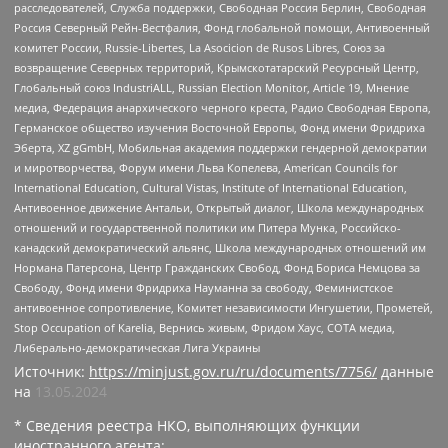
расследователей, Служба поддержки, Свободная Россия Берлин, Свободная
Россия Северный Рейн-Вестфалия, Фонд глобальной помощи, Антивоенный
комитет России, Russie-Libertes, La Asocicion de Rusos Libres, Союз за
возвращение Северных территорий, Крымскотатарский Ресурсный Центр,
Глобальный союз IndustriALL, Russian Election Monitor, Article 19, Мнение
медиа, Федерация анархического черного креста, Радио Свободная Европа,
Германское общество изучения Восточной Европы, Фонд имени Фридриха
Эберта, XZ gGmbH, Мобильная академия поддержки гендерной демократии
и миротворчества, Форум имени Льва Копелева, American Councils for
International Education, Cultural Vistas, Institute of International Education,
Антивоенное движение Антальи, Открытый диалог, Школа международных
отношений и государственной политики им Питера Мунка, Российско-
канадский демократический альянс, Школа международных отношений им
Нормана Патерсона, Центр Гражданских Свобод, Фонд Бориса Немцова за
Свободу, Фонд имени Фридриха Науманна за свободу, Феминистское
антивоенное сопротивление, Комитет независимости Ингушетии, Прометей,
Stop Occupation of Karelia, Вернись живым, Фридом Хаус, СОТА медиа,
Либерально-демократическая Лига Украины
Источник:
https://minjust.gov.ru/ru/documents/7756/
данные
на
13.05.2024
* Сведения реестра НКО, выполняющих функции
иностранного агента: