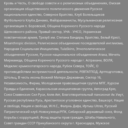
Кровь и Честь, О свободе совести и о религиозных объединениях, Омская
организация общественного политического движения Русское
национальное единство, Северное Братство, Клуб Болельщиков
Футбольного Клуба Динамо, Файзрахманисты, Мусульманская религиозная
организация п. Боровский, Община Коренного Русского народа
Щелковского района, Правый сектор, УНА - УНСО, Украинская
повстанческая армия, Тризуб им. Степана Бандеры, Братство, Белый Крест,
Misanthropic division, Религиозное объединение последователей инглиизма,
Народная Социальная Инициатива, TulaSkins, Этнополитическое
объединение Русские, Русское национальное объединение Атака, Мечеть
Мирмамеда, Община Коренного Русского народа г. Астрахани, ВОЛЯ,
Меджлис крымскотатарского народа, Рубеж Севера, ТОЙС, О
противодействии экстремистской деятельности, РЕВТАТПОД, Артподготовка,
Штольц, В честь иконы Божией Матери Державная, Сектор 16,
Независимость, Фирма, Молодежная правозащитная группа МПГ, Курсом
Правды и Единения, Каракольская инициативная группа, Автоград Крю,
Союз Славянских Сил Руси, Алля-Аят, Благотворительный пансионат Ак Умут,
Русская республика Русь, Арестантское уголовное единство, Башкорт, Нация
и свобода, Нация и свобода, W.H.С., Фалунь Дафа, Иртыш Ultras, Русский
Патриотический клуб-Новокузнецк/РПК, Сибирский державный союз, Фонд
борьбы с коррупцией, Фонд защиты прав граждан, Штабы Навального,
Совет граждан СССР Прикубанского округа г. Краснодара, Мужское