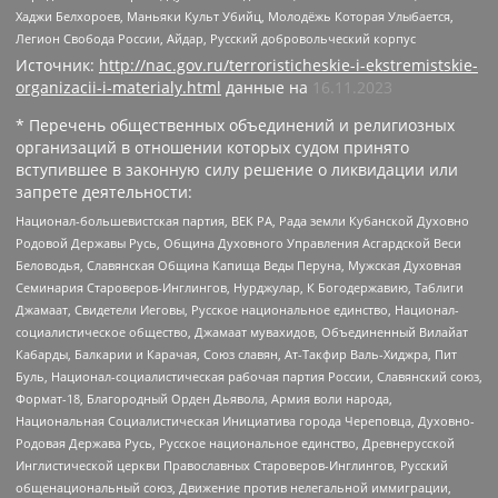
Хаджи Белхороев, Маньяки Культ Убийц, Молодёжь Которая Улыбается,
Легион Свобода России, Айдар, Русский добровольческий корпус
Источник:
http://nac.gov.ru/terroristicheskie-i-ekstremistskie-
organizacii-i-materialy.html
данные на
16.11.2023
* Перечень общественных объединений и религиозных
организаций в отношении которых судом принято
вступившее в законную силу решение о ликвидации или
запрете деятельности:
Национал-большевистская партия, ВЕК РА, Рада земли Кубанской Духовно
Родовой Державы Русь, Община Духовного Управления Асгардской Веси
Беловодья, Славянская Община Капища Веды Перуна, Мужская Духовная
Семинария Староверов-Инглингов, Нурджулар, К Богодержавию, Таблиги
Джамаат, Свидетели Иеговы, Русское национальное единство, Национал-
социалистическое общество, Джамаат мувахидов, Объединенный Вилайат
Кабарды, Балкарии и Карачая, Союз славян, Ат-Такфир Валь-Хиджра, Пит
Буль, Национал-социалистическая рабочая партия России, Славянский союз,
Формат-18, Благородный Орден Дьявола, Армия воли народа,
Национальная Социалистическая Инициатива города Череповца, Духовно-
Родовая Держава Русь, Русское национальное единство, Древнерусской
Инглистической церкви Православных Староверов-Инглингов, Русский
общенациональный союз, Движение против нелегальной иммиграции,