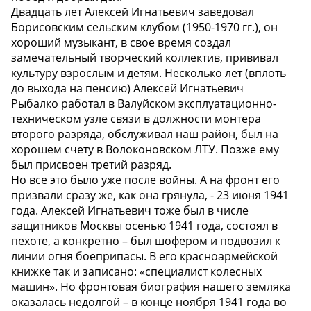
Двадцать лет Алексей Игнатьевич заведовал
Борисовским сельским клубом (1950-1970 гг.), он
хороший музыкант, в свое время создал
замечательный творческий коллектив, прививал
культуру взрослым и детям. Несколько лет (вплоть
до выхода на пенсию) Алексей Игнатьевич
Рыбалко работал в Валуйском эксплуатационно-
техническом узле связи в должности монтера
второго разряда, обслуживал наш район, был на
хорошем счету в Волоконовском ЛТУ. Позже ему
был присвоен третий разряд.
Но все это было уже после войны. А на фронт его
призвали сразу же, как она грянула, - 23 июня 1941
года. Алексей Игнатьевич тоже был в числе
защитников Москвы осенью 1941 года, состоял в
пехоте, а конкретно – был шофером и подвозил к
линии огня боеприпасы. В его красноармейской
книжке так и записано: «специалист колесных
машин». Но фронтовая биография нашего земляка
оказалась недолгой – в конце ноября 1941 года во