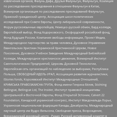
извлечения органов, Фалунь Дафа, Друзья Фалуньгун, Фалуньгун, Коалиция
по расследованию преследования в отношении Фалуньгун в Китае,
Всемирная организация по расследованию преследований Фалуньгун,
Пражский гражданский центр, Ассоциация школ политических
исследований при Совете Европы, Центр либеральной современности,
Форум русскоязычных европейцев, Немецко-русский обмен, Бард колледж,
Европейский выбор, Фонд Ходорковского, Оксфордский российский фонд,
Фонд Будущее России, Компания свободы информации, Проект Медиа,
Международное партнерство за права человека, Духовное Управление
Евангельских Христиан Украинской Христианской Церкви, Новое
Поколение, Духовное Учебное Заведение Международный Библейский
Колледж, Международное христианское движение, Всемирный Институт
Саентологических Предприятий, Церковь Духовной Технологии,
Европейская сеть организаций по наблюдению за выборами, Республика
Польша, СВОБОДНЫЙ ИДЕЛЬ-УРАЛ, Ассоциация развития журналистики,
IStories fonds, Королевский Институт Международных Отношений,
КРИМСЬКА ПРАВОЗАХИСНА ГРУПА, Фонд имени Генриха Бёлля, Stichting
Bellingcat, Bellingcat Ltd, The Insider, Институт правовой инициативы
Центральной и Восточной Европы, Фонд Открытой Эстонии, Calvert 22
Foundation, Канадский украинский конгресс, Институт Макдональда-Лорье,
Украинская национальная федерация Канады, Декабристы, Международный
научный центр им Вудро Вильсона, Свободная пресса, Возрождение,
Всеукраинский духовный центр , Риддл, Русский антивоенный комитет в