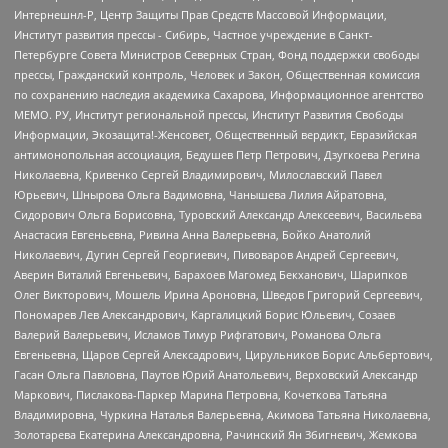
Интернешнл-Р, Центр Защиты Прав Средств Массовой Информации,
Институт развития прессы - Сибирь, Частное учреждение в Санкт-
Петербурге Совета Министров Северных Стран, Фонд поддержки свободы
прессы, Гражданский контроль, Человек и Закон, Общественная комиссия
по сохранению наследия академика Сахарова, Информационное агентство
МЕМО. РУ, Институт региональной прессы, Институт Развития Свободы
Информации, Экозащита!-Женсовет, Общественный вердикт, Евразийская
антимонопольная ассоциация, Бедушев Петр Петрович, Дзугкоева Регина
Николаевна, Кривенко Сергей Владимирович, Милославский Павел
Юрьевич, Шнырова Ольга Вадимовна, Чанышева Лилия Айратовна,
Сидорович Ольга Борисовна, Туровский Александр Алексеевич, Васильева
Анастасия Евгеньевна, Ривина Анна Валерьевна, Бойко Анатолий
Николаевич, Дугин Сергей Георгиевич, Пивоваров Андрей Сергеевич,
Аверин Виталий Евгеньевич, Барахоев Магомед Бекханович, Шарипков
Олег Викторович, Мошель Ирина Ароновна, Шведов Григорий Сергеевич,
Пономарев Лев Александрович, Каргалицкий Борис Юльевич, Созаев
Валерий Валерьевич, Исламов Тимур Рифгатович, Романова Ольга
Евгеньевна, Щаров Сергей Алексадрович, Цирульников Борис Альбертович,
Гасан Ольга Павловна, Паутов Юрий Анатольевич, Верховский Александр
Маркович, Пислакова-Паркер Марина Петровна, Кочеткова Татьяна
Владимировна, Чуркина Наталья Валерьевна, Акимова Татьяна Николаевна,
Золотарева Екатерина Александровна, Рачинский Ян Збигневич, Жемкова