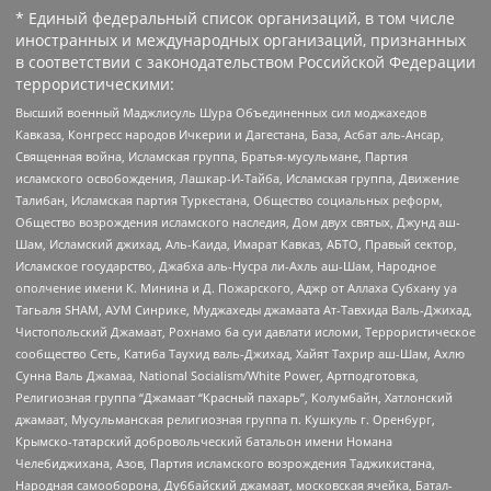
* Единый федеральный список организаций, в том числе
иностранных и международных организаций, признанных
в соответствии с законодательством Российской Федерации
террористическими:
Высший военный Маджлисуль Шура Объединенных сил моджахедов
Кавказа, Конгресс народов Ичкерии и Дагестана, База, Асбат аль-Ансар,
Священная война, Исламская группа, Братья-мусульмане, Партия
исламского освобождения, Лашкар-И-Тайба, Исламская группа, Движение
Талибан, Исламская партия Туркестана, Общество социальных реформ,
Общество возрождения исламского наследия, Дом двух святых, Джунд аш-
Шам, Исламский джихад, Аль-Каида, Имарат Кавказ, АБТО, Правый сектор,
Исламское государство, Джабха аль-Нусра ли-Ахль аш-Шам, Народное
ополчение имени К. Минина и Д. Пожарского, Аджр от Аллаха Субхану уа
Тагьаля SHAM, АУМ Синрике, Муджахеды джамаата Ат-Тавхида Валь-Джихад,
Чистопольский Джамаат, Рохнамо ба суи давлати исломи, Террористическое
сообщество Сеть, Катиба Таухид валь-Джихад, Хайят Тахрир аш-Шам, Ахлю
Сунна Валь Джамаа, National Socialism/White Power, Артподготовка,
Религиозная группа “Джамаат “Красный пахарь”, Колумбайн, Хатлонский
джамаат, Мусульманская религиозная группа п. Кушкуль г. Оренбург,
Крымско-татарский добровольческий батальон имени Номана
Челебиджихана, Азов, Партия исламского возрождения Таджикистана,
Народная самооборона, Дуббайский джамаат, московская ячейка, Батал-