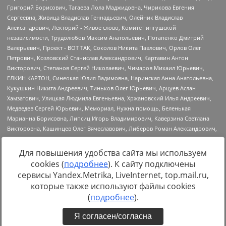
Для повышения удобства сайта мы используем
cookies (
подробнее
). К сайту подключены
Источник:
https://minjust.gov.ru/uploaded/files/reestr-
сервисы Yandex.Metrika, LiveInternet, top.mail.ru,
inostrannyih-agentov-22-03-2024.pdf
данные на
22.03.2024
которые также используют файлы cookies
(
подробнее
).
Я согласен/согласна