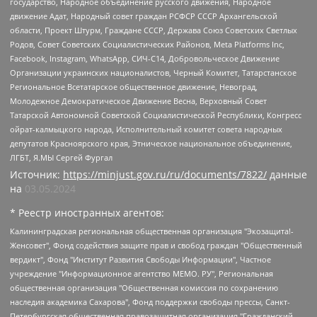
государство, Народное объединение русского движения, Народное
движение Адат, Народный совет граждан РСФСР СССР Архангельской
области, Проект Штурм, Граждане СССР, Держава Союз Советских Светлых
Родов, Совет Советских Социалистических Районов, Meta Platforms Inc,
Facebook, Instagram, WhatsApp, СИЧ-С14, Добровольческое Движение
Организации украинских националистов, Черный Комитет, Татарстанское
Региональное Всетатарское общественное движение, Невоград,
Молодежное Демократическое Движение Весна, Верховный Совет
Татарской Автономной Советской Социалистической Республики, Конгресс
ойрат-калмыцкого народа, Исполнительный комитет совета народных
депутатов Красноярского края, Этническое национальное объединение,
ЛГБТ, Я.МЫ Сергей Фургал
Источник:
https://minjust.gov.ru/ru/documents/7822/
данные
на
03.05.2024
* Реестр иностранных агентов:
Калининградская региональная общественная организация "Экозащита!-Женсовет", Фонд содействия защите прав и свобод граждан "Общественный вердикт", Фонд "Институт Развития Свободы Информации", Частное учреждение "Информационное агентство МЕМО. РУ", Региональная общественная организация "Общественная комиссия по сохранению наследия академика Сахарова", Фонд поддержки свободы прессы, Санкт-Петербургская общественная правозащитная организация "Гражданский контроль", Межрегиональная общественная организация "Информационно-просветительский центр "Мемориал", Региональный Фонд "Центр Защиты Прав Средств Массовой Информации", с 05.12.2023 Фонд "Центр Защиты Прав Средств массовой информации", Региональная общественная благотворительная организация помощи беженцам и мигрантам "Гражданское содействие", Негосударственное образовательное учреждение дополнительного профессионального образования (повышение квалификации) специалистов "АКАДЕМИЯ ПО ПРАВАМ ЧЕЛОВЕКА", Свердловская региональная общественная организация "Сутяжник", Автономная некоммерческая организация "Центр независимых социологических исследований", Союз общественных объединений "Российский исследовательский центр по правам человека", Региональное общественное учреждение научно-информационный центр "МЕМОРИАЛ", Некоммерческая организация "Фонд защиты гласности", Автономная некоммерческая организация "Институт прав человека", Городская общественная организация "Екатеринбургское общество "МЕМОРИАЛ", Городская общественная организация "Рязанское историко-просветительское и правозащитное общество "Мемориал" (Рязанский Мемориал), Челябинский региональный орган общественной самодеятельности – женское общественное объединение "Женщины Евразии", Челябинский региональный орган общественной самодеятельности "Уральская правозащитная группа", Фонд содействия защите здоровья и социальной справедливости имени Андрея Рылькова, Автономная Некоммерческая Организация "Аналитический Центр Юрия Левады", Автономная некоммерческая организация социальной поддержки населения "Проект Апрель", Региональная общественная организация помощи женщинам и детям, находящимся в кризисной ситуации "Информационно-методический центр "Анна", Фонд содействия развитию массовых коммуникаций и правовому просвещению "Так-так-Так", Фонд содействия устойчивому развитию "Серебряная тайга", Свердловский региональный общественный фонд социальных проектов "Новое время", "Idel.Реалии", Кавказ.Реалии, Крым.Реалии, Телеканал Настоящее Время, Татаро-башкирская служба Радио Свобода (Azatliq Radiosi), Радио Свободная Европа/Радио Свобода (PCE/PC), "Сибирь.Реалии", "Фактограф", Благотворительный фонд помощи осужденным и их семьям, Автономная некоммерческая организация "Институт глобализации и социальных движений", Фонд "В защиту прав заключенных", Частное учреждение "Центр поддержки и содействия развитию средств массовой информации", Пензенский региональный общественный благотворительный фонд "Гражданский союз", "Север.Реалии", Некоммерческая организация Фонд "Правовая инициатива", Общество с ограниченной ответственностью "Радио Свободная Европа/Радио Свобода", Чешское информационное агентство "MEDIUM-ORIENT", Красноярская региональная общественная организация "Мы против СПИДа", Камалягин Денис Николаевич, Маркелов Сергей Евгеньевич, Пономарев Лев Александрович, Савицкая Людмила Алексеевна, Автономная некоммерческая организация "Центр по работе с проблемой насилия "НАСИЛИЮ.НЕТ", Межрегиональный профессиональный союз работников здравоохранения "Альянс врачей", Юридическое лицо, зарегистрированное в Латвийской Республике, SIA "Medusa Project" (регистрационный номер 40103797863, дата регистрации 10.06.2014), Некоммерческая организация "Фонд по борьбе с коррупцией", Автономная некоммерческая организация "Институт права и публичной политики", Баданин Роман Сергеевич, Гликин Максим Александрович, Железнова Мария Михайловна, Лукьянова Юлия Сергеевна, Маетная Елизавета Витальевна, Маняхин Петр Борисович, Чуракова Ольга Владимировна, Ярош Юлия Петровна, Юридическое лицо "The Insider SIA", зарегистрированное в Риге, Латвийская Республика (дата регистрации 26.06.2015), являющееся администратором доменного имени интернет-издания "The Insider SIA", https://theins.ru, Постернак Алексей Евгеньевич, Рубин Михаил Аркадьевич, Анин Роман Александрович, Юридическое лицо Istories fonds, зарегистрированное в Латвийской Республике (регистрационный номер 50008295751, дата регистрации 24.02.2020), Великовский Дмитрий Александрович, Долинина Ирина Николаевна, Мароховская Алеся Алексеевна, Шлейнов Роман Юрьевич, Шмагун Олеся Валентиновна, Общество с ограниченной ответственностью "Альтаир 2021", Общество с ограниченной ответственностью "Вега 2021", Общество с ограниченной ответственностью "Главный редактор 2021", Общество с ограниченной ответственностью "Ромашки монолит", Важенков Артем Валерьевич, Ивановская областная общественная организация "Центр гендерных исследований", Гурман Юрий Альбертович, Медиапроект "ОВД-Инфо", Егоров Владимир Владимирович, Жилинский Владимир Александрович, Общество с ограниченной ответственностью "ЗП", Иванова София Юрьевна, Карезина Инна Павловна, Кильтау Екатерина Викторовна, Петров Алексей Викторович, Пискунов Сергей Евгеньевич, Смирнов Сергей Сергеевич, Тихонов Михаил Сергеевич, Общество с ограниченной ответственностью "ЖУРНАЛИСТ-ИНОСТРАННЫЙ АГЕНТ", Арапова Галина Юрьевна, Вольтская Татьяна Анатольевна, Американская компания "Mason G.E.S. Anonymous Foundation" (США), являющаяся владельцем интернет-издания https://mnews.world/, Компания "Stichting Bellingcat", зарегистрированная в Нидерландах (дата регистрации 11.07.2018), Захаров Андрей Вячеславович, Клепиковская Екатерина Дмитриевна, Общество с ограниченной ответственностью "МЕМО", Перл Роман Александрович, Симонов Евгений Алексеевич, Соловьева Елена Анатольевна, Сотников Даниил Владимирович, Сурначева Елизавета Дмитриевна, Автономная некоммерческая организация по защите прав человека и информированию населения "Якутия – Наше Мнение", Общество с ограниченной ответственностью "Москоу диджитал медиа", с 26.01.2023 Общество с ограниченной ответственностью "Чайка Белые сады", Ветошкина Валерия Валерьевна, Заговора Максим Александрович, Межрегиональное общественное движение "Российская ЛГБТ - сеть", Оленичев Максим Владимирович, Павлов Иван Юрьевич, Скворцова Елена Сергеевна, Общество с ограниченной ответственностью "Как бы инагент", Кочетков Игорь Викторович, Общество с ограниченной ответственностью "Честные выборы", Еланчик Олег Александрович, Общество с ограниченной ответственностью "Нобелевский призыв", Гималова Регина Эмилевна, Григорьев Андрей Валерьевич, Григорьева Алина Александровна, Ассоциация по содействию защите прав призывников, альтернативнослужащих и военнослужащих "Правозащитная группа "Гражданин.Армия.Право", Хисамова Регина Фаритовна, Автономная некоммерческая организация по реализации социально-правовых программ "Лилит", Дальневосточное общественное движение "Маяк", Санкт-Петербургская ЛГБТ-инициативная группа "Выход", Инициативная группа ЛГБТ+ "Реверс", Алексеев Андрей Викторович, Бекбулатова Таисия Львовна, Беляев Иван Михайлович, Владыкина Елена Сергеевна, Гельман Марат Александрович, Никульшина Вероника Юрьевна, Толоконникова Надежда Андреевна, Шендерович Виктор Анатольевич, Общество с ограниченной ответственностью "Данное сообщение", Общество с ограниченной ответственностью Издательский дом "Новая глава", Айнбиндер Александра Александровна, Московский комьюнити-центр для ЛГБТ+инициатив, Благотворительный фонд развития филантропии, Deutsche Welle (Германия, Kurt-Schumacher-Strasse 3, 53113 Bonn), Борзунова Мария Михайловна, Воробьев Виктор Викторович, Голубева Анна Львовна, Константинова Алла Михайловна, Малкова Ирина Владимировна, Мурадов Мурад Абдулгалимович, Осетинская Елизавета Николаевна, Понасенков Евгений Николаевич, Ганапольский Матвей Юрьевич, Киселев Евгений Алексеевич, Борухович Ирина Григорьевна, Дремин Иван Тимофеевич, Дубровский Дмитрий Викторович, Красноярская региональная общественная организация поддержки и развития альтернативных образовательных технологий и межкультурных коммуникаций "ИНТЕРРА", Маяковская Екатерина Алексеевна, Фейгин Марк Захарович, Филимонов Андрей Викторович, Дзугкоева Регина Николаевна, Доброхотов Роман Александрович, Дудь Юрий Александрович, Елкин Сергей Владимирович, Кругликов Кирилл Игоревич, Сабунаева Мария Леонидовна, Семенов Алексей Владимирович, Шаинян Карен Багратович, Шульман Екатерина Михайловна, Асафьев Артур Валерьевич, Вахштайн Виктор Семенович, Венедиктов Алексей Алексеевич, Лушникова Екатерина Евгеньевна, Волков Леонид Михайлович, Невзоров Александр Глебович, Пархоменко Сергей Борисович, Сироткин Ярослав Николаевич, Кара-Мурза Владимир Владимирович, Баранова Наталья Владимировна, Гозман Леонид Яковлевич, Кагарлицкий Борис Юльевич, Климарев Михаил Валерьевич, Милов Владимир Станиславович, Автономная некоммерческая организация Краснодарский центр современного искусства "Типография", Моргенштерн Алишер Тагирович, Соболь Любовь Эдуардовна, Общество с ограниченной ответственностью "ЛИЗА НОРМ", Каспаров Гарри Кимович, Ходорковский Михаил Борисович, Общество с ограниченной ответственностью "Апрельские тезисы", Данилович Ирина Брониславовна, Кашин Олег Владимирович, Петров Николай Владимирович, Пивоваров Алексей Владимирович, Соколов Михаил Владимирович, Цветкова Юлия Владимировна, Чичваркин Евгений Александрович, Комитет против пыток/Команда против пыток, Общество с ограниченной ответственностью "Первый научный", Общество с ограниченной ответственностью "Вертолет и ко", Белоцерковская Вероника Борисовна, Кац Максим Евгеньевич, Лазарева Татьяна Юрьевна, Шаведдинов Руслан Табризович, Яшин Илья Валерьевич, Общество с ограниченной ответственностью "Иноагент ААВ", Алешковский Дмитрий Петрович, Альбац Евгения Марковна, Быков Дмитрий Львович, Галямина Юлия Евгеньевна, Лойко Сергей Леонидович, Мартынов Кирилл Константинович, Медведев Сергей Александрович, Крашенинников Федор Геннадиевич, Гордеева Катерина Вл