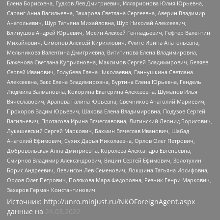
Елена Борисовна, Гудков Лев Дмитриевич, Илларионова Юлия Юрьевна,
Саранг Анна Васильевна, Захарова Светлана Сергеевна, Аверин Владимир
Анатольевич, Щур Татьяна Михайловна, Щур Николай Алексеевич,
Блинушов Андрей Юрьевич, Мосин Алексей Геннадьевич, Гефтер Валентин
Михайлович, Симонов Алексей Кириллович, Флиге Ирина Анатольевна,
Мельникова Валентина Дмитриевна, Вититинова Елена Владимировна,
Баженова Светлана Куприяновна, Максимов Сергей Владимирович, Беляев
Сергей Иванович, Голубева Елена Николаевна, Ганнушкина Светлана
Алексеевна, Закс Елена Владимировна, Буртина Елена Юрьевна, Гендель
Людмила Залмановна, Кокорина Екатерина Алексеевна, Шуманов Илья
Вячеславович, Арапова Галина Юрьевна, Свечников Анатолий Мариевич,
Прохоров Вадим Юрьевич, Шахова Елена Владимировна, Подузов Сергей
Васильевич, Протасова Ирина Вячеславовна, Литинский Леонид Борисович,
Лукашевский Сергей Маркович, Бахмин Вячеслав Иванович, Шабад
Анатолий Ефимович, Сухих Дарья Николаевна, Орлов Олег Петрович,
Добровольская Анна Дмитриевна, Королева Александра Евгеньевна,
Смирнов Владимир Александрович, Вицин Сергей Ефимович, Золотухин
Борис Андреевич, Левинсон Лев Семенович, Локшина Татьяна Иосифовна,
Орлов Олег Петрович, Полякова Мара Федоровна, Резник Генри Маркович,
Захаров Герман Константинович
Источник:
http://unro.minjust.ru/NKOForeignAgent.aspx
данные на
24.03.2022