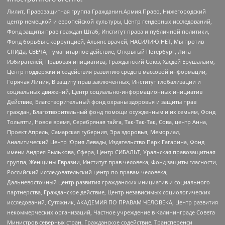
Лилит, Правозащитная группа Гражданин.Армия.Право, Нижегородский
центр немецкой и европейской культуры, Центр гендерных исследований,
Фонд защиты прав граждан Штаб, Институт права и публичной политики,
Фонд борьбы с коррупцией, Альянс врачей, НАСИЛИЮ.НЕТ, Мы против
СПИДа, СВЕЧА, Гуманитарное действие, Открытый Петербург, Лига
Избирателей, Правовая инициатива, Гражданский Союз, Хасдей Ерушалаим,
Центр поддержки и содействия развитию средств массовой информации,
Горячая Линия, В защиту прав заключенных, Институт глобализации и
социальных движений, Центр социально-информационных инициатив
Действие, Благотворительный фонд охраны здоровья и защиты прав
граждан, Благотворительный фонд помощи осужденным и их семьям, Фонд
Тольятти, Новое время, Серебряная тайга, Так-Так-Так, Сова, центр Анна,
Проект Апрель, Самарская губерния, Эра здоровья, Мемориал,
Аналитический Центр Юрия Левады, Издательство Парк Гагарина, Фонд
имени Андрея Рылькова, Сфера, Центр СИБАЛЬТ, Уральская правозащитная
группа, Женщины Евразии, Институт прав человека, Фонд защиты гласности,
Российский исследовательский центр по правам человека,
Дальневосточный центр развития гражданских инициатив и социального
партнерства, Гражданское действие, Центр независимых социологических
исследований, Сутяжник, АКАДЕМИЯ ПО ПРАВАМ ЧЕЛОВЕКА, Центр развития
некоммерческих организаций, Частное учреждение в Калининграде Совета
Министров северных стран, Гражданское содействие, Трансперенси