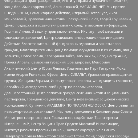
Фонд защиты прав граждан Штаб, Институт права и публичной политики,
Фонд борьбы с коррупцией, Альянс врачей, НАСИЛИЮ.НЕТ, Мы против
СПИДа, СВЕЧА, Гуманитарное действие, Открытый Петербург, Лига
Избирателей, Правовая инициатива, Гражданский Союз, Хасдей Ерушалаим,
Центр поддержки и содействия развитию средств массовой информации,
Горячая Линия, В защиту прав заключенных, Институт глобализации и
социальных движений, Центр социально-информационных инициатив
Действие, Благотворительный фонд охраны здоровья и защиты прав
граждан, Благотворительный фонд помощи осужденным и их семьям, Фонд
Тольятти, Новое время, Серебряная тайга, Так-Так-Так, Сова, центр Анна,
Проект Апрель, Самарская губерния, Эра здоровья, Мемориал,
Аналитический Центр Юрия Левады, Издательство Парк Гагарина, Фонд
имени Андрея Рылькова, Сфера, Центр СИБАЛЬТ, Уральская правозащитная
группа, Женщины Евразии, Институт прав человека, Фонд защиты гласности,
Российский исследовательский центр по правам человека,
Дальневосточный центр развития гражданских инициатив и социального
партнерства, Гражданское действие, Центр независимых социологических
исследований, Сутяжник, АКАДЕМИЯ ПО ПРАВАМ ЧЕЛОВЕКА, Центр развития
некоммерческих организаций, Частное учреждение в Калининграде Совета
Министров северных стран, Гражданское содействие, Трансперенси
Интернешнл-Р, Центр Защиты Прав Средств Массовой Информации,
Институт развития прессы - Сибирь, Частное учреждение в Санкт-
Петербурге Совета Министров Северных Стран, Фонд поддержки свободы