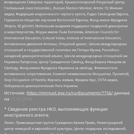
возвращение Северных территорий, Крымскотатарский Ресурсный Центр,
Глобальный союз IndustriALL, Russian Election Monitor, Article 19, Мнение
медиа, Федерация анархического черного креста, Радио Свободная Европа,
Германское общество изучения Восточной Европы, Фонд имени Фридриха
Эберта, XZ gGmbH, Мобильная академия поддержки гендерной демократии
и миротворчества, Форум имени Льва Копелева, American Councils for
International Education, Cultural Vistas, Institute of International Education,
Антивоенное движение Антальи, Открытый диалог, Школа международных
отношений и государственной политики им Питера Мунка, Российско-
канадский демократический альянс, Школа международных отношений им
Нормана Патерсона, Центр Гражданских Свобод, Фонд Бориса Немцова за
Свободу, Фонд имени Фридриха Науманна за свободу, Феминистское
антивоенное сопротивление, Комитет независимости Ингушетии, Прометей,
Stop Occupation of Karelia, Вернись живым, Фридом Хаус, СОТА медиа,
Либерально-демократическая Лига Украины
Источник:
https://minjust.gov.ru/ru/documents/7756/
данные
на
13.05.2024
* Сведения реестра НКО, выполняющих функции
иностранного агента:
Лилит, Правозащитная группа Гражданин.Армия.Право, Нижегородский
центр немецкой и европейской культуры, Центр гендерных исследований,