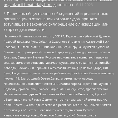
organizacii-i-materialy.html
данные на
16.11.2023
* Перечень общественных объединений и религиозных
организаций в отношении которых судом принято
вступившее в законную силу решение о ликвидации или
запрете деятельности:
Национал-большевистская партия, ВЕК РА, Рада земли Кубанской Духовно
Родовой Державы Русь, Община Духовного Управления Асгардской Веси
Беловодья, Славянская Община Капища Веды Перуна, Мужская Духовная
Семинария Староверов-Инглингов, Нурджулар, К Богодержавию, Таблиги
Джамаат, Свидетели Иеговы, Русское национальное единство, Национал-
социалистическое общество, Джамаат мувахидов, Объединенный Вилайат
Кабарды, Балкарии и Карачая, Союз славян, Ат-Такфир Валь-Хиджра, Пит
Буль, Национал-социалистическая рабочая партия России, Славянский союз,
Формат-18, Благородный Орден Дьявола, Армия воли народа,
Национальная Социалистическая Инициатива города Череповца, Духовно-
Родовая Держава Русь, Русское национальное единство, Древнерусской
Инглистической церкви Православных Староверов-Инглингов, Русский
общенациональный союз, Движение против нелегальной иммиграции,
Кровь и Честь, О свободе совести и о религиозных объединениях, Омская
организация общественного политического движения Русское
национальное единство, Северное Братство, Клуб Болельщиков