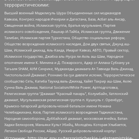
террористическими:
Высший военный Маджлисуль Шура Объединенных сил моджахедов
Кавказа, Конгресс народов Ичкерии и Дагестана, База, Асбат аль-Ансар,
Священная война, Исламская группа, Братья-мусульмане, Партия
исламского освобождения, Лашкар-И-Тайба, Исламская группа, Движение
Талибан, Исламская партия Туркестана, Общество социальных реформ,
Общество возрождения исламского наследия, Дом двух святых, Джунд аш-
Шам, Исламский джихад, Аль-Каида, Имарат Кавказ, АБТО, Правый сектор,
Исламское государство, Джабха аль-Нусра ли-Ахль аш-Шам, Народное
ополчение имени К. Минина и Д. Пожарского, Аджр от Аллаха Субхану уа
Тагьаля SHAM, АУМ Синрике, Муджахеды джамаата Ат-Тавхида Валь-Джихад,
Чистопольский Джамаат, Рохнамо ба суи давлати исломи, Террористическое
сообщество Сеть, Катиба Таухид валь-Джихад, Хайят Тахрир аш-Шам, Ахлю
Сунна Валь Джамаа, National Socialism/White Power, Артподготовка,
Религиозная группа “Джамаат “Красный пахарь”, Колумбайн, Хатлонский
джамаат, Мусульманская религиозная группа п. Кушкуль г. Оренбург,
Крымско-татарский добровольческий батальон имени Номана
Челебиджихана, Азов, Партия исламского возрождения Таджикистана,
Народная самооборона, Дуббайский джамаат, московская ячейка, Батал-
Хаджи Белхороев, Маньяки Культ Убийц, Молодёжь Которая Улыбается,
Легион Свобода России, Айдар, Русский добровольческий корпус
Источник:
http://nac.gov.ru/terroristicheskie-i-ekstremistskie-