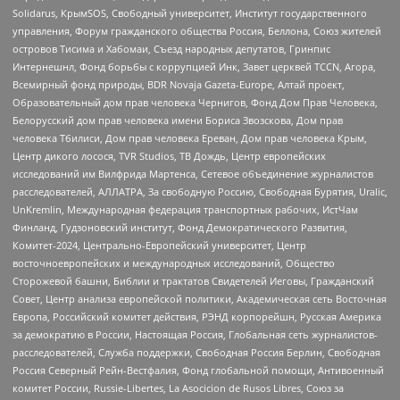
Solidarus, КрымSOS, Свободный университет, Институт государственного
управления, Форум гражданского общества Россия, Беллона, Союз жителей
островов Тисима и Хабомаи, Съезд народных депутатов, Гринпис
Интернешнл, Фонд борьбы с коррупцией Инк, Завет церквей TCCN, Агора,
Всемирный фонд природы, BDR Novaja Gazeta-Europe, Алтай проект,
Образовательный дом прав человека Чернигов, Фонд Дом Прав Человека,
Белорусский дом прав человека имени Бориса Звозскова, Дом прав
человека Тбилиси, Дом прав человека Ереван, Дом прав человека Крым,
Центр дикого лосося, TVR Studios, ТВ Дождь, Центр европейских
исследований им Вилфрида Мартенса, Сетевое объединение журналистов
расследователей, АЛЛАТРА, За свободную Россию, Свободная Бурятия, Uralic,
UnKremlin, Международная федерация транспортных рабочих, ИстЧам
Финланд, Гудзоновский институт, Фонд Демократического Развития,
Комитет-2024, Центрально-Европейский университет, Центр
восточноевропейских и международных исследований, Общество
Сторожевой башни, Библии и трактатов Свидетелей Иеговы, Гражданский
Совет, Центр анализа европейской политики, Академическая сеть Восточная
Европа, Российский комитет действия, РЭНД корпорейшн, Русская Америка
за демократию в России, Настоящая Россия, Глобальная сеть журналистов-
расследователей, Служба поддержки, Свободная Россия Берлин, Свободная
Россия Северный Рейн-Вестфалия, Фонд глобальной помощи, Антивоенный
комитет России, Russie-Libertes, La Asocicion de Rusos Libres, Союз за