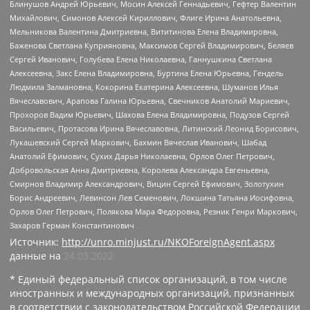
Блинушов Андрей Юрьевич, Мосин Алексей Геннадьевич, Гефтер Валентин
Михайлович, Симонов Алексей Кириллович, Флиге Ирина Анатольевна,
Мельникова Валентина Дмитриевна, Вититинова Елена Владимировна,
Баженова Светлана Куприяновна, Максимов Сергей Владимирович, Беляев
Сергей Иванович, Голубева Елена Николаевна, Ганнушкина Светлана
Алексеевна, Закс Елена Владимировна, Буртина Елена Юрьевна, Гендель
Людмила Залмановна, Кокорина Екатерина Алексеевна, Шуманов Илья
Вячеславович, Арапова Галина Юрьевна, Свечников Анатолий Мариевич,
Прохоров Вадим Юрьевич, Шахова Елена Владимировна, Подузов Сергей
Васильевич, Протасова Ирина Вячеславовна, Литинский Леонид Борисович,
Лукашевский Сергей Маркович, Бахмин Вячеслав Иванович, Шабад
Анатолий Ефимович, Сухих Дарья Николаевна, Орлов Олег Петрович,
Добровольская Анна Дмитриевна, Королева Александра Евгеньевна,
Смирнов Владимир Александрович, Вицин Сергей Ефимович, Золотухин
Борис Андреевич, Левинсон Лев Семенович, Локшина Татьяна Иосифовна,
Орлов Олег Петрович, Полякова Мара Федоровна, Резник Генри Маркович,
Захаров Герман Константинович
Источник:
http://unro.minjust.ru/NKOForeignAgent.aspx
данные на
24.03.2022
* Единый федеральный список организаций, в том числе
иностранных и международных организаций, признанных
в соответствии с законодательством Российской Федерации