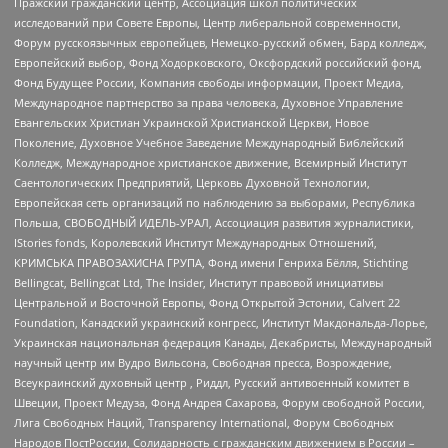
Пражский гражданский центр, Ассоциация школ политических
исследований при Совете Европы, Центр либеральной современности,
Форум русскоязычных европейцев, Немецко-русский обмен, Бард колледж,
Европейский выбор, Фонд Ходорковского, Оксфордский российский фонд,
Фонд Будущее России, Компания свободы информации, Проект Медиа,
Международное партнерство за права человека, Духовное Управление
Евангельских Христиан Украинской Христианской Церкви, Новое
Поколение, Духовное Учебное Заведение Международный Библейский
Колледж, Международное христианское движение, Всемирный Институт
Саентологических Предприятий, Церковь Духовной Технологии,
Европейская сеть организаций по наблюдению за выборами, Республика
Польша, СВОБОДНЫЙ ИДЕЛЬ-УРАЛ, Ассоциация развития журналистики,
IStories fonds, Королевский Институт Международных Отношений,
КРИМСЬКА ПРАВОЗАХИСНА ГРУПА, Фонд имени Генриха Бёлля, Stichting
Bellingcat, Bellingcat Ltd, The Insider, Институт правовой инициативы
Центральной и Восточной Европы, Фонд Открытой Эстонии, Calvert 22
Foundation, Канадский украинский конгресс, Институт Макдональда-Лорье,
Украинская национальная федерация Канады, Декабристы, Международный
научный центр им Вудро Вильсона, Свободная пресса, Возрождение,
Всеукраинский духовный центр , Риддл, Русский антивоенный комитет в
Швеции, Проект Медуза, Фонд Андрея Сахарова, Форум свободной России,
Лига Свободных Наций, Transparеncy International, Форум Свободных
Народов ПостРоссии, Солидарность с гражданским движением в России –