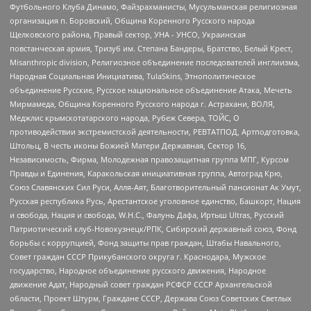
Футбольного Клуба Динамо, Файзрахманисты, Мусульманская религиозная
организация п. Боровский, Община Коренного Русского народа
Щелковского района, Правый сектор, УНА - УНСО, Украинская
повстанческая армия, Тризуб им. Степана Бандеры, Братство, Белый Крест,
Misanthropic division, Религиозное объединение последователей инглиизма,
Народная Социальная Инициатива, TulaSkins, Этнополитическое
объединение Русские, Русское национальное объединение Атака, Мечеть
Мирмамеда, Община Коренного Русского народа г. Астрахани, ВОЛЯ,
Меджлис крымскотатарского народа, Рубеж Севера, ТОЙС, О
противодействии экстремистской деятельности, РЕВТАТПОД, Артподготовка,
Штольц, В честь иконы Божией Матери Державная, Сектор 16,
Независимость, Фирма, Молодежная правозащитная группа МПГ, Курсом
Правды и Единения, Каракольская инициативная группа, Автоград Крю,
Союз Славянских Сил Руси, Алля-Аят, Благотворительный пансионат Ак Умут,
Русская республика Русь, Арестантское уголовное единство, Башкорт, Нация
и свобода, Нация и свобода, W.H.С., Фалунь Дафа, Иртыш Ultras, Русский
Патриотический клуб-Новокузнецк/РПК, Сибирский державный союз, Фонд
борьбы с коррупцией, Фонд защиты прав граждан, Штабы Навального,
Совет граждан СССР Прикубанского округа г. Краснодара, Мужское
государство, Народное объединение русского движения, Народное
движение Адат, Народный совет граждан РСФСР СССР Архангельской
области, Проект Штурм, Граждане СССР, Держава Союз Советских Светлых