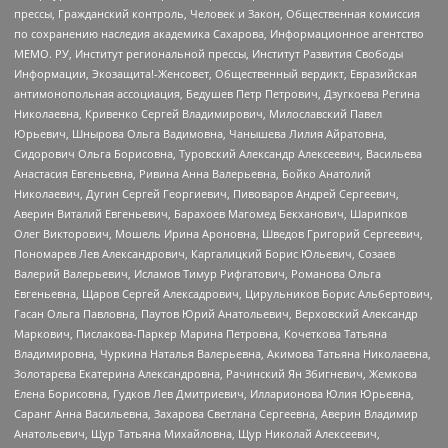
прессы, Гражданский контроль, Человек и Закон, Общественная комиссия
по сохранению наследия академика Сахарова, Информационное агентство
МЕМО. РУ, Институт региональной прессы, Институт Развития Свободы
Информации, Экозащита!-Женсовет, Общественный вердикт, Евразийская
антимонопольная ассоциация, Бедушев Петр Петрович, Дзугкоева Регина
Николаевна, Кривенко Сергей Владимирович, Милославский Павел
Юрьевич, Шнырова Ольга Вадимовна, Чанышева Лилия Айратовна,
Сидорович Ольга Борисовна, Туровский Александр Алексеевич, Васильева
Анастасия Евгеньевна, Ривина Анна Валерьевна, Бойко Анатолий
Николаевич, Дугин Сергей Георгиевич, Пивоваров Андрей Сергеевич,
Аверин Виталий Евгеньевич, Барахоев Магомед Бекханович, Шарипков
Олег Викторович, Мошель Ирина Ароновна, Шведов Григорий Сергеевич,
Пономарев Лев Александрович, Каргалицкий Борис Юльевич, Созаев
Валерий Валерьевич, Исламов Тимур Рифгатович, Романова Ольга
Евгеньевна, Щаров Сергей Алексадрович, Цирульников Борис Альбертович,
Гасан Ольга Павловна, Паутов Юрий Анатольевич, Верховский Александр
Маркович, Пислакова-Паркер Марина Петровна, Кочеткова Татьяна
Владимировна, Чуркина Наталья Валерьевна, Акимова Татьяна Николаевна,
Золотарева Екатерина Александровна, Рачинский Ян Збигневич, Жемкова
Елена Борисовна, Гудков Лев Дмитриевич, Илларионова Юлия Юрьевна,
Саранг Анна Васильевна, Захарова Светлана Сергеевна, Аверин Владимир
Анатольевич, Щур Татьяна Михайловна, Щур Николай Алексеевич,