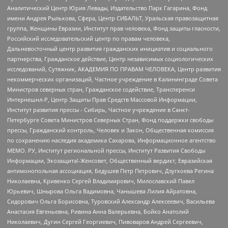
Аналитический Центр Юрия Левады, Издательство Парк Гагарина, Фонд
имени Андрея Рылькова, Сфера, Центр СИБАЛЬТ, Уральская правозащитная
группа, Женщины Евразии, Институт прав человека, Фонд защиты гласности,
Российский исследовательский центр по правам человека,
Дальневосточный центр развития гражданских инициатив и социального
партнерства, Гражданское действие, Центр независимых социологических
исследований, Сутяжник, АКАДЕМИЯ ПО ПРАВАМ ЧЕЛОВЕКА, Центр развития
некоммерческих организаций, Частное учреждение в Калининграде Совета
Министров северных стран, Гражданское содействие, Трансперенси
Интернешнл-Р, Центр Защиты Прав Средств Массовой Информации,
Институт развития прессы - Сибирь, Частное учреждение в Санкт-
Петербурге Совета Министров Северных Стран, Фонд поддержки свободы
прессы, Гражданский контроль, Человек и Закон, Общественная комиссия
по сохранению наследия академика Сахарова, Информационное агентство
МЕМО. РУ, Институт региональной прессы, Институт Развития Свободы
Информации, Экозащита!-Женсовет, Общественный вердикт, Евразийская
антимонопольная ассоциация, Бедушев Петр Петрович, Дзугкоева Регина
Николаевна, Кривенко Сергей Владимирович, Милославский Павел
Юрьевич, Шнырова Ольга Вадимовна, Чанышева Лилия Айратовна,
Сидорович Ольга Борисовна, Туровский Александр Алексеевич, Васильева
Анастасия Евгеньевна, Ривина Анна Валерьевна, Бойко Анатолий
Николаевич, Дугин Сергей Георгиевич, Пивоваров Андрей Сергеевич,