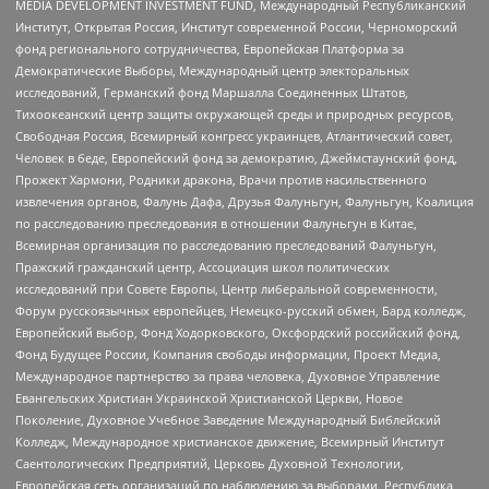
MEDIA DEVELOPMENT INVESTMENT FUND, Международный Республиканский
Институт, Открытая Россия, Институт современной России, Черноморский
фонд регионального сотрудничества, Европейская Платформа за
Демократические Выборы, Международный центр электоральных
исследований, Германский фонд Маршалла Соединенных Штатов,
Тихоокеанский центр защиты окружающей среды и природных ресурсов,
Свободная Россия, Всемирный конгресс украинцев, Атлантический совет,
Человек в беде, Европейский фонд за демократию, Джеймстаунский фонд,
Прожект Хармони, Родники дракона, Врачи против насильственного
извлечения органов, Фалунь Дафа, Друзья Фалуньгун, Фалуньгун, Коалиция
по расследованию преследования в отношении Фалуньгун в Китае,
Всемирная организация по расследованию преследований Фалуньгун,
Пражский гражданский центр, Ассоциация школ политических
исследований при Совете Европы, Центр либеральной современности,
Форум русскоязычных европейцев, Немецко-русский обмен, Бард колледж,
Европейский выбор, Фонд Ходорковского, Оксфордский российский фонд,
Фонд Будущее России, Компания свободы информации, Проект Медиа,
Международное партнерство за права человека, Духовное Управление
Евангельских Христиан Украинской Христианской Церкви, Новое
Поколение, Духовное Учебное Заведение Международный Библейский
Колледж, Международное христианское движение, Всемирный Институт
Саентологических Предприятий, Церковь Духовной Технологии,
Европейская сеть организаций по наблюдению за выборами, Республика