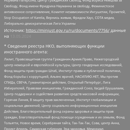
Нормана Патерсона, Центр Гражданских Свобод, Фонд Бориса Немцова за
Свободу, Фонд имени Фридриха Науманна за свободу, Феминистское
антивоенное сопротивление, Комитет независимости Ингушетии, Прометей,
Stop Occupation of Karelia, Вернись живым, Фридом Хаус, СОТА медиа,
Либерально-демократическая Лига Украины
Источник:
https://minjust.gov.ru/ru/documents/7756/
данные
на
13.05.2024
* Сведения реестра НКО, выполняющих функции
иностранного агента:
Лилит, Правозащитная группа Гражданин.Армия.Право, Нижегородский
центр немецкой и европейской культуры, Центр гендерных исследований,
Фонд защиты прав граждан Штаб, Институт права и публичной политики,
Фонд борьбы с коррупцией, Альянс врачей, НАСИЛИЮ.НЕТ, Мы против
СПИДа, СВЕЧА, Гуманитарное действие, Открытый Петербург, Лига
Избирателей, Правовая инициатива, Гражданский Союз, Хасдей Ерушалаим,
Центр поддержки и содействия развитию средств массовой информации,
Горячая Линия, В защиту прав заключенных, Институт глобализации и
социальных движений, Центр социально-информационных инициатив
Действие, Благотворительный фонд охраны здоровья и защиты прав
граждан, Благотворительный фонд помощи осужденным и их семьям, Фонд
Тольятти, Новое время, Серебряная тайга, Так-Так-Так, Сова, центр Анна,
Проект Апрель, Самарская губерния, Эра здоровья, Мемориал,