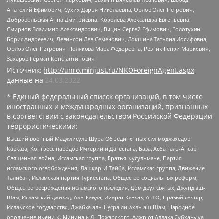
Анатолий Ефимович, Сухих Дарья Николаевна, Орлов Олег Петрович,
Добровольская Анна Дмитриевна, Королева Александра Евгеньевна,
Смирнов Владимир Александрович, Вицин Сергей Ефимович, Золотухин
Борис Андреевич, Левинсон Лев Семенович, Локшина Татьяна Иосифовна,
Орлов Олег Петрович, Полякова Мара Федоровна, Резник Генри Маркович,
Захаров Герман Константинович
Источник:
http://unro.minjust.ru/NKOForeignAgent.aspx
данные на
24.03.2022
* Единый федеральный список организаций, в том числе
иностранных и международных организаций, признанных
в соответствии с законодательством Российской Федерации
террористическими:
Высший военный Маджлисуль Шура Объединенных сил моджахедов
Кавказа, Конгресс народов Ичкерии и Дагестана, База, Асбат аль-Ансар,
Священная война, Исламская группа, Братья-мусульмане, Партия
исламского освобождения, Лашкар-И-Тайба, Исламская группа, Движение
Талибан, Исламская партия Туркестана, Общество социальных реформ,
Общество возрождения исламского наследия, Дом двух святых, Джунд аш-
Шам, Исламский джихад, Аль-Каида, Имарат Кавказ, АБТО, Правый сектор,
Исламское государство, Джабха аль-Нусра ли-Ахль аш-Шам, Народное
ополчение имени К. Минина и Д. Пожарского, Аджр от Аллаха Субхану уа