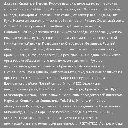
Джамаат, Свидетели Иеговы, Русское национальное единство, Национал-
социалистическое общество, Джамаат мувахидов, Объединенный Вилайат
Кабарды, Балкарии и Карачая, Союз славян, Ат-Такфир Валь-Хиджра, Пит
Буль, Национал-социалистическая рабочая партия России, Славянский союз,
Формат-18, Благородный Орден Дьявола, Армия воли народа,
Национальная Социалистическая Инициатива города Череповца, Духовно-
Родовая Держава Русь, Русское национальное единство, Древнерусской
Инглистической церкви Православных Староверов-Инглингов, Русский
общенациональный союз, Движение против нелегальной иммиграции,
Кровь и Честь, О свободе совести и о религиозных объединениях, Омская
организация общественного политического движения Русское
национальное единство, Северное Братство, Клуб Болельщиков
Футбольного Клуба Динамо, Файзрахманисты, Мусульманская религиозная
организация п. Боровский, Община Коренного Русского народа
Щелковского района, Правый сектор, УНА - УНСО, Украинская
повстанческая армия, Тризуб им. Степана Бандеры, Братство, Белый Крест,
Misanthropic division, Религиозное объединение последователей инглиизма,
Народная Социальная Инициатива, TulaSkins, Этнополитическое
объединение Русские, Русское национальное объединение Атака, Мечеть
Мирмамеда, Община Коренного Русского народа г. Астрахани, ВОЛЯ,
Меджлис крымскотатарского народа, Рубеж Севера, ТОЙС, О
противодействии экстремистской деятельности, РЕВТАТПОД, Артподготовка,