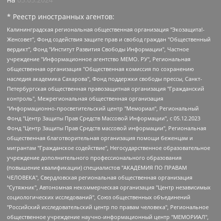
* Реестр иностранных агентов:
Калининградская региональная общественная организация "Экозащита!-Женсовет", Фонд содействия защите прав и свобод граждан "Общественный вердикт", Фонд "Институт Развития Свободы Информации", Частное учреждение "Информационное агентство МЕМО. РУ", Региональная общественная организация "Общественная комиссия по сохранению наследия академика Сахарова", Фонд поддержки свободы прессы, Санкт-Петербургская общественная правозащитная организация "Гражданский контроль", Межрегиональная общественная организация "Информационно-просветительский центр "Мемориал", Региональный Фонд "Центр Защиты Прав Средств Массовой Информации", с 05.12.2023 Фонд "Центр Защиты Прав Средств массовой информации", Региональная общественная благотворительная организация помощи беженцам и мигрантам "Гражданское содействие", Негосударственное образовательное учреждение дополнительного профессионального образования (повышение квалификации) специалистов "АКАДЕМИЯ ПО ПРАВАМ ЧЕЛОВЕКА", Свердловская региональная общественная организация "Сутяжник", Автономная некоммерческая организация "Центр независимых социологических исследований", Союз общественных объединений "Российский исследовательский центр по правам человека", Региональное общественное учреждение научно-информационный центр "МЕМОРИАЛ", Некоммерческая организация "Фонд защиты гласности", Автономная некоммерческая организация "Институт прав человека", Городская общественная организация "Екатеринбургское общество "МЕМОРИАЛ", Городская общественная организация "Рязанское историко-просветительское и правозащитное общество "Мемориал" (Рязанский Мемориал), Челябинский региональный орган общественной самодеятельности – женское общественное объединение "Женщины Евразии", Челябинский региональный орган общественной самодеятельности "Уральская правозащитная группа", Фонд содействия защите здоровья и социальной справедливости имени Андрея Рылькова, Автономная Некоммерческая Организация "Аналитический Центр Юрия Левады", Автономная некоммерческая организация социальной поддержки населения "Проект Апрель", Региональная общественная организация помощи женщинам и детям, находящимся в кризисной ситуации "Информационно-методический центр "Анна", Фонд содействия развитию массовых коммуникаций и правовому просвещению "Так-так-Так", Фонд содействия устойчивому развитию "Серебряная тайга", Свердловский региональный общественный фонд социальных проектов "Новое время", "Idel.Реалии", Кавказ.Реалии, Крым.Реалии, Телеканал Настоящее Время, Татаро-башкирская служба Радио Свобода (Azatliq Radiosi), Радио Свободная Европа/Радио Свобода (PCE/PC), "Сибирь.Реалии", "Фактограф", Благотворительный фонд помощи осужденным и их семьям, Автономная некоммерческая организация "Институт глобализации и социальных движений", Фонд "В защиту прав заключенных", Частное учреждение "Центр поддержки и содействия развитию средств массовой информации", Пензенский региональный общественный благотворительный фонд "Гражданский союз", "Север.Реалии", Некоммерческая организация Фонд "Правовая инициатива", Общество с ограниченной ответственностью "Радио Свободная Европа/Радио Свобода", Чешское информационное агентство "MEDIUM-ORIENT", Красноярская региональная общественная организация "Мы против СПИДа", Камалягин Денис Николаевич, Маркелов Сергей Евгеньевич, Пономарев Лев Александрович, Савицкая Людмила Алексеевна, Автономная некоммерческая организация "Центр по работе с проблемой насилия "НАСИЛИЮ.НЕТ", Межрегиональный профессиональный союз работников здравоохранения "Альянс врачей", Юридическое лицо, зарегистрированное в Латвийской Республике, SIA "Medusa Project" (регистрационный номер 40103797863, дата регистрации 10.06.2014), Некоммерческая организация "Фонд по борьбе с коррупцией", Автономная некоммерческая организация "Институт права и публичной политики", Баданин Роман Сергеевич, Гликин Максим Александрович, Железнова Мария Михайловна, Лукьянова Юлия Сергеевна, Маетная Елизавета Витальевна, Маняхин Петр Борисович, Чуракова Ольга Владимировна, Ярош Юлия Петровна, Юридическое лицо "The Insider SIA", зарегистрированное в Риге, Латвийская Республика (дата регистрации 26.06.2015), являющееся администратором доменного имени интернет-издания "The Insider SIA", https://theins.ru, Постернак Алексей Евгеньевич, Рубин Михаил Аркадьевич, Анин Роман Александрович, Юридическое лицо Istories fonds, зарегистрированное в Латвийской Республике (регистрационный номер 50008295751, дата регистрации 24.02.2020), Великовский Дмитрий Александрович, Долинина Ирина Николаевна, Мароховская Алеся Алексеевна, Шлейнов Роман Юрьевич, Шмагун Олеся Валентиновна, Общество с ограниченной ответственностью "Альтаир 2021", Общество с ограниченной ответственностью "Вега 2021", Общество с ограниченной ответственностью "Главный редактор 2021", Общество с ограниченной ответственностью "Ромашки монолит", Важенков Артем Валерьевич, Ивановская областная общественная организация "Центр гендерных исследований", Гурман Юрий Альбертович, Медиапроект "ОВД-Инфо", Егоров Владимир Владимирович, Жилинский Владимир Александрович, Общество с ограниченной ответственностью "ЗП", Иванова София Юрьевна, Карезина Инна Павловна, Кильтау Екатерина Викторовна, Петров Алексей Викторович, Пискунов Сергей Евгеньевич, Смирнов Сергей Сергеевич, Тихонов Михаил Сергеевич, Общество с ограниченной ответственностью "ЖУРНАЛИСТ-ИНОСТРАННЫЙ АГЕНТ", Арапова Галина Юрьевна, Вольтская Татьяна Анатольевна, Американская компания "Mason G.E.S. Anonymous Foundation" (США), являющаяся владельцем интернет-издания https://mnews.world/, Компания "Stichting Bellingcat", зарегистрированная в Нидерландах (дата регистрации 11.07.2018), Захаров Андрей Вячеславович, Клепиковская Екатерина Дмитриевна, Общество с ограниченной ответственностью "МЕМО", Перл Роман Александрович, Симонов Евгений Алексеевич, Соловьева Елена Анатольевна, Сотников Даниил Владимирович, Сурначева Елизавета Дмитриевна, Автономная некоммерческая организация по защите прав человека и информированию населения "Якутия – Наше Мнение", Общество с ограниченной ответственностью "Москоу диджитал медиа", с 26.01.2023 Общество с ограниченной ответственностью "Чайка Белые сады", Ветошкина Валерия Валерьевна, Заговора Максим Александрович, Межрегиональное общественное движение "Российская ЛГБТ - сеть", Оленичев Максим Владимирович, Павлов Иван Юрьевич, Скворцова Елена Сергеевна, Общество с ограниченной ответственностью "Как бы инагент", Кочетков Игорь Викторович, Общество с ограниченной ответственностью "Честные выборы", Еланчик Олег Александрович, Общество с ограниченной ответственностью "Нобелевский призыв", Гималова Регина Эмилевна, Григорьев Андрей Валерьевич, Григорьева Алина Александровна, Ассоциация по содействию защите прав призывников, альтернативнослужащих и военнослужащих "Правозащитная группа "Гражданин.Армия.Право", Хисамова Регина Фаритовна, Автономная некоммерческая организация по реализации социально-правовых программ "Лилит", Дальневосточное общественное движение "Маяк", Санкт-Петербургская ЛГБТ-инициативная группа "Выход", Инициативная группа ЛГБТ+ "Реверс", Алексеев Андрей Викторович, Бекбулатова Таисия Львовна, Беляев Иван Михайлович, Владыкина Елена Сергеевна, Гельман Марат Александрович, Никульшина Вероника Юрьевна, Толоконникова Надежда Андреевна, Шендерович Виктор Анатольевич, Общество с ограниченной ответственностью "Данное сообщение", Общество с ограниченной ответственностью Издательский дом "Новая глава", Айнбиндер Александра Александровна, Московский комьюнити-центр для ЛГБТ+инициатив, Благотворительный фонд развития филантропии, Deutsche Welle (Германия, Kurt-Schumacher-Strasse 3, 53113 Bonn), Борзунова Мария Михайловна, Воробьев Виктор Викторович, Голубева Анна Львовна, Константинова Алла Михайловна, Малкова Ирина Владимировна, Мурадов Мурад Абдулгалимович, Осетинская Елизавета Николаевна, Понасенков Евгений Николаевич, Ганапольский Матвей Юрьевич, Киселев Евгений Алексеевич, Борухович Ирина Григорьевна, Дремин Иван Тимофеевич, Дубровский Дмитрий Викторович, Красноярская региональная общественная организация поддержки и развития альтернативных образовательных технологий и межкультурных коммуникаций "ИНТЕРРА", Маяковская Екатерина Алексеевна, Фейгин Марк Захарович, Филимонов Андрей Викторович, Дзугкоева Регина Николаевна, Доброхотов Роман Александрович, Дудь Юрий Александрович, Елкин Сергей Владимирович, Кругликов Кирилл Игоревич, Сабунаева Мария Леонидовна, Семенов Алексей Владимирович, Шаинян Карен Багратович, Шульман Екатерина Михайловна, Асафьев Артур Валерьевич, Вахштайн Виктор Семенович, Венедиктов Алексей Алексеевич, Лушникова Екатерина Евгеньевна, Волков Леонид Михайлович, Невзоров Александр Глебович, Пархоменко Сергей Борисович, Сироткин Ярослав Николаевич, Кара-Мурза Владимир Владимирович, Баранова Наталья Владимировна, Гозман Леонид Яковлевич, Кагарлицкий Борис Юльевич, Климарев Михаил Валерьевич, Милов Владимир Станиславович, Автономная некоммерческая организация Краснодарский центр современного искусства "Типография", Моргенштерн Алишер Тагирович, Соболь Любовь Эдуардовна, Общество с ограниченной ответственностью "ЛИЗА НОРМ", Каспаров Гарри Кимович, Ходорковский Михаил Борисович, Общество с ограниченной ответственностью "Апрельские тезисы", Данилович Ирина Брониславовна, Кашин Олег Владимирович, Петров Николай Владимирович, Пивоваров Алексей Владимирович, Соколов Михаил Владимирович, Цветкова Юлия Владимировна, Чичваркин Евгений Александрович, Комитет против пыток/Команда против пыток, Общество с ограниченной ответственностью "Первый научный", Общество с ограниченной ответственностью "Вертолет и ко", Белоцерковская Вероника Борисовна, Кац Максим Евгеньевич, Лазарева Татьяна Юрьевна, Шаведдинов Руслан Табризович, Яшин Илья Валерьевич, Общество с ограниченной ответственностью "Иноагент ААВ", Алешковский Дмитрий Петрович, Альбац Евгения Марковна, Быков Дмитрий Львович, Галямина Юлия Евгеньевна, Лойко Сергей Леонидович, Мартынов Кирилл Константинович, Медведев Сергей Александрович, Крашенинников Федор Геннадиевич, Гордеева Катерина Вл