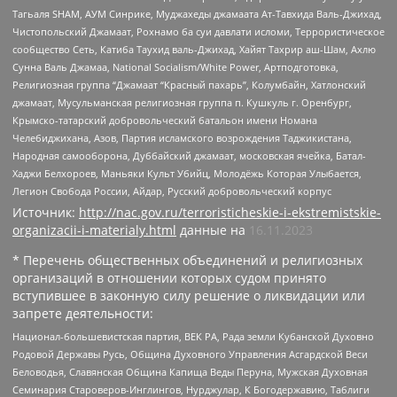
Тагьаля SHAM, АУМ Синрике, Муджахеды джамаата Ат-Тавхида Валь-Джихад,
Чистопольский Джамаат, Рохнамо ба суи давлати исломи, Террористическое
сообщество Сеть, Катиба Таухид валь-Джихад, Хайят Тахрир аш-Шам, Ахлю
Сунна Валь Джамаа, National Socialism/White Power, Артподготовка,
Религиозная группа “Джамаат “Красный пахарь”, Колумбайн, Хатлонский
джамаат, Мусульманская религиозная группа п. Кушкуль г. Оренбург,
Крымско-татарский добровольческий батальон имени Номана
Челебиджихана, Азов, Партия исламского возрождения Таджикистана,
Народная самооборона, Дуббайский джамаат, московская ячейка, Батал-
Хаджи Белхороев, Маньяки Культ Убийц, Молодёжь Которая Улыбается,
Легион Свобода России, Айдар, Русский добровольческий корпус
Источник:
http://nac.gov.ru/terroristicheskie-i-ekstremistskie-
organizacii-i-materialy.html
данные на
16.11.2023
* Перечень общественных объединений и религиозных
организаций в отношении которых судом принято
вступившее в законную силу решение о ликвидации или
запрете деятельности:
Национал-большевистская партия, ВЕК РА, Рада земли Кубанской Духовно
Родовой Державы Русь, Община Духовного Управления Асгардской Веси
Беловодья, Славянская Община Капища Веды Перуна, Мужская Духовная
Семинария Староверов-Инглингов, Нурджулар, К Богодержавию, Таблиги