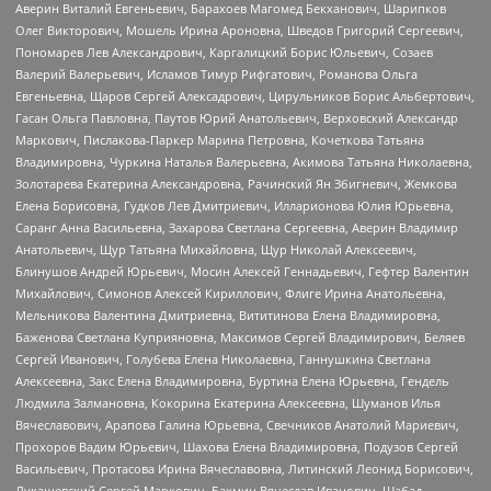
Аверин Виталий Евгеньевич, Барахоев Магомед Бекханович, Шарипков
Олег Викторович, Мошель Ирина Ароновна, Шведов Григорий Сергеевич,
Пономарев Лев Александрович, Каргалицкий Борис Юльевич, Созаев
Валерий Валерьевич, Исламов Тимур Рифгатович, Романова Ольга
Евгеньевна, Щаров Сергей Алексадрович, Цирульников Борис Альбертович,
Гасан Ольга Павловна, Паутов Юрий Анатольевич, Верховский Александр
Маркович, Пислакова-Паркер Марина Петровна, Кочеткова Татьяна
Владимировна, Чуркина Наталья Валерьевна, Акимова Татьяна Николаевна,
Золотарева Екатерина Александровна, Рачинский Ян Збигневич, Жемкова
Елена Борисовна, Гудков Лев Дмитриевич, Илларионова Юлия Юрьевна,
Саранг Анна Васильевна, Захарова Светлана Сергеевна, Аверин Владимир
Анатольевич, Щур Татьяна Михайловна, Щур Николай Алексеевич,
Блинушов Андрей Юрьевич, Мосин Алексей Геннадьевич, Гефтер Валентин
Михайлович, Симонов Алексей Кириллович, Флиге Ирина Анатольевна,
Мельникова Валентина Дмитриевна, Вититинова Елена Владимировна,
Баженова Светлана Куприяновна, Максимов Сергей Владимирович, Беляев
Сергей Иванович, Голубева Елена Николаевна, Ганнушкина Светлана
Алексеевна, Закс Елена Владимировна, Буртина Елена Юрьевна, Гендель
Людмила Залмановна, Кокорина Екатерина Алексеевна, Шуманов Илья
Вячеславович, Арапова Галина Юрьевна, Свечников Анатолий Мариевич,
Прохоров Вадим Юрьевич, Шахова Елена Владимировна, Подузов Сергей
Васильевич, Протасова Ирина Вячеславовна, Литинский Леонид Борисович,
Лукашевский Сергей Маркович, Бахмин Вячеслав Иванович, Шабад