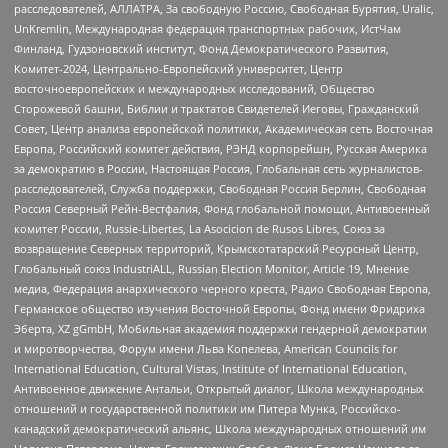
расследователей, АЛЛАТРА, За свободную Россию, Свободная Бурятия, Uralic,
UnKremlin, Международная федерация транспортных рабочих, ИстЧам
Финланд, Гудзоновский институт, Фонд Демократического Развития,
Комитет-2024, Центрально-Европейский университет, Центр
восточноевропейских и международных исследований, Общество
Сторожевой башни, Библии и трактатов Свидетелей Иеговы, Гражданский
Совет, Центр анализа европейской политики, Академическая сеть Восточная
Европа, Российский комитет действия, РЭНД корпорейшн, Русская Америка
за демократию в России, Настоящая Россия, Глобальная сеть журналистов-
расследователей, Служба поддержки, Свободная Россия Берлин, Свободная
Россия Северный Рейн-Вестфалия, Фонд глобальной помощи, Антивоенный
комитет России, Russie-Libertes, La Asocicion de Rusos Libres, Союз за
возвращение Северных территорий, Крымскотатарский Ресурсный Центр,
Глобальный союз IndustriALL, Russian Election Monitor, Article 19, Мнение
медиа, Федерация анархического черного креста, Радио Свободная Европа,
Германское общество изучения Восточной Европы, Фонд имени Фридриха
Эберта, XZ gGmbH, Мобильная академия поддержки гендерной демократии
и миротворчества, Форум имени Льва Копелева, American Councils for
International Education, Cultural Vistas, Institute of International Education,
Антивоенное движение Антальи, Открытый диалог, Школа международных
отношений и государственной политики им Питера Мунка, Российско-
канадский демократический альянс, Школа международных отношений им