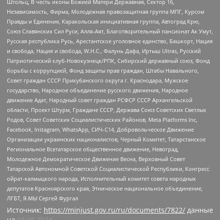
Штольц, В честь иконы Божией Матери Державная, Сектор 16,
Независимость, Фирма, Молодежная правозащитная группа МПГ, Курсом
Правды и Единения, Каракольская инициативная группа, Автоград Крю,
Союз Славянских Сил Руси, Алля-Аят, Благотворительный пансионат Ак Умут,
Русская республика Русь, Арестантское уголовное единство, Башкорт, Нация
и свобода, Нация и свобода, W.H.С., Фалунь Дафа, Иртыш Ultras, Русский
Патриотический клуб-Новокузнецк/РПК, Сибирский державный союз, Фонд
борьбы с коррупцией, Фонд защиты прав граждан, Штабы Навального,
Совет граждан СССР Прикубанского округа г. Краснодара, Мужское
государство, Народное объединение русского движения, Народное
движение Адат, Народный совет граждан РСФСР СССР Архангельской
области, Проект Штурм, Граждане СССР, Держава Союз Советских Светлых
Родов, Совет Советских Социалистических Районов, Meta Platforms Inc,
Facebook, Instagram, WhatsApp, СИЧ-С14, Добровольческое Движение
Организации украинских националистов, Черный Комитет, Татарстанское
Региональное Всетатарское общественное движение, Невоград,
Молодежное Демократическое Движение Весна, Верховный Совет
Татарской Автономной Советской Социалистической Республики, Конгресс
ойрат-калмыцкого народа, Исполнительный комитет совета народных
депутатов Красноярского края, Этническое национальное объединение,
ЛГБТ, Я.МЫ Сергей Фургал
Источник:
https://minjust.gov.ru/ru/documents/7822/
данные
на
03.05.2024