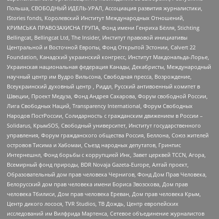
Польша, СВОБОДНЫЙ ИДЕЛЬ-УРАЛ, Ассоциация развития журналистики,
IStories fonds, Королевский Институт Международных Отношений,
КРИМСЬКА ПРАВОЗАХИСНА ГРУПА, Фонд имени Генриха Бёлля, Stichting
Bellingcat, Bellingcat Ltd, The Insider, Институт правовой инициативы
Центральной и Восточной Европы, Фонд Открытой Эстонии, Calvert 22
Foundation, Канадский украинский конгресс, Институт Макдональда-Лорье,
Украинская национальная федерация Канады, Декабристы, Международный
научный центр им Вудро Вильсона, Свободная пресса, Возрождение,
Всеукраинский духовный центр , Риддл, Русский антивоенный комитет в
Швеции, Проект Медуза, Фонд Андрея Сахарова, Форум свободной России,
Лига Свободных Наций, Transparеncy International, Форум Свободных
Народов ПостРоссии, Солидарность с гражданским движением в России –
Solidarus, КрымSOS, Свободный университет, Институт государственного
управления, Форум гражданского общества Россия, Беллона, Союз жителей
островов Тисима и Хабомаи, Съезд народных депутатов, Гринпис
Интернешнл, Фонд борьбы с коррупцией Инк, Завет церквей TCCN, Агора,
Всемирный фонд природы, BDR Novaja Gazeta-Europe, Алтай проект,
Образовательный дом прав человека Чернигов, Фонд Дом Прав Человека,
Белорусский дом прав человека имени Бориса Звозскова, Дом прав
человека Тбилиси, Дом прав человека Ереван, Дом прав человека Крым,
Центр дикого лосося, TVR Studios, ТВ Дождь, Центр европейских
исследований им Вилфрида Мартенса, Сетевое объединение журналистов