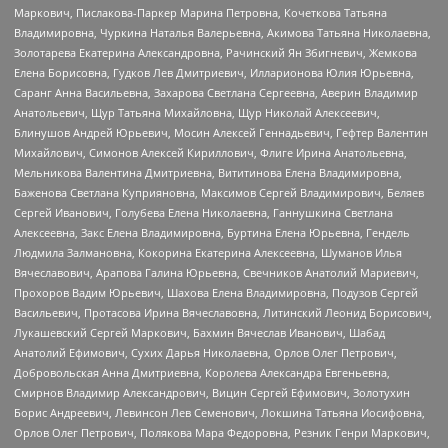
Маркович, Пислакова-Паркер Марина Петровна, Кочеткова Татьяна
Владимировна, Чуркина Наталья Валерьевна, Акимова Татьяна Николаевна,
Золотарева Екатерина Александровна, Рачинский Ян Збигневич, Жемкова
Елена Борисовна, Гудков Лев Дмитриевич, Илларионова Юлия Юрьевна,
Саранг Анна Васильевна, Захарова Светлана Сергеевна, Аверин Владимир
Анатольевич, Щур Татьяна Михайловна, Щур Николай Алексеевич,
Блинушов Андрей Юрьевич, Мосин Алексей Геннадьевич, Гефтер Валентин
Михайлович, Симонов Алексей Кириллович, Флиге Ирина Анатольевна,
Мельникова Валентина Дмитриевна, Вититинова Елена Владимировна,
Баженова Светлана Куприяновна, Максимов Сергей Владимирович, Беляев
Сергей Иванович, Голубева Елена Николаевна, Ганнушкина Светлана
Алексеевна, Закс Елена Владимировна, Буртина Елена Юрьевна, Гендель
Людмила Залмановна, Кокорина Екатерина Алексеевна, Шуманов Илья
Вячеславович, Арапова Галина Юрьевна, Свечников Анатолий Мариевич,
Прохоров Вадим Юрьевич, Шахова Елена Владимировна, Подузов Сергей
Васильевич, Протасова Ирина Вячеславовна, Литинский Леонид Борисович,
Лукашевский Сергей Маркович, Бахмин Вячеслав Иванович, Шабад
Анатолий Ефимович, Сухих Дарья Николаевна, Орлов Олег Петрович,
Добровольская Анна Дмитриевна, Королева Александра Евгеньевна,
Смирнов Владимир Александрович, Вицин Сергей Ефимович, Золотухин
Борис Андреевич, Левинсон Лев Семенович, Локшина Татьяна Иосифовна,
Орлов Олег Петрович, Полякова Мара Федоровна, Резник Генри Маркович,