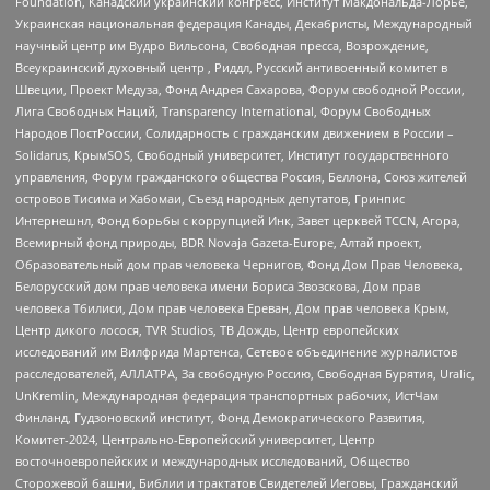
Foundation, Канадский украинский конгресс, Институт Макдональда-Лорье,
Украинская национальная федерация Канады, Декабристы, Международный
научный центр им Вудро Вильсона, Свободная пресса, Возрождение,
Всеукраинский духовный центр , Риддл, Русский антивоенный комитет в
Швеции, Проект Медуза, Фонд Андрея Сахарова, Форум свободной России,
Лига Свободных Наций, Transparеncy International, Форум Свободных
Народов ПостРоссии, Солидарность с гражданским движением в России –
Solidarus, КрымSOS, Свободный университет, Институт государственного
управления, Форум гражданского общества Россия, Беллона, Союз жителей
островов Тисима и Хабомаи, Съезд народных депутатов, Гринпис
Интернешнл, Фонд борьбы с коррупцией Инк, Завет церквей TCCN, Агора,
Всемирный фонд природы, BDR Novaja Gazeta-Europe, Алтай проект,
Образовательный дом прав человека Чернигов, Фонд Дом Прав Человека,
Белорусский дом прав человека имени Бориса Звозскова, Дом прав
человека Тбилиси, Дом прав человека Ереван, Дом прав человека Крым,
Центр дикого лосося, TVR Studios, ТВ Дождь, Центр европейских
исследований им Вилфрида Мартенса, Сетевое объединение журналистов
расследователей, АЛЛАТРА, За свободную Россию, Свободная Бурятия, Uralic,
UnKremlin, Международная федерация транспортных рабочих, ИстЧам
Финланд, Гудзоновский институт, Фонд Демократического Развития,
Комитет-2024, Центрально-Европейский университет, Центр
восточноевропейских и международных исследований, Общество
Сторожевой башни, Библии и трактатов Свидетелей Иеговы, Гражданский