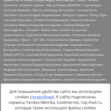
Для повышения удобства сайта мы используем
cookies (
подробнее
). К сайту подключены
Источник:
https://minjust.gov.ru/uploaded/files/reestr-
сервисы Yandex.Metrika, LiveInternet, top.mail.ru,
inostrannyih-agentov-22-03-2024.pdf
данные на
22.03.2024
которые также используют файлы cookies