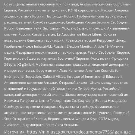
Совет, Центр анализа европейской политики, Академическая сеть Восточная
Европа, Российский комитет действия, РЭНД корпорейшн, Русская Америка
за демократию в России, Настоящая Россия, Глобальная сеть журналистов-
расследователей, Служба поддержки, Свободная Россия Берлин, Свободная
Россия Северный Рейн-Вестфалия, Фонд глобальной помощи, Антивоенный
комитет России, Russie-Libertes, La Asocicion de Rusos Libres, Союз за
возвращение Северных территорий, Крымскотатарский Ресурсный Центр,
Глобальный союз IndustriALL, Russian Election Monitor, Article 19, Мнение
медиа, Федерация анархического черного креста, Радио Свободная Европа,
Германское общество изучения Восточной Европы, Фонд имени Фридриха
Эберта, XZ gGmbH, Мобильная академия поддержки гендерной демократии
и миротворчества, Форум имени Льва Копелева, American Councils for
International Education, Cultural Vistas, Institute of International Education,
Антивоенное движение Антальи, Открытый диалог, Школа международных
отношений и государственной политики им Питера Мунка, Российско-
канадский демократический альянс, Школа международных отношений им
Нормана Патерсона, Центр Гражданских Свобод, Фонд Бориса Немцова за
Свободу, Фонд имени Фридриха Науманна за свободу, Феминистское
антивоенное сопротивление, Комитет независимости Ингушетии, Прометей,
Stop Occupation of Karelia, Вернись живым, Фридом Хаус, СОТА медиа,
Либерально-демократическая Лига Украины
Источник:
https://minjust.gov.ru/ru/documents/7756/
данные