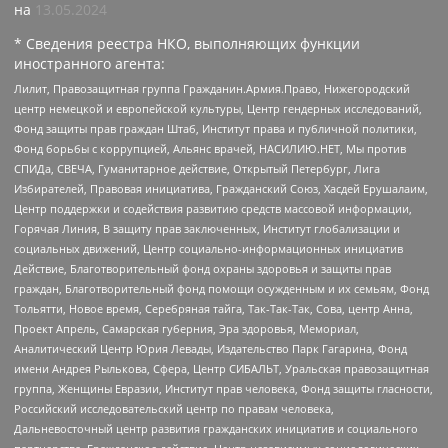
на
13.05.2024
* Сведения реестра НКО, выполняющих функции
иностранного агента:
Лилит, Правозащитная группа Гражданин.Армия.Право, Нижегородский
центр немецкой и европейской культуры, Центр гендерных исследований,
Фонд защиты прав граждан Штаб, Институт права и публичной политики,
Фонд борьбы с коррупцией, Альянс врачей, НАСИЛИЮ.НЕТ, Мы против
СПИДа, СВЕЧА, Гуманитарное действие, Открытый Петербург, Лига
Избирателей, Правовая инициатива, Гражданский Союз, Хасдей Ерушалаим,
Центр поддержки и содействия развитию средств массовой информации,
Горячая Линия, В защиту прав заключенных, Институт глобализации и
социальных движений, Центр социально-информационных инициатив
Действие, Благотворительный фонд охраны здоровья и защиты прав
граждан, Благотворительный фонд помощи осужденным и их семьям, Фонд
Тольятти, Новое время, Серебряная тайга, Так-Так-Так, Сова, центр Анна,
Проект Апрель, Самарская губерния, Эра здоровья, Мемориал,
Аналитический Центр Юрия Левады, Издательство Парк Гагарина, Фонд
имени Андрея Рылькова, Сфера, Центр СИБАЛЬТ, Уральская правозащитная
группа, Женщины Евразии, Институт прав человека, Фонд защиты гласности,
Российский исследовательский центр по правам человека,
Дальневосточный центр развития гражданских инициатив и социального