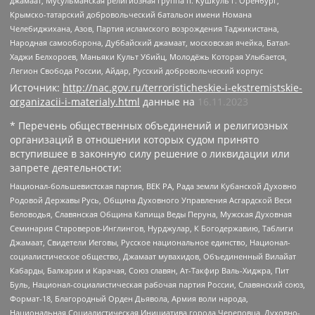
джамаат, Мусульманская религиозная группа п. Кушкуль г. Оренбург,
Крымско-татарский добровольческий батальон имени Номана
Челебиджихана, Азов, Партия исламского возрождения Таджикистана,
Народная самооборона, Дуббайский джамаат, московская ячейка, Батал-
Хаджи Белхороев, Маньяки Культ Убийц, Молодёжь Которая Улыбается,
Легион Свобода России, Айдар, Русский добровольческий корпус
Источник:
http://nac.gov.ru/terroristicheskie-i-ekstremistskie-
organizacii-i-materialy.html
данные на
16.11.2023
* Перечень общественных объединений и религиозных
организаций в отношении которых судом принято
вступившее в законную силу решение о ликвидации или
запрете деятельности:
Национал-большевистская партия, ВЕК РА, Рада земли Кубанской Духовно
Родовой Державы Русь, Община Духовного Управления Асгардской Веси
Беловодья, Славянская Община Капища Веды Перуна, Мужская Духовная
Семинария Староверов-Инглингов, Нурджулар, К Богодержавию, Таблиги
Джамаат, Свидетели Иеговы, Русское национальное единство, Национал-
социалистическое общество, Джамаат мувахидов, Объединенный Вилайат
Кабарды, Балкарии и Карачая, Союз славян, Ат-Такфир Валь-Хиджра, Пит
Буль, Национал-социалистическая рабочая партия России, Славянский союз,
Формат-18, Благородный Орден Дьявола, Армия воли народа,
Национальная Социалистическая Инициатива города Череповца, Духовно-