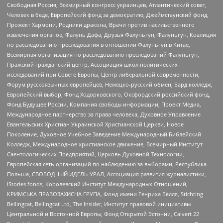
Свободная Россия, Всемирный конгресс украинцев, Атлантический совет,
Человек в беде, Европейский фонд за демократию, Джеймстаунский фонд,
Прожект Хармони, Родники дракона, Врачи против насильственного
извлечения органов, Фалунь Дафа, Друзья Фалуньгун, Фалуньгун, Коалиция
по расследованию преследования в отношении Фалуньгун в Китае,
Всемирная организация по расследованию преследований Фалуньгун,
Пражский гражданский центр, Ассоциация школ политических
исследований при Совете Европы, Центр либеральной современности,
Форум русскоязычных европейцев, Немецко-русский обмен, Бард колледж,
Европейский выбор, Фонд Ходорковского, Оксфордский российский фонд,
Фонд Будущее России, Компания свободы информации, Проект Медиа,
Международное партнерство за права человека, Духовное Управление
Евангельских Христиан Украинской Христианской Церкви, Новое
Поколение, Духовное Учебное Заведение Международный Библейский
Колледж, Международное христианское движение, Всемирный Институт
Саентологических Предприятий, Церковь Духовной Технологии,
Европейская сеть организаций по наблюдению за выборами, Республика
Польша, СВОБОДНЫЙ ИДЕЛЬ-УРАЛ, Ассоциация развития журналистики,
IStories fonds, Королевский Институт Международных Отношений,
КРИМСЬКА ПРАВОЗАХИСНА ГРУПА, Фонд имени Генриха Бёлля, Stichting
Bellingcat, Bellingcat Ltd, The Insider, Институт правовой инициативы
Центральной и Восточной Европы, Фонд Открытой Эстонии, Calvert 22