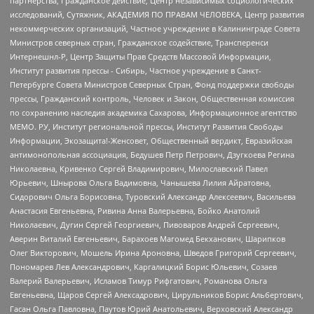
партнерства, Гражданское действие, Центр независимых социологических
исследований, Сутяжник, АКАДЕМИЯ ПО ПРАВАМ ЧЕЛОВЕКА, Центр развития
некоммерческих организаций, Частное учреждение в Калининграде Совета
Министров северных стран, Гражданское содействие, Трансперенси
Интернешнл-Р, Центр Защиты Прав Средств Массовой Информации,
Институт развития прессы - Сибирь, Частное учреждение в Санкт-
Петербурге Совета Министров Северных Стран, Фонд поддержки свободы
прессы, Гражданский контроль, Человек и Закон, Общественная комиссия
по сохранению наследия академика Сахарова, Информационное агентство
МЕМО. РУ, Институт региональной прессы, Институт Развития Свободы
Информации, Экозащита!-Женсовет, Общественный вердикт, Евразийская
антимонопольная ассоциация, Бедушев Петр Петрович, Дзугкоева Регина
Николаевна, Кривенко Сергей Владимирович, Милославский Павел
Юрьевич, Шнырова Ольга Вадимовна, Чанышева Лилия Айратовна,
Сидорович Ольга Борисовна, Туровский Александр Алексеевич, Васильева
Анастасия Евгеньевна, Ривина Анна Валерьевна, Бойко Анатолий
Николаевич, Дугин Сергей Георгиевич, Пивоваров Андрей Сергеевич,
Аверин Виталий Евгеньевич, Барахоев Магомед Бекханович, Шарипков
Олег Викторович, Мошель Ирина Ароновна, Шведов Григорий Сергеевич,
Пономарев Лев Александрович, Каргалицкий Борис Юльевич, Созаев
Валерий Валерьевич, Исламов Тимур Рифгатович, Романова Ольга
Евгеньевна, Щаров Сергей Алексадрович, Цирульников Борис Альбертович,
Гасан Ольга Павловна, Паутов Юрий Анатольевич, Верховский Александр