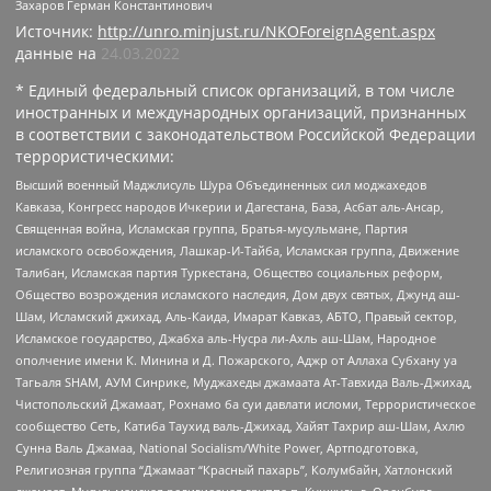
Захаров Герман Константинович
Источник:
http://unro.minjust.ru/NKOForeignAgent.aspx
данные на
24.03.2022
* Единый федеральный список организаций, в том числе
иностранных и международных организаций, признанных
в соответствии с законодательством Российской Федерации
террористическими:
Высший военный Маджлисуль Шура Объединенных сил моджахедов
Кавказа, Конгресс народов Ичкерии и Дагестана, База, Асбат аль-Ансар,
Священная война, Исламская группа, Братья-мусульмане, Партия
исламского освобождения, Лашкар-И-Тайба, Исламская группа, Движение
Талибан, Исламская партия Туркестана, Общество социальных реформ,
Общество возрождения исламского наследия, Дом двух святых, Джунд аш-
Шам, Исламский джихад, Аль-Каида, Имарат Кавказ, АБТО, Правый сектор,
Исламское государство, Джабха аль-Нусра ли-Ахль аш-Шам, Народное
ополчение имени К. Минина и Д. Пожарского, Аджр от Аллаха Субхану уа
Тагьаля SHAM, АУМ Синрике, Муджахеды джамаата Ат-Тавхида Валь-Джихад,
Чистопольский Джамаат, Рохнамо ба суи давлати исломи, Террористическое
сообщество Сеть, Катиба Таухид валь-Джихад, Хайят Тахрир аш-Шам, Ахлю
Сунна Валь Джамаа, National Socialism/White Power, Артподготовка,
Религиозная группа “Джамаат “Красный пахарь”, Колумбайн, Хатлонский