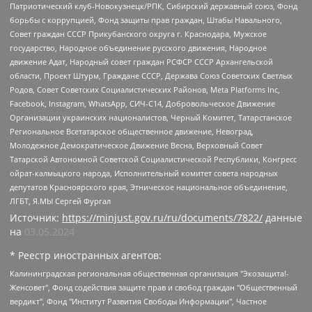
Патриотический клуб-Новокузнецк/РПК, Сибирский державный союз, Фонд
борьбы с коррупцией, Фонд защиты прав граждан, Штабы Навального,
Совет граждан СССР Прикубанского округа г. Краснодара, Мужское
государство, Народное объединение русского движения, Народное
движение Адат, Народный совет граждан РСФСР СССР Архангельской
области, Проект Штурм, Граждане СССР, Держава Союз Советских Светлых
Родов, Совет Советских Социалистических Районов, Meta Platforms Inc,
Facebook, Instagram, WhatsApp, СИЧ-С14, Добровольческое Движение
Организации украинских националистов, Черный Комитет, Татарстанское
Региональное Всетатарское общественное движение, Невоград,
Молодежное Демократическое Движение Весна, Верховный Совет
Татарской Автономной Советской Социалистической Республики, Конгресс
ойрат-калмыцкого народа, Исполнительный комитет совета народных
депутатов Красноярского края, Этническое национальное объединение,
ЛГБТ, Я.МЫ Сергей Фургал
Источник:
https://minjust.gov.ru/ru/documents/7822/
данные
на
03.05.2024
* Реестр иностранных агентов:
Калининградская региональная общественная организация "Экозащита!-Женсовет", Фонд содействия защите прав и свобод граждан "Общественный вердикт", Фонд "Институт Развития Свободы Информации", Частное учреждение "Информационное агентство МЕМО. РУ", Региональная общественная организация "Общественная комиссия по сохранению наследия академика Сахарова", Фонд поддержки свободы прессы, Санкт-Петербургская общественная правозащитная организация "Гражданский контроль", Межрегиональная общественная организация "Информационно-просветительский центр "Мемориал", Региональный Фонд "Центр Защиты Прав Средств Массовой Информации", с 05.12.2023 Фонд "Центр Защиты Прав Средств массовой информации", Региональная общественная благотворительная организация помощи беженцам и мигрантам "Гражданское содействие", Негосударственное образовательное учреждение дополнительного профессионального образования (повышение квалификации) специалистов "АКАДЕМИЯ ПО ПРАВАМ ЧЕЛОВЕКА", Свердловская региональная общественная организация "Сутяжник", Автономная некоммерческая организация "Центр независимых социологических исследований", Союз общественных объединений "Российский исследовательский центр по правам человека", Региональное общественное учреждение научно-информационный центр "МЕМОРИАЛ", Некоммерческая организация "Фонд защиты гласности", Автономная некоммерческая организация "Институт прав человека", Городская общественная организация "Екатеринбургское общество "МЕМОРИАЛ", Городская общественная организация "Рязанское историко-просветительское и правозащитное общество "Мемориал" (Рязанский Мемориал), Челябинский региональный орган общественной самодеятельности – женское общественное объединение "Женщины Евразии", Челябинский региональный орган общественной самодеятельности "Уральская правозащитная группа", Фонд содействия защите здоровья и социальной справедливости имени Андрея Рылькова, Автономная Некоммерческая Организация "Аналитический Центр Юрия Левады", Автономная некоммерческая организация социальной поддержки населения "Проект Апрель", Региональная общественная организация помощи женщинам и детям, находящимся в кризисной ситуации "Информационно-методический центр "Анна", Фонд содействия развитию массовых коммуникаций и правовому просвещению "Так-так-Так", Фонд содействия устойчивому развитию "Серебряная тайга", Свердловский региональный общественный фонд социальных проектов "Новое время", "Idel.Реалии", Кавказ.Реалии, Крым.Реалии, Телеканал Настоящее Время, Татаро-башкирская служба Радио Свобода (Azatliq Radiosi), Радио Свободная Европа/Радио Свобода (PCE/PC), "Сибирь.Реалии", "Фактограф", Благотворительный фонд помощи осужденным и их семьям, Автономная некоммерческая организация "Институт глобализации и социальных движений", Фонд "В защиту прав заключенных", Частное учреждение "Центр поддержки и содействия развитию средств массовой информации", Пензенский региональный общественный благотворительный фонд "Гражданский союз", "Север.Реалии", Некоммерческая организация Фонд "Правовая инициатива", Общество с ограниченной ответственностью "Радио Свободная Европа/Радио Свобода", Чешское информационное агентство "MEDIUM-ORIENT", Красноярская региональная общественная организация "Мы против СПИДа", Камалягин Денис Николаевич, Маркелов Сергей Евгеньевич, Пономарев Лев Александрович, Савицкая Людмила Алексеевна, Автономная некоммерческая организация "Центр по работе с проблемой насилия "НАСИЛИЮ.НЕТ", Межрегиональный профессиональный союз работников здравоохранения "Альянс врачей", Юридическое лицо, зарегистрированное в Латвийской Республике, SIA "Medusa Project" (регистрационный номер 40103797863, дата регистрации 10.06.2014), Некоммерческая организация "Фонд по борьбе с коррупцией", Автономная некоммерческая организация "Институт права и публичной политики", Баданин Роман Сергеевич, Гликин Максим Александрович, Железнова Мария Михайловна, Лукьянова Юлия Сергеевна, Маетная Елизавета Витальевна, Маняхин Петр Борисович, Чуракова Ольга Владимировна, Ярош Юлия Петровна, Юридическое лицо "The Insider SIA", зарегистрированное в Риге, Латвийская Республика (дата регистрации 26.06.2015), являющееся администратором доменного имени интернет-издания "The Insider SIA", https://theins.ru, Постернак Алексей Евгеньевич, Рубин Михаил Аркадьевич, Анин Роман Александрович, Юридическое лицо Istories fonds, зарегистрированное в Латвийской Республике (регистрационный номер 50008295751, дата регистрации 24.02.2020), Великовский Дмитрий Александрович, Долинина Ирина Николаевна, Мароховская Алеся Алексеевна, Шлейнов Роман Юрьевич, Шмагун Олеся Валентиновна, Общество с ограниченной ответственностью "Альтаир 2021", Общество с ограниченной ответственностью "Вега 2021", Общество с ограниченной ответственностью "Главный редактор 2021", Общество с ограниченной ответственностью "Ромашки монолит", Важенков Артем Валерьевич, Ивановская областная общественная организация "Центр гендерных исследований", Гурман Юрий Альбертович, Медиапроект "ОВД-Инфо", Егоров Владимир Владимирович, Жилинский Владимир Александрович, Общество с ограниченной ответственностью "ЗП", Иванова София Юрьевна, Карезина Инна Павловна, Кильтау Екатерина Викторовна, Петров Алексей Викторович, Пискунов Сергей Евгеньевич, Смирнов Сергей Сергеевич, Тихонов Михаил Сергеевич, Общество с ограниченной ответственностью "ЖУРНАЛИСТ-ИНОСТРАННЫЙ АГЕНТ", Арапова Галина Юрьевна, Вольтская Татьяна Анатольевна, Американская компания "Mason G.E.S. Anonymous Foundation" (США), являющаяся владельцем интернет-издания https://mnews.world/, Компания "Stichting Bellingcat", зарегистрированная в Нидерландах (дата регистрации 11.07.2018), Захаров Андрей Вячеславович, Клепиковская Екатерина Дмитриевна, Общество с ограниченной ответственностью "МЕМО", Перл Роман Александрович, Симонов Евгений Алексеевич, Соловьева Елена Анатольевна, Сотников Даниил Владимирович, Сурначева Елизавета Дмитриевна, Автономная некоммерческая организация по защите прав человека и информированию населения "Якутия – Наше Мнение", Общество с ограниченной ответственностью "Москоу диджитал медиа", с 26.01.2023 Общество с ограниченной ответственностью "Чайка Белые сады", Ветошкина Валерия Валерьевна, Заговора Максим Александрович, Межрегиональное общественное движение "Российская ЛГБТ - сеть", Оленичев Максим Владимирович, Павлов Иван Юрьевич, Скворцова Елена Сергеевна, Общество с ограниченной ответственностью "Как бы инагент", Кочетков Игорь Викторович, Общество с ограниченной ответственностью "Честные выборы", Еланчик Олег Александрович, Общество с ограниченной ответственностью "Нобелевский призыв", Гималова Регина Эмилевна, Григорьев Андрей Валерьевич, Григорьева Алина Александровна, Ассоциация по содействию защите прав призывников, альтернативнослужащих и военнослужащих "Правозащитная группа "Гражданин.Армия.Право", Хисамова Регина Фаритовна, Автономная некоммерческая организация по реализации социально-правовых программ "Лилит", Дальневосточное общественное движение "Маяк", Санкт-Петербургская ЛГБТ-инициативная группа "Выход", Инициативная группа ЛГБТ+ "Реверс", Алексеев Андрей Викторович, Бекбулатова Таисия Львовна, Беляев Иван Михайлович, Владыкина Елена Сергеевна, Гельман Марат Александрович, Никульшина Вероника Юрьевна, Толоконникова Надежда Андреевна, Шендерович Виктор Анатольевич, Общество с ограниченной ответственностью "Данное сообщение", Общество с ограниченной ответственностью Издательский дом "Новая глава", Айнбиндер Александра Александровна, Московский комьюнити-центр для ЛГБТ+инициатив, Благотворительный фонд развития филантропии, Deutsche Welle (Германия, Kurt-Schumacher-Strasse 3, 53113 Bonn), Борзунова Мария Михайловна, Воробьев Виктор Викторович, Голубева Анна Львовна, Константинова Алла Михайловна, Малкова Ирина Владимировна, Мурадов Мурад Абдулгалимович, Осетинская Елизавета Николаевна, Понасенков Евгений Николаевич, Ганапольский Матвей Юрьевич, Киселев Евгений Алексеевич, Борухович Ирина Григорьевна, Дремин Иван Тимофеевич, Дубровский Дмитрий Викторович, Красноярская региональная общественная организация поддержки и развития альтернативных образовательных технологий и межкультурных коммуникаций "ИНТЕРРА", Маяковская Екатерина Алексеевна, Фейгин Марк Захарович, Филимонов Андрей Викторович, Дзугкоева Регина Николаевна, Доброхотов Роман Александрович, Дудь Юрий Александрович, Елкин Сергей Владимирович, Кругликов Кирилл Игоревич, Сабунаева Мария Леонидовна, Семенов Алексей Владимирович, Шаинян Карен Багратович, Шульман Екатерина Михайловна, Асафьев Артур Валерьевич, Вахштайн Виктор Семенович, Венедиктов Алексей Алексеевич, Лушникова Екатерина Евгеньевна, Волков Леонид Михайлович, Невзоров Александр Глебович, Пархоменко Сергей Борисович, Сироткин Ярослав Николаевич, Кара-Мурза Владимир Владимирович, Баранова Наталья Владимировна, Гозман Леонид Яковлевич, Кагарлицкий Борис Юльевич, Климарев Михаил Валерьевич, Милов Владимир Станиславович, Автономная некоммерческая организация Краснодарский центр современного искусства "Типография", Моргенштерн Алишер Тагирович, Соболь Любовь Эдуардовна, Общество с ограниченной ответственностью "ЛИЗА НОРМ", Каспаров Гарри Кимович, Ходорковский Михаил Борисович, Общество с ограниченной ответственностью "Апрельские тезисы", Данилович Ирина Брониславовна, Кашин Олег Владимирович, Петров Николай Владимирович, Пивоваров Алексей Владимирович, Соколов Михаил Владимирович, Цветкова Юлия Владимировна, Чичваркин Евгений Александрович, Комитет против пыток/Команда против пыток, Общество с ограниченной ответственностью "Первый научный", Общество с ограниченной ответственностью "Вертолет и ко", Белоцерковская Вероника Борисовна, Кац Максим Евгеньевич, Лазарева Татьяна Юрьевна, Шаведдинов Руслан Табризович, Яшин Илья Валерьевич, Общество с ограниченной ответственностью "Иноагент ААВ", Алешковский Дмитрий Петрович, Альбац Евгения Марковна, Быков Дмитрий Львович, Галямина Юлия Евгеньевна, Лойко Сергей Леонидович, Мартынов Кирилл Константинович, Медведев Сергей Александрович, Крашенинников Федор Геннадиевич, Гордеева Катерина Вл