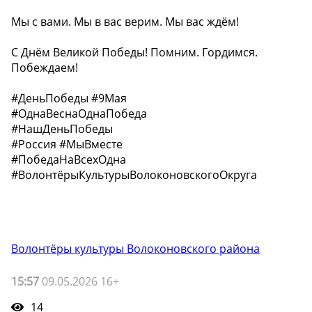
Мы с вами. Мы в вас верим. Мы вас ждём!
С Днём Великой Победы! Помним. Гордимся.
Побеждаем!
#ДеньПобеды #9Мая
#ОднаВеснаОднаПобеда
#НашДеньПобеды
#Россия #МыВместе
#ПобедаНаВсехОдна
#ВолонтёрыКультурыВолоконовскогоОкруга
Волонтёры культуры Волоконовского района
15:57
09.05.2026 16+
14