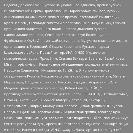
Родовая Держава Русь, Русское национальное единство, Древнерусской
Инглистической церкви Православных Староверов-Инглингов, Русский
общенациональный союз, Движение против нелегальной иммиграции,
Кровь и Честь, О свободе совести и о религиозных объединениях, Омская
организация общественного политического движения Русское
национальное единство, Северное Братство, Клуб Болельщиков
Футбольного Клуба Динамо, Файзрахманисты, Мусульманская религиозная
организация п. Боровский, Община Коренного Русского народа
Щелковского района, Правый сектор, УНА - УНСО, Украинская
повстанческая армия, Тризуб им. Степана Бандеры, Братство, Белый Крест,
Misanthropic division, Религиозное объединение последователей инглиизма,
Народная Социальная Инициатива, TulaSkins, Этнополитическое
объединение Русские, Русское национальное объединение Атака, Мечеть
Мирмамеда, Община Коренного Русского народа г. Астрахани, ВОЛЯ,
Меджлис крымскотатарского народа, Рубеж Севера, ТОЙС, О
противодействии экстремистской деятельности, РЕВТАТПОД, Артподготовка,
Штольц, В честь иконы Божией Матери Державная, Сектор 16,
Независимость, Фирма, Молодежная правозащитная группа МПГ, Курсом
Правды и Единения, Каракольская инициативная группа, Автоград Крю,
Союз Славянских Сил Руси, Алля-Аят, Благотворительный пансионат Ак Умут,
Русская республика Русь, Арестантское уголовное единство, Башкорт, Нация
и свобода, Нация и свобода, W.H.С., Фалунь Дафа, Иртыш Ultras, Русский