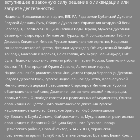
вступившее в законную силу решение о ликвидации или
запрете деятельности:
Национал-большевистская партия, ВЕК РА, Рада земли Кубанской Духовно
Родовой Державы Русь, Община Духовного Управления Асгардской Веси
Беловодья, Славянская Община Капища Веды Перуна, Мужская Духовная
Семинария Староверов-Инглингов, Нурджулар, К Богодержавию, Таблиги
Джамаат, Свидетели Иеговы, Русское национальное единство, Национал-
социалистическое общество, Джамаат мувахидов, Объединенный Вилайат
Кабарды, Балкарии и Карачая, Союз славян, Ат-Такфир Валь-Хиджра, Пит
Буль, Национал-социалистическая рабочая партия России, Славянский союз,
Формат-18, Благородный Орден Дьявола, Армия воли народа,
Национальная Социалистическая Инициатива города Череповца, Духовно-
Родовая Держава Русь, Русское национальное единство, Древнерусской
Инглистической церкви Православных Староверов-Инглингов, Русский
общенациональный союз, Движение против нелегальной иммиграции,
Кровь и Честь, О свободе совести и о религиозных объединениях, Омская
организация общественного политического движения Русское
национальное единство, Северное Братство, Клуб Болельщиков
Футбольного Клуба Динамо, Файзрахманисты, Мусульманская религиозная
организация п. Боровский, Община Коренного Русского народа
Щелковского района, Правый сектор, УНА - УНСО, Украинская
повстанческая армия, Тризуб им. Степана Бандеры, Братство, Белый Крест,