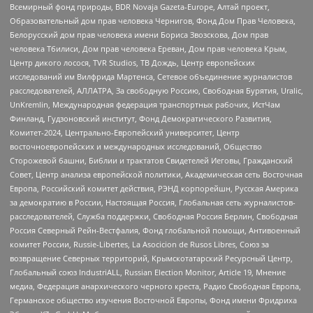
Всемирный фонд природы, BDR Novaja Gazeta-Europe, Алтай проект,
Образовательный дом прав человека Чернигов, Фонд Дом Прав Человека,
Белорусский дом прав человека имени Бориса Звозскова, Дом прав
человека Тбилиси, Дом прав человека Ереван, Дом прав человека Крым,
Центр дикого лосося, TVR Studios, ТВ Дождь, Центр европейских
исследований им Вилфрида Мартенса, Сетевое объединение журналистов
расследователей, АЛЛАТРА, За свободную Россию, Свободная Бурятия, Uralic,
UnKremlin, Международная федерация транспортных рабочих, ИстЧам
Финланд, Гудзоновский институт, Фонд Демократического Развития,
Комитет-2024, Центрально-Европейский университет, Центр
восточноевропейских и международных исследований, Общество
Сторожевой башни, Библии и трактатов Свидетелей Иеговы, Гражданский
Совет, Центр анализа европейской политики, Академическая сеть Восточная
Европа, Российский комитет действия, РЭНД корпорейшн, Русская Америка
за демократию в России, Настоящая Россия, Глобальная сеть журналистов-
расследователей, Служба поддержки, Свободная Россия Берлин, Свободная
Россия Северный Рейн-Вестфалия, Фонд глобальной помощи, Антивоенный
комитет России, Russie-Libertes, La Asocicion de Rusos Libres, Союз за
возвращение Северных территорий, Крымскотатарский Ресурсный Центр,
Глобальный союз IndustriALL, Russian Election Monitor, Article 19, Мнение
медиа, Федерация анархического черного креста, Радио Свободная Европа,
Германское общество изучения Восточной Европы, Фонд имени Фридриха