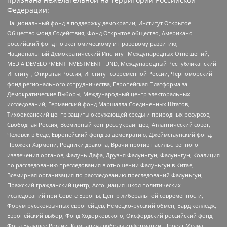
Федерации:
Национальный фонд в поддержку демократии, Институт Открытое
Общество Фонд Содействия, Фонд Открытое общество, Американо-
российский фонд по экономическому и правовому развитию,
Национальный Демократический Институт Международных Отношений,
MEDIA DEVELOPMENT INVESTMENT FUND, Международный Республиканский
Институт, Открытая Россия, Институт современной России, Черноморский
фонд регионального сотрудничества, Европейская Платформа за
Демократические Выборы, Международный центр электоральных
исследований, Германский фонд Маршалла Соединенных Штатов,
Тихоокеанский центр защиты окружающей среды и природных ресурсов,
Свободная Россия, Всемирный конгресс украинцев, Атлантический совет,
Человек в беде, Европейский фонд за демократию, Джеймстаунский фонд,
Прожект Хармони, Родники дракона, Врачи против насильственного
извлечения органов, Фалунь Дафа, Друзья Фалуньгун, Фалуньгун, Коалиция
по расследованию преследования в отношении Фалуньгун в Китае,
Всемирная организация по расследованию преследований Фалуньгун,
Пражский гражданский центр, Ассоциация школ политических
исследований при Совете Европы, Центр либеральной современности,
Форум русскоязычных европейцев, Немецко-русский обмен, Бард колледж,
Европейский выбор, Фонд Ходорковского, Оксфордский российский фонд,
Фонд Будущее России, Компания свободы информации, Проект Медиа,