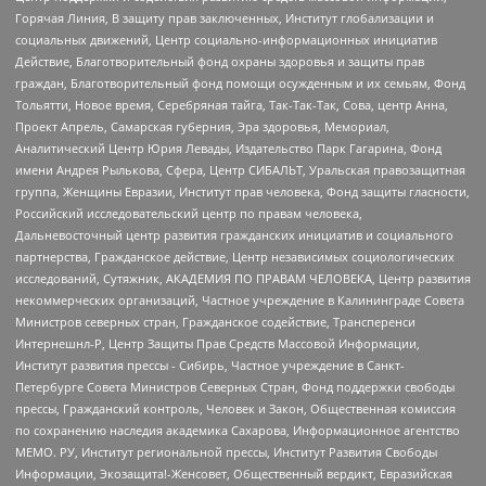
Горячая Линия, В защиту прав заключенных, Институт глобализации и
социальных движений, Центр социально-информационных инициатив
Действие, Благотворительный фонд охраны здоровья и защиты прав
граждан, Благотворительный фонд помощи осужденным и их семьям, Фонд
Тольятти, Новое время, Серебряная тайга, Так-Так-Так, Сова, центр Анна,
Проект Апрель, Самарская губерния, Эра здоровья, Мемориал,
Аналитический Центр Юрия Левады, Издательство Парк Гагарина, Фонд
имени Андрея Рылькова, Сфера, Центр СИБАЛЬТ, Уральская правозащитная
группа, Женщины Евразии, Институт прав человека, Фонд защиты гласности,
Российский исследовательский центр по правам человека,
Дальневосточный центр развития гражданских инициатив и социального
партнерства, Гражданское действие, Центр независимых социологических
исследований, Сутяжник, АКАДЕМИЯ ПО ПРАВАМ ЧЕЛОВЕКА, Центр развития
некоммерческих организаций, Частное учреждение в Калининграде Совета
Министров северных стран, Гражданское содействие, Трансперенси
Интернешнл-Р, Центр Защиты Прав Средств Массовой Информации,
Институт развития прессы - Сибирь, Частное учреждение в Санкт-
Петербурге Совета Министров Северных Стран, Фонд поддержки свободы
прессы, Гражданский контроль, Человек и Закон, Общественная комиссия
по сохранению наследия академика Сахарова, Информационное агентство
МЕМО. РУ, Институт региональной прессы, Институт Развития Свободы
Информации, Экозащита!-Женсовет, Общественный вердикт, Евразийская