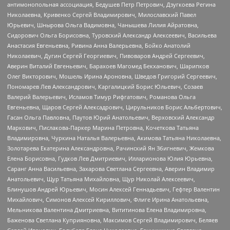
антимонопольная ассоциация, Бедушев Петр Петрович, Дзугкоева Регина
Николаевна, Кривенко Сергей Владимирович, Милославский Павел
Юрьевич, Шнырова Ольга Вадимовна, Чанышева Лилия Айратовна,
Сидорович Ольга Борисовна, Туровский Александр Алексеевич, Васильева
Анастасия Евгеньевна, Ривина Анна Валерьевна, Бойко Анатолий
Николаевич, Дугин Сергей Георгиевич, Пивоваров Андрей Сергеевич,
Аверин Виталий Евгеньевич, Барахоев Магомед Бекханович, Шарипков
Олег Викторович, Мошель Ирина Ароновна, Шведов Григорий Сергеевич,
Пономарев Лев Александрович, Каргалицкий Борис Юльевич, Созаев
Валерий Валерьевич, Исламов Тимур Рифгатович, Романова Ольга
Евгеньевна, Щаров Сергей Алексадрович, Цирульников Борис Альбертович,
Гасан Ольга Павловна, Паутов Юрий Анатольевич, Верховский Александр
Маркович, Пислакова-Паркер Марина Петровна, Кочеткова Татьяна
Владимировна, Чуркина Наталья Валерьевна, Акимова Татьяна Николаевна,
Золотарева Екатерина Александровна, Рачинский Ян Збигневич, Жемкова
Елена Борисовна, Гудков Лев Дмитриевич, Илларионова Юлия Юрьевна,
Саранг Анна Васильевна, Захарова Светлана Сергеевна, Аверин Владимир
Анатольевич, Щур Татьяна Михайловна, Щур Николай Алексеевич,
Блинушов Андрей Юрьевич, Мосин Алексей Геннадьевич, Гефтер Валентин
Михайлович, Симонов Алексей Кириллович, Флиге Ирина Анатольевна,
Мельникова Валентина Дмитриевна, Вититинова Елена Владимировна,
Баженова Светлана Куприяновна, Максимов Сергей Владимирович, Беляев