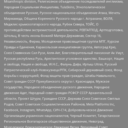
Misanthropic division, Религиозное объединение последователей инглиизма,
Народная Социальная Инициатива, TulaSkins, Этнополитическое
объединение Русские, Русское национальное объединение Атака, Мечеть
Мирмамеда, Община Коренного Русского народа г. Астрахани, ВОЛЯ,
Меджлис крымскотатарского народа, Рубеж Севера, ТОЙС, О
противодействии экстремистской деятельности, РЕВТАТПОД, Артподготовка,
Штольц, В честь иконы Божией Матери Державная, Сектор 16,
Независимость, Фирма, Молодежная правозащитная группа МПГ, Курсом
Правды и Единения, Каракольская инициативная группа, Автоград Крю,
Союз Славянских Сил Руси, Алля-Аят, Благотворительный пансионат Ак Умут,
Русская республика Русь, Арестантское уголовное единство, Башкорт, Нация
и свобода, Нация и свобода, W.H.С., Фалунь Дафа, Иртыш Ultras, Русский
Патриотический клуб-Новокузнецк/РПК, Сибирский державный союз, Фонд
борьбы с коррупцией, Фонд защиты прав граждан, Штабы Навального,
Совет граждан СССР Прикубанского округа г. Краснодара, Мужское
государство, Народное объединение русского движения, Народное
движение Адат, Народный совет граждан РСФСР СССР Архангельской
области, Проект Штурм, Граждане СССР, Держава Союз Советских Светлых
Родов, Совет Советских Социалистических Районов, Meta Platforms Inc,
Facebook, Instagram, WhatsApp, СИЧ-С14, Добровольческое Движение
Организации украинских националистов, Черный Комитет, Татарстанское
Региональное Всетатарское общественное движение, Невоград,
Молодежное Демократическое Движение Весна, Верховный Совет