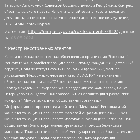
Татарской Автономной Советской Социалистической Республики, Конгресс
ойрат-калмыцкого народа, Исполнительный комитет совета народных
депутатов Красноярского края, Этническое национальное объединение,
ЛГБТ, Я.МЫ Сергей Фургал
Источник:
https://minjust.gov.ru/ru/documents/7822/
данные
на
03.05.2024
* Реестр иностранных агентов:
Калининградская региональная общественная организация "Экозащита!-Женсовет", Фонд содействия защите прав и свобод граждан "Общественный вердикт", Фонд "Институт Развития Свободы Информации", Частное учреждение "Информационное агентство МЕМО. РУ", Региональная общественная организация "Общественная комиссия по сохранению наследия академика Сахарова", Фонд поддержки свободы прессы, Санкт-Петербургская общественная правозащитная организация "Гражданский контроль", Межрегиональная общественная организация "Информационно-просветительский центр "Мемориал", Региональный Фонд "Центр Защиты Прав Средств Массовой Информации", с 05.12.2023 Фонд "Центр Защиты Прав Средств массовой информации", Региональная общественная благотворительная организация помощи беженцам и мигрантам "Гражданское содействие", Негосударственное образовательное учреждение дополнительного профессионального образования (повышение квалификации) специалистов "АКАДЕМИЯ ПО ПРАВАМ ЧЕЛОВЕКА", Свердловская региональная общественная организация "Сутяжник", Автономная некоммерческая организация "Центр независимых социологических исследований", Союз общественных объединений "Российский исследовательский центр по правам человека", Региональное общественное учреждение научно-информационный центр "МЕМОРИАЛ", Некоммерческая организация "Фонд защиты гласности", Автономная некоммерческая организация "Институт прав человека", Городская общественная организация "Екатеринбургское общество "МЕМОРИАЛ", Городская общественная организация "Рязанское историко-просветительское и правозащитное общество "Мемориал" (Рязанский Мемориал), Челябинский региональный орган общественной самодеятельности – женское общественное объединение "Женщины Евразии", Челябинский региональный орган общественной самодеятельности "Уральская правозащитная группа", Фонд содействия защите здоровья и социальной справедливости имени Андрея Рылькова, Автономная Некоммерческая Организация "Аналитический Центр Юрия Левады", Автономная некоммерческая организация социальной поддержки населения "Проект Апрель", Региональная общественная организация помощи женщинам и детям, находящимся в кризисной ситуации "Информационно-методический центр "Анна", Фонд содействия развитию массовых коммуникаций и правовому просвещению "Так-так-Так", Фонд содействия устойчивому развитию "Серебряная тайга", Свердловский региональный общественный фонд социальных проектов "Новое время", "Idel.Реалии", Кавказ.Реалии, Крым.Реалии, Телеканал Настоящее Время, Татаро-башкирская служба Радио Свобода (Azatliq Radiosi), Радио Свободная Европа/Радио Свобода (PCE/PC), "Сибирь.Реалии", "Фактограф", Благотворительный фонд помощи осужденным и их семьям, Автономная некоммерческая организация "Институт глобализации и социальных движений", Фонд "В защиту прав заключенных", Частное учреждение "Центр поддержки и содействия развитию средств массовой информации", Пензенский региональный общественный благотворительный фонд "Гражданский союз", "Север.Реалии", Некоммерческая организация Фонд "Правовая инициатива", Общество с ограниченной ответственностью "Радио Свободная Европа/Радио Свобода", Чешское информационное агентство "MEDIUM-ORIENT", Красноярская региональная общественная организация "Мы против СПИДа", Камалягин Денис Николаевич, Маркелов Сергей Евгеньевич, Пономарев Лев Александрович, Савицкая Людмила Алексеевна, Автономная некоммерческая организация "Центр по работе с проблемой насилия "НАСИЛИЮ.НЕТ", Межрегиональный профессиональный союз работников здравоохранения "Альянс врачей", Юридическое лицо, зарегистрированное в Латвийской Республике, SIA "Medusa Project" (регистрационный номер 40103797863, дата регистрации 10.06.2014), Некоммерческая организация "Фонд по борьбе с коррупцией", Автономная некоммерческая организация "Институт права и публичной политики", Баданин Роман Сергеевич, Гликин Максим Александрович, Железнова Мария Михайловна, Лукьянова Юлия Сергеевна, Маетная Елизавета Витальевна, Маняхин Петр Борисович, Чуракова Ольга Владимировна, Ярош Юлия Петровна, Юридическое лицо "The Insider SIA", зарегистрированное в Риге, Латвийская Республика (дата регистрации 26.06.2015), являющееся администратором доменного имени интернет-издания "The Insider SIA", https://theins.ru, Постернак Алексей Евгеньевич, Рубин Михаил Аркадьевич, Анин Роман Александрович, Юридическое лицо Istories fonds, зарегистрированное в Латвийской Республике (регистрационный номер 50008295751, дата регистрации 24.02.2020), Великовский Дмитрий Александрович, Долинина Ирина Николаевна, Мароховская Алеся Алексеевна, Шлейнов Роман Юрьевич, Шмагун Олеся Валентиновна, Общество с ограниченной ответственностью "Альтаир 2021", Общество с ограниченной ответственностью "Вега 2021", Общество с ограниченной ответственностью "Главный редактор 2021", Общество с ограниченной ответственностью "Ромашки монолит", Важенков Артем Валерьевич, Ивановская областная общественная организация "Центр гендерных исследований", Гурман Юрий Альбертович, Медиапроект "ОВД-Инфо", Егоров Владимир Владимирович, Жилинский Владимир Александрович, Общество с ограниченной ответственностью "ЗП", Иванова София Юрьевна, Карезина Инна Павловна, Кильтау Екатерина Викторовна, Петров Алексей Викторович, Пискунов Сергей Евгеньевич, Смирнов Сергей Сергеевич, Тихонов Михаил Сергеевич, Общество с ограниченной ответственностью "ЖУРНАЛИСТ-ИНОСТРАННЫЙ АГЕНТ", Арапова Галина Юрьевна, Вольтская Татьяна Анатольевна, Американская компания "Mason G.E.S. Anonymous Foundation" (США), являющаяся владельцем интернет-издания https://mnews.world/, Компания "Stichting Bellingcat", зарегистрированная в Нидерландах (дата регистрации 11.07.2018), Захаров Андрей Вячеславович, Клепиковская Екатерина Дмитриевна, Общество с ограниченной ответственностью "МЕМО", Перл Роман Александрович, Симонов Евгений Алексеевич, Соловьева Елена Анатольевна, Сотников Даниил Владимирович, Сурначева Елизавета Дмитриевна, Автономная некоммерческая организация по защите прав человека и информированию населения "Якутия – Наше Мнение", Общество с ограниченной ответственностью "Москоу диджитал медиа", с 26.01.2023 Общество с ограниченной ответственностью "Чайка Белые сады", Ветошкина Валерия Валерьевна, Заговора Максим Александрович, Межрегиональное общественное движение "Российская ЛГБТ - сеть", Оленичев Максим Владимирович, Павлов Иван Юрьевич, Скворцова Елена Сергеевна, Общество с ограниченной ответственностью "Как бы инагент", Кочетков Игорь Викторович, Общество с ограниченной ответственностью "Честные выборы", Еланчик Олег Александрович, Общество с ограниченной ответственностью "Нобелевский призыв", Гималова Регина Эмилевна, Григорьев Андрей Валерьевич, Григорьева Алина Александровна, Ассоциация по содействию защите прав призывников, альтернативнослужащих и военнослужащих "Правозащитная группа "Гражданин.Армия.Право", Хисамова Регина Фаритовна, Автономная некоммерческая организация по реализации социально-правовых программ "Лилит", Дальневосточное общественное движение "Маяк", Санкт-Петербургская ЛГБТ-инициативная группа "Выход", Инициативная группа ЛГБТ+ "Реверс", Алексеев Андрей Викторович, Бекбулатова Таисия Львовна, Беляев Иван Михайлович, Владыкина Елена Сергеевна, Гельман Марат Александрович, Никульшина Вероника Юрьевна, Толоконникова Надежда Андреевна, Шендерович Виктор Анатольевич, Общество с ограниченной ответственностью "Данное сообщение", Общество с ограниченной ответственностью Издательский дом "Новая глава", Айнбиндер Александра Александровна, Московский комьюнити-центр для ЛГБТ+инициатив, Благотворительный фонд развития филантропии, Deutsche Welle (Германия, Kurt-Schumacher-Strasse 3, 53113 Bonn), Борзунова Мария Михайловна, Воробьев Виктор Викторович, Голубева Анна Львовна, Константинова Алла Михайловна, Малкова Ирина Владимировна, Мурадов Мурад Абдулгалимович, Осетинская Елизавета Николаевна, Понасенков Евгений Николаевич, Ганапольский Матвей Юрьевич, Киселев Евгений Алексеевич, Борухович Ирина Григорьевна, Дремин Иван Тимофеевич, Дубровский Дмитрий Викторович, Красноярская региональная общественная организация поддержки и развития альтернативных образовательных технологий и межкультурных коммуникаций "ИНТЕРРА", Маяковская Екатерина Алексеевна, Фейгин Марк Захарович, Филимонов Андрей Викторович, Дзугкоева Регина Николаевна, Доброхотов Роман Александрович, Дудь Юрий Александрович, Елкин Сергей Владимирович, Кругликов Кирилл Игоревич, Сабунаева Мария Леонидовна, Семенов Алексей Владимирович, Шаинян Карен Багратович, Шульман Екатерина Михайловна, Асафьев Артур Валерьевич, Вахштайн Виктор Семенович, Венедиктов Алексей Алексеевич, Лушникова Екатерина Евгеньевна, Волков Леонид Михайлович, Невзоров Александр Глебович, Пархоменко Сергей Борисович, Сироткин Ярослав Николаевич, Кара-Мурза Владимир Владимирович, Баранова Наталья Владимировна, Гозман Леонид Яковлевич, Кагарлицкий Борис Юльевич, Климарев Михаил Валерьевич, Милов Владимир Станиславович, Автономная некоммерческая организация Краснодарский центр современного искусства "Типография", Моргенштерн Алишер Тагирович, Соболь Любовь Эдуардовна, Общество с ограниченной ответственностью "ЛИЗА НОРМ", Каспаров Гарри Кимович, Ходорковский Михаил Борисович, Общество с ограниченной ответственностью "Апрельские тезисы", Данилович Ирина Брониславовна, Кашин Олег Владимирович, Петров Николай Владимирович, Пивоваров Алексей Владимирович, Соколов Михаил Владимирович, Цветкова Юлия Владимировна, Чичваркин Евгений Александрович, Комитет против пыток/Команда против пыток, Общество с ограниченной ответственностью "Первый научный", Общество с ограниченной ответственностью "Вертолет и ко", Белоцерковская Вероника Борисовна, Кац Максим Евгеньевич, Лазарева Татьяна Юрьевна, Шаведдинов Руслан Табризович, Яшин Илья Валерьевич, Общество с ограниченной ответственностью "Иноагент ААВ", Алешковский Дмитрий Петрович, Альбац Евгения Марковна, Быков Дмитрий Львович, Галямина Юлия Евгеньевна, Лойко Сергей Леонидович, Мартынов Кирилл Константинович, Медведев Сергей Александрович, Крашенинников Федор Геннадиевич, Гордеева Катерина Вл