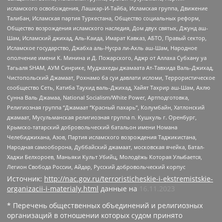
исламского освобождения, Лашкар-И-Тайба, Исламская группа, Движение
Талибан, Исламская партия Туркестана, Общество социальных реформ,
Общество возрождения исламского наследия, Дом двух святых, Джунд аш-
Шам, Исламский джихад, Аль-Каида, Имарат Кавказ, АБТО, Правый сектор,
Исламское государство, Джабха аль-Нусра ли-Ахль аш-Шам, Народное
ополчение имени К. Минина и Д. Пожарского, Аджр от Аллаха Субхану уа
Тагьаля SHAM, АУМ Синрике, Муджахеды джамаата Ат-Тавхида Валь-Джихад,
Чистопольский Джамаат, Рохнамо ба суи давлати исломи, Террористическое
сообщество Сеть, Катиба Таухид валь-Джихад, Хайят Тахрир аш-Шам, Ахлю
Сунна Валь Джамаа, National Socialism/White Power, Артподготовка,
Религиозная группа “Джамаат “Красный пахарь”, Колумбайн, Хатлонский
джамаат, Мусульманская религиозная группа п. Кушкуль г. Оренбург,
Крымско-татарский добровольческий батальон имени Номана
Челебиджихана, Азов, Партия исламского возрождения Таджикистана,
Народная самооборона, Дуббайский джамаат, московская ячейка, Батал-
Хаджи Белхороев, Маньяки Культ Убийц, Молодёжь Которая Улыбается,
Легион Свобода России, Айдар, Русский добровольческий корпус
Источник:
http://nac.gov.ru/terroristicheskie-i-ekstremistskie-
organizacii-i-materialy.html
данные на
16.11.2023
* Перечень общественных объединений и религиозных
организаций в отношении которых судом принято