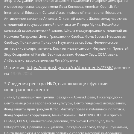
Эберта, XZ gGmbH, Мобильная академия поддержки гендерной демократии
и миротворчества, Форум имени Льва Копелева, American Councils for
International Education, Cultural Vistas, Institute of International Education,
Антивоенное движение Антальи, Открытый диалог, Школа международных
отношений и государственной политики им Питера Мунка, Российско-
канадский демократический альянс, Школа международных отношений им
Нормана Патерсона, Центр Гражданских Свобод, Фонд Бориса Немцова за
Свободу, Фонд имени Фридриха Науманна за свободу, Феминистское
антивоенное сопротивление, Комитет независимости Ингушетии, Прометей,
Stop Occupation of Karelia, Вернись живым, Фридом Хаус, СОТА медиа,
Либерально-демократическая Лига Украины
Источник:
https://minjust.gov.ru/ru/documents/7756/
данные
на
13.05.2024
* Сведения реестра НКО, выполняющих функции
иностранного агента:
Лилит, Правозащитная группа Гражданин.Армия.Право, Нижегородский
центр немецкой и европейской культуры, Центр гендерных исследований,
Фонд защиты прав граждан Штаб, Институт права и публичной политики,
Фонд борьбы с коррупцией, Альянс врачей, НАСИЛИЮ.НЕТ, Мы против
СПИДа, СВЕЧА, Гуманитарное действие, Открытый Петербург, Лига
Избирателей, Правовая инициатива, Гражданский Союз, Хасдей Ерушалаим,
Центр поддержки и содействия развитию средств массовой информации,