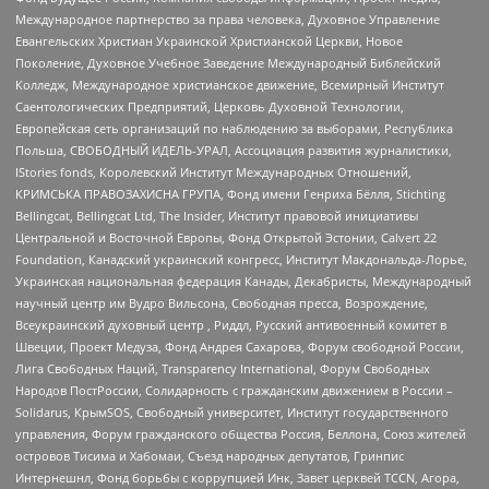
Международное партнерство за права человека, Духовное Управление
Евангельских Христиан Украинской Христианской Церкви, Новое
Поколение, Духовное Учебное Заведение Международный Библейский
Колледж, Международное христианское движение, Всемирный Институт
Саентологических Предприятий, Церковь Духовной Технологии,
Европейская сеть организаций по наблюдению за выборами, Республика
Польша, СВОБОДНЫЙ ИДЕЛЬ-УРАЛ, Ассоциация развития журналистики,
IStories fonds, Королевский Институт Международных Отношений,
КРИМСЬКА ПРАВОЗАХИСНА ГРУПА, Фонд имени Генриха Бёлля, Stichting
Bellingcat, Bellingcat Ltd, The Insider, Институт правовой инициативы
Центральной и Восточной Европы, Фонд Открытой Эстонии, Calvert 22
Foundation, Канадский украинский конгресс, Институт Макдональда-Лорье,
Украинская национальная федерация Канады, Декабристы, Международный
научный центр им Вудро Вильсона, Свободная пресса, Возрождение,
Всеукраинский духовный центр , Риддл, Русский антивоенный комитет в
Швеции, Проект Медуза, Фонд Андрея Сахарова, Форум свободной России,
Лига Свободных Наций, Transparеncy International, Форум Свободных
Народов ПостРоссии, Солидарность с гражданским движением в России –
Solidarus, КрымSOS, Свободный университет, Институт государственного
управления, Форум гражданского общества Россия, Беллона, Союз жителей
островов Тисима и Хабомаи, Съезд народных депутатов, Гринпис
Интернешнл, Фонд борьбы с коррупцией Инк, Завет церквей TCCN, Агора,