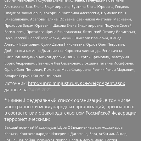
Сергей Иванович, Голубева Елена Николаевна, Ганнушкина Светлана
Алексеевна, Закс Елена Владимировна, Буртина Елена Юрьевна, Гендель
Людмила Залмановна, Кокорина Екатерина Алексеевна, Шуманов Илья
Вячеславович, Арапова Галина Юрьевна, Свечников Анатолий Мариевич,
Прохоров Вадим Юрьевич, Шахова Елена Владимировна, Подузов Сергей
Васильевич, Протасова Ирина Вячеславовна, Литинский Леонид Борисович,
Лукашевский Сергей Маркович, Бахмин Вячеслав Иванович, Шабад
Анатолий Ефимович, Сухих Дарья Николаевна, Орлов Олег Петрович,
Добровольская Анна Дмитриевна, Королева Александра Евгеньевна,
Смирнов Владимир Александрович, Вицин Сергей Ефимович, Золотухин
Борис Андреевич, Левинсон Лев Семенович, Локшина Татьяна Иосифовна,
Орлов Олег Петрович, Полякова Мара Федоровна, Резник Генри Маркович,
Захаров Герман Константинович
Источник:
http://unro.minjust.ru/NKOForeignAgent.aspx
данные на
24.03.2022
* Единый федеральный список организаций, в том числе
иностранных и международных организаций, признанных
в соответствии с законодательством Российской Федерации
террористическими:
Высший военный Маджлисуль Шура Объединенных сил моджахедов
Кавказа, Конгресс народов Ичкерии и Дагестана, База, Асбат аль-Ансар,
Священная война, Исламская группа, Братья-мусульмане, Партия