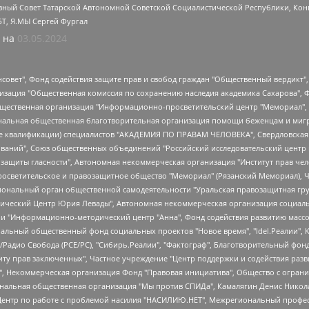
ный Совет Татарской Автономной Советской Социалистической Республики, Кон
БТ, Я.МЫ Сергей Фургал
 на
03.05.2024
мная некоммерческая организация "Центр по работе с проблемой насилия "НАСИЛИЮ.НЕТ", Межрегиональный профессиональный союз работников здравоохранения "Альянс врачей", Юридическое лицо, зарегистрированное в Латвийской Республике, SIA "Medusa Project" (регистрационный номер 40103797863, дата регистрации 10.06.2014), Некоммерческая организация "Фонд по борьбе с коррупцией", Автономная некоммерческая организация "Институт права и публичной политики", Баданин Роман Сергеевич, Гликин Максим Александрович, Железнова Мария Михайловна, Лукьянова Юлия Сергеевна, Маетная Елизавета Витальевна, Маняхин Петр Борисович, Чуракова Ольга Владимировна, Ярош Юлия Петровна, Юридическое лицо "The Insider SIA", зарегистрированное в Риге, Латвийская Республика (дата регистрации 26.06.2015), являющееся администратором доменного имени интернет-издания "The Insider SIA", https://theins.ru, Постернак Алексей Евгеньевич, Рубин Михаил Аркадьевич, Анин Роман Александрович, Юридическое лицо Istories fonds, зарегистрированное в Латвийской Республике (регистрационный номер 50008295751, дата регистрации 24.02.2020), Великовский Дмитрий Александрович, Долинина Ирина Николаевна, Мароховская Алеся Алексеевна, Шлейнов Роман Юрьевич, Шмагун Олеся Валентиновна, Общество с ограниченной ответственностью "Альтаир 2021", Общество с ограниченной ответственностью "Вега 2021", Общество с ограниченной ответственностью "Главный редактор 2021", Общество с ограниченной ответственностью "Ромашки монолит", Важенков Артем Валерьевич, Ивановская областная общественная организация "Центр гендерных исследований", Гурман Юрий Альбертович, Медиапроект "ОВД-Инфо", Егоров Владимир Владимирович, Жилинский Владимир Александрович, Общество с ограниченной ответственностью "ЗП", Иванова София Юрьевна, Карезина Инна Павловна, Кильтау Екатерина Викторовна, Петров Алексей Викторович, Пискунов Сергей Евгеньевич, Смирнов Сергей Сергеевич, Тихонов Михаил Сергеевич, Общество с ограниченной ответственностью "ЖУРНАЛИСТ-ИНОСТРАННЫЙ АГЕНТ", Арапова Галина Юрьевна, Вольтская Татьяна Анатольевна, Американская компания "Mason G.E.S. Anonymous Foundation" (США), являющаяся владельцем интернет-издания https://mnews.world/, Компания "Stichting Bellingcat", зарегистрированная в Нидерландах (дата регистрации 11.07.2018), Захаров Андрей Вячеславович, Клепиковская Екатерина Дмитриевна, Общество с ограниченной ответственностью "МЕМО", Перл Роман Александрович, Симонов Евгений Алексеевич, Соловьева Елена Анатольевна, Сотников Даниил Владимирович, Сурначева Елизавета Дмитриевна, Автономная некоммерческая организация по защите прав человека и информированию населения "Якутия – Наше Мнение", Общество с ограниченной ответственностью "Москоу диджитал медиа", с 26.01.2023 Общество с ограниченной ответственностью "Чайка Белые сады", Ветошкина Валерия Валерьевна, Заговора Максим Александрович, Межрегиональное общественное движение "Российская ЛГБТ - сеть", Оленичев Максим Владимирович, Павлов Иван Юрьевич, Скворцова Елена Сергеевна, Общество с ограниченной ответственностью "Как бы инагент", Кочетков Игорь Викторович, Общество с ограниченной ответственностью "Честные выборы", Еланчик Олег Александрович, Общество с ограниченной ответственностью "Нобелевский призыв", Гималова Регина Эмилевна, Григорьев Андрей Валерьевич, Григорьева Алина Александровна, Ассоциация по содействию защите прав призывников, альтернативнослужащих и военнослужащих "Правозащитная группа "Гражданин.Армия.Право", Хисамова Регина Фаритовна, Автономная некоммерческая организация по реализации социально-правовых программ "Лилит", Дальн