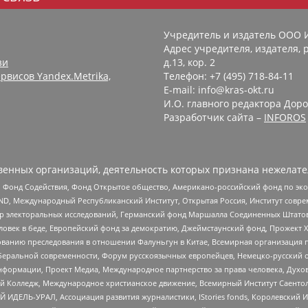
Учредитель и издатель ООО 
Адрес учредителя, издателя, р
зи
д.13, кор. 2
рвисов Yandex.Metrika,
Телефон: +7 (495) 718-84-11
E-mail: info@kras-okt.ru
И.О. главного редактора Доро
Разработчик сайта –
INFOROS
енных организаций, деятельность которых признана нежелате
 Фонд Содействия, Фонд Открытое общество, Американо-российский фонд по э
 Международный Республиканский Институт, Открытая Россия, Институт совре
р электоральных исследований, Германский фонд Маршалла Соединенных Штатов
еловек в беде, Европейский фонд за демократию, Джеймстаунский фонд, Прожект
дованию преследования в отношении Фалуньгун в Китае, Всемирная организация 
беральной современности, Форум русскоязычных европейцев, Немецко-русский о
формации, Проект Медиа, Международное партнерство за права человека, Духов
 Колледж, Международное христианское движение, Всемирный Институт Саентол
 ИДЕЛЬ-УРАЛ, Ассоциация развития журналистики, IStories fonds, Королевск