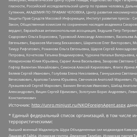
гласности, Российский исследовательский центр по правам человека, Даль
Сутяжник, АКАДЕМИЯ ПО ПРАВАМ ЧЕЛОВЕКА, Центр развития некоммерческих
Защиты Прав Средств Массовой Информации, Институт развития прессы - Си
Закон, Общественная комиссия по сохранению наследия академика Сахаров
вердикт, Евразийская антимонопольная ассоциация, Бедушев Петр Петрови
Сидорович Ольга Борисовна, Туровский Александр Алексеевич, Васильева А
Евгеньевич, Барахоев Магомед Бекханович, Шарипков Олег Викторович, М
Тимур Рифгатович, Романова Ольга Евгеньевна, Щаров Сергей Алексадрови
Петровна, Кочеткова Татьяна Владимировна, Чуркина Наталья Валерьевна, 
Илларионова Юлия Юрьевна, Саранг Анна Васильевна, Захарова Светлана 
Гефтер Валентин Михайлович, Симонов Алексей Кириллович, Флиге Ирина 
Беляев Сергей Иванович, Голубева Елена Николаевна, Ганнушкина Светлана
Вячеславович, Арапова Галина Юрьевна, Свечников Анатолий Мариевич, П
Лукашевский Сергей Маркович, Бахмин Вячеслав Иванович, Шабад Анатоли
Александрович, Вицин Сергей Ефимович, Золотухин Борис Андреевич, Леви
Константинович
Источник:
http://unro.minjust.ru/NKOForeignAgent.aspx
данн
* Единый федеральный список организаций, в том числе и
террористическими:
Высший военный Маджлисуль Шура Объединенных сил моджахедов Кавказа, Ко
Лашкар-И-Тайба, Исламская группа, Движение Талибан, Исламская партия Т