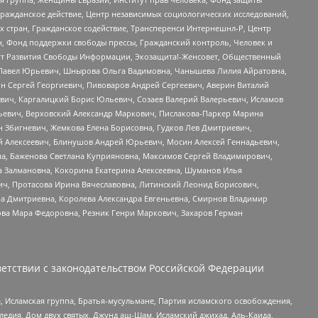
Гражданское действие, Центр независимых социологических исследований,
стран, Гражданское содействие, Трансперенси Интернешнл-Р, Центр
н, Фонд поддержки свободы прессы, Гражданский контроль, Человек и
тут Развития Свободы Информации, Экозащита!-Женсовет, Общественный
й Павел Юрьевич, Шнырова Ольга Вадимовна, Чанышева Лилия Айратовна,
ин Сергей Георгиевич, Пивоваров Андрей Сергеевич, Аверин Виталий
вич, Каргалицкий Борис Юльевич, Созаев Валерий Валерьевич, Исламов
льевич, Верховский Александр Маркович, Пислакова-Паркер Марина
н Збигневич, Жемкова Елена Борисовна, Гудков Лев Дмитриевич,
й Алексеевич, Блинушов Андрей Юрьевич, Мосин Алексей Геннадьевич,
а, Баженова Светлана Куприяновна, Максимов Сергей Владимирович,
а Залмановна, Кокорина Екатерина Алексеевна, Шуманов Илья
ч, Протасова Ирина Вячеславовна, Литинский Леонид Борисович,
а Дмитриевна, Королева Александра Евгеньевна, Смирнов Владимир
ова Мара Федоровна, Резник Генри Маркович, Захаров Герман
етствии с законодательством Российской Федерации
 Исламская группа, Братья-мусульмане, Партия исламского освобождения,
едия, Дом двух святых, Джунд аш-Шам, Исламский джихад, Аль-Каида,