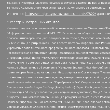
движение, Невоград, Молодежное Демократическое Движение Весна, Верхов
депутатов Красноярского края, Этническое национальное объединение, ЛГ
Источник:
https://minjust.gov.ru/ru/documents/7822/
данные
* Реестр иностранных агентов:
Калининградская региональная общественная организация "Экозащита!-Женсовет", Фонд содействия защите прав и свобод граждан "Общественный вердикт", Фонд "Институт Развития Свободы Информации", Частное учреждение "Информационное агентство МЕМО. РУ", Региональная общественная организация "Общественная комиссия по сохранению наследия академика Сахарова", Фонд поддержки свободы прессы, Санкт-Петербургская общественная правозащитная организация "Гражданский контроль", Межрегиональная общественная организация "Информационно-просветительский центр "Мемориал", Региональный Фонд "Центр Защиты Прав Средств Массовой Информации", с 05.12.2023 Фонд "Центр Защиты Прав Средств массовой информации", Региональная общественная благотворительная организация помощи беженцам и мигрантам "Гражданское содействие", Негосударственное образовательное учреждение дополнительного профессионального образования (повышение квалификации) специалистов "АКАДЕМИЯ ПО ПРАВАМ ЧЕЛОВЕКА", Свердловская региональная общественная организация "Сутяжник", Автономная некоммерческая организация "Центр независимых социологических исследований", Союз общественных объединений "Российский исследовательский центр по правам человека", Региональное общественное учреждение научно-информационный центр "МЕМОРИАЛ", Некоммерческая организация "Фонд защиты гласности", Автономная некоммерческая организация "Институт прав человека", Городская общественная организация "Екатеринбургское общество "МЕМОРИАЛ", Городская общественная организация "Рязанское историко-просветительское и правозащитное общество "Мемориал" (Рязанский Мемориал), Челябинский региональный орган общественной самодеятельности – женское общественное объединение "Женщины Евразии", Челябинский региональный орган общественной самодеятельности "Уральская правозащитная группа", Фонд содействия защите здоровья и социальной справедливости имени Андрея Рылькова, Автономная Некоммерческая Организация "Аналитический Центр Юрия Левады", Автономная некоммерческая организация социальной поддержки населения "Проект Апрель", Региональная общественная организация помощи женщинам и детям, находящимся в кризисной ситуации "Информационно-методический центр "Анна", Фонд содействия развитию массовых коммуникаций и правовому просвещению "Так-так-Так", Фонд содействия устойчивому развитию "Серебряная тайга", Свердловский региональный общественный фонд социальных проектов "Новое время", "Idel.Реалии", Кавказ.Реалии, Крым.Реалии, Телеканал Настоящее Время, Татаро-башкирская служба Радио Свобода (Azatliq Radiosi), Радио Свободная Европа/Радио Свобода (PCE/PC), "Сибирь.Реалии", "Фактограф", Благотворительный фонд помощи осужденным и их семьям, Автономная некоммерческая организация "Институт глобализации и социальных движений", Фонд "В защиту прав заключенных", Частное учреждение "Центр поддержки и содействия развитию средств массовой информации", Пензенский региональный общественный благотворительный фонд "Гражданский союз", "Север.Реалии", Некоммерческая организация Фонд "Правовая инициатива", Общество с ограниченной ответственностью "Радио Свободная Европа/Радио Свобода", Чешское информационное агентство "MEDIUM-ORIENT", Красноярская региональная общественная организация "Мы против СПИДа", Камалягин Денис Николаевич, Маркелов Сергей Евгеньевич, Пономарев Лев Александрович, Савицкая Людмила Алексеевна, Автоно