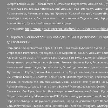
Имарат Кавказ, АБТО, Правый сектор, Исламское государство, Джабха аль-
Ат-Тавхида Валь-Джихад, Чистопольский Джамаат, Рохнамо ба суи давлати и
Артподготовка, Религиозная группа “Джамаат “Красный пахарь”, Колумбайн
Челебиджихана, Азов, Партия исламского возрождения Таджикистана, Народ
России, Айдар, Русский добровольческий корпус
Источник:
http://nac.gov.ru/terroristicheskie-i-ekstremistskie-
* Перечень общественных объединений и религиозных орг
деятельности:
Национал-большевистская партия, ВЕК РА, Рада земли Кубанской Духовно
Староверов-Инглингов, Нурджулар, К Богодержавию, Таблиги Джамаат, Сви
Карачая, Союз славян, Ат-Такфир Валь-Хиджра, Пит Буль, Национал-социал
Инициатива города Череповца, Духовно-Родовая Держава Русь, Русское н
нелегальной иммиграции, Кровь и Честь, О свободе совести и о религиоз
Футбольного Клуба Динамо, Файзрахманисты, Мусульманская религиозная о
им. Степана Бандеры, Братство, Белый Крест, Misanthropic division, Рели
объединение Атака, Мечеть Мирмамеда, Община Коренного Русского народа
Артподготовка, Штольц, В честь иконы Божией Матери Державная, Сектор 1
Славянских Сил Руси, Алля-Аят, Благотворительный пансионат Ак Умут, Русск
Патриотический клуб-Новокузнецк/РПК, Сибирский державный союз, Фонд б
Народное объединение русского движения, Народное движение Адат, Народ
Социалистических Районов, Meta Platforms Inc, Facebook, Instagram, Wha