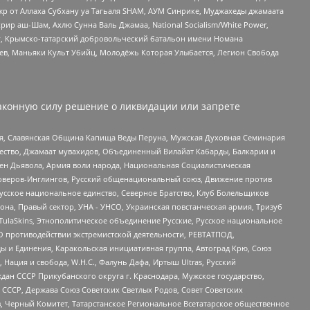
жр от Аллаха Субхану уа Тагьаля SHAM, АУМ Синрике, Муджахеды джамаата
рир аш-Шам, Ахлю Сунна Валь Джамаа, National Socialism/White Power,
рг, Крымско-татарский добровольческий батальон имени Номана
оев, Маньяки Культ Убийц, Молодёжь Которая Улыбается, Легион Свобода
аконную силу решение о ликвидации или запрете
ья, Славянская Община Капища Веды Перуна, Мужская Духовная Семинария
щество, Джамаат мувахидов, Объединенный Вилайат Кабарды, Балкарии и
ден Дьявола, Армия воли народа, Национальная Социалистическая
роверов-Инглингов, Русский общенациональный союз, Движение против
усское национальное единство, Северное Братство, Клуб Болельщиков
а, Правый сектор, УНА - УНСО, Украинская повстанческая армия, Тризуб
 TulaSkins, Этнополитическое объединение Русские, Русское национальное
О противодействии экстремистской деятельности, РЕВТАТПОД,
ы и Единения, Каракольская инициативная группа, Автоград Крю, Союз
 Нация и свобода, W.H.С., Фалунь Дафа, Иртыш Ultras, Русский
ан СССР Прикубанского округа г. Краснодара, Мужское государство,
СССР, Держава Союз Советских Светлых Родов, Совет Советских
в, Черный Комитет, Татарстанское Региональное Всетатарское общественное