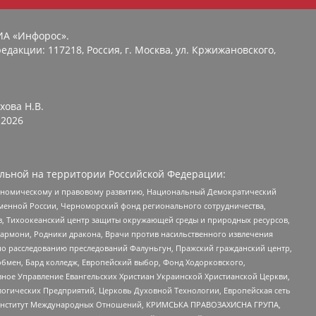
ИА «Инфорос».
едакции: 117218, Россия, г. Москва, ул. Кржижановского,
хова Н.В.
2026
льной на территории Российской Федерации:
кономическому и правовому развитию, Национальный Демократический
менной России, Черноморский фонд регионального сотрудничества,
, Тихоокеанский центр защиты окружающей среды и природных ресурсов,
 Хармони, Родники дракона, Врачи против насильственного извлечения
по расследованию преследований Фалуньгун, Пражский гражданский центр,
бмен, Бард колледж, Европейский выбор, Фонд Ходорковского,
ное Управление Евангельских Христиан Украинской Христианской Церкви,
огических Предприятий, Церковь Духовной Технологии, Европейская сеть
ий Институт Международных Отношений, КРИМСЬКА ПРАВОЗАХИСНА ГРУПА,