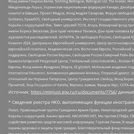
Фонд имени Генриха Бёлля, Stichting Bellingcat, Bellingcat Ltd, The Inside
Макдональда-Лорье, Украинская национальная федерация Канады, Декабрис
комитет в Швеции, Проект Медуза, Фонд Андрея Сахарова, Форум свободной 
Solidarus, КрымSOS, Свободный университет, Институт государственного у
борьбы с коррупцией Инк, Завет церквей TCCN, Агора, Всемирный фонд при
имени Бориса Звозскова, Дом прав человека Тбилиси, Дом прав человека Ер
журналистов расследователей, АЛЛАТРА, За свободную Россию, Свободная Б
Комитет-2024, Центрально-Европейский университет, Центр восточноевроп
европейской политики, Академическая сеть Восточная Европа, Российский к
поддержки, Свободная Россия Берлин, Свободная Россия Северный Рейн-Вест
Крымскотатарский Ресурсный Центр, Глобальный союз IndustriALL, Russian E
Европы, Фонд имени Фридриха Эберта, XZ gGmbH, Мобильная академия поддержк
International Education, Антивоенное движение Антальи, Открытый диало
отношений им Нормана Патерсона, Центр Гражданских Свобод, Фонд Бориса
Прометей, Stop Occupation of Karelia, Вернись живым, Фридом Хаус, СОТА 
Источник:
https://minjust.gov.ru/ru/documents/7756/
данные
* Сведения реестра НКО, выполняющих функции иностранн
Лилит, Правозащитная группа Гражданин.Армия.Право, Нижегородский цент
борьбы с коррупцией, Альянс врачей, НАСИЛИЮ.НЕТ, Мы против СПИДа, СВЕ
содействия развитию средств массовой информации, Горячая Линия, В защ
охраны здоровья и защиты прав граждан, Благотворительный фонд помощи ос
Мемориал, Аналитический Центр Юрия Левады, Издательство Парк Гагарина