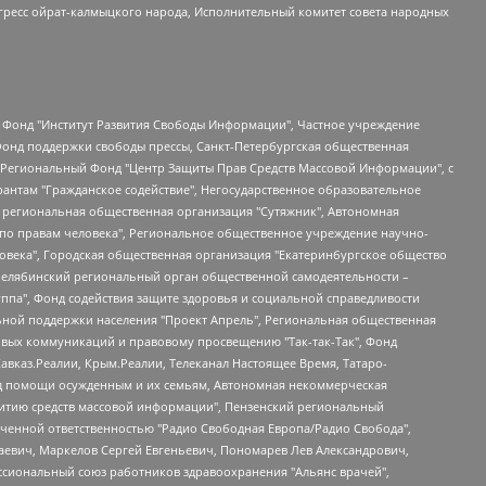
гресс ойрат-калмыцкого народа, Исполнительный комитет совета народных
евосточное общественное движение "Маяк", Санкт-Петербургская ЛГБТ-инициативная группа "Выход", Инициативная группа ЛГБТ+ "Реверс", Алексеев Андрей Викторович, Бекбулатова Таисия Львовна, Беляев Иван Михайлович, Владыкина Елена Сергеевна, Гельман Марат Александрович, Никульшина Вероника Юрьевна, Толоконникова Надежда Андреевна, Шендерович Виктор Анатольевич, Общество с ограниченной ответственностью "Данное сообщение", Общество с ограниченной ответственностью Издательский дом "Новая глава", Айнбиндер Александра Александровна, Московский комьюнити-центр для ЛГБТ+инициатив, Благотворительный фонд развития филантропии, Deutsche Welle (Германия, Kurt-Schumacher-Strasse 3, 53113 Bonn), Борзунова Мария Михайловна, Воробьев Виктор Викторович, Голубева Анна Львовна, Константинова Алла Михайловна, Малкова Ирина Владимировна, Мурадов Мурад Абдулгалимович, Осетинская Елизавета Николаевна, Понасенков Евгений Николаевич, Ганапольский Матвей Юрьевич, Киселев Евгений Алексеевич, Борухович Ирина Григорьевна, Дремин Иван Тимофеевич, Дубровский Дмитрий Викторович, Красноярская региональная общественная организация поддержки и развития альтернативных образовательных технологий и межкультурных коммуникаций "ИНТЕРРА", Маяковская Екатерина Алексеевна, Фейгин Марк Захарович, Филимонов Андрей Викторович, Дзугкоева Регина Николаевна, Доброхотов Роман Александрович, Дудь Юрий Александрович, Елкин Сергей Владимирович, Кругликов Кирилл Игоревич, Сабунаева Мария Леонидовна, Семенов Алексей Владимирович, Шаинян Карен Багратович, Шульман Екатерина Михайловна, Асафьев Артур Валерьевич, Вахштайн Виктор Семенович, Венедиктов Алексей Алексеевич, Лушникова Екатерина Евгеньевна, Волков Леонид Михайлович, Невзоров Александр Глебович, Пархоменко Сергей Борисович, Сироткин Ярослав Николаевич, Кара-Мурза Владимир Владимирович, Баранова Наталья Владимировна, Гозман Леонид Яковлевич, Кагарлицкий Борис Юльевич, Климарев Михаил Валерьевич, Милов Владимир Станиславович, Автономная некоммерческая организация Краснодарский центр современного искусства "Типография", Моргенштерн Алишер Тагирович, Соболь Любовь Эдуардовна, Общество с ограниченной ответственностью "ЛИЗА НОРМ", Каспаров Гарри Кимович, Ходорковский Михаил Борисович, Общество с ограниченной ответственностью "Апрельские тезисы", Данилович Ирина Брониславовна, Кашин Олег Владимирович, Петров Николай Владимирович, Пивоваров Алексей Владимирович, Соколов Михаил Владимирович, Цветкова Юлия Владимировна, Чичваркин Евгений Александрович, Комитет против пыток/Команда против пыток, Общество с ограниченной ответственностью "Первый научный", Общество с ограниченной ответственностью "Вертолет и ко", Белоцерковская Вероника Борисовна, Кац Максим Евгеньевич, Лазарева Татьяна Юрьевна, Шаведдинов Руслан Табризович, Яшин Илья Валерьевич, Общество с ограниченной ответственностью "Иноагент ААВ", Алешковский Дмитрий Петрович, Альбац Евгения Марковна, Быков Дмитрий Львович, Галямина Юлия Евгеньевна, Лойко Сергей Леонидович, Мартынов Кирилл Константинович, Медведев Сергей Александрович, Крашенинников Федор Геннадиевич, Гордеева Катерина Вл