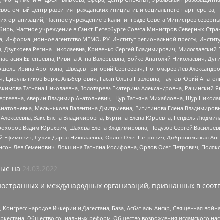
невосточный центр развития гражданских инициатив и социального партнерства, 
 организаций, Частное учреждение в Калининграде Совета Министров северных 
бирь, Частное учреждение в Санкт-Петербурге Совета Министров Северных Стра
а, Информационное агентство МЕМО. РУ, Институт региональной прессы, Инсти
ч, Дзугкоева Регина Николаевна, Кривенко Сергей Владимирович, Милославски
настасия Евгеньевна, Ривина Анна Валерьевна, Бойко Анатолий Николаевич, Дуг
ошель Ирина Ароновна, Шведов Григорий Сергеевич, Пономарев Лев Александро
ч, Цирульников Борис Альбертович, Гасан Ольга Павловна, Паутов Юрий Анато
Акимова Татьяна Николаевна, Золотарева Екатерина Александровна, Рачинский Я
Сергеевна, Аверин Владимир Анатольевич, Щур Татьяна Михайловна, Щур Никола
Анатольевна, Мельникова Валентина Дмитриевна, Вититинова Елена Владимировн
 Алексеевна, Закс Елена Владимировна, Буртина Елена Юрьевна, Гендель Людмил
рохоров Вадим Юрьевич, Шахова Елена Владимировна, Подузов Сергей Васильеви
й Ефимович, Сухих Дарья Николаевна, Орлов Олег Петрович, Добровольская Анн
нсон Лев Семенович, Локшина Татьяна Иосифовна, Орлов Олег Петрович, Поляк
ые на
24.03.2022
ностранных и международных организаций, признанных в соотв
нгресс народов Ичкерии и Дагестана, База, Асбат аль-Ансар, Священная война,
уркестана, Общество социальных реформ, Общество возрождения исламского насл