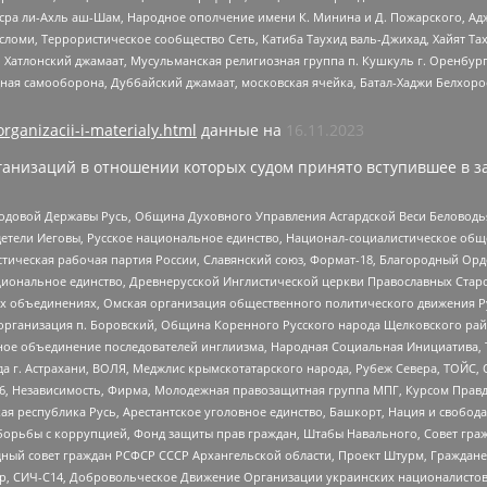
Нусра ли-Ахль аш-Шам, Народное ополчение имени К. Минина и Д. Пожарского, Ад
сломи, Террористическое сообщество Сеть, Катиба Таухид валь-Джихад, Хайят Тах
, Хатлонский джамаат, Мусульманская религиозная группа п. Кушкуль г. Оренбу
ная самооборона, Дуббайский джамаат, московская ячейка, Батал-Хаджи Белхор
organizacii-i-materialy.html
данные на
16.11.2023
анизаций в отношении которых судом принято вступившее в з
 Родовой Державы Русь, Община Духовного Управления Асгардской Веси Беловод
детели Иеговы, Русское национальное единство, Национал-социалистическое об
истическая рабочая партия России, Славянский союз, Формат-18, Благородный Ор
ациональное единство, Древнерусской Инглистической церкви Православных Ста
ных объединениях, Омская организация общественного политического движения Р
рганизация п. Боровский, Община Коренного Русского народа Щелковского район
гиозное объединение последователей инглиизма, Народная Социальная Инициатива,
 г. Астрахани, ВОЛЯ, Меджлис крымскотатарского народа, Рубеж Севера, ТОЙС, 
6, Независимость, Фирма, Молодежная правозащитная группа МПГ, Курсом Правд
ая республика Русь, Арестантское уголовное единство, Башкорт, Нация и свобода,
орьбы с коррупцией, Фонд защиты прав граждан, Штабы Навального, Совет гражд
ный совет граждан РСФСР СССР Архангельской области, Проект Штурм, Граждане 
tsApp, СИЧ-С14, Добровольческое Движение Организации украинских националисто