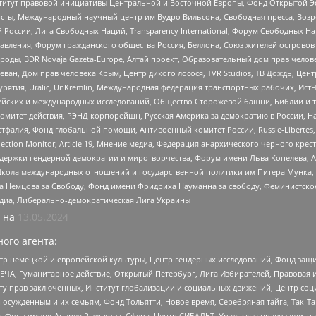
r, Институт правовой инициативы Центральной и Восточной Европы, Фонд Открытой Э
ты, Международный научный центр им Вудро Вильсона, Свободная пресса, Возро
России, Лига Свободных Наций, Transparеncy International, Форум Свободных Н
правления, Форум гражданского общества Россия, Беллона, Союз жителей острово
роды, BDR Novaja Gazeta-Europe, Алтай проект, Образовательный дом прав челов
еван, Дом прав человека Крым, Центр дикого лосося, TVR Studios, ТВ Дождь, Це
урятия, Uralic, UnKremlin, Международная федерация транспортных рабочих, Ист
ейских и международных исследований, Общество Сторожевой башни, Библии и тр
омитет действия, РЭНД корпорейшн, Русская Америка за демократию в России, Н
фалия, Фонд глобальной помощи, Антивоенный комитет России, Russie-Libertes, L
lection Monitor, Article 19, Мнение медиа, Федерация анархического черного кр
и гендерной демократии и миротворчества, Форум имени Льва Копелева, American C
г, Школа международных отношений и государственной политики им Питера Мунка
 Немцова за Свободу, Фонд имени Фридриха Науманна за свободу, Феминистско
медиа, Либерально-демократическая Лига Украины
 на
13.05.2024
ого агента:
р немецкой и европейской культуры, Центр гендерных исследований, Фонд защи
ЧА, Гуманитарное действие, Открытый Петербург, Лига Избирателей, Правовая 
иту прав заключенных, Институт глобализации и социальных движений, Центр 
ужденным и их семьям, Фонд Тольятти, Новое время, Серебряная тайга, Так-Так-
, Фонд имени Андрея Рылькова, Сфера, Центр СИБАЛЬТ, Уральская правозащитна