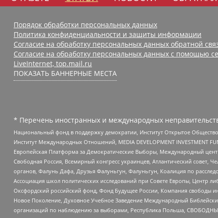
Порядок обработки персональных данных
Политика конфиденциальности и защиты информации
Согласие на обработку персональных данных обратной свя
Согласие на обработку персональных данных с помощью се
LiveInternet, top.mail.ru
ПОКАЗАТЬ БАННЕРНЫЕ МЕСТА
* Перечень иностранных и международных неправительств
Национальный фонд в поддержку демократии, Институт Открытое Общество
Институт Международных Отношений, MEDIA DEVELOPMENT INVESTMENT FUND,
Европейская Платформа за Демократические Выборы, Международный цент
Свободная Россия, Всемирный конгресс украинцев, Атлантический совет, Ч
органов, Фалунь Дафа, Друзья Фалуньгун, Фалуньгун, Коалиция по рассле
Ассоциация школ политических исследований при Совете Европы, Центр ли
Оксфордский российский фонд, Фонд Будущее России, Компания свободы ин
Новое Поколение, Духовное Учебное Заведение Международный Библейский
организаций по наблюдению за выборами, Республика Польша, СВОБОДНЫЙ