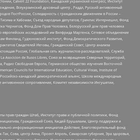
стонии, Calvert 22 Foundation, Канадский украинский конгресс, Институт
ждение, Всеукраинский духовный центр , Риддл, Русский антивоенный
ародов ПостРоссии, Солидарность с гражданским движением в России –
в Тисима и Хабомаи, Съезд народных депутатов, Гринпис Интернешнл, Фонд
ека Чернигов, Фонд Дом Прав Человека, Белорусский дом прав человека
нтр европейских исследований им Вилфрида Мартенса, Сетевое объединение
Чам Финланд, Гудзоновский институт, Фонд Демократического Развития,
актатов Свидетелей Иеговы, Гражданский Совет, Центр анализа
астоящая Россия, Глобальная сеть журналистов-расследователей, Служба
a Asocicion de Rusos Libres, Союз за возвращение Северных территорий,
еста, Радио Свободная Европа, Германское общество изучения Восточной
ouncils for International Education, Cultural Vistas, Institute of
, Российско-канадский демократический альянс, Школа международных
е антивоенное сопротивление, Комитет независимости Ингушетии,
ты прав граждан Штаб, Институт права и публичной политики, Фонд
инициатива, Гражданский Союз, Хасдей Ерушалаим, Центр поддержки и
социально-информационных инициатив Действие, Благотворительный фонд
Так, Сова, центр Анна, Проект Апрель, Самарская губерния, Эра здоровья,
я группа, Женщины Евразии, Институт прав человека, Фонд защиты