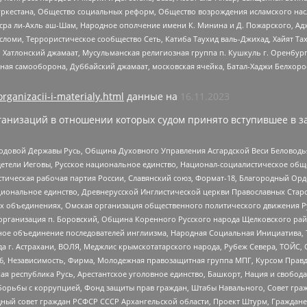
уркестана, Общество социальных реформ, Общество возрождения исламского насл
Нусра ли-Ахль аш-Шам, Народное ополчение имени К. Минина и Д. Пожарского, Ад
сломи, Террористическое сообщество Сеть, Катиба Таухид валь-Джихад, Хайят Тах
, Хатлонский джамаат, Мусульманская религиозная группа п. Кушкуль г. Оренбу
ная самооборона, Дуббайский джамаат, московская ячейка, Батал-Хаджи Белхор
organizacii-i-materialy.html
данные на
16.11.2023
анизаций в отношении которых судом принято вступившее в з
 Родовой Державы Русь, Община Духовного Управления Асгардской Веси Беловод
детели Иеговы, Русское национальное единство, Национал-социалистическое об
истическая рабочая партия России, Славянский союз, Формат-18, Благородный Ор
ациональное единство, Древнерусской Инглистической церкви Православных Ста
ных объединениях, Омская организация общественного политического движения Р
рганизация п. Боровский, Община Коренного Русского народа Щелковского район
гиозное объединение последователей инглиизма, Народная Социальная Инициатива,
 г. Астрахани, ВОЛЯ, Меджлис крымскотатарского народа, Рубеж Севера, ТОЙС, 
6, Независимость, Фирма, Молодежная правозащитная группа МПГ, Курсом Правд
ая республика Русь, Арестантское уголовное единство, Башкорт, Нация и свобода,
орьбы с коррупцией, Фонд защиты прав граждан, Штабы Навального, Совет гражд
ный совет граждан РСФСР СССР Архангельской области, Проект Штурм, Граждане 