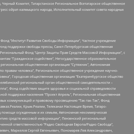
в, Черный Комитет, Татарстанское Региональное Всетатарское общественное
гресс ойрат-калмыцкого народа, Исполнительный комитет совета народных
евосточное общественное движение "Маяк", Санкт-Петербургская ЛГБТ-инициативная группа "Выход", Инициативная группа ЛГБТ+ "Реверс", Алексеев Андрей Викторович, Бекбулатова Таисия Львовна, Беляев Иван Михайлович, Владыкина Елена Сергеевна, Гельман Марат Александрович, Никульшина Вероника Юрьевна, Толоконникова Надежда Андреевна, Шендерович Виктор Анатольевич, Общество с ограниченной ответственностью "Данное сообщение", Общество с ограниченной ответственностью Издательский дом "Новая глава", Айнбиндер Александра Александровна, Московский комьюнити-центр для ЛГБТ+инициатив, Благотворительный фонд развития филантропии, Deutsche Welle (Германия, Kurt-Schumacher-Strasse 3, 53113 Bonn), Борзунова Мария Михайловна, Воробьев Виктор Викторович, Голубева Анна Львовна, Константинова Алла Михайловна, Малкова Ирина Владимировна, Мурадов Мурад Абдулгалимович, Осетинская Елизавета Николаевна, Понасенков Евгений Николаевич, Ганапольский Матвей Юрьевич, Киселев Евгений Алексеевич, Борухович Ирина Григорьевна, Дремин Иван Тимофеевич, Дубровский Дмитрий Викторович, Красноярская региональная общественная организация поддержки и развития альтернативных образовательных технологий и межкультурных коммуникаций "ИНТЕРРА", Маяковская Екатерина Алексеевна, Фейгин Марк Захарович, Филимонов Андрей Викторович, Дзугкоева Регина Николаевна, Доброхотов Роман Александрович, Дудь Юрий Александрович, Елкин Сергей Владимирович, Кругликов Кирилл Игоревич, Сабунаева Мария Леонидовна, Семенов Алексей Владимирович, Шаинян Карен Багратович, Шульман Екатерина Михайловна, Асафьев Артур Валерьевич, Вахштайн Виктор Семенович, Венедиктов Алексей Алексеевич, Лушникова Екатерина Евгеньевна, Волков Леонид Михайлович, Невзоров Александр Глебович, Пархоменко Сергей Борисович, Сироткин Ярослав Николаевич, Кара-Мурза Владимир Владимирович, Баранова Наталья Владимировна, Гозман Леонид Яковлевич, Кагарлицкий Борис Юльевич, Климарев Михаил Валерьевич, Милов Владимир Станиславович, Автономная некоммерческая организация Краснодарский центр современного искусства "Типография", Моргенштерн Алишер Тагирович, Соболь Любовь Эдуардовна, Общество с ограниченной ответственностью "ЛИЗА НОРМ", Каспаров Гарри Кимович, Ходорковский Михаил Борисович, Общество с ограниченной ответственностью "Апрельские тезисы", Данилович Ирина Брониславовна, Кашин Олег Владимирович, Петров Николай Владимирович, Пивоваров Алексей Владимирович, Соколов Михаил Владимирович, Цветкова Юлия Владимировна, Чичваркин Евгений Александрович, Комитет против пыток/Команда против пыток, Общество с ограниченной ответственностью "Первый научный", Общество с ограниченной ответственностью "Вертолет и ко", Белоцерковская Вероника Борисовна, Кац Максим Евгеньевич, Лазарева Татьяна Юрьевна, Шаведдинов Руслан Табризович, Яшин Илья Валерьевич, Общество с ограниченной ответственностью "Иноагент ААВ", Алешковский Дмитрий Петрович, Альбац Евгения Марковна, Быков Дмитрий Львович, Галямина Юлия Евгеньевна, Лойко Сергей Леонидович, Мартынов Кирилл Константинович, Медведев Сергей Александрович, Крашенинников Федор Геннадиевич, Гордеева Катерина Вл