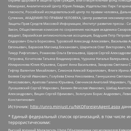
охраны здоровья и защиты прав граждан, Благотворительный фонд помощи ос
Мемориал, Аналитический Центр Юрия Левады, Издательство Парк Гагарина
гласности, Российский исследовательский центр по правам человека, Даль
Сутяжник, АКАДЕМИЯ ПО ПРАВАМ ЧЕЛОВЕКА, Центр развития некоммерческих
Защиты Прав Средств Массовой Информации, Институт развития прессы - Си
Закон, Общественная комиссия по сохранению наследия академика Сахаров
вердикт, Евразийская антимонопольная ассоциация, Бедушев Петр Петрови
Сидорович Ольга Борисовна, Туровский Александр Алексеевич, Васильева А
Евгеньевич, Барахоев Магомед Бекханович, Шарипков Олег Викторович, М
Тимур Рифгатович, Романова Ольга Евгеньевна, Щаров Сергей Алексадрови
Петровна, Кочеткова Татьяна Владимировна, Чуркина Наталья Валерьевна, 
Илларионова Юлия Юрьевна, Саранг Анна Васильевна, Захарова Светлана 
Гефтер Валентин Михайлович, Симонов Алексей Кириллович, Флиге Ирина 
Беляев Сергей Иванович, Голубева Елена Николаевна, Ганнушкина Светлана
Вячеславович, Арапова Галина Юрьевна, Свечников Анатолий Мариевич, П
Лукашевский Сергей Маркович, Бахмин Вячеслав Иванович, Шабад Анатоли
Александрович, Вицин Сергей Ефимович, Золотухин Борис Андреевич, Леви
Константинович
Источник:
http://unro.minjust.ru/NKOForeignAgent.aspx
данн
* Единый федеральный список организаций, в том числе и
террористическими:
Высший военный Маджлисуль Шура Объединенных сил моджахедов Кавказа, Ко