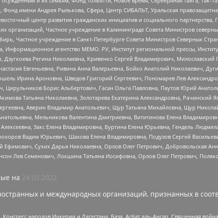
ужденным и их семьям, Фонд Тольятти, Новое время, Серебряная тайга, Так-Так-
, Фонд имени Андрея Рылькова, Сфера, Центр СИБАЛЬТ, Уральская правозащитна
невосточный центр развития гражданских инициатив и социального партнерства, 
 организаций, Частное учреждение в Калининграде Совета Министров северных 
бирь, Частное учреждение в Санкт-Петербурге Совета Министров Северных Стра
а, Информационное агентство МЕМО. РУ, Институт региональной прессы, Инсти
ч, Дзугкоева Регина Николаевна, Кривенко Сергей Владимирович, Милославски
настасия Евгеньевна, Ривина Анна Валерьевна, Бойко Анатолий Николаевич, Дуг
ошель Ирина Ароновна, Шведов Григорий Сергеевич, Пономарев Лев Александро
ч, Цирульников Борис Альбертович, Гасан Ольга Павловна, Паутов Юрий Анато
Акимова Татьяна Николаевна, Золотарева Екатерина Александровна, Рачинский Я
Сергеевна, Аверин Владимир Анатольевич, Щур Татьяна Михайловна, Щур Никола
Анатольевна, Мельникова Валентина Дмитриевна, Вититинова Елена Владимировн
 Алексеевна, Закс Елена Владимировна, Буртина Елена Юрьевна, Гендель Людмил
рохоров Вадим Юрьевич, Шахова Елена Владимировна, Подузов Сергей Васильеви
й Ефимович, Сухих Дарья Николаевна, Орлов Олег Петрович, Добровольская Анн
нсон Лев Семенович, Локшина Татьяна Иосифовна, Орлов Олег Петрович, Поляк
ые на
24.03.2022
ностранных и международных организаций, признанных в соотв
нгресс народов Ичкерии и Дагестана, База, Асбат аль-Ансар, Священная война,