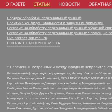
О ГАЗЕТЕ
СТАТЬИ
НОВОСТИ
ОБРАТНАЯ
Порядок обработки персональных данных
Политика конфиденциальности и защиты информации
Согласие на обработку персональных данных обратной свя
Согласие на обработку персональных данных с помощью се
LiveInternet, top.mail.ru
ПОКАЗАТЬ БАННЕРНЫЕ МЕСТА
* Перечень иностранных и международных неправительств
Национальный фонд в поддержку демократии, Институт Открытое Общество
Институт Международных Отношений, MEDIA DEVELOPMENT INVESTMENT FUND,
Европейская Платформа за Демократические Выборы, Международный цент
Свободная Россия, Всемирный конгресс украинцев, Атлантический совет, Ч
органов, Фалунь Дафа, Друзья Фалуньгун, Фалуньгун, Коалиция по рассле
Ассоциация школ политических исследований при Совете Европы, Центр ли
Оксфордский российский фонд, Фонд Будущее России, Компания свободы ин
Новое Поколение, Духовное Учебное Заведение Международный Библейский