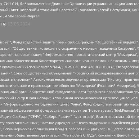
tsApp, СИЧ-С14, Добровольческое Движение Организации украинских националисто
ный Совет Татарской Автономной Советской Социалистической Республики, Кон
БТ, Я.МЫ Сергей Фургал
 на
03.05.2024
мная некоммерческая организация "Центр по работе с проблемой насилия "НАСИЛИЮ.НЕТ", Межрегиональный профессиональный союз работников здравоохранения "Альянс врачей", Юридическое лицо, зарегистрированное в Латвийской Республике, SIA "Medusa Project" (регистрационный номер 40103797863, дата регистрации 10.06.2014), Некоммерческая организация "Фонд по борьбе с коррупцией", Автономная некоммерческая организация "Институт права и публичной политики", Баданин Роман Сергеевич, Гликин Максим Александрович, Железнова Мария Михайловна, Лукьянова Юлия Сергеевна, Маетная Елизавета Витальевна, Маняхин Петр Борисович, Чуракова Ольга Владимировна, Ярош Юлия Петровна, Юридическое лицо "The Insider SIA", зарегистрированное в Риге, Латвийская Республика (дата регистрации 26.06.2015), являющееся администратором доменного имени интернет-издания "The Insider SIA", https://theins.ru, Постернак Алексей Евгеньевич, Рубин Михаил Аркадьевич, Анин Роман Александрович, Юридическое лицо Istories fonds, зарегистрированное в Латвийской Республике (регистрационный номер 50008295751, дата регистрации 24.02.2020), Великовский Дмитрий Александрович, Долинина Ирина Николаевна, Мароховская Алеся Алексеевна, Шлейнов Роман Юрьевич, Шмагун Олеся Валентиновна, Общество с ограниченной ответственностью "Альтаир 2021", Общество с ограниченной ответственностью "Вега 2021", Общество с ограниченной ответственностью "Главный редактор 2021", Общество с ограниченной ответственностью "Ромашки монолит", Важенков Артем Валерьевич, Ивановская областная общественная организация "Центр гендерных исследований", Гурман Юрий Альбертович, Медиапроект "ОВД-Инфо", Егоров Владимир Владимирович, Жилинский Владимир Александрович, Общество с ограниченной ответственностью "ЗП", Иванова София Юрьевна, Карезина Инна Павловна, Кильтау Екатерина Викторовна, Петров Алексей Викторович, Пискунов Сергей Евгеньевич, Смирнов Сергей Сергеевич, Тихонов Михаил Сергеевич, Общество с ограниченной ответственностью "ЖУРНАЛИСТ-ИНОСТРАННЫЙ АГЕНТ", Арапова Галина Юрьевна, Вольтская Татьяна Анатольевна, Американская компания "Mason G.E.S. Anonymous Foundation" (США), являющаяся владельцем интернет-издания https://mnews.world/, Компания "Stichting Bellingcat", зарегистрированная в Нидерландах (дата регистрации 11.07.2018), Захаров Андрей Вячеславович, Клепиковская Екатерина Дмитриевна, Общество с ограниченной ответственностью "МЕМО", Перл Роман Александрович, Симонов Евгений Алексеевич, Соловьева Елена Анатольевна, Сотников Даниил Владимирович, Сурначева Елизавета Дмитриевна, Автономная некоммерческая организация по защите прав человека и информированию населения "Якутия – Наше Мнение", Общество с ограниченной ответственностью "Москоу диджитал медиа", с 26.01.2023 Общество с ограниченной ответственностью "Чайка Белые сады", Ветошкина Валерия Валерьевна, Заговора Максим Александрович, Межрегиональное общественное движение "Российская ЛГБТ - сеть", Оленичев Максим Владимирович, Павлов Иван Юрьевич, Скворцова Елена Сергеевна, Общество с ограниченной ответственностью "Как бы инагент", Кочетков Игорь Викторович, Общество с ограниченной ответственностью "Честные выборы", Еланчик Олег Александрович, Общество с ограниченной ответственностью "Нобелевский призыв", Гималова Регина Эмилевна, Григорьев Андрей Валерьевич, Григорьева Алина Александровна, Ассоциация по содействию защите прав призывников, альтернативнослужащих и военнослужащих "Правозащитная группа "Гражданин.Армия.Право", Хисамова Регина Фаритовна, Автономная некоммерческая организация по реализации социально-правовых программ "Лилит", Дальн