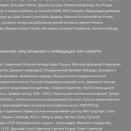
едия, Дом двух святых, Джунд аш-Шам, Исламский джихад, Аль-Каида,
жр от Аллаха Субхану уа Тагьаля SHAM, АУМ Синрике, Муджахеды джамаата
рир аш-Шам, Ахлю Сунна Валь Джамаа, National Socialism/White Power,
рг, Крымско-татарский добровольческий батальон имени Номана
оев, Маньяки Культ Убийц, Молодёжь Которая Улыбается, Легион Свобода
аконную силу решение о ликвидации или запрете
ья, Славянская Община Капища Веды Перуна, Мужская Духовная Семинария
щество, Джамаат мувахидов, Объединенный Вилайат Кабарды, Балкарии и
ден Дьявола, Армия воли народа, Национальная Социалистическая
роверов-Инглингов, Русский общенациональный союз, Движение против
усское национальное единство, Северное Братство, Клуб Болельщиков
а, Правый сектор, УНА - УНСО, Украинская повстанческая армия, Тризуб
 TulaSkins, Этнополитическое объединение Русские, Русское национальное
О противодействии экстремистской деятельности, РЕВТАТПОД,
ы и Единения, Каракольская инициативная группа, Автоград Крю, Союз
 Нация и свобода, W.H.С., Фалунь Дафа, Иртыш Ultras, Русский
ан СССР Прикубанского округа г. Краснодара, Мужское государство,
СССР, Держава Союз Советских Светлых Родов, Совет Советских