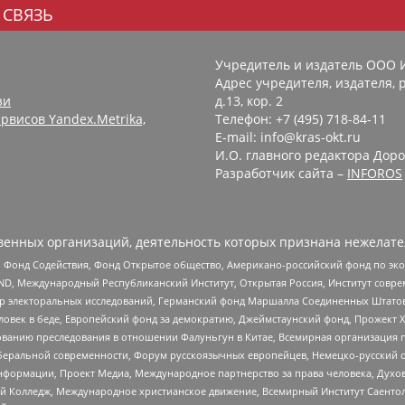
 СВЯЗЬ
Учредитель и издатель ООО 
Адрес учредителя, издателя, р
зи
д.13, кор. 2
рвисов Yandex.Metrika,
Телефон: +7 (495) 718-84-11
E-mail: info@kras-okt.ru
И.О. главного редактора Доро
Разработчик сайта –
INFOROS
енных организаций, деятельность которых признана нежелате
 Фонд Содействия, Фонд Открытое общество, Американо-российский фонд по э
 Международный Республиканский Институт, Открытая Россия, Институт совре
р электоральных исследований, Германский фонд Маршалла Соединенных Штатов
еловек в беде, Европейский фонд за демократию, Джеймстаунский фонд, Прожект
дованию преследования в отношении Фалуньгун в Китае, Всемирная организация 
беральной современности, Форум русскоязычных европейцев, Немецко-русский о
формации, Проект Медиа, Международное партнерство за права человека, Духов
 Колледж, Международное христианское движение, Всемирный Институт Саентол