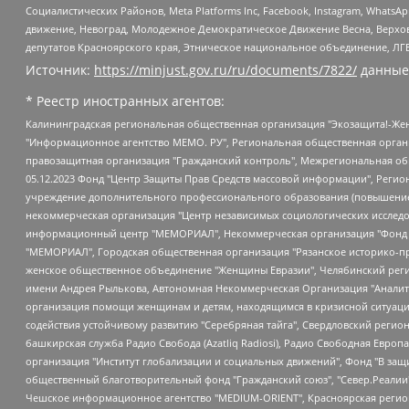
Социалистических Районов, Meta Platforms Inc, Facebook, Instagram, Wha
движение, Невоград, Молодежное Демократическое Движение Весна, Верхов
депутатов Красноярского края, Этническое национальное объединение, ЛГ
Источник:
https://minjust.gov.ru/ru/documents/7822/
данные
* Реестр иностранных агентов:
Калининградская региональная общественная организация "Экозащита!-Женсовет", Фонд содействия защите прав и свобод граждан "Общественный вердикт", Фонд "Институт Развития Свободы Информации", Частное учреждение "Информационное агентство МЕМО. РУ", Региональная общественная организация "Общественная комиссия по сохранению наследия академика Сахарова", Фонд поддержки свободы прессы, Санкт-Петербургская общественная правозащитная организация "Гражданский контроль", Межрегиональная общественная организация "Информационно-просветительский центр "Мемориал", Региональный Фонд "Центр Защиты Прав Средств Массовой Информации", с 05.12.2023 Фонд "Центр Защиты Прав Средств массовой информации", Региональная общественная благотворительная организация помощи беженцам и мигрантам "Гражданское содействие", Негосударственное образовательное учреждение дополнительного профессионального образования (повышение квалификации) специалистов "АКАДЕМИЯ ПО ПРАВАМ ЧЕЛОВЕКА", Свердловская региональная общественная организация "Сутяжник", Автономная некоммерческая организация "Центр независимых социологических исследований", Союз общественных объединений "Российский исследовательский центр по правам человека", Региональное общественное учреждение научно-информационный центр "МЕМОРИАЛ", Некоммерческая организация "Фонд защиты гласности", Автономная некоммерческая организация "Институт прав человека", Городская общественная организация "Екатеринбургское общество "МЕМОРИАЛ", Городская общественная организация "Рязанское историко-просветительское и правозащитное общество "Мемориал" (Рязанский Мемориал), Челябинский региональный орган общественной самодеятельности – женское общественное объединение "Женщины Евразии", Челябинский региональный орган общественной самодеятельности "Уральская правозащитная группа", Фонд содействия защите здоровья и социальной справедливости имени Андрея Рылькова, Автономная Некоммерческая Организация "Аналитический Центр Юрия Левады", Автономная некоммерческая организация социальной поддержки населения "Проект Апрель", Региональная общественная организация помощи женщинам и детям, находящимся в кризисной ситуации "Информационно-методический центр "Анна", Фонд содействия развитию массовых коммуникаций и правовому просвещению "Так-так-Так", Фонд содействия устойчивому развитию "Серебряная тайга", Свердловский региональный общественный фонд социальных проектов "Новое время", "Idel.Реалии", Кавказ.Реалии, Крым.Реалии, Телеканал Настоящее Время, Татаро-башкирская служба Радио Свобода (Azatliq Radiosi), Радио Свободная Европа/Радио Свобода (PCE/PC), "Сибирь.Реалии", "Фактограф", Благотворительный фонд помощи осужденным и их семьям, Автономная некоммерческая организация "Институт глобализации и социальных движений", Фонд "В защиту прав заключенных", Частное учреждение "Центр поддержки и содействия развитию средств массовой информации", Пензенский региональный общественный благотворительный фонд "Гражданский союз", "Север.Реалии", Некоммерческая организация Фонд "Правовая инициатива", Общество с ограниченной ответственностью "Радио Свободная Европа/Радио Свобода", Чешское информационное агентство "MEDIUM-ORIENT", Красноярская региональная общественная организация "Мы против СПИДа", Камалягин Денис Николаевич, Маркелов Сергей Евгеньевич, Пономарев Лев Александрович, Савицкая Людмила Алексеевна, Автоно