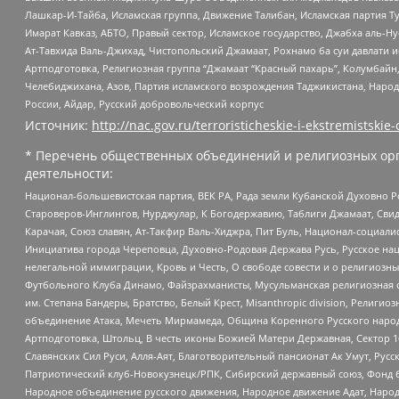
Лашкар-И-Тайба, Исламская группа, Движение Талибан, Исламская партия Т
Имарат Кавказ, АБТО, Правый сектор, Исламское государство, Джабха аль-
Ат-Тавхида Валь-Джихад, Чистопольский Джамаат, Рохнамо ба суи давлати и
Артподготовка, Религиозная группа “Джамаат “Красный пахарь”, Колумбайн
Челебиджихана, Азов, Партия исламского возрождения Таджикистана, Народ
России, Айдар, Русский добровольческий корпус
Источник:
http://nac.gov.ru/terroristicheskie-i-ekstremistskie-
* Перечень общественных объединений и религиозных орг
деятельности:
Национал-большевистская партия, ВЕК РА, Рада земли Кубанской Духовно
Староверов-Инглингов, Нурджулар, К Богодержавию, Таблиги Джамаат, Сви
Карачая, Союз славян, Ат-Такфир Валь-Хиджра, Пит Буль, Национал-социал
Инициатива города Череповца, Духовно-Родовая Держава Русь, Русское н
нелегальной иммиграции, Кровь и Честь, О свободе совести и о религиоз
Футбольного Клуба Динамо, Файзрахманисты, Мусульманская религиозная о
им. Степана Бандеры, Братство, Белый Крест, Misanthropic division, Рели
объединение Атака, Мечеть Мирмамеда, Община Коренного Русского народа
Артподготовка, Штольц, В честь иконы Божией Матери Державная, Сектор 1
Славянских Сил Руси, Алля-Аят, Благотворительный пансионат Ак Умут, Русск
Патриотический клуб-Новокузнецк/РПК, Сибирский державный союз, Фонд б
Народное объединение русского движения, Народное движение Адат, Народ