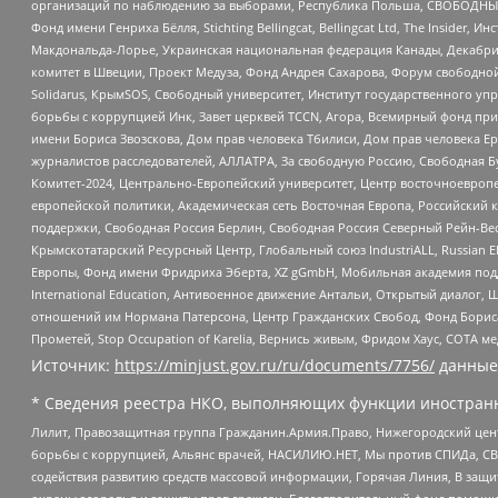
организаций по наблюдению за выборами, Республика Польша, СВОБОДНЫЙ
Фонд имени Генриха Бёлля, Stichting Bellingcat, Bellingcat Ltd, The Inside
Макдональда-Лорье, Украинская национальная федерация Канады, Декабрис
комитет в Швеции, Проект Медуза, Фонд Андрея Сахарова, Форум свободной 
Solidarus, КрымSOS, Свободный университет, Институт государственного у
борьбы с коррупцией Инк, Завет церквей TCCN, Агора, Всемирный фонд при
имени Бориса Звозскова, Дом прав человека Тбилиси, Дом прав человека Ер
журналистов расследователей, АЛЛАТРА, За свободную Россию, Свободная Б
Комитет-2024, Центрально-Европейский университет, Центр восточноевроп
европейской политики, Академическая сеть Восточная Европа, Российский к
поддержки, Свободная Россия Берлин, Свободная Россия Северный Рейн-Вест
Крымскотатарский Ресурсный Центр, Глобальный союз IndustriALL, Russian E
Европы, Фонд имени Фридриха Эберта, XZ gGmbH, Мобильная академия поддержк
International Education, Антивоенное движение Антальи, Открытый диало
отношений им Нормана Патерсона, Центр Гражданских Свобод, Фонд Бориса
Прометей, Stop Occupation of Karelia, Вернись живым, Фридом Хаус, СОТА 
Источник:
https://minjust.gov.ru/ru/documents/7756/
данные
* Сведения реестра НКО, выполняющих функции иностранн
Лилит, Правозащитная группа Гражданин.Армия.Право, Нижегородский цент
борьбы с коррупцией, Альянс врачей, НАСИЛИЮ.НЕТ, Мы против СПИДа, СВЕ
содействия развитию средств массовой информации, Горячая Линия, В защ