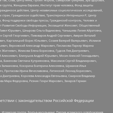
Так, Сова, центр Анна, Проект Апрель, Самарская губерния, Эра здоровья,
я группа, Женщины Евразии, Институт прав человека, Фонд защиты
Гражданское действие, Центр независимых социологических исследований,
стран, Гражданское содействие, Трансперенси Интернешнл-Р, Центр
н, Фонд поддержки свободы прессы, Гражданский контроль, Человек и
тут Развития Свободы Информации, Экозащита!-Женсовет, Общественный
й Павел Юрьевич, Шнырова Ольга Вадимовна, Чанышева Лилия Айратовна,
ин Сергей Георгиевич, Пивоваров Андрей Сергеевич, Аверин Виталий
вич, Каргалицкий Борис Юльевич, Созаев Валерий Валерьевич, Исламов
льевич, Верховский Александр Маркович, Пислакова-Паркер Марина
н Збигневич, Жемкова Елена Борисовна, Гудков Лев Дмитриевич,
й Алексеевич, Блинушов Андрей Юрьевич, Мосин Алексей Геннадьевич,
а, Баженова Светлана Куприяновна, Максимов Сергей Владимирович,
а Залмановна, Кокорина Екатерина Алексеевна, Шуманов Илья
ч, Протасова Ирина Вячеславовна, Литинский Леонид Борисович,
а Дмитриевна, Королева Александра Евгеньевна, Смирнов Владимир
ова Мара Федоровна, Резник Генри Маркович, Захаров Герман
етствии с законодательством Российской Федерации
 Исламская группа, Братья-мусульмане, Партия исламского освобождения,