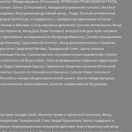
ий Институт Международных Отношений, КРИМСЬКА ПРАВОЗАХИСНА ГРУПА,
стонии, Calvert 22 Foundation, Канадский украинский конгресс, Институт
ждение, Всеукраинский духовный центр , Риддл, Русский антивоенный
ародов ПостРоссии, Солидарность с гражданским движением в России –
в Тисима и Хабомаи, Съезд народных депутатов, Гринпис Интернешнл, Фонд
ека Чернигов, Фонд Дом Прав Человека, Белорусский дом прав человека
нтр европейских исследований им Вилфрида Мартенса, Сетевое объединение
Чам Финланд, Гудзоновский институт, Фонд Демократического Развития,
актатов Свидетелей Иеговы, Гражданский Совет, Центр анализа
астоящая Россия, Глобальная сеть журналистов-расследователей, Служба
a Asocicion de Rusos Libres, Союз за возвращение Северных территорий,
еста, Радио Свободная Европа, Германское общество изучения Восточной
ouncils for International Education, Cultural Vistas, Institute of
, Российско-канадский демократический альянс, Школа международных
е антивоенное сопротивление, Комитет независимости Ингушетии,
ты прав граждан Штаб, Институт права и публичной политики, Фонд
инициатива, Гражданский Союз, Хасдей Ерушалаим, Центр поддержки и
социально-информационных инициатив Действие, Благотворительный фонд