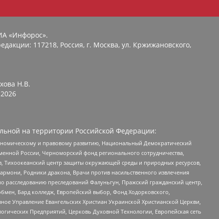
ИА «Инфорос».
едакции: 117218, Россия, г. Москва, ул. Кржижановского,
хова Н.В.
2026
льной на территории Российской Федерации:
кономическому и правовому развитию, Национальный Демократический
менной России, Черноморский фонд регионального сотрудничества,
, Тихоокеанский центр защиты окружающей среды и природных ресурсов,
 Хармони, Родники дракона, Врачи против насильственного извлечения
по расследованию преследований Фалуньгун, Пражский гражданский центр,
бмен, Бард колледж, Европейский выбор, Фонд Ходорковского,
ное Управление Евангельских Христиан Украинской Христианской Церкви,
огических Предприятий, Церковь Духовной Технологии, Европейская сеть