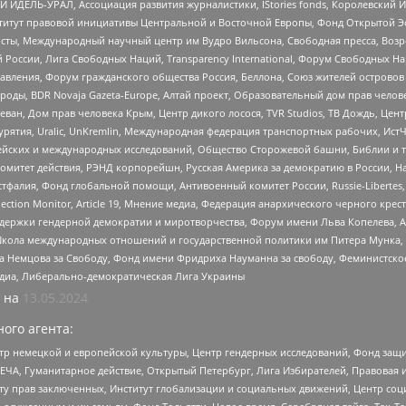
 ИДЕЛЬ-УРАЛ, Ассоциация развития журналистики, IStories fonds, Королевск
r, Институт правовой инициативы Центральной и Восточной Европы, Фонд Открытой Э
ты, Международный научный центр им Вудро Вильсона, Свободная пресса, Возро
России, Лига Свободных Наций, Transparеncy International, Форум Свободных Н
правления, Форум гражданского общества Россия, Беллона, Союз жителей острово
роды, BDR Novaja Gazeta-Europe, Алтай проект, Образовательный дом прав челов
еван, Дом прав человека Крым, Центр дикого лосося, TVR Studios, ТВ Дождь, Це
урятия, Uralic, UnKremlin, Международная федерация транспортных рабочих, Ист
ейских и международных исследований, Общество Сторожевой башни, Библии и тр
омитет действия, РЭНД корпорейшн, Русская Америка за демократию в России, Н
фалия, Фонд глобальной помощи, Антивоенный комитет России, Russie-Libertes, L
lection Monitor, Article 19, Мнение медиа, Федерация анархического черного кр
и гендерной демократии и миротворчества, Форум имени Льва Копелева, American C
г, Школа международных отношений и государственной политики им Питера Мунка
 Немцова за Свободу, Фонд имени Фридриха Науманна за свободу, Феминистско
медиа, Либерально-демократическая Лига Украины
 на
13.05.2024
ого агента:
р немецкой и европейской культуры, Центр гендерных исследований, Фонд защи
ЧА, Гуманитарное действие, Открытый Петербург, Лига Избирателей, Правовая 
иту прав заключенных, Институт глобализации и социальных движений, Центр 