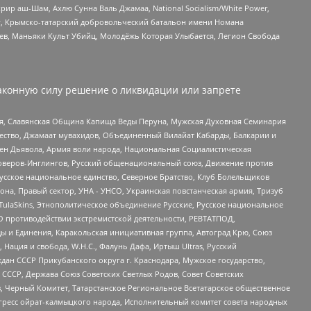
рир аш-Шам, Ахлю Сунна Валь Джамаа, National Socialism/White Power,
рг, Крымско-татарский добровольческий батальон имени Номана
оев, Маньяки Культ Убийц, Молодёжь Которая Улыбается, Легион Свобода
аконную силу решение о ликвидации или запрете
ья, Славянская Община Капища Веды Перуна, Мужская Духовная Семинария
щество, Джамаат мувахидов, Объединенный Вилайат Кабарды, Балкарии и
ден Дьявола, Армия воли народа, Национальная Социалистическая
роверов-Инглингов, Русский общенациональный союз, Движение против
усское национальное единство, Северное Братство, Клуб Болельщиков
а, Правый сектор, УНА - УНСО, Украинская повстанческая армия, Тризуб
 TulaSkins, Этнополитическое объединение Русские, Русское национальное
О противодействии экстремистской деятельности, РЕВТАТПОД,
ы и Единения, Каракольская инициативная группа, Автоград Крю, Союз
 Нация и свобода, W.H.С., Фалунь Дафа, Иртыш Ultras, Русский
ан СССР Прикубанского округа г. Краснодара, Мужское государство,
СССР, Держава Союз Советских Светлых Родов, Совет Советских
в, Черный Комитет, Татарстанское Региональное Всетатарское общественное
гресс ойрат-калмыцкого народа, Исполнительный комитет совета народных