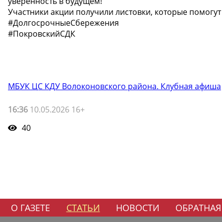
уверенность в будущем!"
Участники акции получили листовки, которые помогут
#ДолгосрочныеСбережения
#ПокровскийСДК
МБУК ЦС КДУ Волоконовского района. Клубная афиша
16:36
10.05.2026 16+
40
О ГАЗЕТЕ
СТАТЬИ
НОВОСТИ
ОБРАТНАЯ