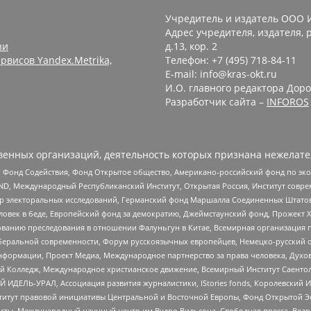
Учредитель и издатель ООО 
Адрес учредителя, издателя, р
зи
д.13, кор. 2
рвисов Yandex.Metrika,
Телефон: +7 (495) 718-84-11
E-mail: info@kras-okt.ru
И.О. главного редактора Доро
Разработчик сайта –
INFOROS
енных организаций, деятельность которых признана нежелате
 Фонд Содействия, Фонд Открытое общество, Американо-российский фонд по э
 Международный Республиканский Институт, Открытая Россия, Институт совре
р электоральных исследований, Германский фонд Маршалла Соединенных Штатов
еловек в беде, Европейский фонд за демократию, Джеймстаунский фонд, Прожект
дованию преследования в отношении Фалуньгун в Китае, Всемирная организация 
беральной современности, Форум русскоязычных европейцев, Немецко-русский о
формации, Проект Медиа, Международное партнерство за права человека, Духов
 Колледж, Международное христианское движение, Всемирный Институт Саентол
 ИДЕЛЬ-УРАЛ, Ассоциация развития журналистики, IStories fonds, Королевск
r, Институт правовой инициативы Центральной и Восточной Европы, Фонд Открытой Э
ты, Международный научный центр им Вудро Вильсона, Свободная пресса, Возро