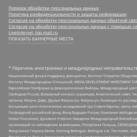
Порядок обработки персональных данных
Политика конфиденциальности и защиты информации
Согласие на обработку персональных данных обратной свя
Согласие на обработку персональных данных с помощью се
LiveInternet, top.mail.ru
ПОКАЗАТЬ БАННЕРНЫЕ МЕСТА
* Перечень иностранных и международных неправительств
Национальный фонд в поддержку демократии, Институт Открытое Общество
Институт Международных Отношений, MEDIA DEVELOPMENT INVESTMENT FUND,
Европейская Платформа за Демократические Выборы, Международный цент
Свободная Россия, Всемирный конгресс украинцев, Атлантический совет, Ч
органов, Фалунь Дафа, Друзья Фалуньгун, Фалуньгун, Коалиция по рассле
Ассоциация школ политических исследований при Совете Европы, Центр ли
Оксфордский российский фонд, Фонд Будущее России, Компания свободы ин
Новое Поколение, Духовное Учебное Заведение Международный Библейский
организаций по наблюдению за выборами, Республика Польша, СВОБОДНЫЙ
Фонд имени Генриха Бёлля, Stichting Bellingcat, Bellingcat Ltd, The Inside
Макдональда-Лорье, Украинская национальная федерация Канады, Декабрис