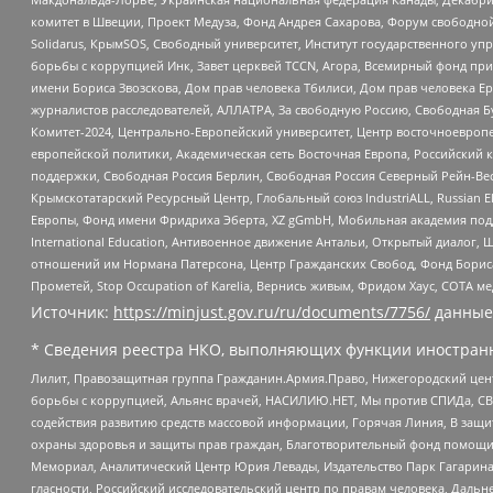
комитет в Швеции, Проект Медуза, Фонд Андрея Сахарова, Форум свободной 
Solidarus, КрымSOS, Свободный университет, Институт государственного у
борьбы с коррупцией Инк, Завет церквей TCCN, Агора, Всемирный фонд при
имени Бориса Звозскова, Дом прав человека Тбилиси, Дом прав человека Ер
журналистов расследователей, АЛЛАТРА, За свободную Россию, Свободная Б
Комитет-2024, Центрально-Европейский университет, Центр восточноевроп
европейской политики, Академическая сеть Восточная Европа, Российский к
поддержки, Свободная Россия Берлин, Свободная Россия Северный Рейн-Вест
Крымскотатарский Ресурсный Центр, Глобальный союз IndustriALL, Russian E
Европы, Фонд имени Фридриха Эберта, XZ gGmbH, Мобильная академия поддержк
International Education, Антивоенное движение Антальи, Открытый диало
отношений им Нормана Патерсона, Центр Гражданских Свобод, Фонд Бориса
Прометей, Stop Occupation of Karelia, Вернись живым, Фридом Хаус, СОТА 
Источник:
https://minjust.gov.ru/ru/documents/7756/
данные
* Сведения реестра НКО, выполняющих функции иностранн
Лилит, Правозащитная группа Гражданин.Армия.Право, Нижегородский цент
борьбы с коррупцией, Альянс врачей, НАСИЛИЮ.НЕТ, Мы против СПИДа, СВЕ
содействия развитию средств массовой информации, Горячая Линия, В защ
охраны здоровья и защиты прав граждан, Благотворительный фонд помощи ос
Мемориал, Аналитический Центр Юрия Левады, Издательство Парк Гагарина
гласности, Российский исследовательский центр по правам человека, Даль