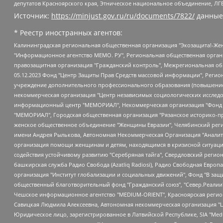
депутатов Красноярского края, Этническое национальное объединение, ЛГ
Источник:
https://minjust.gov.ru/ru/documents/7822/
данные
* Реестр иностранных агентов:
Калининградская региональная общественная организация "Экозащита!-Женсовет", Фонд содействия защите прав и свобод граждан "Общественный вердикт", Фонд "Институт Развития Свободы Информации", Частное учреждение "Информационное агентство МЕМО. РУ", Региональная общественная организация "Общественная комиссия по сохранению наследия академика Сахарова", Фонд поддержки свободы прессы, Санкт-Петербургская общественная правозащитная организация "Гражданский контроль", Межрегиональная общественная организация "Информационно-просветительский центр "Мемориал", Региональный Фонд "Центр Защиты Прав Средств Массовой Информации", с 05.12.2023 Фонд "Центр Защиты Прав Средств массовой информации", Региональная общественная благотворительная организация помощи беженцам и мигрантам "Гражданское содействие", Негосударственное образовательное учреждение дополнительного профессионального образования (повышение квалификации) специалистов "АКАДЕМИЯ ПО ПРАВАМ ЧЕЛОВЕКА", Свердловская региональная общественная организация "Сутяжник", Автономная некоммерческая организация "Центр независимых социологических исследований", Союз общественных объединений "Российский исследовательский центр по правам человека", Региональное общественное учреждение научно-информационный центр "МЕМОРИАЛ", Некоммерческая организация "Фонд защиты гласности", Автономная некоммерческая организация "Институт прав человека", Городская общественная организация "Екатеринбургское общество "МЕМОРИАЛ", Городская общественная организация "Рязанское историко-просветительское и правозащитное общество "Мемориал" (Рязанский Мемориал), Челябинский региональный орган общественной самодеятельности – женское общественное объединение "Женщины Евразии", Челябинский региональный орган общественной самодеятельности "Уральская правозащитная группа", Фонд содействия защите здоровья и социальной справедливости имени Андрея Рылькова, Автономная Некоммерческая Организация "Аналитический Центр Юрия Левады", Автономная некоммерческая организация социальной поддержки населения "Проект Апрель", Региональная общественная организация помощи женщинам и детям, находящимся в кризисной ситуации "Информационно-методический центр "Анна", Фонд содействия развитию массовых коммуникаций и правовому просвещению "Так-так-Так", Фонд содействия устойчивому развитию "Серебряная тайга", Свердловский региональный общественный фонд социальных проектов "Новое время", "Idel.Реалии", Кавказ.Реалии, Крым.Реалии, Телеканал Настоящее Время, Татаро-башкирская служба Радио Свобода (Azatliq Radiosi), Радио Свободная Европа/Радио Свобода (PCE/PC), "Сибирь.Реалии", "Фактограф", Благотворительный фонд помощи осужденным и их семьям, Автономная некоммерческая организация "Институт глобализации и социальных движений", Фонд "В защиту прав заключенных", Частное учреждение "Центр поддержки и содействия развитию средств массовой информации", Пензенский региональный общественный благотворительный фонд "Гражданский союз", "Север.Реалии", Некоммерческая организация Фонд "Правовая инициатива", Общество с ограниченной ответственностью "Радио Свободная Европа/Радио Свобода", Чешское информационное агентство "MEDIUM-ORIENT", Красноярская региональная общественная организация "Мы против СПИДа", Камалягин Денис Николаевич, Маркелов Сергей Евгеньевич, Пономарев Лев Александрович, Савицкая Людмила Алексеевна, Автоно