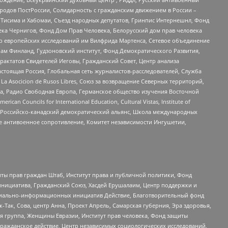
ародов ПостРоссии, Солидарность с гражданским движением в России –
в Тисима и Хабомаи, Съезд народных депутатов, Гринпис Интернешнл, Фонд
ека Чернигов, Фонд Дом Прав Человека, Белорусский дом прав человека
нтр европейских исследований им Вилфрида Мартенса, Сетевое объединение
Чам Финланд, Гудзоновский институт, Фонд Демократического Развития,
актатов Свидетелей Иеговы, Гражданский Совет, Центр анализа
астоящая Россия, Глобальная сеть журналистов-расследователей, Служба
a Asocicion de Rusos Libres, Союз за возвращение Северных территорий,
еста, Радио Свободная Европа, Германское общество изучения Восточной
ouncils for International Education, Cultural Vistas, Institute of
, Российско-канадский демократический альянс, Школа международных
е антивоенное сопротивление, Комитет независимости Ингушетии,
ты прав граждан Штаб, Институт права и публичной политики, Фонд
инициатива, Гражданский Союз, Хасдей Ерушалаим, Центр поддержки и
социально-информационных инициатив Действие, Благотворительный фонд
Так, Сова, центр Анна, Проект Апрель, Самарская губерния, Эра здоровья,
я группа, Женщины Евразии, Институт прав человека, Фонд защиты
Гражданское действие, Центр независимых социологических исследований,