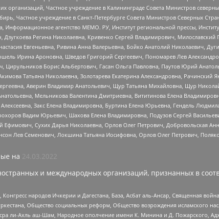
 организаций, Частное учреждение в Калининграде Совета Министров северных 
бирь, Частное учреждение в Санкт-Петербурге Совета Министров Северных Стра
а, Информационное агентство МЕМО. РУ, Институт региональной прессы, Инсти
ч, Дзугкоева Регина Николаевна, Кривенко Сергей Владимирович, Милославски
настасия Евгеньевна, Ривина Анна Валерьевна, Бойко Анатолий Николаевич, Дуг
ошель Ирина Ароновна, Шведов Григорий Сергеевич, Пономарев Лев Александро
ч, Цирульников Борис Альбертович, Гасан Ольга Павловна, Паутов Юрий Анато
Акимова Татьяна Николаевна, Золотарева Екатерина Александровна, Рачинский Я
Сергеевна, Аверин Владимир Анатольевич, Щур Татьяна Михайловна, Щур Никола
Анатольевна, Мельникова Валентина Дмитриевна, Вититинова Елена Владимировн
 Алексеевна, Закс Елена Владимировна, Буртина Елена Юрьевна, Гендель Людмил
рохоров Вадим Юрьевич, Шахова Елена Владимировна, Подузов Сергей Васильеви
й Ефимович, Сухих Дарья Николаевна, Орлов Олег Петрович, Добровольская Анн
нсон Лев Семенович, Локшина Татьяна Иосифовна, Орлов Олег Петрович, Поляк
ые на
24.03.2022
ностранных и международных организаций, признанных в соотв
нгресс народов Ичкерии и Дагестана, База, Асбат аль-Ансар, Священная война,
уркестана, Общество социальных реформ, Общество возрождения исламского насл
Нусра ли-Ахль аш-Шам, Народное ополчение имени К. Минина и Д. Пожарского, Ад