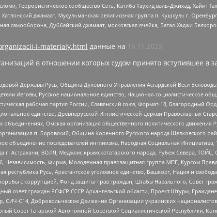
сломи, Террористическое сообщество Сеть, Катиба Таухид валь-Джихад, Хайят Тах
, Хатлонский джамаат, Мусульманская религиозная группа п. Кушкуль г. Оренбу
ная самооборона, Дуббайский джамаат, московская ячейка, Батал-Хаджи Белхор
organizacii-i-materialy.html
данные на
16.11.2023
анизаций в отношении которых судом принято вступившее в з
 Родовой Державы Русь, Община Духовного Управления Асгардской Веси Беловод
детели Иеговы, Русское национальное единство, Национал-социалистическое об
истическая рабочая партия России, Славянский союз, Формат-18, Благородный Ор
ациональное единство, Древнерусской Инглистической церкви Православных Ста
ных объединениях, Омская организация общественного политического движения Р
рганизация п. Боровский, Община Коренного Русского народа Щелковского район
гиозное объединение последователей инглиизма, Народная Социальная Инициатива,
 г. Астрахани, ВОЛЯ, Меджлис крымскотатарского народа, Рубеж Севера, ТОЙС, 
6, Независимость, Фирма, Молодежная правозащитная группа МПГ, Курсом Правд
ая республика Русь, Арестантское уголовное единство, Башкорт, Нация и свобода,
орьбы с коррупцией, Фонд защиты прав граждан, Штабы Навального, Совет гражд
ный совет граждан РСФСР СССР Архангельской области, Проект Штурм, Граждане 
tsApp, СИЧ-С14, Добровольческое Движение Организации украинских националисто
ный Совет Татарской Автономной Советской Социалистической Республики, Кон