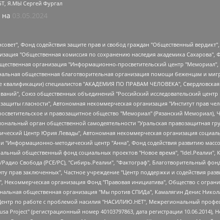
БТ, Я.МЫ Сергей Фургал
 на
03.05.2024
мная некоммерческая организация "Центр по работе с проблемой насилия "НАСИЛИЮ.НЕТ", Межрегиональный профессиональный союз работников здравоохранения "Альянс врачей", Юридическое лицо, зарегистрированное в Латвийской Республике, SIA "Medusa Project" (регистрационный номер 40103797863, дата регистрации 10.06.2014), Некоммерческая организация "Фонд по борьбе с коррупцией", Автономная некоммерческая организация "Институт права и публичной политики", Баданин Роман Сергеевич, Гликин Максим Александрович, Железнова Мария Михайловна, Лукьянова Юлия Сергеевна, Маетная Елизавета Витальевна, Маняхин Петр Борисович, Чуракова Ольга Владимировна, Ярош Юлия Петровна, Юридическое лицо "The Insider SIA", зарегистрированное в Риге, Латвийская Республика (дата регистрации 26.06.2015), являющееся администратором доменного имени интернет-издания "The Insider SIA", https://theins.ru, Постернак Алексей Евгеньевич, Рубин Михаил Аркадьевич, Анин Роман Александрович, Юридическое лицо Istories fonds, зарегистрированное в Латвийской Республике (регистрационный номер 50008295751, дата регистрации 24.02.2020), Великовский Дмитрий Александрович, Долинина Ирина Николаевна, Мароховская Алеся Алексеевна, Шлейнов Роман Юрьевич, Шмагун Олеся Валентиновна, Общество с ограниченной ответственностью "Альтаир 2021", Общество с ограниченной ответственностью "Вега 2021", Общество с ограниченной ответственностью "Главный редактор 2021", Общество с ограниченной ответственностью "Ромашки монолит", Важенков Артем Валерьевич, Ивановская областная общественная организация "Центр гендерных исследований", Гурман Юрий Альбертович, Медиапроект "ОВД-Инфо", Егоров Владимир Владимирович, Жилинский Владимир Александрович, Общество с ограниченной ответственностью "ЗП", Иванова София Юрьевна, Карезина Инна Павловна, Кильтау Екатерина Викторовна, Петров Алексей Викторович, Пискунов Сергей Евгеньевич, Смирнов Сергей Сергеевич, Тихонов Михаил Сергеевич, Общество с ограниченной ответственностью "ЖУРНАЛИСТ-ИНОСТРАННЫЙ АГЕНТ", Арапова Галина Юрьевна, Вольтская Татьяна Анатольевна, Американская компания "Mason G.E.S. Anonymous Foundation" (США), являющаяся владельцем интернет-издания https://mnews.world/, Компания "Stichting Bellingcat", зарегистрированная в Нидерландах (дата регистрации 11.07.2018), Захаров Андрей Вячеславович, Клепиковская Екатерина Дмитриевна, Общество с ограниченной ответственностью "МЕМО", Перл Роман Александрович, Симонов Евгений Алексеевич, Соловьева Елена Анатольевна, Сотников Даниил Владимирович, Сурначева Елизавета Дмитриевна, Автономная некоммерческая организация по защите прав человека и информированию населения "Якутия – Наше Мнение", Общество с ограниченной ответственностью "Москоу диджитал медиа", с 26.01.2023 Общество с ограниченной ответственностью "Чайка Белые сады", Ветошкина Валерия Валерьевна, Заговора Максим Александрович, Межрегиональное общественное движение "Российская ЛГБТ - сеть", Оленичев Максим Владимирович, Павлов Иван Юрьевич, Скворцова Елена Сергеевна, Общество с ограниченной ответственностью "Как бы инагент", Кочетков Игорь Викторович, Общество с ограниченной ответственностью "Честные выборы", Еланчик Олег Александрович, Общество с ограниченной ответственностью "Нобелевский призыв", Гималова Регина Эмилевна, Григорьев Андрей Валерьевич, Григорьева Алина Александровна, Ассоциация по содействию защите прав призывников, альтернативнослужащих и военнослужащих "Правозащитная группа "Гражданин.Армия.Право", Хисамова Регина Фаритовна, Автономная некоммерческая организация по реализации социально-правовых программ "Лилит", Дальн