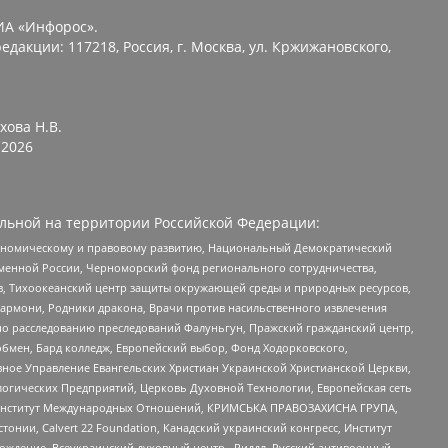
ИА «Инфорос».
едакции: 117218, Россия, г. Москва, ул. Кржижановского,
хова Н.В.
2026
льной на территории Российской Федерации:
кономическому и правовому развитию, Национальный Демократический
менной России, Черноморский фонд регионального сотрудничества,
, Тихоокеанский центр защиты окружающей среды и природных ресурсов,
 Хармони, Родники дракона, Врачи против насильственного извлечения
по расследованию преследований Фалуньгун, Пражский гражданский центр,
бмен, Бард колледж, Европейский выбор, Фонд Ходорковского,
ное Управление Евангельских Христиан Украинской Христианской Церкви,
огических Предприятий, Церковь Духовной Технологии, Европейская сеть
ий Институт Международных Отношений, КРИМСЬКА ПРАВОЗАХИСНА ГРУПА,
стонии, Calvert 22 Foundation, Канадский украинский конгресс, Институт
ждение, Всеукраинский духовный центр , Риддл, Русский антивоенный