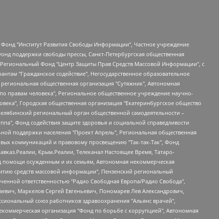
евосточное общественное движение "Маяк", Санкт-Петербургская ЛГБТ-инициативная группа "Выход", Инициативная группа ЛГБТ+ "Реверс", Алексеев Андрей Викторович, Бекбулатова Таисия Львовна, Беляев Иван Михайлович, Владыкина Елена Сергеевна, Гельман Марат Александрович, Никульшина Вероника Юрьевна, Толоконникова Надежда Андреевна, Шендерович Виктор Анатольевич, Общество с ограниченной ответственностью "Данное сообщение", Общество с ограниченной ответственностью Издательский дом "Новая глава", Айнбиндер Александра Александровна, Московский комьюнити-центр для ЛГБТ+инициатив, Благотворительный фонд развития филантропии, Deutsche Welle (Германия, Kurt-Schumacher-Strasse 3, 53113 Bonn), Борзунова Мария Михайловна, Воробьев Виктор Викторович, Голубева Анна Львовна, Константинова Алла Михайловна, Малкова Ирина Владимировна, Мурадов Мурад Абдулгалимович, Осетинская Елизавета Николаевна, Понасенков Евгений Николаевич, Ганапольский Матвей Юрьевич, Киселев Евгений Алексеевич, Борухович Ирина Григорьевна, Дремин Иван Тимофеевич, Дубровский Дмитрий Викторович, Красноярская региональная общественная организация поддержки и развития альтернативных образовательных технологий и межкультурных коммуникаций "ИНТЕРРА", Маяковская Екатерина Алексеевна, Фейгин Марк Захарович, Филимонов Андрей Викторович, Дзугкоева Регина Николаевна, Доброхотов Роман Александрович, Дудь Юрий Александрович, Елкин Сергей Владимирович, Кругликов Кирилл Игоревич, Сабунаева Мария Леонидовна, Семенов Алексей Владимирович, Шаинян Карен Багратович, Шульман Екатерина Михайловна, Асафьев Артур Валерьевич, Вахштайн Виктор Семенович, Венедиктов Алексей Алексеевич, Лушникова Екатерина Евгеньевна, Волков Леонид Михайлович, Невзоров Александр Глебович, Пархоменко Сергей Борисович, Сироткин Ярослав Николаевич, Кара-Мурза Владимир Владимирович, Баранова Наталья Владимировна, Гозман Леонид Яковлевич, Кагарлицкий Борис Юльевич, Климарев Михаил Валерьевич, Милов Владимир Станиславович, Автономная некоммерческая организация Краснодарский центр современного искусства "Типография", Моргенштерн Алишер Тагирович, Соболь Любовь Эдуардовна, Общество с ограниченной ответственностью "ЛИЗА НОРМ", Каспаров Гарри Кимович, Ходорковский Михаил Борисович, Общество с ограниченной ответственностью "Апрельские тезисы", Данилович Ирина Брониславовна, Кашин Олег Владимирович, Петров Николай Владимирович, Пивоваров Алексей Владимирович, Соколов Михаил Владимирович, Цветкова Юлия Владимировна, Чичваркин Евгений Александрович, Комитет против пыток/Команда против пыток, Общество с ограниченной ответственностью "Первый научный", Общество с ограниченной ответственностью "Вертолет и ко", Белоцерковская Вероника Борисовна, Кац Максим Евгеньевич, Лазарева Татьяна Юрьевна, Шаведдинов Руслан Табризович, Яшин Илья Валерьевич, Общество с ограниченной ответственностью "Иноагент ААВ", Алешковский Дмитрий Петрович, Альбац Евгения Марковна, Быков Дмитрий Львович, Галямина Юлия Евгеньевна, Лойко Сергей Леонидович, Мартынов Кирилл Константинович, Медведев Сергей Александрович, Крашенинников Федор Геннадиевич, Гордеева Катерина Вл