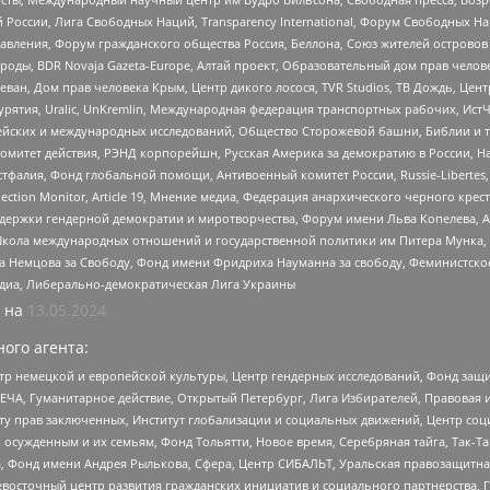
России, Лига Свободных Наций, Transparеncy International, Форум Свободных Н
правления, Форум гражданского общества Россия, Беллона, Союз жителей острово
роды, BDR Novaja Gazeta-Europe, Алтай проект, Образовательный дом прав челов
еван, Дом прав человека Крым, Центр дикого лосося, TVR Studios, ТВ Дождь, Це
урятия, Uralic, UnKremlin, Международная федерация транспортных рабочих, Ист
ейских и международных исследований, Общество Сторожевой башни, Библии и тр
омитет действия, РЭНД корпорейшн, Русская Америка за демократию в России, Н
фалия, Фонд глобальной помощи, Антивоенный комитет России, Russie-Libertes, L
lection Monitor, Article 19, Мнение медиа, Федерация анархического черного кр
и гендерной демократии и миротворчества, Форум имени Льва Копелева, American C
г, Школа международных отношений и государственной политики им Питера Мунка
 Немцова за Свободу, Фонд имени Фридриха Науманна за свободу, Феминистско
медиа, Либерально-демократическая Лига Украины
 на
13.05.2024
ого агента:
р немецкой и европейской культуры, Центр гендерных исследований, Фонд защи
ЧА, Гуманитарное действие, Открытый Петербург, Лига Избирателей, Правовая 
иту прав заключенных, Институт глобализации и социальных движений, Центр 
ужденным и их семьям, Фонд Тольятти, Новое время, Серебряная тайга, Так-Так-
, Фонд имени Андрея Рылькова, Сфера, Центр СИБАЛЬТ, Уральская правозащитна
невосточный центр развития гражданских инициатив и социального партнерства, 