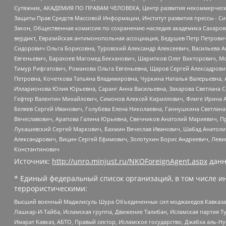
Сутяжник, АКАДЕМИЯ ПО ПРАВАМ ЧЕЛОВЕКА, Центр развития некоммерческих
Защиты Прав Средств Массовой Информации, Институт развития прессы - Си
Закон, Общественная комиссия по сохранению наследия академика Сахаров
вердикт, Евразийская антимонопольная ассоциация, Бедушев Петр Петрови
Сидорович Ольга Борисовна, Туровский Александр Алексеевич, Васильева А
Евгеньевич, Барахоев Магомед Бекханович, Шарипков Олег Викторович, М
Тимур Рифгатович, Романова Ольга Евгеньевна, Щаров Сергей Алексадрови
Петровна, Кочеткова Татьяна Владимировна, Чуркина Наталья Валерьевна, 
Илларионова Юлия Юрьевна, Саранг Анна Васильевна, Захарова Светлана 
Гефтер Валентин Михайлович, Симонов Алексей Кириллович, Флиге Ирина 
Беляев Сергей Иванович, Голубева Елена Николаевна, Ганнушкина Светлана
Вячеславович, Арапова Галина Юрьевна, Свечников Анатолий Мариевич, П
Лукашевский Сергей Маркович, Бахмин Вячеслав Иванович, Шабад Анатоли
Александрович, Вицин Сергей Ефимович, Золотухин Борис Андреевич, Леви
Константинович
Источник:
http://unro.minjust.ru/NKOForeignAgent.aspx
данн
* Единый федеральный список организаций, в том числе и
террористическими:
Высший военный Маджлисуль Шура Объединенных сил моджахедов Кавказа, Ко
Лашкар-И-Тайба, Исламская группа, Движение Талибан, Исламская партия Т
Имарат Кавказ, АБТО, Правый сектор, Исламское государство, Джабха аль-