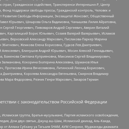
стран, Гражданское содействие, Трансперенси Интернешнл-Р, Центр
н, Фонд поддержки свободы прессы, Гражданский контроль, Человек и
тут Развития Свободы Информации, Экозащита!-Женсовет, Общественный
й Павел Юрьевич, Шнырова Ольга Вадимовна, Чанышева Лилия Айратовна,
ин Сергей Георгиевич, Пивоваров Андрей Сергеевич, Аверин Виталий
вич, Каргалицкий Борис Юльевич, Созаев Валерий Валерьевич, Исламов
льевич, Верховский Александр Маркович, Пислакова-Паркер Марина
н Збигневич, Жемкова Елена Борисовна, Гудков Лев Дмитриевич,
й Алексеевич, Блинушов Андрей Юрьевич, Мосин Алексей Геннадьевич,
а, Баженова Светлана Куприяновна, Максимов Сергей Владимирович,
а Залмановна, Кокорина Екатерина Алексеевна, Шуманов Илья
ч, Протасова Ирина Вячеславовна, Литинский Леонид Борисович,
а Дмитриевна, Королева Александра Евгеньевна, Смирнов Владимир
ова Мара Федоровна, Резник Генри Маркович, Захаров Герман
етствии с законодательством Российской Федерации
 Исламская группа, Братья-мусульмане, Партия исламского освобождения,
едия, Дом двух святых, Джунд аш-Шам, Исламский джихад, Аль-Каида,
жр от Аллаха Субхану уа Тагьаля SHAM, АУМ Синрике, Муджахеды джамаата