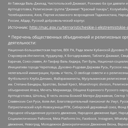
Ат-Тавхида Валь-Джихад, Чистопольский Джамаат, Рохнамо ба суи давлати и
Артподготовка, Религиозная группа “Джамаат “Красный пахарь”, Колумбайн
Челебиджихана, Азов, Партия исламского возрождения Таджикистана, Народ
России, Айдар, Русский добровольческий корпус
Источник:
http://nac.gov.ru/terroristicheskie-i-ekstremistskie-
* Перечень общественных объединений и религиозных орг
деятельности:
Национал-большевистская партия, ВЕК РА, Рада земли Кубанской Духовно
Староверов-Инглингов, Нурджулар, К Богодержавию, Таблиги Джамаат, Сви
Карачая, Союз славян, Ат-Такфир Валь-Хиджра, Пит Буль, Национал-социал
Инициатива города Череповца, Духовно-Родовая Держава Русь, Русское н
нелегальной иммиграции, Кровь и Честь, О свободе совести и о религиоз
Футбольного Клуба Динамо, Файзрахманисты, Мусульманская религиозная о
им. Степана Бандеры, Братство, Белый Крест, Misanthropic division, Рели
объединение Атака, Мечеть Мирмамеда, Община Коренного Русского народа
Артподготовка, Штольц, В честь иконы Божией Матери Державная, Сектор 1
Славянских Сил Руси, Алля-Аят, Благотворительный пансионат Ак Умут, Русск
Патриотический клуб-Новокузнецк/РПК, Сибирский державный союз, Фонд б
Народное объединение русского движения, Народное движение Адат, Народ
Социалистических Районов, Meta Platforms Inc, Facebook, Instagram, Wha
движение, Невоград, Молодежное Демократическое Движение Весна, Верхов