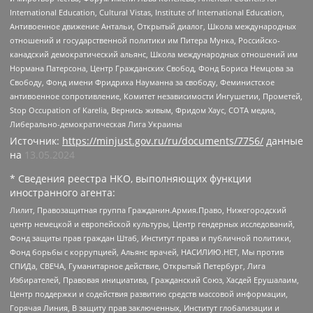
International Education, Cultural Vistas, Institute of International Education,
Антивоенное движение Антальи, Открытый диалог, Школа международных
отношений и государственной политики им Питера Мунка, Российско-
канадский демократический альянс, Школа международных отношений им
Нормана Патерсона, Центр Гражданских Свобод, Фонд Бориса Немцова за
Свободу, Фонд имени Фридриха Науманна за свободу, Феминистское
антивоенное сопротивление, Комитет независимости Ингушетии, Прометей,
Stop Occupation of Karelia, Вернись живым, Фридом Хаус, СОТА медиа,
Либерально-демократическая Лига Украины
Источник:
https://minjust.gov.ru/ru/documents/7756/
данные
на
13.05.2024
* Сведения реестра НКО, выполняющих функции
иностранного агента:
Лилит, Правозащитная группа Гражданин.Армия.Право, Нижегородский
центр немецкой и европейской культуры, Центр гендерных исследований,
Фонд защиты прав граждан Штаб, Институт права и публичной политики,
Фонд борьбы с коррупцией, Альянс врачей, НАСИЛИЮ.НЕТ, Мы против
СПИДа, СВЕЧА, Гуманитарное действие, Открытый Петербург, Лига
Избирателей, Правовая инициатива, Гражданский Союз, Хасдей Ерушалаим,
Центр поддержки и содействия развитию средств массовой информации,
Горячая Линия, В защиту прав заключенных, Институт глобализации и