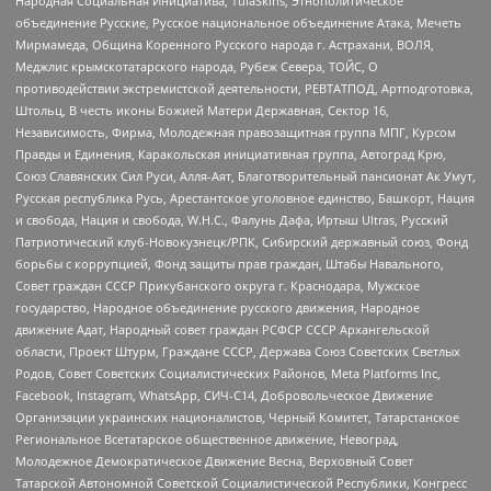
Народная Социальная Инициатива, TulaSkins, Этнополитическое
объединение Русские, Русское национальное объединение Атака, Мечеть
Мирмамеда, Община Коренного Русского народа г. Астрахани, ВОЛЯ,
Меджлис крымскотатарского народа, Рубеж Севера, ТОЙС, О
противодействии экстремистской деятельности, РЕВТАТПОД, Артподготовка,
Штольц, В честь иконы Божией Матери Державная, Сектор 16,
Независимость, Фирма, Молодежная правозащитная группа МПГ, Курсом
Правды и Единения, Каракольская инициативная группа, Автоград Крю,
Союз Славянских Сил Руси, Алля-Аят, Благотворительный пансионат Ак Умут,
Русская республика Русь, Арестантское уголовное единство, Башкорт, Нация
и свобода, Нация и свобода, W.H.С., Фалунь Дафа, Иртыш Ultras, Русский
Патриотический клуб-Новокузнецк/РПК, Сибирский державный союз, Фонд
борьбы с коррупцией, Фонд защиты прав граждан, Штабы Навального,
Совет граждан СССР Прикубанского округа г. Краснодара, Мужское
государство, Народное объединение русского движения, Народное
движение Адат, Народный совет граждан РСФСР СССР Архангельской
области, Проект Штурм, Граждане СССР, Держава Союз Советских Светлых
Родов, Совет Советских Социалистических Районов, Meta Platforms Inc,
Facebook, Instagram, WhatsApp, СИЧ-С14, Добровольческое Движение
Организации украинских националистов, Черный Комитет, Татарстанское
Региональное Всетатарское общественное движение, Невоград,
Молодежное Демократическое Движение Весна, Верховный Совет
Татарской Автономной Советской Социалистической Республики, Конгресс