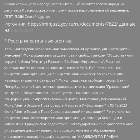
ойрат-калмыцкого народа, Исполнительный комитет совета народных
депутатов Красноярского края, Этническое национальное объединение,
ЛГБТ, Я.МЫ Сергей Фургал
Источник:
https://minjust.gov.ru/ru/documents/7822/
данные
на
03.05.2024
* Реестр иностранных агентов:
Калининградская региональная общественная организация "Экозащита!-Женсовет", Фонд содействия защите прав и свобод граждан "Общественный вердикт", Фонд "Институт Развития Свободы Информации", Частное учреждение "Информационное агентство МЕМО. РУ", Региональная общественная организация "Общественная комиссия по сохранению наследия академика Сахарова", Фонд поддержки свободы прессы, Санкт-Петербургская общественная правозащитная организация "Гражданский контроль", Межрегиональная общественная организация "Информационно-просветительский центр "Мемориал", Региональный Фонд "Центр Защиты Прав Средств Массовой Информации", с 05.12.2023 Фонд "Центр Защиты Прав Средств массовой информации", Региональная общественная благотворительная организация помощи беженцам и мигрантам "Гражданское содействие", Негосударственное образовательное учреждение дополнительного профессионального образования (повышение квалификации) специалистов "АКАДЕМИЯ ПО ПРАВАМ ЧЕЛОВЕКА", Свердловская региональная общественная организация "Сутяжник", Автономная некоммерческая организация "Центр независимых социологических исследований", Союз общественных объединений "Российский исследовательский центр по правам человека", Региональное общественное учреждение научно-информационный центр "МЕМОРИАЛ", Некоммерческая организация "Фонд защиты гласности", Автономная некоммерческая организация "Институт прав человека", Городская общественная организация "Екатеринбургское общество "МЕМОРИАЛ", Городская общественная организация "Рязанское историко-просветительское и правозащитное общество "Мемориал" (Рязанский Мемориал), Челябинский региональный орган общественной самодеятельности – женское общественное объединение "Женщины Евразии", Челябинский региональный орган общественной самодеятельности "Уральская правозащитная группа", Фонд содействия защите здоровья и социальной справедливости имени Андрея Рылькова, Автономная Некоммерческая Организация "Аналитический Центр Юрия Левады", Автономная некоммерческая организация социальной поддержки населения "Проект Апрель", Региональная общественная организация помощи женщинам и детям, находящимся в кризисной ситуации "Информационно-методический центр "Анна", Фонд содействия развитию массовых коммуникаций и правовому просвещению "Так-так-Так", Фонд содействия устойчивому развитию "Серебряная тайга", Свердловский региональный общественный фонд социальных проектов "Новое время", "Idel.Реалии", Кавказ.Реалии, Крым.Реалии, Телеканал Настоящее Время, Татаро-башкирская служба Радио Свобода (Azatliq Radiosi), Радио Свободная Европа/Радио Свобода (PCE/PC), "Сибирь.Реалии", "Фактограф", Благотворительный фонд помощи осужденным и их семьям, Автономная некоммерческая организация "Институт глобализации и социальных движений", Фонд "В защиту прав заключенных", Частное учреждение "Центр поддержки и содействия развитию средств массовой информации", Пензенский региональный общественный благотворительный фонд "Гражданский союз", "Север.Реалии", Некоммерческая организация Фонд "Правовая инициатива", Общество с ограниченной ответственностью "Радио Свободная Европа/Радио Свобода", Чешское информационное агентство "MEDIUM-ORIENT", Красноярская региональная общественная организация "Мы против СПИДа", Камалягин Денис Николаевич, Маркелов Сергей Евгеньевич, Пономарев Лев Александрович, Савицкая Людмила Алексеевна, Автономная некоммерческая организация "Центр по работе с проблемой насилия "НАСИЛИЮ.НЕТ", Межрегиональный профессиональный союз работников здравоохранения "Альянс врачей", Юридическое лицо, зарегистрированное в Латвийской Республике, SIA "Medusa Project" (регистрационный номер 40103797863, дата регистрации 10.06.2014), Некоммерческая организация "Фонд по борьбе с коррупцией", Автономная некоммерческая организация "Институт права и публичной политики", Баданин Роман Сергеевич, Гликин Максим Александрович, Железнова Мария Михайловна, Лукьянова Юлия Сергеевна, Маетная Елизавета Витальевна, Маняхин Петр Борисович, Чуракова Ольга Владимировна, Ярош Юлия Петровна, Юридическое лицо "The Insider SIA", зарегистрированное в Риге, Латвийская Республика (дата регистрации 26.06.2015), являющееся администратором доменного имени интернет-издания "The Insider SIA", https://theins.ru, Постернак Алексей Евгеньевич, Рубин Михаил Аркадьевич, Анин Роман Александрович, Юридическое лицо Istories fonds, зарегистрированное в Латвийской Республике (регистрационный номер 50008295751, дата регистрации 24.02.2020), Великовский Дмитрий Александрович, Долинина Ирина Николаевна, Мароховская Алеся Алексеевна, Шлейнов Роман Юрьевич, Шмагун Олеся Валентиновна, Общество с ограниченной ответственностью "Альтаир 2021", Общество с ограниченной ответственностью "Вега 2021", Общество с ограниченной ответственностью "Главный редактор 2021", Общество с ограниченной ответственностью "Ромашки монолит", Важенков Артем Валерьевич, Ивановская областная общественная организация "Центр гендерных исследований", Гурман Юрий Альбертович, Медиапроект "ОВД-Инфо", Егоров Владимир Владимирович, Жилинский Владимир Александрович, Общество с ограниченной ответственностью "ЗП", Иванова София Юрьевна, Карезина Инна Павловна, Кильтау Екатерина Викторовна, Петров Алексей Викторович, Пискунов Сергей Евгеньевич, Смирнов Сергей Сергеевич, Тихонов Михаил Сергеевич, Общество с ограниченной ответственностью "ЖУРНАЛИСТ-ИНОСТРАННЫЙ АГЕНТ", Арапова Галина Юрьевна, Вольтская Татьяна Анатольевна, Американская компания "Mason G.E.S. Anonymous Foundation" (США), являющаяся владельцем интернет-издания https://mnews.world/, Компания "Stichting Bellingcat", зарегистрированная в Нидерландах (дата регистрации 11.07.2018), Захаров Андрей Вячеславович, Клепиковская Екатерина Дмитриевна, Общество с ограниченной ответственностью "МЕМО", Перл Роман Александрович, Симонов Евгений Алексеевич, Соловьева Елена Анатольевна, Сотников Даниил Владимирович, Сурначева Елизавета Дмитриевна, Автономная некоммерческая организация по защите прав человека и информированию населения "Якутия – Наше Мнение", Общество с ограниченной ответственностью "Москоу диджитал медиа", с 26.01.2023 Общество с ограниченной ответственностью "Чайка Белые сады", Ветошкина Валерия Валерьевна, Заговора Максим Александрович, Межрегиональное общественное движение "Российская ЛГБТ - сеть", Оленичев Максим Владимирович, Павлов Иван Юрьевич, Скворцова Елена Сергеевна, Общество с ограниченной ответственностью "Как бы инагент", Кочетков Игорь Викторович, Общество с ограниченной ответственностью "Честные выборы", Еланчик Олег Александрович, Общество с ограниченной ответственностью "Нобелевский призыв", Гималова Регина Эмилевна, Григорьев Андрей Валерьевич, Григорьева Алина Александровна, Ассоциация по содействию защите прав призывников, альтернативнослужащих и военнослужащих "Правозащитная группа "Гражданин.Армия.Право", Хисамова Регина Фаритовна, Автономная некоммерческая организация по реализации социально-правовых программ "Лилит", Дальневосточное общественное движение "Маяк", Санкт-Петербургская ЛГБТ-инициативная группа "Выход", Инициативная группа ЛГБТ+ "Реверс", Алексеев Андрей Викторович, Бекбулатова Таисия Львовна, Беляев Иван Михайлович, Владыкина Елена Сергеевна, Гельман Марат Александрович, Никульшина Вероника Юрьевна, Толоконникова Надежда Андреевна, Шендерович Виктор Анатольевич, Общество с ограниченной ответственностью "Данное сообщение", Общество с ограниченной ответственностью Издательский дом "Новая глава", Айнбиндер Александра Александровна, Московский комьюнити-центр для ЛГБТ+инициатив, Благотворительный фонд развития филантропии, Deutsche Welle (Германия, Kurt-Schumacher-Strasse 3, 53113 Bonn), Борзунова Мария Михайловна, Воробьев Виктор Викторович, Голубева Анна Львовна, Константинова Алла Михайловна, Малкова Ирина Владимировна, Мурадов Мурад Абдулгалимович, Осетинская Елизавета Николаевна, Понасенков Евгений Николаевич, Ганапольский Матвей Юрьевич, Киселев Евгений Алексеевич, Борухович Ирина Григорьевна, Дремин Иван Тимофеевич, Дубровский Дмитрий Викторович, Красноярская региональная общественная организация поддержки и развития альтернативных образовательных технологий и межкультурных коммуникаций "ИНТЕРРА", Маяковская Екатерина Алексеевна, Фейгин Марк Захарович, Филимонов Андрей Викторович, Дзугкоева Регина Николаевна, Доброхотов Роман Александрович, Дудь Юрий Александрович, Елкин Сергей Владимирович, Кругликов Кирилл Игоревич, Сабунаева Мария Леонидовна, Семенов Алексей Владимирович, Шаинян Карен Багратович, Шульман Екатерина Михайловна, Асафьев Артур Валерьевич, Вахштайн Виктор Семенович, Венедиктов Алексей Алексеевич, Лушникова Екатерина Евгеньевна, Волков Леонид Михайлович, Невзоров Александр Глебович, Пархоменко Сергей Борисович, Сироткин Ярослав Николаевич, Кара-Мурза Владимир Владимирович, Баранова Наталья Владимировна, Гозман Леонид Яковлевич, Кагарлицкий Борис Юльевич, Климарев Михаил Валерьевич, Милов Владимир Станиславович, Автономная некоммерческая организация Краснодарский центр современного искусства "Типография", Моргенштерн Алишер Тагирович, Соболь Любовь Эдуардовна, Общество с ограниченной ответственностью "ЛИЗА НОРМ", Каспаров Гарри Кимович, Ходорковский Михаил Борисович, Общество с ограниченной ответственностью "Апрельские тезисы", Данилович Ирина Брониславовна, Кашин Олег Владимирович, Петров Николай Владимирович, Пивоваров Алексей Владимирович, Соколов Михаил Владимирович, Цветкова Юлия Владимировна, Чичваркин Евгений Александрович, Комитет против пыток/Команда против пыток, Общество с ограниченной ответственностью "Первый научный", Общество с ограниченной ответственностью "Вертолет и ко", Белоцерковская Вероника Борисовна, Кац Максим Евгеньевич, Лазарева Татьяна Юрьевна, Шаведдинов Руслан Табризович, Яшин Илья Валерьевич, Общество с ограниченной ответственностью "Иноагент ААВ", Алешковский Дмитрий Петрович, Альбац Евгения Марковна, Быков Дмитрий Львович, Галямина Юлия Евгеньевна, Лойко Сергей Леонидович, Мартынов Кирилл Константинович, Медведев Сергей Александрович, Крашенинников Федор Геннадиевич, Гордеева Катерина Вл