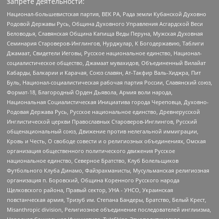
запрете деятельности:
Национал-большевистская партия, ВЕК РА, Рада земли Кубанской Духовно
Родовой Державы Русь, Община Духовного Управления Асгардской Веси
Беловодья, Славянская Община Капища Веды Перуна, Мужская Духовная
Семинария Староверов-Инглингов, Нурджулар, К Богодержавию, Таблиги
Джамаат, Свидетели Иеговы, Русское национальное единство, Национал-
социалистическое общество, Джамаат мувахидов, Объединенный Вилайат
Кабарды, Балкарии и Карачая, Союз славян, Ат-Такфир Валь-Хиджра, Пит
Буль, Национал-социалистическая рабочая партия России, Славянский союз,
Формат-18, Благородный Орден Дьявола, Армия воли народа,
Национальная Социалистическая Инициатива города Череповца, Духовно-
Родовая Держава Русь, Русское национальное единство, Древнерусской
Инглистической церкви Православных Староверов-Инглингов, Русский
общенациональный союз, Движение против нелегальной иммиграции,
Кровь и Честь, О свободе совести и о религиозных объединениях, Омская
организация общественного политического движения Русское
национальное единство, Северное Братство, Клуб Болельщиков
Футбольного Клуба Динамо, Файзрахманисты, Мусульманская религиозная
организация п. Боровский, Община Коренного Русского народа
Щелковского района, Правый сектор, УНА - УНСО, Украинская
повстанческая армия, Тризуб им. Степана Бандеры, Братство, Белый Крест,
Misanthropic division, Религиозное объединение последователей инглиизма,