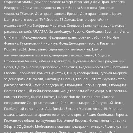
Образовательный дом прав человека Чернигов, Фонд Дом Прав Человека,
Белорусский дом прав человека имени Бориса Звозскова, Дом прав
человека Тбилиси, Дом прав человека Ереван, Дом прав человека Крым,
Центр дикого лосося, TVR Studios, ТВ Дождь, Центр европейских
исследований им Вилфрида Мартенса, Сетевое объединение журналистов
расследователей, АЛЛАТРА, За свободную Россию, Свободная Бурятия, Uralic,
UnKremlin, Международная федерация транспортных рабочих, ИстЧам
Финланд, Гудзоновский институт, Фонд Демократического Развития,
Комитет-2024, Центрально-Европейский университет, Центр
восточноевропейских и международных исследований, Общество
Сторожевой башни, Библии и трактатов Свидетелей Иеговы, Гражданский
Совет, Центр анализа европейской политики, Академическая сеть Восточная
Европа, Российский комитет действия, РЭНД корпорейшн, Русская Америка
за демократию в России, Настоящая Россия, Глобальная сеть журналистов-
расследователей, Служба поддержки, Свободная Россия Берлин, Свободная
Россия Северный Рейн-Вестфалия, Фонд глобальной помощи, Антивоенный
комитет России, Russie-Libertes, La Asocicion de Rusos Libres, Союз за
возвращение Северных территорий, Крымскотатарский Ресурсный Центр,
Глобальный союз IndustriALL, Russian Election Monitor, Article 19, Мнение
медиа, Федерация анархического черного креста, Радио Свободная Европа,
Германское общество изучения Восточной Европы, Фонд имени Фридриха
Эберта, XZ gGmbH, Мобильная академия поддержки гендерной демократии
и миротворчества, Форум имени Льва Копелева, American Councils for