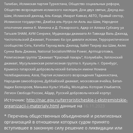
Талибан, Исламская партия Туркестана, Общество социальных реформ,
Общество возрождения исламского наследия, Дом двух святых, Джунд аш-
Шам, Исламский джихад, Аль-Каида, Имарат Кавказ, АБТО, Правый сектор,
Исламское государство, Джабха аль-Нусра ли-Ахль аш-Шам, Народное
ополчение имени К. Минина и Д. Пожарского, Аджр от Аллаха Субхану уа
Тагьаля SHAM, АУМ Синрике, Муджахеды джамаата Ат-Тавхида Валь-Джихад,
Чистопольский Джамаат, Рохнамо ба суи давлати исломи, Террористическое
сообщество Сеть, Катиба Таухид валь-Джихад, Хайят Тахрир аш-Шам, Ахлю
Сунна Валь Джамаа, National Socialism/White Power, Артподготовка,
Религиозная группа “Джамаат “Красный пахарь”, Колумбайн, Хатлонский
джамаат, Мусульманская религиозная группа п. Кушкуль г. Оренбург,
Крымско-татарский добровольческий батальон имени Номана
Челебиджихана, Азов, Партия исламского возрождения Таджикистана,
Народная самооборона, Дуббайский джамаат, московская ячейка, Батал-
Хаджи Белхороев, Маньяки Культ Убийц, Молодёжь Которая Улыбается,
Легион Свобода России, Айдар, Русский добровольческий корпус
Источник:
http://nac.gov.ru/terroristicheskie-i-ekstremistskie-
organizacii-i-materialy.html
данные на
16.11.2023
* Перечень общественных объединений и религиозных
организаций в отношении которых судом принято
вступившее в законную силу решение о ликвидации или