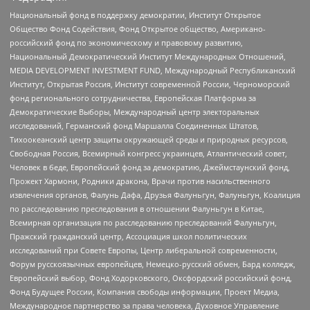
Национальный фонд в поддержку демократии, Институт Открытое
Общество Фонд Содействия, Фонд Открытое общество, Американо-
российский фонд по экономическому и правовому развитию,
Национальный Демократический Институт Международных Отношений,
MEDIA DEVELOPMENT INVESTMENT FUND, Международный Республиканский
Институт, Открытая Россия, Институт современной России, Черноморский
фонд регионального сотрудничества, Европейская Платформа за
Демократические Выборы, Международный центр электоральных
исследований, Германский фонд Маршалла Соединенных Штатов,
Тихоокеанский центр защиты окружающей среды и природных ресурсов,
Свободная Россия, Всемирный конгресс украинцев, Атлантический совет,
Человек в беде, Европейский фонд за демократию, Джеймстаунский фонд,
Прожект Хармони, Родники дракона, Врачи против насильственного
извлечения органов, Фалунь Дафа, Друзья Фалуньгун, Фалуньгун, Коалиция
по расследованию преследования в отношении Фалуньгун в Китае,
Всемирная организация по расследованию преследований Фалуньгун,
Пражский гражданский центр, Ассоциация школ политических
исследований при Совете Европы, Центр либеральной современности,
Форум русскоязычных европейцев, Немецко-русский обмен, Бард колледж,
Европейский выбор, Фонд Ходорковского, Оксфордский российский фонд,
Фонд Будущее России, Компания свободы информации, Проект Медиа,
Международное партнерство за права человека, Духовное Управление