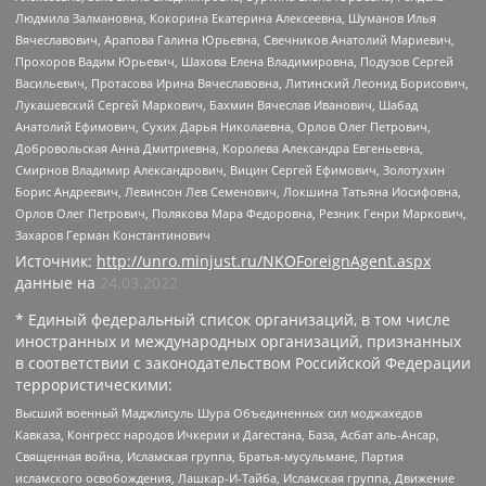
Людмила Залмановна, Кокорина Екатерина Алексеевна, Шуманов Илья
Вячеславович, Арапова Галина Юрьевна, Свечников Анатолий Мариевич,
Прохоров Вадим Юрьевич, Шахова Елена Владимировна, Подузов Сергей
Васильевич, Протасова Ирина Вячеславовна, Литинский Леонид Борисович,
Лукашевский Сергей Маркович, Бахмин Вячеслав Иванович, Шабад
Анатолий Ефимович, Сухих Дарья Николаевна, Орлов Олег Петрович,
Добровольская Анна Дмитриевна, Королева Александра Евгеньевна,
Смирнов Владимир Александрович, Вицин Сергей Ефимович, Золотухин
Борис Андреевич, Левинсон Лев Семенович, Локшина Татьяна Иосифовна,
Орлов Олег Петрович, Полякова Мара Федоровна, Резник Генри Маркович,
Захаров Герман Константинович
Источник:
http://unro.minjust.ru/NKOForeignAgent.aspx
данные на
24.03.2022
* Единый федеральный список организаций, в том числе
иностранных и международных организаций, признанных
в соответствии с законодательством Российской Федерации
террористическими:
Высший военный Маджлисуль Шура Объединенных сил моджахедов
Кавказа, Конгресс народов Ичкерии и Дагестана, База, Асбат аль-Ансар,
Священная война, Исламская группа, Братья-мусульмане, Партия
исламского освобождения, Лашкар-И-Тайба, Исламская группа, Движение