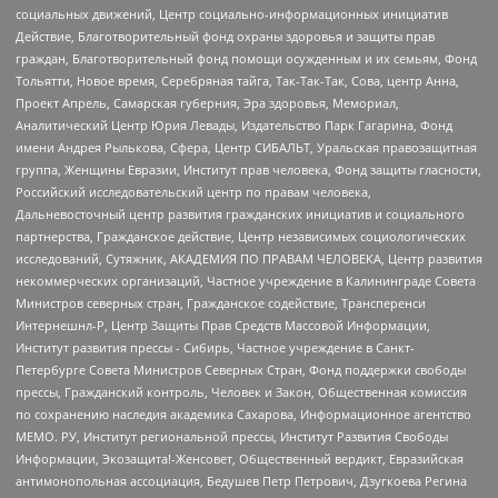
социальных движений, Центр социально-информационных инициатив
Действие, Благотворительный фонд охраны здоровья и защиты прав
граждан, Благотворительный фонд помощи осужденным и их семьям, Фонд
Тольятти, Новое время, Серебряная тайга, Так-Так-Так, Сова, центр Анна,
Проект Апрель, Самарская губерния, Эра здоровья, Мемориал,
Аналитический Центр Юрия Левады, Издательство Парк Гагарина, Фонд
имени Андрея Рылькова, Сфера, Центр СИБАЛЬТ, Уральская правозащитная
группа, Женщины Евразии, Институт прав человека, Фонд защиты гласности,
Российский исследовательский центр по правам человека,
Дальневосточный центр развития гражданских инициатив и социального
партнерства, Гражданское действие, Центр независимых социологических
исследований, Сутяжник, АКАДЕМИЯ ПО ПРАВАМ ЧЕЛОВЕКА, Центр развития
некоммерческих организаций, Частное учреждение в Калининграде Совета
Министров северных стран, Гражданское содействие, Трансперенси
Интернешнл-Р, Центр Защиты Прав Средств Массовой Информации,
Институт развития прессы - Сибирь, Частное учреждение в Санкт-
Петербурге Совета Министров Северных Стран, Фонд поддержки свободы
прессы, Гражданский контроль, Человек и Закон, Общественная комиссия
по сохранению наследия академика Сахарова, Информационное агентство
МЕМО. РУ, Институт региональной прессы, Институт Развития Свободы
Информации, Экозащита!-Женсовет, Общественный вердикт, Евразийская
антимонопольная ассоциация, Бедушев Петр Петрович, Дзугкоева Регина