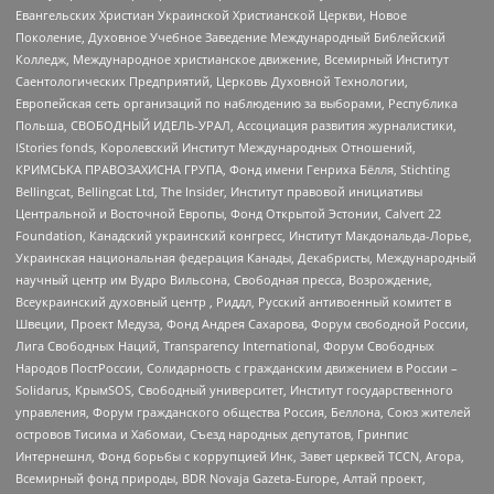
Евангельских Христиан Украинской Христианской Церкви, Новое
Поколение, Духовное Учебное Заведение Международный Библейский
Колледж, Международное христианское движение, Всемирный Институт
Саентологических Предприятий, Церковь Духовной Технологии,
Европейская сеть организаций по наблюдению за выборами, Республика
Польша, СВОБОДНЫЙ ИДЕЛЬ-УРАЛ, Ассоциация развития журналистики,
IStories fonds, Королевский Институт Международных Отношений,
КРИМСЬКА ПРАВОЗАХИСНА ГРУПА, Фонд имени Генриха Бёлля, Stichting
Bellingcat, Bellingcat Ltd, The Insider, Институт правовой инициативы
Центральной и Восточной Европы, Фонд Открытой Эстонии, Calvert 22
Foundation, Канадский украинский конгресс, Институт Макдональда-Лорье,
Украинская национальная федерация Канады, Декабристы, Международный
научный центр им Вудро Вильсона, Свободная пресса, Возрождение,
Всеукраинский духовный центр , Риддл, Русский антивоенный комитет в
Швеции, Проект Медуза, Фонд Андрея Сахарова, Форум свободной России,
Лига Свободных Наций, Transparеncy International, Форум Свободных
Народов ПостРоссии, Солидарность с гражданским движением в России –
Solidarus, КрымSOS, Свободный университет, Институт государственного
управления, Форум гражданского общества Россия, Беллона, Союз жителей
островов Тисима и Хабомаи, Съезд народных депутатов, Гринпис
Интернешнл, Фонд борьбы с коррупцией Инк, Завет церквей TCCN, Агора,
Всемирный фонд природы, BDR Novaja Gazeta-Europe, Алтай проект,