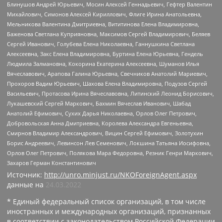
Блинушов Андрей Юрьевич, Мосин Алексей Геннадьевич, Гефтер Валентин
Михайлович, Симонов Алексей Кириллович, Флиге Ирина Анатольевна,
Мельникова Валентина Дмитриевна, Вититинова Елена Владимировна,
Баженова Светлана Куприяновна, Максимов Сергей Владимирович, Беляев
Сергей Иванович, Голубева Елена Николаевна, Ганнушкина Светлана
Алексеевна, Закс Елена Владимировна, Буртина Елена Юрьевна, Гендель
Людмила Залмановна, Кокорина Екатерина Алексеевна, Шуманов Илья
Вячеславович, Арапова Галина Юрьевна, Свечников Анатолий Мариевич,
Прохоров Вадим Юрьевич, Шахова Елена Владимировна, Подузов Сергей
Васильевич, Протасова Ирина Вячеславовна, Литинский Леонид Борисович,
Лукашевский Сергей Маркович, Бахмин Вячеслав Иванович, Шабад
Анатолий Ефимович, Сухих Дарья Николаевна, Орлов Олег Петрович,
Добровольская Анна Дмитриевна, Королева Александра Евгеньевна,
Смирнов Владимир Александрович, Вицин Сергей Ефимович, Золотухин
Борис Андреевич, Левинсон Лев Семенович, Локшина Татьяна Иосифовна,
Орлов Олег Петрович, Полякова Мара Федоровна, Резник Генри Маркович,
Захаров Герман Константинович
Источник:
http://unro.minjust.ru/NKOForeignAgent.aspx
данные на
24.03.2022
* Единый федеральный список организаций, в том числе
иностранных и международных организаций, признанных
в соответствии с законодательством Российской Федерации