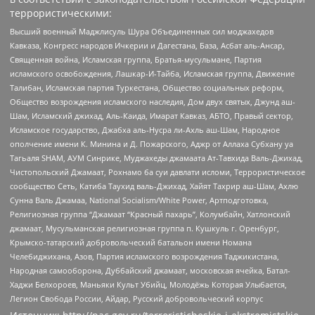
террористическими:
Высший военный Маджлисуль Шура Объединенных сил моджахедов
Кавказа, Конгресс народов Ичкерии и Дагестана, База, Асбат аль-Ансар,
Священная война, Исламская группа, Братья-мусульмане, Партия
исламского освобождения, Лашкар-И-Тайба, Исламская группа, Движение
Талибан, Исламская партия Туркестана, Общество социальных реформ,
Общество возрождения исламского наследия, Дом двух святых, Джунд аш-
Шам, Исламский джихад, Аль-Каида, Имарат Кавказ, АБТО, Правый сектор,
Исламское государство, Джабха аль-Нусра ли-Ахль аш-Шам, Народное
ополчение имени К. Минина и Д. Пожарского, Аджр от Аллаха Субхану уа
Тагьаля SHAM, АУМ Синрике, Муджахеды джамаата Ат-Тавхида Валь-Джихад,
Чистопольский Джамаат, Рохнамо ба суи давлати исломи, Террористическое
сообщество Сеть, Катиба Таухид валь-Джихад, Хайят Тахрир аш-Шам, Ахлю
Сунна Валь Джамаа, National Socialism/White Power, Артподготовка,
Религиозная группа “Джамаат “Красный пахарь”, Колумбайн, Хатлонский
джамаат, Мусульманская религиозная группа п. Кушкуль г. Оренбург,
Крымско-татарский добровольческий батальон имени Номана
Челебиджихана, Азов, Партия исламского возрождения Таджикистана,
Народная самооборона, Дуббайский джамаат, московская ячейка, Батал-
Хаджи Белхороев, Маньяки Культ Убийц, Молодёжь Которая Улыбается,
Легион Свобода России, Айдар, Русский добровольческий корпус