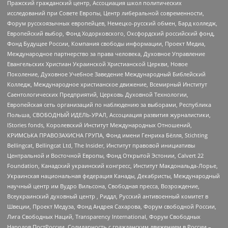
Пражский гражданский центр, Ассоциация школ политических
исследований при Совете Европы, Центр либеральной современности,
Форум русскоязычных европейцев, Немецко-русский обмен, Бард колледж,
Европейский выбор, Фонд Ходорковского, Оксфордский российский фонд,
Фонд Будущее России, Компания свободы информации, Проект Медиа,
Международное партнерство за права человека, Духовное Управление
Евангельских Христиан Украинской Христианской Церкви, Новое
Поколение, Духовное Учебное Заведение Международный Библейский
Колледж, Международное христианское движение, Всемирный Институт
Саентологических Предприятий, Церковь Духовной Технологии,
Европейская сеть организаций по наблюдению за выборами, Республика
Польша, СВОБОДНЫЙ ИДЕЛЬ-УРАЛ, Ассоциация развития журналистики,
IStories fonds, Королевский Институт Международных Отношений,
КРИМСЬКА ПРАВОЗАХИСНА ГРУПА, Фонд имени Генриха Бёлля, Stichting
Bellingcat, Bellingcat Ltd, The Insider, Институт правовой инициативы
Центральной и Восточной Европы, Фонд Открытой Эстонии, Calvert 22
Foundation, Канадский украинский конгресс, Институт Макдональда-Лорье,
Украинская национальная федерация Канады, Декабристы, Международный
научный центр им Вудро Вильсона, Свободная пресса, Возрождение,
Всеукраинский духовный центр , Риддл, Русский антивоенный комитет в
Швеции, Проект Медуза, Фонд Андрея Сахарова, Форум свободной России,
Лига Свободных Наций, Transparеncy International, Форум Свободных
Народов ПостРоссии, Солидарность с гражданским движением в России –