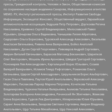
прессы, Гражданский контроль, Человек и Закон, Общественная комиссия
по сохранению наследия академика Сахарова, Информационное агентство
МЕМО. РУ, Институт региональной прессы, Институт Развития Свободы
Информации, Экозащита!-Женсовет, Общественный вердикт, Евразийская
антимонопольная ассоциация, Бедушев Петр Петрович, Дзугкоева Регина
Николаевна, Кривенко Сергей Владимирович, Милославский Павел
Юрьевич, Шнырова Ольга Вадимовна, Чанышева Лилия Айратовна,
Сидорович Ольга Борисовна, Туровский Александр Алексеевич, Васильева
Анастасия Евгеньевна, Ривина Анна Валерьевна, Бойко Анатолий
Николаевич, Дугин Сергей Георгиевич, Пивоваров Андрей Сергеевич,
Аверин Виталий Евгеньевич, Барахоев Магомед Бекханович, Шарипков
Олег Викторович, Мошель Ирина Ароновна, Шведов Григорий Сергеевич,
Пономарев Лев Александрович, Каргалицкий Борис Юльевич, Созаев
Валерий Валерьевич, Исламов Тимур Рифгатович, Романова Ольга
Евгеньевна, Щаров Сергей Алексадрович, Цирульников Борис Альбертович,
Гасан Ольга Павловна, Паутов Юрий Анатольевич, Верховский Александр
Маркович, Пислакова-Паркер Марина Петровна, Кочеткова Татьяна
Владимировна, Чуркина Наталья Валерьевна, Акимова Татьяна Николаевна,
Золотарева Екатерина Александровна, Рачинский Ян Збигневич, Жемкова
Елена Борисовна, Гудков Лев Дмитриевич, Илларионова Юлия Юрьевна,
Саранг Анна Васильевна, Захарова Светлана Сергеевна, Аверин Владимир
Анатольевич, Щур Татьяна Михайловна, Щур Николай Алексеевич,