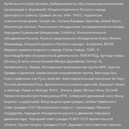
Футбольного Клуба Динамо, Файзрахманисты, Мусульманская религиозная
организация п. Боровский, Община Коренного Русского народа
Щелковского района, Правый сектор, УНА - УНСО, Украинская
повстанческая армия, Тризуб им. Степана Бандеры, Братство, Белый Крест,
Misanthropic division, Религиозное объединение последователей инглиизма,
Народная Социальная Инициатива, TulaSkins, Этнополитическое
объединение Русские, Русское национальное объединение Атака, Мечеть
Мирмамеда, Община Коренного Русского народа г. Астрахани, ВОЛЯ,
Меджлис крымскотатарского народа, Рубеж Севера, ТОЙС, О
противодействии экстремистской деятельности, РЕВТАТПОД, Артподготовка,
Штольц, В честь иконы Божией Матери Державная, Сектор 16,
Независимость, Фирма, Молодежная правозащитная группа МПГ, Курсом
Правды и Единения, Каракольская инициативная группа, Автоград Крю,
Союз Славянских Сил Руси, Алля-Аят, Благотворительный пансионат Ак Умут,
Русская республика Русь, Арестантское уголовное единство, Башкорт, Нация
и свобода, Нация и свобода, W.H.С., Фалунь Дафа, Иртыш Ultras, Русский
Патриотический клуб-Новокузнецк/РПК, Сибирский державный союз, Фонд
борьбы с коррупцией, Фонд защиты прав граждан, Штабы Навального,
Совет граждан СССР Прикубанского округа г. Краснодара, Мужское
государство, Народное объединение русского движения, Народное
движение Адат, Народный совет граждан РСФСР СССР Архангельской
области, Проект Штурм, Граждане СССР, Держава Союз Советских Светлых