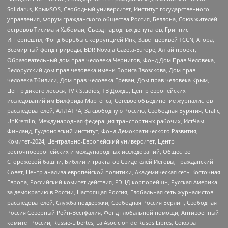
Solidarus, КрымSOS, Свободный университет, Институт государственного
управления, Форум гражданского общества Россия, Беллона, Союз жителей
островов Тисима и Хабомаи, Съезд народных депутатов, Гринпис
Интернешнл, Фонд борьбы с коррупцией Инк, Завет церквей TCCN, Агора,
Всемирный фонд природы, BDR Novaja Gazeta-Europe, Алтай проект,
Образовательный дом прав человека Чернигов, Фонд Дом Прав Человека,
Белорусский дом прав человека имени Бориса Звозскова, Дом прав
человека Тбилиси, Дом прав человека Ереван, Дом прав человека Крым,
Центр дикого лосося, TVR Studios, ТВ Дождь, Центр европейских
исследований им Вилфрида Мартенса, Сетевое объединение журналистов
расследователей, АЛЛАТРА, За свободную Россию, Свободная Бурятия, Uralic,
UnKremlin, Международная федерация транспортных рабочих, ИстЧам
Финланд, Гудзоновский институт, Фонд Демократического Развития,
Комитет-2024, Центрально-Европейский университет, Центр
восточноевропейских и международных исследований, Общество
Сторожевой башни, Библии и трактатов Свидетелей Иеговы, Гражданский
Совет, Центр анализа европейской политики, Академическая сеть Восточная
Европа, Российский комитет действия, РЭНД корпорейшн, Русская Америка
за демократию в России, Настоящая Россия, Глобальная сеть журналистов-
расследователей, Служба поддержки, Свободная Россия Берлин, Свободная
Россия Северный Рейн-Вестфалия, Фонд глобальной помощи, Антивоенный
комитет России, Russie-Libertes, La Asocicion de Rusos Libres, Союз за