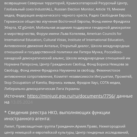
возвращение Северных территорий, Крымскотатарский Ресурсный Центр,
Глобальный союз IndustriALL, Russian Election Monitor, Article 19, Мнение
медиа, Федерация анархического черного креста, Радио Свободная Европа,
Германское общество изучения Восточной Европы, Фонд имени Фридриха
Эберта, XZ gGmbH, Мобильная академия поддержки гендерной демократии
и миротворчества, Форум имени Льва Копелева, American Councils for
International Education, Cultural Vistas, Institute of International Education,
Антивоенное движение Антальи, Открытый диалог, Школа международных
отношений и государственной политики им Питера Мунка, Российско-
канадский демократический альянс, Школа международных отношений им
Нормана Патерсона, Центр Гражданских Свобод, Фонд Бориса Немцова за
Свободу, Фонд имени Фридриха Науманна за свободу, Феминистское
антивоенное сопротивление, Комитет независимости Ингушетии, Прометей,
Stop Occupation of Karelia, Вернись живым, Фридом Хаус, СОТА медиа,
Либерально-демократическая Лига Украины
Источник:
https://minjust.gov.ru/ru/documents/7756/
данные
на
13.05.2024
* Сведения реестра НКО, выполняющих функции
иностранного агента:
Лилит, Правозащитная группа Гражданин.Армия.Право, Нижегородский
центр немецкой и европейской культуры, Центр гендерных исследований,