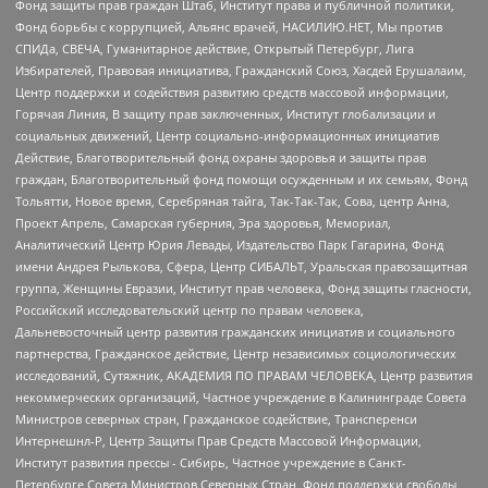
Фонд защиты прав граждан Штаб, Институт права и публичной политики,
Фонд борьбы с коррупцией, Альянс врачей, НАСИЛИЮ.НЕТ, Мы против
СПИДа, СВЕЧА, Гуманитарное действие, Открытый Петербург, Лига
Избирателей, Правовая инициатива, Гражданский Союз, Хасдей Ерушалаим,
Центр поддержки и содействия развитию средств массовой информации,
Горячая Линия, В защиту прав заключенных, Институт глобализации и
социальных движений, Центр социально-информационных инициатив
Действие, Благотворительный фонд охраны здоровья и защиты прав
граждан, Благотворительный фонд помощи осужденным и их семьям, Фонд
Тольятти, Новое время, Серебряная тайга, Так-Так-Так, Сова, центр Анна,
Проект Апрель, Самарская губерния, Эра здоровья, Мемориал,
Аналитический Центр Юрия Левады, Издательство Парк Гагарина, Фонд
имени Андрея Рылькова, Сфера, Центр СИБАЛЬТ, Уральская правозащитная
группа, Женщины Евразии, Институт прав человека, Фонд защиты гласности,
Российский исследовательский центр по правам человека,
Дальневосточный центр развития гражданских инициатив и социального
партнерства, Гражданское действие, Центр независимых социологических
исследований, Сутяжник, АКАДЕМИЯ ПО ПРАВАМ ЧЕЛОВЕКА, Центр развития
некоммерческих организаций, Частное учреждение в Калининграде Совета
Министров северных стран, Гражданское содействие, Трансперенси
Интернешнл-Р, Центр Защиты Прав Средств Массовой Информации,
Институт развития прессы - Сибирь, Частное учреждение в Санкт-
Петербурге Совета Министров Северных Стран, Фонд поддержки свободы