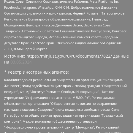
Родов, Совет Советских Социалистических Районов, Meta Platforms Inc,
Facebook, Instagram, WhatsApp, СИЧ-С14, Добровольческое Движение
Организации украинских националистов, Черный Комитет, Татарстанское
Региональное Всетатарское общественное движение, Невоград,
Молодежное Демократическое Движение Весна, Верховный Совет
Татарской Автономной Советской Социалистической Республики, Конгресс
ойрат-калмыцкого народа, Исполнительный комитет совета народных
депутатов Красноярского края, Этническое национальное объединение,
ЛГБТ, Я.МЫ Сергей Фургал
Источник:
https://minjust.gov.ru/ru/documents/7822/
данные
на
03.05.2024
* Реестр иностранных агентов:
Калининградская региональная общественная организация "Экозащита!-Женсовет", Фонд содействия защите прав и свобод граждан "Общественный вердикт", Фонд "Институт Развития Свободы Информации", Частное учреждение "Информационное агентство МЕМО. РУ", Региональная общественная организация "Общественная комиссия по сохранению наследия академика Сахарова", Фонд поддержки свободы прессы, Санкт-Петербургская общественная правозащитная организация "Гражданский контроль", Межрегиональная общественная организация "Информационно-просветительский центр "Мемориал", Региональный Фонд "Центр Защиты Прав Средств Массовой Информации", с 05.12.2023 Фонд "Центр Защиты Прав Средств массовой информации", Региональная общественная благотворительная организация помощи беженцам и мигрантам "Гражданское содействие", Негосударственное образовательное учреждение дополнительного профессионального образования (повышение квалификации) специалистов "АКАДЕМИЯ ПО ПРАВАМ ЧЕЛОВЕКА", Свердловская региональная общественная организация "Сутяжник", Автономная некоммерческая организация "Центр независимых социологических исследований", Союз общественных объединений "Российский исследовательский центр по правам человека", Региональное общественное учреждение научно-информационный центр "МЕМОРИАЛ", Некоммерческая организация "Фонд защиты гласности", Автономная некоммерческая организация "Институт прав человека", Городская общественная организация "Екатеринбургское общество "МЕМОРИАЛ", Городская общественная организация "Рязанское историко-просветительское и правозащитное общество "Мемориал" (Рязанский Мемориал), Челябинский региональный орган общественной самодеятельности – женское общественное объединение "Женщины Евразии", Челябинский региональный орган общественной самодеятельности "Уральская правозащитная группа", Фонд содействия защите здоровья и социальной справедливости имени Андрея Рылькова, Автономная Некоммерческая Организация "Аналитический Центр Юрия Левады", Автономная некоммерческая организация социальной поддержки населения "Проект Апрель", Региональная общественная организация помощи женщинам и детям, находящимся в кризисной ситуации "Информационно-методический центр "Анна", Фонд содействия развитию массовых коммуникаций и правовому просвещению "Так-так-Так", Фонд содействия устойчивому развитию "Серебряная тайга", Свердловский региональный общественный фонд социальных проектов "Новое время", "Idel.Реалии", Кавказ.Реалии, Крым.Реалии, Телеканал Настоящее Время, Татаро-башкирская служба Радио Свобода (Azatliq Radiosi), Радио Свободная Европа/Радио Свобода (PCE/PC), "Сибирь.Реалии", "Фактограф", Благотворительный фонд помощи осужденным и их семьям, Автономная некоммерческая организация "Институт глобализации и социальных движений", Фонд "В защиту прав заключенных", Частное учреждение "Центр поддержки и содействия развитию средств массовой информации", Пензенский региональный общественный благотворительный фонд "Гражданский союз", "Север.Реалии", Некоммерческая организация Фонд "Правовая инициатива", Общество с ограниченной ответственностью "Радио Свободная Европа/Радио Свобода", Чешское информационное агентство "MEDIUM-ORIENT", Красноярская региональная общественная организация "Мы против СПИДа", Камалягин Денис Николаевич, Маркелов Сергей Евгеньевич, Пономарев Лев Александрович, Савицкая Людмила Алексеевна, Автономная некоммерческая организация "Центр по работе с проблемой насилия "НАСИЛИЮ.НЕТ", Межрегиональный профессиональный союз работников здравоохранения "Альянс врачей", Юридическое лицо, зарегистрированное в Латвийской Республике, SIA "Medusa Project" (регистрационный номер 40103797863, дата регистрации 10.06.2014), Некоммерческая организация "Фонд по борьбе с коррупцией", Автономная некоммерческая организация "Институт права и публичной политики", Баданин Роман Сергеевич, Гликин Максим Александрович, Железнова Мария Михайловна, Лукьянова Юлия Сергеевна, Маетная Елизавета Витальевна, Маняхин Петр Борисович, Чуракова Ольга Владимировна, Ярош Юлия Петровна, Юридическое лицо "The Insider SIA", зарегистрированное в Риге, Латвийская Республика (дата регистрации 26.06.2015), являющееся администратором доменного имени интернет-издания "The Insider SIA", https://theins.ru, Постернак Алексей Евгеньевич, Рубин Михаил Аркадьевич, Анин Роман Александрович, Юридическое лицо Istories fonds, зарегистрированное в Латвийской Республике (регистрационный номер 50008295751, дата регистрации 24.02.2020), Великовский Дмитрий Александрович, Долинина Ирина Николаевна, Мароховская Алеся Алексеевна, Шлейнов Роман Юрьевич, Шмагун Олеся Валентиновна, Общество с ограниченной ответственностью "Альтаир 2021", Общество с ограниченной ответственностью "Вега 2021", Общество с ограниченной ответственностью "Главный редактор 2021", Общество с ограниченной ответственностью "Ромашки монолит", Важенков Артем Валерьевич, Ивановская областная общественная организация "Центр гендерных исследований", Гурман Юрий Альбертович, Медиапроект "ОВД-Инфо", Егоров Владимир Владимирович, Жилинский Владимир Александрович, Общество с ограниченной ответственностью "ЗП", Иванова София Юрьевна, Карезина Инна Павловна, Кильтау Екатерина Викторовна, Петров Алексей Викторович, Пискунов Сергей Евгеньевич, Смирнов Сергей Сергеевич, Тихонов Михаил Сергеевич, Общество с ограниченной ответственностью "ЖУРНАЛИСТ-ИНОСТРАННЫЙ АГЕНТ", Арапова Галина Юрьевна, Вольтская Татьяна Анатольевна, Американская компания "Mason G.E.S. Anonymous Foundation" (США), являющаяся владельцем интернет-издания https://mnews.world/, Компания "Stichting Bellingcat", зарегистрированная в Нидерландах (дата регистрации 11.07.2018), Захаров Андрей Вячеславович, Клепиковская Екатерина Дмитриевна, Общество с ограниченной ответственностью "МЕМО", Перл Роман Александрович, Симонов Евгений Алексеевич, Соловьева Елена Анатольевна, Сотников Даниил Владимирович, Сурначева Елизавета Дмитриевна, Автономная некоммерческая организация по защите прав человека и информированию населения "Якутия – Наше Мнение", Общество с ограниченной ответственностью "Москоу диджитал медиа", с 26.01.2023 Общество с ограниченной ответственностью "Чайка Белые сады", Ветошкина Валерия Валерьевна, Заговора Максим Александрович, Межрегиональное общественное движение "Российская ЛГБТ - сеть", Оленичев Максим Владимирович, Павлов Иван Юрьевич, Скворцова Елена Сергеевна, Общество с ограниченной ответственностью "Как бы инагент", Кочетков Игорь Викторович, Общество с ограниченной ответственностью "Честные выборы", Еланчик Олег Александрович, Общество с ограниченной ответственностью "Нобелевский призыв", Гималова Регина Эмилевна, Григорьев Андрей Валерьевич, Григорьева Алина Александровна, Ассоциация по содействию защите прав призывников, альтернативнослужащих и военнослужащих "Правозащитная группа "Гражданин.Армия.Право", Хисамова Регина Фаритовна, Автономная некоммерческая организация по реализации социально-правовых программ "Лилит", Дальневосточное общественное движение "Маяк", Санкт-Петербургская ЛГБТ-инициативная группа "Выход", Инициативная группа ЛГБТ+ "Реверс", Алексеев Андрей Викторович, Бекбулатова Таисия Львовна, Беляев Иван Михайлович, Владыкина Елена Сергеевна, Гельман Марат Александрович, Никульшина Вероника Юрьевна, Толоконникова Надежда Андреевна, Шендерович Виктор Анатольевич, Общество с ограниченной ответственностью "Данное сообщение", Общество с ограниченной ответственностью Издательский дом "Новая глава", Айнбиндер Александра Александровна, Московский комьюнити-центр для ЛГБТ+инициатив, Благотворительный фонд развития филантропии, Deutsche Welle (Германия, Kurt-Schumacher-Strasse 3, 53113 Bonn), Борзунова Мария Михайловна, Воробьев Виктор Викторович, Голубева Анна Львовна, Константинова Алла Михайловна, Малкова Ирина Владимировна, Мурадов Мурад Абдулгалимович, Осетинская Елизавета Николаевна, Понасенков Евгений Николаевич, Ганапольский Матвей Юрьевич, Киселев Евгений Алексеевич, Борухович Ирина Григорьевна, Дремин Иван Тимофеевич, Дубровский Дмитрий Викторович, Красноярская региональная общественная организация поддержки и развития альтернативных образовательных технологий и межкультурных коммуникаций "ИНТЕРРА", Маяковская Екатерина Алексеевна, Фейгин Марк Захарович, Филимонов Андрей Викторович, Дзугкоева Регина Николаевна, Доброхотов Роман Александрович, Дудь Юрий Александрович, Елкин Сергей Владимирович, Кругликов Кирилл Игоревич, Сабунаева Мария Леонидовна, Семенов Алексей Владимирович, Шаинян Карен Багратович, Шульман Екатерина Михайловна, Асафьев Артур Валерьевич, Вахштайн Виктор Семенович, Венедиктов Алексей Алексеевич, Лушникова Екатерина Евгеньевна, Волков Леонид Михайлович, Невзоров Александр Глебович, Пархоменко Сергей Борисович, Сироткин Ярослав Николаевич, Кара-Мурза Владимир Владимирович, Баранова Наталья Владимировна, Гозман Леонид Яковлевич, Кагарлицкий Борис Юльевич, Климарев Михаил Валерьевич, Милов Владимир Станиславович, Автономная некоммерческая организация Краснодарский центр современного искусства "Типография", Моргенштерн Алишер Тагирович, Соболь Любовь Эдуардовна, Общество с ограниченной ответственностью "ЛИЗА НОРМ", Каспаров Гарри Кимович, Ходорковский Михаил Борисович, Общество с ограниченной ответственностью "Апрельские тезисы", Данилович Ирина Брониславовна, Кашин Олег Владимирович, Петров Николай Владимирович, Пивоваров Алексей Владимирович, Соколов Михаил Владимирович, Цветкова Юлия Владимировна, Чичваркин Евгений Александрович, Комитет против пыток/Команда против пыток, Общество с ограниченной ответственностью "Первый научный", Общество с ограниченной ответственностью "Вертолет и ко", Белоцерковская Вероника Борисовна, Кац Максим Евгеньевич, Лазарева Татьяна Юрьевна, Шаведдинов Руслан Табризович, Яшин Илья Валерьевич, Общество с ограниченной ответственностью "Иноагент ААВ", Алешковский Дмитрий Петрович, Альбац Евгения Марковна, Быков Дмитрий Львович, Галямина Юлия Евгеньевна, Лойко Сергей Леонидович, Мартынов Кирилл Константинович, Медведев Сергей Александрович, Крашенинников Федор Геннадиевич, Гордеева Катерина Вл