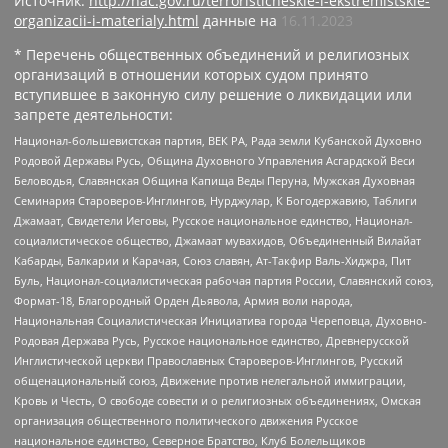
Источник:
http://nac.gov.ru/terroristicheskie-i-ekstremistskie-
organizacii-i-materialy.html
данные на
16.11.2023
* Перечень общественных объединений и религиозных
организаций в отношении которых судом принято
вступившее в законную силу решение о ликвидации или
запрете деятельности:
Национал-большевистская партия, ВЕК РА, Рада земли Кубанской Духовно
Родовой Державы Русь, Община Духовного Управления Асгардской Веси
Беловодья, Славянская Община Капища Веды Перуна, Мужская Духовная
Семинария Староверов-Инглингов, Нурджулар, К Богодержавию, Таблиги
Джамаат, Свидетели Иеговы, Русское национальное единство, Национал-
социалистическое общество, Джамаат мувахидов, Объединенный Вилайат
Кабарды, Балкарии и Карачая, Союз славян, Ат-Такфир Валь-Хиджра, Пит
Буль, Национал-социалистическая рабочая партия России, Славянский союз,
Формат-18, Благородный Орден Дьявола, Армия воли народа,
Национальная Социалистическая Инициатива города Череповца, Духовно-
Родовая Держава Русь, Русское национальное единство, Древнерусской
Инглистической церкви Православных Староверов-Инглингов, Русский
общенациональный союз, Движение против нелегальной иммиграции,
Кровь и Честь, О свободе совести и о религиозных объединениях, Омская
организация общественного политического движения Русское
национальное единство, Северное Братство, Клуб Болельщиков