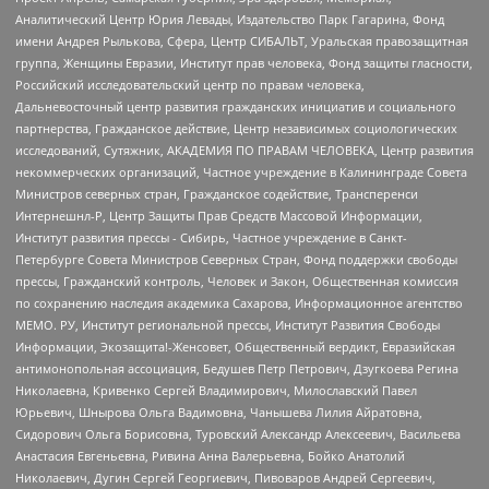
Аналитический Центр Юрия Левады, Издательство Парк Гагарина, Фонд
имени Андрея Рылькова, Сфера, Центр СИБАЛЬТ, Уральская правозащитная
группа, Женщины Евразии, Институт прав человека, Фонд защиты гласности,
Российский исследовательский центр по правам человека,
Дальневосточный центр развития гражданских инициатив и социального
партнерства, Гражданское действие, Центр независимых социологических
исследований, Сутяжник, АКАДЕМИЯ ПО ПРАВАМ ЧЕЛОВЕКА, Центр развития
некоммерческих организаций, Частное учреждение в Калининграде Совета
Министров северных стран, Гражданское содействие, Трансперенси
Интернешнл-Р, Центр Защиты Прав Средств Массовой Информации,
Институт развития прессы - Сибирь, Частное учреждение в Санкт-
Петербурге Совета Министров Северных Стран, Фонд поддержки свободы
прессы, Гражданский контроль, Человек и Закон, Общественная комиссия
по сохранению наследия академика Сахарова, Информационное агентство
МЕМО. РУ, Институт региональной прессы, Институт Развития Свободы
Информации, Экозащита!-Женсовет, Общественный вердикт, Евразийская
антимонопольная ассоциация, Бедушев Петр Петрович, Дзугкоева Регина
Николаевна, Кривенко Сергей Владимирович, Милославский Павел
Юрьевич, Шнырова Ольга Вадимовна, Чанышева Лилия Айратовна,
Сидорович Ольга Борисовна, Туровский Александр Алексеевич, Васильева
Анастасия Евгеньевна, Ривина Анна Валерьевна, Бойко Анатолий
Николаевич, Дугин Сергей Георгиевич, Пивоваров Андрей Сергеевич,