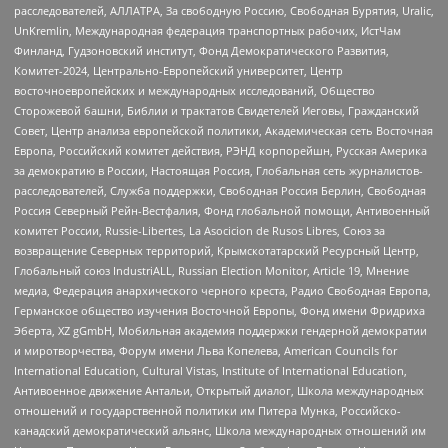
расследователей, АЛЛАТРА, За свободную Россию, Свободная Бурятия, Uralic,
UnKremlin, Международная федерация транспортных рабочих, ИстЧам
Финланд, Гудзоновский институт, Фонд Демократического Развития,
Комитет-2024, Центрально-Европейский университет, Центр
восточноевропейских и международных исследований, Общество
Сторожевой башни, Библии и трактатов Свидетелей Иеговы, Гражданский
Совет, Центр анализа европейской политики, Академическая сеть Восточная
Европа, Российский комитет действия, РЭНД корпорейшн, Русская Америка
за демократию в России, Настоящая Россия, Глобальная сеть журналистов-
расследователей, Служба поддержки, Свободная Россия Берлин, Свободная
Россия Северный Рейн-Вестфалия, Фонд глобальной помощи, Антивоенный
комитет России, Russie-Libertes, La Asocicion de Rusos Libres, Союз за
возвращение Северных территорий, Крымскотатарский Ресурсный Центр,
Глобальный союз IndustriALL, Russian Election Monitor, Article 19, Мнение
медиа, Федерация анархического черного креста, Радио Свободная Европа,
Германское общество изучения Восточной Европы, Фонд имени Фридриха
Эберта, XZ gGmbH, Мобильная академия поддержки гендерной демократии
и миротворчества, Форум имени Льва Копелева, American Councils for
International Education, Cultural Vistas, Institute of International Education,
Антивоенное движение Антальи, Открытый диалог, Школа международных
отношений и государственной политики им Питера Мунка, Российско-
канадский демократический альянс, Школа международных отношений им