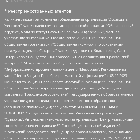
на
03.05.2024
* Реестр иностранных агентов:
Калининградская региональная общественная организация "Экозащита!-Женсовет", Фонд содействия защите прав и свобод граждан "Общественный вердикт", Фонд "Институт Развития Свободы Информации", Частное учреждение "Информационное агентство МЕМО. РУ", Региональная общественная организация "Общественная комиссия по сохранению наследия академика Сахарова", Фонд поддержки свободы прессы, Санкт-Петербургская общественная правозащитная организация "Гражданский контроль", Межрегиональная общественная организация "Информационно-просветительский центр "Мемориал", Региональный Фонд "Центр Защиты Прав Средств Массовой Информации", с 05.12.2023 Фонд "Центр Защиты Прав Средств массовой информации", Региональная общественная благотворительная организация помощи беженцам и мигрантам "Гражданское содействие", Негосударственное образовательное учреждение дополнительного профессионального образования (повышение квалификации) специалистов "АКАДЕМИЯ ПО ПРАВАМ ЧЕЛОВЕКА", Свердловская региональная общественная организация "Сутяжник", Автономная некоммерческая организация "Центр независимых социологических исследований", Союз общественных объединений "Российский исследовательский центр по правам человека", Региональное общественное учреждение научно-информационный центр "МЕМОРИАЛ", Некоммерческая организация "Фонд защиты гласности", Автономная некоммерческая организация "Институт прав человека", Городская общественная организация "Екатеринбургское общество "МЕМОРИАЛ", Городская общественная организация "Рязанское историко-просветительское и правозащитное общество "Мемориал" (Рязанский Мемориал), Челябинский региональный орган общественной самодеятельности – женское общественное объединение "Женщины Евразии", Челябинский региональный орган общественной самодеятельности "Уральская правозащитная группа", Фонд содействия защите здоровья и социальной справедливости имени Андрея Рылькова, Автономная Некоммерческая Организация "Аналитический Центр Юрия Левады", Автономная некоммерческая организация социальной поддержки населения "Проект Апрель", Региональная общественная организация помощи женщинам и детям, находящимся в кризисной ситуации "Информационно-методический центр "Анна", Фонд содействия развитию массовых коммуникаций и правовому просвещению "Так-так-Так", Фонд содействия устойчивому развитию "Серебряная тайга", Свердловский региональный общественный фонд социальных проектов "Новое время", "Idel.Реалии", Кавказ.Реалии, Крым.Реалии, Телеканал Настоящее Время, Татаро-башкирская служба Радио Свобода (Azatliq Radiosi), Радио Свободная Европа/Радио Свобода (PCE/PC), "Сибирь.Реалии", "Фактограф", Благотворительный фонд помощи осужденным и их семьям, Автономная некоммерческая организация "Институт глобализации и социальных движений", Фонд "В защиту прав заключенных", Частное учреждение "Центр поддержки и содействия развитию средств массовой информации", Пензенский региональный общественный благотворительный фонд "Гражданский союз", "Север.Реалии", Некоммерческая организация Фонд "Правовая инициатива", Общество с ограниченной ответственностью "Радио Свободная Европа/Радио Свобода", Чешское информационное агентство "MEDIUM-ORIENT", Красноярская региональная общественная организация "Мы против СПИДа", Камалягин Денис Николаевич, Маркелов Сергей Евгеньевич, Пономарев Лев Александрович, Савицкая Людмила Алексеевна, Автономная некоммерческая организация "Центр по работе с проблемой насилия "НАСИЛИЮ.НЕТ", Межрегиональный профессиональный союз работников здравоохранения "Альянс врачей", Юридическое лицо, зарегистрированное в Латвийской Республике, SIA "Medusa Project" (регистрационный номер 40103797863, дата регистрации 10.06.2014), Некоммерческая организация "Фонд по борьбе с коррупцией", Автономная некоммерческая организация "Институт права и публичной политики", Баданин Роман Сергеевич, Гликин Максим Александрович, Железнова Мария Михайловна, Лукьянова Юлия Сергеевна, Маетная Елизавета Витальевна, Маняхин Петр Борисович, Чуракова Ольга Владимировна, Ярош Юлия Петровна, Юридическое лицо "The Insider SIA", зарегистрированное в Риге, Латвийская Республика (дата регистрации 26.06.2015), являющееся администратором доменного имени интернет-издания "The Insider SIA", https://theins.ru, Постернак Алексей Евгеньевич, Рубин Михаил Аркадьевич, Анин Роман Александрович, Юридическое лицо Istories fonds, зарегистрированное в Латвийской Республике (регистрационный номер 50008295751, дата регистрации 24.02.2020), Великовский Дмитрий Александрович, Долинина Ирина Николаевна, Мароховская Алеся Алексеевна, Шлейнов Роман Юрьевич, Шмагун Олеся Валентиновна, Общество с ограниченной ответственностью "Альтаир 2021", Общество с ограниченной ответственностью "Вега 2021", Общество с ограниченной ответственностью "Главный редактор 2021", Общество с ограниченной ответственностью "Ромашки монолит", Важенков Артем Валерьевич, Ивановская областная общественная организация "Центр гендерных исследований", Гурман Юрий Альбертович, Медиапроект "ОВД-Инфо", Егоров Владимир Владимирович, Жилинский Владимир Александрович, Общество с ограниченной ответственностью "ЗП", Иванова София Юрьевна, Карезина Инна Павловна, Кильтау Екатерина Викторовна, Петров Алексей Викторович, Пискунов Сергей Евгеньевич, Смирнов Сергей Сергеевич, Тихонов Михаил Сергеевич, Общество с ограниченной ответственностью "ЖУРНАЛИСТ-ИНОСТРАННЫЙ АГЕНТ", Арапова Галина Юрьевна, Вольтская Татьяна Анатольевна, Американская компания "Mason G.E.S. Anonymous Foundation" (США), являющаяся владельцем интернет-издания https://mnews.world/, Компания "Stichting Bellingcat", зарегистрированная в Нидерландах (дата регистрации 11.07.2018), Захаров Андрей Вячеславович, Клепиковская Екатерина Дмитриевна, Общество с ограниченной ответственностью "МЕМО", Перл Роман Александрович, Симонов Евгений Алексеевич, Соловьева Елена Анатольевна, Сотников Даниил Владимирович, Сурначева Елизавета Дмитриевна, Автономная некоммерческая организация по защите прав человека и информированию населения "Якутия – Наше Мнение", Общество с ограниченной ответственностью "Москоу диджитал медиа", с 26.01.2023 Общество с ограниченной ответственностью "Чайка Белые сады", Ветошкина Валерия Валерьевна, Заговора Максим Александрович, Межрегиональное общественное движение "Российская ЛГБТ - сеть", Оленичев Максим Владимирович, Павлов Иван Юрьевич, Скворцова Елена Сергеевна, Общество с ограниченной ответственностью "Как бы инагент", Кочетков Игорь Викторович, Общество с ограниченной ответственностью "Честные выборы", Еланчик Олег Александрович, Общество с ограниченной ответственностью "Нобелевский призыв", Гималова Регина Эмилевна, Григорьев Андрей Валерьевич, Григорьева Алина Александровна, Ассоциация по содействию защите прав призывников, альтернативнослужащих и военнослужащих "Правозащитная группа "Гражданин.Армия.Право", Хисамова Регина Фаритовна, Автономная некоммерческая организация по реализации социально-правовых программ "Лилит", Дальневосточное общественное движение "Маяк", Санкт-Петербургская ЛГБТ-инициативная группа "Выход", Инициативная группа ЛГБТ+ "Реверс", Алексеев Андрей Викторович, Бекбулатова Таисия Львовна, Беляев Иван Михайлович, Владыкина Елена Сергеевна, Гельман Марат Александрович, Никульшина Вероника Юрьевна, Толоконникова Надежда Андреевна, Шендерович Виктор Анатольевич, Общество с ограниченной ответственностью "Данное сообщение", Общество с ограниченной ответственностью Издательский дом "Новая глава", Айнбиндер Александра Александровна, Московский комьюнити-центр для ЛГБТ+инициатив, Благотворительный фонд развития филантропии, Deutsche Welle (Германия, Kurt-Schumacher-Strasse 3, 53113 Bonn), Борзунова Мария Михайловна, Воробьев Виктор Викторович, Голубева Анна Львовна, Константинова Алла Михайловна, Малкова Ирина Владимировна, Мурадов Мурад Абдулгалимович, Осетинская Елизавета Николаевна, Понасенков Евгений Николаевич, Ганапольский Матвей Юрьевич, Киселев Евгений Алексеевич, Борухович Ирина Григорьевна, Дремин Иван Тимофеевич, Дубровский Дмитрий Викторович, Красноярская региональная общественная организация поддержки и развития альтернативных образовательных технологий и межкультурных коммуникаций "ИНТЕРРА", Маяковская Екатерина Алексеевна, Фейгин Марк Захарович, Филимонов Андрей Викторович, Дзугкоева Регина Николаевна, Доброхотов Роман Александрович, Дудь Юрий Александрович, Елкин Сергей Владимирович, Кругликов Кирилл Игоревич, Сабунаева Мария Леонидовна, Семенов Алексей Владимирович, Шаинян Карен Багратович, Шульман Екатерина Михайловна, Асафьев Артур Валерьевич, Вахштайн Виктор Семенович, Венедиктов Алексей Алексеевич, Лушникова Екатерина Евгеньевна, Волков Леонид Михайлович, Невзоров Александр Глебович, Пархоменко Сергей Борисович, Сироткин Ярослав Николаевич, Кара-Мурза Владимир Владимирович, Баранова Наталья Владимировна, Гозман Леонид Яковлевич, Кагарлицкий Борис Юльевич, Климарев Михаил Валерьевич, Милов Владимир Станиславович, Автономная некоммерческая организация Краснодарский центр современного искусства "Типография", Моргенштерн Алишер Тагирович, Соболь Любовь Эдуардовна, Общество с ограниченной ответственностью "ЛИЗА НОРМ", Каспаров Гарри Кимович, Ходорковский Михаил Борисович, Общество с ограниченной ответственностью "Апрельские тезисы", Данилович Ирина Брониславовна, Кашин Олег Владимирович, Петров Николай Владимирович, Пивоваров Алексей Владимирович, Соколов Михаил Владимирович, Цветкова Юлия Владимировна, Чичваркин Евгений Александрович, Комитет против пыток/Команда против пыток, Общество с ограниченной ответственностью "Первый научный", Общество с ограниченной ответственностью "Вертолет и ко", Белоцерковская Вероника Борисовна, Кац Максим Евгеньевич, Лазарева Татьяна Юрьевна, Шаведдинов Руслан Табризович, Яшин Илья Валерьевич, Общество с ограниченной ответственностью "Иноагент ААВ", Алешковский Дмитрий Петрович, Альбац Евгения Марковна, Быков Дмитрий Львович, Галямина Юлия Евгеньевна, Лойко Сергей Леонидович, Мартынов Кирилл Константинович, Медведев Сергей Александрович, Крашенинников Федор Геннадиевич, Гордеева Катерина Вл