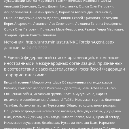
Лукашевский Сергей Маркович, Бахмин Вячеслав Иванович, Шабад
Анатолий Ефимович, Сухих Дарья Николаевна, Орлов Олег Петрович,
Добровольская Анна Дмитриевна, Королева Александра Евгеньевна,
Смирнов Владимир Александрович, Вицин Сергей Ефимович, Золотухин
Борис Андреевич, Левинсон Лев Семенович, Локшина Татьяна Иосифовна,
Орлов Олег Петрович, Полякова Мара Федоровна, Резник Генри Маркович,
Захаров Герман Константинович
Источник:
http://unro.minjust.ru/NKOForeignAgent.aspx
данные на
24.03.2022
* Единый федеральный список организаций, в том числе
иностранных и международных организаций, признанных
в соответствии с законодательством Российской Федерации
террористическими:
Высший военный Маджлисуль Шура Объединенных сил моджахедов
Кавказа, Конгресс народов Ичкерии и Дагестана, База, Асбат аль-Ансар,
Священная война, Исламская группа, Братья-мусульмане, Партия
исламского освобождения, Лашкар-И-Тайба, Исламская группа, Движение
Талибан, Исламская партия Туркестана, Общество социальных реформ,
Общество возрождения исламского наследия, Дом двух святых, Джунд аш-
Шам, Исламский джихад, Аль-Каида, Имарат Кавказ, АБТО, Правый сектор,
Исламское государство, Джабха аль-Нусра ли-Ахль аш-Шам, Народное
ополчение имени К. Минина и Д. Пожарского, Аджр от Аллаха Субхану уа