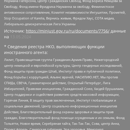
Нормана Патерсона, Центр Гражданских Свобод, Фонд Бориса Немцова за
Свободу, Фонд имени Фридриха Науманна за свободу, Феминистское
антивоенное сопротивление, Комитет независимости Ингушетии, Прометей,
Stop Occupation of Karelia, Вернись живым, Фридом Хаус, СОТА медиа,
Либерально-демократическая Лига Украины
Источник:
https://minjust.gov.ru/ru/documents/7756/
данные
на
13.05.2024
* Сведения реестра НКО, выполняющих функции
иностранного агента:
Лилит, Правозащитная группа Гражданин.Армия.Право, Нижегородский
центр немецкой и европейской культуры, Центр гендерных исследований,
Фонд защиты прав граждан Штаб, Институт права и публичной политики,
Фонд борьбы с коррупцией, Альянс врачей, НАСИЛИЮ.НЕТ, Мы против
СПИДа, СВЕЧА, Гуманитарное действие, Открытый Петербург, Лига
Избирателей, Правовая инициатива, Гражданский Союз, Хасдей Ерушалаим,
Центр поддержки и содействия развитию средств массовой информации,
Горячая Линия, В защиту прав заключенных, Институт глобализации и
социальных движений, Центр социально-информационных инициатив
Действие, Благотворительный фонд охраны здоровья и защиты прав
граждан, Благотворительный фонд помощи осужденным и их семьям, Фонд
Тольятти, Новое время, Серебряная тайга, Так-Так-Так, Сова, центр Анна,
Проект Апрель, Самарская губерния, Эра здоровья, Мемориал,