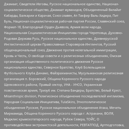
Джамаат, Свидетели Иеговы, Русское национальное единство, Национал-
социалистическое общество, Джамаат мувахидов, Объединенный Вилайат
Кабарды, Балкарии и Карачая, Союз славян, Ат-Такфир Валь-Хиджра, Пит
Буль, Национал-социалистическая рабочая партия России, Славянский союз,
Формат-18, Благородный Орден Дьявола, Армия воли народа,
Национальная Социалистическая Инициатива города Череповца, Духовно-
Родовая Держава Русь, Русское национальное единство, Древнерусской
Инглистической церкви Православных Староверов-Инглингов, Русский
общенациональный союз, Движение против нелегальной иммиграции,
Кровь и Честь, О свободе совести и о религиозных объединениях, Омская
организация общественного политического движения Русское
национальное единство, Северное Братство, Клуб Болельщиков
Футбольного Клуба Динамо, Файзрахманисты, Мусульманская религиозная
организация п. Боровский, Община Коренного Русского народа
Щелковского района, Правый сектор, УНА - УНСО, Украинская
повстанческая армия, Тризуб им. Степана Бандеры, Братство, Белый Крест,
Misanthropic division, Религиозное объединение последователей инглиизма,
Народная Социальная Инициатива, TulaSkins, Этнополитическое
объединение Русские, Русское национальное объединение Атака, Мечеть
Мирмамеда, Община Коренного Русского народа г. Астрахани, ВОЛЯ,
Меджлис крымскотатарского народа, Рубеж Севера, ТОЙС, О
противодействии экстремистской деятельности, РЕВТАТПОД, Артподготовка,