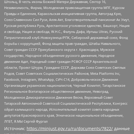
Штольц, В честь иконы Божией Матери Державная, Сектор 16,
Независимость, Фирма, Молодежная правозащитная группа МПГ, Курсом
Правды и Единения, Каракольская инициативная группа, Автоград Крю,
Союз Славянских Сил Руси, Алля-Аят, Благотворительный пансионат Ак Умут,
Русская республика Русь, Арестантское уголовное единство, Башкорт, Нация
и свобода, Нация и свобода, W.H.С., Фалунь Дафа, Иртыш Ultras, Русский
Патриотический клуб-Новокузнецк/РПК, Сибирский державный союз, Фонд
борьбы с коррупцией, Фонд защиты прав граждан, Штабы Навального,
Совет граждан СССР Прикубанского округа г. Краснодара, Мужское
государство, Народное объединение русского движения, Народное
движение Адат, Народный совет граждан РСФСР СССР Архангельской
области, Проект Штурм, Граждане СССР, Держава Союз Советских Светлых
Родов, Совет Советских Социалистических Районов, Meta Platforms Inc,
Facebook, Instagram, WhatsApp, СИЧ-С14, Добровольческое Движение
Организации украинских националистов, Черный Комитет, Татарстанское
Региональное Всетатарское общественное движение, Невоград,
Молодежное Демократическое Движение Весна, Верховный Совет
Татарской Автономной Советской Социалистической Республики, Конгресс
ойрат-калмыцкого народа, Исполнительный комитет совета народных
депутатов Красноярского края, Этническое национальное объединение,
ЛГБТ, Я.МЫ Сергей Фургал
Источник:
https://minjust.gov.ru/ru/documents/7822/
данные