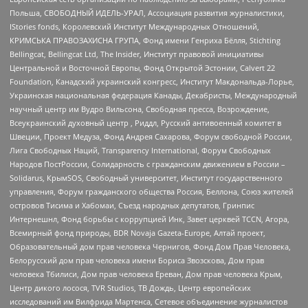
Польша, СВОБОДНЫЙ ИДЕЛЬ-УРАЛ, Ассоциация развития журналистики,
IStories fonds, Королевский Институт Международных Отношений,
КРИМСЬКА ПРАВОЗАХИСНА ГРУПА, Фонд имени Генриха Бёлля, Stichting
Bellingcat, Bellingcat Ltd, The Insider, Институт правовой инициативы
Центральной и Восточной Европы, Фонд Открытой Эстонии, Calvert 22
Foundation, Канадский украинский конгресс, Институт Макдональда-Лорье,
Украинская национальная федерация Канады, Декабристы, Международный
научный центр им Вудро Вильсона, Свободная пресса, Возрождение,
Всеукраинский духовный центр , Риддл, Русский антивоенный комитет в
Швеции, Проект Медуза, Фонд Андрея Сахарова, Форум свободной России,
Лига Свободных Наций, Transparеncy International, Форум Свободных
Народов ПостРоссии, Солидарность с гражданским движением в России –
Solidarus, КрымSOS, Свободный университет, Институт государственного
управления, Форум гражданского общества Россия, Беллона, Союз жителей
островов Тисима и Хабомаи, Съезд народных депутатов, Гринпис
Интернешнл, Фонд борьбы с коррупцией Инк, Завет церквей TCCN, Агора,
Всемирный фонд природы, BDR Novaja Gazeta-Europe, Алтай проект,
Образовательный дом прав человека Чернигов, Фонд Дом Прав Человека,
Белорусский дом прав человека имени Бориса Звозскова, Дом прав
человека Тбилиси, Дом прав человека Ереван, Дом прав человека Крым,
Центр дикого лосося, TVR Studios, ТВ Дождь, Центр европейских
исследований им Вилфрида Мартенса, Сетевое объединение журналистов