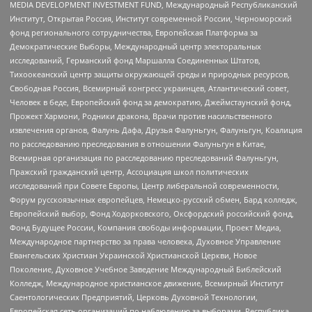
MEDIA DEVELOPMENT INVESTMENT FUND, Международный Республиканский
Институт, Открытая Россия, Институт современной России, Черноморский
фонд регионального сотрудничества, Европейская Платформа за
Демократические Выборы, Международный центр электоральных
исследований, Германский фонд Маршалла Соединенных Штатов,
Тихоокеанский центр защиты окружающей среды и природных ресурсов,
Свободная Россия, Всемирный конгресс украинцев, Атлантический совет,
Человек в беде, Европейский фонд за демократию, Джеймстаунский фонд,
Прожект Хармони, Родники дракона, Врачи против насильственного
извлечения органов, Фалунь Дафа, Друзья Фалуньгун, Фалуньгун, Коалиция
по расследованию преследования в отношении Фалуньгун в Китае,
Всемирная организация по расследованию преследований Фалуньгун,
Пражский гражданский центр, Ассоциация школ политических
исследований при Совете Европы, Центр либеральной современности,
Форум русскоязычных европейцев, Немецко-русский обмен, Бард колледж,
Европейский выбор, Фонд Ходорковского, Оксфордский российский фонд,
Фонд Будущее России, Компания свободы информации, Проект Медиа,
Международное партнерство за права человека, Духовное Управление
Евангельских Христиан Украинской Христианской Церкви, Новое
Поколение, Духовное Учебное Заведение Международный Библейский
Колледж, Международное христианское движение, Всемирный Институт
Саентологических Предприятий, Церковь Духовной Технологии,
Европейская сеть организаций по наблюдению за выборами, Республика