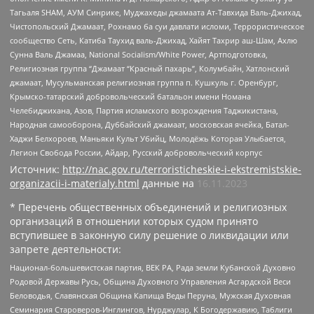
Тагьаля SHAM, АУМ Синрике, Муджахеды джамаата Ат-Тавхида Валь-Джихад,
Чистопольский Джамаат, Рохнамо ба суи давлати исломи, Террористическое
сообщество Сеть, Катиба Таухид валь-Джихад, Хайят Тахрир аш-Шам, Ахлю
Сунна Валь Джамаа, National Socialism/White Power, Артподготовка,
Религиозная группа “Джамаат “Красный пахарь”, Колумбайн, Хатлонский
джамаат, Мусульманская религиозная группа п. Кушкуль г. Оренбург,
Крымско-татарский добровольческий батальон имени Номана
Челебиджихана, Азов, Партия исламского возрождения Таджикистана,
Народная самооборона, Дуббайский джамаат, московская ячейка, Батал-
Хаджи Белхороев, Маньяки Культ Убийц, Молодёжь Которая Улыбается,
Легион Свобода России, Айдар, Русский добровольческий корпус
Источник:
http://nac.gov.ru/terroristicheskie-i-ekstremistskie-
organizacii-i-materialy.html
данные на
16.11.2023
* Перечень общественных объединений и религиозных
организаций в отношении которых судом принято
вступившее в законную силу решение о ликвидации или
запрете деятельности:
Национал-большевистская партия, ВЕК РА, Рада земли Кубанской Духовно
Родовой Державы Русь, Община Духовного Управления Асгардской Веси
Беловодья, Славянская Община Капища Веды Перуна, Мужская Духовная
Семинария Староверов-Инглингов, Нурджулар, К Богодержавию, Таблиги