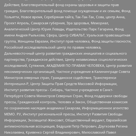
Действие, Благотворительный фонд охраны здоровья и защиты прав
граждан, Благотворительный фонд помощи осужденным и их семьям, Фонд
Тольятти, Новое время, Серебряная тайга, Так-Так-Так, Сова, центр Анна,
Проект Апрель, Самарская губерния, Эра здоровья, Мемориал,
Аналитический Центр Юрия Левады, Издательство Парк Гагарина, Фонд
имени Андрея Рылькова, Сфера, Центр СИБАЛЬТ, Уральская правозащитная
группа, Женщины Евразии, Институт прав человека, Фонд защиты гласности,
Российский исследовательский центр по правам человека,
Дальневосточный центр развития гражданских инициатив и социального
партнерства, Гражданское действие, Центр независимых социологических
исследований, Сутяжник, АКАДЕМИЯ ПО ПРАВАМ ЧЕЛОВЕКА, Центр развития
некоммерческих организаций, Частное учреждение в Калининграде Совета
Министров северных стран, Гражданское содействие, Трансперенси
Интернешнл-Р, Центр Защиты Прав Средств Массовой Информации,
Институт развития прессы - Сибирь, Частное учреждение в Санкт-
Петербурге Совета Министров Северных Стран, Фонд поддержки свободы
прессы, Гражданский контроль, Человек и Закон, Общественная комиссия
по сохранению наследия академика Сахарова, Информационное агентство
МЕМО. РУ, Институт региональной прессы, Институт Развития Свободы
Информации, Экозащита!-Женсовет, Общественный вердикт, Евразийская
антимонопольная ассоциация, Бедушев Петр Петрович, Дзугкоева Регина
Николаевна, Кривенко Сергей Владимирович, Милославский Павел