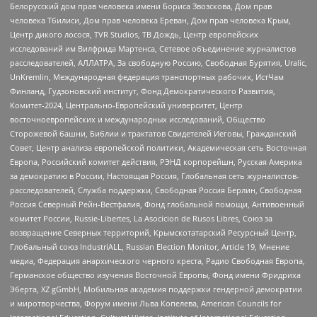
Белорусский дом прав человека имени Бориса Звозскова, Дом прав
человека Тбилиси, Дом прав человека Ереван, Дом прав человека Крым,
Центр дикого лосося, TVR Studios, ТВ Дождь, Центр европейских
исследований им Вилфрида Мартенса, Сетевое объединение журналистов
расследователей, АЛЛАТРА, За свободную Россию, Свободная Бурятия, Uralic,
UnKremlin, Международная федерация транспортных рабочих, ИстЧам
Финланд, Гудзоновский институт, Фонд Демократического Развития,
Комитет-2024, Центрально-Европейский университет, Центр
восточноевропейских и международных исследований, Общество
Сторожевой башни, Библии и трактатов Свидетелей Иеговы, Гражданский
Совет, Центр анализа европейской политики, Академическая сеть Восточная
Европа, Российский комитет действия, РЭНД корпорейшн, Русская Америка
за демократию в России, Настоящая Россия, Глобальная сеть журналистов-
расследователей, Служба поддержки, Свободная Россия Берлин, Свободная
Россия Северный Рейн-Вестфалия, Фонд глобальной помощи, Антивоенный
комитет России, Russie-Libertes, La Asocicion de Rusos Libres, Союз за
возвращение Северных территорий, Крымскотатарский Ресурсный Центр,
Глобальный союз IndustriALL, Russian Election Monitor, Article 19, Мнение
медиа, Федерация анархического черного креста, Радио Свободная Европа,
Германское общество изучения Восточной Европы, Фонд имени Фридриха
Эберта, XZ gGmbH, Мобильная академия поддержки гендерной демократии
и миротворчества, Форум имени Льва Копелева, American Councils for