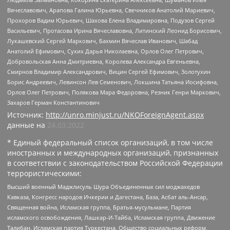
Вячеславович, Арапова Галина Юрьевна, Свечников Анатолий Мариевич,
Прохоров Вадим Юрьевич, Шахова Елена Владимировна, Подузов Сергей
Васильевич, Протасова Ирина Вячеславовна, Литинский Леонид Борисович,
Лукашевский Сергей Маркович, Бахмин Вячеслав Иванович, Шабад
Анатолий Ефимович, Сухих Дарья Николаевна, Орлов Олег Петрович,
Добровольская Анна Дмитриевна, Королева Александра Евгеньевна,
Смирнов Владимир Александрович, Вицин Сергей Ефимович, Золотухин
Борис Андреевич, Левинсон Лев Семенович, Локшина Татьяна Иосифовна,
Орлов Олег Петрович, Полякова Мара Федоровна, Резник Генри Маркович,
Захаров Герман Константинович
Источник:
http://unro.minjust.ru/NKOForeignAgent.aspx
данные на
24.03.2022
* Единый федеральный список организаций, в том числе
иностранных и международных организаций, признанных
в соответствии с законодательством Российской Федерации
террористическими:
Высший военный Маджлисуль Шура Объединенных сил моджахедов
Кавказа, Конгресс народов Ичкерии и Дагестана, База, Асбат аль-Ансар,
Священная война, Исламская группа, Братья-мусульмане, Партия
исламского освобождения, Лашкар-И-Тайба, Исламская группа, Движение
Талибан, Исламская партия Туркестана, Общество социальных реформ,