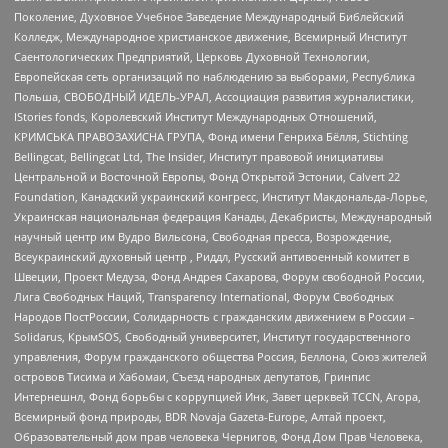
Поколение, Духовное Учебное Заведение Международный Библейский
Колледж, Международное христианское движение, Всемирный Институт
Саентологических Предприятий, Церковь Духовной Технологии,
Европейская сеть организаций по наблюдению за выборами, Республика
Польша, СВОБОДНЫЙ ИДЕЛЬ-УРАЛ, Ассоциация развития журналистики,
IStories fonds, Королевский Институт Международных Отношений,
КРИМСЬКА ПРАВОЗАХИСНА ГРУПА, Фонд имени Генриха Бёлля, Stichting
Bellingcat, Bellingcat Ltd, The Insider, Институт правовой инициативы
Центральной и Восточной Европы, Фонд Открытой Эстонии, Calvert 22
Foundation, Канадский украинский конгресс, Институт Макдональда-Лорье,
Украинская национальная федерация Канады, Декабристы, Международный
научный центр им Вудро Вильсона, Свободная пресса, Возрождение,
Всеукраинский духовный центр , Риддл, Русский антивоенный комитет в
Швеции, Проект Медуза, Фонд Андрея Сахарова, Форум свободной России,
Лига Свободных Наций, Transparеncy International, Форум Свободных
Народов ПостРоссии, Солидарность с гражданским движением в России –
Solidarus, КрымSOS, Свободный университет, Институт государственного
управления, Форум гражданского общества Россия, Беллона, Союз жителей
островов Тисима и Хабомаи, Съезд народных депутатов, Гринпис
Интернешнл, Фонд борьбы с коррупцией Инк, Завет церквей TCCN, Агора,
Всемирный фонд природы, BDR Novaja Gazeta-Europe, Алтай проект,
Образовательный дом прав человека Чернигов, Фонд Дом Прав Человека,