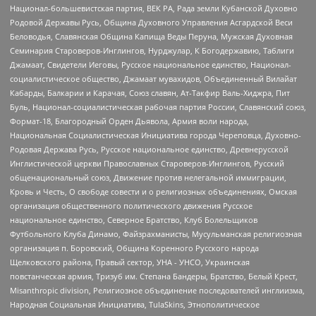
Национал-большевистская партия, ВЕК РА, Рада земли Кубанской Духовно
Родовой Державы Русь, Община Духовного Управления Асгардской Веси
Беловодья, Славянская Община Капища Веды Перуна, Мужская Духовная
Семинария Староверов-Инглингов, Нурджулар, К Богодержавию, Таблиги
Джамаат, Свидетели Иеговы, Русское национальное единство, Национал-
социалистическое общество, Джамаат мувахидов, Объединенный Вилайат
Кабарды, Балкарии и Карачая, Союз славян, Ат-Такфир Валь-Хиджра, Пит
Буль, Национал-социалистическая рабочая партия России, Славянский союз,
Формат-18, Благородный Орден Дьявола, Армия воли народа,
Национальная Социалистическая Инициатива города Череповца, Духовно-
Родовая Держава Русь, Русское национальное единство, Древнерусской
Инглистической церкви Православных Староверов-Инглингов, Русский
общенациональный союз, Движение против нелегальной иммиграции,
Кровь и Честь, О свободе совести и о религиозных объединениях, Омская
организация общественного политического движения Русское
национальное единство, Северное Братство, Клуб Болельщиков
Футбольного Клуба Динамо, Файзрахманисты, Мусульманская религиозная
организация п. Боровский, Община Коренного Русского народа
Щелковского района, Правый сектор, УНА - УНСО, Украинская
повстанческая армия, Тризуб им. Степана Бандеры, Братство, Белый Крест,
Misanthropic division, Религиозное объединение последователей инглиизма,
Народная Социальная Инициатива, TulaSkins, Этнополитическое