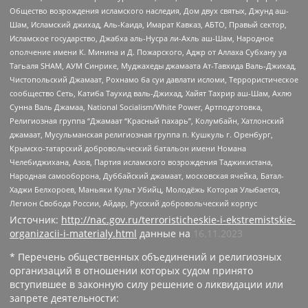
Общество возрождения исламского наследия, Дом двух святых, Джунд аш-
Шам, Исламский джихад, Аль-Каида, Имарат Кавказ, АБТО, Правый сектор,
Исламское государство, Джабха аль-Нусра ли-Ахль аш-Шам, Народное
ополчение имени К. Минина и Д. Пожарского, Аджр от Аллаха Субхану уа
Тагьаля SHAM, АУМ Синрике, Муджахеды джамаата Ат-Тавхида Валь-Джихад,
Чистопольский Джамаат, Рохнамо ба суи давлати исломи, Террористическое
сообщество Сеть, Катиба Таухид валь-Джихад, Хайят Тахрир аш-Шам, Ахлю
Сунна Валь Джамаа, National Socialism/White Power, Артподготовка,
Религиозная группа “Джамаат “Красный пахарь”, Колумбайн, Хатлонский
джамаат, Мусульманская религиозная группа п. Кушкуль г. Оренбург,
Крымско-татарский добровольческий батальон имени Номана
Челебиджихана, Азов, Партия исламского возрождения Таджикистана,
Народная самооборона, Дуббайский джамаат, московская ячейка, Батал-
Хаджи Белхороев, Маньяки Культ Убийц, Молодёжь Которая Улыбается,
Легион Свобода России, Айдар, Русский добровольческий корпус
Источник:
http://nac.gov.ru/terroristicheskie-i-ekstremistskie-
organizacii-i-materialy.html
данные на
16.11.2023
* Перечень общественных объединений и религиозных
организаций в отношении которых судом принято
вступившее в законную силу решение о ликвидации или
запрете деятельности: