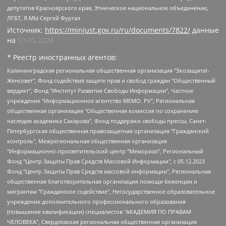
депутатов Красноярского края, Этническое национальное объединение,
ЛГБТ, Я.МЫ Сергей Фургал
Источник:
https://minjust.gov.ru/ru/documents/7822/
данные
на
03.05.2024
* Реестр иностранных агентов:
Калининградская региональная общественная организация "Экозащита!-Женсовет", Фонд содействия защите прав и свобод граждан "Общественный вердикт", Фонд "Институт Развития Свободы Информации", Частное учреждение "Информационное агентство МЕМО. РУ", Региональная общественная организация "Общественная комиссия по сохранению наследия академика Сахарова", Фонд поддержки свободы прессы, Санкт-Петербургская общественная правозащитная организация "Гражданский контроль", Межрегиональная общественная организация "Информационно-просветительский центр "Мемориал", Региональный Фонд "Центр Защиты Прав Средств Массовой Информации", с 05.12.2023 Фонд "Центр Защиты Прав Средств массовой информации", Региональная общественная благотворительная организация помощи беженцам и мигрантам "Гражданское содействие", Негосударственное образовательное учреждение дополнительного профессионального образования (повышение квалификации) специалистов "АКАДЕМИЯ ПО ПРАВАМ ЧЕЛОВЕКА", Свердловская региональная общественная организация "Сутяжник", Автономная некоммерческая организация "Центр независимых социологических исследований", Союз общественных объединений "Российский исследовательский центр по правам человека", Региональное общественное учреждение научно-информационный центр "МЕМОРИАЛ", Некоммерческая организация "Фонд защиты гласности", Автономная некоммерческая организация "Институт прав человека", Городская общественная организация "Екатеринбургское общество "МЕМОРИАЛ", Городская общественная организация "Рязанское историко-просветительское и правозащитное общество "Мемориал" (Рязанский Мемориал), Челябинский региональный орган общественной самодеятельности – женское общественное объединение "Женщины Евразии", Челябинский региональный орган общественной самодеятельности "Уральская правозащитная группа", Фонд содействия защите здоровья и социальной справедливости имени Андрея Рылькова, Автономная Некоммерческая Организация "Аналитический Центр Юрия Левады", Автономная некоммерческая организация социальной поддержки населения "Проект Апрель", Региональная общественная организация помощи женщинам и детям, находящимся в кризисной ситуации "Информационно-методический центр "Анна", Фонд содействия развитию массовых коммуникаций и правовому просвещению "Так-так-Так", Фонд содействия устойчивому развитию "Серебряная тайга", Свердловский региональный общественный фонд социальных проектов "Новое время", "Idel.Реалии", Кавказ.Реалии, Крым.Реалии, Телеканал Настоящее Время, Татаро-башкирская служба Радио Свобода (Azatliq Radiosi), Радио Свободная Европа/Радио Свобода (PCE/PC), "Сибирь.Реалии", "Фактограф", Благотворительный фонд помощи осужденным и их семьям, Автономная некоммерческая организация "Институт глобализации и социальных движений", Фонд "В защиту прав заключенных", Частное учреждение "Центр поддержки и содействия развитию средств массовой информации", Пензенский региональный общественный благотворительный фонд "Гражданский союз", "Север.Реалии", Некоммерческая организация Фонд "Правовая инициатива", Общество с ограниченной ответственностью "Радио Свободная Европа/Радио Свобода", Чешское информационное агентство "MEDIUM-ORIENT", Красноярская региональная общественная организация "Мы против СПИДа", Камалягин Денис Николаевич, Маркелов Сергей Евгеньевич, Пономарев Лев Александрович, Савицкая Людмила Алексеевна, Автономная некоммерческая организация "Центр по работе с проблемой насилия "НАСИЛИЮ.НЕТ", Межрегиональный профессиональный союз работников здравоохранения "Альянс врачей", Юридическое лицо, зарегистрированное в Латвийской Республике, SIA "Medusa Project" (регистрационный номер 40103797863, дата регистрации 10.06.2014), Некоммерческая организация "Фонд по борьбе с коррупцией", Автономная некоммерческая организация "Институт права и публичной политики", Баданин Роман Сергеевич, Гликин Максим Александрович, Железнова Мария Михайловна, Лукьянова Юлия Сергеевна, Маетная Елизавета Витальевна, Маняхин Петр Борисович, Чуракова Ольга Владимировна, Ярош Юлия Петровна, Юридическое лицо "The Insider SIA", зарегистрированное в Риге, Латвийская Республика (дата регистрации 26.06.2015), являющееся администратором доменного имени интернет-издания "The Insider SIA", https://theins.ru, Постернак Алексей Евгеньевич, Рубин Михаил Аркадьевич, Анин Роман Александрович, Юридическое лицо Istories fonds, зарегистрированное в Латвийской Республике (регистрационный номер 50008295751, дата регистрации 24.02.2020), Великовский Дмитрий Александрович, Долинина Ирина Николаевна, Мароховская Алеся Алексеевна, Шлейнов Роман Юрьевич, Шмагун Олеся Валентиновна, Общество с ограниченной ответственностью "Альтаир 2021", Общество с ограниченной ответственностью "Вега 2021", Общество с ограниченной ответственностью "Главный редактор 2021", Общество с ограниченной ответственностью "Ромашки монолит", Важенков Артем Валерьевич, Ивановская областная общественная организация "Центр гендерных исследований", Гурман Юрий Альбертович, Медиапроект "ОВД-Инфо", Егоров Владимир Владимирович, Жилинский Владимир Александрович, Общество с ограниченной ответственностью "ЗП", Иванова София Юрьевна, Карезина Инна Павловна, Кильтау Екатерина Викторовна, Петров Алексей Викторович, Пискунов Сергей Евгеньевич, Смирнов Сергей Сергеевич, Тихонов Михаил Сергеевич, Общество с ограниченной ответственностью "ЖУРНАЛИСТ-ИНОСТРАННЫЙ АГЕНТ", Арапова Галина Юрьевна, Вольтская Татьяна Анатольевна, Американская компания "Mason G.E.S. Anonymous Foundation" (США), являющаяся владельцем интернет-издания https://mnews.world/, Компания "Stichting Bellingcat", зарегистрированная в Нидерландах (дата регистрации 11.07.2018), Захаров Андрей Вячеславович, Клепиковская Екатерина Дмитриевна, Общество с ограниченной ответственностью "МЕМО", Перл Роман Александрович, Симонов Евгений Алексеевич, Соловьева Елена Анатольевна, Сотников Даниил Владимирович, Сурначева Елизавета Дмитриевна, Автономная некоммерческая организация по защите прав человека и информированию населения "Якутия – Наше Мнение", Общество с ограниченной ответственностью "Москоу диджитал медиа", с 26.01.2023 Общество с ограниченной ответственностью "Чайка Белые сады", Ветошкина Валерия Валерьевна, Заговора Максим Александрович, Межрегиональное общественное движение "Российская ЛГБТ - сеть", Оленичев Максим Владимирович, Павлов Иван Юрьевич, Скворцова Елена Сергеевна, Общество с ограниченной ответственностью "Как бы инагент", Кочетков Игорь Викторович, Общество с ограниченной ответственностью "Честные выборы", Еланчик Олег Александрович, Общество с ограниченной ответственностью "Нобелевский призыв", Гималова Регина Эмилевна, Григорьев Андрей Валерьевич, Григорьева Алина Александровна, Ассоциация по содействию защите прав призывников, альтернативнослужащих и военнослужащих "Правозащитная группа "Гражданин.Армия.Право", Хисамова Регина Фаритовна, Автономная некоммерческая организация по реализации социально-правовых программ "Лилит", Дальневосточное общественное движение "Маяк", Санкт-Петербургская ЛГБТ-инициативная группа "Выход", Инициативная группа ЛГБТ+ "Реверс", Алексеев Андрей Викторович, Бекбулатова Таисия Львовна, Беляев Иван Михайлович, Владыкина Елена Сергеевна, Гельман Марат Александрович, Никульшина Вероника Юрьевна, Толоконникова Надежда Андреевна, Шендерович Виктор Анатольевич, Общество с ограниченной ответственностью "Данное сообщение", Общество с ограниченной ответственностью Издательский дом "Новая глава", Айнбиндер Александра Александровна, Московский комьюнити-центр для ЛГБТ+инициатив, Благотворительный фонд развития филантропии, Deutsche Welle (Германия, Kurt-Schumacher-Strasse 3, 53113 Bonn), Борзунова Мария Михайловна, Воробьев Виктор Викторович, Голубева Анна Львовна, Константинова Алла Михайловна, Малкова Ирина Владимировна, Мурадов Мурад Абдулгалимович, Осетинская Елизавета Николаевна, Понасенков Евгений Николаевич, Ганапольский Матвей Юрьевич, Киселев Евгений Алексеевич, Борухович Ирина Григорьевна, Дремин Иван Тимофеевич, Дубровский Дмитрий Викторович, Красноярская региональная общественная организация поддержки и развития альтернативных образовательных технологий и межкультурных коммуникаций "ИНТЕРРА", Маяковская Екатерина Алексеевна, Фейгин Марк Захарович, Филимонов Андрей Викторович, Дзугкоева Регина Николаевна, Доброхотов Роман Александрович, Дудь Юрий Александрович, Елкин Сергей Владимирович, Кругликов Кирилл Игоревич, Сабунаева Мария Леонидовна, Семенов Алексей Владимирович, Шаинян Карен Багратович, Шульман Екатерина Михайловна, Асафьев Артур Валерьевич, Вахштайн Виктор Семенович, Венедиктов Алексей Алексеевич, Лушникова Екатерина Евгеньевна, Волков Леонид Михайлович, Невзоров Александр Глебович, Пархоменко Сергей Борисович, Сироткин Ярослав Николаевич, Кара-Мурза Владимир Владимирович, Баранова Наталья Владимировна, Гозман Леонид Яковлевич, Кагарлицкий Борис Юльевич, Климарев Михаил Валерьевич, Милов Владимир Станиславович, Автономная некоммерческая организация Краснодарский центр современного искусства "Типография", Моргенштерн Алишер Тагирович, Соболь Любовь Эдуардовна, Общество с ограниченной ответственностью "ЛИЗА НОРМ", Каспаров Гарри Кимович, Ходорковский Михаил Борисович, Общество с ограниченной ответственностью "Апрельские тезисы", Данилович Ирина Брониславовна, Кашин Олег Владимирович, Петров Николай Владимирович, Пивоваров Алексей Владимирович, Соколов Михаил Владимирович, Цветкова Юлия Владимировна, Чичваркин Евгений Александрович, Комитет против пыток/Команда против пыток, Общество с ограниченной ответственностью "Первый научный", Общество с ограниченной ответственностью "Вертолет и ко", Белоцерковская Вероника Борисовна, Кац Максим Евгеньевич, Лазарева Татьяна Юрьевна, Шаведдинов Руслан Табризович, Яшин Илья Валерьевич, Общество с ограниченной ответственностью "Иноагент ААВ", Алешковский Дмитрий Петрович, Альбац Евгения Марковна, Быков Дмитрий Львович, Галямина Юлия Евгеньевна, Лойко Сергей Леонидович, Мартынов Кирилл Константинович, Медведев Сергей Александрович, Крашенинников Федор Геннадиевич, Гордеева Катерина Вл