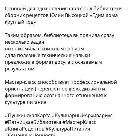
Основой для вдохновения стал фонд библиотеки —
сборник рецептов Юлии Высоцкой «Едим дома
круглый год»
Таким образом, библиотека выполнила сразу
несколько задач:
познакомила с книжным фондом
дала полезные технические навыки ️
предложила формат досуга с осязаемым
результатом
Мастер-класс способствует профессиональной
ориентации (переплётное дело, дизайн) и
формированию осознанного отношения к
культуре питания ️
#ПушкинскаяКарта #КулинарныйАрхивариус
#ПятницкаяБиблиотека #МастерКласс
#КнигаРецептов #КультураПитания
#СемейныеЦенности