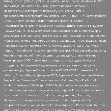
объединение Русские, Русское национальное объединение Атака, Мечеть
Мирмамеда, Община Коренного Русского народа г. Астрахани, ВОЛЯ,
Меджлис крымскотатарского народа, Рубеж Севера, ТОЙС, О
противодействии экстремистской деятельности, РЕВТАТПОД, Артподготовка,
Штольц, В честь иконы Божией Матери Державная, Сектор 16,
Независимость, Фирма, Молодежная правозащитная группа МПГ, Курсом
Правды и Единения, Каракольская инициативная группа, Автоград Крю,
Союз Славянских Сил Руси, Алля-Аят, Благотворительный пансионат Ак Умут,
Русская республика Русь, Арестантское уголовное единство, Башкорт, Нация
и свобода, Нация и свобода, W.H.С., Фалунь Дафа, Иртыш Ultras, Русский
Патриотический клуб-Новокузнецк/РПК, Сибирский державный союз, Фонд
борьбы с коррупцией, Фонд защиты прав граждан, Штабы Навального,
Совет граждан СССР Прикубанского округа г. Краснодара, Мужское
государство, Народное объединение русского движения, Народное
движение Адат, Народный совет граждан РСФСР СССР Архангельской
области, Проект Штурм, Граждане СССР, Держава Союз Советских Светлых
Родов, Совет Советских Социалистических Районов, Meta Platforms Inc,
Facebook, Instagram, WhatsApp, СИЧ-С14, Добровольческое Движение
Организации украинских националистов, Черный Комитет, Татарстанское
Региональное Всетатарское общественное движение, Невоград,
Молодежное Демократическое Движение Весна, Верховный Совет
Татарской Автономной Советской Социалистической Республики, Конгресс
ойрат-калмыцкого народа, Исполнительный комитет совета народных