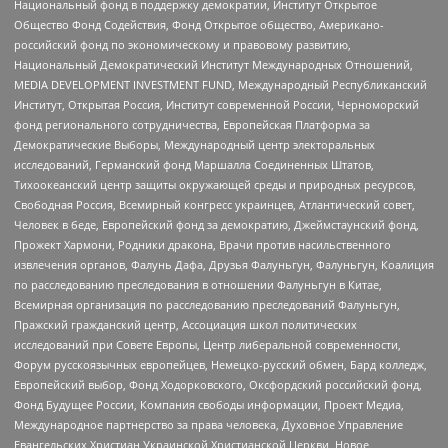
Национальный фонд в поддержку демократии, Институт Открытое
Общество Фонд Содействия, Фонд Открытое общество, Американо-
российский фонд по экономическому и правовому развитию,
Национальный Демократический Институт Международных Отношений,
MEDIA DEVELOPMENT INVESTMENT FUND, Международный Республиканский
Институт, Открытая Россия, Институт современной России, Черноморский
фонд регионального сотрудничества, Европейская Платформа за
Демократические Выборы, Международный центр электоральных
исследований, Германский фонд Маршалла Соединенных Штатов,
Тихоокеанский центр защиты окружающей среды и природных ресурсов,
Свободная Россия, Всемирный конгресс украинцев, Атлантический совет,
Человек в беде, Европейский фонд за демократию, Джеймстаунский фонд,
Прожект Хармони, Родники дракона, Врачи против насильственного
извлечения органов, Фалунь Дафа, Друзья Фалуньгун, Фалуньгун, Коалиция
по расследованию преследования в отношении Фалуньгун в Китае,
Всемирная организация по расследованию преследований Фалуньгун,
Пражский гражданский центр, Ассоциация школ политических
исследований при Совете Европы, Центр либеральной современности,
Форум русскоязычных европейцев, Немецко-русский обмен, Бард колледж,
Европейский выбор, Фонд Ходорковского, Оксфордский российский фонд,
Фонд Будущее России, Компания свободы информации, Проект Медиа,
Международное партнерство за права человека, Духовное Управление
Евангельских Христиан Украинской Христианской Церкви, Новое