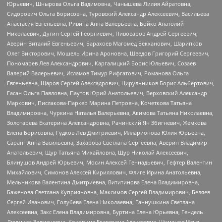
Юрьевич, Шнырова Ольга Вадимовна, Чанышева Лилия Айратовна,
Сидорович Ольга Борисовна, Туровский Александр Алексеевич, Васильева
Анастасия Евгеньевна, Ривина Анна Валерьевна, Бойко Анатолий
Николаевич, Дугин Сергей Георгиевич, Пивоваров Андрей Сергеевич,
Аверин Виталий Евгеньевич, Барахоев Магомед Бекханович, Шарипков
Олег Викторович, Мошель Ирина Ароновна, Шведов Григорий Сергеевич,
Пономарев Лев Александрович, Каргалицкий Борис Юльевич, Созаев
Валерий Валерьевич, Исламов Тимур Рифгатович, Романова Ольга
Евгеньевна, Щаров Сергей Алексадрович, Цирульников Борис Альбертович,
Гасан Ольга Павловна, Паутов Юрий Анатольевич, Верховский Александр
Маркович, Пислакова-Паркер Марина Петровна, Кочеткова Татьяна
Владимировна, Чуркина Наталья Валерьевна, Акимова Татьяна Николаевна,
Золотарева Екатерина Александровна, Рачинский Ян Збигневич, Жемкова
Елена Борисовна, Гудков Лев Дмитриевич, Илларионова Юлия Юрьевна,
Саранг Анна Васильевна, Захарова Светлана Сергеевна, Аверин Владимир
Анатольевич, Щур Татьяна Михайловна, Щур Николай Алексеевич,
Блинушов Андрей Юрьевич, Мосин Алексей Геннадьевич, Гефтер Валентин
Михайлович, Симонов Алексей Кириллович, Флиге Ирина Анатольевна,
Мельникова Валентина Дмитриевна, Вититинова Елена Владимировна,
Баженова Светлана Куприяновна, Максимов Сергей Владимирович, Беляев
Сергей Иванович, Голубева Елена Николаевна, Ганнушкина Светлана
Алексеевна, Закс Елена Владимировна, Буртина Елена Юрьевна, Гендель
Людмила Залмановна, Кокорина Екатерина Алексеевна, Шуманов Илья