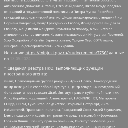
International Education, Cultural Vistas, Institute of International Education,
Антивоенное движение Антальи, Открытый диалог, Школа международных
отношений и государственной политики им Питера Мунка, Российско-
канадский демократический альянс, Школа международных отношений им
Нормана Патерсона, Центр Гражданских Свобод, Фонд Бориса Немцова за
Свободу, Фонд имени Фридриха Науманна за свободу, Феминистское
антивоенное сопротивление, Комитет независимости Ингушетии, Прометей,
Stop Occupation of Karelia, Вернись живым, Фридом Хаус, СОТА медиа,
Либерально-демократическая Лига Украины
Источник:
https://minjust.gov.ru/ru/documents/7756/
данные
на
13.05.2024
* Сведения реестра НКО, выполняющих функции
иностранного агента:
Лилит, Правозащитная группа Гражданин.Армия.Право, Нижегородский
центр немецкой и европейской культуры, Центр гендерных исследований,
Фонд защиты прав граждан Штаб, Институт права и публичной политики,
Фонд борьбы с коррупцией, Альянс врачей, НАСИЛИЮ.НЕТ, Мы против
СПИДа, СВЕЧА, Гуманитарное действие, Открытый Петербург, Лига
Избирателей, Правовая инициатива, Гражданский Союз, Хасдей Ерушалаим,
Центр поддержки и содействия развитию средств массовой информации,
Горячая Линия, В защиту прав заключенных, Институт глобализации и
социальных движений, Центр социально-информационных инициатив