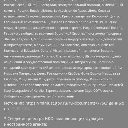
Россия Северный Рейн-Вестфалия, Фонд глобальной помощи, Антивоенный
комитет России, Russie-Libertes, La Asocicion de Rusos Libres, Союз за
возвращение Северных территорий, Крымскотатарский Ресурсный Центр,
Глобальный союз IndustriALL, Russian Election Monitor, Article 19, Мнение
медиа, Федерация анархического черного креста, Радио Свободная Европа,
Германское общество изучения Восточной Европы, Фонд имени Фридриха
Эберта, XZ gGmbH, Мобильная академия поддержки гендерной демократии
и миротворчества, Форум имени Льва Копелева, American Councils for
International Education, Cultural Vistas, Institute of International Education,
Антивоенное движение Антальи, Открытый диалог, Школа международных
отношений и государственной политики им Питера Мунка, Российско-
канадский демократический альянс, Школа международных отношений им
Нормана Патерсона, Центр Гражданских Свобод, Фонд Бориса Немцова за
Свободу, Фонд имени Фридриха Науманна за свободу, Феминистское
антивоенное сопротивление, Комитет независимости Ингушетии, Прометей,
Stop Occupation of Karelia, Вернись живым, Фридом Хаус, СОТА медиа,
Либерально-демократическая Лига Украины
Источник:
https://minjust.gov.ru/ru/documents/7756/
данные
на
13.05.2024
* Сведения реестра НКО, выполняющих функции
иностранного агента: