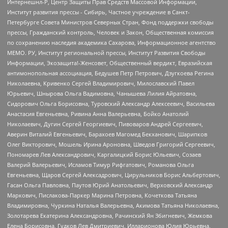
Интернешнл-Р, Центр Защиты Прав Средств Массовой Информации,
Институт развития прессы - Сибирь, Частное учреждение в Санкт-
Петербурге Совета Министров Северных Стран, Фонд поддержки свободы
прессы, Гражданский контроль, Человек и Закон, Общественная комиссия
по сохранению наследия академика Сахарова, Информационное агентство
МЕМО. РУ, Институт региональной прессы, Институт Развития Свободы
Информации, Экозащита!-Женсовет, Общественный вердикт, Евразийская
антимонопольная ассоциация, Бедушев Петр Петрович, Дзугкоева Регина
Николаевна, Кривенко Сергей Владимирович, Милославский Павел
Юрьевич, Шнырова Ольга Вадимовна, Чанышева Лилия Айратовна,
Сидорович Ольга Борисовна, Туровский Александр Алексеевич, Васильева
Анастасия Евгеньевна, Ривина Анна Валерьевна, Бойко Анатолий
Николаевич, Дугин Сергей Георгиевич, Пивоваров Андрей Сергеевич,
Аверин Виталий Евгеньевич, Барахоев Магомед Бекханович, Шарипков
Олег Викторович, Мошель Ирина Ароновна, Шведов Григорий Сергеевич,
Пономарев Лев Александрович, Каргалицкий Борис Юльевич, Созаев
Валерий Валерьевич, Исламов Тимур Рифгатович, Романова Ольга
Евгеньевна, Щаров Сергей Алексадрович, Цирульников Борис Альбертович,
Гасан Ольга Павловна, Паутов Юрий Анатольевич, Верховский Александр
Маркович, Пислакова-Паркер Марина Петровна, Кочеткова Татьяна
Владимировна, Чуркина Наталья Валерьевна, Акимова Татьяна Николаевна,
Золотарева Екатерина Александровна, Рачинский Ян Збигневич, Жемкова
Елена Борисовна, Гудков Лев Дмитриевич, Илларионова Юлия Юрьевна,