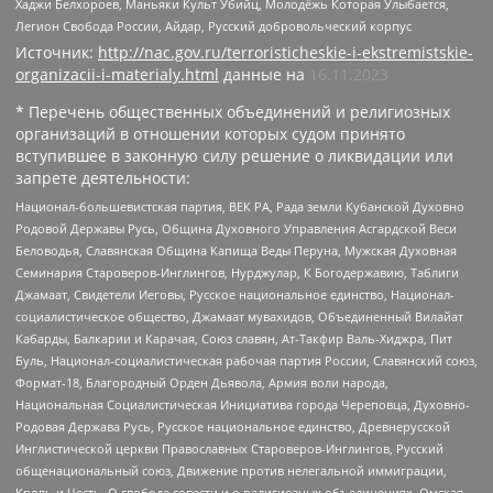
Хаджи Белхороев, Маньяки Культ Убийц, Молодёжь Которая Улыбается,
Легион Свобода России, Айдар, Русский добровольческий корпус
Источник:
http://nac.gov.ru/terroristicheskie-i-ekstremistskie-
organizacii-i-materialy.html
данные на
16.11.2023
* Перечень общественных объединений и религиозных
организаций в отношении которых судом принято
вступившее в законную силу решение о ликвидации или
запрете деятельности:
Национал-большевистская партия, ВЕК РА, Рада земли Кубанской Духовно
Родовой Державы Русь, Община Духовного Управления Асгардской Веси
Беловодья, Славянская Община Капища Веды Перуна, Мужская Духовная
Семинария Староверов-Инглингов, Нурджулар, К Богодержавию, Таблиги
Джамаат, Свидетели Иеговы, Русское национальное единство, Национал-
социалистическое общество, Джамаат мувахидов, Объединенный Вилайат
Кабарды, Балкарии и Карачая, Союз славян, Ат-Такфир Валь-Хиджра, Пит
Буль, Национал-социалистическая рабочая партия России, Славянский союз,
Формат-18, Благородный Орден Дьявола, Армия воли народа,
Национальная Социалистическая Инициатива города Череповца, Духовно-
Родовая Держава Русь, Русское национальное единство, Древнерусской
Инглистической церкви Православных Староверов-Инглингов, Русский
общенациональный союз, Движение против нелегальной иммиграции,
Кровь и Честь, О свободе совести и о религиозных объединениях, Омская