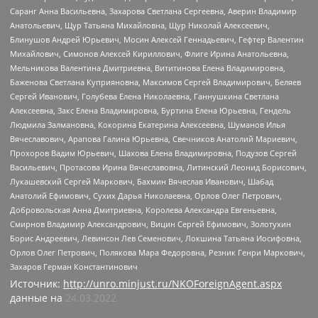
Саранг Анна Васильевна, Захарова Светлана Сергеевна, Аверин Владимир
Анатольевич, Щур Татьяна Михайловна, Щур Николай Алексеевич,
Блинушов Андрей Юрьевич, Мосин Алексей Геннадьевич, Гефтер Валентин
Михайлович, Симонов Алексей Кириллович, Флиге Ирина Анатольевна,
Мельникова Валентина Дмитриевна, Вититинова Елена Владимировна,
Баженова Светлана Куприяновна, Максимов Сергей Владимирович, Беляев
Сергей Иванович, Голубева Елена Николаевна, Ганнушкина Светлана
Алексеевна, Закс Елена Владимировна, Буртина Елена Юрьевна, Гендель
Людмила Залмановна, Кокорина Екатерина Алексеевна, Шуманов Илья
Вячеславович, Арапова Галина Юрьевна, Свечников Анатолий Мариевич,
Прохоров Вадим Юрьевич, Шахова Елена Владимировна, Подузов Сергей
Васильевич, Протасова Ирина Вячеславовна, Литинский Леонид Борисович,
Лукашевский Сергей Маркович, Бахмин Вячеслав Иванович, Шабад
Анатолий Ефимович, Сухих Дарья Николаевна, Орлов Олег Петрович,
Добровольская Анна Дмитриевна, Королева Александра Евгеньевна,
Смирнов Владимир Александрович, Вицин Сергей Ефимович, Золотухин
Борис Андреевич, Левинсон Лев Семенович, Локшина Татьяна Иосифовна,
Орлов Олег Петрович, Полякова Мара Федоровна, Резник Генри Маркович,
Захаров Герман Константинович
Источник:
http://unro.minjust.ru/NKOForeignAgent.aspx
данные на
24.03.2022