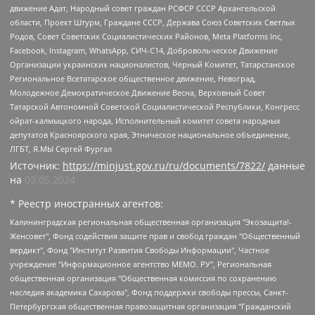
движение Адат, Народный совет граждан РСФСР СССР Архангельской
области, Проект Штурм, Граждане СССР, Держава Союз Советских Светлых
Родов, Совет Советских Социалистических Районов, Meta Platforms Inc,
Facebook, Instagram, WhatsApp, СИЧ-С14, Добровольческое Движение
Организации украинских националистов, Черный Комитет, Татарстанское
Региональное Всетатарское общественное движение, Невоград,
Молодежное Демократическое Движение Весна, Верховный Совет
Татарской Автономной Советской Социалистической Республики, Конгресс
ойрат-калмыцкого народа, Исполнительный комитет совета народных
депутатов Красноярского края, Этническое национальное объединение,
ЛГБТ, Я.МЫ Сергей Фургал
Источник:
https://minjust.gov.ru/ru/documents/7822/
данные
на
03.05.2024
* Реестр иностранных агентов:
Калининградская региональная общественная организация "Экозащита!-Женсовет", Фонд содействия защите прав и свобод граждан "Общественный вердикт", Фонд "Институт Развития Свободы Информации", Частное учреждение "Информационное агентство МЕМО. РУ", Региональная общественная организация "Общественная комиссия по сохранению наследия академика Сахарова", Фонд поддержки свободы прессы, Санкт-Петербургская общественная правозащитная организация "Гражданский контроль", Межрегиональная общественная организация "Информационно-просветительский центр "Мемориал", Региональный Фонд "Центр Защиты Прав Средств Массовой Информации", с 05.12.2023 Фонд "Центр Защиты Прав Средств массовой информации", Региональная общественная благотворительная организация помощи беженцам и мигрантам "Гражданское содействие", Негосударственное образовательное учреждение дополнительного профессионального образования (повышение квалификации) специалистов "АКАДЕМИЯ ПО ПРАВАМ ЧЕЛОВЕКА", Свердловская региональная общественная организация "Сутяжник", Автономная некоммерческая организация "Центр независимых социологических исследований", Союз общественных объединений "Российский исследовательский центр по правам человека", Региональное общественное учреждение научно-информационный центр "МЕМОРИАЛ", Некоммерческая организация "Фонд защиты гласности", Автономная некоммерческая организация "Институт прав человека", Городская общественная организация "Екатеринбургское общество "МЕМОРИАЛ", Городская общественная организация "Рязанское историко-просветительское и правозащитное общество "Мемориал" (Рязанский Мемориал), Челябинский региональный орган общественной самодеятельности – женское общественное объединение "Женщины Евразии", Челябинский региональный орган общественной самодеятельности "Уральская правозащитная группа", Фонд содействия защите здоровья и социальной справедливости имени Андрея Рылькова, Автономная Некоммерческая Организация "Аналитический Центр Юрия Левады", Автономная некоммерческая организация социальной поддержки населения "Проект Апрель", Региональная общественная организация помощи женщинам и детям, находящимся в кризисной ситуации "Информационно-методический центр "Анна", Фонд содействия развитию массовых коммуникаций и правовому просвещению "Так-так-Так", Фонд содействия устойчивому развитию "Серебряная тайга", Свердловский региональный общественный фонд социальных проектов "Новое время", "Idel.Реалии", Кавказ.Реалии, Крым.Реалии, Телеканал Настоящее Время, Татаро-башкирская служба Радио Свобода (Azatliq Radiosi), Радио Свободная Европа/Радио Свобода (PCE/PC), "Сибирь.Реалии", "Фактограф", Благотворительный фонд помощи осужденным и их семьям, Автономная некоммерческая организация "Институт глобализации и социальных движений", Фонд "В защиту прав заключенных", Частное учреждение "Центр поддержки и содействия развитию средств массовой информации", Пензенский региональный общественный благотворительный фонд "Гражданский союз", "Север.Реалии", Некоммерческая организация Фонд "Правовая инициатива", Общество с ограниченной ответственностью "Радио Свободная Европа/Радио Свобода", Чешское информационное агентство "MEDIUM-ORIENT", Красноярская региональная общественная организация "Мы против СПИДа", Камалягин Денис Николаевич, Маркелов Сергей Евгеньевич, Пономарев Лев Александрович, Савицкая Людмила Алексеевна, Автономная некоммерческая организация "Центр по работе с проблемой насилия "НАСИЛИЮ.НЕТ", Межрегиональный профессиональный союз работников здравоохранения "Альянс врачей", Юридическое лицо, зарегистрированное в Латвийской Республике, SIA "Medusa Project" (регистрационный номер 40103797863, дата регистрации 10.06.2014), Некоммерческая организация "Фонд по борьбе с коррупцией", Автономная некоммерческая организация "Институт права и публичной политики", Баданин Роман Сергеевич, Гликин Максим Александрович, Железнова Мария Михайловна, Лукьянова Юлия Сергеевна, Маетная Елизавета Витальевна, Маняхин Петр Борисович, Чуракова Ольга Владимировна, Ярош Юлия Петровна, Юридическое лицо "The Insider SIA", зарегистрированное в Риге, Латвийская Республика (дата регистрации 26.06.2015), являющееся администратором доменного имени интернет-издания "The Insider SIA", https://theins.ru, Постернак Алексей Евгеньевич, Рубин Михаил Аркадьевич, Анин Роман Александрович, Юридическое лицо Istories fonds, зарегистрированное в Латвийской Республике (регистрационный номер 50008295751, дата регистрации 24.02.2020), Великовский Дмитрий Александрович, Долинина Ирина Николаевна, Мароховская Алеся Алексеевна, Шлейнов Роман Юрьевич, Шмагун Олеся Валентиновна, Общество с ограниченной ответственностью "Альтаир 2021", Общество с ограниченной ответственностью "Вега 2021", Общество с ограниченной ответственностью "Главный редактор 2021", Общество с ограниченной ответственностью "Ромашки монолит", Важенков Артем Валерьевич, Ивановская областная общественная организация "Центр гендерных исследований", Гурман Юрий Альбертович, Медиапроект "ОВД-Инфо", Егоров Владимир Владимирович, Жилинский Владимир Александрович, Общество с ограниченной ответственностью "ЗП", Иванова София Юрьевна, Карезина Инна Павловна, Кильтау Екатерина Викторовна, Петров Алексей Викторович, Пискунов Сергей Евгеньевич, Смирнов Сергей Сергеевич, Тихонов Михаил Сергеевич, Общество с ограниченной ответственностью "ЖУРНАЛИСТ-ИНОСТРАННЫЙ АГЕНТ", Арапова Галина Юрьевна, Вольтская Татьяна Анатольевна, Американская компания "Mason G.E.S. Anonymous Foundation" (США), являющаяся владельцем интернет-издания https://mnews.world/, Компания "Stichting Bellingcat", зарегистрированная в Нидерландах (дата регистрации 11.07.2018), Захаров Андрей Вячеславович, Клепиковская Екатерина Дмитриевна, Общество с ограниченной ответственностью "МЕМО", Перл Роман Александрович, Симонов Евгений Алексеевич, Соловьева Елена Анатольевна, Сотников Даниил Владимирович, Сурначева Елизавета Дмитриевна, Автономная некоммерческая организация по защите прав человека и информированию населения "Якутия – Наше Мнение", Общество с ограниченной ответственностью "Москоу диджитал медиа", с 26.01.2023 Общество с ограниченной ответственностью "Чайка Белые сады", Ветошкина Валерия Валерьевна, Заговора Максим Александрович, Межрегиональное общественное движение "Российская ЛГБТ - сеть", Оленичев Максим Владимирович, Павлов Иван Юрьевич, Скворцова Елена Сергеевна, Общество с ограниченной ответственностью "Как бы инагент", Кочетков Игорь Викторович, Общество с ограниченной ответственностью "Честные выборы", Еланчик Олег Александрович, Общество с ограниченной ответственностью "Нобелевский призыв", Гималова Регина Эмилевна, Григорьев Андрей Валерьевич, Григорьева Алина Александровна, Ассоциация по содействию защите прав призывников, альтернативнослужащих и военнослужащих "Правозащитная группа "Гражданин.Армия.Право", Хисамова Регина Фаритовна, Автономная некоммерческая организация по реализации социально-правовых программ "Лилит", Дальневосточное общественное движение "Маяк", Санкт-Петербургская ЛГБТ-инициативная группа "Выход", Инициативная группа ЛГБТ+ "Реверс", Алексеев Андрей Викторович, Бекбулатова Таисия Львовна, Беляев Иван Михайлович, Владыкина Елена Сергеевна, Гельман Марат Александрович, Никульшина Вероника Юрьевна, Толоконникова Надежда Андреевна, Шендерович Виктор Анатольевич, Общество с ограниченной ответственностью "Данное сообщение", Общество с ограниченной ответственностью Издательский дом "Новая глава", Айнбиндер Александра Александровна, Московский комьюнити-центр для ЛГБТ+инициатив, Благотворительный фонд развития филантропии, Deutsche Welle (Германия, Kurt-Schumacher-Strasse 3, 53113 Bonn), Борзунова Мария Михайловна, Воробьев Виктор Викторович, Голубева Анна Львовна, Константинова Алла Михайловна, Малкова Ирина Владимировна, Мурадов Мурад Абдулгалимович, Осетинская Елизавета Николаевна, Понасенков Евгений Николаевич, Ганапольский Матвей Юрьевич, Киселев Евгений Алексеевич, Борухович Ирина Григорьевна, Дремин Иван Тимофеевич, Дубровский Дмитрий Викторович, Красноярская региональная общественная организация поддержки и развития альтернативных образовательных технологий и межкультурных коммуникаций "ИНТЕРРА", Маяковская Екатерина Алексеевна, Фейгин Марк Захарович, Филимонов Андрей Викторович, Дзугкоева Регина Николаевна, Доброхотов Роман Александрович, Дудь Юрий Александрович, Елкин Сергей Владимирович, Кругликов Кирилл Игоревич, Сабунаева Мария Леонидовна, Семенов Алексей Владимирович, Шаинян Карен Багратович, Шульман Екатерина Михайловна, Асафьев Артур Валерьевич, Вахштайн Виктор Семенович, Венедиктов Алексей Алексеевич, Лушникова Екатерина Евгеньевна, Волков Леонид Михайлович, Невзоров Александр Глебович, Пархоменко Сергей Борисович, Сироткин Ярослав Николаевич, Кара-Мурза Владимир Владимирович, Баранова Наталья Владимировна, Гозман Леонид Яковлевич, Кагарлицкий Борис Юльевич, Климарев Михаил Валерьевич, Милов Владимир Станиславович, Автономная некоммерческая организация Краснодарский центр современного искусства "Типография", Моргенштерн Алишер Тагирович, Соболь Любовь Эдуардовна, Общество с ограниченной ответственностью "ЛИЗА НОРМ", Каспаров Гарри Кимович, Ходорковский Михаил Борисович, Общество с ограниченной ответственностью "Апрельские тезисы", Данилович Ирина Брониславовна, Кашин Олег Владимирович, Петров Николай Владимирович, Пивоваров Алексей Владимирович, Соколов Михаил Владимирович, Цветкова Юлия Владимировна, Чичваркин Евгений Александрович, Комитет против пыток/Команда против пыток, Общество с ограниченной ответственностью "Первый научный", Общество с ограниченной ответственностью "Вертолет и ко", Белоцерковская Вероника Борисовна, Кац Максим Евгеньевич, Лазарева Татьяна Юрьевна, Шаведдинов Руслан Табризович, Яшин Илья Валерьевич, Общество с ограниченной ответственностью "Иноагент ААВ", Алешковский Дмитрий Петрович, Альбац Евгения Марковна, Быков Дмитрий Львович, Галямина Юлия Евгеньевна, Лойко Сергей Леонидович, Мартынов Кирилл Константинович, Медведев Сергей Александрович, Крашенинников Федор Геннадиевич, Гордеева Катерина Вл