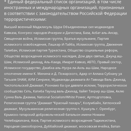
* Единый федеральный список организаций, в том числе
иностранных и международных организаций, признанных
в соответствии с законодательством Российской Федерации
террористическими:
Высший военный Маджлисуль Шура Объединенных сил моджахедов
Кавказа, Конгресс народов Ичкерии и Дагестана, База, Асбат аль-Ансар,
Священная война, Исламская группа, Братья-мусульмане, Партия
исламского освобождения, Лашкар-И-Тайба, Исламская группа, Движение
Талибан, Исламская партия Туркестана, Общество социальных реформ,
Общество возрождения исламского наследия, Дом двух святых, Джунд аш-
Шам, Исламский джихад, Аль-Каида, Имарат Кавказ, АБТО, Правый сектор,
Исламское государство, Джабха аль-Нусра ли-Ахль аш-Шам, Народное
ополчение имени К. Минина и Д. Пожарского, Аджр от Аллаха Субхану уа
Тагьаля SHAM, АУМ Синрике, Муджахеды джамаата Ат-Тавхида Валь-Джихад,
Чистопольский Джамаат, Рохнамо ба суи давлати исломи, Террористическое
сообщество Сеть, Катиба Таухид валь-Джихад, Хайят Тахрир аш-Шам, Ахлю
Сунна Валь Джамаа, National Socialism/White Power, Артподготовка,
Религиозная группа “Джамаат “Красный пахарь”, Колумбайн, Хатлонский
джамаат, Мусульманская религиозная группа п. Кушкуль г. Оренбург,
Крымско-татарский добровольческий батальон имени Номана
Челебиджихана, Азов, Партия исламского возрождения Таджикистана,
Народная самооборона, Дуббайский джамаат, московская ячейка, Батал-