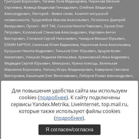
Для повышения удобства сайта мы используем
cookies (
подробнее
). К сайту подключены
Источник:
https://minjust.gov.ru/uploaded/files/reestr-
сервисы Yandex.Metrika, LiveInternet, top.mail.ru,
inostrannyih-agentov-22-03-2024.pdf
данные на
22.03.2024
которые также используют файлы cookies
(
подробнее
).
Я согласен/согласна