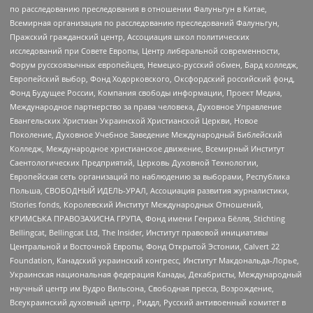
по расследованию преследования в отношении Фалуньгун в Китае,
Всемирная организация по расследованию преследований Фалуньгун,
Пражский гражданский центр, Ассоциация школ политических
исследований при Совете Европы, Центр либеральной современности,
Форум русскоязычных европейцев, Немецко-русский обмен, Бард колледж,
Европейский выбор, Фонд Ходорковского, Оксфордский российский фонд,
Фонд Будущее России, Компания свободы информации, Проект Медиа,
Международное партнерство за права человека, Духовное Управление
Евангельских Христиан Украинской Христианской Церкви, Новое
Поколение, Духовное Учебное Заведение Международный Библейский
Колледж, Международное христианское движение, Всемирный Институт
Саентологических Предприятий, Церковь Духовной Технологии,
Европейская сеть организаций по наблюдению за выборами, Республика
Польша, СВОБОДНЫЙ ИДЕЛЬ-УРАЛ, Ассоциация развития журналистики,
IStories fonds, Королевский Институт Международных Отношений,
КРИМСЬКА ПРАВОЗАХИСНА ГРУПА, Фонд имени Генриха Бёлля, Stichting
Bellingcat, Bellingcat Ltd, The Insider, Институт правовой инициативы
Центральной и Восточной Европы, Фонд Открытой Эстонии, Calvert 22
Foundation, Канадский украинский конгресс, Институт Макдональда-Лорье,
Украинская национальная федерация Канады, Декабристы, Международный
научный центр им Вудро Вильсона, Свободная пресса, Возрождение,
Всеукраинский духовный центр , Риддл, Русский антивоенный комитет в