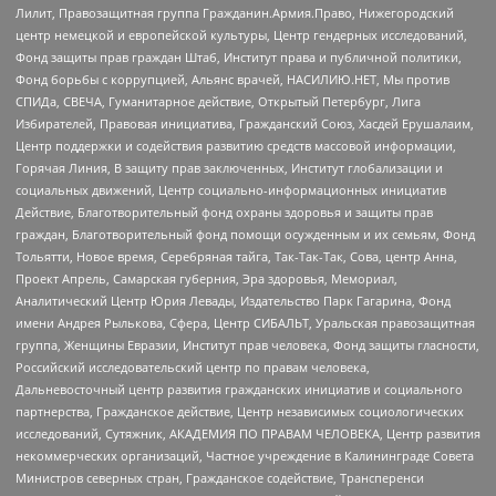
Лилит, Правозащитная группа Гражданин.Армия.Право, Нижегородский
центр немецкой и европейской культуры, Центр гендерных исследований,
Фонд защиты прав граждан Штаб, Институт права и публичной политики,
Фонд борьбы с коррупцией, Альянс врачей, НАСИЛИЮ.НЕТ, Мы против
СПИДа, СВЕЧА, Гуманитарное действие, Открытый Петербург, Лига
Избирателей, Правовая инициатива, Гражданский Союз, Хасдей Ерушалаим,
Центр поддержки и содействия развитию средств массовой информации,
Горячая Линия, В защиту прав заключенных, Институт глобализации и
социальных движений, Центр социально-информационных инициатив
Действие, Благотворительный фонд охраны здоровья и защиты прав
граждан, Благотворительный фонд помощи осужденным и их семьям, Фонд
Тольятти, Новое время, Серебряная тайга, Так-Так-Так, Сова, центр Анна,
Проект Апрель, Самарская губерния, Эра здоровья, Мемориал,
Аналитический Центр Юрия Левады, Издательство Парк Гагарина, Фонд
имени Андрея Рылькова, Сфера, Центр СИБАЛЬТ, Уральская правозащитная
группа, Женщины Евразии, Институт прав человека, Фонд защиты гласности,
Российский исследовательский центр по правам человека,
Дальневосточный центр развития гражданских инициатив и социального
партнерства, Гражданское действие, Центр независимых социологических
исследований, Сутяжник, АКАДЕМИЯ ПО ПРАВАМ ЧЕЛОВЕКА, Центр развития
некоммерческих организаций, Частное учреждение в Калининграде Совета
Министров северных стран, Гражданское содействие, Трансперенси