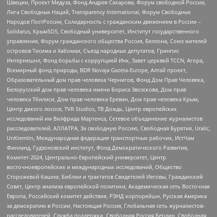
Швеции, Проект Медуза, Фонд Андрея Сахарова, Форум свободной России,
Лига Свободных Наций, Transparеncy International, Форум Свободных
Народов ПостРоссии, Солидарность с гражданским движением в России –
Solidarus, КрымSOS, Свободный университет, Институт государственного
управления, Форум гражданского общества Россия, Беллона, Союз жителей
островов Тисима и Хабомаи, Съезд народных депутатов, Гринпис
Интернешнл, Фонд борьбы с коррупцией Инк, Завет церквей TCCN, Агора,
Всемирный фонд природы, BDR Novaja Gazeta-Europe, Алтай проект,
Образовательный дом прав человека Чернигов, Фонд Дом Прав Человека,
Белорусский дом прав человека имени Бориса Звозскова, Дом прав
человека Тбилиси, Дом прав человека Ереван, Дом прав человека Крым,
Центр дикого лосося, TVR Studios, ТВ Дождь, Центр европейских
исследований им Вилфрида Мартенса, Сетевое объединение журналистов
расследователей, АЛЛАТРА, За свободную Россию, Свободная Бурятия, Uralic,
UnKremlin, Международная федерация транспортных рабочих, ИстЧам
Финланд, Гудзоновский институт, Фонд Демократического Развития,
Комитет-2024, Центрально-Европейский университет, Центр
восточноевропейских и международных исследований, Общество
Сторожевой башни, Библии и трактатов Свидетелей Иеговы, Гражданский
Совет, Центр анализа европейской политики, Академическая сеть Восточная
Европа, Российский комитет действия, РЭНД корпорейшн, Русская Америка
за демократию в России, Настоящая Россия, Глобальная сеть журналистов-
расследователей, Служба поддержки, Свободная Россия Берлин, Свободная