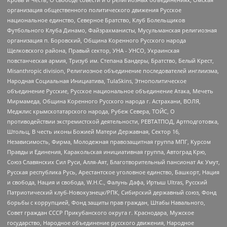
организация общественного политического движения Русское
национальное единство, Северное Братство, Клуб Болельщиков
Футбольного Клуба Динамо, Файзрахманисты, Мусульманская религиозная
организация п. Боровский, Община Коренного Русского народа
Щелковского района, Правый сектор, УНА - УНСО, Украинская
повстанческая армия, Тризуб им. Степана Бандеры, Братство, Белый Крест,
Misanthropic division, Религиозное объединение последователей инглиизма,
Народная Социальная Инициатива, TulaSkins, Этнополитическое
объединение Русские, Русское национальное объединение Атака, Мечеть
Мирмамеда, Община Коренного Русского народа г. Астрахани, ВОЛЯ,
Меджлис крымскотатарского народа, Рубеж Севера, ТОЙС, О
противодействии экстремистской деятельности, РЕВТАТПОД, Артподготовка,
Штольц, В честь иконы Божией Матери Державная, Сектор 16,
Независимость, Фирма, Молодежная правозащитная группа МПГ, Курсом
Правды и Единения, Каракольская инициативная группа, Автоград Крю,
Союз Славянских Сил Руси, Алля-Аят, Благотворительный пансионат Ак Умут,
Русская республика Русь, Арестантское уголовное единство, Башкорт, Нация
и свобода, Нация и свобода, W.H.С., Фалунь Дафа, Иртыш Ultras, Русский
Патриотический клуб-Новокузнецк/РПК, Сибирский державный союз, Фонд
борьбы с коррупцией, Фонд защиты прав граждан, Штабы Навального,
Совет граждан СССР Прикубанского округа г. Краснодара, Мужское
государство, Народное объединение русского движения, Народное