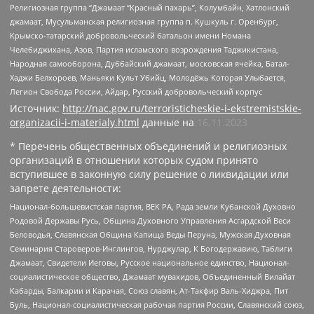
Религиозная группа “Джамаат “Красный пахарь”, Колумбайн, Хатлонский
джамаат, Мусульманская религиозная группа п. Кушкуль г. Оренбург,
Крымско-татарский добровольческий батальон имени Номана
Челебиджихана, Азов, Партия исламского возрождения Таджикистана,
Народная самооборона, Дуббайский джамаат, московская ячейка, Батал-
Хаджи Белхороев, Маньяки Культ Убийц, Молодёжь Которая Улыбается,
Легион Свобода России, Айдар, Русский добровольческий корпус
Источник:
http://nac.gov.ru/terroristicheskie-i-ekstremistskie-
organizacii-i-materialy.html
данные на
16.11.2023
* Перечень общественных объединений и религиозных
организаций в отношении которых судом принято
вступившее в законную силу решение о ликвидации или
запрете деятельности:
Национал-большевистская партия, ВЕК РА, Рада земли Кубанской Духовно
Родовой Державы Русь, Община Духовного Управления Асгардской Веси
Беловодья, Славянская Община Капища Веды Перуна, Мужская Духовная
Семинария Староверов-Инглингов, Нурджулар, К Богодержавию, Таблиги
Джамаат, Свидетели Иеговы, Русское национальное единство, Национал-
социалистическое общество, Джамаат мувахидов, Объединенный Вилайат
Кабарды, Балкарии и Карачая, Союз славян, Ат-Такфир Валь-Хиджра, Пит
Буль, Национал-социалистическая рабочая партия России, Славянский союз,