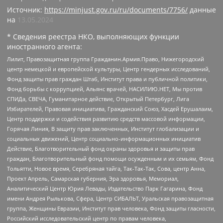
Источник:
https://minjust.gov.ru/ru/documents/7756/
данные
на
13.05.2024
* Сведения реестра НКО, выполняющих функции
иностранного агента:
Лилит, Правозащитная группа Гражданин.Армия.Право, Нижегородский
центр немецкой и европейской культуры, Центр гендерных исследований,
Фонд защиты прав граждан Штаб, Институт права и публичной политики,
Фонд борьбы с коррупцией, Альянс врачей, НАСИЛИЮ.НЕТ, Мы против
СПИДа, СВЕЧА, Гуманитарное действие, Открытый Петербург, Лига
Избирателей, Правовая инициатива, Гражданский Союз, Хасдей Ерушалаим,
Центр поддержки и содействия развитию средств массовой информации,
Горячая Линия, В защиту прав заключенных, Институт глобализации и
социальных движений, Центр социально-информационных инициатив
Действие, Благотворительный фонд охраны здоровья и защиты прав
граждан, Благотворительный фонд помощи осужденным и их семьям, Фонд
Тольятти, Новое время, Серебряная тайга, Так-Так-Так, Сова, центр Анна,
Проект Апрель, Самарская губерния, Эра здоровья, Мемориал,
Аналитический Центр Юрия Левады, Издательство Парк Гагарина, Фонд
имени Андрея Рылькова, Сфера, Центр СИБАЛЬТ, Уральская правозащитная
группа, Женщины Евразии, Институт прав человека, Фонд защиты гласности,
Российский исследовательский центр по правам человека,