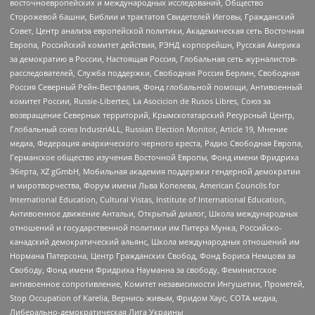
восточноевропейских и международных исследований, Общество
Сторожевой башни, Библии и трактатов Свидетелей Иеговы, Гражданский
Совет, Центр анализа европейской политики, Академическая сеть Восточная
Европа, Российский комитет действия, РЭНД корпорейшн, Русская Америка
за демократию в России, Настоящая Россия, Глобальная сеть журналистов-
расследователей, Служба поддержки, Свободная Россия Берлин, Свободная
Россия Северный Рейн-Вестфалия, Фонд глобальной помощи, Антивоенный
комитет России, Russie-Libertes, La Asocicion de Rusos Libres, Союз за
возвращение Северных территорий, Крымскотатарский Ресурсный Центр,
Глобальный союз IndustriALL, Russian Election Monitor, Article 19, Мнение
медиа, Федерация анархического черного креста, Радио Свободная Европа,
Германское общество изучения Восточной Европы, Фонд имени Фридриха
Эберта, XZ gGmbH, Мобильная академия поддержки гендерной демократии
и миротворчества, Форум имени Льва Копелева, American Councils for
International Education, Cultural Vistas, Institute of International Education,
Антивоенное движение Антальи, Открытый диалог, Школа международных
отношений и государственной политики им Питера Мунка, Российско-
канадский демократический альянс, Школа международных отношений им
Нормана Патерсона, Центр Гражданских Свобод, Фонд Бориса Немцова за
Свободу, Фонд имени Фридриха Науманна за свободу, Феминистское
антивоенное сопротивление, Комитет независимости Ингушетии, Прометей,
Stop Occupation of Karelia, Вернись живым, Фридом Хаус, СОТА медиа,
Либерально-демократическая Лига Украины