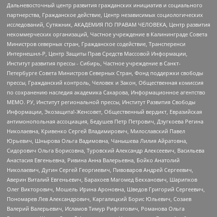
Дальневосточный центр развития гражданских инициатив и социального
партнерства, Гражданское действие, Центр независимых социологических
исследований, Сутяжник, АКАДЕМИЯ ПО ПРАВАМ ЧЕЛОВЕКА, Центр развития
некоммерческих организаций, Частное учреждение в Калининграде Совета
Министров северных стран, Гражданское содействие, Трансперенси
Интернешнл-Р, Центр Защиты Прав Средств Массовой Информации,
Институт развития прессы - Сибирь, Частное учреждение в Санкт-
Петербурге Совета Министров Северных Стран, Фонд поддержки свободы
прессы, Гражданский контроль, Человек и Закон, Общественная комиссия
по сохранению наследия академика Сахарова, Информационное агентство
МЕМО. РУ, Институт региональной прессы, Институт Развития Свободы
Информации, Экозащита!-Женсовет, Общественный вердикт, Евразийская
антимонопольная ассоциация, Бедушев Петр Петрович, Дзугкоева Регина
Николаевна, Кривенко Сергей Владимирович, Милославский Павел
Юрьевич, Шнырова Ольга Вадимовна, Чанышева Лилия Айратовна,
Сидорович Ольга Борисовна, Туровский Александр Алексеевич, Васильева
Анастасия Евгеньевна, Ривина Анна Валерьевна, Бойко Анатолий
Николаевич, Дугин Сергей Георгиевич, Пивоваров Андрей Сергеевич,
Аверин Виталий Евгеньевич, Барахоев Магомед Бекханович, Шарипков
Олег Викторович, Мошель Ирина Ароновна, Шведов Григорий Сергеевич,
Пономарев Лев Александрович, Каргалицкий Борис Юльевич, Созаев
Валерий Валерьевич, Исламов Тимур Рифгатович, Романова Ольга