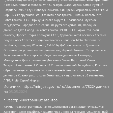
и свобода, Нация и свобода, W.H.С., Фалунь Дафа, Иртыш Ultras, Русский
Патриотический клуб-Новокузнецк/РПК, Сибирский державный союз, Фонд
борьбы с коррупцией, Фонд защиты прав граждан, Штабы Навального,
Совет граждан СССР Прикубанского округа г. Краснодара, Мужское
государство, Народное объединение русского движения, Народное
движение Адат, Народный совет граждан РСФСР СССР Архангельской
области, Проект Штурм, Граждане СССР, Держава Союз Советских Светлых
Родов, Совет Советских Социалистических Районов, Meta Platforms Inc,
Facebook, Instagram, WhatsApp, СИЧ-С14, Добровольческое Движение
Организации украинских националистов, Черный Комитет, Татарстанское
Региональное Всетатарское общественное движение, Невоград,
Молодежное Демократическое Движение Весна, Верховный Совет
Татарской Автономной Советской Социалистической Республики, Конгресс
ойрат-калмыцкого народа, Исполнительный комитет совета народных
депутатов Красноярского края, Этническое национальное объединение,
ЛГБТ, Я.МЫ Сергей Фургал
Источник:
https://minjust.gov.ru/ru/documents/7822/
данные
на
03.05.2024
* Реестр иностранных агентов:
Калининградская региональная общественная организация "Экозащита!-Женсовет", Фонд содействия защите прав и свобод граждан "Общественный вердикт", Фонд "Институт Развития Свободы Информации", Частное учреждение "Информационное агентство МЕМО. РУ", Региональная общественная организация "Общественная комиссия по сохранению наследия академика Сахарова", Фонд поддержки свободы прессы, Санкт-Петербургская общественная правозащитная организация "Гражданский контроль", Межрегиональная общественная организация "Информационно-просветительский центр "Мемориал", Региональный Фонд "Центр Защиты Прав Средств Массовой Информации", с 05.12.2023 Фонд "Центр Защиты Прав Средств массовой информации", Региональная общественная благотворительная организация помощи беженцам и мигрантам "Гражданское содействие", Негосударственное образовательное учреждение дополнительного профессионального образования (повышение квалификации) специалистов "АКАДЕМИЯ ПО ПРАВАМ ЧЕЛОВЕКА", Свердловская региональная общественная организация "Сутяжник", Автономная некоммерческая организация "Центр независимых социологических исследований", Союз общественных объединений "Российский исследовательский центр по правам человека", Региональное общественное учреждение научно-информационный центр "МЕМОРИАЛ", Некоммерческая организация "Фонд защиты гласности", Автономная некоммерческая организация "Институт прав человека", Городская общественная организация "Екатеринбургское общество "МЕМОРИАЛ", Городская общественная организация "Рязанское историко-просветительское и правозащитное общество "Мемориал" (Рязанский Мемориал), Челябинский региональный орган общественной самодеятельности – женское общественное объединение "Женщины Евразии", Челябинский региональный орган общественной самодеятельности "Уральская правозащитная группа", Фонд содействия защите здоровья и социальной справедливости имени Андрея Рылькова, Автономная Некоммерческая Организация "Аналитический Центр Юрия Левады", Автономная некоммерческая организация социальной поддержки населения "Проект Апрель", Региональная общественная организация помощи женщинам и детям, находящимся в кризисной ситуации "Информационно-методический центр "Анна", Фонд содействия развитию массовых коммуникаций и правовому просвещению "Так-так-Так", Фонд содействия устойчивому развитию "Серебряная тайга", Свердловский региональный общественный фонд социальных проектов "Новое время", "Idel.Реалии", Кавказ.Реалии, Крым.Реалии, Телеканал Настоящее Время, Татаро-башкирская служба Радио Свобода (Azatliq Radiosi), Радио Свободная Европа/Радио Свобода (PCE/PC), "Сибирь.Реалии", "Фактограф", Благотворительный фонд помощи осужденным и их семьям, Автономная некоммерческая организация "Институт глобализации и социальных движений", Фонд "В защиту прав заключенных", Частное учреждение "Центр поддержки и содействия развитию средств массовой информации", Пензенский региональный общественный благотворительный фонд "Гражданский союз", "Север.Реалии", Некоммерческая организация Фонд "Правовая инициатива", Общество с ограниченной ответственностью "Радио Свободная Европа/Радио Свобода", Чешское информационное агентство "MEDIUM-ORIENT", Красноярская региональная общественная организация "Мы против СПИДа", Камалягин Денис Николаевич, Маркелов Сергей Евгеньевич, Пономарев Лев Александрович, Савицкая Людмила Алексеевна, Автономная некоммерческая организация "Центр по работе с проблемой насилия "НАСИЛИЮ.НЕТ", Межрегиональный профессиональный союз работников здравоохранения "Альянс врачей", Юридическое лицо, зарегистрированное в Латвийской Республике, SIA "Medusa Project" (регистрационный номер 40103797863, дата регистрации 10.06.2014), Некоммерческая организация "Фонд по борьбе с коррупцией", Автономная некоммерческая организация "Институт права и публичной политики", Баданин Роман Сергеевич, Гликин Максим Александрович, Железнова Мария Михайловна, Лукьянова Юлия Сергеевна, Маетная Елизавета Витальевна, Маняхин Петр Борисович, Чуракова Ольга Владимировна, Ярош Юлия Петровна, Юридическое лицо "The Insider SIA", зарегистрированное в Риге, Латвийская Республика (дата регистрации 26.06.2015), являющееся администратором доменного имени интернет-издания "The Insider SIA", https://theins.ru, Постернак Алексей Евгеньевич, Рубин Михаил Аркадьевич, Анин Роман Александрович, Юридическое лицо Istories fonds, зарегистрированное в Латвийской Республике (регистрационный номер 50008295751, дата регистрации 24.02.2020), Великовский Дмитрий Александрович, Долинина Ирина Николаевна, Мароховская Алеся Алексеевна, Шлейнов Роман Юрьевич, Шмагун Олеся Валентиновна, Общество с ограниченной ответственностью "Альтаир 2021", Общество с ограниченной ответственностью "Вега 2021", Общество с ограниченной ответственностью "Главный редактор 2021", Общество с ограниченной ответственностью "Ромашки монолит", Важенков Артем Валерьевич, Ивановская областная общественная организация "Центр гендерных исследований", Гурман Юрий Альбертович, Медиапроект "ОВД-Инфо", Егоров Владимир Владимирович, Жилинский Владимир Александрович, Общество с ограниченной ответственностью "ЗП", Иванова София Юрьевна, Карезина Инна Павловна, Кильтау Екатерина Викторовна, Петров Алексей Викторович, Пискунов Сергей Евгеньевич, Смирнов Сергей Сергеевич, Тихонов Михаил Сергеевич, Общество с ограниченной ответственностью "ЖУРНАЛИСТ-ИНОСТРАННЫЙ АГЕНТ", Арапова Галина Юрьевна, Вольтская Татьяна Анатольевна, Американская компания "Mason G.E.S. Anonymous Foundation" (США), являющаяся владельцем интернет-издания https://mnews.world/, Компания "Stichting Bellingcat", зарегистрированная в Нидерландах (дата регистрации 11.07.2018), Захаров Андрей Вячеславович, Клепиковская Екатерина Дмитриевна, Общество с ограниченной ответственностью "МЕМО", Перл Роман Александрович, Симонов Евгений Алексеевич, Соловьева Елена Анатольевна, Сотников Даниил Владимирович, Сурначева Елизавета Дмитриевна, Автономная некоммерческая организация по защите прав человека и информированию населения "Якутия – Наше Мнение", Общество с ограниченной ответственностью "Москоу диджитал медиа", с 26.01.2023 Общество с ограниченной ответственностью "Чайка Белые сады", Ветошкина Валерия Валерьевна, Заговора Максим Александрович, Межрегиональное общественное движение "Российская ЛГБТ - сеть", Оленичев Максим Владимирович, Павлов Иван Юрьевич, Скворцова Елена Сергеевна, Общество с ограниченной ответственностью "Как бы инагент", Кочетков Игорь Викторович, Общество с ограниченной ответственностью "Честные выборы", Еланчик Олег Александрович, Общество с ограниченной ответственностью "Нобелевский призыв", Гималова Регина Эмилевна, Григорьев Андрей Валерьевич, Григорьева Алина Александровна, Ассоциация по содействию защите прав призывников, альтернативнослужащих и военнослужащих "Правозащитная группа "Гражданин.Армия.Право", Хисамова Регина Фаритовна, Автономная некоммерческая организация по реализации социально-правовых программ "Лилит", Дальневосточное общественное движение "Маяк", Санкт-Петербургская ЛГБТ-инициативная группа "Выход", Инициативная группа ЛГБТ+ "Реверс", Алексеев Андрей Викторович, Бекбулатова Таисия Львовна, Беляев Иван Михайлович, Владыкина Елена Сергеевна, Гельман Марат Александрович, Никульшина Вероника Юрьевна, Толоконникова Надежда Андреевна, Шендерович Виктор Анатольевич, Общество с ограниченной ответственностью "Данное сообщение", Общество с ограниченной ответственностью Издательский дом "Новая глава", Айнбиндер Александра Александровна, Московский комьюнити-центр для ЛГБТ+инициатив, Благотворительный фонд развития филантропии, Deutsche Welle (Германия, Kurt-Schumacher-Strasse 3, 53113 Bonn), Борзунова Мария Михайловна, Воробьев Виктор Викторович, Голубева Анна Львовна, Константинова Алла Михайловна, Малкова Ирина Владимировна, Мурадов Мурад Абдулгалимович, Осетинская Елизавета Николаевна, Понасенков Евгений Николаевич, Ганапольский Матвей Юрьевич, Киселев Евгений Алексеевич, Борухович Ирина Григорьевна, Дремин Иван Тимофеевич, Дубровский Дмитрий Викторович, Красноярская региональная общественная организация поддержки и развития альтернативных образовательных технологий и межкультурных коммуникаций "ИНТЕРРА", Маяковская Екатерина Алексеевна, Фейгин Марк Захарович, Филимонов Андрей Викторович, Дзугкоева Регина Николаевна, Доброхотов Роман Александрович, Дудь Юрий Александрович, Елкин Сергей Владимирович, Кругликов Кирилл Игоревич, Сабунаева Мария Леонидовна, Семенов Алексей Владимирович, Шаинян Карен Багратович, Шульман Екатерина Михайловна, Асафьев Артур Валерьевич, Вахштайн Виктор Семенович, Венедиктов Алексей Алексеевич, Лушникова Екатерина Евгеньевна, Волков Леонид Михайлович, Невзоров Александр Глебович, Пархоменко Сергей Борисович, Сироткин Ярослав Николаевич, Кара-Мурза Владимир Владимирович, Баранова Наталья Владимировна, Гозман Леонид Яковлевич, Кагарлицкий Борис Юльевич, Климарев Михаил Валерьевич, Милов Владимир Станиславович, Автономная некоммерческая организация Краснодарский центр современного искусства "Типография", Моргенштерн Алишер Тагирович, Соболь Любовь Эдуардовна, Общество с ограниченной ответственностью "ЛИЗА НОРМ", Каспаров Гарри Кимович, Ходорковский Михаил Борисович, Общество с ограниченной ответственностью "Апрельские тезисы", Данилович Ирина Брониславовна, Кашин Олег Владимирович, Петров Николай Владимирович, Пивоваров Алексей Владимирович, Соколов Михаил Владимирович, Цветкова Юлия Владимировна, Чичваркин Евгений Александрович, Комитет против пыток/Команда против пыток, Общество с ограниченной ответственностью "Первый научный", Общество с ограниченной ответственностью "Вертолет и ко", Белоцерковская Вероника Борисовна, Кац Максим Евгеньевич, Лазарева Татьяна Юрьевна, Шаведдинов Руслан Табризович, Яшин Илья Валерьевич, Общество с ограниченной ответственностью "Иноагент ААВ", Алешковский Дмитрий Петрович, Альбац Евгения Марковна, Быков Дмитрий Львович, Галямина Юлия Евгеньевна, Лойко Сергей Леонидович, Мартынов Кирилл Константинович, Медведев Сергей Александрович, Крашенинников Федор Геннадиевич, Гордеева Катерина Вл