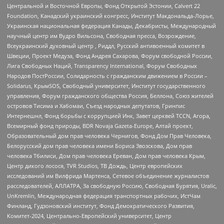
Центральной и Восточной Европы, Фонд Открытой Эстонии, Calvert 22
Foundation, Канадский украинский конгресс, Институт Макдональда-Лорье,
Украинская национальная федерация Канады, Декабристы, Международный
научный центр им Вудро Вильсона, Свободная пресса, Возрождение,
Всеукраинский духовный центр , Риддл, Русский антивоенный комитет в
Швеции, Проект Медуза, Фонд Андрея Сахарова, Форум свободной России,
Лига Свободных Наций, Transparеncy International, Форум Свободных
Народов ПостРоссии, Солидарность с гражданским движением в России –
Solidarus, КрымSOS, Свободный университет, Институт государственного
управления, Форум гражданского общества Россия, Беллона, Союз жителей
островов Тисима и Хабомаи, Съезд народных депутатов, Гринпис
Интернешнл, Фонд борьбы с коррупцией Инк, Завет церквей TCCN, Агора,
Всемирный фонд природы, BDR Novaja Gazeta-Europe, Алтай проект,
Образовательный дом прав человека Чернигов, Фонд Дом Прав Человека,
Белорусский дом прав человека имени Бориса Звозскова, Дом прав
человека Тбилиси, Дом прав человека Ереван, Дом прав человека Крым,
Центр дикого лосося, TVR Studios, ТВ Дождь, Центр европейских
исследований им Вилфрида Мартенса, Сетевое объединение журналистов
расследователей, АЛЛАТРА, За свободную Россию, Свободная Бурятия, Uralic,
UnKremlin, Международная федерация транспортных рабочих, ИстЧам
Финланд, Гудзоновский институт, Фонд Демократического Развития,
Комитет-2024, Центрально-Европейский университет, Центр