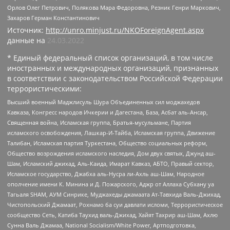
Орлов Олег Петрович, Полякова Мара Федоровна, Резник Генри Маркович,
Захаров Герман Константинович
Источник:
http://unro.minjust.ru/NKOForeignAgent.aspx
данные на
24.03.2022
* Единый федеральный список организаций, в том числе
иностранных и международных организаций, признанных
в соответствии с законодательством Российской Федерации
террористическими:
Высший военный Маджлисуль Шура Объединенных сил моджахедов
Кавказа, Конгресс народов Ичкерии и Дагестана, База, Асбат аль-Ансар,
Священная война, Исламская группа, Братья-мусульмане, Партия
исламского освобождения, Лашкар-И-Тайба, Исламская группа, Движение
Талибан, Исламская партия Туркестана, Общество социальных реформ,
Общество возрождения исламского наследия, Дом двух святых, Джунд аш-
Шам, Исламский джихад, Аль-Каида, Имарат Кавказ, АБТО, Правый сектор,
Исламское государство, Джабха аль-Нусра ли-Ахль аш-Шам, Народное
ополчение имени К. Минина и Д. Пожарского, Аджр от Аллаха Субхану уа
Тагьаля SHAM, АУМ Синрике, Муджахеды джамаата Ат-Тавхида Валь-Джихад,
Чистопольский Джамаат, Рохнамо ба суи давлати исломи, Террористическое
сообщество Сеть, Катиба Таухид валь-Джихад, Хайят Тахрир аш-Шам, Ахлю
Сунна Валь Джамаа, National Socialism/White Power, Артподготовка,