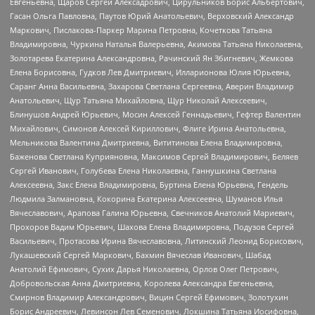
Евгеньевна, Щаров Сергей Алексадрович, Цирульников Борис Альбертович,
Гасан Ольга Павловна, Паутов Юрий Анатольевич, Верховский Александр
Маркович, Пислакова-Паркер Марина Петровна, Кочеткова Татьяна
Владимировна, Чуркина Наталья Валерьевна, Акимова Татьяна Николаевна,
Золотарева Екатерина Александровна, Рачинский Ян Збигневич, Жемкова
Елена Борисовна, Гудков Лев Дмитриевич, Илларионова Юлия Юрьевна,
Саранг Анна Васильевна, Захарова Светлана Сергеевна, Аверин Владимир
Анатольевич, Щур Татьяна Михайловна, Щур Николай Алексеевич,
Блинушов Андрей Юрьевич, Мосин Алексей Геннадьевич, Гефтер Валентин
Михайлович, Симонов Алексей Кириллович, Флиге Ирина Анатольевна,
Мельникова Валентина Дмитриевна, Вититинова Елена Владимировна,
Баженова Светлана Куприяновна, Максимов Сергей Владимирович, Беляев
Сергей Иванович, Голубева Елена Николаевна, Ганнушкина Светлана
Алексеевна, Закс Елена Владимировна, Буртина Елена Юрьевна, Гендель
Людмила Залмановна, Кокорина Екатерина Алексеевна, Шуманов Илья
Вячеславович, Арапова Галина Юрьевна, Свечников Анатолий Мариевич,
Прохоров Вадим Юрьевич, Шахова Елена Владимировна, Подузов Сергей
Васильевич, Протасова Ирина Вячеславовна, Литинский Леонид Борисович,
Лукашевский Сергей Маркович, Бахмин Вячеслав Иванович, Шабад
Анатолий Ефимович, Сухих Дарья Николаевна, Орлов Олег Петрович,
Добровольская Анна Дмитриевна, Королева Александра Евгеньевна,
Смирнов Владимир Александрович, Вицин Сергей Ефимович, Золотухин
Борис Андреевич, Левинсон Лев Семенович, Локшина Татьяна Иосифовна,