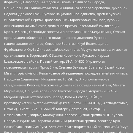
Формат-18, Благородный Орден Дьявола, Армия воли народа,
Национальная Социалистическая Инициатива города Череповца, Духовно-
Родовая Держава Русь, Русское национальное единство, Древнерусской
Инглистической церкви Православных Староверов-Инглингов, Русский
общенациональный союз, Движение против нелегальной иммиграции,
Кровь и Честь, О свободе совести и о религиозных объединениях, Омская
организация общественного политического движения Русское
национальное единство, Северное Братство, Клуб Болельщиков
Футбольного Клуба Динамо, Файзрахманисты, Мусульманская религиозная
организация п. Боровский, Община Коренного Русского народа
Щелковского района, Правый сектор, УНА - УНСО, Украинская
повстанческая армия, Тризуб им. Степана Бандеры, Братство, Белый Крест,
Misanthropic division, Религиозное объединение последователей инглиизма,
Народная Социальная Инициатива, TulaSkins, Этнополитическое
объединение Русские, Русское национальное объединение Атака, Мечеть
Мирмамеда, Община Коренного Русского народа г. Астрахани, ВОЛЯ,
Меджлис крымскотатарского народа, Рубеж Севера, ТОЙС, О
противодействии экстремистской деятельности, РЕВТАТПОД, Артподготовка,
Штольц, В честь иконы Божией Матери Державная, Сектор 16,
Независимость, Фирма, Молодежная правозащитная группа МПГ, Курсом
Правды и Единения, Каракольская инициативная группа, Автоград Крю,
Союз Славянских Сил Руси, Алля-Аят, Благотворительный пансионат Ак Умут,
Русская республика Русь, Арестантское уголовное единство, Башкорт, Нация