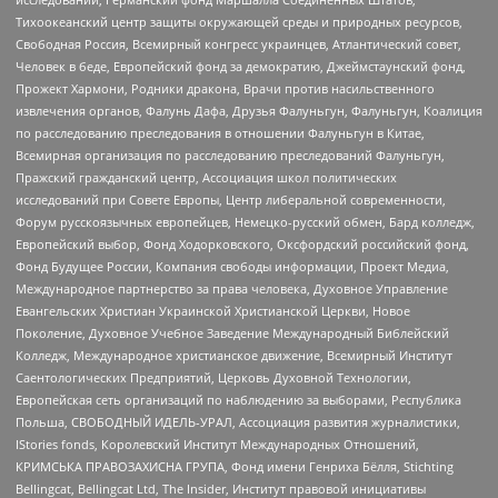
Тихоокеанский центр защиты окружающей среды и природных ресурсов,
Свободная Россия, Всемирный конгресс украинцев, Атлантический совет,
Человек в беде, Европейский фонд за демократию, Джеймстаунский фонд,
Прожект Хармони, Родники дракона, Врачи против насильственного
извлечения органов, Фалунь Дафа, Друзья Фалуньгун, Фалуньгун, Коалиция
по расследованию преследования в отношении Фалуньгун в Китае,
Всемирная организация по расследованию преследований Фалуньгун,
Пражский гражданский центр, Ассоциация школ политических
исследований при Совете Европы, Центр либеральной современности,
Форум русскоязычных европейцев, Немецко-русский обмен, Бард колледж,
Европейский выбор, Фонд Ходорковского, Оксфордский российский фонд,
Фонд Будущее России, Компания свободы информации, Проект Медиа,
Международное партнерство за права человека, Духовное Управление
Евангельских Христиан Украинской Христианской Церкви, Новое
Поколение, Духовное Учебное Заведение Международный Библейский
Колледж, Международное христианское движение, Всемирный Институт
Саентологических Предприятий, Церковь Духовной Технологии,
Европейская сеть организаций по наблюдению за выборами, Республика
Польша, СВОБОДНЫЙ ИДЕЛЬ-УРАЛ, Ассоциация развития журналистики,
IStories fonds, Королевский Институт Международных Отношений,
КРИМСЬКА ПРАВОЗАХИСНА ГРУПА, Фонд имени Генриха Бёлля, Stichting
Bellingcat, Bellingcat Ltd, The Insider, Институт правовой инициативы