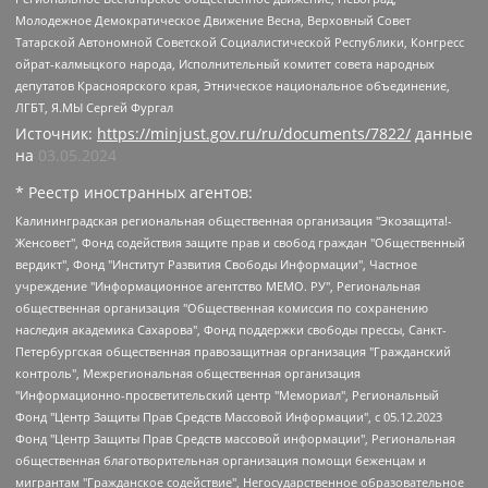
Молодежное Демократическое Движение Весна, Верховный Совет
Татарской Автономной Советской Социалистической Республики, Конгресс
ойрат-калмыцкого народа, Исполнительный комитет совета народных
депутатов Красноярского края, Этническое национальное объединение,
ЛГБТ, Я.МЫ Сергей Фургал
Источник:
https://minjust.gov.ru/ru/documents/7822/
данные
на
03.05.2024
* Реестр иностранных агентов:
Калининградская региональная общественная организация "Экозащита!-Женсовет", Фонд содействия защите прав и свобод граждан "Общественный вердикт", Фонд "Институт Развития Свободы Информации", Частное учреждение "Информационное агентство МЕМО. РУ", Региональная общественная организация "Общественная комиссия по сохранению наследия академика Сахарова", Фонд поддержки свободы прессы, Санкт-Петербургская общественная правозащитная организация "Гражданский контроль", Межрегиональная общественная организация "Информационно-просветительский центр "Мемориал", Региональный Фонд "Центр Защиты Прав Средств Массовой Информации", с 05.12.2023 Фонд "Центр Защиты Прав Средств массовой информации", Региональная общественная благотворительная организация помощи беженцам и мигрантам "Гражданское содействие", Негосударственное образовательное учреждение дополнительного профессионального образования (повышение квалификации) специалистов "АКАДЕМИЯ ПО ПРАВАМ ЧЕЛОВЕКА", Свердловская региональная общественная организация "Сутяжник", Автономная некоммерческая организация "Центр независимых социологических исследований", Союз общественных объединений "Российский исследовательский центр по правам человека", Региональное общественное учреждение научно-информационный центр "МЕМОРИАЛ", Некоммерческая организация "Фонд защиты гласности", Автономная некоммерческая организация "Институт прав человека", Городская общественная организация "Екатеринбургское общество "МЕМОРИАЛ", Городская общественная организация "Рязанское историко-просветительское и правозащитное общество "Мемориал" (Рязанский Мемориал), Челябинский региональный орган общественной самодеятельности – женское общественное объединение "Женщины Евразии", Челябинский региональный орган общественной самодеятельности "Уральская правозащитная группа", Фонд содействия защите здоровья и социальной справедливости имени Андрея Рылькова, Автономная Некоммерческая Организация "Аналитический Центр Юрия Левады", Автономная некоммерческая организация социальной поддержки населения "Проект Апрель", Региональная общественная организация помощи женщинам и детям, находящимся в кризисной ситуации "Информационно-методический центр "Анна", Фонд содействия развитию массовых коммуникаций и правовому просвещению "Так-так-Так", Фонд содействия устойчивому развитию "Серебряная тайга", Свердловский региональный общественный фонд социальных проектов "Новое время", "Idel.Реалии", Кавказ.Реалии, Крым.Реалии, Телеканал Настоящее Время, Татаро-башкирская служба Радио Свобода (Azatliq Radiosi), Радио Свободная Европа/Радио Свобода (PCE/PC), "Сибирь.Реалии", "Фактограф", Благотворительный фонд помощи осужденным и их семьям, Автономная некоммерческая организация "Институт глобализации и социальных движений", Фонд "В защиту прав заключенных", Частное учреждение "Центр поддержки и содействия развитию средств массовой информации", Пензенский региональный общественный благотворительный фонд "Гражданский союз", "Север.Реалии", Некоммерческая организация Фонд "Правовая инициатива", Общество с ограниченной ответственностью "Радио Свободная Европа/Радио Свобода", Чешское информационное агентство "MEDIUM-ORIENT", Красноярская региональная общественная организация "Мы против СПИДа", Камалягин Денис Николаевич, Маркелов Сергей Евгеньевич, Пономарев Лев Александрович, Савицкая Людмила Алексеевна, Автономная некоммерческая организация "Центр по работе с проблемой насилия "НАСИЛИЮ.НЕТ", Межрегиональный профессиональный союз работников здравоохранения "Альянс врачей", Юридическое лицо, зарегистрированное в Латвийской Республике, SIA "Medusa Project" (регистрационный номер 40103797863, дата регистрации 10.06.2014), Некоммерческая организация "Фонд по борьбе с коррупцией", Автономная некоммерческая организация "Институт права и публичной политики", Баданин Роман Сергеевич, Гликин Максим Александрович, Железнова Мария Михайловна, Лукьянова Юлия Сергеевна, Маетная Елизавета Витальевна, Маняхин Петр Борисович, Чуракова Ольга Владимировна, Ярош Юлия Петровна, Юридическое лицо "The Insider SIA", зарегистрированное в Риге, Латвийская Республика (дата регистрации 26.06.2015), являющееся администратором доменного имени интернет-издания "The Insider SIA", https://theins.ru, Постернак Алексей Евгеньевич, Рубин Михаил Аркадьевич, Анин Роман Александрович, Юридическое лицо Istories fonds, зарегистрированное в Латвийской Республике (регистрационный номер 50008295751, дата регистрации 24.02.2020), Великовский Дмитрий Александрович, Долинина Ирина Николаевна, Мароховская Алеся Алексеевна, Шлейнов Роман Юрьевич, Шмагун Олеся Валентиновна, Общество с ограниченной ответственностью "Альтаир 2021", Общество с ограниченной ответственностью "Вега 2021", Общество с ограниченной ответственностью "Главный редактор 2021", Общество с ограниченной ответственностью "Ромашки монолит", Важенков Артем Валерьевич, Ивановская областная общественная организация "Центр гендерных исследований", Гурман Юрий Альбертович, Медиапроект "ОВД-Инфо", Егоров Владимир Владимирович, Жилинский Владимир Александрович, Общество с ограниченной ответственностью "ЗП", Иванова София Юрьевна, Карезина Инна Павловна, Кильтау Екатерина Викторовна, Петров Алексей Викторович, Пискунов Сергей Евгеньевич, Смирнов Сергей Сергеевич, Тихонов Михаил Сергеевич, Общество с ограниченной ответственностью "ЖУРНАЛИСТ-ИНОСТРАННЫЙ АГЕНТ", Арапова Галина Юрьевна, Вольтская Татьяна Анатольевна, Американская компания "Mason G.E.S. Anonymous Foundation" (США), являющаяся владельцем интернет-издания https://mnews.world/, Компания "Stichting Bellingcat", зарегистрированная в Нидерландах (дата регистрации 11.07.2018), Захаров Андрей Вячеславович, Клепиковская Екатерина Дмитриевна, Общество с ограниченной ответственностью "МЕМО", Перл Роман Александрович, Симонов Евгений Алексеевич, Соловьева Елена Анатольевна, Сотников Даниил Владимирович, Сурначева Елизавета Дмитриевна, Автономная некоммерческая организация по защите прав человека и информированию населения "Якутия – Наше Мнение", Общество с ограниченной ответственностью "Москоу диджитал медиа", с 26.01.2023 Общество с ограниченной ответственностью "Чайка Белые сады", Ветошкина Валерия Валерьевна, Заговора Максим Александрович, Межрегиональное общественное движение "Российская ЛГБТ - сеть", Оленичев Максим Владимирович, Павлов Иван Юрьевич, Скворцова Елена Сергеевна, Общество с ограниченной ответственностью "Как бы инагент", Кочетков Игорь Викторович, Общество с ограниченной ответственностью "Честные выборы", Еланчик Олег Александрович, Общество с ограниченной ответственностью "Нобелевский призыв", Гималова Регина Эмилевна, Григорьев Андрей Валерьевич, Григорьева Алина Александровна, Ассоциация по содействию защите прав призывников, альтернативнослужащих и военнослужащих "Правозащитная группа "Гражданин.Армия.Право", Хисамова Регина Фаритовна, Автономная некоммерческая организация по реализации социально-правовых программ "Лилит", Дальневосточное общественное движение "Маяк", Санкт-Петербургская ЛГБТ-инициативная группа "Выход", Инициативная группа ЛГБТ+ "Реверс", Алексеев Андрей Викторович, Бекбулатова Таисия Львовна, Беляев Иван Михайлович, Владыкина Елена Сергеевна, Гельман Марат Александрович, Никульшина Вероника Юрьевна, Толоконникова Надежда Андреевна, Шендерович Виктор Анатольевич, Общество с ограниченной ответственностью "Данное сообщение", Общество с ограниченной ответственностью Издательский дом "Новая глава", Айнбиндер Александра Александровна, Московский комьюнити-центр для ЛГБТ+инициатив, Благотворительный фонд развития филантропии, Deutsche Welle (Германия, Kurt-Schumacher-Strasse 3, 53113 Bonn), Борзунова Мария Михайловна, Воробьев Виктор Викторович, Голубева Анна Львовна, Константинова Алла Михайловна, Малкова Ирина Владимировна, Мурадов Мурад Абдулгалимович, Осетинская Елизавета Николаевна, Понасенков Евгений Николаевич, Ганапольский Матвей Юрьевич, Киселев Евгений Алексеевич, Борухович Ирина Григорьевна, Дремин Иван Тимофеевич, Дубровский Дмитрий Викторович, Красноярская региональная общественная организация поддержки и развития альтернативных образовательных технологий и межкультурных коммуникаций "ИНТЕРРА", Маяковская Екатерина Алексеевна, Фейгин Марк Захарович, Филимонов Андрей Викторович, Дзугкоева Регина Николаевна, Доброхотов Роман Александрович, Дудь Юрий Александрович, Елкин Сергей Владимирович, Кругликов Кирилл Игоревич, Сабунаева Мария Леонидовна, Семенов Алексей Владимирович, Шаинян Карен Багратович, Шульман Екатерина Михайловна, Асафьев Артур Валерьевич, Вахштайн Виктор Семенович, Венедиктов Алексей Алексеевич, Лушникова Екатерина Евгеньевна, Волков Леонид Михайлович, Невзоров Александр Глебович, Пархоменко Сергей Борисович, Сироткин Ярослав Николаевич, Кара-Мурза Владимир Владимирович, Баранова Наталья Владимировна, Гозман Леонид Яковлевич, Кагарлицкий Борис Юльевич, Климарев Михаил Валерьевич, Милов Владимир Станиславович, Автономная некоммерческая организация Краснодарский центр современного искусства "Типография", Моргенштерн Алишер Тагирович, Соболь Любовь Эдуардовна, Общество с ограниченной ответственностью "ЛИЗА НОРМ", Каспаров Гарри Кимович, Ходорковский Михаил Борисович, Общество с ограниченной ответственностью "Апрельские тезисы", Данилович Ирина Брониславовна, Кашин Олег Владимирович, Петров Николай Владимирович, Пивоваров Алексей Владимирович, Соколов Михаил Владимирович, Цветкова Юлия Владимировна, Чичваркин Евгений Александрович, Комитет против пыток/Команда против пыток, Общество с ограниченной ответственностью "Первый научный", Общество с ограниченной ответственностью "Вертолет и ко", Белоцерковская Вероника Борисовна, Кац Максим Евгеньевич, Лазарева Татьяна Юрьевна, Шаведдинов Руслан Табризович, Яшин Илья Валерьевич, Общество с ограниченной ответственностью "Иноагент ААВ", Алешковский Дмитрий Петрович, Альбац Евгения Марковна, Быков Дмитрий Львович, Галямина Юлия Евгеньевна, Лойко Сергей Леонидович, Мартынов Кирилл Константинович, Медведев Сергей Александрович, Крашенинников Федор Геннадиевич, Гордеева Катерина Вл