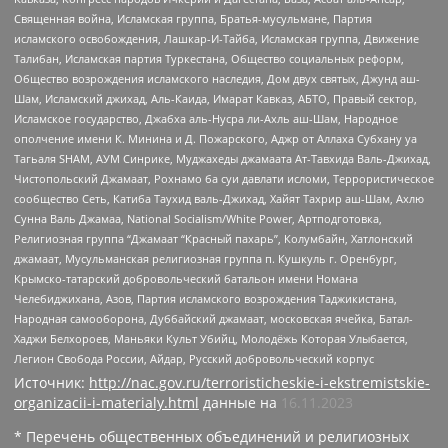
Священная война, Исламская группа, Братья-мусульмане, Партия
исламского освобождения, Лашкар-И-Тайба, Исламская группа, Движение
Талибан, Исламская партия Туркестана, Общество социальных реформ,
Общество возрождения исламского наследия, Дом двух святых, Джунд аш-
Шам, Исламский джихад, Аль-Каида, Имарат Кавказ, АБТО, Правый сектор,
Исламское государство, Джабха аль-Нусра ли-Ахль аш-Шам, Народное
ополчение имени К. Минина и Д. Пожарского, Аджр от Аллаха Субхану уа
Тагьаля SHAM, АУМ Синрике, Муджахеды джамаата Ат-Тавхида Валь-Джихад,
Чистопольский Джамаат, Рохнамо ба суи давлати исломи, Террористическое
сообщество Сеть, Катиба Таухид валь-Джихад, Хайят Тахрир аш-Шам, Ахлю
Сунна Валь Джамаа, National Socialism/White Power, Артподготовка,
Религиозная группа “Джамаат “Красный пахарь”, Колумбайн, Хатлонский
джамаат, Мусульманская религиозная группа п. Кушкуль г. Оренбург,
Крымско-татарский добровольческий батальон имени Номана
Челебиджихана, Азов, Партия исламского возрождения Таджикистана,
Народная самооборона, Дуббайский джамаат, московская ячейка, Батал-
Хаджи Белхороев, Маньяки Культ Убийц, Молодёжь Которая Улыбается,
Легион Свобода России, Айдар, Русский добровольческий корпус
Источник:
http://nac.gov.ru/terroristicheskie-i-ekstremistskie-
organizacii-i-materialy.html
данные на
16.11.2023
* Перечень общественных объединений и религиозных