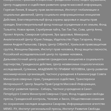
Центр поддержки и содействия развитию средств массовой информации,
Горячая Линия, В защиту прав заключенных, Институт глобализации и
социальных движений, Центр социально-информационных инициатив
Действие, Благотворительный фонд охраны здоровья и защиты прав
граждан, Благотворительный фонд помощи осужденным и их семьям, Фонд
Тольятти, Новое время, Серебряная тайга, Так-Так-Так, Сова, центр Анна,
Проект Апрель, Самарская губерния, Эра здоровья, Мемориал,
Аналитический Центр Юрия Левады, Издательство Парк Гагарина, Фонд
имени Андрея Рылькова, Сфера, Центр СИБАЛЬТ, Уральская правозащитная
группа, Женщины Евразии, Институт прав человека, Фонд защиты гласности,
Российский исследовательский центр по правам человека,
Дальневосточный центр развития гражданских инициатив и социального
партнерства, Гражданское действие, Центр независимых социологических
исследований, Сутяжник, АКАДЕМИЯ ПО ПРАВАМ ЧЕЛОВЕКА, Центр развития
некоммерческих организаций, Частное учреждение в Калининграде Совета
Министров северных стран, Гражданское содействие, Трансперенси
Интернешнл-Р, Центр Защиты Прав Средств Массовой Информации,
Институт развития прессы - Сибирь, Частное учреждение в Санкт-
Петербурге Совета Министров Северных Стран, Фонд поддержки свободы
прессы, Гражданский контроль, Человек и Закон, Общественная комиссия
по сохранению наследия академика Сахарова, Информационное агентство
МЕМО. РУ, Институт региональной прессы, Институт Развития Свободы