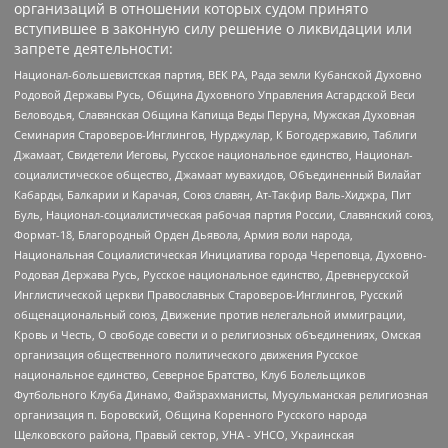
организаций в отношении которых судом принято
вступившее в законную силу решение о ликвидации или
запрете деятельности:
Национал-большевистская партия, ВЕК РА, Рада земли Кубанской Духовно
Родовой Державы Русь, Община Духовного Управления Асгардской Веси
Беловодья, Славянская Община Капища Веды Перуна, Мужская Духовная
Семинария Староверов-Инглингов, Нурджулар, К Богодержавию, Таблиги
Джамаат, Свидетели Иеговы, Русское национальное единство, Национал-
социалистическое общество, Джамаат мувахидов, Объединенный Вилайат
Кабарды, Балкарии и Карачая, Союз славян, Ат-Такфир Валь-Хиджра, Пит
Буль, Национал-социалистическая рабочая партия России, Славянский союз,
Формат-18, Благородный Орден Дьявола, Армия воли народа,
Национальная Социалистическая Инициатива города Череповца, Духовно-
Родовая Держава Русь, Русское национальное единство, Древнерусской
Инглистической церкви Православных Староверов-Инглингов, Русский
общенациональный союз, Движение против нелегальной иммиграции,
Кровь и Честь, О свободе совести и о религиозных объединениях, Омская
организация общественного политического движения Русское
национальное единство, Северное Братство, Клуб Болельщиков
Футбольного Клуба Динамо, Файзрахманисты, Мусульманская религиозная
организация п. Боровский, Община Коренного Русского народа
Щелковского района, Правый сектор, УНА - УНСО, Украинская