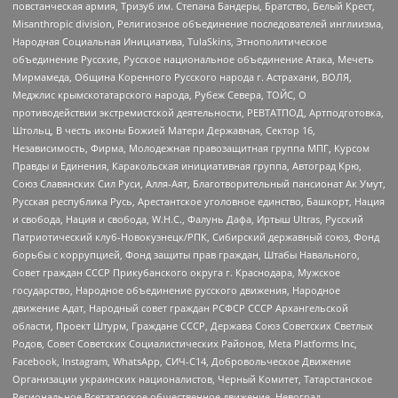
повстанческая армия, Тризуб им. Степана Бандеры, Братство, Белый Крест,
Misanthropic division, Религиозное объединение последователей инглиизма,
Народная Социальная Инициатива, TulaSkins, Этнополитическое
объединение Русские, Русское национальное объединение Атака, Мечеть
Мирмамеда, Община Коренного Русского народа г. Астрахани, ВОЛЯ,
Меджлис крымскотатарского народа, Рубеж Севера, ТОЙС, О
противодействии экстремистской деятельности, РЕВТАТПОД, Артподготовка,
Штольц, В честь иконы Божией Матери Державная, Сектор 16,
Независимость, Фирма, Молодежная правозащитная группа МПГ, Курсом
Правды и Единения, Каракольская инициативная группа, Автоград Крю,
Союз Славянских Сил Руси, Алля-Аят, Благотворительный пансионат Ак Умут,
Русская республика Русь, Арестантское уголовное единство, Башкорт, Нация
и свобода, Нация и свобода, W.H.С., Фалунь Дафа, Иртыш Ultras, Русский
Патриотический клуб-Новокузнецк/РПК, Сибирский державный союз, Фонд
борьбы с коррупцией, Фонд защиты прав граждан, Штабы Навального,
Совет граждан СССР Прикубанского округа г. Краснодара, Мужское
государство, Народное объединение русского движения, Народное
движение Адат, Народный совет граждан РСФСР СССР Архангельской
области, Проект Штурм, Граждане СССР, Держава Союз Советских Светлых
Родов, Совет Советских Социалистических Районов, Meta Platforms Inc,
Facebook, Instagram, WhatsApp, СИЧ-С14, Добровольческое Движение
Организации украинских националистов, Черный Комитет, Татарстанское
Региональное Всетатарское общественное движение, Невоград,