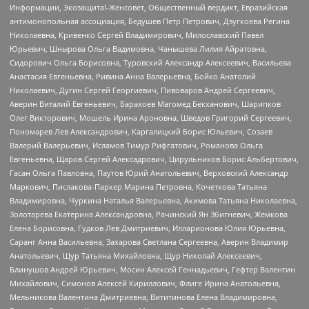
Информации, Экозащита!-Женсовет, Общественный вердикт, Евразийская
антимонопольная ассоциация, Бедушев Петр Петрович, Дзугкоева Регина
Николаевна, Кривенко Сергей Владимирович, Милославский Павел
Юрьевич, Шнырова Ольга Вадимовна, Чанышева Лилия Айратовна,
Сидорович Ольга Борисовна, Туровский Александр Алексеевич, Васильева
Анастасия Евгеньевна, Ривина Анна Валерьевна, Бойко Анатолий
Николаевич, Дугин Сергей Георгиевич, Пивоваров Андрей Сергеевич,
Аверин Виталий Евгеньевич, Барахоев Магомед Бекханович, Шарипков
Олег Викторович, Мошель Ирина Ароновна, Шведов Григорий Сергеевич,
Пономарев Лев Александрович, Каргалицкий Борис Юльевич, Созаев
Валерий Валерьевич, Исламов Тимур Рифгатович, Романова Ольга
Евгеньевна, Щаров Сергей Алексадрович, Цирульников Борис Альбертович,
Гасан Ольга Павловна, Паутов Юрий Анатольевич, Верховский Александр
Маркович, Пислакова-Паркер Марина Петровна, Кочеткова Татьяна
Владимировна, Чуркина Наталья Валерьевна, Акимова Татьяна Николаевна,
Золотарева Екатерина Александровна, Рачинский Ян Збигневич, Жемкова
Елена Борисовна, Гудков Лев Дмитриевич, Илларионова Юлия Юрьевна,
Саранг Анна Васильевна, Захарова Светлана Сергеевна, Аверин Владимир
Анатольевич, Щур Татьяна Михайловна, Щур Николай Алексеевич,
Блинушов Андрей Юрьевич, Мосин Алексей Геннадьевич, Гефтер Валентин
Михайлович, Симонов Алексей Кириллович, Флиге Ирина Анатольевна,
Мельникова Валентина Дмитриевна, Вититинова Елена Владимировна,