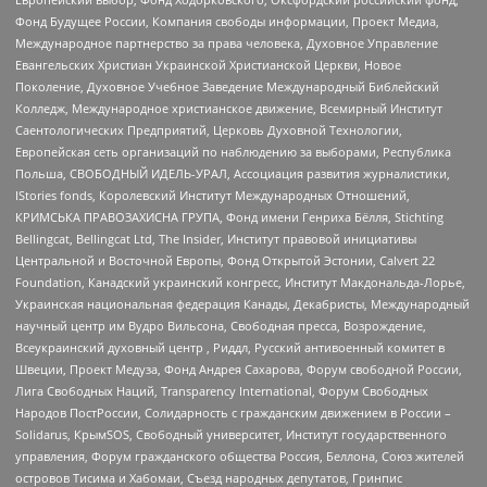
Фонд Будущее России, Компания свободы информации, Проект Медиа,
Международное партнерство за права человека, Духовное Управление
Евангельских Христиан Украинской Христианской Церкви, Новое
Поколение, Духовное Учебное Заведение Международный Библейский
Колледж, Международное христианское движение, Всемирный Институт
Саентологических Предприятий, Церковь Духовной Технологии,
Европейская сеть организаций по наблюдению за выборами, Республика
Польша, СВОБОДНЫЙ ИДЕЛЬ-УРАЛ, Ассоциация развития журналистики,
IStories fonds, Королевский Институт Международных Отношений,
КРИМСЬКА ПРАВОЗАХИСНА ГРУПА, Фонд имени Генриха Бёлля, Stichting
Bellingcat, Bellingcat Ltd, The Insider, Институт правовой инициативы
Центральной и Восточной Европы, Фонд Открытой Эстонии, Calvert 22
Foundation, Канадский украинский конгресс, Институт Макдональда-Лорье,
Украинская национальная федерация Канады, Декабристы, Международный
научный центр им Вудро Вильсона, Свободная пресса, Возрождение,
Всеукраинский духовный центр , Риддл, Русский антивоенный комитет в
Швеции, Проект Медуза, Фонд Андрея Сахарова, Форум свободной России,
Лига Свободных Наций, Transparеncy International, Форум Свободных
Народов ПостРоссии, Солидарность с гражданским движением в России –
Solidarus, КрымSOS, Свободный университет, Институт государственного
управления, Форум гражданского общества Россия, Беллона, Союз жителей
островов Тисима и Хабомаи, Съезд народных депутатов, Гринпис