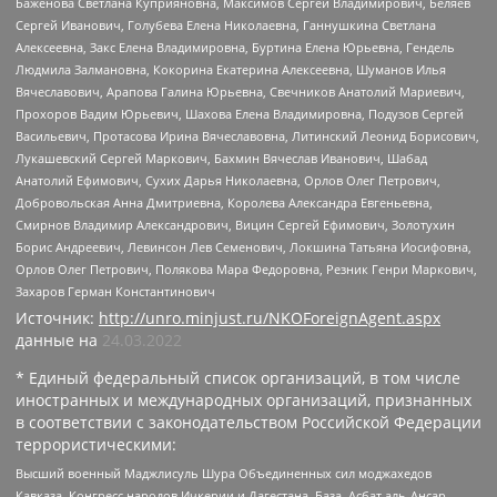
Баженова Светлана Куприяновна, Максимов Сергей Владимирович, Беляев
Сергей Иванович, Голубева Елена Николаевна, Ганнушкина Светлана
Алексеевна, Закс Елена Владимировна, Буртина Елена Юрьевна, Гендель
Людмила Залмановна, Кокорина Екатерина Алексеевна, Шуманов Илья
Вячеславович, Арапова Галина Юрьевна, Свечников Анатолий Мариевич,
Прохоров Вадим Юрьевич, Шахова Елена Владимировна, Подузов Сергей
Васильевич, Протасова Ирина Вячеславовна, Литинский Леонид Борисович,
Лукашевский Сергей Маркович, Бахмин Вячеслав Иванович, Шабад
Анатолий Ефимович, Сухих Дарья Николаевна, Орлов Олег Петрович,
Добровольская Анна Дмитриевна, Королева Александра Евгеньевна,
Смирнов Владимир Александрович, Вицин Сергей Ефимович, Золотухин
Борис Андреевич, Левинсон Лев Семенович, Локшина Татьяна Иосифовна,
Орлов Олег Петрович, Полякова Мара Федоровна, Резник Генри Маркович,
Захаров Герман Константинович
Источник:
http://unro.minjust.ru/NKOForeignAgent.aspx
данные на
24.03.2022
* Единый федеральный список организаций, в том числе
иностранных и международных организаций, признанных
в соответствии с законодательством Российской Федерации
террористическими:
Высший военный Маджлисуль Шура Объединенных сил моджахедов
Кавказа, Конгресс народов Ичкерии и Дагестана, База, Асбат аль-Ансар,