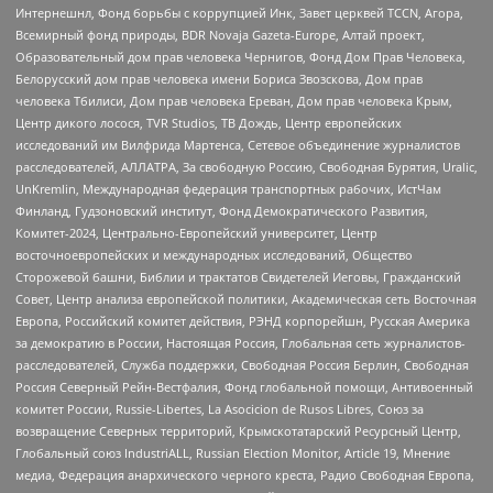
Интернешнл, Фонд борьбы с коррупцией Инк, Завет церквей TCCN, Агора,
Всемирный фонд природы, BDR Novaja Gazeta-Europe, Алтай проект,
Образовательный дом прав человека Чернигов, Фонд Дом Прав Человека,
Белорусский дом прав человека имени Бориса Звозскова, Дом прав
человека Тбилиси, Дом прав человека Ереван, Дом прав человека Крым,
Центр дикого лосося, TVR Studios, ТВ Дождь, Центр европейских
исследований им Вилфрида Мартенса, Сетевое объединение журналистов
расследователей, АЛЛАТРА, За свободную Россию, Свободная Бурятия, Uralic,
UnKremlin, Международная федерация транспортных рабочих, ИстЧам
Финланд, Гудзоновский институт, Фонд Демократического Развития,
Комитет-2024, Центрально-Европейский университет, Центр
восточноевропейских и международных исследований, Общество
Сторожевой башни, Библии и трактатов Свидетелей Иеговы, Гражданский
Совет, Центр анализа европейской политики, Академическая сеть Восточная
Европа, Российский комитет действия, РЭНД корпорейшн, Русская Америка
за демократию в России, Настоящая Россия, Глобальная сеть журналистов-
расследователей, Служба поддержки, Свободная Россия Берлин, Свободная
Россия Северный Рейн-Вестфалия, Фонд глобальной помощи, Антивоенный
комитет России, Russie-Libertes, La Asocicion de Rusos Libres, Союз за
возвращение Северных территорий, Крымскотатарский Ресурсный Центр,
Глобальный союз IndustriALL, Russian Election Monitor, Article 19, Мнение
медиа, Федерация анархического черного креста, Радио Свободная Европа,