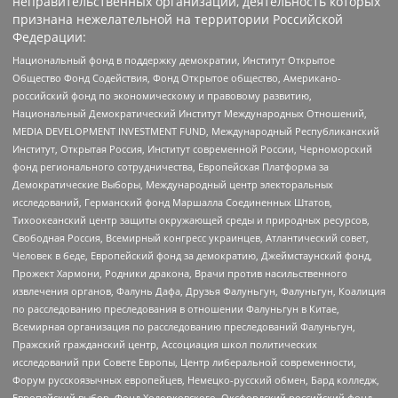
неправительственных организаций, деятельность которых
признана нежелательной на территории Российской
Федерации:
Национальный фонд в поддержку демократии, Институт Открытое
Общество Фонд Содействия, Фонд Открытое общество, Американо-
российский фонд по экономическому и правовому развитию,
Национальный Демократический Институт Международных Отношений,
MEDIA DEVELOPMENT INVESTMENT FUND, Международный Республиканский
Институт, Открытая Россия, Институт современной России, Черноморский
фонд регионального сотрудничества, Европейская Платформа за
Демократические Выборы, Международный центр электоральных
исследований, Германский фонд Маршалла Соединенных Штатов,
Тихоокеанский центр защиты окружающей среды и природных ресурсов,
Свободная Россия, Всемирный конгресс украинцев, Атлантический совет,
Человек в беде, Европейский фонд за демократию, Джеймстаунский фонд,
Прожект Хармони, Родники дракона, Врачи против насильственного
извлечения органов, Фалунь Дафа, Друзья Фалуньгун, Фалуньгун, Коалиция
по расследованию преследования в отношении Фалуньгун в Китае,
Всемирная организация по расследованию преследований Фалуньгун,
Пражский гражданский центр, Ассоциация школ политических
исследований при Совете Европы, Центр либеральной современности,
Форум русскоязычных европейцев, Немецко-русский обмен, Бард колледж,
Европейский выбор, Фонд Ходорковского, Оксфордский российский фонд,