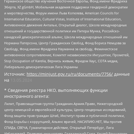
Германское общество изучения Восточной Европы, Фонд имени Фридриха
Эберта, XZ gGmbH, Мобильная академия поддержки гендерной демократии
и миротворчества, Форум имени Льва Копелева, American Councils for
International Education, Cultural Vistas, Institute of International Education,
Антивоенное движение Антальи, Открытый диалог, Школа международных
отношений и государственной политики им Питера Мунка, Российско-
канадский демократический альянс, Школа международных отношений им
Нормана Патерсона, Центр Гражданских Свобод, Фонд Бориса Немцова за
Свободу, Фонд имени Фридриха Науманна за свободу, Феминистское
антивоенное сопротивление, Комитет независимости Ингушетии, Прометей,
Stop Occupation of Karelia, Вернись живым, Фридом Хаус, СОТА медиа,
Либерально-демократическая Лига Украины
Источник:
https://minjust.gov.ru/ru/documents/7756/
данные
на
13.05.2024
* Сведения реестра НКО, выполняющих функции
иностранного агента:
Лилит, Правозащитная группа Гражданин.Армия.Право, Нижегородский
центр немецкой и европейской культуры, Центр гендерных исследований,
Фонд защиты прав граждан Штаб, Институт права и публичной политики,
Фонд борьбы с коррупцией, Альянс врачей, НАСИЛИЮ.НЕТ, Мы против
СПИДа, СВЕЧА, Гуманитарное действие, Открытый Петербург, Лига
Избирателей, Правовая инициатива, Гражданский Союз, Хасдей Ерушалаим,