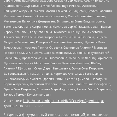
Саранг Анна Васильевна, Захарова Светлана Сергеевна, Аверин Владимир
Анатольевич, Щур Татьяна Михайловна, Щур Николай Алексеевич,
Блинушов Андрей Юрьевич, Мосин Алексей Геннадьевич, Гефтер Валентин
Михайлович, Симонов Алексей Кириллович, Флиге Ирина Анатольевна,
Мельникова Валентина Дмитриевна, Вититинова Елена Владимировна,
Баженова Светлана Куприяновна, Максимов Сергей Владимирович, Беляев
Сергей Иванович, Голубева Елена Николаевна, Ганнушкина Светлана
Алексеевна, Закс Елена Владимировна, Буртина Елена Юрьевна, Гендель
Людмила Залмановна, Кокорина Екатерина Алексеевна, Шуманов Илья
Вячеславович, Арапова Галина Юрьевна, Свечников Анатолий Мариевич,
Прохоров Вадим Юрьевич, Шахова Елена Владимировна, Подузов Сергей
Васильевич, Протасова Ирина Вячеславовна, Литинский Леонид Борисович,
Лукашевский Сергей Маркович, Бахмин Вячеслав Иванович, Шабад
Анатолий Ефимович, Сухих Дарья Николаевна, Орлов Олег Петрович,
Добровольская Анна Дмитриевна, Королева Александра Евгеньевна,
Смирнов Владимир Александрович, Вицин Сергей Ефимович, Золотухин
Борис Андреевич, Левинсон Лев Семенович, Локшина Татьяна Иосифовна,
Орлов Олег Петрович, Полякова Мара Федоровна, Резник Генри Маркович,
Захаров Герман Константинович
Источник:
http://unro.minjust.ru/NKOForeignAgent.aspx
данные на
24.03.2022
* Единый федеральный список организаций, в том числе