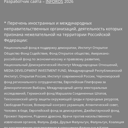
Разработчик сайта –
INFOROS
2026
* Перечень иностранных и международных
неправительственных организаций, деятельность которых
признана нежелательной на территории Российской
Федерации:
Национальный фонд в поддержку демократии, Институт Открытое
Общество Фонд Содействия, Фонд Открытое общество, Американо-
российский фонд по экономическому и правовому развитию,
Национальный Демократический Институт Международных Отношений,
MEDIA DEVELOPMENT INVESTMENT FUND, Международный Республиканский
Институт, Открытая Россия, Институт современной России, Черноморский
фонд регионального сотрудничества, Европейская Платформа за
Демократические Выборы, Международный центр электоральных
исследований, Германский фонд Маршалла Соединенных Штатов,
Тихоокеанский центр защиты окружающей среды и природных ресурсов,
Свободная Россия, Всемирный конгресс украинцев, Атлантический совет,
Человек в беде, Европейский фонд за демократию, Джеймстаунский фонд,
Прожект Хармони, Родники дракона, Врачи против насильственного
извлечения органов, Фалунь Дафа, Друзья Фалуньгун, Фалуньгун, Коалиция
по расследованию преследования в отношении Фалуньгун в Китае,