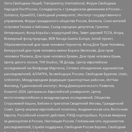
Лига Свободных Наций, Transparеncy International, Форум Свободных
Народов ПостРоссии, Солидарность с гражданским движением в России –
Solidarus, КрымSOS, Свободный университет, Институт государственного
управления, Форум гражданского общества Россия, Беллона, Союз жителей
островов Тисима и Хабомаи, Съезд народных депутатов, Гринпис
Интернешнл, Фонд борьбы с коррупцией Инк, Завет церквей TCCN, Агора,
Всемирный фонд природы, BDR Novaja Gazeta-Europe, Алтай проект,
Образовательный дом прав человека Чернигов, Фонд Дом Прав Человека,
Белорусский дом прав человека имени Бориса Звозскова, Дом прав
человека Тбилиси, Дом прав человека Ереван, Дом прав человека Крым,
Центр дикого лосося, TVR Studios, ТВ Дождь, Центр европейских
исследований им Вилфрида Мартенса, Сетевое объединение журналистов
расследователей, АЛЛАТРА, За свободную Россию, Свободная Бурятия, Uralic,
UnKremlin, Международная федерация транспортных рабочих, ИстЧам
Финланд, Гудзоновский институт, Фонд Демократического Развития,
Комитет-2024, Центрально-Европейский университет, Центр
восточноевропейских и международных исследований, Общество
Сторожевой башни, Библии и трактатов Свидетелей Иеговы, Гражданский
Совет, Центр анализа европейской политики, Академическая сеть Восточная
Европа, Российский комитет действия, РЭНД корпорейшн, Русская Америка
за демократию в России, Настоящая Россия, Глобальная сеть журналистов-
расследователей, Служба поддержки, Свободная Россия Берлин, Свободная