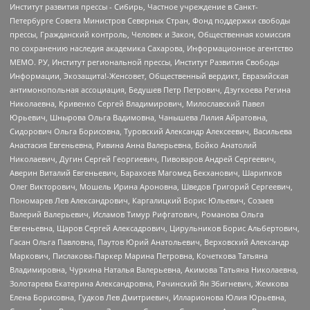
Институт развития прессы - Сибирь, Частное учреждение в Санкт-
Петербурге Совета Министров Северных Стран, Фонд поддержки свободы
прессы, Гражданский контроль, Человек и Закон, Общественная комиссия
по сохранению наследия академика Сахарова, Информационное агентство
МЕМО. РУ, Институт региональной прессы, Институт Развития Свободы
Информации, Экозащита!-Женсовет, Общественный вердикт, Евразийская
антимонопольная ассоциация, Бедушев Петр Петрович, Дзугкоева Регина
Николаевна, Кривенко Сергей Владимирович, Милославский Павел
Юрьевич, Шнырова Ольга Вадимовна, Чанышева Лилия Айратовна,
Сидорович Ольга Борисовна, Туровский Александр Алексеевич, Васильева
Анастасия Евгеньевна, Ривина Анна Валерьевна, Бойко Анатолий
Николаевич, Дугин Сергей Георгиевич, Пивоваров Андрей Сергеевич,
Аверин Виталий Евгеньевич, Барахоев Магомед Бекханович, Шарипков
Олег Викторович, Мошель Ирина Ароновна, Шведов Григорий Сергеевич,
Пономарев Лев Александрович, Каргалицкий Борис Юльевич, Созаев
Валерий Валерьевич, Исламов Тимур Рифгатович, Романова Ольга
Евгеньевна, Щаров Сергей Алексадрович, Цирульников Борис Альбертович,
Гасан Ольга Павловна, Паутов Юрий Анатольевич, Верховский Александр
Маркович, Пислакова-Паркер Марина Петровна, Кочеткова Татьяна
Владимировна, Чуркина Наталья Валерьевна, Акимова Татьяна Николаевна,
Золотарева Екатерина Александровна, Рачинский Ян Збигневич, Жемкова
Елена Борисовна, Гудков Лев Дмитриевич, Илларионова Юлия Юрьевна,