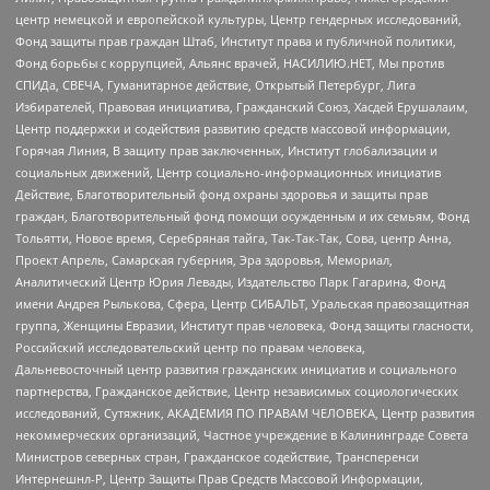
центр немецкой и европейской культуры, Центр гендерных исследований,
Фонд защиты прав граждан Штаб, Институт права и публичной политики,
Фонд борьбы с коррупцией, Альянс врачей, НАСИЛИЮ.НЕТ, Мы против
СПИДа, СВЕЧА, Гуманитарное действие, Открытый Петербург, Лига
Избирателей, Правовая инициатива, Гражданский Союз, Хасдей Ерушалаим,
Центр поддержки и содействия развитию средств массовой информации,
Горячая Линия, В защиту прав заключенных, Институт глобализации и
социальных движений, Центр социально-информационных инициатив
Действие, Благотворительный фонд охраны здоровья и защиты прав
граждан, Благотворительный фонд помощи осужденным и их семьям, Фонд
Тольятти, Новое время, Серебряная тайга, Так-Так-Так, Сова, центр Анна,
Проект Апрель, Самарская губерния, Эра здоровья, Мемориал,
Аналитический Центр Юрия Левады, Издательство Парк Гагарина, Фонд
имени Андрея Рылькова, Сфера, Центр СИБАЛЬТ, Уральская правозащитная
группа, Женщины Евразии, Институт прав человека, Фонд защиты гласности,
Российский исследовательский центр по правам человека,
Дальневосточный центр развития гражданских инициатив и социального
партнерства, Гражданское действие, Центр независимых социологических
исследований, Сутяжник, АКАДЕМИЯ ПО ПРАВАМ ЧЕЛОВЕКА, Центр развития
некоммерческих организаций, Частное учреждение в Калининграде Совета
Министров северных стран, Гражданское содействие, Трансперенси
Интернешнл-Р, Центр Защиты Прав Средств Массовой Информации,