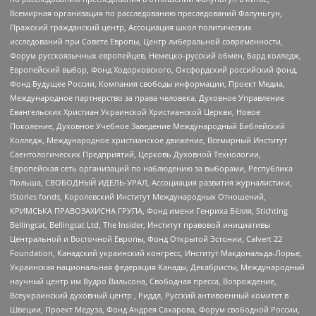
Всемирная организация по расследованию преследований Фалуньгун,
Пражский гражданский центр, Ассоциация школ политических
исследований при Совете Европы, Центр либеральной современности,
Форум русскоязычных европейцев, Немецко-русский обмен, Бард колледж,
Европейский выбор, Фонд Ходорковского, Оксфордский российский фонд,
Фонд Будущее России, Компания свободы информации, Проект Медиа,
Международное партнерство за права человека, Духовное Управление
Евангельских Христиан Украинской Христианской Церкви, Новое
Поколение, Духовное Учебное Заведение Международный Библейский
Колледж, Международное христианское движение, Всемирный Институт
Саентологических Предприятий, Церковь Духовной Технологии,
Европейская сеть организаций по наблюдению за выборами, Республика
Польша, СВОБОДНЫЙ ИДЕЛЬ-УРАЛ, Ассоциация развития журналистики,
IStories fonds, Королевский Институт Международных Отношений,
КРИМСЬКА ПРАВОЗАХИСНА ГРУПА, Фонд имени Генриха Бёлля, Stichting
Bellingcat, Bellingcat Ltd, The Insider, Институт правовой инициативы
Центральной и Восточной Европы, Фонд Открытой Эстонии, Calvert 22
Foundation, Канадский украинский конгресс, Институт Макдональда-Лорье,
Украинская национальная федерация Канады, Декабристы, Международный
научный центр им Вудро Вильсона, Свободная пресса, Возрождение,
Всеукраинский духовный центр , Риддл, Русский антивоенный комитет в
Швеции, Проект Медуза, Фонд Андрея Сахарова, Форум свободной России,