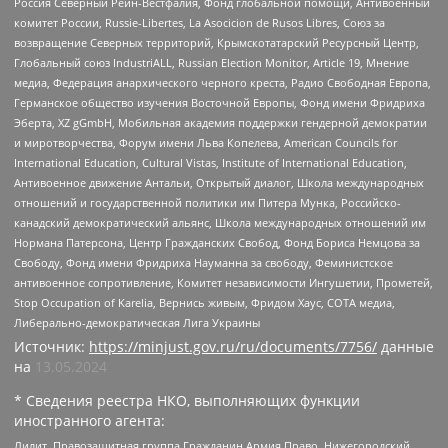
Россия Северный Рейн-Вестфалия, Фонд глобальной помощи, Антивоенный
комитет России, Russie-Libertes, La Asocicion de Rusos Libres, Союз за
возвращение Северных территорий, Крымскотатарский Ресурсный Центр,
Глобальный союз IndustriALL, Russian Election Monitor, Article 19, Мнение
медиа, Федерация анархического черного креста, Радио Свободная Европа,
Германское общество изучения Восточной Европы, Фонд имени Фридриха
Эберта, XZ gGmbH, Мобильная академия поддержки гендерной демократии
и миротворчества, Форум имени Льва Копелева, American Councils for
International Education, Cultural Vistas, Institute of International Education,
Антивоенное движение Антальи, Открытый диалог, Школа международных
отношений и государственной политики им Питера Мунка, Российско-
канадский демократический альянс, Школа международных отношений им
Нормана Патерсона, Центр Гражданских Свобод, Фонд Бориса Немцова за
Свободу, Фонд имени Фридриха Науманна за свободу, Феминистское
антивоенное сопротивление, Комитет независимости Ингушетии, Прометей,
Stop Occupation of Karelia, Вернись живым, Фридом Хаус, СОТА медиа,
Либерально-демократическая Лига Украины
Источник:
https://minjust.gov.ru/ru/documents/7756/
данные
на
13.05.2024
* Сведения реестра НКО, выполняющих функции
иностранного агента:
Лилит, Правозащитная группа Гражданин.Армия.Право, Нижегородский