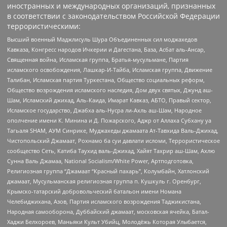
иностранных и международных организаций, признанных
в соответствии с законодательством Российской Федерации
террористическими:
Высший военный Маджлисуль Шура Объединенных сил моджахедов
Кавказа, Конгресс народов Ичкерии и Дагестана, База, Асбат аль-Ансар,
Священная война, Исламская группа, Братья-мусульмане, Партия
исламского освобождения, Лашкар-И-Тайба, Исламская группа, Движение
Талибан, Исламская партия Туркестана, Общество социальных реформ,
Общество возрождения исламского наследия, Дом двух святых, Джунд аш-
Шам, Исламский джихад, Аль-Каида, Имарат Кавказ, АБТО, Правый сектор,
Исламское государство, Джабха аль-Нусра ли-Ахль аш-Шам, Народное
ополчение имени К. Минина и Д. Пожарского, Аджр от Аллаха Субхану уа
Тагьаля SHAM, АУМ Синрике, Муджахеды джамаата Ат-Тавхида Валь-Джихад,
Чистопольский Джамаат, Рохнамо ба суи давлати исломи, Террористическое
сообщество Сеть, Катиба Таухид валь-Джихад, Хайят Тахрир аш-Шам, Ахлю
Сунна Валь Джамаа, National Socialism/White Power, Артподготовка,
Религиозная группа “Джамаат “Красный пахарь”, Колумбайн, Хатлонский
джамаат, Мусульманская религиозная группа п. Кушкуль г. Оренбург,
Крымско-татарский добровольческий батальон имени Номана
Челебиджихана, Азов, Партия исламского возрождения Таджикистана,
Народная самооборона, Дуббайский джамаат, московская ячейка, Батал-
Хаджи Белхороев, Маньяки Культ Убийц, Молодёжь Которая Улыбается,