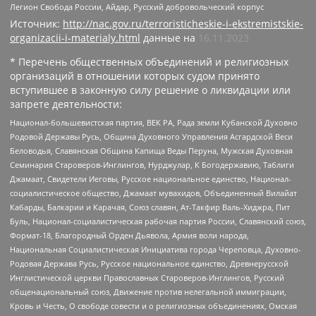
Легион Свобода России, Айдар, Русский добровольческий корпус
Источник:
http://nac.gov.ru/terroristicheskie-i-ekstremistskie-
organizacii-i-materialy.html
данные на
16.11.2023
* Перечень общественных объединений и религиозных
организаций в отношении которых судом принято
вступившее в законную силу решение о ликвидации или
запрете деятельности:
Национал-большевистская партия, ВЕК РА, Рада земли Кубанской Духовно
Родовой Державы Русь, Община Духовного Управления Асгардской Веси
Беловодья, Славянская Община Капища Веды Перуна, Мужская Духовная
Семинария Староверов-Инглингов, Нурджулар, К Богодержавию, Таблиги
Джамаат, Свидетели Иеговы, Русское национальное единство, Национал-
социалистическое общество, Джамаат мувахидов, Объединенный Вилайат
Кабарды, Балкарии и Карачая, Союз славян, Ат-Такфир Валь-Хиджра, Пит
Буль, Национал-социалистическая рабочая партия России, Славянский союз,
Формат-18, Благородный Орден Дьявола, Армия воли народа,
Национальная Социалистическая Инициатива города Череповца, Духовно-
Родовая Держава Русь, Русское национальное единство, Древнерусской
Инглистической церкви Православных Староверов-Инглингов, Русский
общенациональный союз, Движение против нелегальной иммиграции,
Кровь и Честь, О свободе совести и о религиозных объединениях, Омская