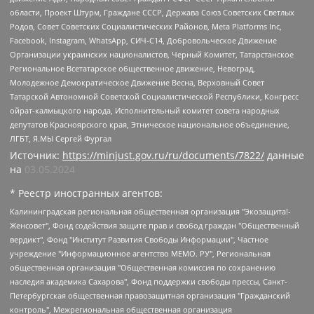
области, Проект Штурм, Граждане СССР, Держава Союз Советских Светлых
Родов, Совет Советских Социалистических Районов, Meta Platforms Inc,
Facebook, Instagram, WhatsApp, СИЧ-С14, Добровольческое Движение
Организации украинских националистов, Черный Комитет, Татарстанское
Региональное Всетатарское общественное движение, Невоград,
Молодежное Демократическое Движение Весна, Верховный Совет
Татарской Автономной Советской Социалистической Республики, Конгресс
ойрат-калмыцкого народа, Исполнительный комитет совета народных
депутатов Красноярского края, Этническое национальное объединение,
ЛГБТ, Я.МЫ Сергей Фургал
Источник:
https://minjust.gov.ru/ru/documents/7822/
данные
на
03.05.2024
* Реестр иностранных агентов:
Калининградская региональная общественная организация "Экозащита!-Женсовет", Фонд содействия защите прав и свобод граждан "Общественный вердикт", Фонд "Институт Развития Свободы Информации", Частное учреждение "Информационное агентство МЕМО. РУ", Региональная общественная организация "Общественная комиссия по сохранению наследия академика Сахарова", Фонд поддержки свободы прессы, Санкт-Петербургская общественная правозащитная организация "Гражданский контроль", Межрегиональная общественная организация "Информационно-просветительский центр "Мемориал", Региональный Фонд "Центр Защиты Прав Средств Массовой Информации", с 05.12.2023 Фонд "Центр Защиты Прав Средств массовой информации", Региональная общественная благотворительная организация помощи беженцам и мигрантам "Гражданское содействие", Негосударственное образовательное учреждение дополнительного профессионального образования (повышение квалификации) специалистов "АКАДЕМИЯ ПО ПРАВАМ ЧЕЛОВЕКА", Свердловская региональная общественная организация "Сутяжник", Автономная некоммерческая организация "Центр независимых социологических исследований", Союз общественных объединений "Российский исследовательский центр по правам человека", Региональное общественное учреждение научно-информационный центр "МЕМОРИАЛ", Некоммерческая организация "Фонд защиты гласности", Автономная некоммерческая организация "Институт прав человека", Городская общественная организация "Екатеринбургское общество "МЕМОРИАЛ", Городская общественная организация "Рязанское историко-просветительское и правозащитное общество "Мемориал" (Рязанский Мемориал), Челябинский региональный орган общественной самодеятельности – женское общественное объединение "Женщины Евразии", Челябинский региональный орган общественной самодеятельности "Уральская правозащитная группа", Фонд содействия защите здоровья и социальной справедливости имени Андрея Рылькова, Автономная Некоммерческая Организация "Аналитический Центр Юрия Левады", Автономная некоммерческая организация социальной поддержки населения "Проект Апрель", Региональная общественная организация помощи женщинам и детям, находящимся в кризисной ситуации "Информационно-методический центр "Анна", Фонд содействия развитию массовых коммуникаций и правовому просвещению "Так-так-Так", Фонд содействия устойчивому развитию "Серебряная тайга", Свердловский региональный общественный фонд социальных проектов "Новое время", "Idel.Реалии", Кавказ.Реалии, Крым.Реалии, Телеканал Настоящее Время, Татаро-башкирская служба Радио Свобода (Azatliq Radiosi), Радио Свободная Европа/Радио Свобода (PCE/PC), "Сибирь.Реалии", "Фактограф", Благотворительный фонд помощи осужденным и их семьям, Автономная некоммерческая организация "Институт глобализации и социальных движений", Фонд "В защиту прав заключенных", Частное учреждение "Центр поддержки и содействия развитию средств массовой информации", Пензенский региональный общественный благотворительный фонд "Гражданский союз", "Север.Реалии", Некоммерческая организация Фонд "Правовая инициатива", Общество с ограниченной ответственностью "Радио Свободная Европа/Радио Свобода", Чешское информационное агентство "MEDIUM-ORIENT", Красноярская региональная общественная организация "Мы против СПИДа", Камалягин Денис Николаевич, Маркелов Сергей Евгеньевич, Пономарев Лев Александрович, Савицкая Людмила Алексеевна, Автономная некоммерческая организация "Центр по работе с проблемой насилия "НАСИЛИЮ.НЕТ", Межрегиональный профессиональный союз работников здравоохранения "Альянс врачей", Юридическое лицо, зарегистрированное в Латвийской Республике, SIA "Medusa Project" (регистрационный номер 40103797863, дата регистрации 10.06.2014), Некоммерческая организация "Фонд по борьбе с коррупцией", Автономная некоммерческая организация "Институт права и публичной политики", Баданин Роман Сергеевич, Гликин Максим Александрович, Железнова Мария Михайловна, Лукьянова Юлия Сергеевна, Маетная Елизавета Витальевна, Маняхин Петр Борисович, Чуракова Ольга Владимировна, Ярош Юлия Петровна, Юридическое лицо "The Insider SIA", зарегистрированное в Риге, Латвийская Республика (дата регистрации 26.06.2015), являющееся администратором доменного имени интернет-издания "The Insider SIA", https://theins.ru, Постернак Алексей Евгеньевич, Рубин Михаил Аркадьевич, Анин Роман Александрович, Юридическое лицо Istories fonds, зарегистрированное в Латвийской Республике (регистрационный номер 50008295751, дата регистрации 24.02.2020), Великовский Дмитрий Александрович, Долинина Ирина Николаевна, Мароховская Алеся Алексеевна, Шлейнов Роман Юрьевич, Шмагун Олеся Валентиновна, Общество с ограниченной ответственностью "Альтаир 2021", Общество с ограниченной ответственностью "Вега 2021", Общество с ограниченной ответственностью "Главный редактор 2021", Общество с ограниченной ответственностью "Ромашки монолит", Важенков Артем Валерьевич, Ивановская областная общественная организация "Центр гендерных исследований", Гурман Юрий Альбертович, Медиапроект "ОВД-Инфо", Егоров Владимир Владимирович, Жилинский Владимир Александрович, Общество с ограниченной ответственностью "ЗП", Иванова София Юрьевна, Карезина Инна Павловна, Кильтау Екатерина Викторовна, Петров Алексей Викторович, Пискунов Сергей Евгеньевич, Смирнов Сергей Сергеевич, Тихонов Михаил Сергеевич, Общество с ограниченной ответственностью "ЖУРНАЛИСТ-ИНОСТРАННЫЙ АГЕНТ", Арапова Галина Юрьевна, Вольтская Татьяна Анатольевна, Американская компания "Mason G.E.S. Anonymous Foundation" (США), являющаяся владельцем интернет-издания https://mnews.world/, Компания "Stichting Bellingcat", зарегистрированная в Нидерландах (дата регистрации 11.07.2018), Захаров Андрей Вячеславович, Клепиковская Екатерина Дмитриевна, Общество с ограниченной ответственностью "МЕМО", Перл Роман Александрович, Симонов Евгений Алексеевич, Соловьева Елена Анатольевна, Сотников Даниил Владимирович, Сурначева Елизавета Дмитриевна, Автономная некоммерческая организация по защите прав человека и информированию населения "Якутия – Наше Мнение", Общество с ограниченной ответственностью "Москоу диджитал медиа", с 26.01.2023 Общество с ограниченной ответственностью "Чайка Белые сады", Ветошкина Валерия Валерьевна, Заговора Максим Александрович, Межрегиональное общественное движение "Российская ЛГБТ - сеть", Оленичев Максим Владимирович, Павлов Иван Юрьевич, Скворцова Елена Сергеевна, Общество с ограниченной ответственностью "Как бы инагент", Кочетков Игорь Викторович, Общество с ограниченной ответственностью "Честные выборы", Еланчик Олег Александрович, Общество с ограниченной ответственностью "Нобелевский призыв", Гималова Регина Эмилевна, Григорьев Андрей Валерьевич, Григорьева Алина Александровна, Ассоциация по содействию защите прав призывников, альтернативнослужащих и военнослужащих "Правозащитная группа "Гражданин.Армия.Право", Хисамова Регина Фаритовна, Автономная некоммерческая организация по реализации социально-правовых программ "Лилит", Дальневосточное общественное движение "Маяк", Санкт-Петербургская ЛГБТ-инициативная группа "Выход", Инициативная группа ЛГБТ+ "Реверс", Алексеев Андрей Викторович, Бекбулатова Таисия Львовна, Беляев Иван Михайлович, Владыкина Елена Сергеевна, Гельман Марат Александрович, Никульшина Вероника Юрьевна, Толоконникова Надежда Андреевна, Шендерович Виктор Анатольевич, Общество с ограниченной ответственностью "Данное сообщение", Общество с ограниченной ответственностью Издательский дом "Новая глава", Айнбиндер Александра Александровна, Московский комьюнити-центр для ЛГБТ+инициатив, Благотворительный фонд развития филантропии, Deutsche Welle (Германия, Kurt-Schumacher-Strasse 3, 53113 Bonn), Борзунова Мария Михайловна, Воробьев Виктор Викторович, Голубева Анна Львовна, Константинова Алла Михайловна, Малкова Ирина Владимировна, Мурадов Мурад Абдулгалимович, Осетинская Елизавета Николаевна, Понасенков Евгений Николаевич, Ганапольский Матвей Юрьевич, Киселев Евгений Алексеевич, Борухович Ирина Григорьевна, Дремин Иван Тимофеевич, Дубровский Дмитрий Викторович, Красноярская региональная общественная организация поддержки и развития альтернативных образовательных технологий и межкультурных коммуникаций "ИНТЕРРА", Маяковская Екатерина Алексеевна, Фейгин Марк Захарович, Филимонов Андрей Викторович, Дзугкоева Регина Николаевна, Доброхотов Роман Александрович, Дудь Юрий Александрович, Елкин Сергей Владимирович, Кругликов Кирилл Игоревич, Сабунаева Мария Леонидовна, Семенов Алексей Владимирович, Шаинян Карен Багратович, Шульман Екатерина Михайловна, Асафьев Артур Валерьевич, Вахштайн Виктор Семенович, Венедиктов Алексей Алексеевич, Лушникова Екатерина Евгеньевна, Волков Леонид Михайлович, Невзоров Александр Глебович, Пархоменко Сергей Борисович, Сироткин Ярослав Николаевич, Кара-Мурза Владимир Владимирович, Баранова Наталья Владимировна, Гозман Леонид Яковлевич, Кагарлицкий Борис Юльевич, Климарев Михаил Валерьевич, Милов Владимир Станиславович, Автономная некоммерческая организация Краснодарский центр современного искусства "Типография", Моргенштерн Алишер Тагирович, Соболь Любовь Эдуардовна, Общество с ограниченной ответственностью "ЛИЗА НОРМ", Каспаров Гарри Кимович, Ходорковский Михаил Борисович, Общество с ограниченной ответственностью "Апрельские тезисы", Данилович Ирина Брониславовна, Кашин Олег Владимирович, Петров Николай Владимирович, Пивоваров Алексей Владимирович, Соколов Михаил Владимирович, Цветкова Юлия Владимировна, Чичваркин Евгений Александрович, Комитет против пыток/Команда против пыток, Общество с ограниченной ответственностью "Первый научный", Общество с ограниченной ответственностью "Вертолет и ко", Белоцерковская Вероника Борисовна, Кац Максим Евгеньевич, Лазарева Татьяна Юрьевна, Шаведдинов Руслан Табризович, Яшин Илья Валерьевич, Общество с ограниченной ответственностью "Иноагент ААВ", Алешковский Дмитрий Петрович, Альбац Евгения Марковна, Быков Дмитрий Львович, Галямина Юлия Евгеньевна, Лойко Сергей Леонидович, Мартынов Кирилл Константинович, Медведев Сергей Александрович, Крашенинников Федор Геннадиевич, Гордеева Катерина Вл