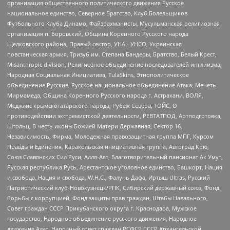
организация общественного политического движения Русское
национальное единство, Северное Братство, Клуб Болельщиков
Футбольного Клуба Динамо, Файзрахманисты, Мусульманская религиозная
организация п. Боровский, Община Коренного Русского народа
Щелковского района, Правый сектор, УНА - УНСО, Украинская
повстанческая армия, Тризуб им. Степана Бандеры, Братство, Белый Крест,
Misanthropic division, Религиозное объединение последователей инглиизма,
Народная Социальная Инициатива, TulaSkins, Этнополитическое
объединение Русские, Русское национальное объединение Атака, Мечеть
Мирмамеда, Община Коренного Русского народа г. Астрахани, ВОЛЯ,
Меджлис крымскотатарского народа, Рубеж Севера, ТОЙС, О
противодействии экстремистской деятельности, РЕВТАТПОД, Артподготовка,
Штольц, В честь иконы Божией Матери Державная, Сектор 16,
Независимость, Фирма, Молодежная правозащитная группа МПГ, Курсом
Правды и Единения, Каракольская инициативная группа, Автоград Крю,
Союз Славянских Сил Руси, Алля-Аят, Благотворительный пансионат Ак Умут,
Русская республика Русь, Арестантское уголовное единство, Башкорт, Нация
и свобода, Нация и свобода, W.H.С., Фалунь Дафа, Иртыш Ultras, Русский
Патриотический клуб-Новокузнецк/РПК, Сибирский державный союз, Фонд
борьбы с коррупцией, Фонд защиты прав граждан, Штабы Навального,
Совет граждан СССР Прикубанского округа г. Краснодара, Мужское
государство, Народное объединение русского движения, Народное
движение Адат, Народный совет граждан РСФСР СССР Архангельской