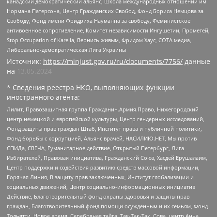
канадский демократический альянс, Школа международных отношений им
Нормана Патерсона, Центр Гражданских Свобод, Фонд Бориса Немцова за
Свободу, Фонд имени Фридриха Науманна за свободу, Феминистское
антивоенное сопротивление, Комитет независимости Ингушетии, Прометей,
Stop Occupation of Karelia, Вернись живым, Фридом Хаус, СОТА медиа,
Либерально-демократическая Лига Украины
Источник:
https://minjust.gov.ru/ru/documents/7756/
данные
на
13.05.2024
* Сведения реестра НКО, выполняющих функции
иностранного агента:
Лилит, Правозащитная группа Гражданин.Армия.Право, Нижегородский
центр немецкой и европейской культуры, Центр гендерных исследований,
Фонд защиты прав граждан Штаб, Институт права и публичной политики,
Фонд борьбы с коррупцией, Альянс врачей, НАСИЛИЮ.НЕТ, Мы против
СПИДа, СВЕЧА, Гуманитарное действие, Открытый Петербург, Лига
Избирателей, Правовая инициатива, Гражданский Союз, Хасдей Ерушалаим,
Центр поддержки и содействия развитию средств массовой информации,
Горячая Линия, В защиту прав заключенных, Институт глобализации и
социальных движений, Центр социально-информационных инициатив
Действие, Благотворительный фонд охраны здоровья и защиты прав
граждан, Благотворительный фонд помощи осужденным и их семьям, Фонд
Тольятти, Новое время, Серебряная тайга, Так-Так-Так, Сова, центр Анна,