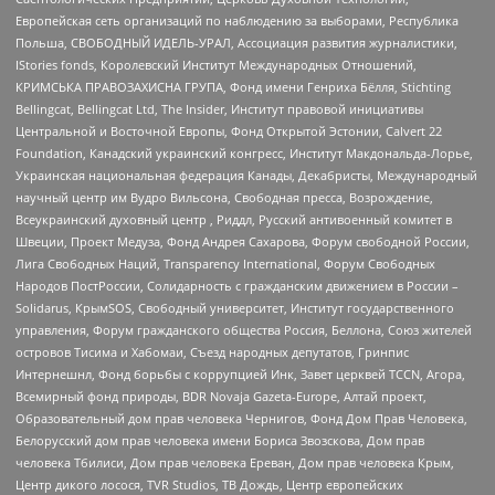
Европейская сеть организаций по наблюдению за выборами, Республика
Польша, СВОБОДНЫЙ ИДЕЛЬ-УРАЛ, Ассоциация развития журналистики,
IStories fonds, Королевский Институт Международных Отношений,
КРИМСЬКА ПРАВОЗАХИСНА ГРУПА, Фонд имени Генриха Бёлля, Stichting
Bellingcat, Bellingcat Ltd, The Insider, Институт правовой инициативы
Центральной и Восточной Европы, Фонд Открытой Эстонии, Calvert 22
Foundation, Канадский украинский конгресс, Институт Макдональда-Лорье,
Украинская национальная федерация Канады, Декабристы, Международный
научный центр им Вудро Вильсона, Свободная пресса, Возрождение,
Всеукраинский духовный центр , Риддл, Русский антивоенный комитет в
Швеции, Проект Медуза, Фонд Андрея Сахарова, Форум свободной России,
Лига Свободных Наций, Transparеncy International, Форум Свободных
Народов ПостРоссии, Солидарность с гражданским движением в России –
Solidarus, КрымSOS, Свободный университет, Институт государственного
управления, Форум гражданского общества Россия, Беллона, Союз жителей
островов Тисима и Хабомаи, Съезд народных депутатов, Гринпис
Интернешнл, Фонд борьбы с коррупцией Инк, Завет церквей TCCN, Агора,
Всемирный фонд природы, BDR Novaja Gazeta-Europe, Алтай проект,
Образовательный дом прав человека Чернигов, Фонд Дом Прав Человека,
Белорусский дом прав человека имени Бориса Звозскова, Дом прав
человека Тбилиси, Дом прав человека Ереван, Дом прав человека Крым,
Центр дикого лосося, TVR Studios, ТВ Дождь, Центр европейских