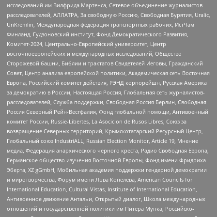
исследований им Вилфрида Мартенса, Сетевое объединение журналистов
расследователей, АЛЛАТРА, За свободную Россию, Свободная Бурятия, Uralic,
UnKremlin, Международная федерация транспортных рабочих, ИстЧам
Финланд, Гудзоновский институт, Фонд Демократического Развития,
Комитет-2024, Центрально-Европейский университет, Центр
восточноевропейских и международных исследований, Общество
Сторожевой башни, Библии и трактатов Свидетелей Иеговы, Гражданский
Совет, Центр анализа европейской политики, Академическая сеть Восточная
Европа, Российский комитет действия, РЭНД корпорейшн, Русская Америка
за демократию в России, Настоящая Россия, Глобальная сеть журналистов-
расследователей, Служба поддержки, Свободная Россия Берлин, Свободная
Россия Северный Рейн-Вестфалия, Фонд глобальной помощи, Антивоенный
комитет России, Russie-Libertes, La Asocicion de Rusos Libres, Союз за
возвращение Северных территорий, Крымскотатарский Ресурсный Центр,
Глобальный союз IndustriALL, Russian Election Monitor, Article 19, Мнение
медиа, Федерация анархического черного креста, Радио Свободная Европа,
Германское общество изучения Восточной Европы, Фонд имени Фридриха
Эберта, XZ gGmbH, Мобильная академия поддержки гендерной демократии
и миротворчества, Форум имени Льва Копелева, American Councils for
International Education, Cultural Vistas, Institute of International Education,
Антивоенное движение Антальи, Открытый диалог, Школа международных
отношений и государственной политики им Питера Мунка, Российско-