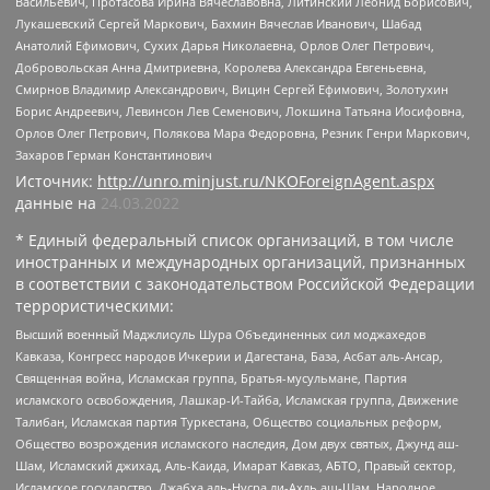
Васильевич, Протасова Ирина Вячеславовна, Литинский Леонид Борисович,
Лукашевский Сергей Маркович, Бахмин Вячеслав Иванович, Шабад
Анатолий Ефимович, Сухих Дарья Николаевна, Орлов Олег Петрович,
Добровольская Анна Дмитриевна, Королева Александра Евгеньевна,
Смирнов Владимир Александрович, Вицин Сергей Ефимович, Золотухин
Борис Андреевич, Левинсон Лев Семенович, Локшина Татьяна Иосифовна,
Орлов Олег Петрович, Полякова Мара Федоровна, Резник Генри Маркович,
Захаров Герман Константинович
Источник:
http://unro.minjust.ru/NKOForeignAgent.aspx
данные на
24.03.2022
* Единый федеральный список организаций, в том числе
иностранных и международных организаций, признанных
в соответствии с законодательством Российской Федерации
террористическими:
Высший военный Маджлисуль Шура Объединенных сил моджахедов
Кавказа, Конгресс народов Ичкерии и Дагестана, База, Асбат аль-Ансар,
Священная война, Исламская группа, Братья-мусульмане, Партия
исламского освобождения, Лашкар-И-Тайба, Исламская группа, Движение
Талибан, Исламская партия Туркестана, Общество социальных реформ,
Общество возрождения исламского наследия, Дом двух святых, Джунд аш-
Шам, Исламский джихад, Аль-Каида, Имарат Кавказ, АБТО, Правый сектор,
Исламское государство, Джабха аль-Нусра ли-Ахль аш-Шам, Народное