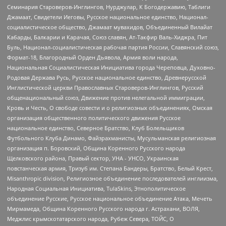
Семинария Староверов-Инглингов, Нурджулар, К Богодержавию, Таблиги
Джамаат, Свидетели Иеговы, Русское национальное единство, Национал-
социалистическое общество, Джамаат мувахидов, Объединенный Вилайат
Кабарды, Балкарии и Карачая, Союз славян, Ат-Такфир Валь-Хиджра, Пит
Буль, Национал-социалистическая рабочая партия России, Славянский союз,
Формат-18, Благородный Орден Дьявола, Армия воли народа,
Национальная Социалистическая Инициатива города Череповца, Духовно-
Родовая Держава Русь, Русское национальное единство, Древнерусской
Инглистической церкви Православных Староверов-Инглингов, Русский
общенациональный союз, Движение против нелегальной иммиграции,
Кровь и Честь, О свободе совести и о религиозных объединениях, Омская
организация общественного политического движения Русское
национальное единство, Северное Братство, Клуб Болельщиков
Футбольного Клуба Динамо, Файзрахманисты, Мусульманская религиозная
организация п. Боровский, Община Коренного Русского народа
Щелковского района, Правый сектор, УНА - УНСО, Украинская
повстанческая армия, Тризуб им. Степана Бандеры, Братство, Белый Крест,
Misanthropic division, Религиозное объединение последователей инглиизма,
Народная Социальная Инициатива, TulaSkins, Этнополитическое
объединение Русские, Русское национальное объединение Атака, Мечеть
Мирмамеда, Община Коренного Русского народа г. Астрахани, ВОЛЯ,
Меджлис крымскотатарского народа, Рубеж Севера, ТОЙС, О