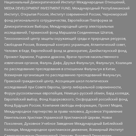
Национальный Демократический Институт Международных Отношений,
MEDIA DEVELOPMENT INVESTMENT FUND, Международный Республиканский
Институт, Открытая Россия, Институт современной России, Черноморский
фонд регионального сотрудничества, Европейская Платформа за
Демократические Выборы, Международный центр электоральных
исследований, Германский фонд Маршалла Соединенных Штатов,
Тихоокеанский центр защиты окружающей среды и природных ресурсов,
Свободная Россия, Всемирный конгресс украинцев, Атлантический совет,
Человек в беде, Европейский фонд за демократию, Джеймстаунский фонд,
Прожект Хармони, Родники дракона, Врачи против насильственного
извлечения органов, Фалунь Дафа, Друзья Фалуньгун, Фалуньгун, Коалиция
по расследованию преследования в отношении Фалуньгун в Китае,
Всемирная организация по расследованию преследований Фалуньгун,
Пражский гражданский центр, Ассоциация школ политических
исследований при Совете Европы, Центр либеральной современности,
Форум русскоязычных европейцев, Немецко-русский обмен, Бард колледж,
Европейский выбор, Фонд Ходорковского, Оксфордский российский фонд,
Фонд Будущее России, Компания свободы информации, Проект Медиа,
Международное партнерство за права человека, Духовное Управление
Евангельских Христиан Украинской Христианской Церкви, Новое
Поколение, Духовное Учебное Заведение Международный Библейский
Колледж, Международное христианское движение, Всемирный Институт
Саентологических Предприятий, Церковь Духовной Технологии,