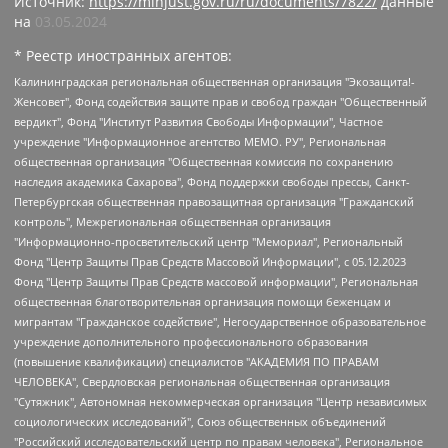
Источник:
https://minjust.gov.ru/ru/documents/7822/
данные
на
03.05.2024
* Реестр иностранных агентов:
Калининградская региональная общественная организация "Экозащита!-Женсовет", Фонд содействия защите прав и свобод граждан "Общественный вердикт", Фонд "Институт Развития Свободы Информации", Частное учреждение "Информационное агентство МЕМО. РУ", Региональная общественная организация "Общественная комиссия по сохранению наследия академика Сахарова", Фонд поддержки свободы прессы, Санкт-Петербургская общественная правозащитная организация "Гражданский контроль", Межрегиональная общественная организация "Информационно-просветительский центр "Мемориал", Региональный Фонд "Центр Защиты Прав Средств Массовой Информации", с 05.12.2023 Фонд "Центр Защиты Прав Средств массовой информации", Региональная общественная благотворительная организация помощи беженцам и мигрантам "Гражданское содействие", Негосударственное образовательное учреждение дополнительного профессионального образования (повышение квалификации) специалистов "АКАДЕМИЯ ПО ПРАВАМ ЧЕЛОВЕКА", Свердловская региональная общественная организация "Сутяжник", Автономная некоммерческая организация "Центр независимых социологических исследований", Союз общественных объединений "Российский исследовательский центр по правам человека", Региональное общественное учреждение научно-информационный центр "МЕМОРИАЛ", Некоммерческая организация "Фонд защиты гласности", Автономная некоммерческая организация "Институт прав человека", Городская общественная организация "Екатеринбургское общество "МЕМОРИАЛ", Городская общественная организация "Рязанское историко-просветительское и правозащитное общество "Мемориал" (Рязанский Мемориал), Челябинский региональный орган общественной самодеятельности – женское общественное объединение "Женщины Евразии", Челябинский региональный орган общественной самодеятельности "Уральская правозащитная группа", Фонд содействия защите здоровья и социальной справедливости имени Андрея Рылькова, Автономная Некоммерческая Организация "Аналитический Центр Юрия Левады", Автономная некоммерческая организация социальной поддержки населения "Проект Апрель", Региональная общественная организация помощи женщинам и детям, находящимся в кризисной ситуации "Информационно-методический центр "Анна", Фонд содействия развитию массовых коммуникаций и правовому просвещению "Так-так-Так", Фонд содействия устойчивому развитию "Серебряная тайга", Свердловский региональный общественный фонд социальных проектов "Новое время", "Idel.Реалии", Кавказ.Реалии, Крым.Реалии, Телеканал Настоящее Время, Татаро-башкирская служба Радио Свобода (Azatliq Radiosi), Радио Свободная Европа/Радио Свобода (PCE/PC), "Сибирь.Реалии", "Фактограф", Благотворительный фонд помощи осужденным и их семьям, Автономная некоммерческая организация "Институт глобализации и социальных движений", Фонд "В защиту прав заключенных", Частное учреждение "Центр поддержки и содействия развитию средств массовой информации", Пензенский региональный общественный благотворительный фонд "Гражданский союз", "Север.Реалии", Некоммерческая организация Фонд "Правовая инициатива", Общество с ограниченной ответственностью "Радио Свободная Европа/Радио Свобода", Чешское информационное агентство "MEDIUM-ORIENT", Красноярская региональная общественная организация "Мы против СПИДа", Камалягин Денис Николаевич, Маркелов Сергей Евгеньевич, Пономарев Лев Александрович, Савицкая Людмила Алексеевна, Автономная некоммерческая организация "Центр по работе с проблемой насилия "НАСИЛИЮ.НЕТ", Межрегиональный профессиональный союз работников здравоохранения "Альянс врачей", Юридическое лицо, зарегистрированное в Латвийской Республике, SIA "Medusa Project" (регистрационный номер 40103797863, дата регистрации 10.06.2014), Некоммерческая организация "Фонд по борьбе с коррупцией", Автономная некоммерческая организация "Институт права и публичной политики", Баданин Роман Сергеевич, Гликин Максим Александрович, Железнова Мария Михайловна, Лукьянова Юлия Сергеевна, Маетная Елизавета Витальевна, Маняхин Петр Борисович, Чуракова Ольга Владимировна, Ярош Юлия Петровна, Юридическое лицо "The Insider SIA", зарегистрированное в Риге, Латвийская Республика (дата регистрации 26.06.2015), являющееся администратором доменного имени интернет-издания "The Insider SIA", https://theins.ru, Постернак Алексей Евгеньевич, Рубин Михаил Аркадьевич, Анин Роман Александрович, Юридическое лицо Istories fonds, зарегистрированное в Латвийской Республике (регистрационный номер 50008295751, дата регистрации 24.02.2020), Великовский Дмитрий Александрович, Долинина Ирина Николаевна, Мароховская Алеся Алексеевна, Шлейнов Роман Юрьевич, Шмагун Олеся Валентиновна, Общество с ограниченной ответственностью "Альтаир 2021", Общество с ограниченной ответственностью "Вега 2021", Общество с ограниченной ответственностью "Главный редактор 2021", Общество с ограниченной ответственностью "Ромашки монолит", Важенков Артем Валерьевич, Ивановская областная общественная организация "Центр гендерных исследований", Гурман Юрий Альбертович, Медиапроект "ОВД-Инфо", Егоров Владимир Владимирович, Жилинский Владимир Александрович, Общество с ограниченной ответственностью "ЗП", Иванова София Юрьевна, Карезина Инна Павловна, Кильтау Екатерина Викторовна, Петров Алексей Викторович, Пискунов Сергей Евгеньевич, Смирнов Сергей Сергеевич, Тихонов Михаил Сергеевич, Общество с ограниченной ответственностью "ЖУРНАЛИСТ-ИНОСТРАННЫЙ АГЕНТ", Арапова Галина Юрьевна, Вольтская Татьяна Анатольевна, Американская компания "Mason G.E.S. Anonymous Foundation" (США), являющаяся владельцем интернет-издания https://mnews.world/, Компания "Stichting Bellingcat", зарегистрированная в Нидерландах (дата регистрации 11.07.2018), Захаров Андрей Вячеславович, Клепиковская Екатерина Дмитриевна, Общество с ограниченной ответственностью "МЕМО", Перл Роман Александрович, Симонов Евгений Алексеевич, Соловьева Елена Анатольевна, Сотников Даниил Владимирович, Сурначева Елизавета Дмитриевна, Автономная некоммерческая организация по защите прав человека и информированию населения "Якутия – Наше Мнение", Общество с ограниченной ответственностью "Москоу диджитал медиа", с 26.01.2023 Общество с ограниченной ответственностью "Чайка Белые сады", Ветошкина Валерия Валерьевна, Заговора Максим Александрович, Межрегиональное общественное движение "Российская ЛГБТ - сеть", Оленичев Максим Владимирович, Павлов Иван Юрьевич, Скворцова Елена Сергеевна, Общество с ограниченной ответственностью "Как бы инагент", Кочетков Игорь Викторович, Общество с ограниченной ответственностью "Честные выборы", Еланчик Олег Александрович, Общество с ограниченной ответственностью "Нобелевский призыв", Гималова Регина Эмилевна, Григорьев Андрей Валерьевич, Григорьева Алина Александровна, Ассоциация по содействию защите прав призывников, альтернативнослужащих и военнослужащих "Правозащитная группа "Гражданин.Армия.Право", Хисамова Регина Фаритовна, Автономная некоммерческая организация по реализации социально-правовых программ "Лилит", Дальневосточное общественное движение "Маяк", Санкт-Петербургская ЛГБТ-инициативная группа "Выход", Инициативная группа ЛГБТ+ "Реверс", Алексеев Андрей Викторович, Бекбулатова Таисия Львовна, Беляев Иван Михайлович, Владыкина Елена Сергеевна, Гельман Марат Александрович, Никульшина Вероника Юрьевна, Толоконникова Надежда Андреевна, Шендерович Виктор Анатольевич, Общество с ограниченной ответственностью "Данное сообщение", Общество с ограниченной ответственностью Издательский дом "Новая глава", Айнбиндер Александра Александровна, Московский комьюнити-центр для ЛГБТ+инициатив, Благотворительный фонд развития филантропии, Deutsche Welle (Германия, Kurt-Schumacher-Strasse 3, 53113 Bonn), Борзунова Мария Михайловна, Воробьев Виктор Викторович, Голубева Анна Львовна, Константинова Алла Михайловна, Малкова Ирина Владимировна, Мурадов Мурад Абдулгалимович, Осетинская Елизавета Николаевна, Понасенков Евгений Николаевич, Ганапольский Матвей Юрьевич, Киселев Евгений Алексеевич, Борухович Ирина Григорьевна, Дремин Иван Тимофеевич, Дубровский Дмитрий Викторович, Красноярская региональная общественная организация поддержки и развития альтернативных образовательных технологий и межкультурных коммуникаций "ИНТЕРРА", Маяковская Екатерина Алексеевна, Фейгин Марк Захарович, Филимонов Андрей Викторович, Дзугкоева Регина Николаевна, Доброхотов Роман Александрович, Дудь Юрий Александрович, Елкин Сергей Владимирович, Кругликов Кирилл Игоревич, Сабунаева Мария Леонидовна, Семенов Алексей Владимирович, Шаинян Карен Багратович, Шульман Екатерина Михайловна, Асафьев Артур Валерьевич, Вахштайн Виктор Семенович, Венедиктов Алексей Алексеевич, Лушникова Екатерина Евгеньевна, Волков Леонид Михайлович, Невзоров Александр Глебович, Пархоменко Сергей Борисович, Сироткин Ярослав Николаевич, Кара-Мурза Владимир Владимирович, Баранова Наталья Владимировна, Гозман Леонид Яковлевич, Кагарлицкий Борис Юльевич, Климарев Михаил Валерьевич, Милов Владимир Станиславович, Автономная некоммерческая организация Краснодарский центр современного искусства "Типография", Моргенштерн Алишер Тагирович, Соболь Любовь Эдуардовна, Общество с ограниченной ответственностью "ЛИЗА НОРМ", Каспаров Гарри Кимович, Ходорковский Михаил Борисович, Общество с ограниченной ответственностью "Апрельские тезисы", Данилович Ирина Брониславовна, Кашин Олег Владимирович, Петров Николай Владимирович, Пивоваров Алексей Владимирович, Соколов Михаил Владимирович, Цветкова Юлия Владимировна, Чичваркин Евгений Александрович, Комитет против пыток/Команда против пыток, Общество с ограниченной ответственностью "Первый научный", Общество с ограниченной ответственностью "Вертолет и ко", Белоцерковская Вероника Борисовна, Кац Максим Евгеньевич, Лазарева Татьяна Юрьевна, Шаведдинов Руслан Табризович, Яшин Илья Валерьевич, Общество с ограниченной ответственностью "Иноагент ААВ", Алешковский Дмитрий Петрович, Альбац Евгения Марковна, Быков Дмитрий Львович, Галямина Юлия Евгеньевна, Лойко Сергей Леонидович, Мартынов Кирилл Константинович, Медведев Сергей Александрович, Крашенинников Федор Геннадиевич, Гордеева Катерина Вл