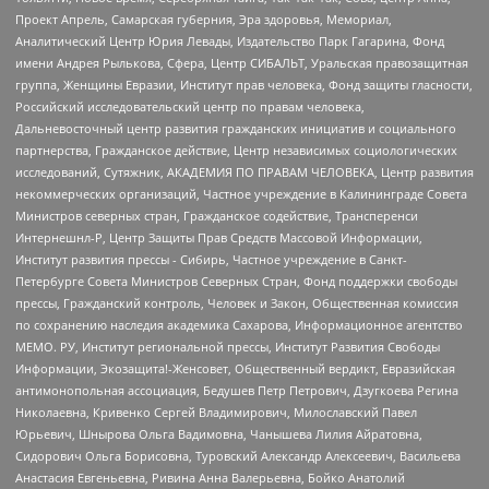
Проект Апрель, Самарская губерния, Эра здоровья, Мемориал,
Аналитический Центр Юрия Левады, Издательство Парк Гагарина, Фонд
имени Андрея Рылькова, Сфера, Центр СИБАЛЬТ, Уральская правозащитная
группа, Женщины Евразии, Институт прав человека, Фонд защиты гласности,
Российский исследовательский центр по правам человека,
Дальневосточный центр развития гражданских инициатив и социального
партнерства, Гражданское действие, Центр независимых социологических
исследований, Сутяжник, АКАДЕМИЯ ПО ПРАВАМ ЧЕЛОВЕКА, Центр развития
некоммерческих организаций, Частное учреждение в Калининграде Совета
Министров северных стран, Гражданское содействие, Трансперенси
Интернешнл-Р, Центр Защиты Прав Средств Массовой Информации,
Институт развития прессы - Сибирь, Частное учреждение в Санкт-
Петербурге Совета Министров Северных Стран, Фонд поддержки свободы
прессы, Гражданский контроль, Человек и Закон, Общественная комиссия
по сохранению наследия академика Сахарова, Информационное агентство
МЕМО. РУ, Институт региональной прессы, Институт Развития Свободы
Информации, Экозащита!-Женсовет, Общественный вердикт, Евразийская
антимонопольная ассоциация, Бедушев Петр Петрович, Дзугкоева Регина
Николаевна, Кривенко Сергей Владимирович, Милославский Павел
Юрьевич, Шнырова Ольга Вадимовна, Чанышева Лилия Айратовна,
Сидорович Ольга Борисовна, Туровский Александр Алексеевич, Васильева
Анастасия Евгеньевна, Ривина Анна Валерьевна, Бойко Анатолий