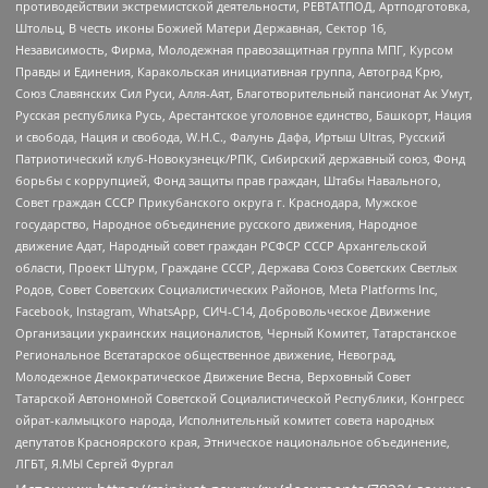
противодействии экстремистской деятельности, РЕВТАТПОД, Артподготовка,
Штольц, В честь иконы Божией Матери Державная, Сектор 16,
Независимость, Фирма, Молодежная правозащитная группа МПГ, Курсом
Правды и Единения, Каракольская инициативная группа, Автоград Крю,
Союз Славянских Сил Руси, Алля-Аят, Благотворительный пансионат Ак Умут,
Русская республика Русь, Арестантское уголовное единство, Башкорт, Нация
и свобода, Нация и свобода, W.H.С., Фалунь Дафа, Иртыш Ultras, Русский
Патриотический клуб-Новокузнецк/РПК, Сибирский державный союз, Фонд
борьбы с коррупцией, Фонд защиты прав граждан, Штабы Навального,
Совет граждан СССР Прикубанского округа г. Краснодара, Мужское
государство, Народное объединение русского движения, Народное
движение Адат, Народный совет граждан РСФСР СССР Архангельской
области, Проект Штурм, Граждане СССР, Держава Союз Советских Светлых
Родов, Совет Советских Социалистических Районов, Meta Platforms Inc,
Facebook, Instagram, WhatsApp, СИЧ-С14, Добровольческое Движение
Организации украинских националистов, Черный Комитет, Татарстанское
Региональное Всетатарское общественное движение, Невоград,
Молодежное Демократическое Движение Весна, Верховный Совет
Татарской Автономной Советской Социалистической Республики, Конгресс
ойрат-калмыцкого народа, Исполнительный комитет совета народных
депутатов Красноярского края, Этническое национальное объединение,
ЛГБТ, Я.МЫ Сергей Фургал