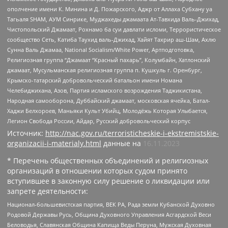
ополчение имени К. Минина и Д. Пожарского, Аджр от Аллаха Субхану уа
Тагьаля SHAM, АУМ Синрике, Муджахеды джамаата Ат-Тавхида Валь-Джихад,
Чистопольский Джамаат, Рохнамо ба суи давлати исломи, Террористическое
сообщество Сеть, Катиба Таухид валь-Джихад, Хайят Тахрир аш-Шам, Ахлю
Сунна Валь Джамаа, National Socialism/White Power, Артподготовка,
Религиозная группа “Джамаат “Красный пахарь”, Колумбайн, Хатлонский
джамаат, Мусульманская религиозная группа п. Кушкуль г. Оренбург,
Крымско-татарский добровольческий батальон имени Номана
Челебиджихана, Азов, Партия исламского возрождения Таджикистана,
Народная самооборона, Дуббайский джамаат, московская ячейка, Батал-
Хаджи Белхороев, Маньяки Культ Убийц, Молодёжь Которая Улыбается,
Легион Свобода России, Айдар, Русский добровольческий корпус
Источник:
http://nac.gov.ru/terroristicheskie-i-ekstremistskie-
organizacii-i-materialy.html
данные на
16.11.2023
* Перечень общественных объединений и религиозных
организаций в отношении которых судом принято
вступившее в законную силу решение о ликвидации или
запрете деятельности:
Национал-большевистская партия, ВЕК РА, Рада земли Кубанской Духовно
Родовой Державы Русь, Община Духовного Управления Асгардской Веси
Беловодья, Славянская Община Капища Веды Перуна, Мужская Духовная