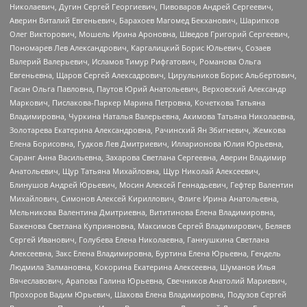
Николаевич, Дугин Сергей Георгиевич, Пивоваров Андрей Сергеевич,
Аверин Виталий Евгеньевич, Барахоев Магомед Бекханович, Шарипков
Олег Викторович, Мошель Ирина Ароновна, Шведов Григорий Сергеевич,
Пономарев Лев Александрович, Каргалицкий Борис Юльевич, Созаев
Валерий Валерьевич, Исламов Тимур Рифгатович, Романова Ольга
Евгеньевна, Щаров Сергей Алексадрович, Цирульников Борис Альбертович,
Гасан Ольга Павловна, Паутов Юрий Анатольевич, Верховский Александр
Маркович, Пислакова-Паркер Марина Петровна, Кочеткова Татьяна
Владимировна, Чуркина Наталья Валерьевна, Акимова Татьяна Николаевна,
Золотарева Екатерина Александровна, Рачинский Ян Збигневич, Жемкова
Елена Борисовна, Гудков Лев Дмитриевич, Илларионова Юлия Юрьевна,
Саранг Анна Васильевна, Захарова Светлана Сергеевна, Аверин Владимир
Анатольевич, Щур Татьяна Михайловна, Щур Николай Алексеевич,
Блинушов Андрей Юрьевич, Мосин Алексей Геннадьевич, Гефтер Валентин
Михайлович, Симонов Алексей Кириллович, Флиге Ирина Анатольевна,
Мельникова Валентина Дмитриевна, Вититинова Елена Владимировна,
Баженова Светлана Куприяновна, Максимов Сергей Владимирович, Беляев
Сергей Иванович, Голубева Елена Николаевна, Ганнушкина Светлана
Алексеевна, Закс Елена Владимировна, Буртина Елена Юрьевна, Гендель
Людмила Залмановна, Кокорина Екатерина Алексеевна, Шуманов Илья
Вячеславович, Арапова Галина Юрьевна, Свечников Анатолий Мариевич,
Прохоров Вадим Юрьевич, Шахова Елена Владимировна, Подузов Сергей