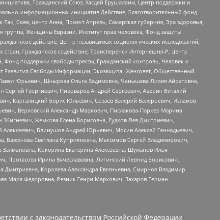
инициатива, Гражданский Союз, Хасдей Ерушалаим, Центр поддержки и
социально-информационных инициатив Действие, Благотворительный фонд
Так, Сова, центр Анна, Проект Апрель, Самарская губерния, Эра здоровья,
я группа, Женщины Евразии, Институт прав человека, Фонд защиты
Гражданское действие, Центр независимых социологических исследований,
стран, Гражданское содействие, Трансперенси Интернешнл-Р, Центр
н, Фонд поддержки свободы прессы, Гражданский контроль, Человек и
тут Развития Свободы Информации, Экозащита!-Женсовет, Общественный
й Павел Юрьевич, Шнырова Ольга Вадимовна, Чанышева Лилия Айратовна,
ин Сергей Георгиевич, Пивоваров Андрей Сергеевич, Аверин Виталий
вич, Каргалицкий Борис Юльевич, Созаев Валерий Валерьевич, Исламов
льевич, Верховский Александр Маркович, Пислакова-Паркер Марина
н Збигневич, Жемкова Елена Борисовна, Гудков Лев Дмитриевич,
й Алексеевич, Блинушов Андрей Юрьевич, Мосин Алексей Геннадьевич,
а, Баженова Светлана Куприяновна, Максимов Сергей Владимирович,
а Залмановна, Кокорина Екатерина Алексеевна, Шуманов Илья
ч, Протасова Ирина Вячеславовна, Литинский Леонид Борисович,
а Дмитриевна, Королева Александра Евгеньевна, Смирнов Владимир
ова Мара Федоровна, Резник Генри Маркович, Захаров Герман
етствии с законодательством Российской Федерации