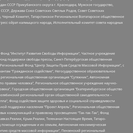
ан СССР Прикубанского округа г. Краснодара, Мужское государство,
СССР, Держава Союз Советских Светлых Родов, Совет Советских
в, Черный Комитет, Татарстанское Региональное Всетатарское общественное
гресс ойрат-калмыцкого народа, Исполнительный комитет совета народных
евосточное общественное движение "Маяк", Санкт-Петербургская ЛГБТ-инициативная группа "Выход", Инициативная группа ЛГБТ+ "Реверс", Алексеев Андрей Викторович, Бекбулатова Таисия Львовна, Беляев Иван Михайлович, Владыкина Елена Сергеевна, Гельман Марат Александрович, Никульшина Вероника Юрьевна, Толоконникова Надежда Андреевна, Шендерович Виктор Анатольевич, Общество с ограниченной ответственностью "Данное сообщение", Общество с ограниченной ответственностью Издательский дом "Новая глава", Айнбиндер Александра Александровна, Московский комьюнити-центр для ЛГБТ+инициатив, Благотворительный фонд развития филантропии, Deutsche Welle (Германия, Kurt-Schumacher-Strasse 3, 53113 Bonn), Борзунова Мария Михайловна, Воробьев Виктор Викторович, Голубева Анна Львовна, Константинова Алла Михайловна, Малкова Ирина Владимировна, Мурадов Мурад Абдулгалимович, Осетинская Елизавета Николаевна, Понасенков Евгений Николаевич, Ганапольский Матвей Юрьевич, Киселев Евгений Алексеевич, Борухович Ирина Григорьевна, Дремин Иван Тимофеевич, Дубровский Дмитрий Викторович, Красноярская региональная общественная организация поддержки и развития альтернативных образовательных технологий и межкультурных коммуникаций "ИНТЕРРА", Маяковская Екатерина Алексеевна, Фейгин Марк Захарович, Филимонов Андрей Викторович, Дзугкоева Регина Николаевна, Доброхотов Роман Александрович, Дудь Юрий Александрович, Елкин Сергей Владимирович, Кругликов Кирилл Игоревич, Сабунаева Мария Леонидовна, Семенов Алексей Владимирович, Шаинян Карен Багратович, Шульман Екатерина Михайловна, Асафьев Артур Валерьевич, Вахштайн Виктор Семенович, Венедиктов Алексей Алексеевич, Лушникова Екатерина Евгеньевна, Волков Леонид Михайлович, Невзоров Александр Глебович, Пархоменко Сергей Борисович, Сироткин Ярослав Николаевич, Кара-Мурза Владимир Владимирович, Баранова Наталья Владимировна, Гозман Леонид Яковлевич, Кагарлицкий Борис Юльевич, Климарев Михаил Валерьевич, Милов Владимир Станиславович, Автономная некоммерческая организация Краснодарский центр современного искусства "Типография", Моргенштерн Алишер Тагирович, Соболь Любовь Эдуардовна, Общество с ограниченной ответственностью "ЛИЗА НОРМ", Каспаров Гарри Кимович, Ходорковский Михаил Борисович, Общество с ограниченной ответственностью "Апрельские тезисы", Данилович Ирина Брониславовна, Кашин Олег Владимирович, Петров Николай Владимирович, Пивоваров Алексей Владимирович, Соколов Михаил Владимирович, Цветкова Юлия Владимировна, Чичваркин Евгений Александрович, Комитет против пыток/Команда против пыток, Общество с ограниченной ответственностью "Первый научный", Общество с ограниченной ответственностью "Вертолет и ко", Белоцерковская Вероника Борисовна, Кац Максим Евгеньевич, Лазарева Татьяна Юрьевна, Шаведдинов Руслан Табризович, Яшин Илья Валерьевич, Общество с ограниченной ответственностью "Иноагент ААВ", Алешковский Дмитрий Петрович, Альбац Евгения Марковна, Быков Дмитрий Львович, Галямина Юлия Евгеньевна, Лойко Сергей Леонидович, Мартынов Кирилл Константинович, Медведев Сергей Александрович, Крашенинников Федор Геннадиевич, Гордеева Катерина Вл