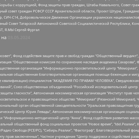
орьбы с коррупцией, Фонд защиты прав граждан, Штабы Навального, Совет гражд
ный совет граждан РСФСР СССР Архангельской области, Проект Штурм, Граждане 
tsApp, СИЧ-С14, Добровольческое Движение Организации украинских националисто
ный Совет Татарской Автономной Советской Социалистической Республики, Кон
БТ, Я.МЫ Сергей Фургал
 на
03.05.2024
мная некоммерческая организация "Центр по работе с проблемой насилия "НАСИЛИЮ.НЕТ", Межрегиональный профессиональный союз работников здравоохранения "Альянс врачей", Юридическое лицо, зарегистрированное в Латвийской Республике, SIA "Medusa Project" (регистрационный номер 40103797863, дата регистрации 10.06.2014), Некоммерческая организация "Фонд по борьбе с коррупцией", Автономная некоммерческая организация "Институт права и публичной политики", Баданин Роман Сергеевич, Гликин Максим Александрович, Железнова Мария Михайловна, Лукьянова Юлия Сергеевна, Маетная Елизавета Витальевна, Маняхин Петр Борисович, Чуракова Ольга Владимировна, Ярош Юлия Петровна, Юридическое лицо "The Insider SIA", зарегистрированное в Риге, Латвийская Республика (дата регистрации 26.06.2015), являющееся администратором доменного имени интернет-издания "The Insider SIA", https://theins.ru, Постернак Алексей Евгеньевич, Рубин Михаил Аркадьевич, Анин Роман Александрович, Юридическое лицо Istories fonds, зарегистрированное в Латвийской Республике (регистрационный номер 50008295751, дата регистрации 24.02.2020), Великовский Дмитрий Александрович, Долинина Ирина Николаевна, Мароховская Алеся Алексеевна, Шлейнов Роман Юрьевич, Шмагун Олеся Валентиновна, Общество с ограниченной ответственностью "Альтаир 2021", Общество с ограниченной ответственностью "Вега 2021", Общество с ограниченной ответственностью "Главный редактор 2021", Общество с ограниченной ответственностью "Ромашки монолит", Важенков Артем Валерьевич, Ивановская областная общественная организация "Центр гендерных исследований", Гурман Юрий Альбертович, Медиапроект "ОВД-Инфо", Егоров Владимир Владимирович, Жилинский Владимир Александрович, Общество с ограниченной ответственностью "ЗП", Иванова София Юрьевна, Карезина Инна Павловна, Кильтау Екатерина Викторовна, Петров Алексей Викторович, Пискунов Сергей Евгеньевич, Смирнов Сергей Сергеевич, Тихонов Михаил Сергеевич, Общество с ограниченной ответственностью "ЖУРНАЛИСТ-ИНОСТРАННЫЙ АГЕНТ", Арапова Галина Юрьевна, Вольтская Татьяна Анатольевна, Американская компания "Mason G.E.S. Anonymous Foundation" (США), являющаяся владельцем интернет-издания https://mnews.world/, Компания "Stichting Bellingcat", зарегистрированная в Нидерландах (дата регистрации 11.07.2018), Захаров Андрей Вячеславович, Клепиковская Екатерина Дмитриевна, Общество с ограниченной ответственностью "МЕМО", Перл Роман Александрович, Симонов Евгений Алексеевич, Соловьева Елена Анатольевна, Сотников Даниил Владимирович, Сурначева Елизавета Дмитриевна, Автономная некоммерческая организация по защите прав человека и информированию населения "Якутия – Наше Мнение", Общество с ограниченной ответственностью "Москоу диджитал медиа", с 26.01.2023 Общество с ограниченной ответственностью "Чайка Белые сады", Ветошкина Валерия Валерьевна, Заговора Максим Александрович, Межрегиональное общественное движение "Российская ЛГБТ - сеть", Оленичев Максим Владимирович, Павлов Иван Юрьевич, Скворцова Елена Сергеевна, Общество с ограниченной ответственностью "Как бы инагент", Кочетков Игорь Викторович, Общество с ограниченной ответственностью "Честные выборы", Еланчик Олег Александрович, Общество с ограниченной ответственностью "Нобелевский призыв", Гималова Регина Эмилевна, Григорьев Андрей Валерьевич, Григорьева Алина Александровна, Ассоциация по содействию защите прав призывников, альтернативнослужащих и военнослужащих "Правозащитная группа "Гражданин.Армия.Право", Хисамова Регина Фаритовна, Автономная некоммерческая организация по реализации социально-правовых программ "Лилит", Дальн