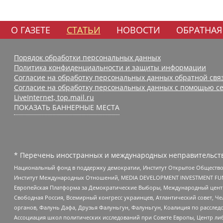
О ГАЗЕТЕ
СТАТЬИ
НОВОСТИ
ОБРАТНАЯ
Порядок обработки персональных данных
Политика конфиденциальности и защиты информации
Согласие на обработку персональных данных обратной свя
Согласие на обработку персональных данных с помощью се
LiveInternet, top.mail.ru
ПОКАЗАТЬ БАННЕРНЫЕ МЕСТА
* Перечень иностранных и международных неправительств
Национальный фонд в поддержку демократии, Институт Открытое Общество
Институт Международных Отношений, MEDIA DEVELOPMENT INVESTMENT FUND,
Европейская Платформа за Демократические Выборы, Международный цент
Свободная Россия, Всемирный конгресс украинцев, Атлантический совет, Ч
органов, Фалунь Дафа, Друзья Фалуньгун, Фалуньгун, Коалиция по рассле
Ассоциация школ политических исследований при Совете Европы, Центр ли