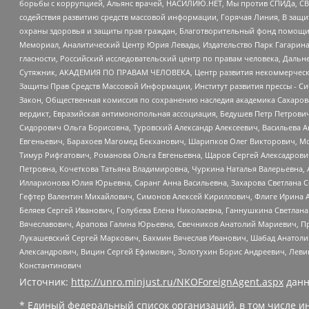
борьбы с коррупцией, Альянс врачей, НАСИЛИЮ.НЕТ, Мы против СПИДа, СВЕ
содействия развитию средств массовой информации, Горячая Линия, В защ
охраны здоровья и защиты прав граждан, Благотворительный фонд помощи ос
Мемориал, Аналитический Центр Юрия Левады, Издательство Парк Гагарина
гласности, Российский исследовательский центр по правам человека, Даль
Сутяжник, АКАДЕМИЯ ПО ПРАВАМ ЧЕЛОВЕКА, Центр развития некоммерческих
Защиты Прав Средств Массовой Информации, Институт развития прессы - Си
Закон, Общественная комиссия по сохранению наследия академика Сахаров
вердикт, Евразийская антимонопольная ассоциация, Бедушев Петр Петрови
Сидорович Ольга Борисовна, Туровский Александр Алексеевич, Васильева А
Евгеньевич, Барахоев Магомед Бекханович, Шарипков Олег Викторович, М
Тимур Рифгатович, Романова Ольга Евгеньевна, Щаров Сергей Алексадрови
Петровна, Кочеткова Татьяна Владимировна, Чуркина Наталья Валерьевна, 
Илларионова Юлия Юрьевна, Саранг Анна Васильевна, Захарова Светлана 
Гефтер Валентин Михайлович, Симонов Алексей Кириллович, Флиге Ирина 
Беляев Сергей Иванович, Голубева Елена Николаевна, Ганнушкина Светлана
Вячеславович, Арапова Галина Юрьевна, Свечников Анатолий Мариевич, П
Лукашевский Сергей Маркович, Бахмин Вячеслав Иванович, Шабад Анатоли
Александрович, Вицин Сергей Ефимович, Золотухин Борис Андреевич, Леви
Константинович
Источник:
http://unro.minjust.ru/NKOForeignAgent.aspx
данн
* Единый федеральный список организаций, в том числе и