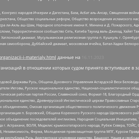
нгресс народов Ичкерии и Дагестана, База, Асбат аль-Ансар, Священная война,
уркестана, Общество социальных реформ, Общество возрождения исламского насл
Нусра ли-Ахль аш-Шам, Народное ополчение имени К. Минина и Д. Пожарского, Ад
сломи, Террористическое сообщество Сеть, Катиба Таухид валь-Джихад, Хайят Тах
, Хатлонский джамаат, Мусульманская религиозная группа п. Кушкуль г. Оренбу
ная самооборона, Дуббайский джамаат, московская ячейка, Батал-Хаджи Белхор
organizacii-i-materialy.html
данные на
16.11.2023
анизаций в отношении которых судом принято вступившее в з
 Родовой Державы Русь, Община Духовного Управления Асгардской Веси Беловод
детели Иеговы, Русское национальное единство, Национал-социалистическое об
истическая рабочая партия России, Славянский союз, Формат-18, Благородный Ор
ациональное единство, Древнерусской Инглистической церкви Православных Ста
ных объединениях, Омская организация общественного политического движения Р
рганизация п. Боровский, Община Коренного Русского народа Щелковского район
гиозное объединение последователей инглиизма, Народная Социальная Инициатива,
 г. Астрахани, ВОЛЯ, Меджлис крымскотатарского народа, Рубеж Севера, ТОЙС, 
6, Независимость, Фирма, Молодежная правозащитная группа МПГ, Курсом Правд
ая республика Русь, Арестантское уголовное единство, Башкорт, Нация и свобода,