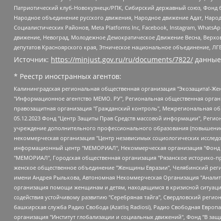
Патриотический клуб-Новокузнецк/РПК, Сибирский державный союз, Фонд б
Народное объединение русского движения, Народное движение Адат, Народ
Социалистических Районов, Meta Platforms Inc, Facebook, Instagram, Wha
движение, Невоград, Молодежное Демократическое Движение Весна, Верхов
депутатов Красноярского края, Этническое национальное объединение, ЛГ
Источник:
https://minjust.gov.ru/ru/documents/7822/
данные
* Реестр иностранных агентов:
Калининградская региональная общественная организация "Экозащита!-Женсовет", Фонд содействия защите прав и свобод граждан "Общественный вердикт", Фонд "Институт Развития Свободы Информации", Частное учреждение "Информационное агентство МЕМО. РУ", Региональная общественная организация "Общественная комиссия по сохранению наследия академика Сахарова", Фонд поддержки свободы прессы, Санкт-Петербургская общественная правозащитная организация "Гражданский контроль", Межрегиональная общественная организация "Информационно-просветительский центр "Мемориал", Региональный Фонд "Центр Защиты Прав Средств Массовой Информации", с 05.12.2023 Фонд "Центр Защиты Прав Средств массовой информации", Региональная общественная благотворительная организация помощи беженцам и мигрантам "Гражданское содействие", Негосударственное образовательное учреждение дополнительного профессионального образования (повышение квалификации) специалистов "АКАДЕМИЯ ПО ПРАВАМ ЧЕЛОВЕКА", Свердловская региональная общественная организация "Сутяжник", Автономная некоммерческая организация "Центр независимых социологических исследований", Союз общественных объединений "Российский исследовательский центр по правам человека", Региональное общественное учреждение научно-информационный центр "МЕМОРИАЛ", Некоммерческая организация "Фонд защиты гласности", Автономная некоммерческая организация "Институт прав человека", Городская общественная организация "Екатеринбургское общество "МЕМОРИАЛ", Городская общественная организация "Рязанское историко-просветительское и правозащитное общество "Мемориал" (Рязанский Мемориал), Челябинский региональный орган общественной самодеятельности – женское общественное объединение "Женщины Евразии", Челябинский региональный орган общественной самодеятельности "Уральская правозащитная группа", Фонд содействия защите здоровья и социальной справедливости имени Андрея Рылькова, Автономная Некоммерческая Организация "Аналитический Центр Юрия Левады", Автономная некоммерческая организация социальной поддержки населения "Проект Апрель", Региональная общественная организация помощи женщинам и детям, находящимся в кризисной ситуации "Информационно-методический центр "Анна", Фонд содействия развитию массовых коммуникаций и правовому просвещению "Так-так-Так", Фонд содействия устойчивому развитию "Серебряная тайга", Свердловский региональный общественный фонд социальных проектов "Новое время", "Idel.Реалии", Кавказ.Реалии, Крым.Реалии, Телеканал Настоящее Время, Татаро-башкирская служба Радио Свобода (Azatliq Radiosi), Радио Свободная Европа/Радио Свобода (PCE/PC), "Сибирь.Реалии", "Фактограф", Благотворительный фонд помощи осужденным и их семьям, Автономная некоммерческая организация "Институт глобализации и социальных движений", Фонд "В защиту прав заключенных", Частное учреждение "Центр поддержки и содействия развитию средств массовой информации", Пензенский региональный общественный благотворительный фонд "Гражданский союз", "Север.Реалии", Некоммерческая организация Фонд "Правовая инициатива", Общество с ограниченной ответственностью "Радио Свободная Европа/Радио Свобода", Чешское информационное агентство "MEDIUM-ORIENT", Красноярская региональная общественная организация "Мы против СПИДа", Камалягин Денис Николаевич, Маркелов Сергей Евгеньевич, Пономарев Лев Александрович, Савицкая Людмила Алексеевна, Автоно