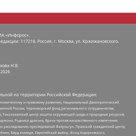
ИА «Инфорос».
едакции: 117218, Россия, г. Москва, ул. Кржижановского,
хова Н.В.
2026
льной на территории Российской Федерации:
кономическому и правовому развитию, Национальный Демократический
менной России, Черноморский фонд регионального сотрудничества,
, Тихоокеанский центр защиты окружающей среды и природных ресурсов,
 Хармони, Родники дракона, Врачи против насильственного извлечения
по расследованию преследований Фалуньгун, Пражский гражданский центр,
бмен, Бард колледж, Европейский выбор, Фонд Ходорковского,