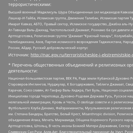
террористическими:
Высший военный Маджлисуль Шура Объединенных сил моджахедов Кавказа, Ко
Лашкар-И-Тайба, Исламская группа, Движение Талибан, Исламская партия Т
Имарат Кавказ, АБТО, Правый сектор, Исламское государство, Джабха аль-
Ат-Тавхида Валь-Джихад, Чистопольский Джамаат, Рохнамо ба суи давлати и
Артподготовка, Религиозная группа “Джамаат “Красный пахарь”, Колумбайн
Челебиджихана, Азов, Партия исламского возрождения Таджикистана, Народ
России, Айдар, Русский добровольческий корпус
Источник:
http://nac.gov.ru/terroristicheskie-i-ekstremistskie-
* Перечень общественных объединений и религиозных орг
деятельности:
Национал-большевистская партия, ВЕК РА, Рада земли Кубанской Духовно
Староверов-Инглингов, Нурджулар, К Богодержавию, Таблиги Джамаат, Сви
Карачая, Союз славян, Ат-Такфир Валь-Хиджра, Пит Буль, Национал-социал
Инициатива города Череповца, Духовно-Родовая Держава Русь, Русское н
нелегальной иммиграции, Кровь и Честь, О свободе совести и о религиоз
Футбольного Клуба Динамо, Файзрахманисты, Мусульманская религиозная о
им. Степана Бандеры, Братство, Белый Крест, Misanthropic division, Рели
объединение Атака, Мечеть Мирмамеда, Община Коренного Русского народа
Артподготовка, Штольц, В честь иконы Божией Матери Державная, Сектор 1
Славянских Сил Руси, Алля-Аят, Благотворительный пансионат Ак Умут, Русск