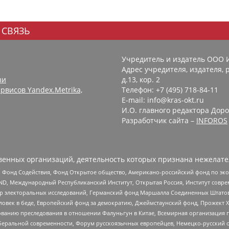
 СВЯЗЬ
Учредитель и издатель ООО 
Адрес учредителя, издателя, р
зи
д.13, кор. 2
рвисов Yandex.Metrika,
Телефон: +7 (495) 718-84-11
E-mail: info@kras-okt.ru
И.О. главного редактора Доро
Разработчик сайта –
INFOROS
енных организаций, деятельность которых признана нежелате
 Фонд Содействия, Фонд Открытое общество, Американо-российский фонд по э
 Международный Республиканский Институт, Открытая Россия, Институт совре
р электоральных исследований, Германский фонд Маршалла Соединенных Штатов
еловек в беде, Европейский фонд за демократию, Джеймстаунский фонд, Прожект
дованию преследования в отношении Фалуньгун в Китае, Всемирная организация 
беральной современности, Форум русскоязычных европейцев, Немецко-русский о