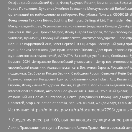
Оксфордский российский фонд, Фонд Будущее России, Компания свободы ин
Новое Поколение, Духовное Учебное Заведение Международный Библейский
организаций по наблюдению за выборами, Республика Польша, СВОБОДНЫЙ
Фонд имени Генриха Бёлля, Stichting Bellingcat, Bellingcat Ltd, The Inside
Макдональда-Лорье, Украинская национальная федерация Канады, Декабрис
комитет в Швеции, Проект Медуза, Фонд Андрея Сахарова, Форум свободной 
Solidarus, КрымSOS, Свободный университет, Институт государственного у
борьбы с коррупцией Инк, Завет церквей TCCN, Агора, Всемирный фонд при
имени Бориса Звозскова, Дом прав человека Тбилиси, Дом прав человека Ер
журналистов расследователей, АЛЛАТРА, За свободную Россию, Свободная Б
Комитет-2024, Центрально-Европейский университет, Центр восточноевроп
европейской политики, Академическая сеть Восточная Европа, Российский к
поддержки, Свободная Россия Берлин, Свободная Россия Северный Рейн-Вест
Крымскотатарский Ресурсный Центр, Глобальный союз IndustriALL, Russian E
Европы, Фонд имени Фридриха Эберта, XZ gGmbH, Мобильная академия поддержк
International Education, Антивоенное движение Антальи, Открытый диало
отношений им Нормана Патерсона, Центр Гражданских Свобод, Фонд Бориса
Прометей, Stop Occupation of Karelia, Вернись живым, Фридом Хаус, СОТА 
Источник:
https://minjust.gov.ru/ru/documents/7756/
данные
* Сведения реестра НКО, выполняющих функции иностранн
Лилит, Правозащитная группа Гражданин.Армия.Право, Нижегородский цент