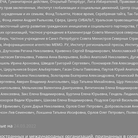
ЧА, Гуманитарное действие, Открытый Петербург, Лига Избирателей, Правовая 
иту прав заключенных, Институт глобализации и социальных движений, Центр 
ужденным и их семьям, Фонд Тольятти, Новое время, Серебряная тайга, Так-Так-
, Фонд имени Андрея Рылькова, Сфера, Центр СИБАЛЬТ, Уральская правозащитна
невосточный центр развития гражданских инициатив и социального партнерства, 
 организаций, Частное учреждение в Калининграде Совета Министров северных 
бирь, Частное учреждение в Санкт-Петербурге Совета Министров Северных Стра
а, Информационное агентство МЕМО. РУ, Институт региональной прессы, Инсти
ч, Дзугкоева Регина Николаевна, Кривенко Сергей Владимирович, Милославски
настасия Евгеньевна, Ривина Анна Валерьевна, Бойко Анатолий Николаевич, Дуг
ошель Ирина Ароновна, Шведов Григорий Сергеевич, Пономарев Лев Александро
ч, Цирульников Борис Альбертович, Гасан Ольга Павловна, Паутов Юрий Анато
Акимова Татьяна Николаевна, Золотарева Екатерина Александровна, Рачинский Я
Сергеевна, Аверин Владимир Анатольевич, Щур Татьяна Михайловна, Щур Никола
Анатольевна, Мельникова Валентина Дмитриевна, Вититинова Елена Владимировн
 Алексеевна, Закс Елена Владимировна, Буртина Елена Юрьевна, Гендель Людмил
рохоров Вадим Юрьевич, Шахова Елена Владимировна, Подузов Сергей Васильеви
й Ефимович, Сухих Дарья Николаевна, Орлов Олег Петрович, Добровольская Анн
нсон Лев Семенович, Локшина Татьяна Иосифовна, Орлов Олег Петрович, Поляк
ые на
24.03.2022
ностранных и международных организаций, признанных в соотв