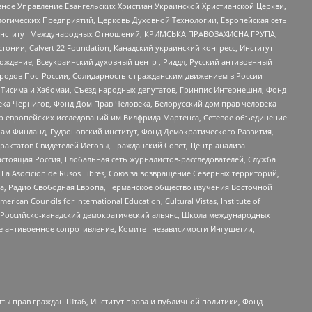
ное Управление Евангельских Христиан Украинской Христианской Церкви,
огических Предприятий, Церковь Духовной Технологии, Европейская сеть
ий Институт Международных Отношений, КРИМСЬКА ПРАВОЗАХИСНА ГРУПА,
стонии, Calvert 22 Foundation, Канадский украинский конгресс, Институт
ждение, Всеукраинский духовный центр , Риддл, Русский антивоенный
ародов ПостРоссии, Солидарность с гражданским движением в России –
в Тисима и Хабомаи, Съезд народных депутатов, Гринпис Интернешнл, Фонд
ека Чернигов, Фонд Дом Прав Человека, Белорусский дом прав человека
нтр европейских исследований им Вилфрида Мартенса, Сетевое объединение
Чам Финланд, Гудзоновский институт, Фонд Демократического Развития,
актатов Свидетелей Иеговы, Гражданский Совет, Центр анализа
астоящая Россия, Глобальная сеть журналистов-расследователей, Служба
a Asocicion de Rusos Libres, Союз за возвращение Северных территорий,
еста, Радио Свободная Европа, Германское общество изучения Восточной
ouncils for International Education, Cultural Vistas, Institute of
, Российско-канадский демократический альянс, Школа международных
е антивоенное сопротивление, Комитет независимости Ингушетии,
ты прав граждан Штаб, Институт права и публичной политики, Фонд