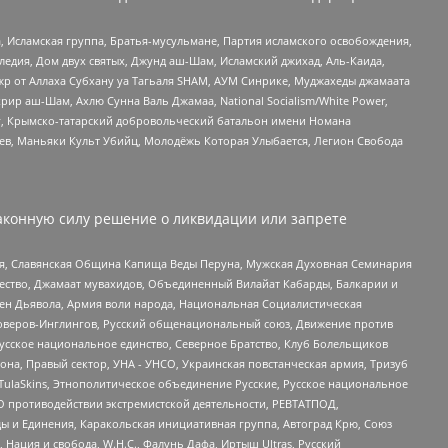
 Исламская группа, Братья-мусульмане, Партия исламского освобождения,
едия, Дом двух святых, Джунд аш-Шам, Исламский джихад, Аль-Каида,
жр от Аллаха Субхану уа Тагьаля SHAM, АУМ Синрике, Муджахеды джамаата
рир аш-Шам, Ахлю Сунна Валь Джамаа, National Socialism/White Power,
рг, Крымско-татарский добровольческий батальон имени Номана
оев, Маньяки Культ Убийц, Молодёжь Которая Улыбается, Легион Свобода
аконную силу решение о ликвидации или запрете
ья, Славянская Община Капища Веды Перуна, Мужская Духовная Семинария
щество, Джамаат мувахидов, Объединенный Вилайат Кабарды, Балкарии и
ден Дьявола, Армия воли народа, Национальная Социалистическая
роверов-Инглингов, Русский общенациональный союз, Движение против
усское национальное единство, Северное Братство, Клуб Болельщиков
а, Правый сектор, УНА - УНСО, Украинская повстанческая армия, Тризуб
 TulaSkins, Этнополитическое объединение Русские, Русское национальное
О противодействии экстремистской деятельности, РЕВТАТПОД,
ы и Единения, Каракольская инициативная группа, Автоград Крю, Союз
 Нация и свобода, W.H.С., Фалунь Дафа, Иртыш Ultras, Русский