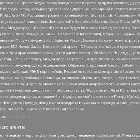
формации, Проект Медиа, Международное партнерство за права человека, Духов
 Колледж, Международное христианское движение, Всемирный Институт Саентол
 ИДЕЛЬ-УРАЛ, Ассоциация развития журналистики, IStories fonds, Королевск
r, Институт правовой инициативы Центральной и Восточной Европы, Фонд Открытой Э
ты, Международный научный центр им Вудро Вильсона, Свободная пресса, Возро
России, Лига Свободных Наций, Transparеncy International, Форум Свободных Н
правления, Форум гражданского общества Россия, Беллона, Союз жителей острово
роды, BDR Novaja Gazeta-Europe, Алтай проект, Образовательный дом прав челов
еван, Дом прав человека Крым, Центр дикого лосося, TVR Studios, ТВ Дождь, Це
урятия, Uralic, UnKremlin, Международная федерация транспортных рабочих, Ист
ейских и международных исследований, Общество Сторожевой башни, Библии и тр
омитет действия, РЭНД корпорейшн, Русская Америка за демократию в России, Н
фалия, Фонд глобальной помощи, Антивоенный комитет России, Russie-Libertes, L
lection Monitor, Article 19, Мнение медиа, Федерация анархического черного кр
и гендерной демократии и миротворчества, Форум имени Льва Копелева, American C
г, Школа международных отношений и государственной политики им Питера Мунка
 Немцова за Свободу, Фонд имени Фридриха Науманна за свободу, Феминистско
медиа, Либерально-демократическая Лига Украины
 на
13.05.2024
ого агента:
р немецкой и европейской культуры, Центр гендерных исследований, Фонд защи