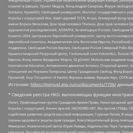
Макдональда-Лорье, Украинская национальная федерация Канады, Декабрис
комитет в Швеции, Проект Медуза, Фонд Андрея Сахарова, Форум свободной 
Solidarus, КрымSOS, Свободный университет, Институт государственного у
борьбы с коррупцией Инк, Завет церквей TCCN, Агора, Всемирный фонд при
имени Бориса Звозскова, Дом прав человека Тбилиси, Дом прав человека Ер
журналистов расследователей, АЛЛАТРА, За свободную Россию, Свободная Б
Комитет-2024, Центрально-Европейский университет, Центр восточноевроп
европейской политики, Академическая сеть Восточная Европа, Российский к
поддержки, Свободная Россия Берлин, Свободная Россия Северный Рейн-Вест
Крымскотатарский Ресурсный Центр, Глобальный союз IndustriALL, Russian E
Европы, Фонд имени Фридриха Эберта, XZ gGmbH, Мобильная академия поддержк
International Education, Антивоенное движение Антальи, Открытый диало
отношений им Нормана Патерсона, Центр Гражданских Свобод, Фонд Бориса
Прометей, Stop Occupation of Karelia, Вернись живым, Фридом Хаус, СОТА 
Источник:
https://minjust.gov.ru/ru/documents/7756/
данные
* Сведения реестра НКО, выполняющих функции иностранн
Лилит, Правозащитная группа Гражданин.Армия.Право, Нижегородский цент
борьбы с коррупцией, Альянс врачей, НАСИЛИЮ.НЕТ, Мы против СПИДа, СВЕ
содействия развитию средств массовой информации, Горячая Линия, В защ
охраны здоровья и защиты прав граждан, Благотворительный фонд помощи ос
Мемориал, Аналитический Центр Юрия Левады, Издательство Парк Гагарина
гласности, Российский исследовательский центр по правам человека, Даль