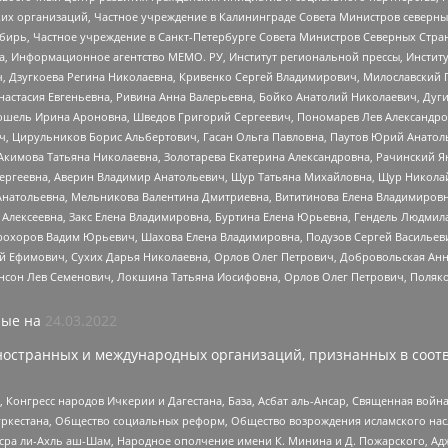
 организаций, Частное учреждение в Калининграде Совета Министров северных 
бирь, Частное учреждение в Санкт-Петербурге Совета Министров Северных Стра
а, Информационное агентство МЕМО. РУ, Институт региональной прессы, Инсти
ч, Дзугкоева Регина Николаевна, Кривенко Сергей Владимирович, Милославски
настасия Евгеньевна, Ривина Анна Валерьевна, Бойко Анатолий Николаевич, Дуг
ошель Ирина Ароновна, Шведов Григорий Сергеевич, Пономарев Лев Александро
ч, Цирульников Борис Альбертович, Гасан Ольга Павловна, Паутов Юрий Анато
Акимова Татьяна Николаевна, Золотарева Екатерина Александровна, Рачинский Я
Сергеевна, Аверин Владимир Анатольевич, Щур Татьяна Михайловна, Щур Никола
Анатольевна, Мельникова Валентина Дмитриевна, Вититинова Елена Владимировн
 Алексеевна, Закс Елена Владимировна, Буртина Елена Юрьевна, Гендель Людмил
рохоров Вадим Юрьевич, Шахова Елена Владимировна, Подузов Сергей Васильеви
й Ефимович, Сухих Дарья Николаевна, Орлов Олег Петрович, Добровольская Анн
нсон Лев Семенович, Локшина Татьяна Иосифовна, Орлов Олег Петрович, Поляк
ые на
24.03.2022
ностранных и международных организаций, признанных в соотв
нгресс народов Ичкерии и Дагестана, База, Асбат аль-Ансар, Священная война,
уркестана, Общество социальных реформ, Общество возрождения исламского насл
Нусра ли-Ахль аш-Шам, Народное ополчение имени К. Минина и Д. Пожарского, Ад