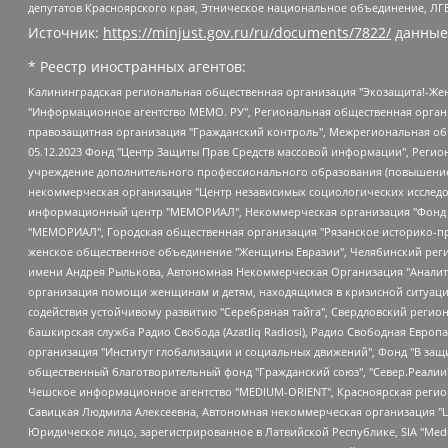
депутатов Красноярского края, Этническое национальное объединение, ЛГ
Источник:
https://minjust.gov.ru/ru/documents/7822/
данные
* Реестр иностранных агентов:
Калининградская региональная общественная организация "Экозащита!-Женсовет", Фонд содействия защите прав и свобод граждан "Общественный вердикт", Фонд "Институт Развития Свободы Информации", Частное учреждение "Информационное агентство МЕМО. РУ", Региональная общественная организация "Общественная комиссия по сохранению наследия академика Сахарова", Фонд поддержки свободы прессы, Санкт-Петербургская общественная правозащитная организация "Гражданский контроль", Межрегиональная общественная организация "Информационно-просветительский центр "Мемориал", Региональный Фонд "Центр Защиты Прав Средств Массовой Информации", с 05.12.2023 Фонд "Центр Защиты Прав Средств массовой информации", Региональная общественная благотворительная организация помощи беженцам и мигрантам "Гражданское содействие", Негосударственное образовательное учреждение дополнительного профессионального образования (повышение квалификации) специалистов "АКАДЕМИЯ ПО ПРАВАМ ЧЕЛОВЕКА", Свердловская региональная общественная организация "Сутяжник", Автономная некоммерческая организация "Центр независимых социологических исследований", Союз общественных объединений "Российский исследовательский центр по правам человека", Региональное общественное учреждение научно-информационный центр "МЕМОРИАЛ", Некоммерческая организация "Фонд защиты гласности", Автономная некоммерческая организация "Институт прав человека", Городская общественная организация "Екатеринбургское общество "МЕМОРИАЛ", Городская общественная организация "Рязанское историко-просветительское и правозащитное общество "Мемориал" (Рязанский Мемориал), Челябинский региональный орган общественной самодеятельности – женское общественное объединение "Женщины Евразии", Челябинский региональный орган общественной самодеятельности "Уральская правозащитная группа", Фонд содействия защите здоровья и социальной справедливости имени Андрея Рылькова, Автономная Некоммерческая Организация "Аналитический Центр Юрия Левады", Автономная некоммерческая организация социальной поддержки населения "Проект Апрель", Региональная общественная организация помощи женщинам и детям, находящимся в кризисной ситуации "Информационно-методический центр "Анна", Фонд содействия развитию массовых коммуникаций и правовому просвещению "Так-так-Так", Фонд содействия устойчивому развитию "Серебряная тайга", Свердловский региональный общественный фонд социальных проектов "Новое время", "Idel.Реалии", Кавказ.Реалии, Крым.Реалии, Телеканал Настоящее Время, Татаро-башкирская служба Радио Свобода (Azatliq Radiosi), Радио Свободная Европа/Радио Свобода (PCE/PC), "Сибирь.Реалии", "Фактограф", Благотворительный фонд помощи осужденным и их семьям, Автономная некоммерческая организация "Институт глобализации и социальных движений", Фонд "В защиту прав заключенных", Частное учреждение "Центр поддержки и содействия развитию средств массовой информации", Пензенский региональный общественный благотворительный фонд "Гражданский союз", "Север.Реалии", Некоммерческая организация Фонд "Правовая инициатива", Общество с ограниченной ответственностью "Радио Свободная Европа/Радио Свобода", Чешское информационное агентство "MEDIUM-ORIENT", Красноярская региональная общественная организация "Мы против СПИДа", Камалягин Денис Николаевич, Маркелов Сергей Евгеньевич, Пономарев Лев Александрович, Савицкая Людмила Алексеевна, Автоно