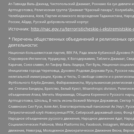
Ат-Тавхида Валь-Джихад, Чистопольский Джамаат, Рохнамо ба суи давлати и
Артподготовка, Религиозная группа “Джамаат “Красный пахарь”, Колумбайн
Челебиджихана, Азов, Партия исламского возрождения Таджикистана, Народ
России, Айдар, Русский добровольческий корпус
Источник:
http://nac.gov.ru/terroristicheskie-i-ekstremistskie-
* Перечень общественных объединений и религиозных орг
деятельности:
Национал-большевистская партия, ВЕК РА, Рада земли Кубанской Духовно
Староверов-Инглингов, Нурджулар, К Богодержавию, Таблиги Джамаат, Сви
Карачая, Союз славян, Ат-Такфир Валь-Хиджра, Пит Буль, Национал-социал
Инициатива города Череповца, Духовно-Родовая Держава Русь, Русское н
нелегальной иммиграции, Кровь и Честь, О свободе совести и о религиоз
Футбольного Клуба Динамо, Файзрахманисты, Мусульманская религиозная о
им. Степана Бандеры, Братство, Белый Крест, Misanthropic division, Рели
объединение Атака, Мечеть Мирмамеда, Община Коренного Русского народа
Артподготовка, Штольц, В честь иконы Божией Матери Державная, Сектор 1
Славянских Сил Руси, Алля-Аят, Благотворительный пансионат Ак Умут, Русск
Патриотический клуб-Новокузнецк/РПК, Сибирский державный союз, Фонд б
Народное объединение русского движения, Народное движение Адат, Народ
Социалистических Районов, Meta Platforms Inc, Facebook, Instagram, Wha
движение, Невоград, Молодежное Демократическое Движение Весна, Верхов