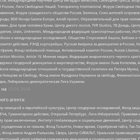
ты, Международный научный центр им Вудро Вильсона, Свободная пресса, Возро
России, Лига Свободных Наций, Transparеncy International, Форум Свободных Н
правления, Форум гражданского общества Россия, Беллона, Союз жителей острово
роды, BDR Novaja Gazeta-Europe, Алтай проект, Образовательный дом прав челов
еван, Дом прав человека Крым, Центр дикого лосося, TVR Studios, ТВ Дождь, Це
урятия, Uralic, UnKremlin, Международная федерация транспортных рабочих, Ист
ейских и международных исследований, Общество Сторожевой башни, Библии и тр
омитет действия, РЭНД корпорейшн, Русская Америка за демократию в России, Н
фалия, Фонд глобальной помощи, Антивоенный комитет России, Russie-Libertes, L
lection Monitor, Article 19, Мнение медиа, Федерация анархического черного кр
и гендерной демократии и миротворчества, Форум имени Льва Копелева, American C
г, Школа международных отношений и государственной политики им Питера Мунка
 Немцова за Свободу, Фонд имени Фридриха Науманна за свободу, Феминистско
медиа, Либерально-демократическая Лига Украины
 на
13.05.2024
ого агента:
р немецкой и европейской культуры, Центр гендерных исследований, Фонд защи
ЧА, Гуманитарное действие, Открытый Петербург, Лига Избирателей, Правовая 
иту прав заключенных, Институт глобализации и социальных движений, Центр 
ужденным и их семьям, Фонд Тольятти, Новое время, Серебряная тайга, Так-Так-
, Фонд имени Андрея Рылькова, Сфера, Центр СИБАЛЬТ, Уральская правозащитна
невосточный центр развития гражданских инициатив и социального партнерства, 