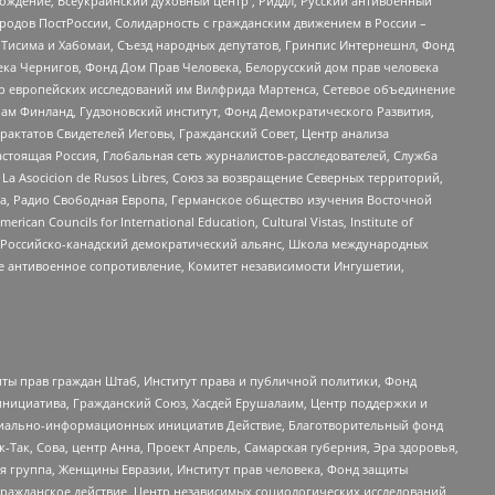
ждение, Всеукраинский духовный центр , Риддл, Русский антивоенный
ародов ПостРоссии, Солидарность с гражданским движением в России –
в Тисима и Хабомаи, Съезд народных депутатов, Гринпис Интернешнл, Фонд
ека Чернигов, Фонд Дом Прав Человека, Белорусский дом прав человека
нтр европейских исследований им Вилфрида Мартенса, Сетевое объединение
Чам Финланд, Гудзоновский институт, Фонд Демократического Развития,
актатов Свидетелей Иеговы, Гражданский Совет, Центр анализа
астоящая Россия, Глобальная сеть журналистов-расследователей, Служба
a Asocicion de Rusos Libres, Союз за возвращение Северных территорий,
еста, Радио Свободная Европа, Германское общество изучения Восточной
ouncils for International Education, Cultural Vistas, Institute of
, Российско-канадский демократический альянс, Школа международных
е антивоенное сопротивление, Комитет независимости Ингушетии,
ты прав граждан Штаб, Институт права и публичной политики, Фонд
инициатива, Гражданский Союз, Хасдей Ерушалаим, Центр поддержки и
социально-информационных инициатив Действие, Благотворительный фонд
Так, Сова, центр Анна, Проект Апрель, Самарская губерния, Эра здоровья,
я группа, Женщины Евразии, Институт прав человека, Фонд защиты
Гражданское действие, Центр независимых социологических исследований,