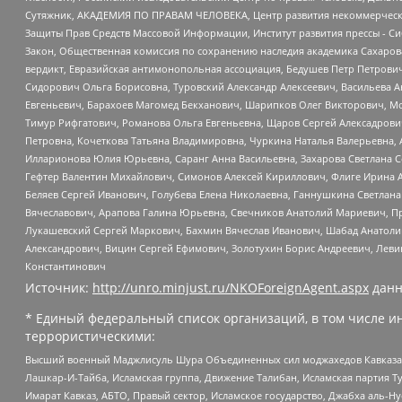
Сутяжник, АКАДЕМИЯ ПО ПРАВАМ ЧЕЛОВЕКА, Центр развития некоммерческих
Защиты Прав Средств Массовой Информации, Институт развития прессы - Си
Закон, Общественная комиссия по сохранению наследия академика Сахаров
вердикт, Евразийская антимонопольная ассоциация, Бедушев Петр Петрови
Сидорович Ольга Борисовна, Туровский Александр Алексеевич, Васильева А
Евгеньевич, Барахоев Магомед Бекханович, Шарипков Олег Викторович, М
Тимур Рифгатович, Романова Ольга Евгеньевна, Щаров Сергей Алексадрови
Петровна, Кочеткова Татьяна Владимировна, Чуркина Наталья Валерьевна, 
Илларионова Юлия Юрьевна, Саранг Анна Васильевна, Захарова Светлана 
Гефтер Валентин Михайлович, Симонов Алексей Кириллович, Флиге Ирина 
Беляев Сергей Иванович, Голубева Елена Николаевна, Ганнушкина Светлана
Вячеславович, Арапова Галина Юрьевна, Свечников Анатолий Мариевич, П
Лукашевский Сергей Маркович, Бахмин Вячеслав Иванович, Шабад Анатоли
Александрович, Вицин Сергей Ефимович, Золотухин Борис Андреевич, Леви
Константинович
Источник:
http://unro.minjust.ru/NKOForeignAgent.aspx
данн
* Единый федеральный список организаций, в том числе и
террористическими:
Высший военный Маджлисуль Шура Объединенных сил моджахедов Кавказа, Ко
Лашкар-И-Тайба, Исламская группа, Движение Талибан, Исламская партия Т
Имарат Кавказ, АБТО, Правый сектор, Исламское государство, Джабха аль-