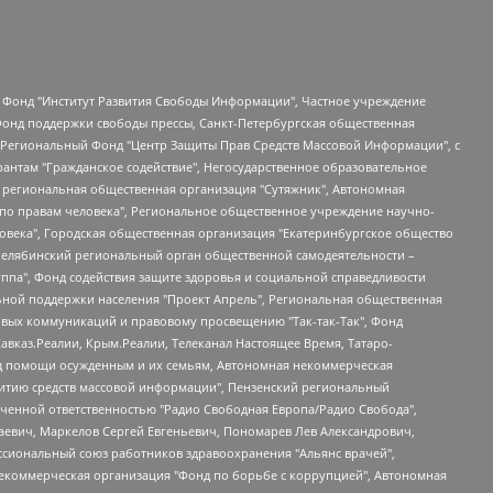
евосточное общественное движение "Маяк", Санкт-Петербургская ЛГБТ-инициативная группа "Выход", Инициативная группа ЛГБТ+ "Реверс", Алексеев Андрей Викторович, Бекбулатова Таисия Львовна, Беляев Иван Михайлович, Владыкина Елена Сергеевна, Гельман Марат Александрович, Никульшина Вероника Юрьевна, Толоконникова Надежда Андреевна, Шендерович Виктор Анатольевич, Общество с ограниченной ответственностью "Данное сообщение", Общество с ограниченной ответственностью Издательский дом "Новая глава", Айнбиндер Александра Александровна, Московский комьюнити-центр для ЛГБТ+инициатив, Благотворительный фонд развития филантропии, Deutsche Welle (Германия, Kurt-Schumacher-Strasse 3, 53113 Bonn), Борзунова Мария Михайловна, Воробьев Виктор Викторович, Голубева Анна Львовна, Константинова Алла Михайловна, Малкова Ирина Владимировна, Мурадов Мурад Абдулгалимович, Осетинская Елизавета Николаевна, Понасенков Евгений Николаевич, Ганапольский Матвей Юрьевич, Киселев Евгений Алексеевич, Борухович Ирина Григорьевна, Дремин Иван Тимофеевич, Дубровский Дмитрий Викторович, Красноярская региональная общественная организация поддержки и развития альтернативных образовательных технологий и межкультурных коммуникаций "ИНТЕРРА", Маяковская Екатерина Алексеевна, Фейгин Марк Захарович, Филимонов Андрей Викторович, Дзугкоева Регина Николаевна, Доброхотов Роман Александрович, Дудь Юрий Александрович, Елкин Сергей Владимирович, Кругликов Кирилл Игоревич, Сабунаева Мария Леонидовна, Семенов Алексей Владимирович, Шаинян Карен Багратович, Шульман Екатерина Михайловна, Асафьев Артур Валерьевич, Вахштайн Виктор Семенович, Венедиктов Алексей Алексеевич, Лушникова Екатерина Евгеньевна, Волков Леонид Михайлович, Невзоров Александр Глебович, Пархоменко Сергей Борисович, Сироткин Ярослав Николаевич, Кара-Мурза Владимир Владимирович, Баранова Наталья Владимировна, Гозман Леонид Яковлевич, Кагарлицкий Борис Юльевич, Климарев Михаил Валерьевич, Милов Владимир Станиславович, Автономная некоммерческая организация Краснодарский центр современного искусства "Типография", Моргенштерн Алишер Тагирович, Соболь Любовь Эдуардовна, Общество с ограниченной ответственностью "ЛИЗА НОРМ", Каспаров Гарри Кимович, Ходорковский Михаил Борисович, Общество с ограниченной ответственностью "Апрельские тезисы", Данилович Ирина Брониславовна, Кашин Олег Владимирович, Петров Николай Владимирович, Пивоваров Алексей Владимирович, Соколов Михаил Владимирович, Цветкова Юлия Владимировна, Чичваркин Евгений Александрович, Комитет против пыток/Команда против пыток, Общество с ограниченной ответственностью "Первый научный", Общество с ограниченной ответственностью "Вертолет и ко", Белоцерковская Вероника Борисовна, Кац Максим Евгеньевич, Лазарева Татьяна Юрьевна, Шаведдинов Руслан Табризович, Яшин Илья Валерьевич, Общество с ограниченной ответственностью "Иноагент ААВ", Алешковский Дмитрий Петрович, Альбац Евгения Марковна, Быков Дмитрий Львович, Галямина Юлия Евгеньевна, Лойко Сергей Леонидович, Мартынов Кирилл Константинович, Медведев Сергей Александрович, Крашенинников Федор Геннадиевич, Гордеева Катерина Вл