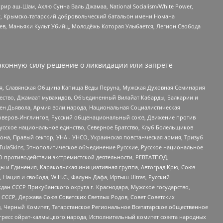
рир аш-Шам, Ахлю Сунна Валь Джамаа, National Socialism/White Power,
рг, Крымско-татарский добровольческий батальон имени Номана
оев, Маньяки Культ Убийц, Молодёжь Которая Улыбается, Легион Свобода
аконную силу решение о ликвидации или запрете
ья, Славянская Община Капища Веды Перуна, Мужская Духовная Семинария
щество, Джамаат мувахидов, Объединенный Вилайат Кабарды, Балкарии и
ден Дьявола, Армия воли народа, Национальная Социалистическая
роверов-Инглингов, Русский общенациональный союз, Движение против
усское национальное единство, Северное Братство, Клуб Болельщиков
а, Правый сектор, УНА - УНСО, Украинская повстанческая армия, Тризуб
 TulaSkins, Этнополитическое объединение Русские, Русское национальное
О противодействии экстремистской деятельности, РЕВТАТПОД,
ы и Единения, Каракольская инициативная группа, Автоград Крю, Союз
 Нация и свобода, W.H.С., Фалунь Дафа, Иртыш Ultras, Русский
ан СССР Прикубанского округа г. Краснодара, Мужское государство,
СССР, Держава Союз Советских Светлых Родов, Совет Советских
в, Черный Комитет, Татарстанское Региональное Всетатарское общественное
гресс ойрат-калмыцкого народа, Исполнительный комитет совета народных