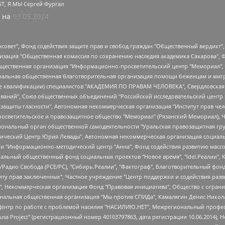
БТ, Я.МЫ Сергей Фургал
 на
03.05.2024
мная некоммерческая организация "Центр по работе с проблемой насилия "НАСИЛИЮ.НЕТ", Межрегиональный профессиональный союз работников здравоохранения "Альянс врачей", Юридическое лицо, зарегистрированное в Латвийской Республике, SIA "Medusa Project" (регистрационный номер 40103797863, дата регистрации 10.06.2014), Некоммерческая организация "Фонд по борьбе с коррупцией", Автономная некоммерческая организация "Институт права и публичной политики", Баданин Роман Сергеевич, Гликин Максим Александрович, Железнова Мария Михайловна, Лукьянова Юлия Сергеевна, Маетная Елизавета Витальевна, Маняхин Петр Борисович, Чуракова Ольга Владимировна, Ярош Юлия Петровна, Юридическое лицо "The Insider SIA", зарегистрированное в Риге, Латвийская Республика (дата регистрации 26.06.2015), являющееся администратором доменного имени интернет-издания "The Insider SIA", https://theins.ru, Постернак Алексей Евгеньевич, Рубин Михаил Аркадьевич, Анин Роман Александрович, Юридическое лицо Istories fonds, зарегистрированное в Латвийской Республике (регистрационный номер 50008295751, дата регистрации 24.02.2020), Великовский Дмитрий Александрович, Долинина Ирина Николаевна, Мароховская Алеся Алексеевна, Шлейнов Роман Юрьевич, Шмагун Олеся Валентиновна, Общество с ограниченной ответственностью "Альтаир 2021", Общество с ограниченной ответственностью "Вега 2021", Общество с ограниченной ответственностью "Главный редактор 2021", Общество с ограниченной ответственностью "Ромашки монолит", Важенков Артем Валерьевич, Ивановская областная общественная организация "Центр гендерных исследований", Гурман Юрий Альбертович, Медиапроект "ОВД-Инфо", Егоров Владимир Владимирович, Жилинский Владимир Александрович, Общество с ограниченной ответственностью "ЗП", Иванова София Юрьевна, Карезина Инна Павловна, Кильтау Екатерина Викторовна, Петров Алексей Викторович, Пискунов Сергей Евгеньевич, Смирнов Сергей Сергеевич, Тихонов Михаил Сергеевич, Общество с ограниченной ответственностью "ЖУРНАЛИСТ-ИНОСТРАННЫЙ АГЕНТ", Арапова Галина Юрьевна, Вольтская Татьяна Анатольевна, Американская компания "Mason G.E.S. Anonymous Foundation" (США), являющаяся владельцем интернет-издания https://mnews.world/, Компания "Stichting Bellingcat", зарегистрированная в Нидерландах (дата регистрации 11.07.2018), Захаров Андрей Вячеславович, Клепиковская Екатерина Дмитриевна, Общество с ограниченной ответственностью "МЕМО", Перл Роман Александрович, Симонов Евгений Алексеевич, Соловьева Елена Анатольевна, Сотников Даниил Владимирович, Сурначева Елизавета Дмитриевна, Автономная некоммерческая организация по защите прав человека и информированию населения "Якутия – Наше Мнение", Общество с ограниченной ответственностью "Москоу диджитал медиа", с 26.01.2023 Общество с ограниченной ответственностью "Чайка Белые сады", Ветошкина Валерия Валерьевна, Заговора Максим Александрович, Межрегиональное общественное движение "Российская ЛГБТ - сеть", Оленичев Максим Владимирович, Павлов Иван Юрьевич, Скворцова Елена Сергеевна, Общество с ограниченной ответственностью "Как бы инагент", Кочетков Игорь Викторович, Общество с ограниченной ответственностью "Честные выборы", Еланчик Олег Александрович, Общество с ограниченной ответственностью "Нобелевский призыв", Гималова Регина Эмилевна, Григорьев Андрей Валерьевич, Григорьева Алина Александровна, Ассоциация по содействию защите прав призывников, альтернативнослужащих и военнослужащих "Правозащитная группа "Гражданин.Армия.Право", Хисамова Регина Фаритовна, Автономная некоммерческая организация по реализации социально-правовых программ "Лилит", Дальн