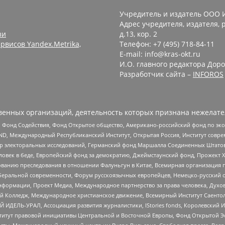
Учредитель и издатель ООО 
Адрес учредителя, издателя, р
зи
д.13, кор. 2
рвисов Yandex.Metrika,
Телефон: +7 (495) 718-84-11
E-mail: info@kras-okt.ru
И.О. главного редактора Доро
Разработчик сайта –
INFOROS
енных организаций, деятельность которых признана нежелате
 Фонд Содействия, Фонд Открытое общество, Американо-российский фонд по э
 Международный Республиканский Институт, Открытая Россия, Институт совре
р электоральных исследований, Германский фонд Маршалла Соединенных Штатов
еловек в беде, Европейский фонд за демократию, Джеймстаунский фонд, Прожект
дованию преследования в отношении Фалуньгун в Китае, Всемирная организация 
беральной современности, Форум русскоязычных европейцев, Немецко-русский о
формации, Проект Медиа, Международное партнерство за права человека, Духов
 Колледж, Международное христианское движение, Всемирный Институт Саентол
 ИДЕЛЬ-УРАЛ, Ассоциация развития журналистики, IStories fonds, Королевск
r, Институт правовой инициативы Центральной и Восточной Европы, Фонд Открытой Э