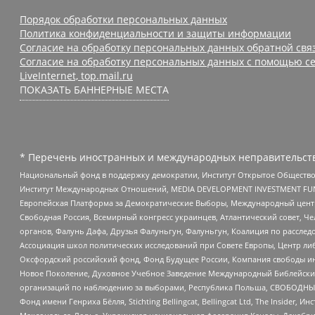
Порядок обработки персональных данных
Политика конфиденциальности и защиты информации
Согласие на обработку персональных данных обратной свя
Согласие на обработку персональных данных с помощью се
LiveInternet, top.mail.ru
ПОКАЗАТЬ БАННЕРНЫЕ МЕСТА
* Перечень иностранных и международных неправительств
Национальный фонд в поддержку демократии, Институт Открытое Общество
Институт Международных Отношений, MEDIA DEVELOPMENT INVESTMENT FUND,
Европейская Платформа за Демократические Выборы, Международный цент
Свободная Россия, Всемирный конгресс украинцев, Атлантический совет, Ч
органов, Фалунь Дафа, Друзья Фалуньгун, Фалуньгун, Коалиция по рассле
Ассоциация школ политических исследований при Совете Европы, Центр ли
Оксфордский российский фонд, Фонд Будущее России, Компания свободы ин
Новое Поколение, Духовное Учебное Заведение Международный Библейский
организаций по наблюдению за выборами, Республика Польша, СВОБОДНЫЙ
Фонд имени Генриха Бёлля, Stichting Bellingcat, Bellingcat Ltd, The Inside