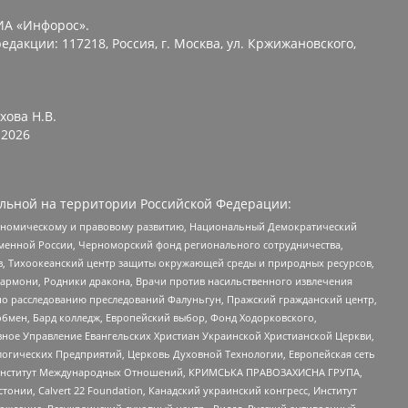
ИА «Инфорос».
едакции: 117218, Россия, г. Москва, ул. Кржижановского,
хова Н.В.
2026
льной на территории Российской Федерации:
кономическому и правовому развитию, Национальный Демократический
менной России, Черноморский фонд регионального сотрудничества,
, Тихоокеанский центр защиты окружающей среды и природных ресурсов,
 Хармони, Родники дракона, Врачи против насильственного извлечения
по расследованию преследований Фалуньгун, Пражский гражданский центр,
бмен, Бард колледж, Европейский выбор, Фонд Ходорковского,
ное Управление Евангельских Христиан Украинской Христианской Церкви,
огических Предприятий, Церковь Духовной Технологии, Европейская сеть
ий Институт Международных Отношений, КРИМСЬКА ПРАВОЗАХИСНА ГРУПА,
стонии, Calvert 22 Foundation, Канадский украинский конгресс, Институт