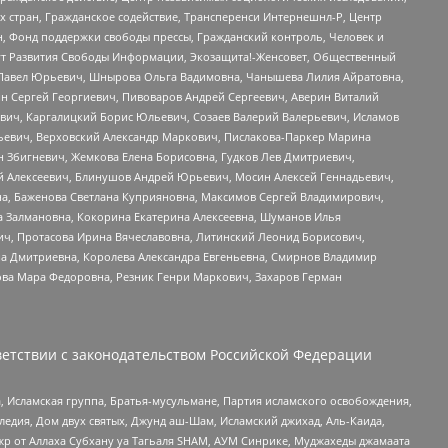
стран, Гражданское содействие, Трансперенси Интернешнл-Р, Центр
н, Фонд поддержки свободы прессы, Гражданский контроль, Человек и
тут Развития Свободы Информации, Экозащита!-Женсовет, Общественный
й Павел Юрьевич, Шнырова Ольга Вадимовна, Чанышева Лилия Айратовна,
ин Сергей Георгиевич, Пивоваров Андрей Сергеевич, Аверин Виталий
вич, Каргалицкий Борис Юльевич, Созаев Валерий Валерьевич, Исламов
льевич, Верховский Александр Маркович, Пислакова-Паркер Марина
н Збигневич, Жемкова Елена Борисовна, Гудков Лев Дмитриевич,
й Алексеевич, Блинушов Андрей Юрьевич, Мосин Алексей Геннадьевич,
а, Баженова Светлана Куприяновна, Максимов Сергей Владимирович,
а Залмановна, Кокорина Екатерина Алексеевна, Шуманов Илья
ч, Протасова Ирина Вячеславовна, Литинский Леонид Борисович,
а Дмитриевна, Королева Александра Евгеньевна, Смирнов Владимир
ова Мара Федоровна, Резник Генри Маркович, Захаров Герман
етствии с законодательством Российской Федерации
 Исламская группа, Братья-мусульмане, Партия исламского освобождения,
едия, Дом двух святых, Джунд аш-Шам, Исламский джихад, Аль-Каида,
жр от Аллаха Субхану уа Тагьаля SHAM, АУМ Синрике, Муджахеды джамаата