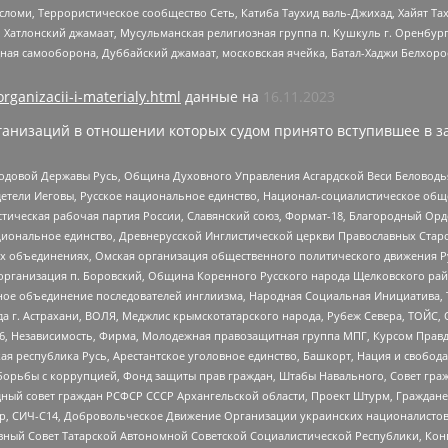
сломи, Террористическое сообщество Сеть, Катиба Таухид валь-Джихад, Хайят Тах
, Хатлонский джамаат, Мусульманская религиозная группа п. Кушкуль г. Оренбу
ная самооборона, Дуббайский джамаат, московская ячейка, Батал-Хаджи Белхор
organizacii-i-materialy.html
данные на
16.11.2023
анизаций в отношении которых судом принято вступившее в з
 Родовой Державы Русь, Община Духовного Управления Асгардской Веси Беловод
детели Иеговы, Русское национальное единство, Национал-социалистическое об
истическая рабочая партия России, Славянский союз, Формат-18, Благородный Ор
ациональное единство, Древнерусской Инглистической церкви Православных Ста
ных объединениях, Омская организация общественного политического движения Р
рганизация п. Боровский, Община Коренного Русского народа Щелковского район
гиозное объединение последователей инглиизма, Народная Социальная Инициатива,
 г. Астрахани, ВОЛЯ, Меджлис крымскотатарского народа, Рубеж Севера, ТОЙС, 
6, Независимость, Фирма, Молодежная правозащитная группа МПГ, Курсом Правд
ая республика Русь, Арестантское уголовное единство, Башкорт, Нация и свобода,
орьбы с коррупцией, Фонд защиты прав граждан, Штабы Навального, Совет гражд
ный совет граждан РСФСР СССР Архангельской области, Проект Штурм, Граждане 
tsApp, СИЧ-С14, Добровольческое Движение Организации украинских националисто
ный Совет Татарской Автономной Советской Социалистической Республики, Кон