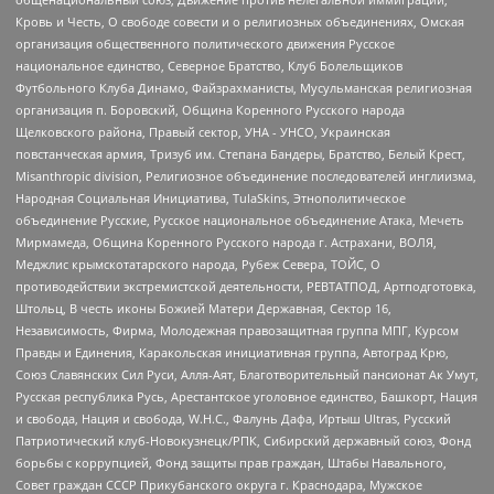
Кровь и Честь, О свободе совести и о религиозных объединениях, Омская
организация общественного политического движения Русское
национальное единство, Северное Братство, Клуб Болельщиков
Футбольного Клуба Динамо, Файзрахманисты, Мусульманская религиозная
организация п. Боровский, Община Коренного Русского народа
Щелковского района, Правый сектор, УНА - УНСО, Украинская
повстанческая армия, Тризуб им. Степана Бандеры, Братство, Белый Крест,
Misanthropic division, Религиозное объединение последователей инглиизма,
Народная Социальная Инициатива, TulaSkins, Этнополитическое
объединение Русские, Русское национальное объединение Атака, Мечеть
Мирмамеда, Община Коренного Русского народа г. Астрахани, ВОЛЯ,
Меджлис крымскотатарского народа, Рубеж Севера, ТОЙС, О
противодействии экстремистской деятельности, РЕВТАТПОД, Артподготовка,
Штольц, В честь иконы Божией Матери Державная, Сектор 16,
Независимость, Фирма, Молодежная правозащитная группа МПГ, Курсом
Правды и Единения, Каракольская инициативная группа, Автоград Крю,
Союз Славянских Сил Руси, Алля-Аят, Благотворительный пансионат Ак Умут,
Русская республика Русь, Арестантское уголовное единство, Башкорт, Нация
и свобода, Нация и свобода, W.H.С., Фалунь Дафа, Иртыш Ultras, Русский
Патриотический клуб-Новокузнецк/РПК, Сибирский державный союз, Фонд
борьбы с коррупцией, Фонд защиты прав граждан, Штабы Навального,
Совет граждан СССР Прикубанского округа г. Краснодара, Мужское