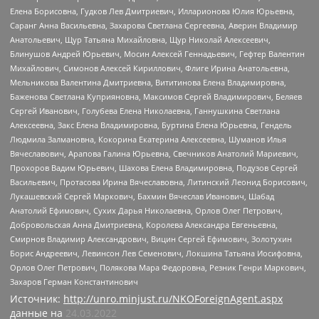
Елена Борисовна, Гудков Лев Дмитриевич, Илларионова Юлия Юрьевна,
Саранг Анна Васильевна, Захарова Светлана Сергеевна, Аверин Владимир
Анатольевич, Щур Татьяна Михайловна, Щур Николай Алексеевич,
Блинушов Андрей Юрьевич, Мосин Алексей Геннадьевич, Гефтер Валентин
Михайлович, Симонов Алексей Кириллович, Флиге Ирина Анатольевна,
Мельникова Валентина Дмитриевна, Вититинова Елена Владимировна,
Баженова Светлана Куприяновна, Максимов Сергей Владимирович, Беляев
Сергей Иванович, Голубева Елена Николаевна, Ганнушкина Светлана
Алексеевна, Закс Елена Владимировна, Буртина Елена Юрьевна, Гендель
Людмила Залмановна, Кокорина Екатерина Алексеевна, Шуманов Илья
Вячеславович, Арапова Галина Юрьевна, Свечников Анатолий Мариевич,
Прохоров Вадим Юрьевич, Шахова Елена Владимировна, Подузов Сергей
Васильевич, Протасова Ирина Вячеславовна, Литинский Леонид Борисович,
Лукашевский Сергей Маркович, Бахмин Вячеслав Иванович, Шабад
Анатолий Ефимович, Сухих Дарья Николаевна, Орлов Олег Петрович,
Добровольская Анна Дмитриевна, Королева Александра Евгеньевна,
Смирнов Владимир Александрович, Вицин Сергей Ефимович, Золотухин
Борис Андреевич, Левинсон Лев Семенович, Локшина Татьяна Иосифовна,
Орлов Олег Петрович, Полякова Мара Федоровна, Резник Генри Маркович,
Захаров Герман Константинович
Источник:
http://unro.minjust.ru/NKOForeignAgent.aspx
данные на
24.03.2022