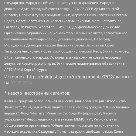
государство, Народное объединение русского движения, Народное
движение Адат, Народный совет граждан РСФСР СССР Архангельской
области, Проект Штурм, Граждане СССР, Держава Союз Советских Светлых
Родов, Совет Советских Социалистических Районов, Meta Platforms Inc,
Facebook, Instagram, WhatsApp, СИЧ-С14, Добровольческое Движение
Организации украинских националистов, Черный Комитет, Татарстанское
Региональное Всетатарское общественное движение, Невоград,
Молодежное Демократическое Движение Весна, Верховный Совет
Татарской Автономной Советской Социалистической Республики, Конгресс
ойрат-калмыцкого народа, Исполнительный комитет совета народных
депутатов Красноярского края, Этническое национальное объединение,
ЛГБТ, Я.МЫ Сергей Фургал
Источник:
https://minjust.gov.ru/ru/documents/7822/
данные
на
03.05.2024
* Реестр иностранных агентов:
Калининградская региональная общественная организация "Экозащита!-Женсовет", Фонд содействия защите прав и свобод граждан "Общественный вердикт", Фонд "Институт Развития Свободы Информации", Частное учреждение "Информационное агентство МЕМО. РУ", Региональная общественная организация "Общественная комиссия по сохранению наследия академика Сахарова", Фонд поддержки свободы прессы, Санкт-Петербургская общественная правозащитная организация "Гражданский контроль", Межрегиональная общественная организация "Информационно-просветительский центр "Мемориал", Региональный Фонд "Центр Защиты Прав Средств Массовой Информации", с 05.12.2023 Фонд "Центр Защиты Прав Средств массовой информации", Региональная общественная благотворительная организация помощи беженцам и мигрантам "Гражданское содействие", Негосударственное образовательное учреждение дополнительного профессионального образования (повышение квалификации) специалистов "АКАДЕМИЯ ПО ПРАВАМ ЧЕЛОВЕКА", Свердловская региональная общественная организация "Сутяжник", Автономная некоммерческая организация "Центр независимых социологических исследований", Союз общественных объединений "Российский исследовательский центр по правам человека", Региональное общественное учреждение научно-информационный центр "МЕМОРИАЛ", Некоммерческая организация "Фонд защиты гласности", Автономная некоммерческая организация "Институт прав человека", Городская общественная организация "Екатеринбургское общество "МЕМОРИАЛ", Городская общественная организация "Рязанское историко-просветительское и правозащитное общество "Мемориал" (Рязанский Мемориал), Челябинский региональный орган общественной самодеятельности – женское общественное объединение "Женщины Евразии", Челябинский региональный орган общественной самодеятельности "Уральская правозащитная группа", Фонд содействия защите здоровья и социальной справедливости имени Андрея Рылькова, Автономная Некоммерческая Организация "Аналитический Центр Юрия Левады", Автономная некоммерческая организация социальной поддержки населения "Проект Апрель", Региональная общественная организация помощи женщинам и детям, находящимся в кризисной ситуации "Информационно-методический центр "Анна", Фонд содействия развитию массовых коммуникаций и правовому просвещению "Так-так-Так", Фонд содействия устойчивому развитию "Серебряная тайга", Свердловский региональный общественный фонд социальных проектов "Новое время", "Idel.Реалии", Кавказ.Реалии, Крым.Реалии, Телеканал Настоящее Время, Татаро-башкирская служба Радио Свобода (Azatliq Radiosi), Радио Свободная Европа/Радио Свобода (PCE/PC), "Сибирь.Реалии", "Фактограф", Благотворительный фонд помощи осужденным и их семьям, Автономная некоммерческая организация "Институт глобализации и социальных движений", Фонд "В защиту прав заключенных", Частное учреждение "Центр поддержки и содействия развитию средств массовой информации", Пензенский региональный общественный благотворительный фонд "Гражданский союз", "Север.Реалии", Некоммерческая организация Фонд "Правовая инициатива", Общество с ограниченной ответственностью "Радио Свободная Европа/Радио Свобода", Чешское информационное агентство "MEDIUM-ORIENT", Красноярская региональная общественная организация "Мы против СПИДа", Камалягин Денис Николаевич, Маркелов Сергей Евгеньевич, Пономарев Лев Александрович, Савицкая Людмила Алексеевна, Автономная некоммерческая организация "Центр по работе с проблемой насилия "НАСИЛИЮ.НЕТ", Межрегиональный профессиональный союз работников здравоохранения "Альянс врачей", Юридическое лицо, зарегистрированное в Латвийской Республике, SIA "Medusa Project" (регистрационный номер 40103797863, дата регистрации 10.06.2014), Некоммерческая организация "Фонд по борьбе с коррупцией", Автономная некоммерческая организация "Институт права и публичной политики", Баданин Роман Сергеевич, Гликин Максим Александрович, Железнова Мария Михайловна, Лукьянова Юлия Сергеевна, Маетная Елизавета Витальевна, Маняхин Петр Борисович, Чуракова Ольга Владимировна, Ярош Юлия Петровна, Юридическое лицо "The Insider SIA", зарегистрированное в Риге, Латвийская Республика (дата регистрации 26.06.2015), являющееся администратором доменного имени интернет-издания "The Insider SIA", https://theins.ru, Постернак Алексей Евгеньевич, Рубин Михаил Аркадьевич, Анин Роман Александрович, Юридическое лицо Istories fonds, зарегистрированное в Латвийской Республике (регистрационный номер 50008295751, дата регистрации 24.02.2020), Великовский Дмитрий Александрович, Долинина Ирина Николаевна, Мароховская Алеся Алексеевна, Шлейнов Роман Юрьевич, Шмагун Олеся Валентиновна, Общество с ограниченной ответственностью "Альтаир 2021", Общество с ограниченной ответственностью "Вега 2021", Общество с ограниченной ответственностью "Главный редактор 2021", Общество с ограниченной ответственностью "Ромашки монолит", Важенков Артем Валерьевич, Ивановская областная общественная организация "Центр гендерных исследований", Гурман Юрий Альбертович, Медиапроект "ОВД-Инфо", Егоров Владимир Владимирович, Жилинский Владимир Александрович, Общество с ограниченной ответственностью "ЗП", Иванова София Юрьевна, Карезина Инна Павловна, Кильтау Екатерина Викторовна, Петров Алексей Викторович, Пискунов Сергей Евгеньевич, Смирнов Сергей Сергеевич, Тихонов Михаил Сергеевич, Общество с ограниченной ответственностью "ЖУРНАЛИСТ-ИНОСТРАННЫЙ АГЕНТ", Арапова Галина Юрьевна, Вольтская Татьяна Анатольевна, Американская компания "Mason G.E.S. Anonymous Foundation" (США), являющаяся владельцем интернет-издания https://mnews.world/, Компания "Stichting Bellingcat", зарегистрированная в Нидерландах (дата регистрации 11.07.2018), Захаров Андрей Вячеславович, Клепиковская Екатерина Дмитриевна, Общество с ограниченной ответственностью "МЕМО", Перл Роман Александрович, Симонов Евгений Алексеевич, Соловьева Елена Анатольевна, Сотников Даниил Владимирович, Сурначева Елизавета Дмитриевна, Автономная некоммерческая организация по защите прав человека и информированию населения "Якутия – Наше Мнение", Общество с ограниченной ответственностью "Москоу диджитал медиа", с 26.01.2023 Общество с ограниченной ответственностью "Чайка Белые сады", Ветошкина Валерия Валерьевна, Заговора Максим Александрович, Межрегиональное общественное движение "Российская ЛГБТ - сеть", Оленичев Максим Владимирович, Павлов Иван Юрьевич, Скворцова Елена Сергеевна, Общество с ограниченной ответственностью "Как бы инагент", Кочетков Игорь Викторович, Общество с ограниченной ответственностью "Честные выборы", Еланчик Олег Александрович, Общество с ограниченной ответственностью "Нобелевский призыв", Гималова Регина Эмилевна, Григорьев Андрей Валерьевич, Григорьева Алина Александровна, Ассоциация по содействию защите прав призывников, альтернативнослужащих и военнослужащих "Правозащитная группа "Гражданин.Армия.Право", Хисамова Регина Фаритовна, Автономная некоммерческая организация по реализации социально-правовых программ "Лилит", Дальневосточное общественное движение "Маяк", Санкт-Петербургская ЛГБТ-инициативная группа "Выход", Инициативная группа ЛГБТ+ "Реверс", Алексеев Андрей Викторович, Бекбулатова Таисия Львовна, Беляев Иван Михайлович, Владыкина Елена Сергеевна, Гельман Марат Александрович, Никульшина Вероника Юрьевна, Толоконникова Надежда Андреевна, Шендерович Виктор Анатольевич, Общество с ограниченной ответственностью "Данное сообщение", Общество с ограниченной ответственностью Издательский дом "Новая глава", Айнбиндер Александра Александровна, Московский комьюнити-центр для ЛГБТ+инициатив, Благотворительный фонд развития филантропии, Deutsche Welle (Германия, Kurt-Schumacher-Strasse 3, 53113 Bonn), Борзунова Мария Михайловна, Воробьев Виктор Викторович, Голубева Анна Львовна, Константинова Алла Михайловна, Малкова Ирина Владимировна, Мурадов Мурад Абдулгалимович, Осетинская Елизавета Николаевна, Понасенков Евгений Николаевич, Ганапольский Матвей Юрьевич, Киселев Евгений Алексеевич, Борухович Ирина Григорьевна, Дремин Иван Тимофеевич, Дубровский Дмитрий Викторович, Красноярская региональная общественная организация поддержки и развития альтернативных образовательных технологий и межкультурных коммуникаций "ИНТЕРРА", Маяковская Екатерина Алексеевна, Фейгин Марк Захарович, Филимонов Андрей Викторович, Дзугкоева Регина Николаевна, Доброхотов Роман Александрович, Дудь Юрий Александрович, Елкин Сергей Владимирович, Кругликов Кирилл Игоревич, Сабунаева Мария Леонидовна, Семенов Алексей Владимирович, Шаинян Карен Багратович, Шульман Екатерина Михайловна, Асафьев Артур Валерьевич, Вахштайн Виктор Семенович, Венедиктов Алексей Алексеевич, Лушникова Екатерина Евгеньевна, Волков Леонид Михайлович, Невзоров Александр Глебович, Пархоменко Сергей Борисович, Сироткин Ярослав Николаевич, Кара-Мурза Владимир Владимирович, Баранова Наталья Владимировна, Гозман Леонид Яковлевич, Кагарлицкий Борис Юльевич, Климарев Михаил Валерьевич, Милов Владимир Станиславович, Автономная некоммерческая организация Краснодарский центр современного искусства "Типография", Моргенштерн Алишер Тагирович, Соболь Любовь Эдуардовна, Общество с ограниченной ответственностью "ЛИЗА НОРМ", Каспаров Гарри Кимович, Ходорковский Михаил Борисович, Общество с ограниченной ответственностью "Апрельские тезисы", Данилович Ирина Брониславовна, Кашин Олег Владимирович, Петров Николай Владимирович, Пивоваров Алексей Владимирович, Соколов Михаил Владимирович, Цветкова Юлия Владимировна, Чичваркин Евгений Александрович, Комитет против пыток/Команда против пыток, Общество с ограниченной ответственностью "Первый научный", Общество с ограниченной ответственностью "Вертолет и ко", Белоцерковская Вероника Борисовна, Кац Максим Евгеньевич, Лазарева Татьяна Юрьевна, Шаведдинов Руслан Табризович, Яшин Илья Валерьевич, Общество с ограниченной ответственностью "Иноагент ААВ", Алешковский Дмитрий Петрович, Альбац Евгения Марковна, Быков Дмитрий Львович, Галямина Юлия Евгеньевна, Лойко Сергей Леонидович, Мартынов Кирилл Константинович, Медведев Сергей Александрович, Крашенинников Федор Геннадиевич, Гордеева Катерина Вл