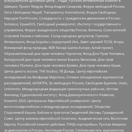
Всеукраинский духовный центр , Риддл, Русский антивоенный комитет в
Швеции, Проект Медуза, Фонд Андрея Сахарова, Форум свободной России,
Лига Свободных Наций, Transparеncy International, Форум Свободных
Народов ПостРоссии, Солидарность с гражданским движением в России –
Solidarus, КрымSOS, Свободный университет, Институт государственного
управления, Форум гражданского общества Россия, Беллона, Союз жителей
островов Тисима и Хабомаи, Съезд народных депутатов, Гринпис
Интернешнл, Фонд борьбы с коррупцией Инк, Завет церквей TCCN, Агора,
Всемирный фонд природы, BDR Novaja Gazeta-Europe, Алтай проект,
Образовательный дом прав человека Чернигов, Фонд Дом Прав Человека,
Белорусский дом прав человека имени Бориса Звозскова, Дом прав
человека Тбилиси, Дом прав человека Ереван, Дом прав человека Крым,
Центр дикого лосося, TVR Studios, ТВ Дождь, Центр европейских
исследований им Вилфрида Мартенса, Сетевое объединение журналистов
расследователей, АЛЛАТРА, За свободную Россию, Свободная Бурятия, Uralic,
UnKremlin, Международная федерация транспортных рабочих, ИстЧам
Финланд, Гудзоновский институт, Фонд Демократического Развития,
Комитет-2024, Центрально-Европейский университет, Центр
восточноевропейских и международных исследований, Общество
Сторожевой башни, Библии и трактатов Свидетелей Иеговы, Гражданский
Совет, Центр анализа европейской политики, Академическая сеть Восточная
Европа, Российский комитет действия, РЭНД корпорейшн, Русская Америка
за демократию в России, Настоящая Россия, Глобальная сеть журналистов-