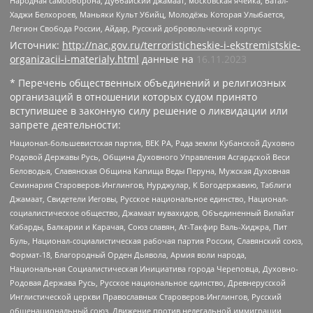
Народная самооборона, Дуббайский джамаат, московская ячейка, Батал-
Хаджи Белхороев, Маньяки Культ Убийц, Молодёжь Которая Улыбается,
Легион Свобода России, Айдар, Русский добровольческий корпус
Источник:
http://nac.gov.ru/terroristicheskie-i-ekstremistskie-
organizacii-i-materialy.html
данные на
16.11.2023
* Перечень общественных объединений и религиозных
организаций в отношении которых судом принято
вступившее в законную силу решение о ликвидации или
запрете деятельности:
Национал-большевистская партия, ВЕК РА, Рада земли Кубанской Духовно
Родовой Державы Русь, Община Духовного Управления Асгардской Веси
Беловодья, Славянская Община Капища Веды Перуна, Мужская Духовная
Семинария Староверов-Инглингов, Нурджулар, К Богодержавию, Таблиги
Джамаат, Свидетели Иеговы, Русское национальное единство, Национал-
социалистическое общество, Джамаат мувахидов, Объединенный Вилайат
Кабарды, Балкарии и Карачая, Союз славян, Ат-Такфир Валь-Хиджра, Пит
Буль, Национал-социалистическая рабочая партия России, Славянский союз,
Формат-18, Благородный Орден Дьявола, Армия воли народа,
Национальная Социалистическая Инициатива города Череповца, Духовно-
Родовая Держава Русь, Русское национальное единство, Древнерусской
Инглистической церкви Православных Староверов-Инглингов, Русский
общенациональный союз, Движение против нелегальной иммиграции,