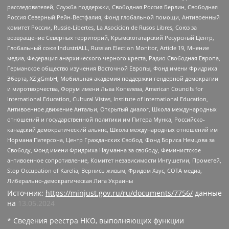
расследователей, Служба поддержки, Свободная Россия Берлин, Свободная
Россия Северный Рейн-Вестфалия, Фонд глобальной помощи, Антивоенный
комитет России, Russie-Libertes, La Asocicion de Rusos Libres, Союз за
возвращение Северных территорий, Крымскотатарский Ресурсный Центр,
Глобальный союз IndustriALL, Russian Election Monitor, Article 19, Мнение
медиа, Федерация анархического черного креста, Радио Свободная Европа,
Германское общество изучения Восточной Европы, Фонд имени Фридриха
Эберта, XZ gGmbH, Мобильная академия поддержки гендерной демократии
и миротворчества, Форум имени Льва Копелева, American Councils for
International Education, Cultural Vistas, Institute of International Education,
Антивоенное движение Антальи, Открытый диалог, Школа международных
отношений и государственной политики им Питера Мунка, Российско-
канадский демократический альянс, Школа международных отношений им
Нормана Патерсона, Центр Гражданских Свобод, Фонд Бориса Немцова за
Свободу, Фонд имени Фридриха Науманна за свободу, Феминистское
антивоенное сопротивление, Комитет независимости Ингушетии, Прометей,
Stop Occupation of Karelia, Вернись живым, Фридом Хаус, СОТА медиа,
Либерально-демократическая Лига Украины
Источник:
https://minjust.gov.ru/ru/documents/7756/
данные
на
13.05.2024
* Сведения реестра НКО, выполняющих функции