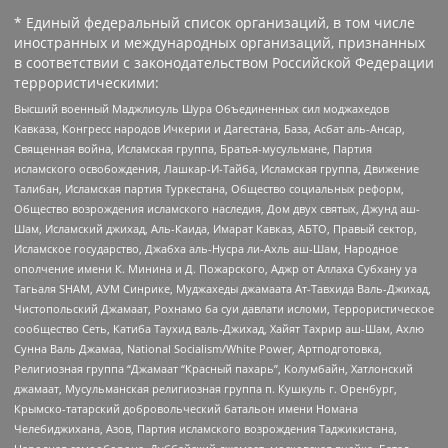
* Единый федеральный список организаций, в том числе
иностранных и международных организаций, признанных
в соответствии с законодательством Российской Федерации
террористическими:
Высший военный Маджлисуль Шура Объединенных сил моджахедов
Кавказа, Конгресс народов Ичкерии и Дагестана, База, Асбат аль-Ансар,
Священная война, Исламская группа, Братья-мусульмане, Партия
исламского освобождения, Лашкар-И-Тайба, Исламская группа, Движение
Талибан, Исламская партия Туркестана, Общество социальных реформ,
Общество возрождения исламского наследия, Дом двух святых, Джунд аш-
Шам, Исламский джихад, Аль-Каида, Имарат Кавказ, АБТО, Правый сектор,
Исламское государство, Джабха аль-Нусра ли-Ахль аш-Шам, Народное
ополчение имени К. Минина и Д. Пожарского, Аджр от Аллаха Субхану уа
Тагьаля SHAM, АУМ Синрике, Муджахеды джамаата Ат-Тавхида Валь-Джихад,
Чистопольский Джамаат, Рохнамо ба суи давлати исломи, Террористическое
сообщество Сеть, Катиба Таухид валь-Джихад, Хайят Тахрир аш-Шам, Ахлю
Сунна Валь Джамаа, National Socialism/White Power, Артподготовка,
Религиозная группа “Джамаат “Красный пахарь”, Колумбайн, Хатлонский
джамаат, Мусульманская религиозная группа п. Кушкуль г. Оренбург,
Крымско-татарский добровольческий батальон имени Номана
Челебиджихана, Азов, Партия исламского возрождения Таджикистана,