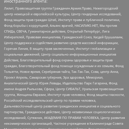
иностранного агента:
Лилит, Правозащитная группа Гражданин.Армия.Право, Нижегородский
центр немецкой и европейской культуры, Центр гендерных исследований,
Фонд защиты прав граждан Штаб, Институт права и публичной политики,
Фонд борьбы с коррупцией, Альянс врачей, НАСИЛИЮ.НЕТ, Мы против
СПИДа, СВЕЧА, Гуманитарное действие, Открытый Петербург, Лига
Избирателей, Правовая инициатива, Гражданский Союз, Хасдей Ерушалаим,
Центр поддержки и содействия развитию средств массовой информации,
Горячая Линия, В защиту прав заключенных, Институт глобализации и
социальных движений, Центр социально-информационных инициатив
Действие, Благотворительный фонд охраны здоровья и защиты прав
граждан, Благотворительный фонд помощи осужденным и их семьям, Фонд
Тольятти, Новое время, Серебряная тайга, Так-Так-Так, Сова, центр Анна,
Проект Апрель, Самарская губерния, Эра здоровья, Мемориал,
Аналитический Центр Юрия Левады, Издательство Парк Гагарина, Фонд
имени Андрея Рылькова, Сфера, Центр СИБАЛЬТ, Уральская правозащитная
группа, Женщины Евразии, Институт прав человека, Фонд защиты гласности,
Российский исследовательский центр по правам человека,
Дальневосточный центр развития гражданских инициатив и социального
партнерства, Гражданское действие, Центр независимых социологических
исследований, Сутяжник, АКАДЕМИЯ ПО ПРАВАМ ЧЕЛОВЕКА, Центр развития
некоммерческих организаций, Частное учреждение в Калининграде Совета