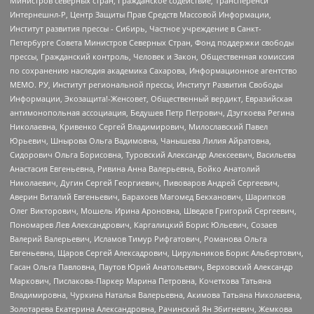
Министров северных стран, Гражданское содействие, Трансперенси
Интернешнл-Р, Центр Защиты Прав Средств Массовой Информации,
Институт развития прессы - Сибирь, Частное учреждение в Санкт-
Петербурге Совета Министров Северных Стран, Фонд поддержки свободы
прессы, Гражданский контроль, Человек и Закон, Общественная комиссия
по сохранению наследия академика Сахарова, Информационное агентство
МЕМО. РУ, Институт региональной прессы, Институт Развития Свободы
Информации, Экозащита!-Женсовет, Общественный вердикт, Евразийская
антимонопольная ассоциация, Бедушев Петр Петрович, Дзугкоева Регина
Николаевна, Кривенко Сергей Владимирович, Милославский Павел
Юрьевич, Шнырова Ольга Вадимовна, Чанышева Лилия Айратовна,
Сидорович Ольга Борисовна, Туровский Александр Алексеевич, Васильева
Анастасия Евгеньевна, Ривина Анна Валерьевна, Бойко Анатолий
Николаевич, Дугин Сергей Георгиевич, Пивоваров Андрей Сергеевич,
Аверин Виталий Евгеньевич, Барахоев Магомед Бекханович, Шарипков
Олег Викторович, Мошель Ирина Ароновна, Шведов Григорий Сергеевич,
Пономарев Лев Александрович, Каргалицкий Борис Юльевич, Созаев
Валерий Валерьевич, Исламов Тимур Рифгатович, Романова Ольга
Евгеньевна, Щаров Сергей Алексадрович, Цирульников Борис Альбертович,
Гасан Ольга Павловна, Паутов Юрий Анатольевич, Верховский Александр
Маркович, Пислакова-Паркер Марина Петровна, Кочеткова Татьяна
Владимировна, Чуркина Наталья Валерьевна, Акимова Татьяна Николаевна,
Золотарева Екатерина Александровна, Рачинский Ян Збигневич, Жемкова