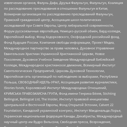
извлечения органов, Фалунь Дафа, Друзья Фалуньгун, Фалуньгун, Коалиция
по расследованию преследования в отношении Фалуньгун в Китае,
Всемирная организация по расследованию преследований Фалуньгун,
Пражский гражданский центр, Ассоциация школ политических
исследований при Совете Европы, Центр либеральной современности,
Форум русскоязычных европейцев, Немецко-русский обмен, Бард колледж,
Европейский выбор, Фонд Ходорковского, Оксфордский российский фонд,
Фонд Будущее России, Компания свободы информации, Проект Медиа,
Международное партнерство за права человека, Духовное Управление
Евангельских Христиан Украинской Христианской Церкви, Новое
Поколение, Духовное Учебное Заведение Международный Библейский
Колледж, Международное христианское движение, Всемирный Институт
Саентологических Предприятий, Церковь Духовной Технологии,
Европейская сеть организаций по наблюдению за выборами, Республика
Польша, СВОБОДНЫЙ ИДЕЛЬ-УРАЛ, Ассоциация развития журналистики,
IStories fonds, Королевский Институт Международных Отношений,
КРИМСЬКА ПРАВОЗАХИСНА ГРУПА, Фонд имени Генриха Бёлля, Stichting
Bellingcat, Bellingcat Ltd, The Insider, Институт правовой инициативы
Центральной и Восточной Европы, Фонд Открытой Эстонии, Calvert 22
Foundation, Канадский украинский конгресс, Институт Макдональда-Лорье,
Украинская национальная федерация Канады, Декабристы, Международный
научный центр им Вудро Вильсона, Свободная пресса, Возрождение,