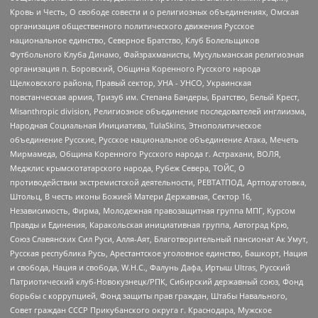
Кровь и Честь, О свободе совести и о религиозных объединениях, Омская
организация общественного политического движения Русское
национальное единство, Северное Братство, Клуб Болельщиков
Футбольного Клуба Динамо, Файзрахманисты, Мусульманская религиозная
организация п. Боровский, Община Коренного Русского народа
Щелковского района, Правый сектор, УНА - УНСО, Украинская
повстанческая армия, Тризуб им. Степана Бандеры, Братство, Белый Крест,
Misanthropic division, Религиозное объединение последователей инглиизма,
Народная Социальная Инициатива, TulaSkins, Этнополитическое
объединение Русские, Русское национальное объединение Атака, Мечеть
Мирмамеда, Община Коренного Русского народа г. Астрахани, ВОЛЯ,
Меджлис крымскотатарского народа, Рубеж Севера, ТОЙС, О
противодействии экстремистской деятельности, РЕВТАТПОД, Артподготовка,
Штольц, В честь иконы Божией Матери Державная, Сектор 16,
Независимость, Фирма, Молодежная правозащитная группа МПГ, Курсом
Правды и Единения, Каракольская инициативная группа, Автоград Крю,
Союз Славянских Сил Руси, Алля-Аят, Благотворительный пансионат Ак Умут,
Русская республика Русь, Арестантское уголовное единство, Башкорт, Нация
и свобода, Нация и свобода, W.H.С., Фалунь Дафа, Иртыш Ultras, Русский
Патриотический клуб-Новокузнецк/РПК, Сибирский державный союз, Фонд
борьбы с коррупцией, Фонд защиты прав граждан, Штабы Навального,
Совет граждан СССР Прикубанского округа г. Краснодара, Мужское