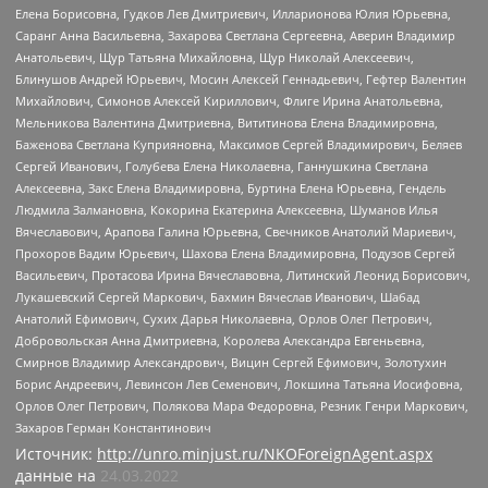
Елена Борисовна, Гудков Лев Дмитриевич, Илларионова Юлия Юрьевна,
Саранг Анна Васильевна, Захарова Светлана Сергеевна, Аверин Владимир
Анатольевич, Щур Татьяна Михайловна, Щур Николай Алексеевич,
Блинушов Андрей Юрьевич, Мосин Алексей Геннадьевич, Гефтер Валентин
Михайлович, Симонов Алексей Кириллович, Флиге Ирина Анатольевна,
Мельникова Валентина Дмитриевна, Вититинова Елена Владимировна,
Баженова Светлана Куприяновна, Максимов Сергей Владимирович, Беляев
Сергей Иванович, Голубева Елена Николаевна, Ганнушкина Светлана
Алексеевна, Закс Елена Владимировна, Буртина Елена Юрьевна, Гендель
Людмила Залмановна, Кокорина Екатерина Алексеевна, Шуманов Илья
Вячеславович, Арапова Галина Юрьевна, Свечников Анатолий Мариевич,
Прохоров Вадим Юрьевич, Шахова Елена Владимировна, Подузов Сергей
Васильевич, Протасова Ирина Вячеславовна, Литинский Леонид Борисович,
Лукашевский Сергей Маркович, Бахмин Вячеслав Иванович, Шабад
Анатолий Ефимович, Сухих Дарья Николаевна, Орлов Олег Петрович,
Добровольская Анна Дмитриевна, Королева Александра Евгеньевна,
Смирнов Владимир Александрович, Вицин Сергей Ефимович, Золотухин
Борис Андреевич, Левинсон Лев Семенович, Локшина Татьяна Иосифовна,
Орлов Олег Петрович, Полякова Мара Федоровна, Резник Генри Маркович,
Захаров Герман Константинович
Источник:
http://unro.minjust.ru/NKOForeignAgent.aspx
данные на
24.03.2022