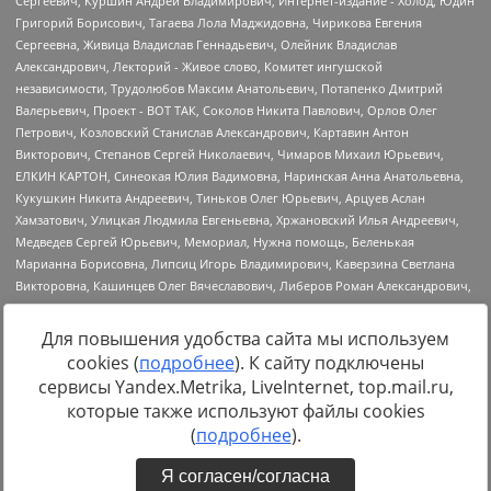
Для повышения удобства сайта мы используем
cookies (
подробнее
). К сайту подключены
Источник:
https://minjust.gov.ru/uploaded/files/reestr-
сервисы Yandex.Metrika, LiveInternet, top.mail.ru,
inostrannyih-agentov-22-03-2024.pdf
данные на
22.03.2024
которые также используют файлы cookies
(
подробнее
).
Я согласен/согласна