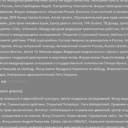
ты, Международный научный центр им Вудро Вильсона, Свободная пресса, Возро
России, Лига Свободных Наций, Transparеncy International, Форум Свободных Н
правления, Форум гражданского общества Россия, Беллона, Союз жителей острово
роды, BDR Novaja Gazeta-Europe, Алтай проект, Образовательный дом прав челов
еван, Дом прав человека Крым, Центр дикого лосося, TVR Studios, ТВ Дождь, Це
урятия, Uralic, UnKremlin, Международная федерация транспортных рабочих, Ист
ейских и международных исследований, Общество Сторожевой башни, Библии и тр
омитет действия, РЭНД корпорейшн, Русская Америка за демократию в России, Н
фалия, Фонд глобальной помощи, Антивоенный комитет России, Russie-Libertes, L
lection Monitor, Article 19, Мнение медиа, Федерация анархического черного кр
и гендерной демократии и миротворчества, Форум имени Льва Копелева, American C
г, Школа международных отношений и государственной политики им Питера Мунка
 Немцова за Свободу, Фонд имени Фридриха Науманна за свободу, Феминистско
медиа, Либерально-демократическая Лига Украины
 на
13.05.2024
ого агента:
р немецкой и европейской культуры, Центр гендерных исследований, Фонд защи
ЧА, Гуманитарное действие, Открытый Петербург, Лига Избирателей, Правовая 
иту прав заключенных, Институт глобализации и социальных движений, Центр 
ужденным и их семьям, Фонд Тольятти, Новое время, Серебряная тайга, Так-Так-
, Фонд имени Андрея Рылькова, Сфера, Центр СИБАЛЬТ, Уральская правозащитна
невосточный центр развития гражданских инициатив и социального партнерства, 