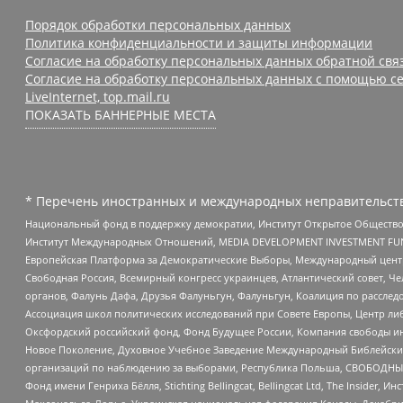
Порядок обработки персональных данных
Политика конфиденциальности и защиты информации
Согласие на обработку персональных данных обратной свя
Согласие на обработку персональных данных с помощью се
LiveInternet, top.mail.ru
ПОКАЗАТЬ БАННЕРНЫЕ МЕСТА
* Перечень иностранных и международных неправительств
Национальный фонд в поддержку демократии, Институт Открытое Общество
Институт Международных Отношений, MEDIA DEVELOPMENT INVESTMENT FUND,
Европейская Платформа за Демократические Выборы, Международный цент
Свободная Россия, Всемирный конгресс украинцев, Атлантический совет, Ч
органов, Фалунь Дафа, Друзья Фалуньгун, Фалуньгун, Коалиция по рассле
Ассоциация школ политических исследований при Совете Европы, Центр ли
Оксфордский российский фонд, Фонд Будущее России, Компания свободы ин
Новое Поколение, Духовное Учебное Заведение Международный Библейский
организаций по наблюдению за выборами, Республика Польша, СВОБОДНЫЙ
Фонд имени Генриха Бёлля, Stichting Bellingcat, Bellingcat Ltd, The Inside