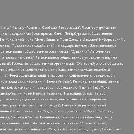
евосточное общественное движение "Маяк", Санкт-Петербургская ЛГБТ-инициативная группа "Выход", Инициативная группа ЛГБТ+ "Реверс", Алексеев Андрей Викторович, Бекбулатова Таисия Львовна, Беляев Иван Михайлович, Владыкина Елена Сергеевна, Гельман Марат Александрович, Никульшина Вероника Юрьевна, Толоконникова Надежда Андреевна, Шендерович Виктор Анатольевич, Общество с ограниченной ответственностью "Данное сообщение", Общество с ограниченной ответственностью Издательский дом "Новая глава", Айнбиндер Александра Александровна, Московский комьюнити-центр для ЛГБТ+инициатив, Благотворительный фонд развития филантропии, Deutsche Welle (Германия, Kurt-Schumacher-Strasse 3, 53113 Bonn), Борзунова Мария Михайловна, Воробьев Виктор Викторович, Голубева Анна Львовна, Константинова Алла Михайловна, Малкова Ирина Владимировна, Мурадов Мурад Абдулгалимович, Осетинская Елизавета Николаевна, Понасенков Евгений Николаевич, Ганапольский Матвей Юрьевич, Киселев Евгений Алексеевич, Борухович Ирина Григорьевна, Дремин Иван Тимофеевич, Дубровский Дмитрий Викторович, Красноярская региональная общественная организация поддержки и развития альтернативных образовательных технологий и межкультурных коммуникаций "ИНТЕРРА", Маяковская Екатерина Алексеевна, Фейгин Марк Захарович, Филимонов Андрей Викторович, Дзугкоева Регина Николаевна, Доброхотов Роман Александрович, Дудь Юрий Александрович, Елкин Сергей Владимирович, Кругликов Кирилл Игоревич, Сабунаева Мария Леонидовна, Семенов Алексей Владимирович, Шаинян Карен Багратович, Шульман Екатерина Михайловна, Асафьев Артур Валерьевич, Вахштайн Виктор Семенович, Венедиктов Алексей Алексеевич, Лушникова Екатерина Евгеньевна, Волков Леонид Михайлович, Невзоров Александр Глебович, Пархоменко Сергей Борисович, Сироткин Ярослав Николаевич, Кара-Мурза Владимир Владимирович, Баранова Наталья Владимировна, Гозман Леонид Яковлевич, Кагарлицкий Борис Юльевич, Климарев Михаил Валерьевич, Милов Владимир Станиславович, Автономная некоммерческая организация Краснодарский центр современного искусства "Типография", Моргенштерн Алишер Тагирович, Соболь Любовь Эдуардовна, Общество с ограниченной ответственностью "ЛИЗА НОРМ", Каспаров Гарри Кимович, Ходорковский Михаил Борисович, Общество с ограниченной ответственностью "Апрельские тезисы", Данилович Ирина Брониславовна, Кашин Олег Владимирович, Петров Николай Владимирович, Пивоваров Алексей Владимирович, Соколов Михаил Владимирович, Цветкова Юлия Владимировна, Чичваркин Евгений Александрович, Комитет против пыток/Команда против пыток, Общество с ограниченной ответственностью "Первый научный", Общество с ограниченной ответственностью "Вертолет и ко", Белоцерковская Вероника Борисовна, Кац Максим Евгеньевич, Лазарева Татьяна Юрьевна, Шаведдинов Руслан Табризович, Яшин Илья Валерьевич, Общество с ограниченной ответственностью "Иноагент ААВ", Алешковский Дмитрий Петрович, Альбац Евгения Марковна, Быков Дмитрий Львович, Галямина Юлия Евгеньевна, Лойко Сергей Леонидович, Мартынов Кирилл Константинович, Медведев Сергей Александрович, Крашенинников Федор Геннадиевич, Гордеева Катерина Вл