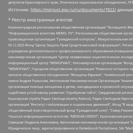
депутатов Красноярского края, Этническое национальное объединение, ЛГ
Источник:
https://minjust.gov.ru/ru/documents/7822/
данные
* Реестр иностранных агентов:
Калининградская региональная общественная организация "Экозащита!-Женсовет", Фонд содействия защите прав и свобод граждан "Общественный вердикт", Фонд "Институт Развития Свободы Информации", Частное учреждение "Информационное агентство МЕМО. РУ", Региональная общественная организация "Общественная комиссия по сохранению наследия академика Сахарова", Фонд поддержки свободы прессы, Санкт-Петербургская общественная правозащитная организация "Гражданский контроль", Межрегиональная общественная организация "Информационно-просветительский центр "Мемориал", Региональный Фонд "Центр Защиты Прав Средств Массовой Информации", с 05.12.2023 Фонд "Центр Защиты Прав Средств массовой информации", Региональная общественная благотворительная организация помощи беженцам и мигрантам "Гражданское содействие", Негосударственное образовательное учреждение дополнительного профессионального образования (повышение квалификации) специалистов "АКАДЕМИЯ ПО ПРАВАМ ЧЕЛОВЕКА", Свердловская региональная общественная организация "Сутяжник", Автономная некоммерческая организация "Центр независимых социологических исследований", Союз общественных объединений "Российский исследовательский центр по правам человека", Региональное общественное учреждение научно-информационный центр "МЕМОРИАЛ", Некоммерческая организация "Фонд защиты гласности", Автономная некоммерческая организация "Институт прав человека", Городская общественная организация "Екатеринбургское общество "МЕМОРИАЛ", Городская общественная организация "Рязанское историко-просветительское и правозащитное общество "Мемориал" (Рязанский Мемориал), Челябинский региональный орган общественной самодеятельности – женское общественное объединение "Женщины Евразии", Челябинский региональный орган общественной самодеятельности "Уральская правозащитная группа", Фонд содействия защите здоровья и социальной справедливости имени Андрея Рылькова, Автономная Некоммерческая Организация "Аналитический Центр Юрия Левады", Автономная некоммерческая организация социальной поддержки населения "Проект Апрель", Региональная общественная организация помощи женщинам и детям, находящимся в кризисной ситуации "Информационно-методический центр "Анна", Фонд содействия развитию массовых коммуникаций и правовому просвещению "Так-так-Так", Фонд содействия устойчивому развитию "Серебряная тайга", Свердловский региональный общественный фонд социальных проектов "Новое время", "Idel.Реалии", Кавказ.Реалии, Крым.Реалии, Телеканал Настоящее Время, Татаро-башкирская служба Радио Свобода (Azatliq Radiosi), Радио Свободная Европа/Радио Свобода (PCE/PC), "Сибирь.Реалии", "Фактограф", Благотворительный фонд помощи осужденным и их семьям, Автономная некоммерческая организация "Институт глобализации и социальных движений", Фонд "В защиту прав заключенных", Частное учреждение "Центр поддержки и содействия развитию средств массовой информации", Пензенский региональный общественный благотворительный фонд "Гражданский союз", "Север.Реалии", Некоммерческая организация Фонд "Правовая инициатива", Общество с ограниченной ответственностью "Радио Свободная Европа/Радио Свобода", Чешское информационное агентство "MEDIUM-ORIENT", Красноярская региональная общественная организация "Мы против СПИДа", Камалягин Денис Николаевич, Маркелов Сергей Евгеньевич, Пономарев Лев Александрович, Савицкая Людмила Алексеевна, Автоно