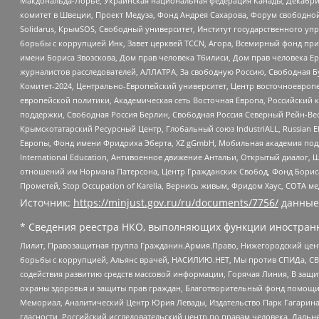
Макдональда-Лорье, Украинская национальная федерация Канады, Декабрис
комитет в Швеции, Проект Медуза, Фонд Андрея Сахарова, Форум свободной 
Solidarus, КрымSOS, Свободный университет, Институт государственного у
борьбы с коррупцией Инк, Завет церквей TCCN, Агора, Всемирный фонд при
имени Бориса Звозскова, Дом прав человека Тбилиси, Дом прав человека Ер
журналистов расследователей, АЛЛАТРА, За свободную Россию, Свободная Б
Комитет-2024, Центрально-Европейский университет, Центр восточноевроп
европейской политики, Академическая сеть Восточная Европа, Российский к
поддержки, Свободная Россия Берлин, Свободная Россия Северный Рейн-Вест
Крымскотатарский Ресурсный Центр, Глобальный союз IndustriALL, Russian E
Европы, Фонд имени Фридриха Эберта, XZ gGmbH, Мобильная академия поддержк
International Education, Антивоенное движение Антальи, Открытый диало
отношений им Нормана Патерсона, Центр Гражданских Свобод, Фонд Бориса
Прометей, Stop Occupation of Karelia, Вернись живым, Фридом Хаус, СОТА 
Источник:
https://minjust.gov.ru/ru/documents/7756/
данные
* Сведения реестра НКО, выполняющих функции иностранн
Лилит, Правозащитная группа Гражданин.Армия.Право, Нижегородский цент
борьбы с коррупцией, Альянс врачей, НАСИЛИЮ.НЕТ, Мы против СПИДа, СВЕ
содействия развитию средств массовой информации, Горячая Линия, В защ
охраны здоровья и защиты прав граждан, Благотворительный фонд помощи ос
Мемориал, Аналитический Центр Юрия Левады, Издательство Парк Гагарина
гласности, Российский исследовательский центр по правам человека, Даль