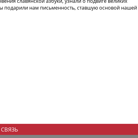
вения славянской азбуки, узнали о подвиге великих
ды подарили нам письменность, ставшую основой нашей
 СВЯЗЬ