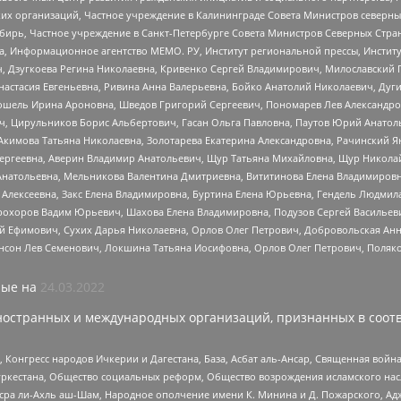
 организаций, Частное учреждение в Калининграде Совета Министров северных 
бирь, Частное учреждение в Санкт-Петербурге Совета Министров Северных Стра
а, Информационное агентство МЕМО. РУ, Институт региональной прессы, Инсти
ч, Дзугкоева Регина Николаевна, Кривенко Сергей Владимирович, Милославски
настасия Евгеньевна, Ривина Анна Валерьевна, Бойко Анатолий Николаевич, Дуг
ошель Ирина Ароновна, Шведов Григорий Сергеевич, Пономарев Лев Александро
ч, Цирульников Борис Альбертович, Гасан Ольга Павловна, Паутов Юрий Анато
Акимова Татьяна Николаевна, Золотарева Екатерина Александровна, Рачинский Я
Сергеевна, Аверин Владимир Анатольевич, Щур Татьяна Михайловна, Щур Никола
Анатольевна, Мельникова Валентина Дмитриевна, Вититинова Елена Владимировн
 Алексеевна, Закс Елена Владимировна, Буртина Елена Юрьевна, Гендель Людмил
рохоров Вадим Юрьевич, Шахова Елена Владимировна, Подузов Сергей Васильеви
й Ефимович, Сухих Дарья Николаевна, Орлов Олег Петрович, Добровольская Анн
нсон Лев Семенович, Локшина Татьяна Иосифовна, Орлов Олег Петрович, Поляк
ые на
24.03.2022
ностранных и международных организаций, признанных в соотв
нгресс народов Ичкерии и Дагестана, База, Асбат аль-Ансар, Священная война,
уркестана, Общество социальных реформ, Общество возрождения исламского насл
Нусра ли-Ахль аш-Шам, Народное ополчение имени К. Минина и Д. Пожарского, Ад