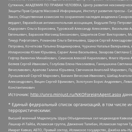
Сутяжник, АКАДЕМИЯ ПО ПРАВАМ ЧЕЛОВЕКА, Центр развития некоммерческих
Защиты Прав Средств Массовой Информации, Институт развития прессы - Си
Закон, Общественная комиссия по сохранению наследия академика Сахаров
вердикт, Евразийская антимонопольная ассоциация, Бедушев Петр Петрови
Сидорович Ольга Борисовна, Туровский Александр Алексеевич, Васильева А
Евгеньевич, Барахоев Магомед Бекханович, Шарипков Олег Викторович, М
Тимур Рифгатович, Романова Ольга Евгеньевна, Щаров Сергей Алексадрови
Петровна, Кочеткова Татьяна Владимировна, Чуркина Наталья Валерьевна, 
Илларионова Юлия Юрьевна, Саранг Анна Васильевна, Захарова Светлана 
Гефтер Валентин Михайлович, Симонов Алексей Кириллович, Флиге Ирина 
Беляев Сергей Иванович, Голубева Елена Николаевна, Ганнушкина Светлана
Вячеславович, Арапова Галина Юрьевна, Свечников Анатолий Мариевич, П
Лукашевский Сергей Маркович, Бахмин Вячеслав Иванович, Шабад Анатоли
Александрович, Вицин Сергей Ефимович, Золотухин Борис Андреевич, Леви
Константинович
Источник:
http://unro.minjust.ru/NKOForeignAgent.aspx
данн
* Единый федеральный список организаций, в том числе и
террористическими:
Высший военный Маджлисуль Шура Объединенных сил моджахедов Кавказа, Ко
Лашкар-И-Тайба, Исламская группа, Движение Талибан, Исламская партия Т
Имарат Кавказ, АБТО, Правый сектор, Исламское государство, Джабха аль-