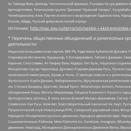
Ат-Тавхида Валь-Джихад, Чистопольский Джамаат, Рохнамо ба суи давлати и
Артподготовка, Религиозная группа “Джамаат “Красный пахарь”, Колумбайн
Челебиджихана, Азов, Партия исламского возрождения Таджикистана, Народ
России, Айдар, Русский добровольческий корпус
Источник:
http://nac.gov.ru/terroristicheskie-i-ekstremistskie-
* Перечень общественных объединений и религиозных орг
деятельности:
Национал-большевистская партия, ВЕК РА, Рада земли Кубанской Духовно
Староверов-Инглингов, Нурджулар, К Богодержавию, Таблиги Джамаат, Сви
Карачая, Союз славян, Ат-Такфир Валь-Хиджра, Пит Буль, Национал-социал
Инициатива города Череповца, Духовно-Родовая Держава Русь, Русское н
нелегальной иммиграции, Кровь и Честь, О свободе совести и о религиоз
Футбольного Клуба Динамо, Файзрахманисты, Мусульманская религиозная о
им. Степана Бандеры, Братство, Белый Крест, Misanthropic division, Рели
объединение Атака, Мечеть Мирмамеда, Община Коренного Русского народа
Артподготовка, Штольц, В честь иконы Божией Матери Державная, Сектор 1
Славянских Сил Руси, Алля-Аят, Благотворительный пансионат Ак Умут, Русск
Патриотический клуб-Новокузнецк/РПК, Сибирский державный союз, Фонд б
Народное объединение русского движения, Народное движение Адат, Народ
Социалистических Районов, Meta Platforms Inc, Facebook, Instagram, Wha
движение, Невоград, Молодежное Демократическое Движение Весна, Верхов