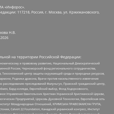
ИА «Инфорос».
едакции: 117218, Россия, г. Москва, ул. Кржижановского,
хова Н.В.
2026
льной на территории Российской Федерации:
кономическому и правовому развитию, Национальный Демократический
менной России, Черноморский фонд регионального сотрудничества,
, Тихоокеанский центр защиты окружающей среды и природных ресурсов,
 Хармони, Родники дракона, Врачи против насильственного извлечения
по расследованию преследований Фалуньгун, Пражский гражданский центр,
бмен, Бард колледж, Европейский выбор, Фонд Ходорковского,
ное Управление Евангельских Христиан Украинской Христианской Церкви,
огических Предприятий, Церковь Духовной Технологии, Европейская сеть
ий Институт Международных Отношений, КРИМСЬКА ПРАВОЗАХИСНА ГРУПА,
стонии, Calvert 22 Foundation, Канадский украинский конгресс, Институт