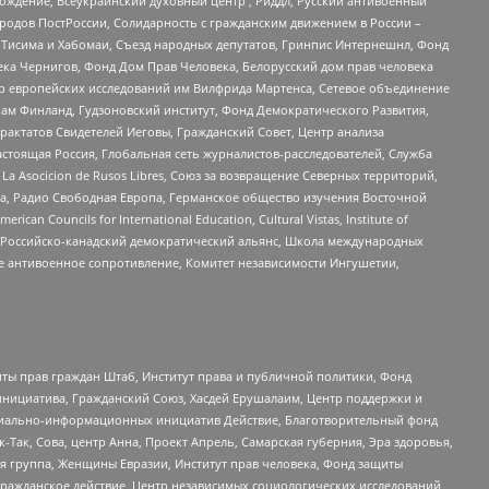
ждение, Всеукраинский духовный центр , Риддл, Русский антивоенный
ародов ПостРоссии, Солидарность с гражданским движением в России –
в Тисима и Хабомаи, Съезд народных депутатов, Гринпис Интернешнл, Фонд
ека Чернигов, Фонд Дом Прав Человека, Белорусский дом прав человека
нтр европейских исследований им Вилфрида Мартенса, Сетевое объединение
Чам Финланд, Гудзоновский институт, Фонд Демократического Развития,
актатов Свидетелей Иеговы, Гражданский Совет, Центр анализа
астоящая Россия, Глобальная сеть журналистов-расследователей, Служба
a Asocicion de Rusos Libres, Союз за возвращение Северных территорий,
еста, Радио Свободная Европа, Германское общество изучения Восточной
ouncils for International Education, Cultural Vistas, Institute of
, Российско-канадский демократический альянс, Школа международных
е антивоенное сопротивление, Комитет независимости Ингушетии,
ты прав граждан Штаб, Институт права и публичной политики, Фонд
инициатива, Гражданский Союз, Хасдей Ерушалаим, Центр поддержки и
социально-информационных инициатив Действие, Благотворительный фонд
Так, Сова, центр Анна, Проект Апрель, Самарская губерния, Эра здоровья,
я группа, Женщины Евразии, Институт прав человека, Фонд защиты
Гражданское действие, Центр независимых социологических исследований,