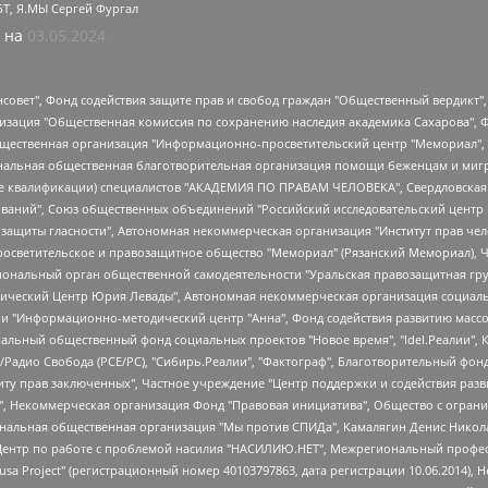
БТ, Я.МЫ Сергей Фургал
 на
03.05.2024
мная некоммерческая организация "Центр по работе с проблемой насилия "НАСИЛИЮ.НЕТ", Межрегиональный профессиональный союз работников здравоохранения "Альянс врачей", Юридическое лицо, зарегистрированное в Латвийской Республике, SIA "Medusa Project" (регистрационный номер 40103797863, дата регистрации 10.06.2014), Некоммерческая организация "Фонд по борьбе с коррупцией", Автономная некоммерческая организация "Институт права и публичной политики", Баданин Роман Сергеевич, Гликин Максим Александрович, Железнова Мария Михайловна, Лукьянова Юлия Сергеевна, Маетная Елизавета Витальевна, Маняхин Петр Борисович, Чуракова Ольга Владимировна, Ярош Юлия Петровна, Юридическое лицо "The Insider SIA", зарегистрированное в Риге, Латвийская Республика (дата регистрации 26.06.2015), являющееся администратором доменного имени интернет-издания "The Insider SIA", https://theins.ru, Постернак Алексей Евгеньевич, Рубин Михаил Аркадьевич, Анин Роман Александрович, Юридическое лицо Istories fonds, зарегистрированное в Латвийской Республике (регистрационный номер 50008295751, дата регистрации 24.02.2020), Великовский Дмитрий Александрович, Долинина Ирина Николаевна, Мароховская Алеся Алексеевна, Шлейнов Роман Юрьевич, Шмагун Олеся Валентиновна, Общество с ограниченной ответственностью "Альтаир 2021", Общество с ограниченной ответственностью "Вега 2021", Общество с ограниченной ответственностью "Главный редактор 2021", Общество с ограниченной ответственностью "Ромашки монолит", Важенков Артем Валерьевич, Ивановская областная общественная организация "Центр гендерных исследований", Гурман Юрий Альбертович, Медиапроект "ОВД-Инфо", Егоров Владимир Владимирович, Жилинский Владимир Александрович, Общество с ограниченной ответственностью "ЗП", Иванова София Юрьевна, Карезина Инна Павловна, Кильтау Екатерина Викторовна, Петров Алексей Викторович, Пискунов Сергей Евгеньевич, Смирнов Сергей Сергеевич, Тихонов Михаил Сергеевич, Общество с ограниченной ответственностью "ЖУРНАЛИСТ-ИНОСТРАННЫЙ АГЕНТ", Арапова Галина Юрьевна, Вольтская Татьяна Анатольевна, Американская компания "Mason G.E.S. Anonymous Foundation" (США), являющаяся владельцем интернет-издания https://mnews.world/, Компания "Stichting Bellingcat", зарегистрированная в Нидерландах (дата регистрации 11.07.2018), Захаров Андрей Вячеславович, Клепиковская Екатерина Дмитриевна, Общество с ограниченной ответственностью "МЕМО", Перл Роман Александрович, Симонов Евгений Алексеевич, Соловьева Елена Анатольевна, Сотников Даниил Владимирович, Сурначева Елизавета Дмитриевна, Автономная некоммерческая организация по защите прав человека и информированию населения "Якутия – Наше Мнение", Общество с ограниченной ответственностью "Москоу диджитал медиа", с 26.01.2023 Общество с ограниченной ответственностью "Чайка Белые сады", Ветошкина Валерия Валерьевна, Заговора Максим Александрович, Межрегиональное общественное движение "Российская ЛГБТ - сеть", Оленичев Максим Владимирович, Павлов Иван Юрьевич, Скворцова Елена Сергеевна, Общество с ограниченной ответственностью "Как бы инагент", Кочетков Игорь Викторович, Общество с ограниченной ответственностью "Честные выборы", Еланчик Олег Александрович, Общество с ограниченной ответственностью "Нобелевский призыв", Гималова Регина Эмилевна, Григорьев Андрей Валерьевич, Григорьева Алина Александровна, Ассоциация по содействию защите прав призывников, альтернативнослужащих и военнослужащих "Правозащитная группа "Гражданин.Армия.Право", Хисамова Регина Фаритовна, Автономная некоммерческая организация по реализации социально-правовых программ "Лилит", Дальн