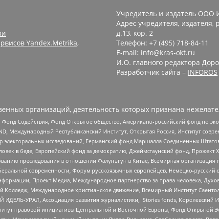
Учредитель и издатель ООО 
Адрес учредителя, издателя, р
зи
д.13, кор. 2
рвисов Yandex.Metrika,
Телефон: +7 (495) 718-84-11
E-mail: info@kras-okt.ru
И.О. главного редактора Доро
Разработчик сайта –
INFOROS
енных организаций, деятельность которых признана нежелате
 Фонд Содействия, Фонд Открытое общество, Американо-российский фонд по э
 Международный Республиканский Институт, Открытая Россия, Институт совре
р электоральных исследований, Германский фонд Маршалла Соединенных Штатов
еловек в беде, Европейский фонд за демократию, Джеймстаунский фонд, Прожект
дованию преследования в отношении Фалуньгун в Китае, Всемирная организация 
беральной современности, Форум русскоязычных европейцев, Немецко-русский о
формации, Проект Медиа, Международное партнерство за права человека, Духов
 Колледж, Международное христианское движение, Всемирный Институт Саентол
 ИДЕЛЬ-УРАЛ, Ассоциация развития журналистики, IStories fonds, Королевск
r, Институт правовой инициативы Центральной и Восточной Европы, Фонд Открытой Э