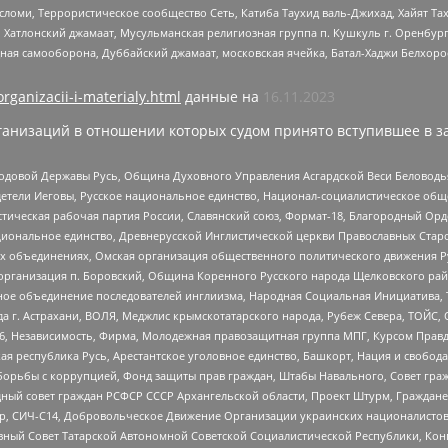
сломи, Террористическое сообщество Сеть, Катиба Таухид валь-Джихад, Хайят Тах
, Хатлонский джамаат, Мусульманская религиозная группа п. Кушкуль г. Оренбу
ная самооборона, Дуббайский джамаат, московская ячейка, Батал-Хаджи Белхор
organizacii-i-materialy.html
данные на
16.11.2023
анизаций в отношении которых судом принято вступившее в з
 Родовой Державы Русь, Община Духовного Управления Асгардской Веси Беловод
детели Иеговы, Русское национальное единство, Национал-социалистическое об
истическая рабочая партия России, Славянский союз, Формат-18, Благородный Ор
ациональное единство, Древнерусской Инглистической церкви Православных Ста
ных объединениях, Омская организация общественного политического движения Р
рганизация п. Боровский, Община Коренного Русского народа Щелковского район
гиозное объединение последователей инглиизма, Народная Социальная Инициатива,
 г. Астрахани, ВОЛЯ, Меджлис крымскотатарского народа, Рубеж Севера, ТОЙС, 
6, Независимость, Фирма, Молодежная правозащитная группа МПГ, Курсом Правд
ая республика Русь, Арестантское уголовное единство, Башкорт, Нация и свобода,
орьбы с коррупцией, Фонд защиты прав граждан, Штабы Навального, Совет гражд
ный совет граждан РСФСР СССР Архангельской области, Проект Штурм, Граждане 
tsApp, СИЧ-С14, Добровольческое Движение Организации украинских националисто
ный Совет Татарской Автономной Советской Социалистической Республики, Кон