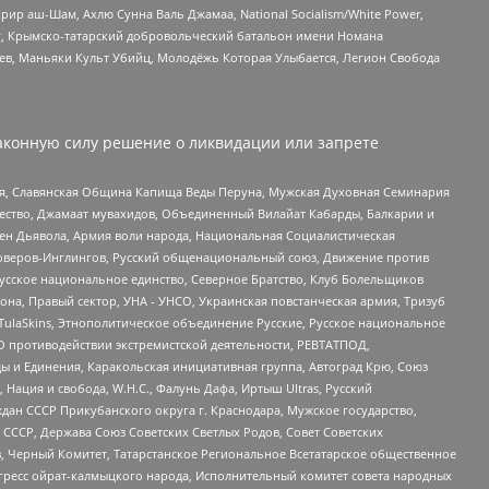
рир аш-Шам, Ахлю Сунна Валь Джамаа, National Socialism/White Power,
рг, Крымско-татарский добровольческий батальон имени Номана
оев, Маньяки Культ Убийц, Молодёжь Которая Улыбается, Легион Свобода
аконную силу решение о ликвидации или запрете
ья, Славянская Община Капища Веды Перуна, Мужская Духовная Семинария
щество, Джамаат мувахидов, Объединенный Вилайат Кабарды, Балкарии и
ден Дьявола, Армия воли народа, Национальная Социалистическая
роверов-Инглингов, Русский общенациональный союз, Движение против
усское национальное единство, Северное Братство, Клуб Болельщиков
а, Правый сектор, УНА - УНСО, Украинская повстанческая армия, Тризуб
 TulaSkins, Этнополитическое объединение Русские, Русское национальное
О противодействии экстремистской деятельности, РЕВТАТПОД,
ы и Единения, Каракольская инициативная группа, Автоград Крю, Союз
 Нация и свобода, W.H.С., Фалунь Дафа, Иртыш Ultras, Русский
ан СССР Прикубанского округа г. Краснодара, Мужское государство,
СССР, Держава Союз Советских Светлых Родов, Совет Советских
в, Черный Комитет, Татарстанское Региональное Всетатарское общественное
гресс ойрат-калмыцкого народа, Исполнительный комитет совета народных