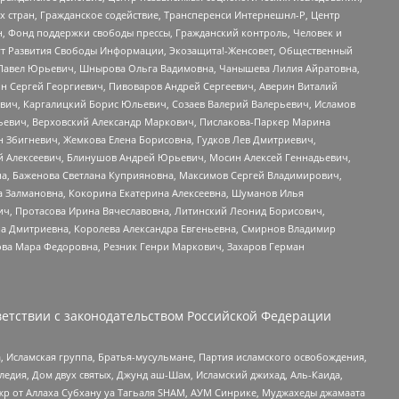
стран, Гражданское содействие, Трансперенси Интернешнл-Р, Центр
н, Фонд поддержки свободы прессы, Гражданский контроль, Человек и
тут Развития Свободы Информации, Экозащита!-Женсовет, Общественный
й Павел Юрьевич, Шнырова Ольга Вадимовна, Чанышева Лилия Айратовна,
ин Сергей Георгиевич, Пивоваров Андрей Сергеевич, Аверин Виталий
вич, Каргалицкий Борис Юльевич, Созаев Валерий Валерьевич, Исламов
льевич, Верховский Александр Маркович, Пислакова-Паркер Марина
н Збигневич, Жемкова Елена Борисовна, Гудков Лев Дмитриевич,
й Алексеевич, Блинушов Андрей Юрьевич, Мосин Алексей Геннадьевич,
а, Баженова Светлана Куприяновна, Максимов Сергей Владимирович,
а Залмановна, Кокорина Екатерина Алексеевна, Шуманов Илья
ч, Протасова Ирина Вячеславовна, Литинский Леонид Борисович,
а Дмитриевна, Королева Александра Евгеньевна, Смирнов Владимир
ова Мара Федоровна, Резник Генри Маркович, Захаров Герман
етствии с законодательством Российской Федерации
 Исламская группа, Братья-мусульмане, Партия исламского освобождения,
едия, Дом двух святых, Джунд аш-Шам, Исламский джихад, Аль-Каида,
жр от Аллаха Субхану уа Тагьаля SHAM, АУМ Синрике, Муджахеды джамаата