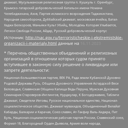
джамаат, Мусульманская религиозная группа п. Кушкуль г. Оренбург,
Крымско-татарский добровольческий батальон имени Номана
Челебиджихана, Азов, Партия исламского возрождения Таджикистана,
Народная самооборона, Дуббайский джамаат, московская ячейка, Батал-
Хаджи Белхороев, Маньяки Культ Убийц, Молодёжь Которая Улыбается,
Легион Свобода России, Айдар, Русский добровольческий корпус
Источник:
http://nac.gov.ru/terroristicheskie-i-ekstremistskie-
organizacii-i-materialy.html
данные на
16.11.2023
* Перечень общественных объединений и религиозных
организаций в отношении которых судом принято
вступившее в законную силу решение о ликвидации или
запрете деятельности:
Национал-большевистская партия, ВЕК РА, Рада земли Кубанской Духовно
Родовой Державы Русь, Община Духовного Управления Асгардской Веси
Беловодья, Славянская Община Капища Веды Перуна, Мужская Духовная
Семинария Староверов-Инглингов, Нурджулар, К Богодержавию, Таблиги
Джамаат, Свидетели Иеговы, Русское национальное единство, Национал-
социалистическое общество, Джамаат мувахидов, Объединенный Вилайат
Кабарды, Балкарии и Карачая, Союз славян, Ат-Такфир Валь-Хиджра, Пит
Буль, Национал-социалистическая рабочая партия России, Славянский союз,
Формат-18, Благородный Орден Дьявола, Армия воли народа,