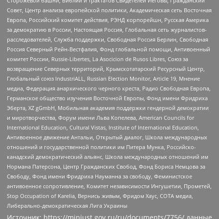
Сторожевой башни, Библии и трактатов Свидетелей Иеговы, Гражданский
Совет, Центр анализа европейской политики, Академическая сеть Восточная
Европа, Российский комитет действия, РЭНД корпорейшн, Русская Америка
за демократию в России, Настоящая Россия, Глобальная сеть журналистов-
расследователей, Служба поддержки, Свободная Россия Берлин, Свободная
Россия Северный Рейн-Вестфалия, Фонд глобальной помощи, Антивоенный
комитет России, Russie-Libertes, La Asocicion de Rusos Libres, Союз за
возвращение Северных территорий, Крымскотатарский Ресурсный Центр,
Глобальный союз IndustriALL, Russian Election Monitor, Article 19, Мнение
медиа, Федерация анархического черного креста, Радио Свободная Европа,
Германское общество изучения Восточной Европы, Фонд имени Фридриха
Эберта, XZ gGmbH, Мобильная академия поддержки гендерной демократии
и миротворчества, Форум имени Льва Копелева, American Councils for
International Education, Cultural Vistas, Institute of International Education,
Антивоенное движение Антальи, Открытый диалог, Школа международных
отношений и государственной политики им Питера Мунка, Российско-
канадский демократический альянс, Школа международных отношений им
Нормана Патерсона, Центр Гражданских Свобод, Фонд Бориса Немцова за
Свободу, Фонд имени Фридриха Науманна за свободу, Феминистское
антивоенное сопротивление, Комитет независимости Ингушетии, Прометей,
Stop Occupation of Karelia, Вернись живым, Фридом Хаус, СОТА медиа,
Либерально-демократическая Лига Украины
Источник:
https://minjust.gov.ru/ru/documents/7756/
данные