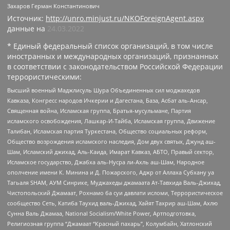
Захаров Герман Константинович
Источник:
http://unro.minjust.ru/NKOForeignAgent.aspx
данные на
24.03.2022
* Единый федеральный список организаций, в том числе
иностранных и международных организаций, признанных
в соответствии с законодательством Российской Федерации
террористическими:
Высший военный Маджлисуль Шура Объединенных сил моджахедов
Кавказа, Конгресс народов Ичкерии и Дагестана, База, Асбат аль-Ансар,
Священная война, Исламская группа, Братья-мусульмане, Партия
исламского освобождения, Лашкар-И-Тайба, Исламская группа, Движение
Талибан, Исламская партия Туркестана, Общество социальных реформ,
Общество возрождения исламского наследия, Дом двух святых, Джунд аш-
Шам, Исламский джихад, Аль-Каида, Имарат Кавказ, АБТО, Правый сектор,
Исламское государство, Джабха аль-Нусра ли-Ахль аш-Шам, Народное
ополчение имени К. Минина и Д. Пожарского, Аджр от Аллаха Субхану уа
Тагьаля SHAM, АУМ Синрике, Муджахеды джамаата Ат-Тавхида Валь-Джихад,
Чистопольский Джамаат, Рохнамо ба суи давлати исломи, Террористическое
сообщество Сеть, Катиба Таухид валь-Джихад, Хайят Тахрир аш-Шам, Ахлю
Сунна Валь Джамаа, National Socialism/White Power, Артподготовка,
Религиозная группа “Джамаат “Красный пахарь”, Колумбайн, Хатлонский