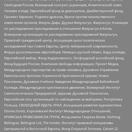
Свободная Россия, Всемирный конгресс украинцев, Атлантический совет,
Человек в беде, Европейский фонд за демократию, Джеймстаунский фонд,
Прожект Хармони, Родники дракона, Врачи против насильственного
извлечения органов, Фалунь Дафа, Друзья Фалуньгун, Фалуньгун, Коалиция
по расследованию преследования в отношении Фалуньгун в Китае,
Всемирная организация по расследованию преследований Фалуньгун,
Пражский гражданский центр, Ассоциация школ политических
исследований при Совете Европы, Центр либеральной современности,
Форум русскоязычных европейцев, Немецко-русский обмен, Бард колледж,
Европейский выбор, Фонд Ходорковского, Оксфордский российский фонд,
Фонд Будущее России, Компания свободы информации, Проект Медиа,
Международное партнерство за права человека, Духовное Управление
Евангельских Христиан Украинской Христианской Церкви, Новое
Поколение, Духовное Учебное Заведение Международный Библейский
Колледж, Международное христианское движение, Всемирный Институт
Саентологических Предприятий, Церковь Духовной Технологии,
Европейская сеть организаций по наблюдению за выборами, Республика
Польша, СВОБОДНЫЙ ИДЕЛЬ-УРАЛ, Ассоциация развития журналистики,
IStories fonds, Королевский Институт Международных Отношений,
КРИМСЬКА ПРАВОЗАХИСНА ГРУПА, Фонд имени Генриха Бёлля, Stichting
Bellingcat, Bellingcat Ltd, The Insider, Институт правовой инициативы
Центральной и Восточной Европы, Фонд Открытой Эстонии, Calvert 22