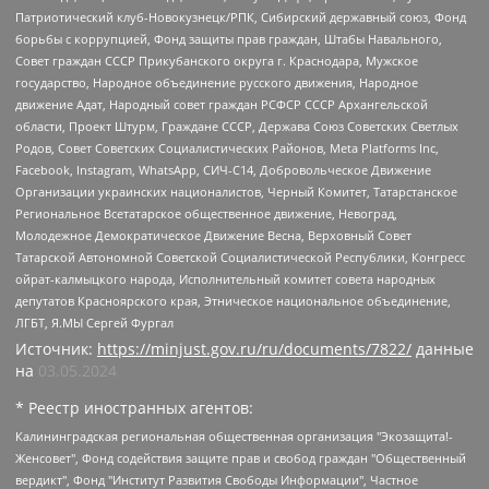
Патриотический клуб-Новокузнецк/РПК, Сибирский державный союз, Фонд
борьбы с коррупцией, Фонд защиты прав граждан, Штабы Навального,
Совет граждан СССР Прикубанского округа г. Краснодара, Мужское
государство, Народное объединение русского движения, Народное
движение Адат, Народный совет граждан РСФСР СССР Архангельской
области, Проект Штурм, Граждане СССР, Держава Союз Советских Светлых
Родов, Совет Советских Социалистических Районов, Meta Platforms Inc,
Facebook, Instagram, WhatsApp, СИЧ-С14, Добровольческое Движение
Организации украинских националистов, Черный Комитет, Татарстанское
Региональное Всетатарское общественное движение, Невоград,
Молодежное Демократическое Движение Весна, Верховный Совет
Татарской Автономной Советской Социалистической Республики, Конгресс
ойрат-калмыцкого народа, Исполнительный комитет совета народных
депутатов Красноярского края, Этническое национальное объединение,
ЛГБТ, Я.МЫ Сергей Фургал
Источник:
https://minjust.gov.ru/ru/documents/7822/
данные
на
03.05.2024
* Реестр иностранных агентов:
Калининградская региональная общественная организация "Экозащита!-Женсовет", Фонд содействия защите прав и свобод граждан "Общественный вердикт", Фонд "Институт Развития Свободы Информации", Частное учреждение "Информационное агентство МЕМО. РУ", Региональная общественная организация "Общественная комиссия по сохранению наследия академика Сахарова", Фонд поддержки свободы прессы, Санкт-Петербургская общественная правозащитная организация "Гражданский контроль", Межрегиональная общественная организация "Информационно-просветительский центр "Мемориал", Региональный Фонд "Центр Защиты Прав Средств Массовой Информации", с 05.12.2023 Фонд "Центр Защиты Прав Средств массовой информации", Региональная общественная благотворительная организация помощи беженцам и мигрантам "Гражданское содействие", Негосударственное образовательное учреждение дополнительного профессионального образования (повышение квалификации) специалистов "АКАДЕМИЯ ПО ПРАВАМ ЧЕЛОВЕКА", Свердловская региональная общественная организация "Сутяжник", Автономная некоммерческая организация "Центр независимых социологических исследований", Союз общественных объединений "Российский исследовательский центр по правам человека", Региональное общественное учреждение научно-информационный центр "МЕМОРИАЛ", Некоммерческая организация "Фонд защиты гласности", Автономная некоммерческая организация "Институт прав человека", Городская общественная организация "Екатеринбургское общество "МЕМОРИАЛ", Городская общественная организация "Рязанское историко-просветительское и правозащитное общество "Мемориал" (Рязанский Мемориал), Челябинский региональный орган общественной самодеятельности – женское общественное объединение "Женщины Евразии", Челябинский региональный орган общественной самодеятельности "Уральская правозащитная группа", Фонд содействия защите здоровья и социальной справедливости имени Андрея Рылькова, Автономная Некоммерческая Организация "Аналитический Центр Юрия Левады", Автономная некоммерческая организация социальной поддержки населения "Проект Апрель", Региональная общественная организация помощи женщинам и детям, находящимся в кризисной ситуации "Информационно-методический центр "Анна", Фонд содействия развитию массовых коммуникаций и правовому просвещению "Так-так-Так", Фонд содействия устойчивому развитию "Серебряная тайга", Свердловский региональный общественный фонд социальных проектов "Новое время", "Idel.Реалии", Кавказ.Реалии, Крым.Реалии, Телеканал Настоящее Время, Татаро-башкирская служба Радио Свобода (Azatliq Radiosi), Радио Свободная Европа/Радио Свобода (PCE/PC), "Сибирь.Реалии", "Фактограф", Благотворительный фонд помощи осужденным и их семьям, Автономная некоммерческая организация "Институт глобализации и социальных движений", Фонд "В защиту прав заключенных", Частное учреждение "Центр поддержки и содействия развитию средств массовой информации", Пензенский региональный общественный благотворительный фонд "Гражданский союз", "Север.Реалии", Некоммерческая организация Фонд "Правовая инициатива", Общество с ограниченной ответственностью "Радио Свободная Европа/Радио Свобода", Чешское информационное агентство "MEDIUM-ORIENT", Красноярская региональная общественная организация "Мы против СПИДа", Камалягин Денис Николаевич, Маркелов Сергей Евгеньевич, Пономарев Лев Александрович, Савицкая Людмила Алексеевна, Автономная некоммерческая организация "Центр по работе с проблемой насилия "НАСИЛИЮ.НЕТ", Межрегиональный профессиональный союз работников здравоохранения "Альянс врачей", Юридическое лицо, зарегистрированное в Латвийской Республике, SIA "Medusa Project" (регистрационный номер 40103797863, дата регистрации 10.06.2014), Некоммерческая организация "Фонд по борьбе с коррупцией", Автономная некоммерческая организация "Институт права и публичной политики", Баданин Роман Сергеевич, Гликин Максим Александрович, Железнова Мария Михайловна, Лукьянова Юлия Сергеевна, Маетная Елизавета Витальевна, Маняхин Петр Борисович, Чуракова Ольга Владимировна, Ярош Юлия Петровна, Юридическое лицо "The Insider SIA", зарегистрированное в Риге, Латвийская Республика (дата регистрации 26.06.2015), являющееся администратором доменного имени интернет-издания "The Insider SIA", https://theins.ru, Постернак Алексей Евгеньевич, Рубин Михаил Аркадьевич, Анин Роман Александрович, Юридическое лицо Istories fonds, зарегистрированное в Латвийской Республике (регистрационный номер 50008295751, дата регистрации 24.02.2020), Великовский Дмитрий Александрович, Долинина Ирина Николаевна, Мароховская Алеся Алексеевна, Шлейнов Роман Юрьевич, Шмагун Олеся Валентиновна, Общество с ограниченной ответственностью "Альтаир 2021", Общество с ограниченной ответственностью "Вега 2021", Общество с ограниченной ответственностью "Главный редактор 2021", Общество с ограниченной ответственностью "Ромашки монолит", Важенков Артем Валерьевич, Ивановская областная общественная организация "Центр гендерных исследований", Гурман Юрий Альбертович, Медиапроект "ОВД-Инфо", Егоров Владимир Владимирович, Жилинский Владимир Александрович, Общество с ограниченной ответственностью "ЗП", Иванова София Юрьевна, Карезина Инна Павловна, Кильтау Екатерина Викторовна, Петров Алексей Викторович, Пискунов Сергей Евгеньевич, Смирнов Сергей Сергеевич, Тихонов Михаил Сергеевич, Общество с ограниченной ответственностью "ЖУРНАЛИСТ-ИНОСТРАННЫЙ АГЕНТ", Арапова Галина Юрьевна, Вольтская Татьяна Анатольевна, Американская компания "Mason G.E.S. Anonymous Foundation" (США), являющаяся владельцем интернет-издания https://mnews.world/, Компания "Stichting Bellingcat", зарегистрированная в Нидерландах (дата регистрации 11.07.2018), Захаров Андрей Вячеславович, Клепиковская Екатерина Дмитриевна, Общество с ограниченной ответственностью "МЕМО", Перл Роман Александрович, Симонов Евгений Алексеевич, Соловьева Елена Анатольевна, Сотников Даниил Владимирович, Сурначева Елизавета Дмитриевна, Автономная некоммерческая организация по защите прав человека и информированию населения "Якутия – Наше Мнение", Общество с ограниченной ответственностью "Москоу диджитал медиа", с 26.01.2023 Общество с ограниченной ответственностью "Чайка Белые сады", Ветошкина Валерия Валерьевна, Заговора Максим Александрович, Межрегиональное общественное движение "Российская ЛГБТ - сеть", Оленичев Максим Владимирович, Павлов Иван Юрьевич, Скворцова Елена Сергеевна, Общество с ограниченной ответственностью "Как бы инагент", Кочетков Игорь Викторович, Общество с ограниченной ответственностью "Честные выборы", Еланчик Олег Александрович, Общество с ограниченной ответственностью "Нобелевский призыв", Гималова Регина Эмилевна, Григорьев Андрей Валерьевич, Григорьева Алина Александровна, Ассоциация по содействию защите прав призывников, альтернативнослужащих и военнослужащих "Правозащитная группа "Гражданин.Армия.Право", Хисамова Регина Фаритовна, Автономная некоммерческая организация по реализации социально-правовых программ "Лилит", Дальневосточное общественное движение "Маяк", Санкт-Петербургская ЛГБТ-инициативная группа "Выход", Инициативная группа ЛГБТ+ "Реверс", Алексеев Андрей Викторович, Бекбулатова Таисия Львовна, Беляев Иван Михайлович, Владыкина Елена Сергеевна, Гельман Марат Александрович, Никульшина Вероника Юрьевна, Толоконникова Надежда Андреевна, Шендерович Виктор Анатольевич, Общество с ограниченной ответственностью "Данное сообщение", Общество с ограниченной ответственностью Издательский дом "Новая глава", Айнбиндер Александра Александровна, Московский комьюнити-центр для ЛГБТ+инициатив, Благотворительный фонд развития филантропии, Deutsche Welle (Германия, Kurt-Schumacher-Strasse 3, 53113 Bonn), Борзунова Мария Михайловна, Воробьев Виктор Викторович, Голубева Анна Львовна, Константинова Алла Михайловна, Малкова Ирина Владимировна, Мурадов Мурад Абдулгалимович, Осетинская Елизавета Николаевна, Понасенков Евгений Николаевич, Ганапольский Матвей Юрьевич, Киселев Евгений Алексеевич, Борухович Ирина Григорьевна, Дремин Иван Тимофеевич, Дубровский Дмитрий Викторович, Красноярская региональная общественная организация поддержки и развития альтернативных образовательных технологий и межкультурных коммуникаций "ИНТЕРРА", Маяковская Екатерина Алексеевна, Фейгин Марк Захарович, Филимонов Андрей Викторович, Дзугкоева Регина Николаевна, Доброхотов Роман Александрович, Дудь Юрий Александрович, Елкин Сергей Владимирович, Кругликов Кирилл Игоревич, Сабунаева Мария Леонидовна, Семенов Алексей Владимирович, Шаинян Карен Багратович, Шульман Екатерина Михайловна, Асафьев Артур Валерьевич, Вахштайн Виктор Семенович, Венедиктов Алексей Алексеевич, Лушникова Екатерина Евгеньевна, Волков Леонид Михайлович, Невзоров Александр Глебович, Пархоменко Сергей Борисович, Сироткин Ярослав Николаевич, Кара-Мурза Владимир Владимирович, Баранова Наталья Владимировна, Гозман Леонид Яковлевич, Кагарлицкий Борис Юльевич, Климарев Михаил Валерьевич, Милов Владимир Станиславович, Автономная некоммерческая организация Краснодарский центр современного искусства "Типография", Моргенштерн Алишер Тагирович, Соболь Любовь Эдуардовна, Общество с ограниченной ответственностью "ЛИЗА НОРМ", Каспаров Гарри Кимович, Ходорковский Михаил Борисович, Общество с ограниченной ответственностью "Апрельские тезисы", Данилович Ирина Брониславовна, Кашин Олег Владимирович, Петров Николай Владимирович, Пивоваров Алексей Владимирович, Соколов Михаил Владимирович, Цветкова Юлия Владимировна, Чичваркин Евгений Александрович, Комитет против пыток/Команда против пыток, Общество с ограниченной ответственностью "Первый научный", Общество с ограниченной ответственностью "Вертолет и ко", Белоцерковская Вероника Борисовна, Кац Максим Евгеньевич, Лазарева Татьяна Юрьевна, Шаведдинов Руслан Табризович, Яшин Илья Валерьевич, Общество с ограниченной ответственностью "Иноагент ААВ", Алешковский Дмитрий Петрович, Альбац Евгения Марковна, Быков Дмитрий Львович, Галямина Юлия Евгеньевна, Лойко Сергей Леонидович, Мартынов Кирилл Константинович, Медведев Сергей Александрович, Крашенинников Федор Геннадиевич, Гордеева Катерина Вл