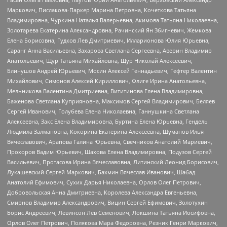
Маркович, Пислакова-Паркер Марина Петровна, Кочеткова Татьяна
Владимировна, Чуркина Наталья Валерьевна, Акимова Татьяна Николаевна,
Золотарева Екатерина Александровна, Рачинский Ян Збигневич, Жемкова
Елена Борисовна, Гудков Лев Дмитриевич, Илларионова Юлия Юрьевна,
Саранг Анна Васильевна, Захарова Светлана Сергеевна, Аверин Владимир
Анатольевич, Щур Татьяна Михайловна, Щур Николай Алексеевич,
Блинушов Андрей Юрьевич, Мосин Алексей Геннадьевич, Гефтер Валентин
Михайлович, Симонов Алексей Кириллович, Флиге Ирина Анатольевна,
Мельникова Валентина Дмитриевна, Вититинова Елена Владимировна,
Баженова Светлана Куприяновна, Максимов Сергей Владимирович, Беляев
Сергей Иванович, Голубева Елена Николаевна, Ганнушкина Светлана
Алексеевна, Закс Елена Владимировна, Буртина Елена Юрьевна, Гендель
Людмила Залмановна, Кокорина Екатерина Алексеевна, Шуманов Илья
Вячеславович, Арапова Галина Юрьевна, Свечников Анатолий Мариевич,
Прохоров Вадим Юрьевич, Шахова Елена Владимировна, Подузов Сергей
Васильевич, Протасова Ирина Вячеславовна, Литинский Леонид Борисович,
Лукашевский Сергей Маркович, Бахмин Вячеслав Иванович, Шабад
Анатолий Ефимович, Сухих Дарья Николаевна, Орлов Олег Петрович,
Добровольская Анна Дмитриевна, Королева Александра Евгеньевна,
Смирнов Владимир Александрович, Вицин Сергей Ефимович, Золотухин
Борис Андреевич, Левинсон Лев Семенович, Локшина Татьяна Иосифовна,
Орлов Олег Петрович, Полякова Мара Федоровна, Резник Генри Маркович,