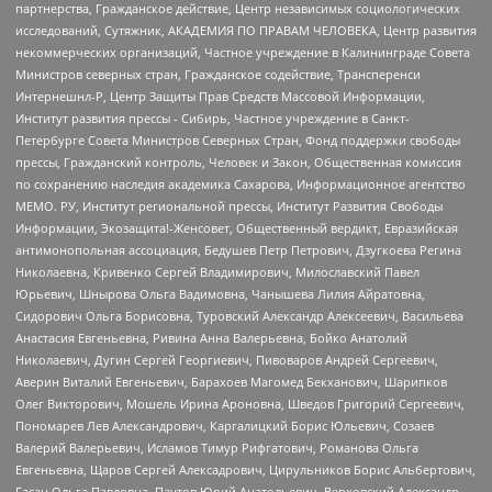
партнерства, Гражданское действие, Центр независимых социологических
исследований, Сутяжник, АКАДЕМИЯ ПО ПРАВАМ ЧЕЛОВЕКА, Центр развития
некоммерческих организаций, Частное учреждение в Калининграде Совета
Министров северных стран, Гражданское содействие, Трансперенси
Интернешнл-Р, Центр Защиты Прав Средств Массовой Информации,
Институт развития прессы - Сибирь, Частное учреждение в Санкт-
Петербурге Совета Министров Северных Стран, Фонд поддержки свободы
прессы, Гражданский контроль, Человек и Закон, Общественная комиссия
по сохранению наследия академика Сахарова, Информационное агентство
МЕМО. РУ, Институт региональной прессы, Институт Развития Свободы
Информации, Экозащита!-Женсовет, Общественный вердикт, Евразийская
антимонопольная ассоциация, Бедушев Петр Петрович, Дзугкоева Регина
Николаевна, Кривенко Сергей Владимирович, Милославский Павел
Юрьевич, Шнырова Ольга Вадимовна, Чанышева Лилия Айратовна,
Сидорович Ольга Борисовна, Туровский Александр Алексеевич, Васильева
Анастасия Евгеньевна, Ривина Анна Валерьевна, Бойко Анатолий
Николаевич, Дугин Сергей Георгиевич, Пивоваров Андрей Сергеевич,
Аверин Виталий Евгеньевич, Барахоев Магомед Бекханович, Шарипков
Олег Викторович, Мошель Ирина Ароновна, Шведов Григорий Сергеевич,
Пономарев Лев Александрович, Каргалицкий Борис Юльевич, Созаев
Валерий Валерьевич, Исламов Тимур Рифгатович, Романова Ольга
Евгеньевна, Щаров Сергей Алексадрович, Цирульников Борис Альбертович,
Гасан Ольга Павловна, Паутов Юрий Анатольевич, Верховский Александр