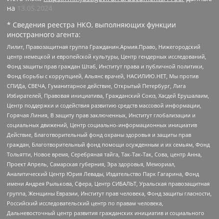
на
13.05.2024
* Сведения реестра НКО, выполняющих функции
иностранного агента:
Лилит, Правозащитная группа Гражданин.Армия.Право, Нижегородский
центр немецкой и европейской культуры, Центр гендерных исследований,
Фонд защиты прав граждан Штаб, Институт права и публичной политики,
Фонд борьбы с коррупцией, Альянс врачей, НАСИЛИЮ.НЕТ, Мы против
СПИДа, СВЕЧА, Гуманитарное действие, Открытый Петербург, Лига
Избирателей, Правовая инициатива, Гражданский Союз, Хасдей Ерушалаим,
Центр поддержки и содействия развитию средств массовой информации,
Горячая Линия, В защиту прав заключенных, Институт глобализации и
социальных движений, Центр социально-информационных инициатив
Действие, Благотворительный фонд охраны здоровья и защиты прав
граждан, Благотворительный фонд помощи осужденным и их семьям, Фонд
Тольятти, Новое время, Серебряная тайга, Так-Так-Так, Сова, центр Анна,
Проект Апрель, Самарская губерния, Эра здоровья, Мемориал,
Аналитический Центр Юрия Левады, Издательство Парк Гагарина, Фонд
имени Андрея Рылькова, Сфера, Центр СИБАЛЬТ, Уральская правозащитная
группа, Женщины Евразии, Институт прав человека, Фонд защиты гласности,
Российский исследовательский центр по правам человека,
Дальневосточный центр развития гражданских инициатив и социального