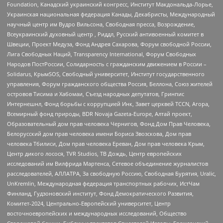
Foundation, Канадский украинский конгресс, Институт Макдональда-Лорье,
Украинская национальная федерация Канады, Декабристы, Международный
научный центр им Вудро Вильсона, Свободная пресса, Возрождение,
Всеукраинский духовный центр , Риддл, Русский антивоенный комитет в
Швеции, Проект Медуза, Фонд Андрея Сахарова, Форум свободной России,
Лига Свободных Наций, Transparеncy International, Форум Свободных
Народов ПостРоссии, Солидарность с гражданским движением в России –
Solidarus, КрымSOS, Свободный университет, Институт государственного
управления, Форум гражданского общества Россия, Беллона, Союз жителей
островов Тисима и Хабомаи, Съезд народных депутатов, Гринпис
Интернешнл, Фонд борьбы с коррупцией Инк, Завет церквей TCCN, Агора,
Всемирный фонд природы, BDR Novaja Gazeta-Europe, Алтай проект,
Образовательный дом прав человека Чернигов, Фонд Дом Прав Человека,
Белорусский дом прав человека имени Бориса Звозскова, Дом прав
человека Тбилиси, Дом прав человека Ереван, Дом прав человека Крым,
Центр дикого лосося, TVR Studios, ТВ Дождь, Центр европейских
исследований им Вилфрида Мартенса, Сетевое объединение журналистов
расследователей, АЛЛАТРА, За свободную Россию, Свободная Бурятия, Uralic,
UnKremlin, Международная федерация транспортных рабочих, ИстЧам
Финланд, Гудзоновский институт, Фонд Демократического Развития,
Комитет-2024, Центрально-Европейский университет, Центр
восточноевропейских и международных исследований, Общество