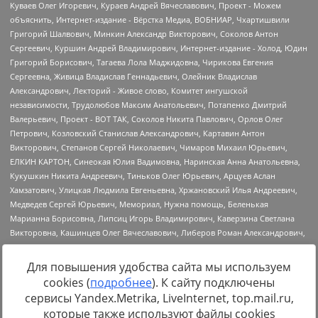
Для повышения удобства сайта мы используем
cookies (
подробнее
). К сайту подключены
Источник:
https://minjust.gov.ru/uploaded/files/reestr-
сервисы Yandex.Metrika, LiveInternet, top.mail.ru,
inostrannyih-agentov-22-03-2024.pdf
данные на
22.03.2024
которые также используют файлы cookies