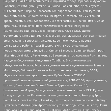
Национальная Социалистическая Инициатива города Череповца, Духовно-
Родовая Держава Русь, Русское национальное единство, Древнерусской
Инглистической церкви Православных Староверов-Инглингов, Русский
общенациональный союз, Движение против нелегальной иммиграции,
Кровь и Честь, О свободе совести и о религиозных объединениях, Омская
организация общественного политического движения Русское
национальное единство, Северное Братство, Клуб Болельщиков
Футбольного Клуба Динамо, Файзрахманисты, Мусульманская религиозная
организация п. Боровский, Община Коренного Русского народа
Щелковского района, Правый сектор, УНА - УНСО, Украинская
повстанческая армия, Тризуб им. Степана Бандеры, Братство, Белый Крест,
Misanthropic division, Религиозное объединение последователей инглиизма,
Народная Социальная Инициатива, TulaSkins, Этнополитическое
объединение Русские, Русское национальное объединение Атака, Мечеть
Мирмамеда, Община Коренного Русского народа г. Астрахани, ВОЛЯ,
Меджлис крымскотатарского народа, Рубеж Севера, ТОЙС, О
противодействии экстремистской деятельности, РЕВТАТПОД, Артподготовка,
Штольц, В честь иконы Божией Матери Державная, Сектор 16,
Независимость, Фирма, Молодежная правозащитная группа МПГ, Курсом
Правды и Единения, Каракольская инициативная группа, Автоград Крю,
Союз Славянских Сил Руси, Алля-Аят, Благотворительный пансионат Ак Умут,
Русская республика Русь, Арестантское уголовное единство, Башкорт, Нация
и свобода, Нация и свобода, W.H.С., Фалунь Дафа, Иртыш Ultras, Русский