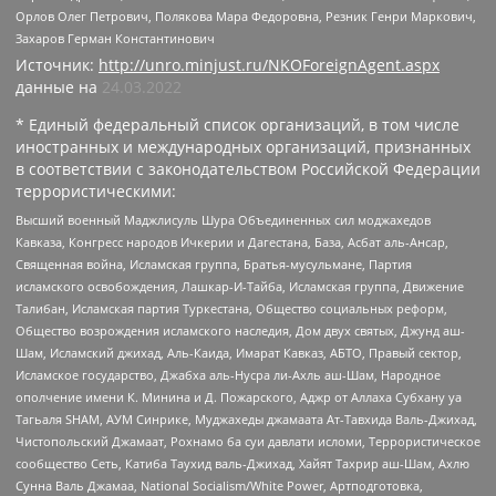
Орлов Олег Петрович, Полякова Мара Федоровна, Резник Генри Маркович,
Захаров Герман Константинович
Источник:
http://unro.minjust.ru/NKOForeignAgent.aspx
данные на
24.03.2022
* Единый федеральный список организаций, в том числе
иностранных и международных организаций, признанных
в соответствии с законодательством Российской Федерации
террористическими:
Высший военный Маджлисуль Шура Объединенных сил моджахедов
Кавказа, Конгресс народов Ичкерии и Дагестана, База, Асбат аль-Ансар,
Священная война, Исламская группа, Братья-мусульмане, Партия
исламского освобождения, Лашкар-И-Тайба, Исламская группа, Движение
Талибан, Исламская партия Туркестана, Общество социальных реформ,
Общество возрождения исламского наследия, Дом двух святых, Джунд аш-
Шам, Исламский джихад, Аль-Каида, Имарат Кавказ, АБТО, Правый сектор,
Исламское государство, Джабха аль-Нусра ли-Ахль аш-Шам, Народное
ополчение имени К. Минина и Д. Пожарского, Аджр от Аллаха Субхану уа
Тагьаля SHAM, АУМ Синрике, Муджахеды джамаата Ат-Тавхида Валь-Джихад,
Чистопольский Джамаат, Рохнамо ба суи давлати исломи, Террористическое
сообщество Сеть, Катиба Таухид валь-Джихад, Хайят Тахрир аш-Шам, Ахлю
Сунна Валь Джамаа, National Socialism/White Power, Артподготовка,