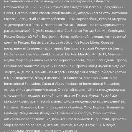
восточноевропейских и международных исследований, Общество
Сторожевой башни, Библии и трактатов Свидетелей Иеговы, Гражданский
Совет, Центр анализа европейской политики, Академическая сеть Восточная
Европа, Российский комитет действия, РЭНД корпорейшн, Русская Америка
за демократию в России, Настоящая Россия, Глобальная сеть журналистов-
расследователей, Служба поддержки, Свободная Россия Берлин, Свободная
Россия Северный Рейн-Вестфалия, Фонд глобальной помощи, Антивоенный
комитет России, Russie-Libertes, La Asocicion de Rusos Libres, Союз за
возвращение Северных территорий, Крымскотатарский Ресурсный Центр,
Глобальный союз IndustriALL, Russian Election Monitor, Article 19, Мнение
медиа, Федерация анархического черного креста, Радио Свободная Европа,
Германское общество изучения Восточной Европы, Фонд имени Фридриха
Эберта, XZ gGmbH, Мобильная академия поддержки гендерной демократии
и миротворчества, Форум имени Льва Копелева, American Councils for
International Education, Cultural Vistas, Institute of International Education,
Антивоенное движение Антальи, Открытый диалог, Школа международных
отношений и государственной политики им Питера Мунка, Российско-
канадский демократический альянс, Школа международных отношений им
Нормана Патерсона, Центр Гражданских Свобод, Фонд Бориса Немцова за
Свободу, Фонд имени Фридриха Науманна за свободу, Феминистское
антивоенное сопротивление, Комитет независимости Ингушетии, Прометей,
Stop Occupation of Karelia, Вернись живым, Фридом Хаус, СОТА медиа,
Либерально-демократическая Лига Украины