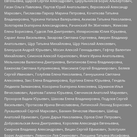
Евгеньевна, Щаров Сергей Алексадрович, Цирульников Борис Альбертович,
Гасан Ольга Павловна, Паутов Юрий Анатольевич, Верховский Александр
Маркович, Пислакова-Паркер Марина Петровна, Кочеткова Татьяна
Владимировна, Чуркина Наталья Валерьевна, Акимова Татьяна Николаевна,
Золотарева Екатерина Александровна, Рачинский Ян Збигневич, Жемкова
Елена Борисовна, Гудков Лев Дмитриевич, Илларионова Юлия Юрьевна,
Саранг Анна Васильевна, Захарова Светлана Сергеевна, Аверин Владимир
Анатольевич, Щур Татьяна Михайловна, Щур Николай Алексеевич,
Блинушов Андрей Юрьевич, Мосин Алексей Геннадьевич, Гефтер Валентин
Михайлович, Симонов Алексей Кириллович, Флиге Ирина Анатольевна,
Мельникова Валентина Дмитриевна, Вититинова Елена Владимировна,
Баженова Светлана Куприяновна, Максимов Сергей Владимирович, Беляев
Сергей Иванович, Голубева Елена Николаевна, Ганнушкина Светлана
Алексеевна, Закс Елена Владимировна, Буртина Елена Юрьевна, Гендель
Людмила Залмановна, Кокорина Екатерина Алексеевна, Шуманов Илья
Вячеславович, Арапова Галина Юрьевна, Свечников Анатолий Мариевич,
Прохоров Вадим Юрьевич, Шахова Елена Владимировна, Подузов Сергей
Васильевич, Протасова Ирина Вячеславовна, Литинский Леонид Борисович,
Лукашевский Сергей Маркович, Бахмин Вячеслав Иванович, Шабад
Анатолий Ефимович, Сухих Дарья Николаевна, Орлов Олег Петрович,
Добровольская Анна Дмитриевна, Королева Александра Евгеньевна,
Смирнов Владимир Александрович, Вицин Сергей Ефимович, Золотухин
Борис Андреевич, Левинсон Лев Семенович, Локшина Татьяна Иосифовна,