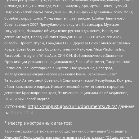
и свобода, Нация и свобода, W.H.С., Фалунь Дафа, Иртыш Ultras, Русский
Патриотический клуб-Новокузнецк/РПК, Сибирский державный союз, Фонд
борьбы с коррупцией, Фонд защиты прав граждан, Штабы Навального,
Совет граждан СССР Прикубанского округа г. Краснодара, Мужское
государство, Народное объединение русского движения, Народное
движение Адат, Народный совет граждан РСФСР СССР Архангельской
области, Проект Штурм, Граждане СССР, Держава Союз Советских Светлых
Родов, Совет Советских Социалистических Районов, Meta Platforms Inc,
Facebook, Instagram, WhatsApp, СИЧ-С14, Добровольческое Движение
Организации украинских националистов, Черный Комитет, Татарстанское
Региональное Всетатарское общественное движение, Невоград,
Молодежное Демократическое Движение Весна, Верховный Совет
Татарской Автономной Советской Социалистической Республики, Конгресс
ойрат-калмыцкого народа, Исполнительный комитет совета народных
депутатов Красноярского края, Этническое национальное объединение,
ЛГБТ, Я.МЫ Сергей Фургал
Источник:
https://minjust.gov.ru/ru/documents/7822/
данные
на
03.05.2024
* Реестр иностранных агентов:
Калининградская региональная общественная организация "Экозащита!-Женсовет", Фонд содействия защите прав и свобод граждан "Общественный вердикт", Фонд "Институт Развития Свободы Информации", Частное учреждение "Информационное агентство МЕМО. РУ", Региональная общественная организация "Общественная комиссия по сохранению наследия академика Сахарова", Фонд поддержки свободы прессы, Санкт-Петербургская общественная правозащитная организация "Гражданский контроль", Межрегиональная общественная организация "Информационно-просветительский центр "Мемориал", Региональный Фонд "Центр Защиты Прав Средств Массовой Информации", с 05.12.2023 Фонд "Центр Защиты Прав Средств массовой информации", Региональная общественная благотворительная организация помощи беженцам и мигрантам "Гражданское содействие", Негосударственное образовательное учреждение дополнительного профессионального образования (повышение квалификации) специалистов "АКАДЕМИЯ ПО ПРАВАМ ЧЕЛОВЕКА", Свердловская региональная общественная организация "Сутяжник", Автономная некоммерческая организация "Центр независимых социологических исследований", Союз общественных объединений "Российский исследовательский центр по правам человека", Региональное общественное учреждение научно-информационный центр "МЕМОРИАЛ", Некоммерческая организация "Фонд защиты гласности", Автономная некоммерческая организация "Институт прав человека", Городская общественная организация "Екатеринбургское общество "МЕМОРИАЛ", Городская общественная организация "Рязанское историко-просветительское и правозащитное общество "Мемориал" (Рязанский Мемориал), Челябинский региональный орган общественной самодеятельности – женское общественное объединение "Женщины Евразии", Челябинский региональный орган общественной самодеятельности "Уральская правозащитная группа", Фонд содействия защите здоровья и социальной справедливости имени Андрея Рылькова, Автономная Некоммерческая Организация "Аналитический Центр Юрия Левады", Автономная некоммерческая организация социальной поддержки населения "Проект Апрель", Региональная общественная организация помощи женщинам и детям, находящимся в кризисной ситуации "Информационно-методический центр "Анна", Фонд содействия развитию массовых коммуникаций и правовому просвещению "Так-так-Так", Фонд содействия устойчивому развитию "Серебряная тайга", Свердловский региональный общественный фонд социальных проектов "Новое время", "Idel.Реалии", Кавказ.Реалии, Крым.Реалии, Телеканал Настоящее Время, Татаро-башкирская служба Радио Свобода (Azatliq Radiosi), Радио Свободная Европа/Радио Свобода (PCE/PC), "Сибирь.Реалии", "Фактограф", Благотворительный фонд помощи осужденным и их семьям, Автономная некоммерческая организация "Институт глобализации и социальных движений", Фонд "В защиту прав заключенных", Частное учреждение "Центр поддержки и содействия развитию средств массовой информации", Пензенский региональный общественный благотворительный фонд "Гражданский союз", "Север.Реалии", Некоммерческая организация Фонд "Правовая инициатива", Общество с ограниченной ответственностью "Радио Свободная Европа/Радио Свобода", Чешское информационное агентство "MEDIUM-ORIENT", Красноярская региональная общественная организация "Мы против СПИДа", Камалягин Денис Николаевич, Маркелов Сергей Евгеньевич, Пономарев Лев Александрович, Савицкая Людмила Алексеевна, Автономная некоммерческая организация "Центр по работе с проблемой насилия "НАСИЛИЮ.НЕТ", Межрегиональный профессиональный союз работников здравоохранения "Альянс врачей", Юридическое лицо, зарегистрированное в Латвийской Республике, SIA "Medusa Project" (регистрационный номер 40103797863, дата регистрации 10.06.2014), Некоммерческая организация "Фонд по борьбе с коррупцией", Автономная некоммерческая организация "Институт права и публичной политики", Баданин Роман Сергеевич, Гликин Максим Александрович, Железнова Мария Михайловна, Лукьянова Юлия Сергеевна, Маетная Елизавета Витальевна, Маняхин Петр Борисович, Чуракова Ольга Владимировна, Ярош Юлия Петровна, Юридическое лицо "The Insider SIA", зарегистрированное в Риге, Латвийская Республика (дата регистрации 26.06.2015), являющееся администратором доменного имени интернет-издания "The Insider SIA", https://theins.ru, Постернак Алексей Евгеньевич, Рубин Михаил Аркадьевич, Анин Роман Александрович, Юридическое лицо Istories fonds, зарегистрированное в Латвийской Республике (регистрационный номер 50008295751, дата регистрации 24.02.2020), Великовский Дмитрий Александрович, Долинина Ирина Николаевна, Мароховская Алеся Алексеевна, Шлейнов Роман Юрьевич, Шмагун Олеся Валентиновна, Общество с ограниченной ответственностью "Альтаир 2021", Общество с ограниченной ответственностью "Вега 2021", Общество с ограниченной ответственностью "Главный редактор 2021", Общество с ограниченной ответственностью "Ромашки монолит", Важенков Артем Валерьевич, Ивановская областная общественная организация "Центр гендерных исследований", Гурман Юрий Альбертович, Медиапроект "ОВД-Инфо", Егоров Владимир Владимирович, Жилинский Владимир Александрович, Общество с ограниченной ответственностью "ЗП", Иванова София Юрьевна, Карезина Инна Павловна, Кильтау Екатерина Викторовна, Петров Алексей Викторович, Пискунов Сергей Евгеньевич, Смирнов Сергей Сергеевич, Тихонов Михаил Сергеевич, Общество с ограниченной ответственностью "ЖУРНАЛИСТ-ИНОСТРАННЫЙ АГЕНТ", Арапова Галина Юрьевна, Вольтская Татьяна Анатольевна, Американская компания "Mason G.E.S. Anonymous Foundation" (США), являющаяся владельцем интернет-издания https://mnews.world/, Компания "Stichting Bellingcat", зарегистрированная в Нидерландах (дата регистрации 11.07.2018), Захаров Андрей Вячеславович, Клепиковская Екатерина Дмитриевна, Общество с ограниченной ответственностью "МЕМО", Перл Роман Александрович, Симонов Евгений Алексеевич, Соловьева Елена Анатольевна, Сотников Даниил Владимирович, Сурначева Елизавета Дмитриевна, Автономная некоммерческая организация по защите прав человека и информированию населения "Якутия – Наше Мнение", Общество с ограниченной ответственностью "Москоу диджитал медиа", с 26.01.2023 Общество с ограниченной ответственностью "Чайка Белые сады", Ветошкина Валерия Валерьевна, Заговора Максим Александрович, Межрегиональное общественное движение "Российская ЛГБТ - сеть", Оленичев Максим Владимирович, Павлов Иван Юрьевич, Скворцова Елена Сергеевна, Общество с ограниченной ответственностью "Как бы инагент", Кочетков Игорь Викторович, Общество с ограниченной ответственностью "Честные выборы", Еланчик Олег Александрович, Общество с ограниченной ответственностью "Нобелевский призыв", Гималова Регина Эмилевна, Григорьев Андрей Валерьевич, Григорьева Алина Александровна, Ассоциация по содействию защите прав призывников, альтернативнослужащих и военнослужащих "Правозащитная группа "Гражданин.Армия.Право", Хисамова Регина Фаритовна, Автономная некоммерческая организация по реализации социально-правовых программ "Лилит", Дальневосточное общественное движение "Маяк", Санкт-Петербургская ЛГБТ-инициативная группа "Выход", Инициативная группа ЛГБТ+ "Реверс", Алексеев Андрей Викторович, Бекбулатова Таисия Львовна, Беляев Иван Михайлович, Владыкина Елена Сергеевна, Гельман Марат Александрович, Никульшина Вероника Юрьевна, Толоконникова Надежда Андреевна, Шендерович Виктор Анатольевич, Общество с ограниченной ответственностью "Данное сообщение", Общество с ограниченной ответственностью Издательский дом "Новая глава", Айнбиндер Александра Александровна, Московский комьюнити-центр для ЛГБТ+инициатив, Благотворительный фонд развития филантропии, Deutsche Welle (Германия, Kurt-Schumacher-Strasse 3, 53113 Bonn), Борзунова Мария Михайловна, Воробьев Виктор Викторович, Голубева Анна Львовна, Константинова Алла Михайловна, Малкова Ирина Владимировна, Мурадов Мурад Абдулгалимович, Осетинская Елизавета Николаевна, Понасенков Евгений Николаевич, Ганапольский Матвей Юрьевич, Киселев Евгений Алексеевич, Борухович Ирина Григорьевна, Дремин Иван Тимофеевич, Дубровский Дмитрий Викторович, Красноярская региональная общественная организация поддержки и развития альтернативных образовательных технологий и межкультурных коммуникаций "ИНТЕРРА", Маяковская Екатерина Алексеевна, Фейгин Марк Захарович, Филимонов Андрей Викторович, Дзугкоева Регина Николаевна, Доброхотов Роман Александрович, Дудь Юрий Александрович, Елкин Сергей Владимирович, Кругликов Кирилл Игоревич, Сабунаева Мария Леонидовна, Семенов Алексей Владимирович, Шаинян Карен Багратович, Шульман Екатерина Михайловна, Асафьев Артур Валерьевич, Вахштайн Виктор Семенович, Венедиктов Алексей Алексеевич, Лушникова Екатерина Евгеньевна, Волков Леонид Михайлович, Невзоров Александр Глебович, Пархоменко Сергей Борисович, Сироткин Ярослав Николаевич, Кара-Мурза Владимир Владимирович, Баранова Наталья Владимировна, Гозман Леонид Яковлевич, Кагарлицкий Борис Юльевич, Климарев Михаил Валерьевич, Милов Владимир Станиславович, Автономная некоммерческая организация Краснодарский центр современного искусства "Типография", Моргенштерн Алишер Тагирович, Соболь Любовь Эдуардовна, Общество с ограниченной ответственностью "ЛИЗА НОРМ", Каспаров Гарри Кимович, Ходорковский Михаил Борисович, Общество с ограниченной ответственностью "Апрельские тезисы", Данилович Ирина Брониславовна, Кашин Олег Владимирович, Петров Николай Владимирович, Пивоваров Алексей Владимирович, Соколов Михаил Владимирович, Цветкова Юлия Владимировна, Чичваркин Евгений Александрович, Комитет против пыток/Команда против пыток, Общество с ограниченной ответственностью "Первый научный", Общество с ограниченной ответственностью "Вертолет и ко", Белоцерковская Вероника Борисовна, Кац Максим Евгеньевич, Лазарева Татьяна Юрьевна, Шаведдинов Руслан Табризович, Яшин Илья Валерьевич, Общество с ограниченной ответственностью "Иноагент ААВ", Алешковский Дмитрий Петрович, Альбац Евгения Марковна, Быков Дмитрий Львович, Галямина Юлия Евгеньевна, Лойко Сергей Леонидович, Мартынов Кирилл Константинович, Медведев Сергей Александрович, Крашенинников Федор Геннадиевич, Гордеева Катерина Вл