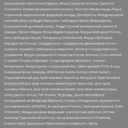
Центральной и Восточной Европы, Фонд Открытой Эстонии, Calvert 22
Foundation, Канадский украинский конгресс, Институт Макдональда-Лорье,
Украинская национальная федерация Канады, Декабристы, Международный
научный центр им Вудро Вильсона, Свободная пресса, Возрождение,
Всеукраинский духовный центр , Риддл, Русский антивоенный комитет в
Швеции, Проект Медуза, Фонд Андрея Сахарова, Форум свободной России,
Лига Свободных Наций, Transparеncy International, Форум Свободных
Народов ПостРоссии, Солидарность с гражданским движением в России –
Solidarus, КрымSOS, Свободный университет, Институт государственного
управления, Форум гражданского общества Россия, Беллона, Союз жителей
островов Тисима и Хабомаи, Съезд народных депутатов, Гринпис
Интернешнл, Фонд борьбы с коррупцией Инк, Завет церквей TCCN, Агора,
Всемирный фонд природы, BDR Novaja Gazeta-Europe, Алтай проект,
Образовательный дом прав человека Чернигов, Фонд Дом Прав Человека,
Белорусский дом прав человека имени Бориса Звозскова, Дом прав
человека Тбилиси, Дом прав человека Ереван, Дом прав человека Крым,
Центр дикого лосося, TVR Studios, ТВ Дождь, Центр европейских
исследований им Вилфрида Мартенса, Сетевое объединение журналистов
расследователей, АЛЛАТРА, За свободную Россию, Свободная Бурятия, Uralic,
UnKremlin, Международная федерация транспортных рабочих, ИстЧам
Финланд, Гудзоновский институт, Фонд Демократического Развития,
Комитет-2024, Центрально-Европейский университет, Центр