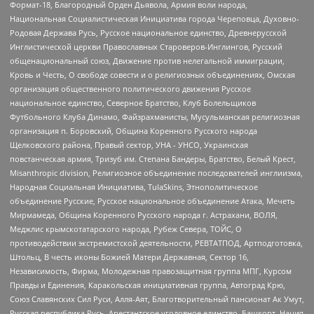
Формат-18, Благородный Орден Дьявола, Армия воли народа,
Национальная Социалистическая Инициатива города Череповца, Духовно-
Родовая Держава Русь, Русское национальное единство, Древнерусской
Инглистической церкви Православных Староверов-Инглингов, Русский
общенациональный союз, Движение против нелегальной иммиграции,
Кровь и Честь, О свободе совести и о религиозных объединениях, Омская
организация общественного политического движения Русское
национальное единство, Северное Братство, Клуб Болельщиков
Футбольного Клуба Динамо, Файзрахманисты, Мусульманская религиозная
организация п. Боровский, Община Коренного Русского народа
Щелковского района, Правый сектор, УНА - УНСО, Украинская
повстанческая армия, Тризуб им. Степана Бандеры, Братство, Белый Крест,
Misanthropic division, Религиозное объединение последователей инглиизма,
Народная Социальная Инициатива, TulaSkins, Этнополитическое
объединение Русские, Русское национальное объединение Атака, Мечеть
Мирмамеда, Община Коренного Русского народа г. Астрахани, ВОЛЯ,
Меджлис крымскотатарского народа, Рубеж Севера, ТОЙС, О
противодействии экстремистской деятельности, РЕВТАТПОД, Артподготовка,
Штольц, В честь иконы Божией Матери Державная, Сектор 16,
Независимость, Фирма, Молодежная правозащитная группа МПГ, Курсом
Правды и Единения, Каракольская инициативная группа, Автоград Крю,
Союз Славянских Сил Руси, Алля-Аят, Благотворительный пансионат Ак Умут,
Русская республика Русь, Арестантское уголовное единство, Башкорт, Нация