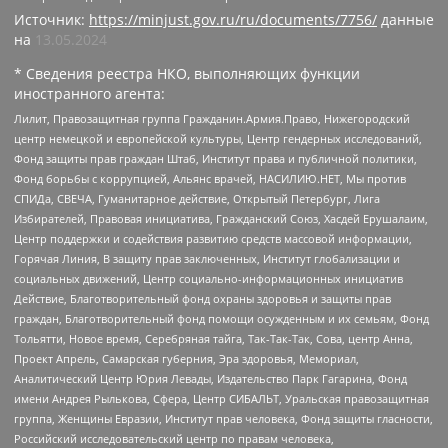
Источник:
https://minjust.gov.ru/ru/documents/7756/
данные
на
13.05.2024
* Сведения реестра НКО, выполняющих функции
иностранного агента:
Лилит, Правозащитная группа Гражданин.Армия.Право, Нижегородский
центр немецкой и европейской культуры, Центр гендерных исследований,
Фонд защиты прав граждан Штаб, Институт права и публичной политики,
Фонд борьбы с коррупцией, Альянс врачей, НАСИЛИЮ.НЕТ, Мы против
СПИДа, СВЕЧА, Гуманитарное действие, Открытый Петербург, Лига
Избирателей, Правовая инициатива, Гражданский Союз, Хасдей Ерушалаим,
Центр поддержки и содействия развитию средств массовой информации,
Горячая Линия, В защиту прав заключенных, Институт глобализации и
социальных движений, Центр социально-информационных инициатив
Действие, Благотворительный фонд охраны здоровья и защиты прав
граждан, Благотворительный фонд помощи осужденным и их семьям, Фонд
Тольятти, Новое время, Серебряная тайга, Так-Так-Так, Сова, центр Анна,
Проект Апрель, Самарская губерния, Эра здоровья, Мемориал,
Аналитический Центр Юрия Левады, Издательство Парк Гагарина, Фонд
имени Андрея Рылькова, Сфера, Центр СИБАЛЬТ, Уральская правозащитная
группа, Женщины Евразии, Институт прав человека, Фонд защиты гласности,
Российский исследовательский центр по правам человека,