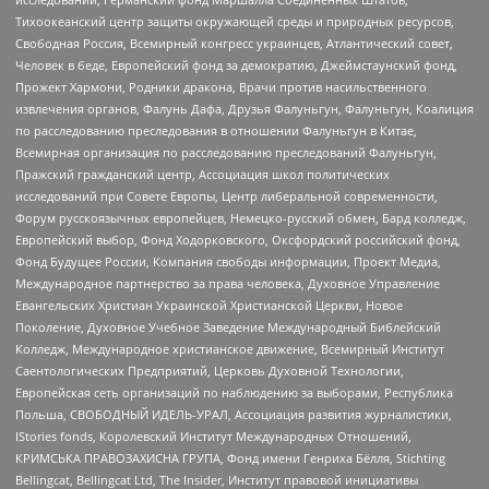
Тихоокеанский центр защиты окружающей среды и природных ресурсов,
Свободная Россия, Всемирный конгресс украинцев, Атлантический совет,
Человек в беде, Европейский фонд за демократию, Джеймстаунский фонд,
Прожект Хармони, Родники дракона, Врачи против насильственного
извлечения органов, Фалунь Дафа, Друзья Фалуньгун, Фалуньгун, Коалиция
по расследованию преследования в отношении Фалуньгун в Китае,
Всемирная организация по расследованию преследований Фалуньгун,
Пражский гражданский центр, Ассоциация школ политических
исследований при Совете Европы, Центр либеральной современности,
Форум русскоязычных европейцев, Немецко-русский обмен, Бард колледж,
Европейский выбор, Фонд Ходорковского, Оксфордский российский фонд,
Фонд Будущее России, Компания свободы информации, Проект Медиа,
Международное партнерство за права человека, Духовное Управление
Евангельских Христиан Украинской Христианской Церкви, Новое
Поколение, Духовное Учебное Заведение Международный Библейский
Колледж, Международное христианское движение, Всемирный Институт
Саентологических Предприятий, Церковь Духовной Технологии,
Европейская сеть организаций по наблюдению за выборами, Республика
Польша, СВОБОДНЫЙ ИДЕЛЬ-УРАЛ, Ассоциация развития журналистики,
IStories fonds, Королевский Институт Международных Отношений,
КРИМСЬКА ПРАВОЗАХИСНА ГРУПА, Фонд имени Генриха Бёлля, Stichting
Bellingcat, Bellingcat Ltd, The Insider, Институт правовой инициативы