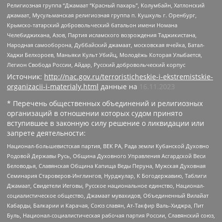
Религиозная группа “Джамаат “Красный пахарь”, Колумбайн, Хатлонский
джамаат, Мусульманская религиозная группа п. Кушкуль г. Оренбург,
Крымско-татарский добровольческий батальон имени Номана
Челебиджихана, Азов, Партия исламского возрождения Таджикистана,
Народная самооборона, Дуббайский джамаат, московская ячейка, Батал-
Хаджи Белхороев, Маньяки Культ Убийц, Молодёжь Которая Улыбается,
Легион Свобода России, Айдар, Русский добровольческий корпус
Источник:
http://nac.gov.ru/terroristicheskie-i-ekstremistskie-
organizacii-i-materialy.html
данные на
16.11.2023
* Перечень общественных объединений и религиозных
организаций в отношении которых судом принято
вступившее в законную силу решение о ликвидации или
запрете деятельности:
Национал-большевистская партия, ВЕК РА, Рада земли Кубанской Духовно
Родовой Державы Русь, Община Духовного Управления Асгардской Веси
Беловодья, Славянская Община Капища Веды Перуна, Мужская Духовная
Семинария Староверов-Инглингов, Нурджулар, К Богодержавию, Таблиги
Джамаат, Свидетели Иеговы, Русское национальное единство, Национал-
социалистическое общество, Джамаат мувахидов, Объединенный Вилайат
Кабарды, Балкарии и Карачая, Союз славян, Ат-Такфир Валь-Хиджра, Пит
Буль, Национал-социалистическая рабочая партия России, Славянский союз,