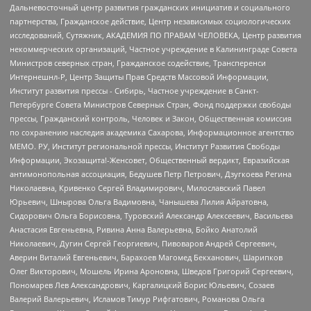
Дальневосточный центр развития гражданских инициатив и социального
партнерства, Гражданское действие, Центр независимых социологических
исследований, Сутяжник, АКАДЕМИЯ ПО ПРАВАМ ЧЕЛОВЕКА, Центр развития
некоммерческих организаций, Частное учреждение в Калининграде Совета
Министров северных стран, Гражданское содействие, Трансперенси
Интернешнл-Р, Центр Защиты Прав Средств Массовой Информации,
Институт развития прессы - Сибирь, Частное учреждение в Санкт-
Петербурге Совета Министров Северных Стран, Фонд поддержки свободы
прессы, Гражданский контроль, Человек и Закон, Общественная комиссия
по сохранению наследия академика Сахарова, Информационное агентство
МЕМО. РУ, Институт региональной прессы, Институт Развития Свободы
Информации, Экозащита!-Женсовет, Общественный вердикт, Евразийская
антимонопольная ассоциация, Бедушев Петр Петрович, Дзугкоева Регина
Николаевна, Кривенко Сергей Владимирович, Милославский Павел
Юрьевич, Шнырова Ольга Вадимовна, Чанышева Лилия Айратовна,
Сидорович Ольга Борисовна, Туровский Александр Алексеевич, Васильева
Анастасия Евгеньевна, Ривина Анна Валерьевна, Бойко Анатолий
Николаевич, Дугин Сергей Георгиевич, Пивоваров Андрей Сергеевич,
Аверин Виталий Евгеньевич, Барахоев Магомед Бекханович, Шарипков
Олег Викторович, Мошель Ирина Ароновна, Шведов Григорий Сергеевич,
Пономарев Лев Александрович, Каргалицкий Борис Юльевич, Созаев
Валерий Валерьевич, Исламов Тимур Рифгатович, Романова Ольга