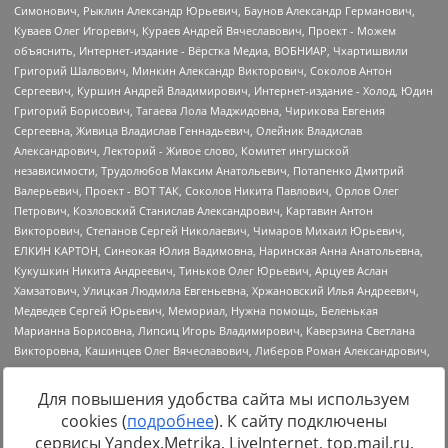
Для повышения удобства сайта мы используем
cookies (
подробнее
). К сайту подключены
Источник:
https://minjust.gov.ru/uploaded/files/reestr-
сервисы Yandex.Metrika, LiveInternet, top.mail.ru,