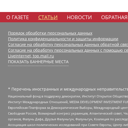
О ГАЗЕТЕ
СТАТЬИ
НОВОСТИ
ОБРАТНАЯ
Порядок обработки персональных данных
Политика конфиденциальности и защиты информации
Согласие на обработку персональных данных обратной свя
Согласие на обработку персональных данных с помощью се
LiveInternet, top.mail.ru
ПОКАЗАТЬ БАННЕРНЫЕ МЕСТА
* Перечень иностранных и международных неправительств
Национальный фонд в поддержку демократии, Институт Открытое Общество
Институт Международных Отношений, MEDIA DEVELOPMENT INVESTMENT FUND,
Европейская Платформа за Демократические Выборы, Международный цент
Свободная Россия, Всемирный конгресс украинцев, Атлантический совет, Ч
органов, Фалунь Дафа, Друзья Фалуньгун, Фалуньгун, Коалиция по рассле
Ассоциация школ политических исследований при Совете Европы, Центр ли