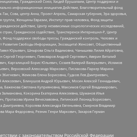
инициатива, Гражданский Союз, Хасдей Ерушалаим, Центр поддержки и
социально-информационных инициатив Действие, Благотворительный фонд
Так, Сова, центр Анна, Проект Апрель, Самарская губерния, Эра здоровья,
я группа, Женщины Евразии, Институт прав человека, Фонд защиты
Гражданское действие, Центр независимых социологических исследований,
стран, Гражданское содействие, Трансперенси Интернешнл-Р, Центр
н, Фонд поддержки свободы прессы, Гражданский контроль, Человек и
тут Развития Свободы Информации, Экозащита!-Женсовет, Общественный
й Павел Юрьевич, Шнырова Ольга Вадимовна, Чанышева Лилия Айратовна,
ин Сергей Георгиевич, Пивоваров Андрей Сергеевич, Аверин Виталий
вич, Каргалицкий Борис Юльевич, Созаев Валерий Валерьевич, Исламов
льевич, Верховский Александр Маркович, Пислакова-Паркер Марина
н Збигневич, Жемкова Елена Борисовна, Гудков Лев Дмитриевич,
й Алексеевич, Блинушов Андрей Юрьевич, Мосин Алексей Геннадьевич,
а, Баженова Светлана Куприяновна, Максимов Сергей Владимирович,
а Залмановна, Кокорина Екатерина Алексеевна, Шуманов Илья
ч, Протасова Ирина Вячеславовна, Литинский Леонид Борисович,
а Дмитриевна, Королева Александра Евгеньевна, Смирнов Владимир
ова Мара Федоровна, Резник Генри Маркович, Захаров Герман
етствии с законодательством Российской Федерации