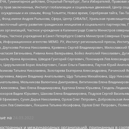
ЧА, Гуманитарное действие, Открытый Петербург, Лига Избирателей, Правовая 
иту прав заключенных, Институт глобализации и социальных движений, Центр 
ужденным и их семьям, Фонд Тольятти, Новое время, Серебряная тайга, Так-Так-
, Фонд имени Андрея Рылькова, Сфера, Центр СИБАЛЬТ, Уральская правозащитна
невосточный центр развития гражданских инициатив и социального партнерства, 
 организаций, Частное учреждение в Калининграде Совета Министров северных 
бирь, Частное учреждение в Санкт-Петербурге Совета Министров Северных Стра
а, Информационное агентство МЕМО. РУ, Институт региональной прессы, Инсти
ч, Дзугкоева Регина Николаевна, Кривенко Сергей Владимирович, Милославски
настасия Евгеньевна, Ривина Анна Валерьевна, Бойко Анатолий Николаевич, Дуг
ошель Ирина Ароновна, Шведов Григорий Сергеевич, Пономарев Лев Александро
ч, Цирульников Борис Альбертович, Гасан Ольга Павловна, Паутов Юрий Анато
Акимова Татьяна Николаевна, Золотарева Екатерина Александровна, Рачинский Я
Сергеевна, Аверин Владимир Анатольевич, Щур Татьяна Михайловна, Щур Никола
Анатольевна, Мельникова Валентина Дмитриевна, Вититинова Елена Владимировн
 Алексеевна, Закс Елена Владимировна, Буртина Елена Юрьевна, Гендель Людмил
рохоров Вадим Юрьевич, Шахова Елена Владимировна, Подузов Сергей Васильеви
й Ефимович, Сухих Дарья Николаевна, Орлов Олег Петрович, Добровольская Анн
нсон Лев Семенович, Локшина Татьяна Иосифовна, Орлов Олег Петрович, Поляк
ые на
24.03.2022
ностранных и международных организаций, признанных в соотв