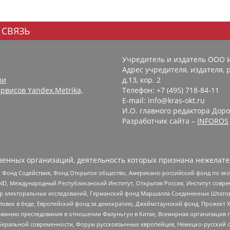
 СВЯЗЬ
Учредитель и издатель ООО 
Адрес учредителя, издателя, р
зи
д.13, кор. 2
рвисов Yandex.Metrika,
Телефон: +7 (495) 718-84-11
E-mail: info@kras-okt.ru
И.О. главного редактора Доро
Разработчик сайта –
INFOROS
енных организаций, деятельность которых признана нежелате
 Фонд Содействия, Фонд Открытое общество, Американо-российский фонд по э
 Международный Республиканский Институт, Открытая Россия, Институт совре
р электоральных исследований, Германский фонд Маршалла Соединенных Штатов
еловек в беде, Европейский фонд за демократию, Джеймстаунский фонд, Прожект
дованию преследования в отношении Фалуньгун в Китае, Всемирная организация 
беральной современности, Форум русскоязычных европейцев, Немецко-русский о