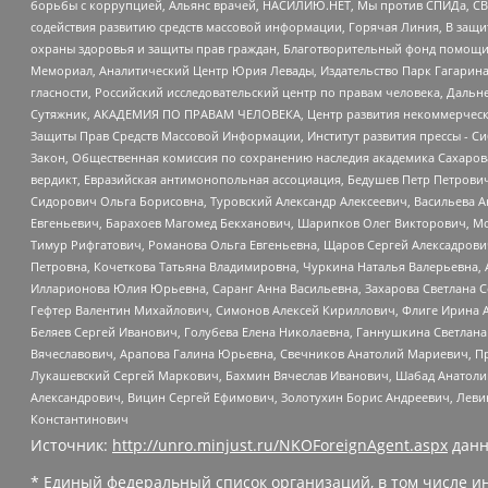
борьбы с коррупцией, Альянс врачей, НАСИЛИЮ.НЕТ, Мы против СПИДа, СВЕ
содействия развитию средств массовой информации, Горячая Линия, В защ
охраны здоровья и защиты прав граждан, Благотворительный фонд помощи ос
Мемориал, Аналитический Центр Юрия Левады, Издательство Парк Гагарина
гласности, Российский исследовательский центр по правам человека, Даль
Сутяжник, АКАДЕМИЯ ПО ПРАВАМ ЧЕЛОВЕКА, Центр развития некоммерческих
Защиты Прав Средств Массовой Информации, Институт развития прессы - Си
Закон, Общественная комиссия по сохранению наследия академика Сахаров
вердикт, Евразийская антимонопольная ассоциация, Бедушев Петр Петрови
Сидорович Ольга Борисовна, Туровский Александр Алексеевич, Васильева А
Евгеньевич, Барахоев Магомед Бекханович, Шарипков Олег Викторович, М
Тимур Рифгатович, Романова Ольга Евгеньевна, Щаров Сергей Алексадрови
Петровна, Кочеткова Татьяна Владимировна, Чуркина Наталья Валерьевна, 
Илларионова Юлия Юрьевна, Саранг Анна Васильевна, Захарова Светлана 
Гефтер Валентин Михайлович, Симонов Алексей Кириллович, Флиге Ирина 
Беляев Сергей Иванович, Голубева Елена Николаевна, Ганнушкина Светлана
Вячеславович, Арапова Галина Юрьевна, Свечников Анатолий Мариевич, П
Лукашевский Сергей Маркович, Бахмин Вячеслав Иванович, Шабад Анатоли
Александрович, Вицин Сергей Ефимович, Золотухин Борис Андреевич, Леви
Константинович
Источник:
http://unro.minjust.ru/NKOForeignAgent.aspx
данн
* Единый федеральный список организаций, в том числе и