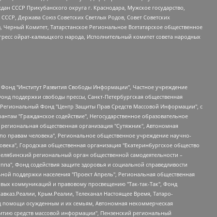
ан СССР Прикубанского округа г. Краснодара, Мужское государство,
СССР, Держава Союз Советских Светлых Родов, Совет Советских
в, Черный Комитет, Татарстанское Региональное Всетатарское общественное
гресс ойрат-калмыцкого народа, Исполнительный комитет совета народных
евосточное общественное движение "Маяк", Санкт-Петербургская ЛГБТ-инициативная группа "Выход", Инициативная группа ЛГБТ+ "Реверс", Алексеев Андрей Викторович, Бекбулатова Таисия Львовна, Беляев Иван Михайлович, Владыкина Елена Сергеевна, Гельман Марат Александрович, Никульшина Вероника Юрьевна, Толоконникова Надежда Андреевна, Шендерович Виктор Анатольевич, Общество с ограниченной ответственностью "Данное сообщение", Общество с ограниченной ответственностью Издательский дом "Новая глава", Айнбиндер Александра Александровна, Московский комьюнити-центр для ЛГБТ+инициатив, Благотворительный фонд развития филантропии, Deutsche Welle (Германия, Kurt-Schumacher-Strasse 3, 53113 Bonn), Борзунова Мария Михайловна, Воробьев Виктор Викторович, Голубева Анна Львовна, Константинова Алла Михайловна, Малкова Ирина Владимировна, Мурадов Мурад Абдулгалимович, Осетинская Елизавета Николаевна, Понасенков Евгений Николаевич, Ганапольский Матвей Юрьевич, Киселев Евгений Алексеевич, Борухович Ирина Григорьевна, Дремин Иван Тимофеевич, Дубровский Дмитрий Викторович, Красноярская региональная общественная организация поддержки и развития альтернативных образовательных технологий и межкультурных коммуникаций "ИНТЕРРА", Маяковская Екатерина Алексеевна, Фейгин Марк Захарович, Филимонов Андрей Викторович, Дзугкоева Регина Николаевна, Доброхотов Роман Александрович, Дудь Юрий Александрович, Елкин Сергей Владимирович, Кругликов Кирилл Игоревич, Сабунаева Мария Леонидовна, Семенов Алексей Владимирович, Шаинян Карен Багратович, Шульман Екатерина Михайловна, Асафьев Артур Валерьевич, Вахштайн Виктор Семенович, Венедиктов Алексей Алексеевич, Лушникова Екатерина Евгеньевна, Волков Леонид Михайлович, Невзоров Александр Глебович, Пархоменко Сергей Борисович, Сироткин Ярослав Николаевич, Кара-Мурза Владимир Владимирович, Баранова Наталья Владимировна, Гозман Леонид Яковлевич, Кагарлицкий Борис Юльевич, Климарев Михаил Валерьевич, Милов Владимир Станиславович, Автономная некоммерческая организация Краснодарский центр современного искусства "Типография", Моргенштерн Алишер Тагирович, Соболь Любовь Эдуардовна, Общество с ограниченной ответственностью "ЛИЗА НОРМ", Каспаров Гарри Кимович, Ходорковский Михаил Борисович, Общество с ограниченной ответственностью "Апрельские тезисы", Данилович Ирина Брониславовна, Кашин Олег Владимирович, Петров Николай Владимирович, Пивоваров Алексей Владимирович, Соколов Михаил Владимирович, Цветкова Юлия Владимировна, Чичваркин Евгений Александрович, Комитет против пыток/Команда против пыток, Общество с ограниченной ответственностью "Первый научный", Общество с ограниченной ответственностью "Вертолет и ко", Белоцерковская Вероника Борисовна, Кац Максим Евгеньевич, Лазарева Татьяна Юрьевна, Шаведдинов Руслан Табризович, Яшин Илья Валерьевич, Общество с ограниченной ответственностью "Иноагент ААВ", Алешковский Дмитрий Петрович, Альбац Евгения Марковна, Быков Дмитрий Львович, Галямина Юлия Евгеньевна, Лойко Сергей Леонидович, Мартынов Кирилл Константинович, Медведев Сергей Александрович, Крашенинников Федор Геннадиевич, Гордеева Катерина Вл