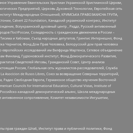
ное Управление Евангельских Христиан Украинской Христианской Церкви,
огических Предприятий, Церковь Духовной Технологии, Европейская сеть
ий Институт Международных Отношений, КРИМСЬКА ПРАВОЗАХИСНА ГРУПА,
стонии, Calvert 22 Foundation, Канадский украинский конгресс, Институт
ждение, Всеукраинский духовный центр , Риддл, Русский антивоенный
ародов ПостРоссии, Солидарность с гражданским движением в России –
в Тисима и Хабомаи, Съезд народных депутатов, Гринпис Интернешнл, Фонд
ека Чернигов, Фонд Дом Прав Человека, Белорусский дом прав человека
нтр европейских исследований им Вилфрида Мартенса, Сетевое объединение
Чам Финланд, Гудзоновский институт, Фонд Демократического Развития,
актатов Свидетелей Иеговы, Гражданский Совет, Центр анализа
астоящая Россия, Глобальная сеть журналистов-расследователей, Служба
a Asocicion de Rusos Libres, Союз за возвращение Северных территорий,
еста, Радио Свободная Европа, Германское общество изучения Восточной
ouncils for International Education, Cultural Vistas, Institute of
, Российско-канадский демократический альянс, Школа международных
е антивоенное сопротивление, Комитет независимости Ингушетии,
ты прав граждан Штаб, Институт права и публичной политики, Фонд