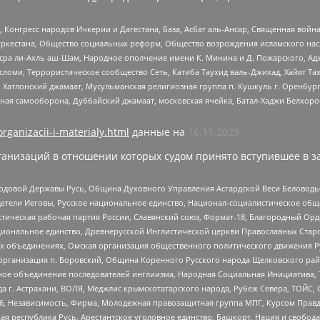
нгресс народов Ичкерии и Дагестана, База, Асбат аль-Ансар, Священная война,
уркестана, Общество социальных реформ, Общество возрождения исламского насл
Нусра ли-Ахль аш-Шам, Народное ополчение имени К. Минина и Д. Пожарского, Ад
сломи, Террористическое сообщество Сеть, Катиба Таухид валь-Джихад, Хайят Тах
, Хатлонский джамаат, Мусульманская религиозная группа п. Кушкуль г. Оренбу
ная самооборона, Дуббайский джамаат, московская ячейка, Батал-Хаджи Белхор
organizacii-i-materialy.html
данные на
16.11.2023
анизаций в отношении которых судом принято вступившее в з
 Родовой Державы Русь, Община Духовного Управления Асгардской Веси Беловод
детели Иеговы, Русское национальное единство, Национал-социалистическое об
истическая рабочая партия России, Славянский союз, Формат-18, Благородный Ор
ациональное единство, Древнерусской Инглистической церкви Православных Ста
ных объединениях, Омская организация общественного политического движения Р
рганизация п. Боровский, Община Коренного Русского народа Щелковского район
гиозное объединение последователей инглиизма, Народная Социальная Инициатива,
 г. Астрахани, ВОЛЯ, Меджлис крымскотатарского народа, Рубеж Севера, ТОЙС, 
6, Независимость, Фирма, Молодежная правозащитная группа МПГ, Курсом Правд
ая республика Русь, Арестантское уголовное единство, Башкорт, Нация и свобода,