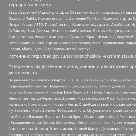
террористическими:
Высший военный Маджлисуль Шура Объединенных сил моджахедов Кавказа, Ко
Лашкар-И-Тайба, Исламская группа, Движение Талибан, Исламская партия Т
Имарат Кавказ, АБТО, Правый сектор, Исламское государство, Джабха аль-
Ат-Тавхида Валь-Джихад, Чистопольский Джамаат, Рохнамо ба суи давлати и
Артподготовка, Религиозная группа “Джамаат “Красный пахарь”, Колумбайн
Челебиджихана, Азов, Партия исламского возрождения Таджикистана, Народ
России, Айдар, Русский добровольческий корпус
Источник:
http://nac.gov.ru/terroristicheskie-i-ekstremistskie-
* Перечень общественных объединений и религиозных орг
деятельности:
Национал-большевистская партия, ВЕК РА, Рада земли Кубанской Духовно
Староверов-Инглингов, Нурджулар, К Богодержавию, Таблиги Джамаат, Сви
Карачая, Союз славян, Ат-Такфир Валь-Хиджра, Пит Буль, Национал-социал
Инициатива города Череповца, Духовно-Родовая Держава Русь, Русское н
нелегальной иммиграции, Кровь и Честь, О свободе совести и о религиоз
Футбольного Клуба Динамо, Файзрахманисты, Мусульманская религиозная о
им. Степана Бандеры, Братство, Белый Крест, Misanthropic division, Рели
объединение Атака, Мечеть Мирмамеда, Община Коренного Русского народа
Артподготовка, Штольц, В честь иконы Божией Матери Державная, Сектор 1
Славянских Сил Руси, Алля-Аят, Благотворительный пансионат Ак Умут, Русск