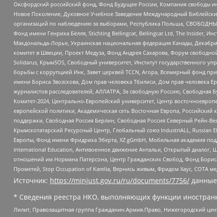
Оксфордский российский фонд, Фонд Будущее России, Компания свободы ин
Новое Поколение, Духовное Учебное Заведение Международный Библейский
организаций по наблюдению за выборами, Республика Польша, СВОБОДНЫЙ
Фонд имени Генриха Бёлля, Stichting Bellingcat, Bellingcat Ltd, The Inside
Макдональда-Лорье, Украинская национальная федерация Канады, Декабрис
комитет в Швеции, Проект Медуза, Фонд Андрея Сахарова, Форум свободной 
Solidarus, КрымSOS, Свободный университет, Институт государственного у
борьбы с коррупцией Инк, Завет церквей TCCN, Агора, Всемирный фонд при
имени Бориса Звозскова, Дом прав человека Тбилиси, Дом прав человека Ер
журналистов расследователей, АЛЛАТРА, За свободную Россию, Свободная Б
Комитет-2024, Центрально-Европейский университет, Центр восточноевроп
европейской политики, Академическая сеть Восточная Европа, Российский к
поддержки, Свободная Россия Берлин, Свободная Россия Северный Рейн-Вест
Крымскотатарский Ресурсный Центр, Глобальный союз IndustriALL, Russian E
Европы, Фонд имени Фридриха Эберта, XZ gGmbH, Мобильная академия поддержк
International Education, Антивоенное движение Антальи, Открытый диало
отношений им Нормана Патерсона, Центр Гражданских Свобод, Фонд Бориса
Прометей, Stop Occupation of Karelia, Вернись живым, Фридом Хаус, СОТА 
Источник:
https://minjust.gov.ru/ru/documents/7756/
данные
* Сведения реестра НКО, выполняющих функции иностранн
Лилит, Правозащитная группа Гражданин.Армия.Право, Нижегородский цент