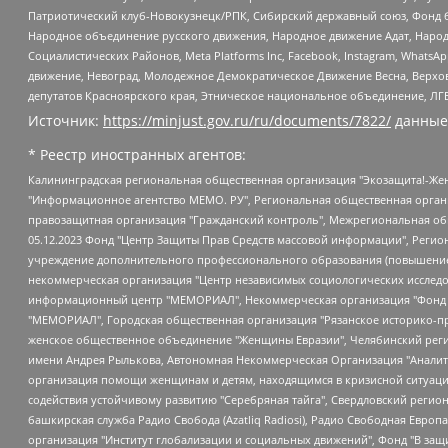
Патриотический клуб-Новокузнецк/РПК, Сибирский державный союз, Фонд б
Народное объединение русского движения, Народное движение Адат, Народ
Социалистических Районов, Meta Platforms Inc, Facebook, Instagram, Wha
движение, Невоград, Молодежное Демократическое Движение Весна, Верхов
депутатов Красноярского края, Этническое национальное объединение, ЛГ
Источник:
https://minjust.gov.ru/ru/documents/7822/
данные
* Реестр иностранных агентов:
Калининградская региональная общественная организация "Экозащита!-Женсовет", Фонд содействия защите прав и свобод граждан "Общественный вердикт", Фонд "Институт Развития Свободы Информации", Частное учреждение "Информационное агентство МЕМО. РУ", Региональная общественная организация "Общественная комиссия по сохранению наследия академика Сахарова", Фонд поддержки свободы прессы, Санкт-Петербургская общественная правозащитная организация "Гражданский контроль", Межрегиональная общественная организация "Информационно-просветительский центр "Мемориал", Региональный Фонд "Центр Защиты Прав Средств Массовой Информации", с 05.12.2023 Фонд "Центр Защиты Прав Средств массовой информации", Региональная общественная благотворительная организация помощи беженцам и мигрантам "Гражданское содействие", Негосударственное образовательное учреждение дополнительного профессионального образования (повышение квалификации) специалистов "АКАДЕМИЯ ПО ПРАВАМ ЧЕЛОВЕКА", Свердловская региональная общественная организация "Сутяжник", Автономная некоммерческая организация "Центр независимых социологических исследований", Союз общественных объединений "Российский исследовательский центр по правам человека", Региональное общественное учреждение научно-информационный центр "МЕМОРИАЛ", Некоммерческая организация "Фонд защиты гласности", Автономная некоммерческая организация "Институт прав человека", Городская общественная организация "Екатеринбургское общество "МЕМОРИАЛ", Городская общественная организация "Рязанское историко-просветительское и правозащитное общество "Мемориал" (Рязанский Мемориал), Челябинский региональный орган общественной самодеятельности – женское общественное объединение "Женщины Евразии", Челябинский региональный орган общественной самодеятельности "Уральская правозащитная группа", Фонд содействия защите здоровья и социальной справедливости имени Андрея Рылькова, Автономная Некоммерческая Организация "Аналитический Центр Юрия Левады", Автономная некоммерческая организация социальной поддержки населения "Проект Апрель", Региональная общественная организация помощи женщинам и детям, находящимся в кризисной ситуации "Информационно-методический центр "Анна", Фонд содействия развитию массовых коммуникаций и правовому просвещению "Так-так-Так", Фонд содействия устойчивому развитию "Серебряная тайга", Свердловский региональный общественный фонд социальных проектов "Новое время", "Idel.Реалии", Кавказ.Реалии, Крым.Реалии, Телеканал Настоящее Время, Татаро-башкирская служба Радио Свобода (Azatliq Radiosi), Радио Свободная Европа/Радио Свобода (PCE/PC), "Сибирь.Реалии", "Фактограф", Благотворительный фонд помощи осужденным и их семьям, Автономная некоммерческая организация "Институт глобализации и социальных движений", Фонд "В защиту прав заключенных", Частное учреждение "Центр поддержки и содействия развитию средств массовой информации", Пензенский региональный общественный благотворительный фонд "Гражданский союз", "Север.Реалии", Некоммерческая организация Фонд "Правовая инициатива", Общество с ограниченной ответственностью "Радио Свободная Европа/Радио Свобода", Чешское информационное агентство "MEDIUM-ORIENT", Красноярская региональная общественная организация "Мы против СПИДа", Камалягин Денис Николаевич, Маркелов Сергей Евгеньевич, Пономарев Лев Александрович, Савицкая Людмила Алексеевна, Автоно