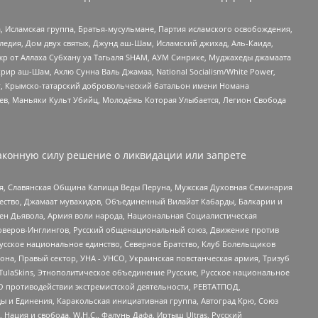
 Исламская группа, Братья-мусульмане, Партия исламского освобождения,
едия, Дом двух святых, Джунд аш-Шам, Исламский джихад, Аль-Каида,
жр от Аллаха Субхану уа Тагьаля SHAM, АУМ Синрике, Муджахеды джамаата
рир аш-Шам, Ахлю Сунна Валь Джамаа, National Socialism/White Power,
рг, Крымско-татарский добровольческий батальон имени Номана
оев, Маньяки Культ Убийц, Молодёжь Которая Улыбается, Легион Свобода
аконную силу решение о ликвидации или запрете
ья, Славянская Община Капища Веды Перуна, Мужская Духовная Семинария
щество, Джамаат мувахидов, Объединенный Вилайат Кабарды, Балкарии и
ден Дьявола, Армия воли народа, Национальная Социалистическая
роверов-Инглингов, Русский общенациональный союз, Движение против
усское национальное единство, Северное Братство, Клуб Болельщиков
а, Правый сектор, УНА - УНСО, Украинская повстанческая армия, Тризуб
 TulaSkins, Этнополитическое объединение Русские, Русское национальное
О противодействии экстремистской деятельности, РЕВТАТПОД,
ы и Единения, Каракольская инициативная группа, Автоград Крю, Союз
 Нация и свобода, W.H.С., Фалунь Дафа, Иртыш Ultras, Русский