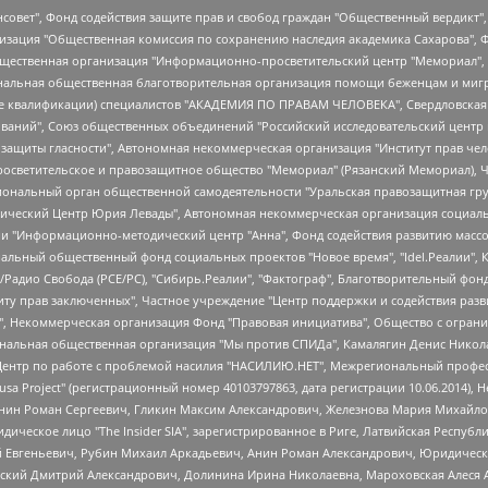
мная некоммерческая организация "Центр по работе с проблемой насилия "НАСИЛИЮ.НЕТ", Межрегиональный профессиональный союз работников здравоохранения "Альянс врачей", Юридическое лицо, зарегистрированное в Латвийской Республике, SIA "Medusa Project" (регистрационный номер 40103797863, дата регистрации 10.06.2014), Некоммерческая организация "Фонд по борьбе с коррупцией", Автономная некоммерческая организация "Институт права и публичной политики", Баданин Роман Сергеевич, Гликин Максим Александрович, Железнова Мария Михайловна, Лукьянова Юлия Сергеевна, Маетная Елизавета Витальевна, Маняхин Петр Борисович, Чуракова Ольга Владимировна, Ярош Юлия Петровна, Юридическое лицо "The Insider SIA", зарегистрированное в Риге, Латвийская Республика (дата регистрации 26.06.2015), являющееся администратором доменного имени интернет-издания "The Insider SIA", https://theins.ru, Постернак Алексей Евгеньевич, Рубин Михаил Аркадьевич, Анин Роман Александрович, Юридическое лицо Istories fonds, зарегистрированное в Латвийской Республике (регистрационный номер 50008295751, дата регистрации 24.02.2020), Великовский Дмитрий Александрович, Долинина Ирина Николаевна, Мароховская Алеся Алексеевна, Шлейнов Роман Юрьевич, Шмагун Олеся Валентиновна, Общество с ограниченной ответственностью "Альтаир 2021", Общество с ограниченной ответственностью "Вега 2021", Общество с ограниченной ответственностью "Главный редактор 2021", Общество с ограниченной ответственностью "Ромашки монолит", Важенков Артем Валерьевич, Ивановская областная общественная организация "Центр гендерных исследований", Гурман Юрий Альбертович, Медиапроект "ОВД-Инфо", Егоров Владимир Владимирович, Жилинский Владимир Александрович, Общество с ограниченной ответственностью "ЗП", Иванова София Юрьевна, Карезина Инна Павловна, Кильтау Екатерина Викторовна, Петров Алексей Викторович, Пискунов Сергей Евгеньевич, Смирнов Сергей Сергеевич, Тихонов Михаил Сергеевич, Общество с ограниченной ответственностью "ЖУРНАЛИСТ-ИНОСТРАННЫЙ АГЕНТ", Арапова Галина Юрьевна, Вольтская Татьяна Анатольевна, Американская компания "Mason G.E.S. Anonymous Foundation" (США), являющаяся владельцем интернет-издания https://mnews.world/, Компания "Stichting Bellingcat", зарегистрированная в Нидерландах (дата регистрации 11.07.2018), Захаров Андрей Вячеславович, Клепиковская Екатерина Дмитриевна, Общество с ограниченной ответственностью "МЕМО", Перл Роман Александрович, Симонов Евгений Алексеевич, Соловьева Елена Анатольевна, Сотников Даниил Владимирович, Сурначева Елизавета Дмитриевна, Автономная некоммерческая организация по защите прав человека и информированию населения "Якутия – Наше Мнение", Общество с ограниченной ответственностью "Москоу диджитал медиа", с 26.01.2023 Общество с ограниченной ответственностью "Чайка Белые сады", Ветошкина Валерия Валерьевна, Заговора Максим Александрович, Межрегиональное общественное движение "Российская ЛГБТ - сеть", Оленичев Максим Владимирович, Павлов Иван Юрьевич, Скворцова Елена Сергеевна, Общество с ограниченной ответственностью "Как бы инагент", Кочетков Игорь Викторович, Общество с ограниченной ответственностью "Честные выборы", Еланчик Олег Александрович, Общество с ограниченной ответственностью "Нобелевский призыв", Гималова Регина Эмилевна, Григорьев Андрей Валерьевич, Григорьева Алина Александровна, Ассоциация по содействию защите прав призывников, альтернативнослужащих и военнослужащих "Правозащитная группа "Гражданин.Армия.Право", Хисамова Регина Фаритовна, Автономная некоммерческая организация по реализации социально-правовых программ "Лилит", Дальн