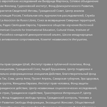
нтр европейских исследований им Вилфрида Мартенса, Сетевое объединение
Чам Финланд, Гудзоновский институт, Фонд Демократического Развития,
актатов Свидетелей Иеговы, Гражданский Совет, Центр анализа
астоящая Россия, Глобальная сеть журналистов-расследователей, Служба
a Asocicion de Rusos Libres, Союз за возвращение Северных территорий,
еста, Радио Свободная Европа, Германское общество изучения Восточной
ouncils for International Education, Cultural Vistas, Institute of
, Российско-канадский демократический альянс, Школа международных
е антивоенное сопротивление, Комитет независимости Ингушетии,
ты прав граждан Штаб, Институт права и публичной политики, Фонд
инициатива, Гражданский Союз, Хасдей Ерушалаим, Центр поддержки и
социально-информационных инициатив Действие, Благотворительный фонд
Так, Сова, центр Анна, Проект Апрель, Самарская губерния, Эра здоровья,
я группа, Женщины Евразии, Институт прав человека, Фонд защиты
Гражданское действие, Центр независимых социологических исследований,
стран, Гражданское содействие, Трансперенси Интернешнл-Р, Центр
н, Фонд поддержки свободы прессы, Гражданский контроль, Человек и
тут Развития Свободы Информации, Экозащита!-Женсовет, Общественный