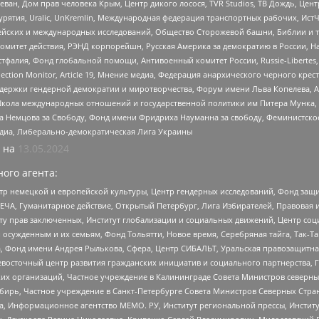
еван, Дом прав человека Крым, Центр дикого лосося, TVR Studios, ТВ Дождь, Це
урятия, Uralic, UnKremlin, Международная федерация транспортных рабочих, Ист
ейских и международных исследований, Общество Сторожевой башни, Библии и тр
омитет действия, РЭНД корпорейшн, Русская Америка за демократию в России, Н
фалия, Фонд глобальной помощи, Антивоенный комитет России, Russie-Libertes, L
lection Monitor, Article 19, Мнение медиа, Федерация анархического черного кр
и гендерной демократии и миротворчества, Форум имени Льва Копелева, American C
г, Школа международных отношений и государственной политики им Питера Мунка
 Немцова за Свободу, Фонд имени Фридриха Науманна за свободу, Феминистско
медиа, Либерально-демократическая Лига Украины
 на
13.05.2024
ого агента:
р немецкой и европейской культуры, Центр гендерных исследований, Фонд защи
ЧА, Гуманитарное действие, Открытый Петербург, Лига Избирателей, Правовая 
иту прав заключенных, Институт глобализации и социальных движений, Центр 
ужденным и их семьям, Фонд Тольятти, Новое время, Серебряная тайга, Так-Так-
, Фонд имени Андрея Рылькова, Сфера, Центр СИБАЛЬТ, Уральская правозащитна
невосточный центр развития гражданских инициатив и социального партнерства, 
 организаций, Частное учреждение в Калининграде Совета Министров северных 
бирь, Частное учреждение в Санкт-Петербурге Совета Министров Северных Стра
а, Информационное агентство МЕМО. РУ, Институт региональной прессы, Инсти