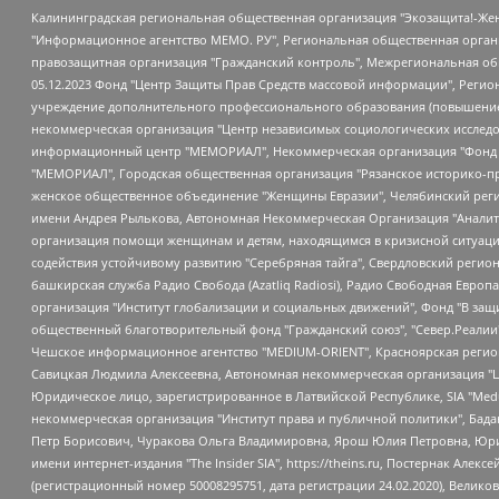
Калининградская региональная общественная организация "Экозащита!-Женсовет", Фонд содействия защите прав и свобод граждан "Общественный вердикт", Фонд "Институт Развития Свободы Информации", Частное учреждение "Информационное агентство МЕМО. РУ", Региональная общественная организация "Общественная комиссия по сохранению наследия академика Сахарова", Фонд поддержки свободы прессы, Санкт-Петербургская общественная правозащитная организация "Гражданский контроль", Межрегиональная общественная организация "Информационно-просветительский центр "Мемориал", Региональный Фонд "Центр Защиты Прав Средств Массовой Информации", с 05.12.2023 Фонд "Центр Защиты Прав Средств массовой информации", Региональная общественная благотворительная организация помощи беженцам и мигрантам "Гражданское содействие", Негосударственное образовательное учреждение дополнительного профессионального образования (повышение квалификации) специалистов "АКАДЕМИЯ ПО ПРАВАМ ЧЕЛОВЕКА", Свердловская региональная общественная организация "Сутяжник", Автономная некоммерческая организация "Центр независимых социологических исследований", Союз общественных объединений "Российский исследовательский центр по правам человека", Региональное общественное учреждение научно-информационный центр "МЕМОРИАЛ", Некоммерческая организация "Фонд защиты гласности", Автономная некоммерческая организация "Институт прав человека", Городская общественная организация "Екатеринбургское общество "МЕМОРИАЛ", Городская общественная организация "Рязанское историко-просветительское и правозащитное общество "Мемориал" (Рязанский Мемориал), Челябинский региональный орган общественной самодеятельности – женское общественное объединение "Женщины Евразии", Челябинский региональный орган общественной самодеятельности "Уральская правозащитная группа", Фонд содействия защите здоровья и социальной справедливости имени Андрея Рылькова, Автономная Некоммерческая Организация "Аналитический Центр Юрия Левады", Автономная некоммерческая организация социальной поддержки населения "Проект Апрель", Региональная общественная организация помощи женщинам и детям, находящимся в кризисной ситуации "Информационно-методический центр "Анна", Фонд содействия развитию массовых коммуникаций и правовому просвещению "Так-так-Так", Фонд содействия устойчивому развитию "Серебряная тайга", Свердловский региональный общественный фонд социальных проектов "Новое время", "Idel.Реалии", Кавказ.Реалии, Крым.Реалии, Телеканал Настоящее Время, Татаро-башкирская служба Радио Свобода (Azatliq Radiosi), Радио Свободная Европа/Радио Свобода (PCE/PC), "Сибирь.Реалии", "Фактограф", Благотворительный фонд помощи осужденным и их семьям, Автономная некоммерческая организация "Институт глобализации и социальных движений", Фонд "В защиту прав заключенных", Частное учреждение "Центр поддержки и содействия развитию средств массовой информации", Пензенский региональный общественный благотворительный фонд "Гражданский союз", "Север.Реалии", Некоммерческая организация Фонд "Правовая инициатива", Общество с ограниченной ответственностью "Радио Свободная Европа/Радио Свобода", Чешское информационное агентство "MEDIUM-ORIENT", Красноярская региональная общественная организация "Мы против СПИДа", Камалягин Денис Николаевич, Маркелов Сергей Евгеньевич, Пономарев Лев Александрович, Савицкая Людмила Алексеевна, Автоно