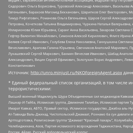
вердикт, Евразийская антимонопольная ассоциация, Бедушев Петр Петрови
Сидорович Ольга Борисовна, Туровский Александр Алексеевич, Васильева А
Евгеньевич, Барахоев Магомед Бекханович, Шарипков Олег Викторович, М
Тимур Рифгатович, Романова Ольга Евгеньевна, Щаров Сергей Алексадрови
Петровна, Кочеткова Татьяна Владимировна, Чуркина Наталья Валерьевна, 
Илларионова Юлия Юрьевна, Саранг Анна Васильевна, Захарова Светлана 
Гефтер Валентин Михайлович, Симонов Алексей Кириллович, Флиге Ирина 
Беляев Сергей Иванович, Голубева Елена Николаевна, Ганнушкина Светлана
Вячеславович, Арапова Галина Юрьевна, Свечников Анатолий Мариевич, П
Лукашевский Сергей Маркович, Бахмин Вячеслав Иванович, Шабад Анатоли
Александрович, Вицин Сергей Ефимович, Золотухин Борис Андреевич, Леви
Константинович
Источник:
http://unro.minjust.ru/NKOForeignAgent.aspx
данн
* Единый федеральный список организаций, в том числе и
террористическими:
Высший военный Маджлисуль Шура Объединенных сил моджахедов Кавказа, Ко
Лашкар-И-Тайба, Исламская группа, Движение Талибан, Исламская партия Т
Имарат Кавказ, АБТО, Правый сектор, Исламское государство, Джабха аль-
Ат-Тавхида Валь-Джихад, Чистопольский Джамаат, Рохнамо ба суи давлати и
Артподготовка, Религиозная группа “Джамаат “Красный пахарь”, Колумбайн
Челебиджихана, Азов, Партия исламского возрождения Таджикистана, Народ
России, Айдар, Русский добровольческий корпус