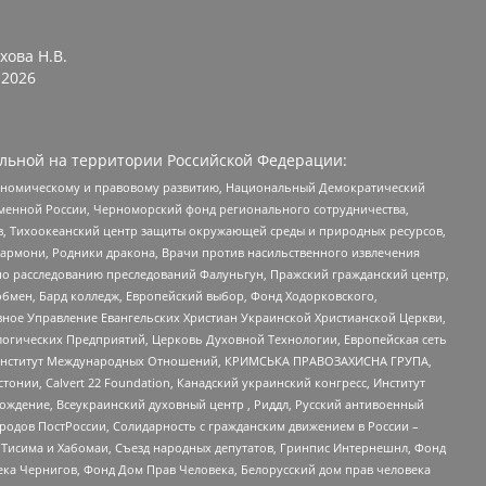
хова Н.В.
2026
льной на территории Российской Федерации:
кономическому и правовому развитию, Национальный Демократический
менной России, Черноморский фонд регионального сотрудничества,
, Тихоокеанский центр защиты окружающей среды и природных ресурсов,
 Хармони, Родники дракона, Врачи против насильственного извлечения
по расследованию преследований Фалуньгун, Пражский гражданский центр,
бмен, Бард колледж, Европейский выбор, Фонд Ходорковского,
ное Управление Евангельских Христиан Украинской Христианской Церкви,
огических Предприятий, Церковь Духовной Технологии, Европейская сеть
ий Институт Международных Отношений, КРИМСЬКА ПРАВОЗАХИСНА ГРУПА,
стонии, Calvert 22 Foundation, Канадский украинский конгресс, Институт
ждение, Всеукраинский духовный центр , Риддл, Русский антивоенный
ародов ПостРоссии, Солидарность с гражданским движением в России –
в Тисима и Хабомаи, Съезд народных депутатов, Гринпис Интернешнл, Фонд
ека Чернигов, Фонд Дом Прав Человека, Белорусский дом прав человека