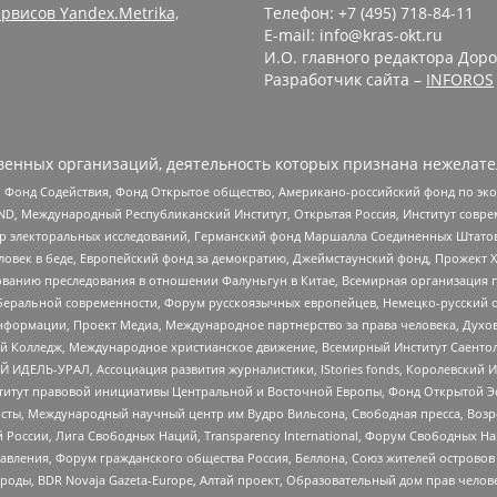
рвисов Yandex.Metrika,
Телефон: +7 (495) 718-84-11
E-mail: info@kras-okt.ru
И.О. главного редактора Доро
Разработчик сайта –
INFOROS
енных организаций, деятельность которых признана нежелате
 Фонд Содействия, Фонд Открытое общество, Американо-российский фонд по э
 Международный Республиканский Институт, Открытая Россия, Институт совре
р электоральных исследований, Германский фонд Маршалла Соединенных Штатов
еловек в беде, Европейский фонд за демократию, Джеймстаунский фонд, Прожект
дованию преследования в отношении Фалуньгун в Китае, Всемирная организация 
беральной современности, Форум русскоязычных европейцев, Немецко-русский о
формации, Проект Медиа, Международное партнерство за права человека, Духов
 Колледж, Международное христианское движение, Всемирный Институт Саентол
 ИДЕЛЬ-УРАЛ, Ассоциация развития журналистики, IStories fonds, Королевск
r, Институт правовой инициативы Центральной и Восточной Европы, Фонд Открытой Э
ты, Международный научный центр им Вудро Вильсона, Свободная пресса, Возро
России, Лига Свободных Наций, Transparеncy International, Форум Свободных Н
правления, Форум гражданского общества Россия, Беллона, Союз жителей острово
роды, BDR Novaja Gazeta-Europe, Алтай проект, Образовательный дом прав челов