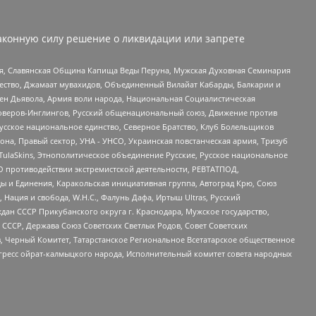
аконную силу решение о ликвидации или запрете
ья, Славянская Община Капища Веды Перуна, Мужская Духовная Семинария
щество, Джамаат мувахидов, Объединенный Вилайат Кабарды, Балкарии и
ден Дьявола, Армия воли народа, Национальная Социалистическая
роверов-Инглингов, Русский общенациональный союз, Движение против
усское национальное единство, Северное Братство, Клуб Болельщиков
а, Правый сектор, УНА - УНСО, Украинская повстанческая армия, Тризуб
 TulaSkins, Этнополитическое объединение Русские, Русское национальное
О противодействии экстремистской деятельности, РЕВТАТПОД,
ы и Единения, Каракольская инициативная группа, Автоград Крю, Союз
 Нация и свобода, W.H.С., Фалунь Дафа, Иртыш Ultras, Русский
ан СССР Прикубанского округа г. Краснодара, Мужское государство,
СССР, Держава Союз Советских Светлых Родов, Совет Советских
в, Черный Комитет, Татарстанское Региональное Всетатарское общественное
гресс ойрат-калмыцкого народа, Исполнительный комитет совета народных