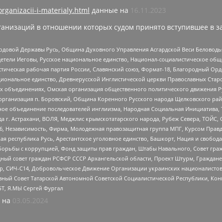
organizacii-i-materialy.html
данные на
16.11.2023
анизаций в отношении которых судом принято вступившее в з
 Родовой Державы Русь, Община Духовного Управления Асгардской Веси Беловод
детели Иеговы, Русское национальное единство, Национал-социалистическое об
истическая рабочая партия России, Славянский союз, Формат-18, Благородный Ор
ациональное единство, Древнерусской Инглистической церкви Православных Ста
ных объединениях, Омская организация общественного политического движения Р
рганизация п. Боровский, Община Коренного Русского народа Щелковского район
гиозное объединение последователей инглиизма, Народная Социальная Инициатива,
 г. Астрахани, ВОЛЯ, Меджлис крымскотатарского народа, Рубеж Севера, ТОЙС, 
6, Независимость, Фирма, Молодежная правозащитная группа МПГ, Курсом Правд
ая республика Русь, Арестантское уголовное единство, Башкорт, Нация и свобода,
орьбы с коррупцией, Фонд защиты прав граждан, Штабы Навального, Совет гражд
ный совет граждан РСФСР СССР Архангельской области, Проект Штурм, Граждане 
tsApp, СИЧ-С14, Добровольческое Движение Организации украинских националисто
ный Совет Татарской Автономной Советской Социалистической Республики, Кон
БТ, Я.МЫ Сергей Фургал
 на
03.05.2024