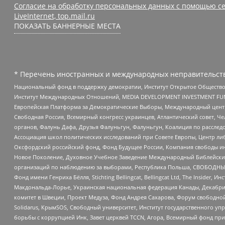
Согласие на обработку персональных данных с помощью се
LiveInternet, top.mail.ru
ПОКАЗАТЬ БАННЕРНЫЕ МЕСТА
* Перечень иностранных и международных неправительств
Национальный фонд в поддержку демократии, Институт Открытое Общество
Институт Международных Отношений, MEDIA DEVELOPMENT INVESTMENT FUND,
Европейская Платформа за Демократические Выборы, Международный цент
Свободная Россия, Всемирный конгресс украинцев, Атлантический совет, Ч
органов, Фалунь Дафа, Друзья Фалуньгун, Фалуньгун, Коалиция по рассле
Ассоциация школ политических исследований при Совете Европы, Центр ли
Оксфордский российский фонд, Фонд Будущее России, Компания свободы ин
Новое Поколение, Духовное Учебное Заведение Международный Библейский
организаций по наблюдению за выборами, Республика Польша, СВОБОДНЫЙ
Фонд имени Генриха Бёлля, Stichting Bellingcat, Bellingcat Ltd, The Inside
Макдональда-Лорье, Украинская национальная федерация Канады, Декабрис
комитет в Швеции, Проект Медуза, Фонд Андрея Сахарова, Форум свободной 
Solidarus, КрымSOS, Свободный университет, Институт государственного у
борьбы с коррупцией Инк, Завет церквей TCCN, Агора, Всемирный фонд при