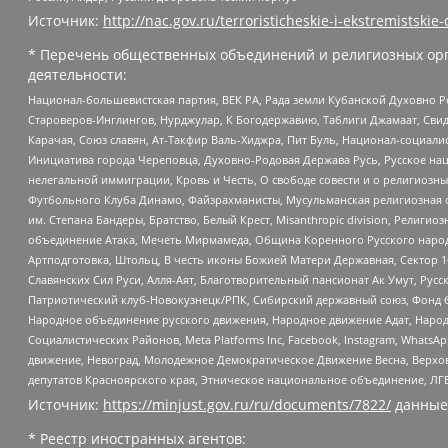
Источник:
http://nac.gov.ru/terroristicheskie-i-ekstremistskie-
* Перечень общественных объединений и религиозных орг
деятельности:
Национал-большевистская партия, ВЕК РА, Рада земли Кубанской Духовно
Староверов-Инглингов, Нурджулар, К Богодержавию, Таблиги Джамаат, Сви
Карачая, Союз славян, Ат-Такфир Валь-Хиджра, Пит Буль, Национал-социал
Инициатива города Череповца, Духовно-Родовая Держава Русь, Русское н
нелегальной иммиграции, Кровь и Честь, О свободе совести и о религиоз
Футбольного Клуба Динамо, Файзрахманисты, Мусульманская религиозная о
им. Степана Бандеры, Братство, Белый Крест, Misanthropic division, Рели
объединение Атака, Мечеть Мирмамеда, Община Коренного Русского народа
Артподготовка, Штольц, В честь иконы Божией Матери Державная, Сектор 1
Славянских Сил Руси, Алля-Аят, Благотворительный пансионат Ак Умут, Русск
Патриотический клуб-Новокузнецк/РПК, Сибирский державный союз, Фонд б
Народное объединение русского движения, Народное движение Адат, Народ
Социалистических Районов, Meta Platforms Inc, Facebook, Instagram, Wha
движение, Невоград, Молодежное Демократическое Движение Весна, Верхов
депутатов Красноярского края, Этническое национальное объединение, ЛГ
Источник:
https://minjust.gov.ru/ru/documents/7822/
данные
* Реестр иностранных агентов: