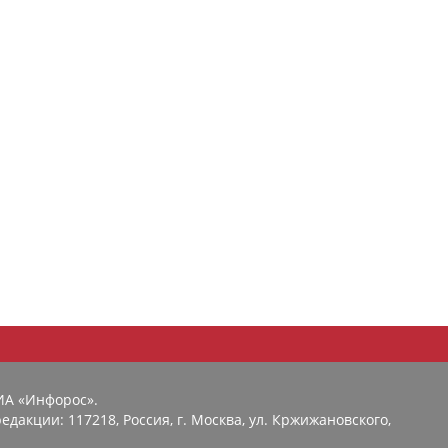
ИА «Инфорос».
едакции: 117218, Россия, г. Москва, ул. Кржижановского,