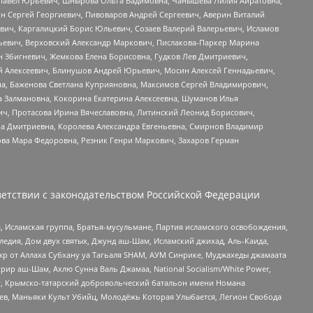
й Павел Юрьевич, Шнырова Ольга Вадимовна, Чанышева Лилия Айратовна,
ин Сергей Георгиевич, Пивоваров Андрей Сергеевич, Аверин Виталий
вич, Каргалицкий Борис Юльевич, Созаев Валерий Валерьевич, Исламов
льевич, Верховский Александр Маркович, Пислакова-Паркер Марина
н Збигневич, Жемкова Елена Борисовна, Гудков Лев Дмитриевич,
й Алексеевич, Блинушов Андрей Юрьевич, Мосин Алексей Геннадьевич,
а, Баженова Светлана Куприяновна, Максимов Сергей Владимирович,
а Залмановна, Кокорина Екатерина Алексеевна, Шуманов Илья
ч, Протасова Ирина Вячеславовна, Литинский Леонид Борисович,
а Дмитриевна, Королева Александра Евгеньевна, Смирнов Владимир
ова Мара Федоровна, Резник Генри Маркович, Захаров Герман
етствии с законодательством Российской Федерации
 Исламская группа, Братья-мусульмане, Партия исламского освобождения,
едия, Дом двух святых, Джунд аш-Шам, Исламский джихад, Аль-Каида,
жр от Аллаха Субхану уа Тагьаля SHAM, АУМ Синрике, Муджахеды джамаата
рир аш-Шам, Ахлю Сунна Валь Джамаа, National Socialism/White Power,
рг, Крымско-татарский добровольческий батальон имени Номана
оев, Маньяки Культ Убийц, Молодёжь Которая Улыбается, Легион Свобода