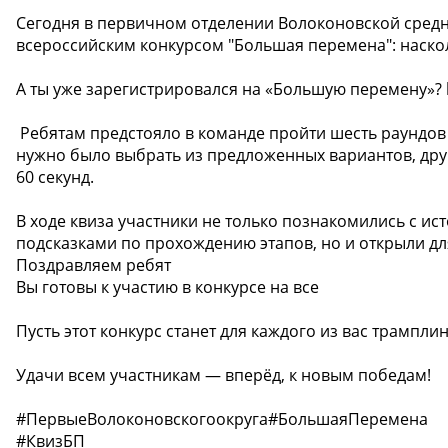
Сегодня в первичном отделении Волоконовской средн
всероссийским конкурсом "Большая перемена": наско
А ты уже зарегистрировался на «Большую перемену»? 
‍ Ребятам предстояло в команде пройти шесть раундо
нужно было выбрать из предложенных вариантов, друг
60 секунд.
В ходе квиза участники не только познакомились с ис
подсказками по прохождению этапов, но и открыли д
Поздравляем ребят
Вы готовы к участию в конкурсе на все
Пусть этот конкурс станет для каждого из вас трампли
Удачи всем участникам — вперёд, к новым победам!
#ПервыеВолоконовскогоокруга#БольшаяПеремена
#КвизБП