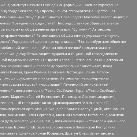
евосточное общественное движение "Маяк", Санкт-Петербургская ЛГБТ-инициативная группа "Выход", Инициативная группа ЛГБТ+ "Реверс", Алексеев Андрей Викторович, Бекбулатова Таисия Львовна, Беляев Иван Михайлович, Владыкина Елена Сергеевна, Гельман Марат Александрович, Никульшина Вероника Юрьевна, Толоконникова Надежда Андреевна, Шендерович Виктор Анатольевич, Общество с ограниченной ответственностью "Данное сообщение", Общество с ограниченной ответственностью Издательский дом "Новая глава", Айнбиндер Александра Александровна, Московский комьюнити-центр для ЛГБТ+инициатив, Благотворительный фонд развития филантропии, Deutsche Welle (Германия, Kurt-Schumacher-Strasse 3, 53113 Bonn), Борзунова Мария Михайловна, Воробьев Виктор Викторович, Голубева Анна Львовна, Константинова Алла Михайловна, Малкова Ирина Владимировна, Мурадов Мурад Абдулгалимович, Осетинская Елизавета Николаевна, Понасенков Евгений Николаевич, Ганапольский Матвей Юрьевич, Киселев Евгений Алексеевич, Борухович Ирина Григорьевна, Дремин Иван Тимофеевич, Дубровский Дмитрий Викторович, Красноярская региональная общественная организация поддержки и развития альтернативных образовательных технологий и межкультурных коммуникаций "ИНТЕРРА", Маяковская Екатерина Алексеевна, Фейгин Марк Захарович, Филимонов Андрей Викторович, Дзугкоева Регина Николаевна, Доброхотов Роман Александрович, Дудь Юрий Александрович, Елкин Сергей Владимирович, Кругликов Кирилл Игоревич, Сабунаева Мария Леонидовна, Семенов Алексей Владимирович, Шаинян Карен Багратович, Шульман Екатерина Михайловна, Асафьев Артур Валерьевич, Вахштайн Виктор Семенович, Венедиктов Алексей Алексеевич, Лушникова Екатерина Евгеньевна, Волков Леонид Михайлович, Невзоров Александр Глебович, Пархоменко Сергей Борисович, Сироткин Ярослав Николаевич, Кара-Мурза Владимир Владимирович, Баранова Наталья Владимировна, Гозман Леонид Яковлевич, Кагарлицкий Борис Юльевич, Климарев Михаил Валерьевич, Милов Владимир Станиславович, Автономная некоммерческая организация Краснодарский центр современного искусства "Типография", Моргенштерн Алишер Тагирович, Соболь Любовь Эдуардовна, Общество с ограниченной ответственностью "ЛИЗА НОРМ", Каспаров Гарри Кимович, Ходорковский Михаил Борисович, Общество с ограниченной ответственностью "Апрельские тезисы", Данилович Ирина Брониславовна, Кашин Олег Владимирович, Петров Николай Владимирович, Пивоваров Алексей Владимирович, Соколов Михаил Владимирович, Цветкова Юлия Владимировна, Чичваркин Евгений Александрович, Комитет против пыток/Команда против пыток, Общество с ограниченной ответственностью "Первый научный", Общество с ограниченной ответственностью "Вертолет и ко", Белоцерковская Вероника Борисовна, Кац Максим Евгеньевич, Лазарева Татьяна Юрьевна, Шаведдинов Руслан Табризович, Яшин Илья Валерьевич, Общество с ограниченной ответственностью "Иноагент ААВ", Алешковский Дмитрий Петрович, Альбац Евгения Марковна, Быков Дмитрий Львович, Галямина Юлия Евгеньевна, Лойко Сергей Леонидович, Мартынов Кирилл Константинович, Медведев Сергей Александрович, Крашенинников Федор Геннадиевич, Гордеева Катерина Вл