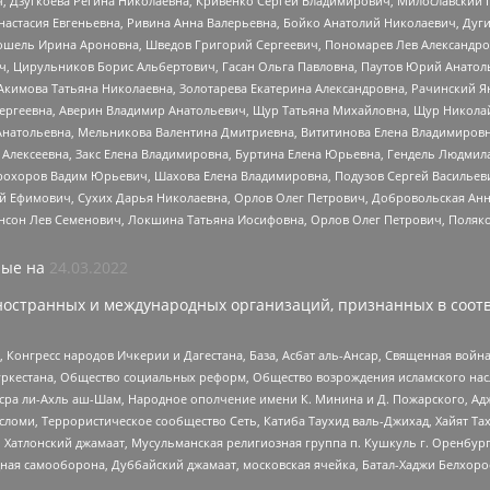
ч, Дзугкоева Регина Николаевна, Кривенко Сергей Владимирович, Милославски
настасия Евгеньевна, Ривина Анна Валерьевна, Бойко Анатолий Николаевич, Дуг
ошель Ирина Ароновна, Шведов Григорий Сергеевич, Пономарев Лев Александро
ч, Цирульников Борис Альбертович, Гасан Ольга Павловна, Паутов Юрий Анато
Акимова Татьяна Николаевна, Золотарева Екатерина Александровна, Рачинский Я
Сергеевна, Аверин Владимир Анатольевич, Щур Татьяна Михайловна, Щур Никола
Анатольевна, Мельникова Валентина Дмитриевна, Вититинова Елена Владимировн
 Алексеевна, Закс Елена Владимировна, Буртина Елена Юрьевна, Гендель Людмил
рохоров Вадим Юрьевич, Шахова Елена Владимировна, Подузов Сергей Васильеви
й Ефимович, Сухих Дарья Николаевна, Орлов Олег Петрович, Добровольская Анн
нсон Лев Семенович, Локшина Татьяна Иосифовна, Орлов Олег Петрович, Поляк
ые на
24.03.2022
ностранных и международных организаций, признанных в соотв
нгресс народов Ичкерии и Дагестана, База, Асбат аль-Ансар, Священная война,
уркестана, Общество социальных реформ, Общество возрождения исламского насл
Нусра ли-Ахль аш-Шам, Народное ополчение имени К. Минина и Д. Пожарского, Ад
сломи, Террористическое сообщество Сеть, Катиба Таухид валь-Джихад, Хайят Тах
, Хатлонский джамаат, Мусульманская религиозная группа п. Кушкуль г. Оренбу
ная самооборона, Дуббайский джамаат, московская ячейка, Батал-Хаджи Белхор