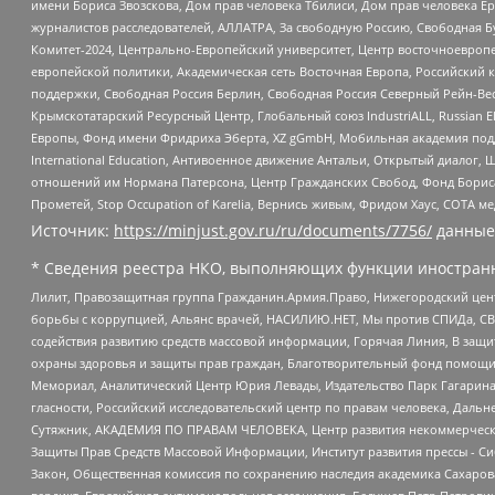
имени Бориса Звозскова, Дом прав человека Тбилиси, Дом прав человека Ер
журналистов расследователей, АЛЛАТРА, За свободную Россию, Свободная Б
Комитет-2024, Центрально-Европейский университет, Центр восточноевроп
европейской политики, Академическая сеть Восточная Европа, Российский к
поддержки, Свободная Россия Берлин, Свободная Россия Северный Рейн-Вест
Крымскотатарский Ресурсный Центр, Глобальный союз IndustriALL, Russian E
Европы, Фонд имени Фридриха Эберта, XZ gGmbH, Мобильная академия поддержк
International Education, Антивоенное движение Антальи, Открытый диало
отношений им Нормана Патерсона, Центр Гражданских Свобод, Фонд Бориса
Прометей, Stop Occupation of Karelia, Вернись живым, Фридом Хаус, СОТА 
Источник:
https://minjust.gov.ru/ru/documents/7756/
данные
* Сведения реестра НКО, выполняющих функции иностранн
Лилит, Правозащитная группа Гражданин.Армия.Право, Нижегородский цент
борьбы с коррупцией, Альянс врачей, НАСИЛИЮ.НЕТ, Мы против СПИДа, СВЕ
содействия развитию средств массовой информации, Горячая Линия, В защ
охраны здоровья и защиты прав граждан, Благотворительный фонд помощи ос
Мемориал, Аналитический Центр Юрия Левады, Издательство Парк Гагарина
гласности, Российский исследовательский центр по правам человека, Даль
Сутяжник, АКАДЕМИЯ ПО ПРАВАМ ЧЕЛОВЕКА, Центр развития некоммерческих
Защиты Прав Средств Массовой Информации, Институт развития прессы - Си
Закон, Общественная комиссия по сохранению наследия академика Сахаров