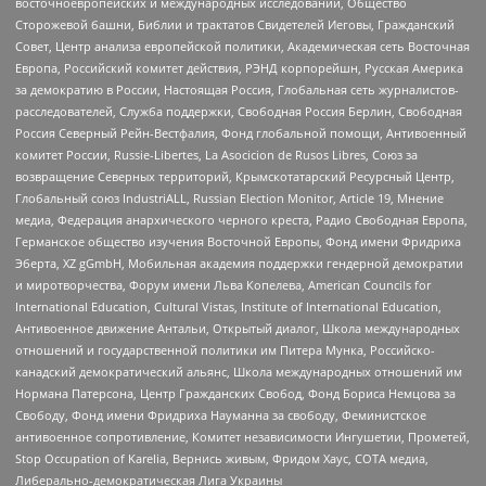
восточноевропейских и международных исследований, Общество
Сторожевой башни, Библии и трактатов Свидетелей Иеговы, Гражданский
Совет, Центр анализа европейской политики, Академическая сеть Восточная
Европа, Российский комитет действия, РЭНД корпорейшн, Русская Америка
за демократию в России, Настоящая Россия, Глобальная сеть журналистов-
расследователей, Служба поддержки, Свободная Россия Берлин, Свободная
Россия Северный Рейн-Вестфалия, Фонд глобальной помощи, Антивоенный
комитет России, Russie-Libertes, La Asocicion de Rusos Libres, Союз за
возвращение Северных территорий, Крымскотатарский Ресурсный Центр,
Глобальный союз IndustriALL, Russian Election Monitor, Article 19, Мнение
медиа, Федерация анархического черного креста, Радио Свободная Европа,
Германское общество изучения Восточной Европы, Фонд имени Фридриха
Эберта, XZ gGmbH, Мобильная академия поддержки гендерной демократии
и миротворчества, Форум имени Льва Копелева, American Councils for
International Education, Cultural Vistas, Institute of International Education,
Антивоенное движение Антальи, Открытый диалог, Школа международных
отношений и государственной политики им Питера Мунка, Российско-
канадский демократический альянс, Школа международных отношений им
Нормана Патерсона, Центр Гражданских Свобод, Фонд Бориса Немцова за
Свободу, Фонд имени Фридриха Науманна за свободу, Феминистское
антивоенное сопротивление, Комитет независимости Ингушетии, Прометей,
Stop Occupation of Karelia, Вернись живым, Фридом Хаус, СОТА медиа,
Либерально-демократическая Лига Украины