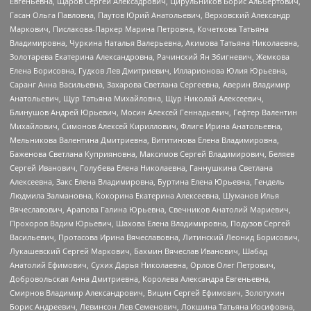
Евгеньевна, Щаров Сергей Алексадрович, Цирульников Борис Альбертович,
Гасан Ольга Павловна, Паутов Юрий Анатольевич, Верховский Александр
Маркович, Пислакова-Паркер Марина Петровна, Кочеткова Татьяна
Владимировна, Чуркина Наталья Валерьевна, Акимова Татьяна Николаевна,
Золотарева Екатерина Александровна, Рачинский Ян Збигневич, Жемкова
Елена Борисовна, Гудков Лев Дмитриевич, Илларионова Юлия Юрьевна,
Саранг Анна Васильевна, Захарова Светлана Сергеевна, Аверин Владимир
Анатольевич, Щур Татьяна Михайловна, Щур Николай Алексеевич,
Блинушов Андрей Юрьевич, Мосин Алексей Геннадьевич, Гефтер Валентин
Михайлович, Симонов Алексей Кириллович, Флиге Ирина Анатольевна,
Мельникова Валентина Дмитриевна, Вититинова Елена Владимировна,
Баженова Светлана Куприяновна, Максимов Сергей Владимирович, Беляев
Сергей Иванович, Голубева Елена Николаевна, Ганнушкина Светлана
Алексеевна, Закс Елена Владимировна, Буртина Елена Юрьевна, Гендель
Людмила Залмановна, Кокорина Екатерина Алексеевна, Шуманов Илья
Вячеславович, Арапова Галина Юрьевна, Свечников Анатолий Мариевич,
Прохоров Вадим Юрьевич, Шахова Елена Владимировна, Подузов Сергей
Васильевич, Протасова Ирина Вячеславовна, Литинский Леонид Борисович,
Лукашевский Сергей Маркович, Бахмин Вячеслав Иванович, Шабад
Анатолий Ефимович, Сухих Дарья Николаевна, Орлов Олег Петрович,
Добровольская Анна Дмитриевна, Королева Александра Евгеньевна,
Смирнов Владимир Александрович, Вицин Сергей Ефимович, Золотухин
Борис Андреевич, Левинсон Лев Семенович, Локшина Татьяна Иосифовна,