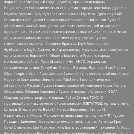
Формат-18, Благородный Орден Дьявола, Армия воли народа,
Национальная Социалистическая Инициатива города Череповца, Духовно-
Родовая Держава Русь, Русское национальное единство, Древнерусской
Инглистической церкви Православных Староверов-Инглингов, Русский
общенациональный союз, Движение против нелегальной иммиграции,
Кровь и Честь, О свободе совести и о религиозных объединениях, Омская
организация общественного политического движения Русское
национальное единство, Северное Братство, Клуб Болельщиков
Футбольного Клуба Динамо, Файзрахманисты, Мусульманская религиозная
организация п. Боровский, Община Коренного Русского народа
Щелковского района, Правый сектор, УНА - УНСО, Украинская
повстанческая армия, Тризуб им. Степана Бандеры, Братство, Белый Крест,
Misanthropic division, Религиозное объединение последователей инглиизма,
Народная Социальная Инициатива, TulaSkins, Этнополитическое
объединение Русские, Русское национальное объединение Атака, Мечеть
Мирмамеда, Община Коренного Русского народа г. Астрахани, ВОЛЯ,
Меджлис крымскотатарского народа, Рубеж Севера, ТОЙС, О
противодействии экстремистской деятельности, РЕВТАТПОД, Артподготовка,
Штольц, В честь иконы Божией Матери Державная, Сектор 16,
Независимость, Фирма, Молодежная правозащитная группа МПГ, Курсом
Правды и Единения, Каракольская инициативная группа, Автоград Крю,
Союз Славянских Сил Руси, Алля-Аят, Благотворительный пансионат Ак Умут,
Русская республика Русь, Арестантское уголовное единство, Башкорт, Нация