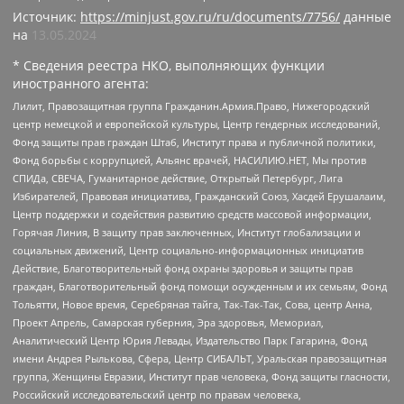
Источник:
https://minjust.gov.ru/ru/documents/7756/
данные
на
13.05.2024
* Сведения реестра НКО, выполняющих функции
иностранного агента:
Лилит, Правозащитная группа Гражданин.Армия.Право, Нижегородский
центр немецкой и европейской культуры, Центр гендерных исследований,
Фонд защиты прав граждан Штаб, Институт права и публичной политики,
Фонд борьбы с коррупцией, Альянс врачей, НАСИЛИЮ.НЕТ, Мы против
СПИДа, СВЕЧА, Гуманитарное действие, Открытый Петербург, Лига
Избирателей, Правовая инициатива, Гражданский Союз, Хасдей Ерушалаим,
Центр поддержки и содействия развитию средств массовой информации,
Горячая Линия, В защиту прав заключенных, Институт глобализации и
социальных движений, Центр социально-информационных инициатив
Действие, Благотворительный фонд охраны здоровья и защиты прав
граждан, Благотворительный фонд помощи осужденным и их семьям, Фонд
Тольятти, Новое время, Серебряная тайга, Так-Так-Так, Сова, центр Анна,
Проект Апрель, Самарская губерния, Эра здоровья, Мемориал,
Аналитический Центр Юрия Левады, Издательство Парк Гагарина, Фонд
имени Андрея Рылькова, Сфера, Центр СИБАЛЬТ, Уральская правозащитная
группа, Женщины Евразии, Институт прав человека, Фонд защиты гласности,
Российский исследовательский центр по правам человека,