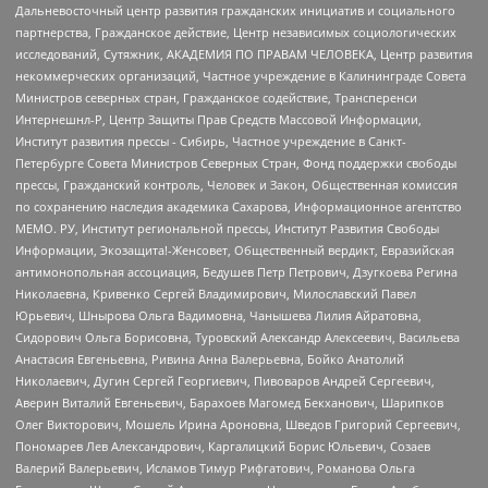
Дальневосточный центр развития гражданских инициатив и социального
партнерства, Гражданское действие, Центр независимых социологических
исследований, Сутяжник, АКАДЕМИЯ ПО ПРАВАМ ЧЕЛОВЕКА, Центр развития
некоммерческих организаций, Частное учреждение в Калининграде Совета
Министров северных стран, Гражданское содействие, Трансперенси
Интернешнл-Р, Центр Защиты Прав Средств Массовой Информации,
Институт развития прессы - Сибирь, Частное учреждение в Санкт-
Петербурге Совета Министров Северных Стран, Фонд поддержки свободы
прессы, Гражданский контроль, Человек и Закон, Общественная комиссия
по сохранению наследия академика Сахарова, Информационное агентство
МЕМО. РУ, Институт региональной прессы, Институт Развития Свободы
Информации, Экозащита!-Женсовет, Общественный вердикт, Евразийская
антимонопольная ассоциация, Бедушев Петр Петрович, Дзугкоева Регина
Николаевна, Кривенко Сергей Владимирович, Милославский Павел
Юрьевич, Шнырова Ольга Вадимовна, Чанышева Лилия Айратовна,
Сидорович Ольга Борисовна, Туровский Александр Алексеевич, Васильева
Анастасия Евгеньевна, Ривина Анна Валерьевна, Бойко Анатолий
Николаевич, Дугин Сергей Георгиевич, Пивоваров Андрей Сергеевич,
Аверин Виталий Евгеньевич, Барахоев Магомед Бекханович, Шарипков
Олег Викторович, Мошель Ирина Ароновна, Шведов Григорий Сергеевич,
Пономарев Лев Александрович, Каргалицкий Борис Юльевич, Созаев
Валерий Валерьевич, Исламов Тимур Рифгатович, Романова Ольга