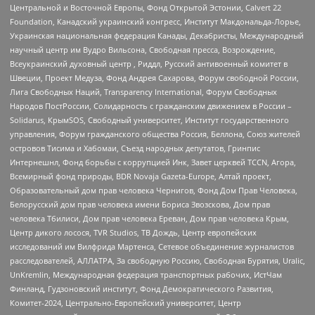
Центральной и Восточной Европы, Фонд Открытой Эстонии, Calvert 22
Foundation, Канадский украинский конгресс, Институт Макдональда-Лорье,
Украинская национальная федерация Канады, Декабристы, Международный
научный центр им Вудро Вильсона, Свободная пресса, Возрождение,
Всеукраинский духовный центр , Риддл, Русский антивоенный комитет в
Швеции, Проект Медуза, Фонд Андрея Сахарова, Форум свободной России,
Лига Свободных Наций, Transparеncy International, Форум Свободных
Народов ПостРоссии, Солидарность с гражданским движением в России –
Solidarus, КрымSOS, Свободный университет, Институт государственного
управления, Форум гражданского общества Россия, Беллона, Союз жителей
островов Тисима и Хабомаи, Съезд народных депутатов, Гринпис
Интернешнл, Фонд борьбы с коррупцией Инк, Завет церквей TCCN, Агора,
Всемирный фонд природы, BDR Novaja Gazeta-Europe, Алтай проект,
Образовательный дом прав человека Чернигов, Фонд Дом Прав Человека,
Белорусский дом прав человека имени Бориса Звозскова, Дом прав
человека Тбилиси, Дом прав человека Ереван, Дом прав человека Крым,
Центр дикого лосося, TVR Studios, ТВ Дождь, Центр европейских
исследований им Вилфрида Мартенса, Сетевое объединение журналистов
расследователей, АЛЛАТРА, За свободную Россию, Свободная Бурятия, Uralic,
UnKremlin, Международная федерация транспортных рабочих, ИстЧам
Финланд, Гудзоновский институт, Фонд Демократического Развития,
Комитет-2024, Центрально-Европейский университет, Центр