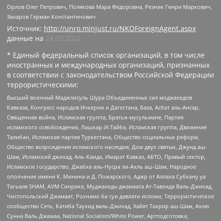
Орлов Олег Петрович, Полякова Мара Федоровна, Резник Генри Маркович,
Захаров Герман Константинович
Источник:
http://unro.minjust.ru/NKOForeignAgent.aspx
данные на
24.03.2022
* Единый федеральный список организаций, в том числе
иностранных и международных организаций, признанных
в соответствии с законодательством Российской Федерации
террористическими:
Высший военный Маджлисуль Шура Объединенных сил моджахедов
Кавказа, Конгресс народов Ичкерии и Дагестана, База, Асбат аль-Ансар,
Священная война, Исламская группа, Братья-мусульмане, Партия
исламского освобождения, Лашкар-И-Тайба, Исламская группа, Движение
Талибан, Исламская партия Туркестана, Общество социальных реформ,
Общество возрождения исламского наследия, Дом двух святых, Джунд аш-
Шам, Исламский джихад, Аль-Каида, Имарат Кавказ, АБТО, Правый сектор,
Исламское государство, Джабха аль-Нусра ли-Ахль аш-Шам, Народное
ополчение имени К. Минина и Д. Пожарского, Аджр от Аллаха Субхану уа
Тагьаля SHAM, АУМ Синрике, Муджахеды джамаата Ат-Тавхида Валь-Джихад,
Чистопольский Джамаат, Рохнамо ба суи давлати исломи, Террористическое
сообщество Сеть, Катиба Таухид валь-Джихад, Хайят Тахрир аш-Шам, Ахлю
Сунна Валь Джамаа, National Socialism/White Power, Артподготовка,