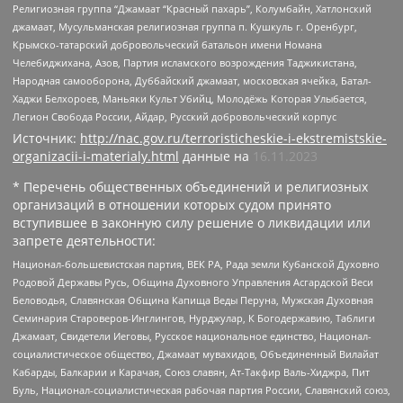
Религиозная группа “Джамаат “Красный пахарь”, Колумбайн, Хатлонский
джамаат, Мусульманская религиозная группа п. Кушкуль г. Оренбург,
Крымско-татарский добровольческий батальон имени Номана
Челебиджихана, Азов, Партия исламского возрождения Таджикистана,
Народная самооборона, Дуббайский джамаат, московская ячейка, Батал-
Хаджи Белхороев, Маньяки Культ Убийц, Молодёжь Которая Улыбается,
Легион Свобода России, Айдар, Русский добровольческий корпус
Источник:
http://nac.gov.ru/terroristicheskie-i-ekstremistskie-
organizacii-i-materialy.html
данные на
16.11.2023
* Перечень общественных объединений и религиозных
организаций в отношении которых судом принято
вступившее в законную силу решение о ликвидации или
запрете деятельности:
Национал-большевистская партия, ВЕК РА, Рада земли Кубанской Духовно
Родовой Державы Русь, Община Духовного Управления Асгардской Веси
Беловодья, Славянская Община Капища Веды Перуна, Мужская Духовная
Семинария Староверов-Инглингов, Нурджулар, К Богодержавию, Таблиги
Джамаат, Свидетели Иеговы, Русское национальное единство, Национал-
социалистическое общество, Джамаат мувахидов, Объединенный Вилайат
Кабарды, Балкарии и Карачая, Союз славян, Ат-Такфир Валь-Хиджра, Пит
Буль, Национал-социалистическая рабочая партия России, Славянский союз,