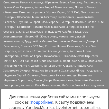
Для повышения удобства сайта мы используем
cookies (
подробнее
). К сайту подключены
Источник:
https://minjust.gov.ru/uploaded/files/reestr-
сервисы Yandex.Metrika, LiveInternet, top.mail.ru,