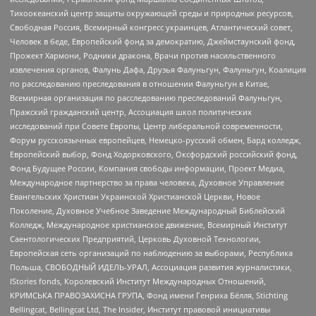
Тихоокеанский центр защиты окружающей среды и природных ресурсов,
Свободная Россия, Всемирный конгресс украинцев, Атлантический совет,
Человек в беде, Европейский фонд за демократию, Джеймстаунский фонд,
Прожект Хармони, Родники дракона, Врачи против насильственного
извлечения органов, Фалунь Дафа, Друзья Фалуньгун, Фалуньгун, Коалиция
по расследованию преследования в отношении Фалуньгун в Китае,
Всемирная организация по расследованию преследований Фалуньгун,
Пражский гражданский центр, Ассоциация школ политических
исследований при Совете Европы, Центр либеральной современности,
Форум русскоязычных европейцев, Немецко-русский обмен, Бард колледж,
Европейский выбор, Фонд Ходорковского, Оксфордский российский фонд,
Фонд Будущее России, Компания свободы информации, Проект Медиа,
Международное партнерство за права человека, Духовное Управление
Евангельских Христиан Украинской Христианской Церкви, Новое
Поколение, Духовное Учебное Заведение Международный Библейский
Колледж, Международное христианское движение, Всемирный Институт
Саентологических Предприятий, Церковь Духовной Технологии,
Европейская сеть организаций по наблюдению за выборами, Республика
Польша, СВОБОДНЫЙ ИДЕЛЬ-УРАЛ, Ассоциация развития журналистики,
IStories fonds, Королевский Институт Международных Отношений,
КРИМСЬКА ПРАВОЗАХИСНА ГРУПА, Фонд имени Генриха Бёлля, Stichting
Bellingcat, Bellingcat Ltd, The Insider, Институт правовой инициативы