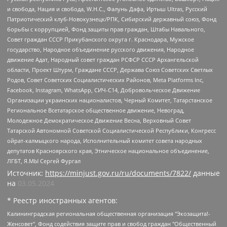
и свобода, Нация и свобода, W.H.С., Фалунь Дафа, Иртыш Ultras, Русский
Патриотический клуб-Новокузнецк/РПК, Сибирский державный союз, Фонд
борьбы с коррупцией, Фонд защиты прав граждан, Штабы Навального,
Совет граждан СССР Прикубанского округа г. Краснодара, Мужское
государство, Народное объединение русского движения, Народное
движение Адат, Народный совет граждан РСФСР СССР Архангельской
области, Проект Штурм, Граждане СССР, Держава Союз Советских Светлых
Родов, Совет Советских Социалистических Районов, Meta Platforms Inc,
Facebook, Instagram, WhatsApp, СИЧ-С14, Добровольческое Движение
Организации украинских националистов, Черный Комитет, Татарстанское
Региональное Всетатарское общественное движение, Невоград,
Молодежное Демократическое Движение Весна, Верховный Совет
Татарской Автономной Советской Социалистической Республики, Конгресс
ойрат-калмыцкого народа, Исполнительный комитет совета народных
депутатов Красноярского края, Этническое национальное объединение,
ЛГБТ, Я.МЫ Сергей Фургал
Источник:
https://minjust.gov.ru/ru/documents/7822/
данные
на
03.05.2024
* Реестр иностранных агентов:
Калининградская региональная общественная организация "Экозащита!-Женсовет", Фонд содействия защите прав и свобод граждан "Общественный вердикт", Фонд "Институт Развития Свободы Информации", Частное учреждение "Информационное агентство МЕМО. РУ", Региональная общественная организация "Общественная комиссия по сохранению наследия академика Сахарова", Фонд поддержки свободы прессы, Санкт-Петербургская общественная правозащитная организация "Гражданский контроль", Межрегиональная общественная организация "Информационно-просветительский центр "Мемориал", Региональный Фонд "Центр Защиты Прав Средств Массовой Информации", с 05.12.2023 Фонд "Центр Защиты Прав Средств массовой информации", Региональная общественная благотворительная организация помощи беженцам и мигрантам "Гражданское содействие", Негосударственное образовательное учреждение дополнительного профессионального образования (повышение квалификации) специалистов "АКАДЕМИЯ ПО ПРАВАМ ЧЕЛОВЕКА", Свердловская региональная общественная организация "Сутяжник", Автономная некоммерческая организация "Центр независимых социологических исследований", Союз общественных объединений "Российский исследовательский центр по правам человека", Региональное общественное учреждение научно-информационный центр "МЕМОРИАЛ", Некоммерческая организация "Фонд защиты гласности", Автономная некоммерческая организация "Институт прав человека", Городская общественная организация "Екатеринбургское общество "МЕМОРИАЛ", Городская общественная организация "Рязанское историко-просветительское и правозащитное общество "Мемориал" (Рязанский Мемориал), Челябинский региональный орган общественной самодеятельности – женское общественное объединение "Женщины Евразии", Челябинский региональный орган общественной самодеятельности "Уральская правозащитная группа", Фонд содействия защите здоровья и социальной справедливости имени Андрея Рылькова, Автономная Некоммерческая Организация "Аналитический Центр Юрия Левады", Автономная некоммерческая организация социальной поддержки населения "Проект Апрель", Региональная общественная организация помощи женщинам и детям, находящимся в кризисной ситуации "Информационно-методический центр "Анна", Фонд содействия развитию массовых коммуникаций и правовому просвещению "Так-так-Так", Фонд содействия устойчивому развитию "Серебряная тайга", Свердловский региональный общественный фонд социальных проектов "Новое время", "Idel.Реалии", Кавказ.Реалии, Крым.Реалии, Телеканал Настоящее Время, Татаро-башкирская служба Радио Свобода (Azatliq Radiosi), Радио Свободная Европа/Радио Свобода (PCE/PC), "Сибирь.Реалии", "Фактограф", Благотворительный фонд помощи осужденным и их семьям, Автономная некоммерческая организация "Институт глобализации и социальных движений", Фонд "В защиту прав заключенных", Частное учреждение "Центр поддержки и содействия развитию средств массовой информации", Пензенский региональный общественный благотворительный фонд "Гражданский союз", "Север.Реалии", Некоммерческая организация Фонд "Правовая инициатива", Общество с ограниченной ответственностью "Радио Свободная Европа/Радио Свобода", Чешское информационное агентство "MEDIUM-ORIENT", Красноярская региональная общественная организация "Мы против СПИДа", Камалягин Денис Николаевич, Маркелов Сергей Евгеньевич, Пономарев Лев Александрович, Савицкая Людмила Алексеевна, Автономная некоммерческая организация "Центр по работе с проблемой насилия "НАСИЛИЮ.НЕТ", Межрегиональный профессиональный союз работников здравоохранения "Альянс врачей", Юридическое лицо, зарегистрированное в Латвийской Республике, SIA "Medusa Project" (регистрационный номер 40103797863, дата регистрации 10.06.2014), Некоммерческая организация "Фонд по борьбе с коррупцией", Автономная некоммерческая организация "Институт права и публичной политики", Баданин Роман Сергеевич, Гликин Максим Александрович, Железнова Мария Михайловна, Лукьянова Юлия Сергеевна, Маетная Елизавета Витальевна, Маняхин Петр Борисович, Чуракова Ольга Владимировна, Ярош Юлия Петровна, Юридическое лицо "The Insider SIA", зарегистрированное в Риге, Латвийская Республика (дата регистрации 26.06.2015), являющееся администратором доменного имени интернет-издания "The Insider SIA", https://theins.ru, Постернак Алексей Евгеньевич, Рубин Михаил Аркадьевич, Анин Роман Александрович, Юридическое лицо Istories fonds, зарегистрированное в Латвийской Республике (регистрационный номер 50008295751, дата регистрации 24.02.2020), Великовский Дмитрий Александрович, Долинина Ирина Николаевна, Мароховская Алеся Алексеевна, Шлейнов Роман Юрьевич, Шмагун Олеся Валентиновна, Общество с ограниченной ответственностью "Альтаир 2021", Общество с ограниченной ответственностью "Вега 2021", Общество с ограниченной ответственностью "Главный редактор 2021", Общество с ограниченной ответственностью "Ромашки монолит", Важенков Артем Валерьевич, Ивановская областная общественная организация "Центр гендерных исследований", Гурман Юрий Альбертович, Медиапроект "ОВД-Инфо", Егоров Владимир Владимирович, Жилинский Владимир Александрович, Общество с ограниченной ответственностью "ЗП", Иванова София Юрьевна, Карезина Инна Павловна, Кильтау Екатерина Викторовна, Петров Алексей Викторович, Пискунов Сергей Евгеньевич, Смирнов Сергей Сергеевич, Тихонов Михаил Сергеевич, Общество с ограниченной ответственностью "ЖУРНАЛИСТ-ИНОСТРАННЫЙ АГЕНТ", Арапова Галина Юрьевна, Вольтская Татьяна Анатольевна, Американская компания "Mason G.E.S. Anonymous Foundation" (США), являющаяся владельцем интернет-издания https://mnews.world/, Компания "Stichting Bellingcat", зарегистрированная в Нидерландах (дата регистрации 11.07.2018), Захаров Андрей Вячеславович, Клепиковская Екатерина Дмитриевна, Общество с ограниченной ответственностью "МЕМО", Перл Роман Александрович, Симонов Евгений Алексеевич, Соловьева Елена Анатольевна, Сотников Даниил Владимирович, Сурначева Елизавета Дмитриевна, Автономная некоммерческая организация по защите прав человека и информированию населения "Якутия – Наше Мнение", Общество с ограниченной ответственностью "Москоу диджитал медиа", с 26.01.2023 Общество с ограниченной ответственностью "Чайка Белые сады", Ветошкина Валерия Валерьевна, Заговора Максим Александрович, Межрегиональное общественное движение "Российская ЛГБТ - сеть", Оленичев Максим Владимирович, Павлов Иван Юрьевич, Скворцова Елена Сергеевна, Общество с ограниченной ответственностью "Как бы инагент", Кочетков Игорь Викторович, Общество с ограниченной ответственностью "Честные выборы", Еланчик Олег Александрович, Общество с ограниченной ответственностью "Нобелевский призыв", Гималова Регина Эмилевна, Григорьев Андрей Валерьевич, Григорьева Алина Александровна, Ассоциация по содействию защите прав призывников, альтернативнослужащих и военнослужащих "Правозащитная группа "Гражданин.Армия.Право", Хисамова Регина Фаритовна, Автономная некоммерческая организация по реализации социально-правовых программ "Лилит", Дальневосточное общественное движение "Маяк", Санкт-Петербургская ЛГБТ-инициативная группа "Выход", Инициативная группа ЛГБТ+ "Реверс", Алексеев Андрей Викторович, Бекбулатова Таисия Львовна, Беляев Иван Михайлович, Владыкина Елена Сергеевна, Гельман Марат Александрович, Никульшина Вероника Юрьевна, Толоконникова Надежда Андреевна, Шендерович Виктор Анатольевич, Общество с ограниченной ответственностью "Данное сообщение", Общество с ограниченной ответственностью Издательский дом "Новая глава", Айнбиндер Александра Александровна, Московский комьюнити-центр для ЛГБТ+инициатив, Благотворительный фонд развития филантропии, Deutsche Welle (Германия, Kurt-Schumacher-Strasse 3, 53113 Bonn), Борзунова Мария Михайловна, Воробьев Виктор Викторович, Голубева Анна Львовна, Константинова Алла Михайловна, Малкова Ирина Владимировна, Мурадов Мурад Абдулгалимович, Осетинская Елизавета Николаевна, Понасенков Евгений Николаевич, Ганапольский Матвей Юрьевич, Киселев Евгений Алексеевич, Борухович Ирина Григорьевна, Дремин Иван Тимофеевич, Дубровский Дмитрий Викторович, Красноярская региональная общественная организация поддержки и развития альтернативных образовательных технологий и межкультурных коммуникаций "ИНТЕРРА", Маяковская Екатерина Алексеевна, Фейгин Марк Захарович, Филимонов Андрей Викторович, Дзугкоева Регина Николаевна, Доброхотов Роман Александрович, Дудь Юрий Александрович, Елкин Сергей Владимирович, Кругликов Кирилл Игоревич, Сабунаева Мария Леонидовна, Семенов Алексей Владимирович, Шаинян Карен Багратович, Шульман Екатерина Михайловна, Асафьев Артур Валерьевич, Вахштайн Виктор Семенович, Венедиктов Алексей Алексеевич, Лушникова Екатерина Евгеньевна, Волков Леонид Михайлович, Невзоров Александр Глебович, Пархоменко Сергей Борисович, Сироткин Ярослав Николаевич, Кара-Мурза Владимир Владимирович, Баранова Наталья Владимировна, Гозман Леонид Яковлевич, Кагарлицкий Борис Юльевич, Климарев Михаил Валерьевич, Милов Владимир Станиславович, Автономная некоммерческая организация Краснодарский центр современного искусства "Типография", Моргенштерн Алишер Тагирович, Соболь Любовь Эдуардовна, Общество с ограниченной ответственностью "ЛИЗА НОРМ", Каспаров Гарри Кимович, Ходорковский Михаил Борисович, Общество с ограниченной ответственностью "Апрельские тезисы", Данилович Ирина Брониславовна, Кашин Олег Владимирович, Петров Николай Владимирович, Пивоваров Алексей Владимирович, Соколов Михаил Владимирович, Цветкова Юлия Владимировна, Чичваркин Евгений Александрович, Комитет против пыток/Команда против пыток, Общество с ограниченной ответственностью "Первый научный", Общество с ограниченной ответственностью "Вертолет и ко", Белоцерковская Вероника Борисовна, Кац Максим Евгеньевич, Лазарева Татьяна Юрьевна, Шаведдинов Руслан Табризович, Яшин Илья Валерьевич, Общество с ограниченной ответственностью "Иноагент ААВ", Алешковский Дмитрий Петрович, Альбац Евгения Марковна, Быков Дмитрий Львович, Галямина Юлия Евгеньевна, Лойко Сергей Леонидович, Мартынов Кирилл Константинович, Медведев Сергей Александрович, Крашенинников Федор Геннадиевич, Гордеева Катерина Вл