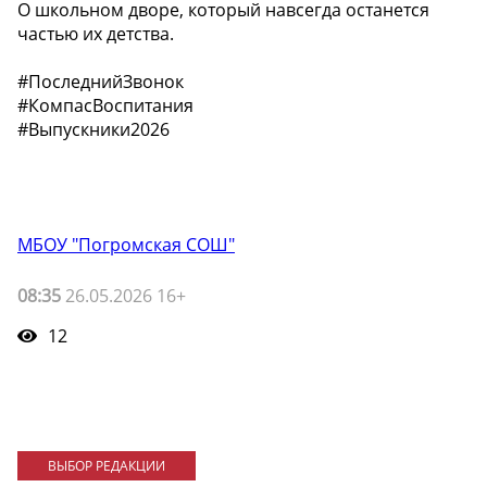
О школьном дворе, который навсегда останется
частью их детства. ️
#ПоследнийЗвонок
#КомпасВоспитания
#Выпускники2026
МБОУ "Погромская СОШ"
08:35
26.05.2026 16+
12
ВЫБОР РЕДАКЦИИ