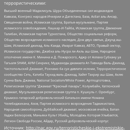
террористическими:
Высший военный Маджлисуль Шура Объединенных сил моджахедов
Кавказа, Конгресс народов Ичкерии и Дагестана, База, Асбат аль-Ансар,
Священная война, Исламская группа, Братья-мусульмане, Партия
исламского освобождения, Лашкар-И-Тайба, Исламская группа, Движение
Талибан, Исламская партия Туркестана, Общество социальных реформ,
Общество возрождения исламского наследия, Дом двух святых, Джунд аш-
Шам, Исламский джихад, Аль-Каида, Имарат Кавказ, АБТО, Правый сектор,
Исламское государство, Джабха аль-Нусра ли-Ахль аш-Шам, Народное
ополчение имени К. Минина и Д. Пожарского, Аджр от Аллаха Субхану уа
Тагьаля SHAM, АУМ Синрике, Муджахеды джамаата Ат-Тавхида Валь-Джихад,
Чистопольский Джамаат, Рохнамо ба суи давлати исломи, Террористическое
сообщество Сеть, Катиба Таухид валь-Джихад, Хайят Тахрир аш-Шам, Ахлю
Сунна Валь Джамаа, National Socialism/White Power, Артподготовка,
Религиозная группа “Джамаат “Красный пахарь”, Колумбайн, Хатлонский
джамаат, Мусульманская религиозная группа п. Кушкуль г. Оренбург,
Крымско-татарский добровольческий батальон имени Номана
Челебиджихана, Азов, Партия исламского возрождения Таджикистана,
Народная самооборона, Дуббайский джамаат, московская ячейка, Батал-
Хаджи Белхороев, Маньяки Культ Убийц, Молодёжь Которая Улыбается,
Легион Свобода России, Айдар, Русский добровольческий корпус
Источник:
http://nac.gov.ru/terroristicheskie-i-ekstremistskie-