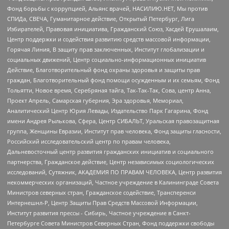
Фонд борьбы с коррупцией, Альянс врачей, НАСИЛИЮ.НЕТ, Мы против
СПИДа, СВЕЧА, Гуманитарное действие, Открытый Петербург, Лига
Избирателей, Правовая инициатива, Гражданский Союз, Хасдей Ерушалаим,
Центр поддержки и содействия развитию средств массовой информации,
Горячая Линия, В защиту прав заключенных, Институт глобализации и
социальных движений, Центр социально-информационных инициатив
Действие, Благотворительный фонд охраны здоровья и защиты прав
граждан, Благотворительный фонд помощи осужденным и их семьям, Фонд
Тольятти, Новое время, Серебряная тайга, Так-Так-Так, Сова, центр Анна,
Проект Апрель, Самарская губерния, Эра здоровья, Мемориал,
Аналитический Центр Юрия Левады, Издательство Парк Гагарина, Фонд
имени Андрея Рылькова, Сфера, Центр СИБАЛЬТ, Уральская правозащитная
группа, Женщины Евразии, Институт прав человека, Фонд защиты гласности,
Российский исследовательский центр по правам человека,
Дальневосточный центр развития гражданских инициатив и социального
партнерства, Гражданское действие, Центр независимых социологических
исследований, Сутяжник, АКАДЕМИЯ ПО ПРАВАМ ЧЕЛОВЕКА, Центр развития
некоммерческих организаций, Частное учреждение в Калининграде Совета
Министров северных стран, Гражданское содействие, Трансперенси
Интернешнл-Р, Центр Защиты Прав Средств Массовой Информации,
Институт развития прессы - Сибирь, Частное учреждение в Санкт-
Петербурге Совета Министров Северных Стран, Фонд поддержки свободы