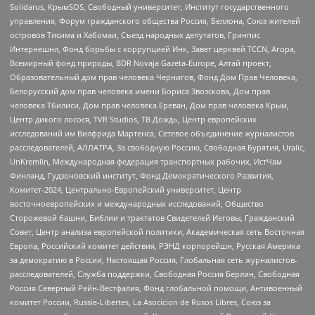
Solidarus, КрымSOS, Свободный университет, Институт государственного
управления, Форум гражданского общества Россия, Беллона, Союз жителей
островов Тисима и Хабомаи, Съезд народных депутатов, Гринпис
Интернешнл, Фонд борьбы с коррупцией Инк, Завет церквей TCCN, Агора,
Всемирный фонд природы, BDR Novaja Gazeta-Europe, Алтай проект,
Образовательный дом прав человека Чернигов, Фонд Дом Прав Человека,
Белорусский дом прав человека имени Бориса Звозскова, Дом прав
человека Тбилиси, Дом прав человека Ереван, Дом прав человека Крым,
Центр дикого лосося, TVR Studios, ТВ Дождь, Центр европейских
исследований им Вилфрида Мартенса, Сетевое объединение журналистов
расследователей, АЛЛАТРА, За свободную Россию, Свободная Бурятия, Uralic,
UnKremlin, Международная федерация транспортных рабочих, ИстЧам
Финланд, Гудзоновский институт, Фонд Демократического Развития,
Комитет-2024, Центрально-Европейский университет, Центр
восточноевропейских и международных исследований, Общество
Сторожевой башни, Библии и трактатов Свидетелей Иеговы, Гражданский
Совет, Центр анализа европейской политики, Академическая сеть Восточная
Европа, Российский комитет действия, РЭНД корпорейшн, Русская Америка
за демократию в России, Настоящая Россия, Глобальная сеть журналистов-
расследователей, Служба поддержки, Свободная Россия Берлин, Свободная
Россия Северный Рейн-Вестфалия, Фонд глобальной помощи, Антивоенный
комитет России, Russie-Libertes, La Asocicion de Rusos Libres, Союз за