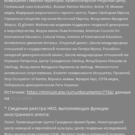
возвращение Северных территорий, Крымскотатарский Ресурсный Центр,
Глобальный союз IndustriALL, Russian Election Monitor, Article 19, Мнение
медиа, Федерация анархического черного креста, Радио Свободная Европа,
Германское общество изучения Восточной Европы, Фонд имени Фридриха
Эберта, XZ gGmbH, Мобильная академия поддержки гендерной демократии
и миротворчества, Форум имени Льва Копелева, American Councils for
International Education, Cultural Vistas, Institute of International Education,
Антивоенное движение Антальи, Открытый диалог, Школа международных
отношений и государственной политики им Питера Мунка, Российско-
канадский демократический альянс, Школа международных отношений им
Нормана Патерсона, Центр Гражданских Свобод, Фонд Бориса Немцова за
Свободу, Фонд имени Фридриха Науманна за свободу, Феминистское
антивоенное сопротивление, Комитет независимости Ингушетии, Прометей,
Stop Occupation of Karelia, Вернись живым, Фридом Хаус, СОТА медиа,
Либерально-демократическая Лига Украины
Источник:
https://minjust.gov.ru/ru/documents/7756/
данные
на
13.05.2024
* Сведения реестра НКО, выполняющих функции
иностранного агента:
Лилит, Правозащитная группа Гражданин.Армия.Право, Нижегородский
центр немецкой и европейской культуры, Центр гендерных исследований,
Фонд защиты прав граждан Штаб, Институт права и публичной политики,