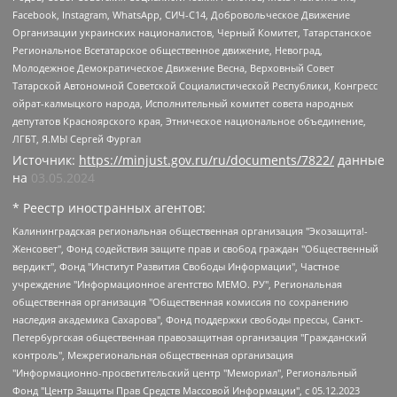
Facebook, Instagram, WhatsApp, СИЧ-С14, Добровольческое Движение
Организации украинских националистов, Черный Комитет, Татарстанское
Региональное Всетатарское общественное движение, Невоград,
Молодежное Демократическое Движение Весна, Верховный Совет
Татарской Автономной Советской Социалистической Республики, Конгресс
ойрат-калмыцкого народа, Исполнительный комитет совета народных
депутатов Красноярского края, Этническое национальное объединение,
ЛГБТ, Я.МЫ Сергей Фургал
Источник:
https://minjust.gov.ru/ru/documents/7822/
данные
на
03.05.2024
* Реестр иностранных агентов:
Калининградская региональная общественная организация "Экозащита!-Женсовет", Фонд содействия защите прав и свобод граждан "Общественный вердикт", Фонд "Институт Развития Свободы Информации", Частное учреждение "Информационное агентство МЕМО. РУ", Региональная общественная организация "Общественная комиссия по сохранению наследия академика Сахарова", Фонд поддержки свободы прессы, Санкт-Петербургская общественная правозащитная организация "Гражданский контроль", Межрегиональная общественная организация "Информационно-просветительский центр "Мемориал", Региональный Фонд "Центр Защиты Прав Средств Массовой Информации", с 05.12.2023 Фонд "Центр Защиты Прав Средств массовой информации", Региональная общественная благотворительная организация помощи беженцам и мигрантам "Гражданское содействие", Негосударственное образовательное учреждение дополнительного профессионального образования (повышение квалификации) специалистов "АКАДЕМИЯ ПО ПРАВАМ ЧЕЛОВЕКА", Свердловская региональная общественная организация "Сутяжник", Автономная некоммерческая организация "Центр независимых социологических исследований", Союз общественных объединений "Российский исследовательский центр по правам человека", Региональное общественное учреждение научно-информационный центр "МЕМОРИАЛ", Некоммерческая организация "Фонд защиты гласности", Автономная некоммерческая организация "Институт прав человека", Городская общественная организация "Екатеринбургское общество "МЕМОРИАЛ", Городская общественная организация "Рязанское историко-просветительское и правозащитное общество "Мемориал" (Рязанский Мемориал), Челябинский региональный орган общественной самодеятельности – женское общественное объединение "Женщины Евразии", Челябинский региональный орган общественной самодеятельности "Уральская правозащитная группа", Фонд содействия защите здоровья и социальной справедливости имени Андрея Рылькова, Автономная Некоммерческая Организация "Аналитический Центр Юрия Левады", Автономная некоммерческая организация социальной поддержки населения "Проект Апрель", Региональная общественная организация помощи женщинам и детям, находящимся в кризисной ситуации "Информационно-методический центр "Анна", Фонд содействия развитию массовых коммуникаций и правовому просвещению "Так-так-Так", Фонд содействия устойчивому развитию "Серебряная тайга", Свердловский региональный общественный фонд социальных проектов "Новое время", "Idel.Реалии", Кавказ.Реалии, Крым.Реалии, Телеканал Настоящее Время, Татаро-башкирская служба Радио Свобода (Azatliq Radiosi), Радио Свободная Европа/Радио Свобода (PCE/PC), "Сибирь.Реалии", "Фактограф", Благотворительный фонд помощи осужденным и их семьям, Автономная некоммерческая организация "Институт глобализации и социальных движений", Фонд "В защиту прав заключенных", Частное учреждение "Центр поддержки и содействия развитию средств массовой информации", Пензенский региональный общественный благотворительный фонд "Гражданский союз", "Север.Реалии", Некоммерческая организация Фонд "Правовая инициатива", Общество с ограниченной ответственностью "Радио Свободная Европа/Радио Свобода", Чешское информационное агентство "MEDIUM-ORIENT", Красноярская региональная общественная организация "Мы против СПИДа", Камалягин Денис Николаевич, Маркелов Сергей Евгеньевич, Пономарев Лев Александрович, Савицкая Людмила Алексеевна, Автономная некоммерческая организация "Центр по работе с проблемой насилия "НАСИЛИЮ.НЕТ", Межрегиональный профессиональный союз работников здравоохранения "Альянс врачей", Юридическое лицо, зарегистрированное в Латвийской Республике, SIA "Medusa Project" (регистрационный номер 40103797863, дата регистрации 10.06.2014), Некоммерческая организация "Фонд по борьбе с коррупцией", Автономная некоммерческая организация "Институт права и публичной политики", Баданин Роман Сергеевич, Гликин Максим Александрович, Железнова Мария Михайловна, Лукьянова Юлия Сергеевна, Маетная Елизавета Витальевна, Маняхин Петр Борисович, Чуракова Ольга Владимировна, Ярош Юлия Петровна, Юридическое лицо "The Insider SIA", зарегистрированное в Риге, Латвийская Республика (дата регистрации 26.06.2015), являющееся администратором доменного имени интернет-издания "The Insider SIA", https://theins.ru, Постернак Алексей Евгеньевич, Рубин Михаил Аркадьевич, Анин Роман Александрович, Юридическое лицо Istories fonds, зарегистрированное в Латвийской Республике (регистрационный номер 50008295751, дата регистрации 24.02.2020), Великовский Дмитрий Александрович, Долинина Ирина Николаевна, Мароховская Алеся Алексеевна, Шлейнов Роман Юрьевич, Шмагун Олеся Валентиновна, Общество с ограниченной ответственностью "Альтаир 2021", Общество с ограниченной ответственностью "Вега 2021", Общество с ограниченной ответственностью "Главный редактор 2021", Общество с ограниченной ответственностью "Ромашки монолит", Важенков Артем Валерьевич, Ивановская областная общественная организация "Центр гендерных исследований", Гурман Юрий Альбертович, Медиапроект "ОВД-Инфо", Егоров Владимир Владимирович, Жилинский Владимир Александрович, Общество с ограниченной ответственностью "ЗП", Иванова София Юрьевна, Карезина Инна Павловна, Кильтау Екатерина Викторовна, Петров Алексей Викторович, Пискунов Сергей Евгеньевич, Смирнов Сергей Сергеевич, Тихонов Михаил Сергеевич, Общество с ограниченной ответственностью "ЖУРНАЛИСТ-ИНОСТРАННЫЙ АГЕНТ", Арапова Галина Юрьевна, Вольтская Татьяна Анатольевна, Американская компания "Mason G.E.S. Anonymous Foundation" (США), являющаяся владельцем интернет-издания https://mnews.world/, Компания "Stichting Bellingcat", зарегистрированная в Нидерландах (дата регистрации 11.07.2018), Захаров Андрей Вячеславович, Клепиковская Екатерина Дмитриевна, Общество с ограниченной ответственностью "МЕМО", Перл Роман Александрович, Симонов Евгений Алексеевич, Соловьева Елена Анатольевна, Сотников Даниил Владимирович, Сурначева Елизавета Дмитриевна, Автономная некоммерческая организация по защите прав человека и информированию населения "Якутия – Наше Мнение", Общество с ограниченной ответственностью "Москоу диджитал медиа", с 26.01.2023 Общество с ограниченной ответственностью "Чайка Белые сады", Ветошкина Валерия Валерьевна, Заговора Максим Александрович, Межрегиональное общественное движение "Российская ЛГБТ - сеть", Оленичев Максим Владимирович, Павлов Иван Юрьевич, Скворцова Елена Сергеевна, Общество с ограниченной ответственностью "Как бы инагент", Кочетков Игорь Викторович, Общество с ограниченной ответственностью "Честные выборы", Еланчик Олег Александрович, Общество с ограниченной ответственностью "Нобелевский призыв", Гималова Регина Эмилевна, Григорьев Андрей Валерьевич, Григорьева Алина Александровна, Ассоциация по содействию защите прав призывников, альтернативнослужащих и военнослужащих "Правозащитная группа "Гражданин.Армия.Право", Хисамова Регина Фаритовна, Автономная некоммерческая организация по реализации социально-правовых программ "Лилит", Дальневосточное общественное движение "Маяк", Санкт-Петербургская ЛГБТ-инициативная группа "Выход", Инициативная группа ЛГБТ+ "Реверс", Алексеев Андрей Викторович, Бекбулатова Таисия Львовна, Беляев Иван Михайлович, Владыкина Елена Сергеевна, Гельман Марат Александрович, Никульшина Вероника Юрьевна, Толоконникова Надежда Андреевна, Шендерович Виктор Анатольевич, Общество с ограниченной ответственностью "Данное сообщение", Общество с ограниченной ответственностью Издательский дом "Новая глава", Айнбиндер Александра Александровна, Московский комьюнити-центр для ЛГБТ+инициатив, Благотворительный фонд развития филантропии, Deutsche Welle (Германия, Kurt-Schumacher-Strasse 3, 53113 Bonn), Борзунова Мария Михайловна, Воробьев Виктор Викторович, Голубева Анна Львовна, Константинова Алла Михайловна, Малкова Ирина Владимировна, Мурадов Мурад Абдулгалимович, Осетинская Елизавета Николаевна, Понасенков Евгений Николаевич, Ганапольский Матвей Юрьевич, Киселев Евгений Алексеевич, Борухович Ирина Григорьевна, Дремин Иван Тимофеевич, Дубровский Дмитрий Викторович, Красноярская региональная общественная организация поддержки и развития альтернативных образовательных технологий и межкультурных коммуникаций "ИНТЕРРА", Маяковская Екатерина Алексеевна, Фейгин Марк Захарович, Филимонов Андрей Викторович, Дзугкоева Регина Николаевна, Доброхотов Роман Александрович, Дудь Юрий Александрович, Елкин Сергей Владимирович, Кругликов Кирилл Игоревич, Сабунаева Мария Леонидовна, Семенов Алексей Владимирович, Шаинян Карен Багратович, Шульман Екатерина Михайловна, Асафьев Артур Валерьевич, Вахштайн Виктор Семенович, Венедиктов Алексей Алексеевич, Лушникова Екатерина Евгеньевна, Волков Леонид Михайлович, Невзоров Александр Глебович, Пархоменко Сергей Борисович, Сироткин Ярослав Николаевич, Кара-Мурза Владимир Владимирович, Баранова Наталья Владимировна, Гозман Леонид Яковлевич, Кагарлицкий Борис Юльевич, Климарев Михаил Валерьевич, Милов Владимир Станиславович, Автономная некоммерческая организация Краснодарский центр современного искусства "Типография", Моргенштерн Алишер Тагирович, Соболь Любовь Эдуардовна, Общество с ограниченной ответственностью "ЛИЗА НОРМ", Каспаров Гарри Кимович, Ходорковский Михаил Борисович, Общество с ограниченной ответственностью "Апрельские тезисы", Данилович Ирина Брониславовна, Кашин Олег Владимирович, Петров Николай Владимирович, Пивоваров Алексей Владимирович, Соколов Михаил Владимирович, Цветкова Юлия Владимировна, Чичваркин Евгений Александрович, Комитет против пыток/Команда против пыток, Общество с ограниченной ответственностью "Первый научный", Общество с ограниченной ответственностью "Вертолет и ко", Белоцерковская Вероника Борисовна, Кац Максим Евгеньевич, Лазарева Татьяна Юрьевна, Шаведдинов Руслан Табризович, Яшин Илья Валерьевич, Общество с ограниченной ответственностью "Иноагент ААВ", Алешковский Дмитрий Петрович, Альбац Евгения Марковна, Быков Дмитрий Львович, Галямина Юлия Евгеньевна, Лойко Сергей Леонидович, Мартынов Кирилл Константинович, Медведев Сергей Александрович, Крашенинников Федор Геннадиевич, Гордеева Катерина Вл