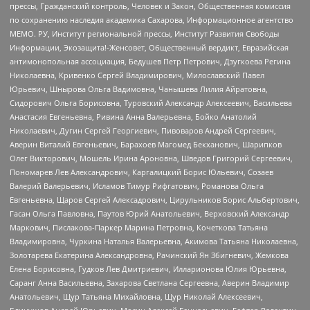
прессы, Гражданский контроль, Человек и Закон, Общественная комиссия
по сохранению наследия академика Сахарова, Информационное агентство
МЕМО. РУ, Институт региональной прессы, Институт Развития Свободы
Информации, Экозащита!-Женсовет, Общественный вердикт, Евразийская
антимонопольная ассоциация, Бедушев Петр Петрович, Дзугкоева Регина
Николаевна, Кривенко Сергей Владимирович, Милославский Павел
Юрьевич, Шнырова Ольга Вадимовна, Чанышева Лилия Айратовна,
Сидорович Ольга Борисовна, Туровский Александр Алексеевич, Васильева
Анастасия Евгеньевна, Ривина Анна Валерьевна, Бойко Анатолий
Николаевич, Дугин Сергей Георгиевич, Пивоваров Андрей Сергеевич,
Аверин Виталий Евгеньевич, Барахоев Магомед Бекханович, Шарипков
Олег Викторович, Мошель Ирина Ароновна, Шведов Григорий Сергеевич,
Пономарев Лев Александрович, Каргалицкий Борис Юльевич, Созаев
Валерий Валерьевич, Исламов Тимур Рифгатович, Романова Ольга
Евгеньевна, Щаров Сергей Алексадрович, Цирульников Борис Альбертович,
Гасан Ольга Павловна, Паутов Юрий Анатольевич, Верховский Александр
Маркович, Пислакова-Паркер Марина Петровна, Кочеткова Татьяна
Владимировна, Чуркина Наталья Валерьевна, Акимова Татьяна Николаевна,
Золотарева Екатерина Александровна, Рачинский Ян Збигневич, Жемкова
Елена Борисовна, Гудков Лев Дмитриевич, Илларионова Юлия Юрьевна,
Саранг Анна Васильевна, Захарова Светлана Сергеевна, Аверин Владимир
Анатольевич, Щур Татьяна Михайловна, Щур Николай Алексеевич,