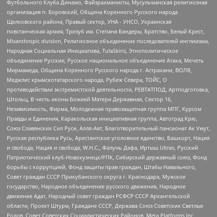
Футбольного Клуба Динамо, Файзрахманисты, Мусульманская религиозная
организация п. Боровский, Община Коренного Русского народа
Щелковского района, Правый сектор, УНА - УНСО, Украинская
повстанческая армия, Тризуб им. Степана Бандеры, Братство, Белый Крест,
Misanthropic division, Религиозное объединение последователей инглиизма,
Народная Социальная Инициатива, TulaSkins, Этнополитическое
объединение Русские, Русское национальное объединение Атака, Мечеть
Мирмамеда, Община Коренного Русского народа г. Астрахани, ВОЛЯ,
Меджлис крымскотатарского народа, Рубеж Севера, ТОЙС, О
противодействии экстремистской деятельности, РЕВТАТПОД, Артподготовка,
Штольц, В честь иконы Божией Матери Державная, Сектор 16,
Независимость, Фирма, Молодежная правозащитная группа МПГ, Курсом
Правды и Единения, Каракольская инициативная группа, Автоград Крю,
Союз Славянских Сил Руси, Алля-Аят, Благотворительный пансионат Ак Умут,
Русская республика Русь, Арестантское уголовное единство, Башкорт, Нация
и свобода, Нация и свобода, W.H.С., Фалунь Дафа, Иртыш Ultras, Русский
Патриотический клуб-Новокузнецк/РПК, Сибирский державный союз, Фонд
борьбы с коррупцией, Фонд защиты прав граждан, Штабы Навального,
Совет граждан СССР Прикубанского округа г. Краснодара, Мужское
государство, Народное объединение русского движения, Народное
движение Адат, Народный совет граждан РСФСР СССР Архангельской
области, Проект Штурм, Граждане СССР, Держава Союз Советских Светлых
Родов, Совет Советских Социалистических Районов, Meta Platforms Inc,