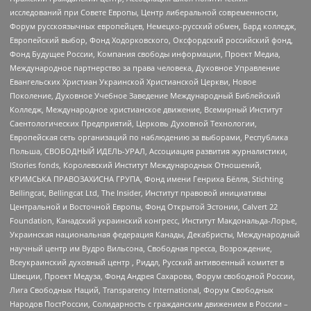
исследований при Совете Европы, Центр либеральной современности,
Форум русскоязычных европейцев, Немецко-русский обмен, Бард колледж,
Европейский выбор, Фонд Ходорковского, Оксфордский российский фонд,
Фонд Будущее России, Компания свободы информации, Проект Медиа,
Международное партнерство за права человека, Духовное Управление
Евангельских Христиан Украинской Христианской Церкви, Новое
Поколение, Духовное Учебное Заведение Международный Библейский
Колледж, Международное христианское движение, Всемирный Институт
Саентологических Предприятий, Церковь Духовной Технологии,
Европейская сеть организаций по наблюдению за выборами, Республика
Польша, СВОБОДНЫЙ ИДЕЛЬ-УРАЛ, Ассоциация развития журналистики,
IStories fonds, Королевский Институт Международных Отношений,
КРИМСЬКА ПРАВОЗАХИСНА ГРУПА, Фонд имени Генриха Бёлля, Stichting
Bellingcat, Bellingcat Ltd, The Insider, Институт правовой инициативы
Центральной и Восточной Европы, Фонд Открытой Эстонии, Calvert 22
Foundation, Канадский украинский конгресс, Институт Макдональда-Лорье,
Украинская национальная федерация Канады, Декабристы, Международный
научный центр им Вудро Вильсона, Свободная пресса, Возрождение,
Всеукраинский духовный центр , Риддл, Русский антивоенный комитет в
Швеции, Проект Медуза, Фонд Андрея Сахарова, Форум свободной России,
Лига Свободных Наций, Transparеncy International, Форум Свободных
Народов ПостРоссии, Солидарность с гражданским движением в России –