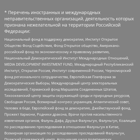
* Перечень иностранных и международных
неправительственных организаций, деятельность которых
признана нежелательной на территории Российской
Федерации:
Национальный фонд в поддержку демократии, Институт Открытое
Общество Фонд Содействия, Фонд Открытое общество, Американо-
российский фонд по экономическому и правовому развитию,
Национальный Демократический Институт Международных Отношений,
MEDIA DEVELOPMENT INVESTMENT FUND, Международный Республиканский
Институт, Открытая Россия, Институт современной России, Черноморский
фонд регионального сотрудничества, Европейская Платформа за
Демократические Выборы, Международный центр электоральных
исследований, Германский фонд Маршалла Соединенных Штатов,
Тихоокеанский центр защиты окружающей среды и природных ресурсов,
Свободная Россия, Всемирный конгресс украинцев, Атлантический совет,
Человек в беде, Европейский фонд за демократию, Джеймстаунский фонд,
Прожект Хармони, Родники дракона, Врачи против насильственного
извлечения органов, Фалунь Дафа, Друзья Фалуньгун, Фалуньгун, Коалиция
по расследованию преследования в отношении Фалуньгун в Китае,
Всемирная организация по расследованию преследований Фалуньгун,
Пражский гражданский центр, Ассоциация школ политических