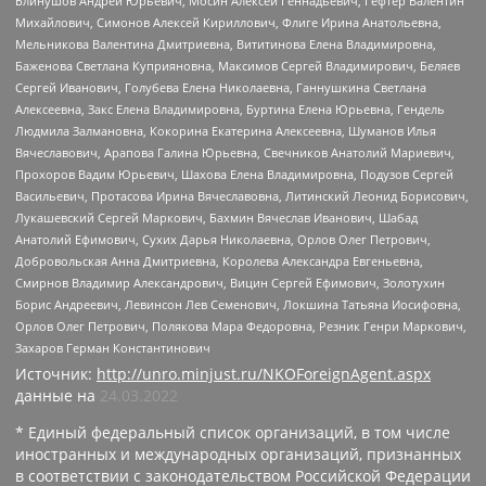
Блинушов Андрей Юрьевич, Мосин Алексей Геннадьевич, Гефтер Валентин
Михайлович, Симонов Алексей Кириллович, Флиге Ирина Анатольевна,
Мельникова Валентина Дмитриевна, Вититинова Елена Владимировна,
Баженова Светлана Куприяновна, Максимов Сергей Владимирович, Беляев
Сергей Иванович, Голубева Елена Николаевна, Ганнушкина Светлана
Алексеевна, Закс Елена Владимировна, Буртина Елена Юрьевна, Гендель
Людмила Залмановна, Кокорина Екатерина Алексеевна, Шуманов Илья
Вячеславович, Арапова Галина Юрьевна, Свечников Анатолий Мариевич,
Прохоров Вадим Юрьевич, Шахова Елена Владимировна, Подузов Сергей
Васильевич, Протасова Ирина Вячеславовна, Литинский Леонид Борисович,
Лукашевский Сергей Маркович, Бахмин Вячеслав Иванович, Шабад
Анатолий Ефимович, Сухих Дарья Николаевна, Орлов Олег Петрович,
Добровольская Анна Дмитриевна, Королева Александра Евгеньевна,
Смирнов Владимир Александрович, Вицин Сергей Ефимович, Золотухин
Борис Андреевич, Левинсон Лев Семенович, Локшина Татьяна Иосифовна,
Орлов Олег Петрович, Полякова Мара Федоровна, Резник Генри Маркович,
Захаров Герман Константинович
Источник:
http://unro.minjust.ru/NKOForeignAgent.aspx
данные на
24.03.2022
* Единый федеральный список организаций, в том числе
иностранных и международных организаций, признанных
в соответствии с законодательством Российской Федерации