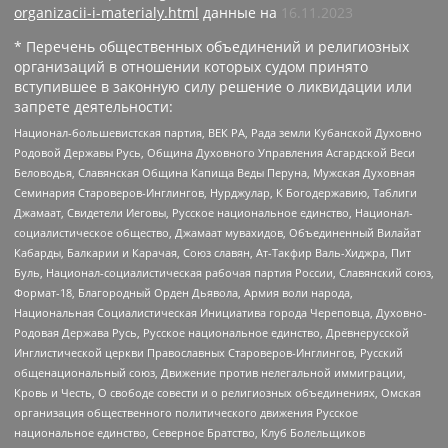
organizacii-i-materialy.html
данные на
16.11.2023
* Перечень общественных объединений и религиозных
организаций в отношении которых судом принято
вступившее в законную силу решение о ликвидации или
запрете деятельности:
Национал-большевистская партия, ВЕК РА, Рада земли Кубанской Духовно
Родовой Державы Русь, Община Духовного Управления Асгардской Веси
Беловодья, Славянская Община Капища Веды Перуна, Мужская Духовная
Семинария Староверов-Инглингов, Нурджулар, К Богодержавию, Таблиги
Джамаат, Свидетели Иеговы, Русское национальное единство, Национал-
социалистическое общество, Джамаат мувахидов, Объединенный Вилайат
Кабарды, Балкарии и Карачая, Союз славян, Ат-Такфир Валь-Хиджра, Пит
Буль, Национал-социалистическая рабочая партия России, Славянский союз,
Формат-18, Благородный Орден Дьявола, Армия воли народа,
Национальная Социалистическая Инициатива города Череповца, Духовно-
Родовая Держава Русь, Русское национальное единство, Древнерусской
Инглистической церкви Православных Староверов-Инглингов, Русский
общенациональный союз, Движение против нелегальной иммиграции,
Кровь и Честь, О свободе совести и о религиозных объединениях, Омская
организация общественного политического движения Русское
национальное единство, Северное Братство, Клуб Болельщиков