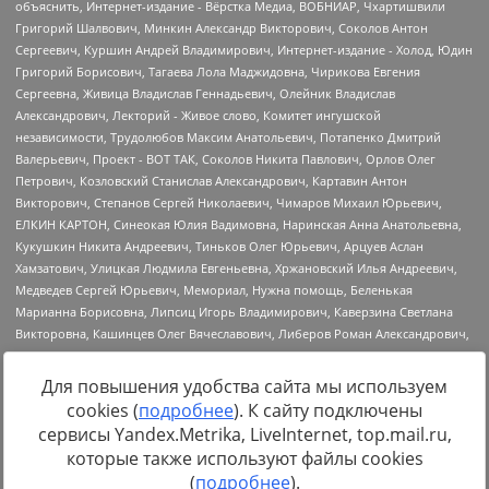
Для повышения удобства сайта мы используем
cookies (
подробнее
). К сайту подключены
Источник:
https://minjust.gov.ru/uploaded/files/reestr-
сервисы Yandex.Metrika, LiveInternet, top.mail.ru,
inostrannyih-agentov-22-03-2024.pdf
данные на
22.03.2024
которые также используют файлы cookies
(
подробнее
).