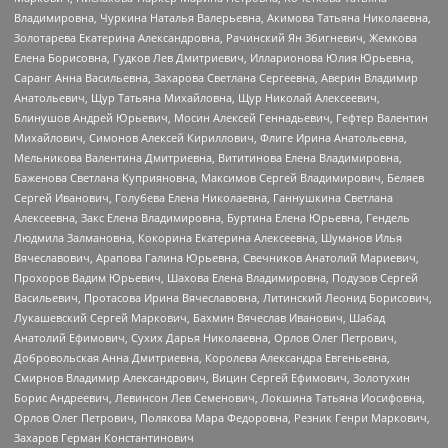
Владимировна, Чуркина Наталья Валерьевна, Акимова Татьяна Николаевна,
Золотарева Екатерина Александровна, Рачинский Ян Збигневич, Жемкова
Елена Борисовна, Гудков Лев Дмитриевич, Илларионова Юлия Юрьевна,
Саранг Анна Васильевна, Захарова Светлана Сергеевна, Аверин Владимир
Анатольевич, Щур Татьяна Михайловна, Щур Николай Алексеевич,
Блинушов Андрей Юрьевич, Мосин Алексей Геннадьевич, Гефтер Валентин
Михайлович, Симонов Алексей Кириллович, Флиге Ирина Анатольевна,
Мельникова Валентина Дмитриевна, Вититинова Елена Владимировна,
Баженова Светлана Куприяновна, Максимов Сергей Владимирович, Беляев
Сергей Иванович, Голубева Елена Николаевна, Ганнушкина Светлана
Алексеевна, Закс Елена Владимировна, Буртина Елена Юрьевна, Гендель
Людмила Залмановна, Кокорина Екатерина Алексеевна, Шуманов Илья
Вячеславович, Арапова Галина Юрьевна, Свечников Анатолий Мариевич,
Прохоров Вадим Юрьевич, Шахова Елена Владимировна, Подузов Сергей
Васильевич, Протасова Ирина Вячеславовна, Литинский Леонид Борисович,
Лукашевский Сергей Маркович, Бахмин Вячеслав Иванович, Шабад
Анатолий Ефимович, Сухих Дарья Николаевна, Орлов Олег Петрович,
Добровольская Анна Дмитриевна, Королева Александра Евгеньевна,
Смирнов Владимир Александрович, Вицин Сергей Ефимович, Золотухин
Борис Андреевич, Левинсон Лев Семенович, Локшина Татьяна Иосифовна,
Орлов Олег Петрович, Полякова Мара Федоровна, Резник Генри Маркович,
Захаров Герман Константинович