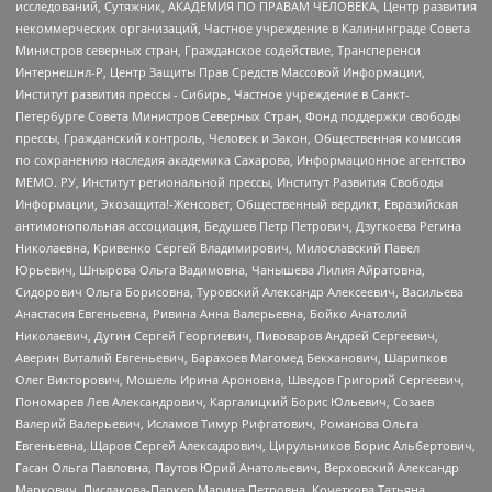
исследований, Сутяжник, АКАДЕМИЯ ПО ПРАВАМ ЧЕЛОВЕКА, Центр развития
некоммерческих организаций, Частное учреждение в Калининграде Совета
Министров северных стран, Гражданское содействие, Трансперенси
Интернешнл-Р, Центр Защиты Прав Средств Массовой Информации,
Институт развития прессы - Сибирь, Частное учреждение в Санкт-
Петербурге Совета Министров Северных Стран, Фонд поддержки свободы
прессы, Гражданский контроль, Человек и Закон, Общественная комиссия
по сохранению наследия академика Сахарова, Информационное агентство
МЕМО. РУ, Институт региональной прессы, Институт Развития Свободы
Информации, Экозащита!-Женсовет, Общественный вердикт, Евразийская
антимонопольная ассоциация, Бедушев Петр Петрович, Дзугкоева Регина
Николаевна, Кривенко Сергей Владимирович, Милославский Павел
Юрьевич, Шнырова Ольга Вадимовна, Чанышева Лилия Айратовна,
Сидорович Ольга Борисовна, Туровский Александр Алексеевич, Васильева
Анастасия Евгеньевна, Ривина Анна Валерьевна, Бойко Анатолий
Николаевич, Дугин Сергей Георгиевич, Пивоваров Андрей Сергеевич,
Аверин Виталий Евгеньевич, Барахоев Магомед Бекханович, Шарипков
Олег Викторович, Мошель Ирина Ароновна, Шведов Григорий Сергеевич,
Пономарев Лев Александрович, Каргалицкий Борис Юльевич, Созаев
Валерий Валерьевич, Исламов Тимур Рифгатович, Романова Ольга
Евгеньевна, Щаров Сергей Алексадрович, Цирульников Борис Альбертович,
Гасан Ольга Павловна, Паутов Юрий Анатольевич, Верховский Александр
Маркович, Пислакова-Паркер Марина Петровна, Кочеткова Татьяна