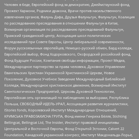
Человек в беде, Европейский фонд за демократию, Джеймстаунский фонд,
Прожект Хармони, Родники дракона, Врачи против насильственного
извлечения органов, Фалунь Дафа, Друзья Фалуньгун, Фалуньгун, Коалиция
по расследованию преследования в отношении Фалуньгун в Китае,
Всемирная организация по расследованию преследований Фалуньгун,
Пражский гражданский центр, Ассоциация школ политических
исследований при Совете Европы, Центр либеральной современности,
Форум русскоязычных европейцев, Немецко-русский обмен, Бард колледж,
Европейский выбор, Фонд Ходорковского, Оксфордский российский фонд,
Фонд Будущее России, Компания свободы информации, Проект Медиа,
Международное партнерство за права человека, Духовное Управление
Евангельских Христиан Украинской Христианской Церкви, Новое
Поколение, Духовное Учебное Заведение Международный Библейский
Колледж, Международное христианское движение, Всемирный Институт
Саентологических Предприятий, Церковь Духовной Технологии,
Европейская сеть организаций по наблюдению за выборами, Республика
Польша, СВОБОДНЫЙ ИДЕЛЬ-УРАЛ, Ассоциация развития журналистики,
IStories fonds, Королевский Институт Международных Отношений,
КРИМСЬКА ПРАВОЗАХИСНА ГРУПА, Фонд имени Генриха Бёлля, Stichting
Bellingcat, Bellingcat Ltd, The Insider, Институт правовой инициативы
Центральной и Восточной Европы, Фонд Открытой Эстонии, Calvert 22
Foundation, Канадский украинский конгресс, Институт Макдональда-Лорье,