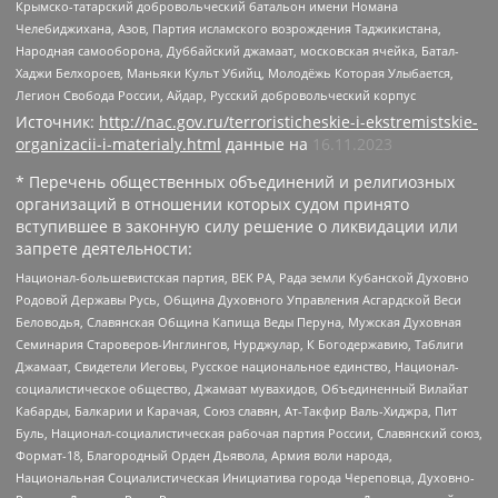
Крымско-татарский добровольческий батальон имени Номана
Челебиджихана, Азов, Партия исламского возрождения Таджикистана,
Народная самооборона, Дуббайский джамаат, московская ячейка, Батал-
Хаджи Белхороев, Маньяки Культ Убийц, Молодёжь Которая Улыбается,
Легион Свобода России, Айдар, Русский добровольческий корпус
Источник:
http://nac.gov.ru/terroristicheskie-i-ekstremistskie-
organizacii-i-materialy.html
данные на
16.11.2023
* Перечень общественных объединений и религиозных
организаций в отношении которых судом принято
вступившее в законную силу решение о ликвидации или
запрете деятельности:
Национал-большевистская партия, ВЕК РА, Рада земли Кубанской Духовно
Родовой Державы Русь, Община Духовного Управления Асгардской Веси
Беловодья, Славянская Община Капища Веды Перуна, Мужская Духовная
Семинария Староверов-Инглингов, Нурджулар, К Богодержавию, Таблиги
Джамаат, Свидетели Иеговы, Русское национальное единство, Национал-
социалистическое общество, Джамаат мувахидов, Объединенный Вилайат
Кабарды, Балкарии и Карачая, Союз славян, Ат-Такфир Валь-Хиджра, Пит
Буль, Национал-социалистическая рабочая партия России, Славянский союз,
Формат-18, Благородный Орден Дьявола, Армия воли народа,
Национальная Социалистическая Инициатива города Череповца, Духовно-