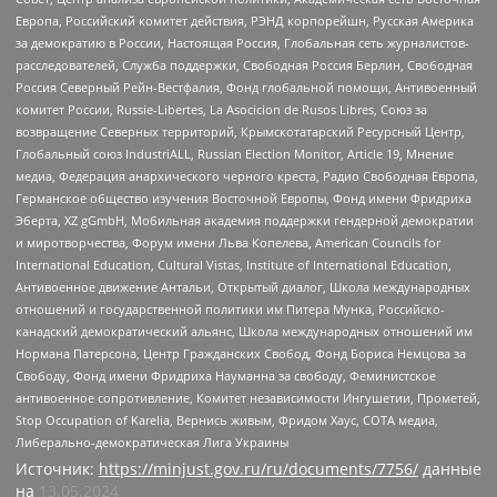
Европа, Российский комитет действия, РЭНД корпорейшн, Русская Америка
за демократию в России, Настоящая Россия, Глобальная сеть журналистов-
расследователей, Служба поддержки, Свободная Россия Берлин, Свободная
Россия Северный Рейн-Вестфалия, Фонд глобальной помощи, Антивоенный
комитет России, Russie-Libertes, La Asocicion de Rusos Libres, Союз за
возвращение Северных территорий, Крымскотатарский Ресурсный Центр,
Глобальный союз IndustriALL, Russian Election Monitor, Article 19, Мнение
медиа, Федерация анархического черного креста, Радио Свободная Европа,
Германское общество изучения Восточной Европы, Фонд имени Фридриха
Эберта, XZ gGmbH, Мобильная академия поддержки гендерной демократии
и миротворчества, Форум имени Льва Копелева, American Councils for
International Education, Cultural Vistas, Institute of International Education,
Антивоенное движение Антальи, Открытый диалог, Школа международных
отношений и государственной политики им Питера Мунка, Российско-
канадский демократический альянс, Школа международных отношений им
Нормана Патерсона, Центр Гражданских Свобод, Фонд Бориса Немцова за
Свободу, Фонд имени Фридриха Науманна за свободу, Феминистское
антивоенное сопротивление, Комитет независимости Ингушетии, Прометей,
Stop Occupation of Karelia, Вернись живым, Фридом Хаус, СОТА медиа,
Либерально-демократическая Лига Украины
Источник:
https://minjust.gov.ru/ru/documents/7756/
данные
на
13.05.2024