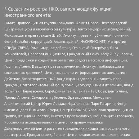
* Сведения реестра НКО, выполняющих функции
иностранного агента:
Лилит, Правозащитная группа Гражданин.Армия.Право, Нижегородский
центр немецкой и европейской культуры, Центр гендерных исследований,
Фонд защиты прав граждан Штаб, Институт права и публичной политики,
Фонд борьбы с коррупцией, Альянс врачей, НАСИЛИЮ.НЕТ, Мы против
СПИДа, СВЕЧА, Гуманитарное действие, Открытый Петербург, Лига
Избирателей, Правовая инициатива, Гражданский Союз, Хасдей Ерушалаим,
Центр поддержки и содействия развитию средств массовой информации,
Горячая Линия, В защиту прав заключенных, Институт глобализации и
социальных движений, Центр социально-информационных инициатив
Действие, Благотворительный фонд охраны здоровья и защиты прав
граждан, Благотворительный фонд помощи осужденным и их семьям, Фонд
Тольятти, Новое время, Серебряная тайга, Так-Так-Так, Сова, центр Анна,
Проект Апрель, Самарская губерния, Эра здоровья, Мемориал,
Аналитический Центр Юрия Левады, Издательство Парк Гагарина, Фонд
имени Андрея Рылькова, Сфера, Центр СИБАЛЬТ, Уральская правозащитная
группа, Женщины Евразии, Институт прав человека, Фонд защиты гласности,
Российский исследовательский центр по правам человека,
Дальневосточный центр развития гражданских инициатив и социального
партнерства, Гражданское действие, Центр независимых социологических