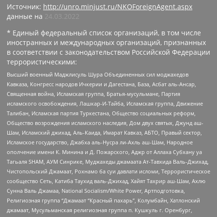
Источник:
http://unro.minjust.ru/NKOForeignAgent.aspx
данные на
24.03.2022
* Единый федеральный список организаций, в том числе
иностранных и международных организаций, признанных
в соответствии с законодательством Российской Федерации
террористическими:
Высший военный Маджлисуль Шура Объединенных сил моджахедов
Кавказа, Конгресс народов Ичкерии и Дагестана, База, Асбат аль-Ансар,
Священная война, Исламская группа, Братья-мусульмане, Партия
исламского освобождения, Лашкар-И-Тайба, Исламская группа, Движение
Талибан, Исламская партия Туркестана, Общество социальных реформ,
Общество возрождения исламского наследия, Дом двух святых, Джунд аш-
Шам, Исламский джихад, Аль-Каида, Имарат Кавказ, АБТО, Правый сектор,
Исламское государство, Джабха аль-Нусра ли-Ахль аш-Шам, Народное
ополчение имени К. Минина и Д. Пожарского, Аджр от Аллаха Субхану уа
Тагьаля SHAM, АУМ Синрике, Муджахеды джамаата Ат-Тавхида Валь-Джихад,
Чистопольский Джамаат, Рохнамо ба суи давлати исломи, Террористическое
сообщество Сеть, Катиба Таухид валь-Джихад, Хайят Тахрир аш-Шам, Ахлю
Сунна Валь Джамаа, National Socialism/White Power, Артподготовка,
Религиозная группа “Джамаат “Красный пахарь”, Колумбайн, Хатлонский
джамаат, Мусульманская религиозная группа п. Кушкуль г. Оренбург,