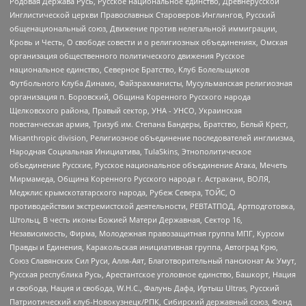
Родовая Держава Русь, Русское национальное единство, Древнерусской
Инглистической церкви Православных Староверов-Инглингов, Русский
общенациональный союз, Движение против нелегальной иммиграции,
Кровь и Честь, О свободе совести и о религиозных объединениях, Омская
организация общественного политического движения Русское
национальное единство, Северное Братство, Клуб Болельщиков
Футбольного Клуба Динамо, Файзрахманисты, Мусульманская религиозная
организация п. Боровский, Община Коренного Русского народа
Щелковского района, Правый сектор, УНА - УНСО, Украинская
повстанческая армия, Тризуб им. Степана Бандеры, Братство, Белый Крест,
Misanthropic division, Религиозное объединение последователей инглиизма,
Народная Социальная Инициатива, TulaSkins, Этнополитическое
объединение Русские, Русское национальное объединение Атака, Мечеть
Мирмамеда, Община Коренного Русского народа г. Астрахани, ВОЛЯ,
Меджлис крымскотатарского народа, Рубеж Севера, ТОЙС, О
противодействии экстремистской деятельности, РЕВТАТПОД, Артподготовка,
Штольц, В честь иконы Божией Матери Державная, Сектор 16,
Независимость, Фирма, Молодежная правозащитная группа МПГ, Курсом
Правды и Единения, Каракольская инициативная группа, Автоград Крю,
Союз Славянских Сил Руси, Алля-Аят, Благотворительный пансионат Ак Умут,
Русская республика Русь, Арестантское уголовное единство, Башкорт, Нация
и свобода, Нация и свобода, W.H.С., Фалунь Дафа, Иртыш Ultras, Русский
Патриотический клуб-Новокузнецк/РПК, Сибирский державный союз, Фонд