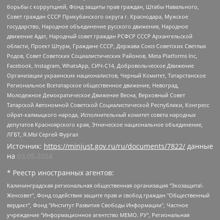
борьбы с коррупцией, Фонд защиты прав граждан, Штабы Навального,
Совет граждан СССР Прикубанского округа г. Краснодара, Мужское
государство, Народное объединение русского движения, Народное
движение Адат, Народный совет граждан РСФСР СССР Архангельской
области, Проект Штурм, Граждане СССР, Держава Союз Советских Светлых
Родов, Совет Советских Социалистических Районов, Meta Platforms Inc,
Facebook, Instagram, WhatsApp, СИЧ-С14, Добровольческое Движение
Организации украинских националистов, Черный Комитет, Татарстанское
Региональное Всетатарское общественное движение, Невоград,
Молодежное Демократическое Движение Весна, Верховный Совет
Татарской Автономной Советской Социалистической Республики, Конгресс
ойрат-калмыцкого народа, Исполнительный комитет совета народных
депутатов Красноярского края, Этническое национальное объединение,
ЛГБТ, Я.МЫ Сергей Фургал
Источник:
https://minjust.gov.ru/ru/documents/7822/
данные
на
03.05.2024
* Реестр иностранных агентов:
Калининградская региональная общественная организация "Экозащита!-Женсовет", Фонд содействия защите прав и свобод граждан "Общественный вердикт", Фонд "Институт Развития Свободы Информации", Частное учреждение "Информационное агентство МЕМО. РУ", Региональная общественная организация "Общественная комиссия по сохранению наследия академика Сахарова", Фонд поддержки свободы прессы, Санкт-Петербургская общественная правозащитная организация "Гражданский контроль", Межрегиональная общественная организация "Информационно-просветительский центр "Мемориал", Региональный Фонд "Центр Защиты Прав Средств Массовой Информации", с 05.12.2023 Фонд "Центр Защиты Прав Средств массовой информации", Региональная общественная благотворительная организация помощи беженцам и мигрантам "Гражданское содействие", Негосударственное образовательное учреждение дополнительного профессионального образования (повышение квалификации) специалистов "АКАДЕМИЯ ПО ПРАВАМ ЧЕЛОВЕКА", Свердловская региональная общественная организация "Сутяжник", Автономная некоммерческая организация "Центр независимых социологических исследований", Союз общественных объединений "Российский исследовательский центр по правам человека", Региональное общественное учреждение научно-информационный центр "МЕМОРИАЛ", Некоммерческая организация "Фонд защиты гласности", Автономная некоммерческая организация "Институт прав человека", Городская общественная организация "Екатеринбургское общество "МЕМОРИАЛ", Городская общественная организация "Рязанское историко-просветительское и правозащитное общество "Мемориал" (Рязанский Мемориал), Челябинский региональный орган общественной самодеятельности – женское общественное объединение "Женщины Евразии", Челябинский региональный орган общественной самодеятельности "Уральская правозащитная группа", Фонд содействия защите здоровья и социальной справедливости имени Андрея Рылькова, Автономная Некоммерческая Организация "Аналитический Центр Юрия Левады", Автономная некоммерческая организация социальной поддержки населения "Проект Апрель", Региональная общественная организация помощи женщинам и детям, находящимся в кризисной ситуации "Информационно-методический центр "Анна", Фонд содействия развитию массовых коммуникаций и правовому просвещению "Так-так-Так", Фонд содействия устойчивому развитию "Серебряная тайга", Свердловский региональный общественный фонд социальных проектов "Новое время", "Idel.Реалии", Кавказ.Реалии, Крым.Реалии, Телеканал Настоящее Время, Татаро-башкирская служба Радио Свобода (Azatliq Radiosi), Радио Свободная Европа/Радио Свобода (PCE/PC), "Сибирь.Реалии", "Фактограф", Благотворительный фонд помощи осужденным и их семьям, Автономная некоммерческая организация "Институт глобализации и социальных движений", Фонд "В защиту прав заключенных", Частное учреждение "Центр поддержки и содействия развитию средств массовой информации", Пензенский региональный общественный благотворительный фонд "Гражданский союз", "Север.Реалии", Некоммерческая организация Фонд "Правовая инициатива", Общество с ограниченной ответственностью "Радио Свободная Европа/Радио Свобода", Чешское информационное агентство "MEDIUM-ORIENT", Красноярская региональная общественная организация "Мы против СПИДа", Камалягин Денис Николаевич, Маркелов Сергей Евгеньевич, Пономарев Лев Александрович, Савицкая Людмила Алексеевна, Автономная некоммерческая организация "Центр по работе с проблемой насилия "НАСИЛИЮ.НЕТ", Межрегиональный профессиональный союз работников здравоохранения "Альянс врачей", Юридическое лицо, зарегистрированное в Латвийской Республике, SIA "Medusa Project" (регистрационный номер 40103797863, дата регистрации 10.06.2014), Некоммерческая организация "Фонд по борьбе с коррупцией", Автономная некоммерческая организация "Институт права и публичной политики", Баданин Роман Сергеевич, Гликин Максим Александрович, Железнова Мария Михайловна, Лукьянова Юлия Сергеевна, Маетная Елизавета Витальевна, Маняхин Петр Борисович, Чуракова Ольга Владимировна, Ярош Юлия Петровна, Юридическое лицо "The Insider SIA", зарегистрированное в Риге, Латвийская Республика (дата регистрации 26.06.2015), являющееся администратором доменного имени интернет-издания "The Insider SIA", https://theins.ru, Постернак Алексей Евгеньевич, Рубин Михаил Аркадьевич, Анин Роман Александрович, Юридическое лицо Istories fonds, зарегистрированное в Латвийской Республике (регистрационный номер 50008295751, дата регистрации 24.02.2020), Великовский Дмитрий Александрович, Долинина Ирина Николаевна, Мароховская Алеся Алексеевна, Шлейнов Роман Юрьевич, Шмагун Олеся Валентиновна, Общество с ограниченной ответственностью "Альтаир 2021", Общество с ограниченной ответственностью "Вега 2021", Общество с ограниченной ответственностью "Главный редактор 2021", Общество с ограниченной ответственностью "Ромашки монолит", Важенков Артем Валерьевич, Ивановская областная общественная организация "Центр гендерных исследований", Гурман Юрий Альбертович, Медиапроект "ОВД-Инфо", Егоров Владимир Владимирович, Жилинский Владимир Александрович, Общество с ограниченной ответственностью "ЗП", Иванова София Юрьевна, Карезина Инна Павловна, Кильтау Екатерина Викторовна, Петров Алексей Викторович, Пискунов Сергей Евгеньевич, Смирнов Сергей Сергеевич, Тихонов Михаил Сергеевич, Общество с ограниченной ответственностью "ЖУРНАЛИСТ-ИНОСТРАННЫЙ АГЕНТ", Арапова Галина Юрьевна, Вольтская Татьяна Анатольевна, Американская компания "Mason G.E.S. Anonymous Foundation" (США), являющаяся владельцем интернет-издания https://mnews.world/, Компания "Stichting Bellingcat", зарегистрированная в Нидерландах (дата регистрации 11.07.2018), Захаров Андрей Вячеславович, Клепиковская Екатерина Дмитриевна, Общество с ограниченной ответственностью "МЕМО", Перл Роман Александрович, Симонов Евгений Алексеевич, Соловьева Елена Анатольевна, Сотников Даниил Владимирович, Сурначева Елизавета Дмитриевна, Автономная некоммерческая организация по защите прав человека и информированию населения "Якутия – Наше Мнение", Общество с ограниченной ответственностью "Москоу диджитал медиа", с 26.01.2023 Общество с ограниченной ответственностью "Чайка Белые сады", Ветошкина Валерия Валерьевна, Заговора Максим Александрович, Межрегиональное общественное движение "Российская ЛГБТ - сеть", Оленичев Максим Владимирович, Павлов Иван Юрьевич, Скворцова Елена Сергеевна, Общество с ограниченной ответственностью "Как бы инагент", Кочетков Игорь Викторович, Общество с ограниченной ответственностью "Честные выборы", Еланчик Олег Александрович, Общество с ограниченной ответственностью "Нобелевский призыв", Гималова Регина Эмилевна, Григорьев Андрей Валерьевич, Григорьева Алина Александровна, Ассоциация по содействию защите прав призывников, альтернативнослужащих и военнослужащих "Правозащитная группа "Гражданин.Армия.Право", Хисамова Регина Фаритовна, Автономная некоммерческая организация по реализации социально-правовых программ "Лилит", Дальневосточное общественное движение "Маяк", Санкт-Петербургская ЛГБТ-инициативная группа "Выход", Инициативная группа ЛГБТ+ "Реверс", Алексеев Андрей Викторович, Бекбулатова Таисия Львовна, Беляев Иван Михайлович, Владыкина Елена Сергеевна, Гельман Марат Александрович, Никульшина Вероника Юрьевна, Толоконникова Надежда Андреевна, Шендерович Виктор Анатольевич, Общество с ограниченной ответственностью "Данное сообщение", Общество с ограниченной ответственностью Издательский дом "Новая глава", Айнбиндер Александра Александровна, Московский комьюнити-центр для ЛГБТ+инициатив, Благотворительный фонд развития филантропии, Deutsche Welle (Германия, Kurt-Schumacher-Strasse 3, 53113 Bonn), Борзунова Мария Михайловна, Воробьев Виктор Викторович, Голубева Анна Львовна, Константинова Алла Михайловна, Малкова Ирина Владимировна, Мурадов Мурад Абдулгалимович, Осетинская Елизавета Николаевна, Понасенков Евгений Николаевич, Ганапольский Матвей Юрьевич, Киселев Евгений Алексеевич, Борухович Ирина Григорьевна, Дремин Иван Тимофеевич, Дубровский Дмитрий Викторович, Красноярская региональная общественная организация поддержки и развития альтернативных образовательных технологий и межкультурных коммуникаций "ИНТЕРРА", Маяковская Екатерина Алексеевна, Фейгин Марк Захарович, Филимонов Андрей Викторович, Дзугкоева Регина Николаевна, Доброхотов Роман Александрович, Дудь Юрий Александрович, Елкин Сергей Владимирович, Кругликов Кирилл Игоревич, Сабунаева Мария Леонидовна, Семенов Алексей Владимирович, Шаинян Карен Багратович, Шульман Екатерина Михайловна, Асафьев Артур Валерьевич, Вахштайн Виктор Семенович, Венедиктов Алексей Алексеевич, Лушникова Екатерина Евгеньевна, Волков Леонид Михайлович, Невзоров Александр Глебович, Пархоменко Сергей Борисович, Сироткин Ярослав Николаевич, Кара-Мурза Владимир Владимирович, Баранова Наталья Владимировна, Гозман Леонид Яковлевич, Кагарлицкий Борис Юльевич, Климарев Михаил Валерьевич, Милов Владимир Станиславович, Автономная некоммерческая организация Краснодарский центр современного искусства "Типография", Моргенштерн Алишер Тагирович, Соболь Любовь Эдуардовна, Общество с ограниченной ответственностью "ЛИЗА НОРМ", Каспаров Гарри Кимович, Ходорковский Михаил Борисович, Общество с ограниченной ответственностью "Апрельские тезисы", Данилович Ирина Брониславовна, Кашин Олег Владимирович, Петров Николай Владимирович, Пивоваров Алексей Владимирович, Соколов Михаил Владимирович, Цветкова Юлия Владимировна, Чичваркин Евгений Александрович, Комитет против пыток/Команда против пыток, Общество с ограниченной ответственностью "Первый научный", Общество с ограниченной ответственностью "Вертолет и ко", Белоцерковская Вероника Борисовна, Кац Максим Евгеньевич, Лазарева Татьяна Юрьевна, Шаведдинов Руслан Табризович, Яшин Илья Валерьевич, Общество с ограниченной ответственностью "Иноагент ААВ", Алешковский Дмитрий Петрович, Альбац Евгения Марковна, Быков Дмитрий Львович, Галямина Юлия Евгеньевна, Лойко Сергей Леонидович, Мартынов Кирилл Константинович, Медведев Сергей Александрович, Крашенинников Федор Геннадиевич, Гордеева Катерина Вл