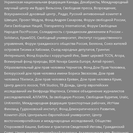
Украинская национальная федерация Канады, Декабристы, Международный
научный центр им Вудро Вильсона, Свободная пресса, Возрождение,
Всеукраинский духовный центр , Риддл, Русский антивоенный комитет в
Швеции, Проект Медуза, Фонд Андрея Сахарова, Форум свободной России,
Лига Свободных Наций, Transparеncy International, Форум Свободных
Народов ПостРоссии, Солидарность с гражданским движением в России –
Solidarus, КрымSOS, Свободный университет, Институт государственного
управления, Форум гражданского общества Россия, Беллона, Союз жителей
островов Тисима и Хабомаи, Съезд народных депутатов, Гринпис
Интернешнл, Фонд борьбы с коррупцией Инк, Завет церквей TCCN, Агора,
Всемирный фонд природы, BDR Novaja Gazeta-Europe, Алтай проект,
Образовательный дом прав человека Чернигов, Фонд Дом Прав Человека,
Белорусский дом прав человека имени Бориса Звозскова, Дом прав
человека Тбилиси, Дом прав человека Ереван, Дом прав человека Крым,
Центр дикого лосося, TVR Studios, ТВ Дождь, Центр европейских
исследований им Вилфрида Мартенса, Сетевое объединение журналистов
расследователей, АЛЛАТРА, За свободную Россию, Свободная Бурятия, Uralic,
UnKremlin, Международная федерация транспортных рабочих, ИстЧам
Финланд, Гудзоновский институт, Фонд Демократического Развития,
Комитет-2024, Центрально-Европейский университет, Центр
восточноевропейских и международных исследований, Общество
Сторожевой башни, Библии и трактатов Свидетелей Иеговы, Гражданский
Совет, Центр анализа европейской политики, Академическая сеть Восточная