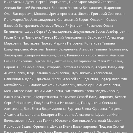
Николаевич, Дугин Сергей Георгиевич, Пивоваров Андрей Сергеевич,
Аверин Виталий Евгеньевич, Барахоев Магомед Бекханович, Шарипков
Олег Викторович, Мошель Ирина Ароновна, Шведов Григорий Сергеевич,
Пономарев Лев Александрович, Каргалицкий Борис Юльевич, Созаев
Валерий Валерьевич, Исламов Тимур Рифгатович, Романова Ольга
Евгеньевна, Щаров Сергей Алексадрович, Цирульников Борис Альбертович,
Гасан Ольга Павловна, Паутов Юрий Анатольевич, Верховский Александр
Маркович, Пислакова-Паркер Марина Петровна, Кочеткова Татьяна
Владимировна, Чуркина Наталья Валерьевна, Акимова Татьяна Николаевна,
Золотарева Екатерина Александровна, Рачинский Ян Збигневич, Жемкова
Елена Борисовна, Гудков Лев Дмитриевич, Илларионова Юлия Юрьевна,
Саранг Анна Васильевна, Захарова Светлана Сергеевна, Аверин Владимир
Анатольевич, Щур Татьяна Михайловна, Щур Николай Алексеевич,
Блинушов Андрей Юрьевич, Мосин Алексей Геннадьевич, Гефтер Валентин
Михайлович, Симонов Алексей Кириллович, Флиге Ирина Анатольевна,
Мельникова Валентина Дмитриевна, Вититинова Елена Владимировна,
Баженова Светлана Куприяновна, Максимов Сергей Владимирович, Беляев
Сергей Иванович, Голубева Елена Николаевна, Ганнушкина Светлана
Алексеевна, Закс Елена Владимировна, Буртина Елена Юрьевна, Гендель
Людмила Залмановна, Кокорина Екатерина Алексеевна, Шуманов Илья
Вячеславович, Арапова Галина Юрьевна, Свечников Анатолий Мариевич,
Прохоров Вадим Юрьевич, Шахова Елена Владимировна, Подузов Сергей
Васильевич, Протасова Ирина Вячеславовна, Литинский Леонид Борисович,