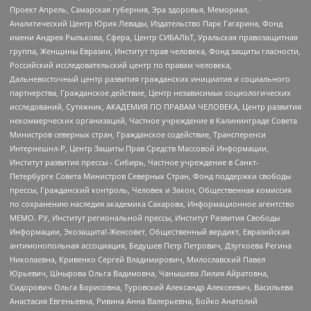
Проект Апрель, Самарская губерния, Эра здоровья, Мемориал,
Аналитический Центр Юрия Левады, Издательство Парк Гагарина, Фонд
имени Андрея Рылькова, Сфера, Центр СИБАЛЬТ, Уральская правозащитная
группа, Женщины Евразии, Институт прав человека, Фонд защиты гласности,
Российский исследовательский центр по правам человека,
Дальневосточный центр развития гражданских инициатив и социального
партнерства, Гражданское действие, Центр независимых социологических
исследований, Сутяжник, АКАДЕМИЯ ПО ПРАВАМ ЧЕЛОВЕКА, Центр развития
некоммерческих организаций, Частное учреждение в Калининграде Совета
Министров северных стран, Гражданское содействие, Трансперенси
Интернешнл-Р, Центр Защиты Прав Средств Массовой Информации,
Институт развития прессы - Сибирь, Частное учреждение в Санкт-
Петербурге Совета Министров Северных Стран, Фонд поддержки свободы
прессы, Гражданский контроль, Человек и Закон, Общественная комиссия
по сохранению наследия академика Сахарова, Информационное агентство
МЕМО. РУ, Институт региональной прессы, Институт Развития Свободы
Информации, Экозащита!-Женсовет, Общественный вердикт, Евразийская
антимонопольная ассоциация, Бедушев Петр Петрович, Дзугкоева Регина
Николаевна, Кривенко Сергей Владимирович, Милославский Павел
Юрьевич, Шнырова Ольга Вадимовна, Чанышева Лилия Айратовна,
Сидорович Ольга Борисовна, Туровский Александр Алексеевич, Васильева
Анастасия Евгеньевна, Ривина Анна Валерьевна, Бойко Анатолий