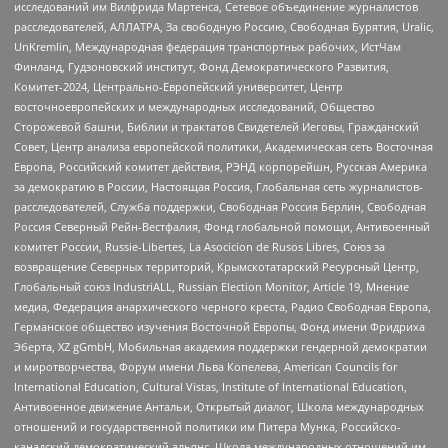
исследований им Вилфрида Мартенса, Сетевое объединение журналистов
расследователей, АЛЛАТРА, За свободную Россию, Свободная Бурятия, Uralic,
UnKremlin, Международная федерация транспортных рабочих, ИстЧам
Финланд, Гудзоновский институт, Фонд Демократического Развития,
Комитет-2024, Центрально-Европейский университет, Центр
восточноевропейских и международных исследований, Общество
Сторожевой башни, Библии и трактатов Свидетелей Иеговы, Гражданский
Совет, Центр анализа европейской политики, Академическая сеть Восточная
Европа, Российский комитет действия, РЭНД корпорейшн, Русская Америка
за демократию в России, Настоящая Россия, Глобальная сеть журналистов-
расследователей, Служба поддержки, Свободная Россия Берлин, Свободная
Россия Северный Рейн-Вестфалия, Фонд глобальной помощи, Антивоенный
комитет России, Russie-Libertes, La Asocicion de Rusos Libres, Союз за
возвращение Северных территорий, Крымскотатарский Ресурсный Центр,
Глобальный союз IndustriALL, Russian Election Monitor, Article 19, Мнение
медиа, Федерация анархического черного креста, Радио Свободная Европа,
Германское общество изучения Восточной Европы, Фонд имени Фридриха
Эберта, XZ gGmbH, Мобильная академия поддержки гендерной демократии
и миротворчества, Форум имени Льва Копелева, American Councils for
International Education, Cultural Vistas, Institute of International Education,
Антивоенное движение Антальи, Открытый диалог, Школа международных
отношений и государственной политики им Питера Мунка, Российско-
канадский демократический альянс, Школа международных отношений им