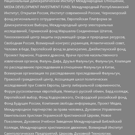
Национальный Демократический Институт Международных Отношений,
MEDIA DEVELOPMENT INVESTMENT FUND, Международный Республиканский
Институт, Открытая Россия, Институт современной России, Черноморский
фонд регионального сотрудничества, Европейская Платформа за
Демократические Выборы, Международный центр электоральных
исследований, Германский фонд Маршалла Соединенных Штатов,
Тихоокеанский центр защиты окружающей среды и природных ресурсов,
Свободная Россия, Всемирный конгресс украинцев, Атлантический совет,
Человек в беде, Европейский фонд за демократию, Джеймстаунский фонд,
Прожект Хармони, Родники дракона, Врачи против насильственного
извлечения органов, Фалунь Дафа, Друзья Фалуньгун, Фалуньгун, Коалиция
по расследованию преследования в отношении Фалуньгун в Китае,
Всемирная организация по расследованию преследований Фалуньгун,
Пражский гражданский центр, Ассоциация школ политических
исследований при Совете Европы, Центр либеральной современности,
Форум русскоязычных европейцев, Немецко-русский обмен, Бард колледж,
Европейский выбор, Фонд Ходорковского, Оксфордский российский фонд,
Фонд Будущее России, Компания свободы информации, Проект Медиа,
Международное партнерство за права человека, Духовное Управление
Евангельских Христиан Украинской Христианской Церкви, Новое
Поколение, Духовное Учебное Заведение Международный Библейский
Колледж, Международное христианское движение, Всемирный Институт
Саентологических Предприятий, Церковь Духовной Технологии,