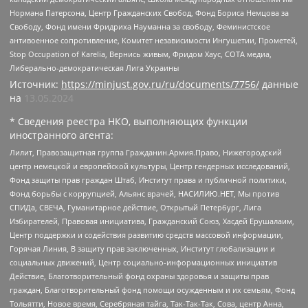
Нормана Патерсона, Центр Гражданских Свобод, Фонд Бориса Немцова за
Свободу, Фонд имени Фридриха Науманна за свободу, Феминистское
антивоенное сопротивление, Комитет независимости Ингушетии, Прометей,
Stop Occupation of Karelia, Вернись живым, Фридом Хаус, СОТА медиа,
Либерально-демократическая Лига Украины
Источник:
https://minjust.gov.ru/ru/documents/7756/
данные
на
13.05.2024
* Сведения реестра НКО, выполняющих функции
иностранного агента:
Лилит, Правозащитная группа Гражданин.Армия.Право, Нижегородский
центр немецкой и европейской культуры, Центр гендерных исследований,
Фонд защиты прав граждан Штаб, Институт права и публичной политики,
Фонд борьбы с коррупцией, Альянс врачей, НАСИЛИЮ.НЕТ, Мы против
СПИДа, СВЕЧА, Гуманитарное действие, Открытый Петербург, Лига
Избирателей, Правовая инициатива, Гражданский Союз, Хасдей Ерушалаим,
Центр поддержки и содействия развитию средств массовой информации,
Горячая Линия, В защиту прав заключенных, Институт глобализации и
социальных движений, Центр социально-информационных инициатив
Действие, Благотворительный фонд охраны здоровья и защиты прав
граждан, Благотворительный фонд помощи осужденным и их семьям, Фонд
Тольятти, Новое время, Серебряная тайга, Так-Так-Так, Сова, центр Анна,