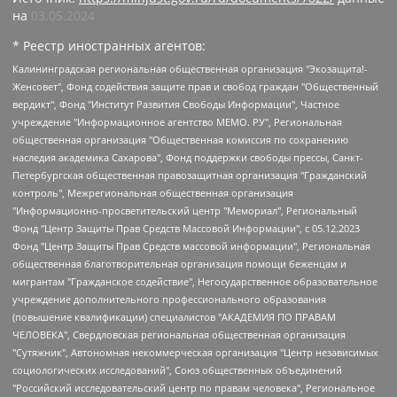
на
03.05.2024
* Реестр иностранных агентов:
Калининградская региональная общественная организация "Экозащита!-Женсовет", Фонд содействия защите прав и свобод граждан "Общественный вердикт", Фонд "Институт Развития Свободы Информации", Частное учреждение "Информационное агентство МЕМО. РУ", Региональная общественная организация "Общественная комиссия по сохранению наследия академика Сахарова", Фонд поддержки свободы прессы, Санкт-Петербургская общественная правозащитная организация "Гражданский контроль", Межрегиональная общественная организация "Информационно-просветительский центр "Мемориал", Региональный Фонд "Центр Защиты Прав Средств Массовой Информации", с 05.12.2023 Фонд "Центр Защиты Прав Средств массовой информации", Региональная общественная благотворительная организация помощи беженцам и мигрантам "Гражданское содействие", Негосударственное образовательное учреждение дополнительного профессионального образования (повышение квалификации) специалистов "АКАДЕМИЯ ПО ПРАВАМ ЧЕЛОВЕКА", Свердловская региональная общественная организация "Сутяжник", Автономная некоммерческая организация "Центр независимых социологических исследований", Союз общественных объединений "Российский исследовательский центр по правам человека", Региональное общественное учреждение научно-информационный центр "МЕМОРИАЛ", Некоммерческая организация "Фонд защиты гласности", Автономная некоммерческая организация "Институт прав человека", Городская общественная организация "Екатеринбургское общество "МЕМОРИАЛ", Городская общественная организация "Рязанское историко-просветительское и правозащитное общество "Мемориал" (Рязанский Мемориал), Челябинский региональный орган общественной самодеятельности – женское общественное объединение "Женщины Евразии", Челябинский региональный орган общественной самодеятельности "Уральская правозащитная группа", Фонд содействия защите здоровья и социальной справедливости имени Андрея Рылькова, Автономная Некоммерческая Организация "Аналитический Центр Юрия Левады", Автономная некоммерческая организация социальной поддержки населения "Проект Апрель", Региональная общественная организация помощи женщинам и детям, находящимся в кризисной ситуации "Информационно-методический центр "Анна", Фонд содействия развитию массовых коммуникаций и правовому просвещению "Так-так-Так", Фонд содействия устойчивому развитию "Серебряная тайга", Свердловский региональный общественный фонд социальных проектов "Новое время", "Idel.Реалии", Кавказ.Реалии, Крым.Реалии, Телеканал Настоящее Время, Татаро-башкирская служба Радио Свобода (Azatliq Radiosi), Радио Свободная Европа/Радио Свобода (PCE/PC), "Сибирь.Реалии", "Фактограф", Благотворительный фонд помощи осужденным и их семьям, Автономная некоммерческая организация "Институт глобализации и социальных движений", Фонд "В защиту прав заключенных", Частное учреждение "Центр поддержки и содействия развитию средств массовой информации", Пензенский региональный общественный благотворительный фонд "Гражданский союз", "Север.Реалии", Некоммерческая организация Фонд "Правовая инициатива", Общество с ограниченной ответственностью "Радио Свободная Европа/Радио Свобода", Чешское информационное агентство "MEDIUM-ORIENT", Красноярская региональная общественная организация "Мы против СПИДа", Камалягин Денис Николаевич, Маркелов Сергей Евгеньевич, Пономарев Лев Александрович, Савицкая Людмила Алексеевна, Автономная некоммерческая организация "Центр по работе с проблемой насилия "НАСИЛИЮ.НЕТ", Межрегиональный профессиональный союз работников здравоохранения "Альянс врачей", Юридическое лицо, зарегистрированное в Латвийской Республике, SIA "Medusa Project" (регистрационный номер 40103797863, дата регистрации 10.06.2014), Некоммерческая организация "Фонд по борьбе с коррупцией", Автономная некоммерческая организация "Институт права и публичной политики", Баданин Роман Сергеевич, Гликин Максим Александрович, Железнова Мария Михайловна, Лукьянова Юлия Сергеевна, Маетная Елизавета Витальевна, Маняхин Петр Борисович, Чуракова Ольга Владимировна, Ярош Юлия Петровна, Юридическое лицо "The Insider SIA", зарегистрированное в Риге, Латвийская Республика (дата регистрации 26.06.2015), являющееся администратором доменного имени интернет-издания "The Insider SIA", https://theins.ru, Постернак Алексей Евгеньевич, Рубин Михаил Аркадьевич, Анин Роман Александрович, Юридическое лицо Istories fonds, зарегистрированное в Латвийской Республике (регистрационный номер 50008295751, дата регистрации 24.02.2020), Великовский Дмитрий Александрович, Долинина Ирина Николаевна, Мароховская Алеся Алексеевна, Шлейнов Роман Юрьевич, Шмагун Олеся Валентиновна, Общество с ограниченной ответственностью "Альтаир 2021", Общество с ограниченной ответственностью "Вега 2021", Общество с ограниченной ответственностью "Главный редактор 2021", Общество с ограниченной ответственностью "Ромашки монолит", Важенков Артем Валерьевич, Ивановская областная общественная организация "Центр гендерных исследований", Гурман Юрий Альбертович, Медиапроект "ОВД-Инфо", Егоров Владимир Владимирович, Жилинский Владимир Александрович, Общество с ограниченной ответственностью "ЗП", Иванова София Юрьевна, Карезина Инна Павловна, Кильтау Екатерина Викторовна, Петров Алексей Викторович, Пискунов Сергей Евгеньевич, Смирнов Сергей Сергеевич, Тихонов Михаил Сергеевич, Общество с ограниченной ответственностью "ЖУРНАЛИСТ-ИНОСТРАННЫЙ АГЕНТ", Арапова Галина Юрьевна, Вольтская Татьяна Анатольевна, Американская компания "Mason G.E.S. Anonymous Foundation" (США), являющаяся владельцем интернет-издания https://mnews.world/, Компания "Stichting Bellingcat", зарегистрированная в Нидерландах (дата регистрации 11.07.2018), Захаров Андрей Вячеславович, Клепиковская Екатерина Дмитриевна, Общество с ограниченной ответственностью "МЕМО", Перл Роман Александрович, Симонов Евгений Алексеевич, Соловьева Елена Анатольевна, Сотников Даниил Владимирович, Сурначева Елизавета Дмитриевна, Автономная некоммерческая организация по защите прав человека и информированию населения "Якутия – Наше Мнение", Общество с ограниченной ответственностью "Москоу диджитал медиа", с 26.01.2023 Общество с ограниченной ответственностью "Чайка Белые сады", Ветошкина Валерия Валерьевна, Заговора Максим Александрович, Межрегиональное общественное движение "Российская ЛГБТ - сеть", Оленичев Максим Владимирович, Павлов Иван Юрьевич, Скворцова Елена Сергеевна, Общество с ограниченной ответственностью "Как бы инагент", Кочетков Игорь Викторович, Общество с ограниченной ответственностью "Честные выборы", Еланчик Олег Александрович, Общество с ограниченной ответственностью "Нобелевский призыв", Гималова Регина Эмилевна, Григорьев Андрей Валерьевич, Григорьева Алина Александровна, Ассоциация по содействию защите прав призывников, альтернативнослужащих и военнослужащих "Правозащитная группа "Гражданин.Армия.Право", Хисамова Регина Фаритовна, Автономная некоммерческая организация по реализации социально-правовых программ "Лилит", Дальневосточное общественное движение "Маяк", Санкт-Петербургская ЛГБТ-инициативная группа "Выход", Инициативная группа ЛГБТ+ "Реверс", Алексеев Андрей Викторович, Бекбулатова Таисия Львовна, Беляев Иван Михайлович, Владыкина Елена Сергеевна, Гельман Марат Александрович, Никульшина Вероника Юрьевна, Толоконникова Надежда Андреевна, Шендерович Виктор Анатольевич, Общество с ограниченной ответственностью "Данное сообщение", Общество с ограниченной ответственностью Издательский дом "Новая глава", Айнбиндер Александра Александровна, Московский комьюнити-центр для ЛГБТ+инициатив, Благотворительный фонд развития филантропии, Deutsche Welle (Германия, Kurt-Schumacher-Strasse 3, 53113 Bonn), Борзунова Мария Михайловна, Воробьев Виктор Викторович, Голубева Анна Львовна, Константинова Алла Михайловна, Малкова Ирина Владимировна, Мурадов Мурад Абдулгалимович, Осетинская Елизавета Николаевна, Понасенков Евгений Николаевич, Ганапольский Матвей Юрьевич, Киселев Евгений Алексеевич, Борухович Ирина Григорьевна, Дремин Иван Тимофеевич, Дубровский Дмитрий Викторович, Красноярская региональная общественная организация поддержки и развития альтернативных образовательных технологий и межкультурных коммуникаций "ИНТЕРРА", Маяковская Екатерина Алексеевна, Фейгин Марк Захарович, Филимонов Андрей Викторович, Дзугкоева Регина Николаевна, Доброхотов Роман Александрович, Дудь Юрий Александрович, Елкин Сергей Владимирович, Кругликов Кирилл Игоревич, Сабунаева Мария Леонидовна, Семенов Алексей Владимирович, Шаинян Карен Багратович, Шульман Екатерина Михайловна, Асафьев Артур Валерьевич, Вахштайн Виктор Семенович, Венедиктов Алексей Алексеевич, Лушникова Екатерина Евгеньевна, Волков Леонид Михайлович, Невзоров Александр Глебович, Пархоменко Сергей Борисович, Сироткин Ярослав Николаевич, Кара-Мурза Владимир Владимирович, Баранова Наталья Владимировна, Гозман Леонид Яковлевич, Кагарлицкий Борис Юльевич, Климарев Михаил Валерьевич, Милов Владимир Станиславович, Автономная некоммерческая организация Краснодарский центр современного искусства "Типография", Моргенштерн Алишер Тагирович, Соболь Любовь Эдуардовна, Общество с ограниченной ответственностью "ЛИЗА НОРМ", Каспаров Гарри Кимович, Ходорковский Михаил Борисович, Общество с ограниченной ответственностью "Апрельские тезисы", Данилович Ирина Брониславовна, Кашин Олег Владимирович, Петров Николай Владимирович, Пивоваров Алексей Владимирович, Соколов Михаил Владимирович, Цветкова Юлия Владимировна, Чичваркин Евгений Александрович, Комитет против пыток/Команда против пыток, Общество с ограниченной ответственностью "Первый научный", Общество с ограниченной ответственностью "Вертолет и ко", Белоцерковская Вероника Борисовна, Кац Максим Евгеньевич, Лазарева Татьяна Юрьевна, Шаведдинов Руслан Табризович, Яшин Илья Валерьевич, Общество с ограниченной ответственностью "Иноагент ААВ", Алешковский Дмитрий Петрович, Альбац Евгения Марковна, Быков Дмитрий Львович, Галямина Юлия Евгеньевна, Лойко Сергей Леонидович, Мартынов Кирилл Константинович, Медведев Сергей Александрович, Крашенинников Федор Геннадиевич, Гордеева Катерина Вл