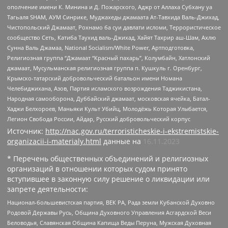
ополчение имени К. Минина и Д. Пожарского, Аджр от Аллаха Субхану уа
Тагьаля SHAM, АУМ Синрике, Муджахеды джамаата Ат-Тавхида Валь-Джихад,
Чистопольский Джамаат, Рохнамо ба суи давлати исломи, Террористическое
сообщество Сеть, Катиба Таухид валь-Джихад, Хайят Тахрир аш-Шам, Ахлю
Сунна Валь Джамаа, National Socialism/White Power, Артподготовка,
Религиозная группа “Джамаат “Красный пахарь”, Колумбайн, Хатлонский
джамаат, Мусульманская религиозная группа п. Кушкуль г. Оренбург,
Крымско-татарский добровольческий батальон имени Номана
Челебиджихана, Азов, Партия исламского возрождения Таджикистана,
Народная самооборона, Дуббайский джамаат, московская ячейка, Батал-
Хаджи Белхороев, Маньяки Культ Убийц, Молодёжь Которая Улыбается,
Легион Свобода России, Айдар, Русский добровольческий корпус
Источник:
http://nac.gov.ru/terroristicheskie-i-ekstremistskie-
organizacii-i-materialy.html
данные на
16.11.2023
* Перечень общественных объединений и религиозных
организаций в отношении которых судом принято
вступившее в законную силу решение о ликвидации или
запрете деятельности:
Национал-большевистская партия, ВЕК РА, Рада земли Кубанской Духовно
Родовой Державы Русь, Община Духовного Управления Асгардской Веси
Беловодья, Славянская Община Капища Веды Перуна, Мужская Духовная