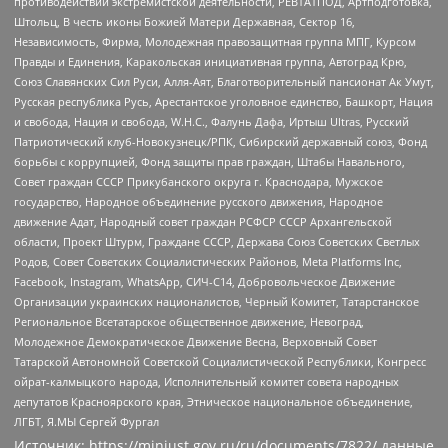
противодействии экстремистской деятельности, РЕВТАТПОД, Артподготовка,
Штольц, В честь иконы Божией Матери Державная, Сектор 16,
Независимость, Фирма, Молодежная правозащитная группа МПГ, Курсом
Правды и Единения, Каракольская инициативная группа, Автоград Крю,
Союз Славянских Сил Руси, Алля-Аят, Благотворительный пансионат Ак Умут,
Русская республика Русь, Арестантское уголовное единство, Башкорт, Нация
и свобода, Нация и свобода, W.H.С., Фалунь Дафа, Иртыш Ultras, Русский
Патриотический клуб-Новокузнецк/РПК, Сибирский державный союз, Фонд
борьбы с коррупцией, Фонд защиты прав граждан, Штабы Навального,
Совет граждан СССР Прикубанского округа г. Краснодара, Мужское
государство, Народное объединение русского движения, Народное
движение Адат, Народный совет граждан РСФСР СССР Архангельской
области, Проект Штурм, Граждане СССР, Держава Союз Советских Светлых
Родов, Совет Советских Социалистических Районов, Meta Platforms Inc,
Facebook, Instagram, WhatsApp, СИЧ-С14, Добровольческое Движение
Организации украинских националистов, Черный Комитет, Татарстанское
Региональное Всетатарское общественное движение, Невоград,
Молодежное Демократическое Движение Весна, Верховный Совет
Татарской Автономной Советской Социалистической Республики, Конгресс
ойрат-калмыцкого народа, Исполнительный комитет совета народных
депутатов Красноярского края, Этническое национальное объединение,
ЛГБТ, Я.МЫ Сергей Фургал
Источник:
https://minjust.gov.ru/ru/documents/7822/
данные