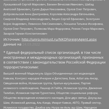
Лукашевский Сергей Маркович, Бахмин Вячеслав Иванович, Шабад
Анатолий Ефимович, Сухих Дарья Николаевна, Орлов Олег Петрович,
Добровольская Анна Дмитриевна, Королева Александра Евгеньевна,
Смирнов Владимир Александрович, Вицин Сергей Ефимович, Золотухин
Борис Андреевич, Левинсон Лев Семенович, Локшина Татьяна Иосифовна,
Орлов Олег Петрович, Полякова Мара Федоровна, Резник Генри Маркович,
Захаров Герман Константинович
Источник:
http://unro.minjust.ru/NKOForeignAgent.aspx
данные на
24.03.2022
* Единый федеральный список организаций, в том числе
иностранных и международных организаций, признанных
в соответствии с законодательством Российской Федерации
террористическими:
Высший военный Маджлисуль Шура Объединенных сил моджахедов
Кавказа, Конгресс народов Ичкерии и Дагестана, База, Асбат аль-Ансар,
Священная война, Исламская группа, Братья-мусульмане, Партия
исламского освобождения, Лашкар-И-Тайба, Исламская группа, Движение
Талибан, Исламская партия Туркестана, Общество социальных реформ,
Общество возрождения исламского наследия, Дом двух святых, Джунд аш-
Шам, Исламский джихад, Аль-Каида, Имарат Кавказ, АБТО, Правый сектор,
Исламское государство, Джабха аль-Нусра ли-Ахль аш-Шам, Народное