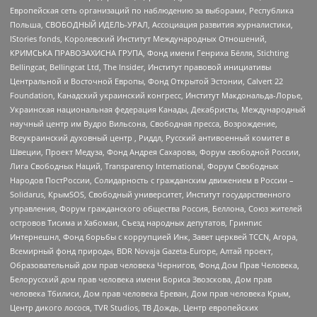
Европейская сеть организаций по наблюдению за выборами, Республика
Польша, СВОБОДНЫЙ ИДЕЛЬ-УРАЛ, Ассоциация развития журналистики,
IStories fonds, Королевский Институт Международных Отношений,
КРИМСЬКА ПРАВОЗАХИСНА ГРУПА, Фонд имени Генриха Бёлля, Stichting
Bellingcat, Bellingcat Ltd, The Insider, Институт правовой инициативы
Центральной и Восточной Европы, Фонд Открытой Эстонии, Calvert 22
Foundation, Канадский украинский конгресс, Институт Макдональда-Лорье,
Украинская национальная федерация Канады, Декабристы, Международный
научный центр им Вудро Вильсона, Свободная пресса, Возрождение,
Всеукраинский духовный центр , Риддл, Русский антивоенный комитет в
Швеции, Проект Медуза, Фонд Андрея Сахарова, Форум свободной России,
Лига Свободных Наций, Transparеncy International, Форум Свободных
Народов ПостРоссии, Солидарность с гражданским движением в России –
Solidarus, КрымSOS, Свободный университет, Институт государственного
управления, Форум гражданского общества Россия, Беллона, Союз жителей
островов Тисима и Хабомаи, Съезд народных депутатов, Гринпис
Интернешнл, Фонд борьбы с коррупцией Инк, Завет церквей TCCN, Агора,
Всемирный фонд природы, BDR Novaja Gazeta-Europe, Алтай проект,
Образовательный дом прав человека Чернигов, Фонд Дом Прав Человека,
Белорусский дом прав человека имени Бориса Звозскова, Дом прав
человека Тбилиси, Дом прав человека Ереван, Дом прав человека Крым,
Центр дикого лосося, TVR Studios, ТВ Дождь, Центр европейских