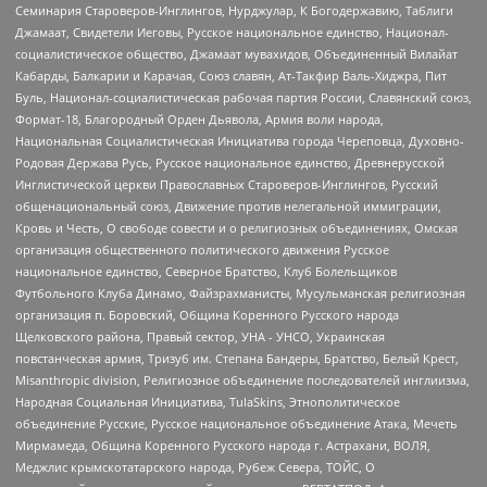
Семинария Староверов-Инглингов, Нурджулар, К Богодержавию, Таблиги
Джамаат, Свидетели Иеговы, Русское национальное единство, Национал-
социалистическое общество, Джамаат мувахидов, Объединенный Вилайат
Кабарды, Балкарии и Карачая, Союз славян, Ат-Такфир Валь-Хиджра, Пит
Буль, Национал-социалистическая рабочая партия России, Славянский союз,
Формат-18, Благородный Орден Дьявола, Армия воли народа,
Национальная Социалистическая Инициатива города Череповца, Духовно-
Родовая Держава Русь, Русское национальное единство, Древнерусской
Инглистической церкви Православных Староверов-Инглингов, Русский
общенациональный союз, Движение против нелегальной иммиграции,
Кровь и Честь, О свободе совести и о религиозных объединениях, Омская
организация общественного политического движения Русское
национальное единство, Северное Братство, Клуб Болельщиков
Футбольного Клуба Динамо, Файзрахманисты, Мусульманская религиозная
организация п. Боровский, Община Коренного Русского народа
Щелковского района, Правый сектор, УНА - УНСО, Украинская
повстанческая армия, Тризуб им. Степана Бандеры, Братство, Белый Крест,
Misanthropic division, Религиозное объединение последователей инглиизма,
Народная Социальная Инициатива, TulaSkins, Этнополитическое
объединение Русские, Русское национальное объединение Атака, Мечеть
Мирмамеда, Община Коренного Русского народа г. Астрахани, ВОЛЯ,
Меджлис крымскотатарского народа, Рубеж Севера, ТОЙС, О