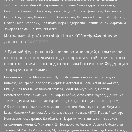
Добровольская Анна Дмитриевна, Королева Александра Евгеньевна,
Смирнов Владимир Александрович, Вицин Сергей Ефимович, Золотухин
Борис Андреевич, Левинсон Лев Семенович, Локшина Татьяна Иосифовна,
Орлов Олег Петрович, Полякова Мара Федоровна, Резник Генри Маркович,
Захаров Герман Константинович
Источник:
http://unro.minjust.ru/NKOForeignAgent.aspx
данные на
24.03.2022
* Единый федеральный список организаций, в том числе
иностранных и международных организаций, признанных
в соответствии с законодательством Российской Федерации
террористическими:
Высший военный Маджлисуль Шура Объединенных сил моджахедов
Кавказа, Конгресс народов Ичкерии и Дагестана, База, Асбат аль-Ансар,
Священная война, Исламская группа, Братья-мусульмане, Партия
исламского освобождения, Лашкар-И-Тайба, Исламская группа, Движение
Талибан, Исламская партия Туркестана, Общество социальных реформ,
Общество возрождения исламского наследия, Дом двух святых, Джунд аш-
Шам, Исламский джихад, Аль-Каида, Имарат Кавказ, АБТО, Правый сектор,
Исламское государство, Джабха аль-Нусра ли-Ахль аш-Шам, Народное
ополчение имени К. Минина и Д. Пожарского, Аджр от Аллаха Субхану уа
Тагьаля SHAM, АУМ Синрике, Муджахеды джамаата Ат-Тавхида Валь-Джихад,