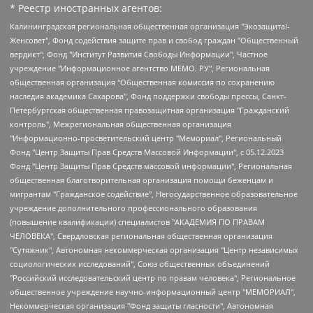
* Реестр иностранных агентов:
Калининградская региональная общественная организация "Экозащита!-Женсовет", Фонд содействия защите прав и свобод граждан "Общественный вердикт", Фонд "Институт Развития Свободы Информации", Частное учреждение "Информационное агентство МЕМО. РУ", Региональная общественная организация "Общественная комиссия по сохранению наследия академика Сахарова", Фонд поддержки свободы прессы, Санкт-Петербургская общественная правозащитная организация "Гражданский контроль", Межрегиональная общественная организация "Информационно-просветительский центр "Мемориал", Региональный Фонд "Центр Защиты Прав Средств Массовой Информации", с 05.12.2023 Фонд "Центр Защиты Прав Средств массовой информации", Региональная общественная благотворительная организация помощи беженцам и мигрантам "Гражданское содействие", Негосударственное образовательное учреждение дополнительного профессионального образования (повышение квалификации) специалистов "АКАДЕМИЯ ПО ПРАВАМ ЧЕЛОВЕКА", Свердловская региональная общественная организация "Сутяжник", Автономная некоммерческая организация "Центр независимых социологических исследований", Союз общественных объединений "Российский исследовательский центр по правам человека", Региональное общественное учреждение научно-информационный центр "МЕМОРИАЛ", Некоммерческая организация "Фонд защиты гласности", Автономная некоммерческая организация "Институт прав человека", Городская общественная организация "Екатеринбургское общество "МЕМОРИАЛ", Городская общественная организация "Рязанское историко-просветительское и правозащитное общество "Мемориал" (Рязанский Мемориал), Челябинский региональный орган общественной самодеятельности – женское общественное объединение "Женщины Евразии", Челябинский региональный орган общественной самодеятельности "Уральская правозащитная группа", Фонд содействия защите здоровья и социальной справедливости имени Андрея Рылькова, Автономная Некоммерческая Организация "Аналитический Центр Юрия Левады", Автономная некоммерческая организация социальной поддержки населения "Проект Апрель", Региональная общественная организация помощи женщинам и детям, находящимся в кризисной ситуации "Информационно-методический центр "Анна", Фонд содействия развитию массовых коммуникаций и правовому просвещению "Так-так-Так", Фонд содействия устойчивому развитию "Серебряная тайга", Свердловский региональный общественный фонд социальных проектов "Новое время", "Idel.Реалии", Кавказ.Реалии, Крым.Реалии, Телеканал Настоящее Время, Татаро-башкирская служба Радио Свобода (Azatliq Radiosi), Радио Свободная Европа/Радио Свобода (PCE/PC), "Сибирь.Реалии", "Фактограф", Благотворительный фонд помощи осужденным и их семьям, Автономная некоммерческая организация "Институт глобализации и социальных движений", Фонд "В защиту прав заключенных", Частное учреждение "Центр поддержки и содействия развитию средств массовой информации", Пензенский региональный общественный благотворительный фонд "Гражданский союз", "Север.Реалии", Некоммерческая организация Фонд "Правовая инициатива", Общество с ограниченной ответственностью "Радио Свободная Европа/Радио Свобода", Чешское информационное агентство "MEDIUM-ORIENT", Красноярская региональная общественная организация "Мы против СПИДа", Камалягин Денис Николаевич, Маркелов Сергей Евгеньевич, Пономарев Лев Александрович, Савицкая Людмила Алексеевна, Автономная некоммерческая организация "Центр по работе с проблемой насилия "НАСИЛИЮ.НЕТ", Межрегиональный профессиональный союз работников здравоохранения "Альянс врачей", Юридическое лицо, зарегистрированное в Латвийской Республике, SIA "Medusa Project" (регистрационный номер 40103797863, дата регистрации 10.06.2014), Некоммерческая организация "Фонд по борьбе с коррупцией", Автономная некоммерческая организация "Институт права и публичной политики", Баданин Роман Сергеевич, Гликин Максим Александрович, Железнова Мария Михайловна, Лукьянова Юлия Сергеевна, Маетная Елизавета Витальевна, Маняхин Петр Борисович, Чуракова Ольга Владимировна, Ярош Юлия Петровна, Юридическое лицо "The Insider SIA", зарегистрированное в Риге, Латвийская Республика (дата регистрации 26.06.2015), являющееся администратором доменного имени интернет-издания "The Insider SIA", https://theins.ru, Постернак Алексей Евгеньевич, Рубин Михаил Аркадьевич, Анин Роман Александрович, Юридическое лицо Istories fonds, зарегистрированное в Латвийской Республике (регистрационный номер 50008295751, дата регистрации 24.02.2020), Великовский Дмитрий Александрович, Долинина Ирина Николаевна, Мароховская Алеся Алексеевна, Шлейнов Роман Юрьевич, Шмагун Олеся Валентиновна, Общество с ограниченной ответственностью "Альтаир 2021", Общество с ограниченной ответственностью "Вега 2021", Общество с ограниченной ответственностью "Главный редактор 2021", Общество с ограниченной ответственностью "Ромашки монолит", Важенков Артем Валерьевич, Ивановская областная общественная организация "Центр гендерных исследований", Гурман Юрий Альбертович, Медиапроект "ОВД-Инфо", Егоров Владимир Владимирович, Жилинский Владимир Александрович, Общество с ограниченной ответственностью "ЗП", Иванова София Юрьевна, Карезина Инна Павловна, Кильтау Екатерина Викторовна, Петров Алексей Викторович, Пискунов Сергей Евгеньевич, Смирнов Сергей Сергеевич, Тихонов Михаил Сергеевич, Общество с ограниченной ответственностью "ЖУРНАЛИСТ-ИНОСТРАННЫЙ АГЕНТ", Арапова Галина Юрьевна, Вольтская Татьяна Анатольевна, Американская компания "Mason G.E.S. Anonymous Foundation" (США), являющаяся владельцем интернет-издания https://mnews.world/, Компания "Stichting Bellingcat", зарегистрированная в Нидерландах (дата регистрации 11.07.2018), Захаров Андрей Вячеславович, Клепиковская Екатерина Дмитриевна, Общество с ограниченной ответственностью "МЕМО", Перл Роман Александрович, Симонов Евгений Алексеевич, Соловьева Елена Анатольевна, Сотников Даниил Владимирович, Сурначева Елизавета Дмитриевна, Автономная некоммерческая организация по защите прав человека и информированию населения "Якутия – Наше Мнение", Общество с ограниченной ответственностью "Москоу диджитал медиа", с 26.01.2023 Общество с ограниченной ответственностью "Чайка Белые сады", Ветошкина Валерия Валерьевна, Заговора Максим Александрович, Межрегиональное общественное движение "Российская ЛГБТ - сеть", Оленичев Максим Владимирович, Павлов Иван Юрьевич, Скворцова Елена Сергеевна, Общество с ограниченной ответственностью "Как бы инагент", Кочетков Игорь Викторович, Общество с ограниченной ответственностью "Честные выборы", Еланчик Олег Александрович, Общество с ограниченной ответственностью "Нобелевский призыв", Гималова Регина Эмилевна, Григорьев Андрей Валерьевич, Григорьева Алина Александровна, Ассоциация по содействию защите прав призывников, альтернативнослужащих и военнослужащих "Правозащитная группа "Гражданин.Армия.Право", Хисамова Регина Фаритовна, Автономная некоммерческая организация по реализации социально-правовых программ "Лилит", Дальневосточное общественное движение "Маяк", Санкт-Петербургская ЛГБТ-инициативная группа "Выход", Инициативная группа ЛГБТ+ "Реверс", Алексеев Андрей Викторович, Бекбулатова Таисия Львовна, Беляев Иван Михайлович, Владыкина Елена Сергеевна, Гельман Марат Александрович, Никульшина Вероника Юрьевна, Толоконникова Надежда Андреевна, Шендерович Виктор Анатольевич, Общество с ограниченной ответственностью "Данное сообщение", Общество с ограниченной ответственностью Издательский дом "Новая глава", Айнбиндер Александра Александровна, Московский комьюнити-центр для ЛГБТ+инициатив, Благотворительный фонд развития филантропии, Deutsche Welle (Германия, Kurt-Schumacher-Strasse 3, 53113 Bonn), Борзунова Мария Михайловна, Воробьев Виктор Викторович, Голубева Анна Львовна, Константинова Алла Михайловна, Малкова Ирина Владимировна, Мурадов Мурад Абдулгалимович, Осетинская Елизавета Николаевна, Понасенков Евгений Николаевич, Ганапольский Матвей Юрьевич, Киселев Евгений Алексеевич, Борухович Ирина Григорьевна, Дремин Иван Тимофеевич, Дубровский Дмитрий Викторович, Красноярская региональная общественная организация поддержки и развития альтернативных образовательных технологий и межкультурных коммуникаций "ИНТЕРРА", Маяковская Екатерина Алексеевна, Фейгин Марк Захарович, Филимонов Андрей Викторович, Дзугкоева Регина Николаевна, Доброхотов Роман Александрович, Дудь Юрий Александрович, Елкин Сергей Владимирович, Кругликов Кирилл Игоревич, Сабунаева Мария Леонидовна, Семенов Алексей Владимирович, Шаинян Карен Багратович, Шульман Екатерина Михайловна, Асафьев Артур Валерьевич, Вахштайн Виктор Семенович, Венедиктов Алексей Алексеевич, Лушникова Екатерина Евгеньевна, Волков Леонид Михайлович, Невзоров Александр Глебович, Пархоменко Сергей Борисович, Сироткин Ярослав Николаевич, Кара-Мурза Владимир Владимирович, Баранова Наталья Владимировна, Гозман Леонид Яковлевич, Кагарлицкий Борис Юльевич, Климарев Михаил Валерьевич, Милов Владимир Станиславович, Автономная некоммерческая организация Краснодарский центр современного искусства "Типография", Моргенштерн Алишер Тагирович, Соболь Любовь Эдуардовна, Общество с ограниченной ответственностью "ЛИЗА НОРМ", Каспаров Гарри Кимович, Ходорковский Михаил Борисович, Общество с ограниченной ответственностью "Апрельские тезисы", Данилович Ирина Брониславовна, Кашин Олег Владимирович, Петров Николай Владимирович, Пивоваров Алексей Владимирович, Соколов Михаил Владимирович, Цветкова Юлия Владимировна, Чичваркин Евгений Александрович, Комитет против пыток/Команда против пыток, Общество с ограниченной ответственностью "Первый научный", Общество с ограниченной ответственностью "Вертолет и ко", Белоцерковская Вероника Борисовна, Кац Максим Евгеньевич, Лазарева Татьяна Юрьевна, Шаведдинов Руслан Табризович, Яшин Илья Валерьевич, Общество с ограниченной ответственностью "Иноагент ААВ", Алешковский Дмитрий Петрович, Альбац Евгения Марковна, Быков Дмитрий Львович, Галямина Юлия Евгеньевна, Лойко Сергей Леонидович, Мартынов Кирилл Константинович, Медведев Сергей Александрович, Крашенинников Федор Геннадиевич, Гордеева Катерина Вл