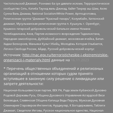
Чистопольский Джамаат, Рохнамо ба суи давлати исломи, Террористическое
сообщество Сеть, Катиба Таухид валь-Джихад, Хайят Тахрир аш-Шам, Ахлю
Сунна Валь Джамаа, National Socialism/White Power, Артподготовка,
Религиозная группа “Джамаат “Красный пахарь”, Колумбайн, Хатлонский
джамаат, Мусульманская религиозная группа п. Кушкуль г. Оренбург,
Крымско-татарский добровольческий батальон имени Номана
Челебиджихана, Азов, Партия исламского возрождения Таджикистана,
Народная самооборона, Дуббайский джамаат, московская ячейка, Батал-
Хаджи Белхороев, Маньяки Культ Убийц, Молодёжь Которая Улыбается,
Легион Свобода России, Айдар, Русский добровольческий корпус
Источник:
http://nac.gov.ru/terroristicheskie-i-ekstremistskie-
organizacii-i-materialy.html
данные на
16.11.2023
* Перечень общественных объединений и религиозных
организаций в отношении которых судом принято
вступившее в законную силу решение о ликвидации или
запрете деятельности:
Национал-большевистская партия, ВЕК РА, Рада земли Кубанской Духовно
Родовой Державы Русь, Община Духовного Управления Асгардской Веси
Беловодья, Славянская Община Капища Веды Перуна, Мужская Духовная
Семинария Староверов-Инглингов, Нурджулар, К Богодержавию, Таблиги
Джамаат, Свидетели Иеговы, Русское национальное единство, Национал-