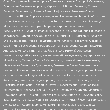
Олег Викторович, Мошель Ирина Ароновна, Шведов Григорий Сергеевич,
Пономарев Лев Александрович, Каргалицкий Борис Юльевич, Созаев
Валерий Валерьевич, Исламов Тимур Рифгатович, Романова Ольга
Евгеньевна, Щаров Сергей Алексадрович, Цирульников Борис Альбертович,
Гасан Ольга Павловна, Паутов Юрий Анатольевич, Верховский Александр
Маркович, Пислакова-Паркер Марина Петровна, Кочеткова Татьяна
Владимировна, Чуркина Наталья Валерьевна, Акимова Татьяна Николаевна,
Золотарева Екатерина Александровна, Рачинский Ян Збигневич, Жемкова
Елена Борисовна, Гудков Лев Дмитриевич, Илларионова Юлия Юрьевна,
Саранг Анна Васильевна, Захарова Светлана Сергеевна, Аверин Владимир
Анатольевич, Щур Татьяна Михайловна, Щур Николай Алексеевич,
Блинушов Андрей Юрьевич, Мосин Алексей Геннадьевич, Гефтер Валентин
Михайлович, Симонов Алексей Кириллович, Флиге Ирина Анатольевна,
Мельникова Валентина Дмитриевна, Вититинова Елена Владимировна,
Баженова Светлана Куприяновна, Максимов Сергей Владимирович, Беляев
Сергей Иванович, Голубева Елена Николаевна, Ганнушкина Светлана
Алексеевна, Закс Елена Владимировна, Буртина Елена Юрьевна, Гендель
Людмила Залмановна, Кокорина Екатерина Алексеевна, Шуманов Илья
Вячеславович, Арапова Галина Юрьевна, Свечников Анатолий Мариевич,
Прохоров Вадим Юрьевич, Шахова Елена Владимировна, Подузов Сергей
Васильевич, Протасова Ирина Вячеславовна, Литинский Леонид Борисович,
Лукашевский Сергей Маркович, Бахмин Вячеслав Иванович, Шабад
Анатолий Ефимович, Сухих Дарья Николаевна, Орлов Олег Петрович,