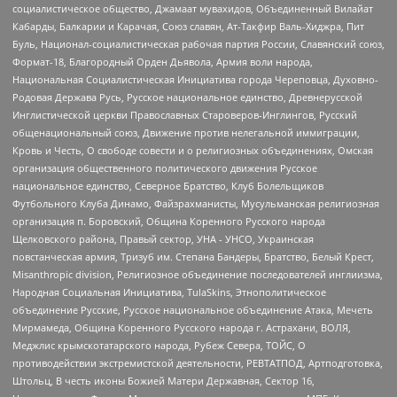
социалистическое общество, Джамаат мувахидов, Объединенный Вилайат
Кабарды, Балкарии и Карачая, Союз славян, Ат-Такфир Валь-Хиджра, Пит
Буль, Национал-социалистическая рабочая партия России, Славянский союз,
Формат-18, Благородный Орден Дьявола, Армия воли народа,
Национальная Социалистическая Инициатива города Череповца, Духовно-
Родовая Держава Русь, Русское национальное единство, Древнерусской
Инглистической церкви Православных Староверов-Инглингов, Русский
общенациональный союз, Движение против нелегальной иммиграции,
Кровь и Честь, О свободе совести и о религиозных объединениях, Омская
организация общественного политического движения Русское
национальное единство, Северное Братство, Клуб Болельщиков
Футбольного Клуба Динамо, Файзрахманисты, Мусульманская религиозная
организация п. Боровский, Община Коренного Русского народа
Щелковского района, Правый сектор, УНА - УНСО, Украинская
повстанческая армия, Тризуб им. Степана Бандеры, Братство, Белый Крест,
Misanthropic division, Религиозное объединение последователей инглиизма,
Народная Социальная Инициатива, TulaSkins, Этнополитическое
объединение Русские, Русское национальное объединение Атака, Мечеть
Мирмамеда, Община Коренного Русского народа г. Астрахани, ВОЛЯ,
Меджлис крымскотатарского народа, Рубеж Севера, ТОЙС, О
противодействии экстремистской деятельности, РЕВТАТПОД, Артподготовка,
Штольц, В честь иконы Божией Матери Державная, Сектор 16,