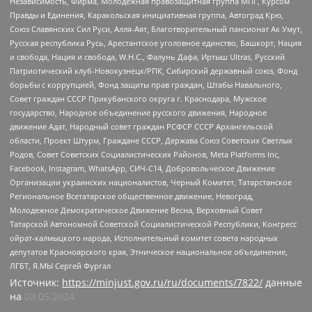
Независимость, Фирма, Молодежная правозащитная группа МПГ, Курсом
Правды и Единения, Каракольская инициативная группа, Автоград Крю,
Союз Славянских Сил Руси, Алля-Аят, Благотворительный пансионат Ак Умут,
Русская республика Русь, Арестантское уголовное единство, Башкорт, Нация
и свобода, Нация и свобода, W.H.С., Фалунь Дафа, Иртыш Ultras, Русский
Патриотический клуб-Новокузнецк/РПК, Сибирский державный союз, Фонд
борьбы с коррупцией, Фонд защиты прав граждан, Штабы Навального,
Совет граждан СССР Прикубанского округа г. Краснодара, Мужское
государство, Народное объединение русского движения, Народное
движение Адат, Народный совет граждан РСФСР СССР Архангельской
области, Проект Штурм, Граждане СССР, Держава Союз Советских Светлых
Родов, Совет Советских Социалистических Районов, Meta Platforms Inc,
Facebook, Instagram, WhatsApp, СИЧ-С14, Добровольческое Движение
Организации украинских националистов, Черный Комитет, Татарстанское
Региональное Всетатарское общественное движение, Невоград,
Молодежное Демократическое Движение Весна, Верховный Совет
Татарской Автономной Советской Социалистической Республики, Конгресс
ойрат-калмыцкого народа, Исполнительный комитет совета народных
депутатов Красноярского края, Этническое национальное объединение,
ЛГБТ, Я.МЫ Сергей Фургал
Источник:
https://minjust.gov.ru/ru/documents/7822/
данные
на
03.05.2024