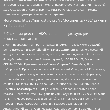
антивоенное сопротивление, Комитет независимости Ингушетии, Прометей,
Stop Occupation of Karelia, Вернись живым, Фридом Хаус, СОТА медиа,
Либерально-демократическая Лига Украины
Источник:
https://minjust.gov.ru/ru/documents/7756/
данные
на
13.05.2024
* Сведения реестра НКО, выполняющих функции
иностранного агента:
Лилит, Правозащитная группа Гражданин.Армия.Право, Нижегородский
центр немецкой и европейской культуры, Центр гендерных исследований,
Фонд защиты прав граждан Штаб, Институт права и публичной политики,
Фонд борьбы с коррупцией, Альянс врачей, НАСИЛИЮ.НЕТ, Мы против
СПИДа, СВЕЧА, Гуманитарное действие, Открытый Петербург, Лига
Избирателей, Правовая инициатива, Гражданский Союз, Хасдей Ерушалаим,
Центр поддержки и содействия развитию средств массовой информации,
Горячая Линия, В защиту прав заключенных, Институт глобализации и
социальных движений, Центр социально-информационных инициатив
Действие, Благотворительный фонд охраны здоровья и защиты прав
граждан, Благотворительный фонд помощи осужденным и их семьям, Фонд
Тольятти, Новое время, Серебряная тайга, Так-Так-Так, Сова, центр Анна,
Проект Апрель, Самарская губерния, Эра здоровья, Мемориал,
Аналитический Центр Юрия Левады, Издательство Парк Гагарина, Фонд