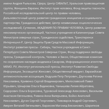
имени Андрея Рылькова, Сфера, Центр СИБАЛЬТ, Уральская правозащитная
группа, Женщины Евразии, Институт прав человека, Фонд защиты гласности,
Российский исследовательский центр по правам человека,
Дальневосточный центр развития гражданских инициатив и социального
партнерства, Гражданское действие, Центр независимых социологических
исследований, Сутяжник, АКАДЕМИЯ ПО ПРАВАМ ЧЕЛОВЕКА, Центр развития
некоммерческих организаций, Частное учреждение в Калининграде Совета
Министров северных стран, Гражданское содействие, Трансперенси
Интернешнл-Р, Центр Защиты Прав Средств Массовой Информации,
Институт развития прессы - Сибирь, Частное учреждение в Санкт-
Петербурге Совета Министров Северных Стран, Фонд поддержки свободы
прессы, Гражданский контроль, Человек и Закон, Общественная комиссия
по сохранению наследия академика Сахарова, Информационное агентство
МЕМО. РУ, Институт региональной прессы, Институт Развития Свободы
Информации, Экозащита!-Женсовет, Общественный вердикт, Евразийская
антимонопольная ассоциация, Бедушев Петр Петрович, Дзугкоева Регина
Николаевна, Кривенко Сергей Владимирович, Милославский Павел
Юрьевич, Шнырова Ольга Вадимовна, Чанышева Лилия Айратовна,
Сидорович Ольга Борисовна, Туровский Александр Алексеевич, Васильева
Анастасия Евгеньевна, Ривина Анна Валерьевна, Бойко Анатолий
Николаевич, Дугин Сергей Георгиевич, Пивоваров Андрей Сергеевич,
Аверин Виталий Евгеньевич, Барахоев Магомед Бекханович, Шарипков