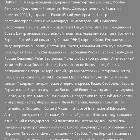
UnKremlin, Международная федерация транспортных рабочих, ИстЧам
Финланд, Гудзоновский институт, Фонд Демократического Развития,
Комитет-2024, Центрально-Европейский университет, Центр
восточноевропейских и международных исследований, Общество
Сторожевой башни, Библии и трактатов Свидетелей Иеговы, Гражданский
Совет, Центр анализа европейской политики, Академическая сеть Восточная
Европа, Российский комитет действия, РЭНД корпорейшн, Русская Америка
за демократию в России, Настоящая Россия, Глобальная сеть журналистов-
расследователей, Служба поддержки, Свободная Россия Берлин, Свободная
Россия Северный Рейн-Вестфалия, Фонд глобальной помощи, Антивоенный
комитет России, Russie-Libertes, La Asocicion de Rusos Libres, Союз за
возвращение Северных территорий, Крымскотатарский Ресурсный Центр,
Глобальный союз IndustriALL, Russian Election Monitor, Article 19, Мнение
медиа, Федерация анархического черного креста, Радио Свободная Европа,
Германское общество изучения Восточной Европы, Фонд имени Фридриха
Эберта, XZ gGmbH, Мобильная академия поддержки гендерной демократии
и миротворчества, Форум имени Льва Копелева, American Councils for
International Education, Cultural Vistas, Institute of International Education,
Антивоенное движение Антальи, Открытый диалог, Школа международных
отношений и государственной политики им Питера Мунка, Российско-
канадский демократический альянс, Школа международных отношений им
Нормана Патерсона, Центр Гражданских Свобод, Фонд Бориса Немцова за
Свободу, Фонд имени Фридриха Науманна за свободу, Феминистское