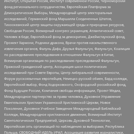
Институт, Открытая Россия, Институт современной России, Черноморский
фонд регионального сотрудничества, Европейская Платформа за
Демократические Выборы, Международный центр электоральных
исследований, Германский фонд Маршалла Соединенных Штатов,
Тихоокеанский центр защиты окружающей среды и природных ресурсов,
Свободная Россия, Всемирный конгресс украинцев, Атлантический совет,
Человек в беде, Европейский фонд за демократию, Джеймстаунский фонд,
Прожект Хармони, Родники дракона, Врачи против насильственного
извлечения органов, Фалунь Дафа, Друзья Фалуньгун, Фалуньгун, Коалиция
по расследованию преследования в отношении Фалуньгун в Китае,
Всемирная организация по расследованию преследований Фалуньгун,
Пражский гражданский центр, Ассоциация школ политических
исследований при Совете Европы, Центр либеральной современности,
Форум русскоязычных европейцев, Немецко-русский обмен, Бард колледж,
Европейский выбор, Фонд Ходорковского, Оксфордский российский фонд,
Фонд Будущее России, Компания свободы информации, Проект Медиа,
Международное партнерство за права человека, Духовное Управление
Евангельских Христиан Украинской Христианской Церкви, Новое
Поколение, Духовное Учебное Заведение Международный Библейский
Колледж, Международное христианское движение, Всемирный Институт
Саентологических Предприятий, Церковь Духовной Технологии,
Европейская сеть организаций по наблюдению за выборами, Республика
Польша, СВОБОДНЫЙ ИДЕЛЬ-УРАЛ, Ассоциация развития журналистики,