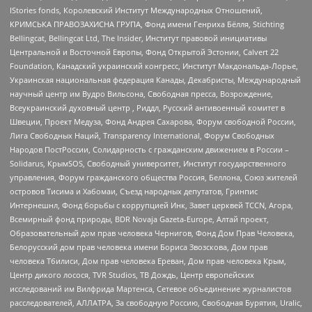
IStories fonds, Королевский Институт Международных Отношений,
КРИМСЬКА ПРАВОЗАХИСНА ГРУПА, Фонд имени Генриха Бёлля, Stichting
Bellingcat, Bellingcat Ltd, The Insider, Институт правовой инициативы
Центральной и Восточной Европы, Фонд Открытой Эстонии, Calvert 22
Foundation, Канадский украинский конгресс, Институт Макдональда-Лорье,
Украинская национальная федерация Канады, Декабристы, Международный
научный центр им Вудро Вильсона, Свободная пресса, Возрождение,
Всеукраинский духовный центр , Риддл, Русский антивоенный комитет в
Швеции, Проект Медуза, Фонд Андрея Сахарова, Форум свободной России,
Лига Свободных Наций, Transparеncy International, Форум Свободных
Народов ПостРоссии, Солидарность с гражданским движением в России –
Solidarus, КрымSOS, Свободный университет, Институт государственного
управления, Форум гражданского общества Россия, Беллона, Союз жителей
островов Тисима и Хабомаи, Съезд народных депутатов, Гринпис
Интернешнл, Фонд борьбы с коррупцией Инк, Завет церквей TCCN, Агора,
Всемирный фонд природы, BDR Novaja Gazeta-Europe, Алтай проект,
Образовательный дом прав человека Чернигов, Фонд Дом Прав Человека,
Белорусский дом прав человека имени Бориса Звозскова, Дом прав
человека Тбилиси, Дом прав человека Ереван, Дом прав человека Крым,
Центр дикого лосося, TVR Studios, ТВ Дождь, Центр европейских
исследований им Вилфрида Мартенса, Сетевое объединение журналистов
расследователей, АЛЛАТРА, За свободную Россию, Свободная Бурятия, Uralic,