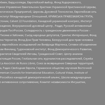
бмен, Бард колледж, Европейский выбор, Фонд Ходорковского,
ное Управление Евангельских Христиан Украинской Христианской Церкви,
огических Предприятий, Церковь Духовной Технологии, Европейская сеть
ий Институт Международных Отношений, КРИМСЬКА ПРАВОЗАХИСНА ГРУПА,
стонии, Calvert 22 Foundation, Канадский украинский конгресс, Институт
ждение, Всеукраинский духовный центр , Риддл, Русский антивоенный
ародов ПостРоссии, Солидарность с гражданским движением в России –
в Тисима и Хабомаи, Съезд народных депутатов, Гринпис Интернешнл, Фонд
ека Чернигов, Фонд Дом Прав Человека, Белорусский дом прав человека
нтр европейских исследований им Вилфрида Мартенса, Сетевое объединение
Чам Финланд, Гудзоновский институт, Фонд Демократического Развития,
актатов Свидетелей Иеговы, Гражданский Совет, Центр анализа
астоящая Россия, Глобальная сеть журналистов-расследователей, Служба
a Asocicion de Rusos Libres, Союз за возвращение Северных территорий,
еста, Радио Свободная Европа, Германское общество изучения Восточной
ouncils for International Education, Cultural Vistas, Institute of
, Российско-канадский демократический альянс, Школа международных
е антивоенное сопротивление, Комитет независимости Ингушетии,