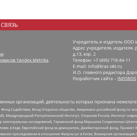
 СВЯЗЬ
Учредитель и издатель ООО 
Адрес учредителя, издателя, р
зи
д.13, кор. 2
рвисов Yandex.Metrika,
Телефон: +7 (495) 718-84-11
E-mail: info@kras-okt.ru
И.О. главного редактора Доро
Разработчик сайта –
INFOROS
енных организаций, деятельность которых признана нежелате
 Фонд Содействия, Фонд Открытое общество, Американо-российский фонд по э
 Международный Республиканский Институт, Открытая Россия, Институт совре
р электоральных исследований, Германский фонд Маршалла Соединенных Штатов
еловек в беде, Европейский фонд за демократию, Джеймстаунский фонд, Прожект
дованию преследования в отношении Фалуньгун в Китае, Всемирная организация 