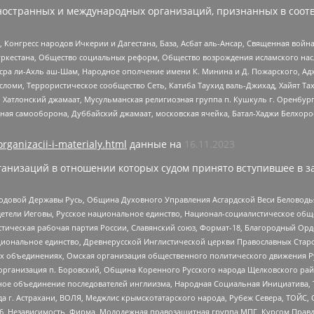
ностранных и международных организаций, признанных в соотв
нгресс народов Ичкерии и Дагестана, База, Асбат аль-Ансар, Священная война,
уркестана, Общество социальных реформ, Общество возрождения исламского насл
Нусра ли-Ахль аш-Шам, Народное ополчение имени К. Минина и Д. Пожарского, Ад
сломи, Террористическое сообщество Сеть, Катиба Таухид валь-Джихад, Хайят Тах
, Хатлонский джамаат, Мусульманская религиозная группа п. Кушкуль г. Оренбу
ная самооборона, Дуббайский джамаат, московская ячейка, Батал-Хаджи Белхор
organizacii-i-materialy.html
данные на
16.11.2023
анизаций в отношении которых судом принято вступившее в з
 Родовой Державы Русь, Община Духовного Управления Асгардской Веси Беловод
детели Иеговы, Русское национальное единство, Национал-социалистическое об
истическая рабочая партия России, Славянский союз, Формат-18, Благородный Ор
ациональное единство, Древнерусской Инглистической церкви Православных Ста
ных объединениях, Омская организация общественного политического движения Р
рганизация п. Боровский, Община Коренного Русского народа Щелковского район
гиозное объединение последователей инглиизма, Народная Социальная Инициатива,
 г. Астрахани, ВОЛЯ, Меджлис крымскотатарского народа, Рубеж Севера, ТОЙС, 
6, Независимость, Фирма, Молодежная правозащитная группа МПГ, Курсом Правд