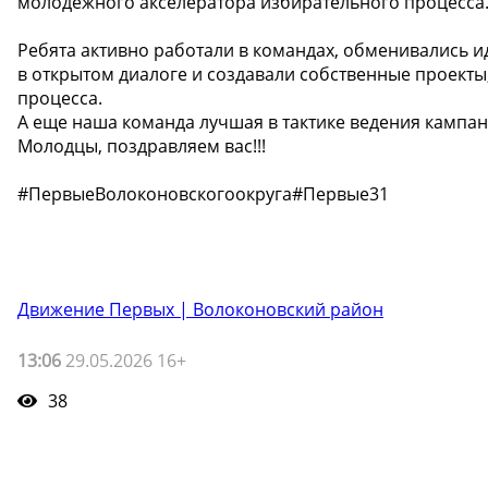
молодёжного акселератора избирательного процесса
Ребята активно работали в командах, обменивались и
в открытом диалоге и создавали собственные проек
процесса.
А еще наша команда лучшая в тактике ведения кампан
Молодцы, поздравляем вас!!!
#ПервыеВолоконовскогоокруга#Первые31
Движение Первых | Волоконовский район
13:06
29.05.2026 16+
38