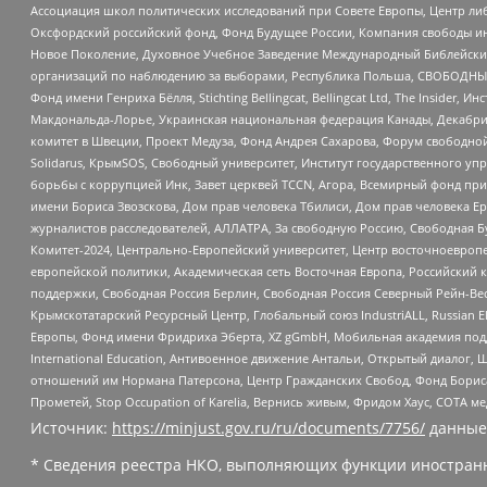
Ассоциация школ политических исследований при Совете Европы, Центр ли
Оксфордский российский фонд, Фонд Будущее России, Компания свободы ин
Новое Поколение, Духовное Учебное Заведение Международный Библейский
организаций по наблюдению за выборами, Республика Польша, СВОБОДНЫЙ
Фонд имени Генриха Бёлля, Stichting Bellingcat, Bellingcat Ltd, The Inside
Макдональда-Лорье, Украинская национальная федерация Канады, Декабрис
комитет в Швеции, Проект Медуза, Фонд Андрея Сахарова, Форум свободной 
Solidarus, КрымSOS, Свободный университет, Институт государственного у
борьбы с коррупцией Инк, Завет церквей TCCN, Агора, Всемирный фонд при
имени Бориса Звозскова, Дом прав человека Тбилиси, Дом прав человека Ер
журналистов расследователей, АЛЛАТРА, За свободную Россию, Свободная Б
Комитет-2024, Центрально-Европейский университет, Центр восточноевроп
европейской политики, Академическая сеть Восточная Европа, Российский к
поддержки, Свободная Россия Берлин, Свободная Россия Северный Рейн-Вест
Крымскотатарский Ресурсный Центр, Глобальный союз IndustriALL, Russian E
Европы, Фонд имени Фридриха Эберта, XZ gGmbH, Мобильная академия поддержк
International Education, Антивоенное движение Антальи, Открытый диало
отношений им Нормана Патерсона, Центр Гражданских Свобод, Фонд Бориса
Прометей, Stop Occupation of Karelia, Вернись живым, Фридом Хаус, СОТА 
Источник:
https://minjust.gov.ru/ru/documents/7756/
данные
* Сведения реестра НКО, выполняющих функции иностранн