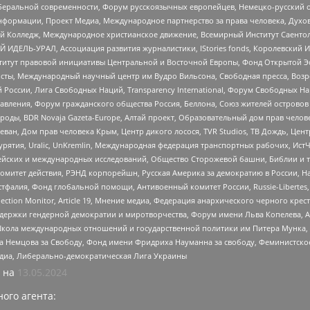
беральной современности, Форум русскоязычных европейцев, Немецко-русский о
формации, Проект Медиа, Международное партнерство за права человека, Духов
 Колледж, Международное христианское движение, Всемирный Институт Саентол
 ИДЕЛЬ-УРАЛ, Ассоциация развития журналистики, IStories fonds, Королевск
r, Институт правовой инициативы Центральной и Восточной Европы, Фонд Открытой Э
ты, Международный научный центр им Вудро Вильсона, Свободная пресса, Возро
России, Лига Свободных Наций, Transparеncy International, Форум Свободных Н
правления, Форум гражданского общества Россия, Беллона, Союз жителей острово
роды, BDR Novaja Gazeta-Europe, Алтай проект, Образовательный дом прав челов
еван, Дом прав человека Крым, Центр дикого лосося, TVR Studios, ТВ Дождь, Це
урятия, Uralic, UnKremlin, Международная федерация транспортных рабочих, Ист
ейских и международных исследований, Общество Сторожевой башни, Библии и тр
омитет действия, РЭНД корпорейшн, Русская Америка за демократию в России, Н
фалия, Фонд глобальной помощи, Антивоенный комитет России, Russie-Libertes, L
lection Monitor, Article 19, Мнение медиа, Федерация анархического черного кр
и гендерной демократии и миротворчества, Форум имени Льва Копелева, American C
г, Школа международных отношений и государственной политики им Питера Мунка
 Немцова за Свободу, Фонд имени Фридриха Науманна за свободу, Феминистско
медиа, Либерально-демократическая Лига Украины
 на
13.05.2024
ого агента: