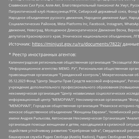
Славянских Сил Руси, Алля-Аят, Благотворительный пансионат Ак Умут, Русск
Патриотический клуб-Новокузнецк/РПК, Сибирский державный союз, Фонд б
Народное объединение русского движения, Народное движение Адат, Народ
Социалистических Районов, Meta Platforms Inc, Facebook, Instagram, Wha
движение, Невоград, Молодежное Демократическое Движение Весна, Верхов
депутатов Красноярского края, Этническое национальное объединение, ЛГ
Источник:
https://minjust.gov.ru/ru/documents/7822/
данные
* Реестр иностранных агентов:
Калининградская региональная общественная организация "Экозащита!-Женсовет", Фонд содействия защите прав и свобод граждан "Общественный вердикт", Фонд "Институт Развития Свободы Информации", Частное учреждение "Информационное агентство МЕМО. РУ", Региональная общественная организация "Общественная комиссия по сохранению наследия академика Сахарова", Фонд поддержки свободы прессы, Санкт-Петербургская общественная правозащитная организация "Гражданский контроль", Межрегиональная общественная организация "Информационно-просветительский центр "Мемориал", Региональный Фонд "Центр Защиты Прав Средств Массовой Информации", с 05.12.2023 Фонд "Центр Защиты Прав Средств массовой информации", Региональная общественная благотворительная организация помощи беженцам и мигрантам "Гражданское содействие", Негосударственное образовательное учреждение дополнительного профессионального образования (повышение квалификации) специалистов "АКАДЕМИЯ ПО ПРАВАМ ЧЕЛОВЕКА", Свердловская региональная общественная организация "Сутяжник", Автономная некоммерческая организация "Центр независимых социологических исследований", Союз общественных объединений "Российский исследовательский центр по правам человека", Региональное общественное учреждение научно-информационный центр "МЕМОРИАЛ", Некоммерческая организация "Фонд защиты гласности", Автономная некоммерческая организация "Институт прав человека", Городская общественная организация "Екатеринбургское общество "МЕМОРИАЛ", Городская общественная организация "Рязанское историко-просветительское и правозащитное общество "Мемориал" (Рязанский Мемориал), Челябинский региональный орган общественной самодеятельности – женское общественное объединение "Женщины Евразии", Челябинский региональный орган общественной самодеятельности "Уральская правозащитная группа", Фонд содействия защите здоровья и социальной справедливости имени Андрея Рылькова, Автономная Некоммерческая Организация "Аналитический Центр Юрия Левады", Автономная некоммерческая организация социальной поддержки населения "Проект Апрель", Региональная общественная организация помощи женщинам и детям, находящимся в кризисной ситуации "Информационно-методический центр "Анна", Фонд содействия развитию массовых коммуникаций и правовому просвещению "Так-так-Так", Фонд содействия устойчивому развитию "Серебряная тайга", Свердловский региональный общественный фонд социальных проектов "Новое время", "Idel.Реалии", Кавказ.Реалии, Крым.Реалии, Телеканал Настоящее Время, Татаро-башкирская служба Радио Свобода (Azatliq Radiosi), Радио Свободная Европа/Радио Свобода (PCE/PC), "Сибирь.Реалии", "Фактограф", Благотворительный фонд помощи осужденным и их семьям, Автономная некоммерческая организация "Институт глобализации и социальных движений", Фонд "В защиту прав заключенных", Частное учреждение "Центр поддержки и содействия развитию средств массовой информации", Пензенский региональный общественный благотворительный фонд "Гражданский союз", "Север.Реалии", Некоммерческая организация Фонд "Правовая инициатива", Общество с ограниченной ответственностью "Радио Свободная Европа/Радио Свобода", Чешское информационное агентство "MEDIUM-ORIENT", Красноярская региональная общественная организация "Мы против СПИДа", Камалягин Денис Николаевич, Маркелов Сергей Евгеньевич, Пономарев Лев Александрович, Савицкая Людмила Алексеевна, Автоно