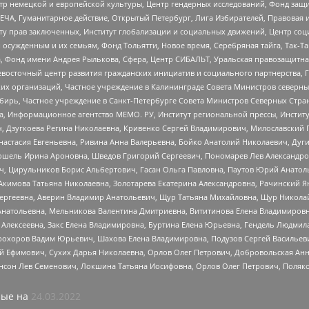
р немецкой и европейской культуры, Центр гендерных исследований, Фонд защи
ЧА, Гуманитарное действие, Открытый Петербург, Лига Избирателей, Правовая 
иту прав заключенных, Институт глобализации и социальных движений, Центр 
ужденным и их семьям, Фонд Тольятти, Новое время, Серебряная тайга, Так-Так-
, Фонд имени Андрея Рылькова, Сфера, Центр СИБАЛЬТ, Уральская правозащитна
невосточный центр развития гражданских инициатив и социального партнерства, 
 организаций, Частное учреждение в Калининграде Совета Министров северных 
бирь, Частное учреждение в Санкт-Петербурге Совета Министров Северных Стра
а, Информационное агентство МЕМО. РУ, Институт региональной прессы, Инсти
ч, Дзугкоева Регина Николаевна, Кривенко Сергей Владимирович, Милославски
настасия Евгеньевна, Ривина Анна Валерьевна, Бойко Анатолий Николаевич, Дуг
ошель Ирина Ароновна, Шведов Григорий Сергеевич, Пономарев Лев Александро
ч, Цирульников Борис Альбертович, Гасан Ольга Павловна, Паутов Юрий Анато
Акимова Татьяна Николаевна, Золотарева Екатерина Александровна, Рачинский Я
Сергеевна, Аверин Владимир Анатольевич, Щур Татьяна Михайловна, Щур Никола
Анатольевна, Мельникова Валентина Дмитриевна, Вититинова Елена Владимировн
 Алексеевна, Закс Елена Владимировна, Буртина Елена Юрьевна, Гендель Людмил
рохоров Вадим Юрьевич, Шахова Елена Владимировна, Подузов Сергей Васильеви
й Ефимович, Сухих Дарья Николаевна, Орлов Олег Петрович, Добровольская Анн
нсон Лев Семенович, Локшина Татьяна Иосифовна, Орлов Олег Петрович, Поляк
ые на
24.03.2022