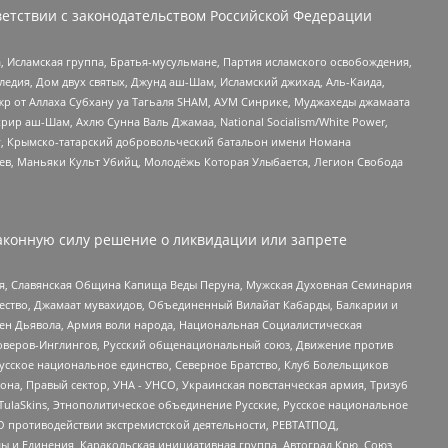
етствии с законодательством Российской Федерации
 Исламская группа, Братья-мусульмане, Партия исламского освобождения,
едия, Дом двух святых, Джунд аш-Шам, Исламский джихад, Аль-Каида,
жр от Аллаха Субхану уа Тагьаля SHAM, АУМ Синрике, Муджахеды джамаата
рир аш-Шам, Ахлю Сунна Валь Джамаа, National Socialism/White Power,
рг, Крымско-татарский добровольческий батальон имени Номана
оев, Маньяки Культ Убийц, Молодёжь Которая Улыбается, Легион Свобода
аконную силу решение о ликвидации или запрете
ья, Славянская Община Капища Веды Перуна, Мужская Духовная Семинария
щество, Джамаат мувахидов, Объединенный Вилайат Кабарды, Балкарии и
ден Дьявола, Армия воли народа, Национальная Социалистическая
роверов-Инглингов, Русский общенациональный союз, Движение против
усское национальное единство, Северное Братство, Клуб Болельщиков
а, Правый сектор, УНА - УНСО, Украинская повстанческая армия, Тризуб
 TulaSkins, Этнополитическое объединение Русские, Русское национальное
О противодействии экстремистской деятельности, РЕВТАТПОД,
ы и Единения, Каракольская инициативная группа, Автоград Крю, Союз