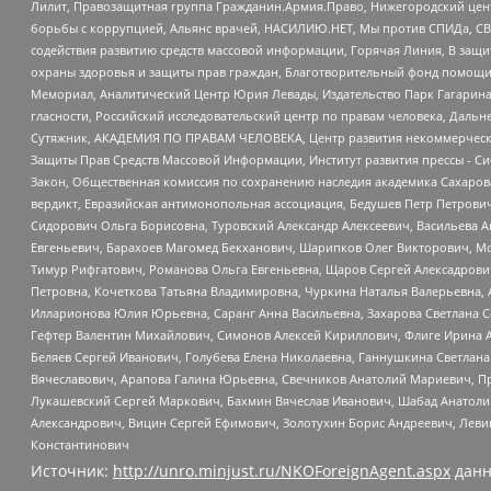
Лилит, Правозащитная группа Гражданин.Армия.Право, Нижегородский цент
борьбы с коррупцией, Альянс врачей, НАСИЛИЮ.НЕТ, Мы против СПИДа, СВЕ
содействия развитию средств массовой информации, Горячая Линия, В защ
охраны здоровья и защиты прав граждан, Благотворительный фонд помощи ос
Мемориал, Аналитический Центр Юрия Левады, Издательство Парк Гагарина
гласности, Российский исследовательский центр по правам человека, Даль
Сутяжник, АКАДЕМИЯ ПО ПРАВАМ ЧЕЛОВЕКА, Центр развития некоммерческих
Защиты Прав Средств Массовой Информации, Институт развития прессы - Си
Закон, Общественная комиссия по сохранению наследия академика Сахаров
вердикт, Евразийская антимонопольная ассоциация, Бедушев Петр Петрови
Сидорович Ольга Борисовна, Туровский Александр Алексеевич, Васильева А
Евгеньевич, Барахоев Магомед Бекханович, Шарипков Олег Викторович, М
Тимур Рифгатович, Романова Ольга Евгеньевна, Щаров Сергей Алексадрови
Петровна, Кочеткова Татьяна Владимировна, Чуркина Наталья Валерьевна, 
Илларионова Юлия Юрьевна, Саранг Анна Васильевна, Захарова Светлана 
Гефтер Валентин Михайлович, Симонов Алексей Кириллович, Флиге Ирина 
Беляев Сергей Иванович, Голубева Елена Николаевна, Ганнушкина Светлана
Вячеславович, Арапова Галина Юрьевна, Свечников Анатолий Мариевич, П
Лукашевский Сергей Маркович, Бахмин Вячеслав Иванович, Шабад Анатоли
Александрович, Вицин Сергей Ефимович, Золотухин Борис Андреевич, Леви
Константинович
Источник:
http://unro.minjust.ru/NKOForeignAgent.aspx
данн