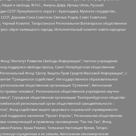
 Нация и свобода, W.H.С., Фалунь Дафа, Иртыш Ultras, Русский
ан СССР Прикубанского округа г. Краснодара, Мужское государство,
СССР, Держава Союз Советских Светлых Родов, Совет Советских
в, Черный Комитет, Татарстанское Региональное Всетатарское общественное
гресс ойрат-калмыцкого народа, Исполнительный комитет совета народных
евосточное общественное движение "Маяк", Санкт-Петербургская ЛГБТ-инициативная группа "Выход", Инициативная группа ЛГБТ+ "Реверс", Алексеев Андрей Викторович, Бекбулатова Таисия Львовна, Беляев Иван Михайлович, Владыкина Елена Сергеевна, Гельман Марат Александрович, Никульшина Вероника Юрьевна, Толоконникова Надежда Андреевна, Шендерович Виктор Анатольевич, Общество с ограниченной ответственностью "Данное сообщение", Общество с ограниченной ответственностью Издательский дом "Новая глава", Айнбиндер Александра Александровна, Московский комьюнити-центр для ЛГБТ+инициатив, Благотворительный фонд развития филантропии, Deutsche Welle (Германия, Kurt-Schumacher-Strasse 3, 53113 Bonn), Борзунова Мария Михайловна, Воробьев Виктор Викторович, Голубева Анна Львовна, Константинова Алла Михайловна, Малкова Ирина Владимировна, Мурадов Мурад Абдулгалимович, Осетинская Елизавета Николаевна, Понасенков Евгений Николаевич, Ганапольский Матвей Юрьевич, Киселев Евгений Алексеевич, Борухович Ирина Григорьевна, Дремин Иван Тимофеевич, Дубровский Дмитрий Викторович, Красноярская региональная общественная организация поддержки и развития альтернативных образовательных технологий и межкультурных коммуникаций "ИНТЕРРА", Маяковская Екатерина Алексеевна, Фейгин Марк Захарович, Филимонов Андрей Викторович, Дзугкоева Регина Николаевна, Доброхотов Роман Александрович, Дудь Юрий Александрович, Елкин Сергей Владимирович, Кругликов Кирилл Игоревич, Сабунаева Мария Леонидовна, Семенов Алексей Владимирович, Шаинян Карен Багратович, Шульман Екатерина Михайловна, Асафьев Артур Валерьевич, Вахштайн Виктор Семенович, Венедиктов Алексей Алексеевич, Лушникова Екатерина Евгеньевна, Волков Леонид Михайлович, Невзоров Александр Глебович, Пархоменко Сергей Борисович, Сироткин Ярослав Николаевич, Кара-Мурза Владимир Владимирович, Баранова Наталья Владимировна, Гозман Леонид Яковлевич, Кагарлицкий Борис Юльевич, Климарев Михаил Валерьевич, Милов Владимир Станиславович, Автономная некоммерческая организация Краснодарский центр современного искусства "Типография", Моргенштерн Алишер Тагирович, Соболь Любовь Эдуардовна, Общество с ограниченной ответственностью "ЛИЗА НОРМ", Каспаров Гарри Кимович, Ходорковский Михаил Борисович, Общество с ограниченной ответственностью "Апрельские тезисы", Данилович Ирина Брониславовна, Кашин Олег Владимирович, Петров Николай Владимирович, Пивоваров Алексей Владимирович, Соколов Михаил Владимирович, Цветкова Юлия Владимировна, Чичваркин Евгений Александрович, Комитет против пыток/Команда против пыток, Общество с ограниченной ответственностью "Первый научный", Общество с ограниченной ответственностью "Вертолет и ко", Белоцерковская Вероника Борисовна, Кац Максим Евгеньевич, Лазарева Татьяна Юрьевна, Шаведдинов Руслан Табризович, Яшин Илья Валерьевич, Общество с ограниченной ответственностью "Иноагент ААВ", Алешковский Дмитрий Петрович, Альбац Евгения Марковна, Быков Дмитрий Львович, Галямина Юлия Евгеньевна, Лойко Сергей Леонидович, Мартынов Кирилл Константинович, Медведев Сергей Александрович, Крашенинников Федор Геннадиевич, Гордеева Катерина Вл