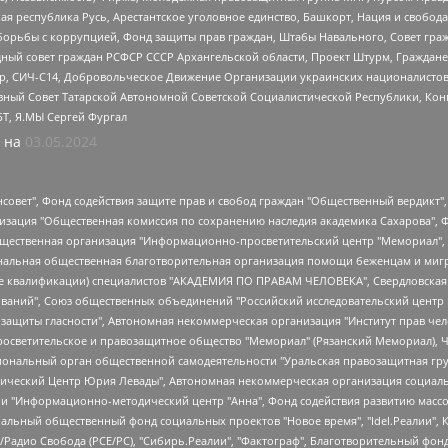
ая республика Русь, Арестантское уголовное единство, Башкорт, Нация и свобода,
орьбы с коррупцией, Фонд защиты прав граждан, Штабы Навального, Совет гражд
ный совет граждан РСФСР СССР Архангельской области, Проект Штурм, Граждане 
tsApp, СИЧ-С14, Добровольческое Движение Организации украинских националисто
ный Совет Татарской Автономной Советской Социалистической Республики, Кон
БТ, Я.МЫ Сергей Фургал
 на
03.05.2024
мная некоммерческая организация "Центр по работе с проблемой насилия "НАСИЛИЮ.НЕТ", Межрегиональный профессиональный союз работников здравоохранения "Альянс врачей", Юридическое лицо, зарегистрированное в Латвийской Республике, SIA "Medusa Project" (регистрационный номер 40103797863, дата регистрации 10.06.2014), Некоммерческая организация "Фонд по борьбе с коррупцией", Автономная некоммерческая организация "Институт права и публичной политики", Баданин Роман Сергеевич, Гликин Максим Александрович, Железнова Мария Михайловна, Лукьянова Юлия Сергеевна, Маетная Елизавета Витальевна, Маняхин Петр Борисович, Чуракова Ольга Владимировна, Ярош Юлия Петровна, Юридическое лицо "The Insider SIA", зарегистрированное в Риге, Латвийская Республика (дата регистрации 26.06.2015), являющееся администратором доменного имени интернет-издания "The Insider SIA", https://theins.ru, Постернак Алексей Евгеньевич, Рубин Михаил Аркадьевич, Анин Роман Александрович, Юридическое лицо Istories fonds, зарегистрированное в Латвийской Республике (регистрационный номер 50008295751, дата регистрации 24.02.2020), Великовский Дмитрий Александрович, Долинина Ирина Николаевна, Мароховская Алеся Алексеевна, Шлейнов Роман Юрьевич, Шмагун Олеся Валентиновна, Общество с ограниченной ответственностью "Альтаир 2021", Общество с ограниченной ответственностью "Вега 2021", Общество с ограниченной ответственностью "Главный редактор 2021", Общество с ограниченной ответственностью "Ромашки монолит", Важенков Артем Валерьевич, Ивановская областная общественная организация "Центр гендерных исследований", Гурман Юрий Альбертович, Медиапроект "ОВД-Инфо", Егоров Владимир Владимирович, Жилинский Владимир Александрович, Общество с ограниченной ответственностью "ЗП", Иванова София Юрьевна, Карезина Инна Павловна, Кильтау Екатерина Викторовна, Петров Алексей Викторович, Пискунов Сергей Евгеньевич, Смирнов Сергей Сергеевич, Тихонов Михаил Сергеевич, Общество с ограниченной ответственностью "ЖУРНАЛИСТ-ИНОСТРАННЫЙ АГЕНТ", Арапова Галина Юрьевна, Вольтская Татьяна Анатольевна, Американская компания "Mason G.E.S. Anonymous Foundation" (США), являющаяся владельцем интернет-издания https://mnews.world/, Компания "Stichting Bellingcat", зарегистрированная в Нидерландах (дата регистрации 11.07.2018), Захаров Андрей Вячеславович, Клепиковская Екатерина Дмитриевна, Общество с ограниченной ответственностью "МЕМО", Перл Роман Александрович, Симонов Евгений Алексеевич, Соловьева Елена Анатольевна, Сотников Даниил Владимирович, Сурначева Елизавета Дмитриевна, Автономная некоммерческая организация по защите прав человека и информированию населения "Якутия – Наше Мнение", Общество с ограниченной ответственностью "Москоу диджитал медиа", с 26.01.2023 Общество с ограниченной ответственностью "Чайка Белые сады", Ветошкина Валерия Валерьевна, Заговора Максим Александрович, Межрегиональное общественное движение "Российская ЛГБТ - сеть", Оленичев Максим Владимирович, Павлов Иван Юрьевич, Скворцова Елена Сергеевна, Общество с ограниченной ответственностью "Как бы инагент", Кочетков Игорь Викторович, Общество с ограниченной ответственностью "Честные выборы", Еланчик Олег Александрович, Общество с ограниченной ответственностью "Нобелевский призыв", Гималова Регина Эмилевна, Григорьев Андрей Валерьевич, Григорьева Алина Александровна, Ассоциация по содействию защите прав призывников, альтернативнослужащих и военнослужащих "Правозащитная группа "Гражданин.Армия.Право", Хисамова Регина Фаритовна, Автономная некоммерческая организация по реализации социально-правовых программ "Лилит", Дальн