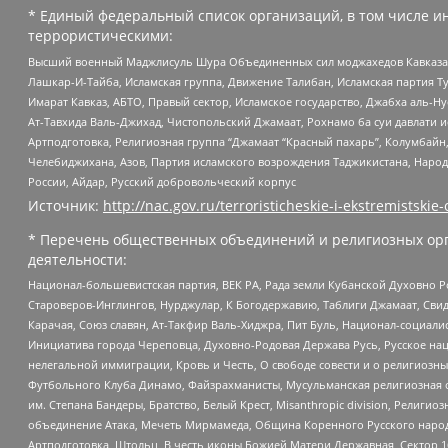
* Единый федеральный список организаций, в том числе и
террористическими:
Высший военный Маджлисуль Шура Объединенных сил моджахедов Кавказа, Ко
Лашкар-И-Тайба, Исламская группа, Движение Талибан, Исламская партия Т
Имарат Кавказ, АБТО, Правый сектор, Исламское государство, Джабха аль-
Ат-Тавхида Валь-Джихад, Чистопольский Джамаат, Рохнамо ба суи давлати и
Артподготовка, Религиозная группа “Джамаат “Красный пахарь”, Колумбайн
Челебиджихана, Азов, Партия исламского возрождения Таджикистана, Народ
России, Айдар, Русский добровольческий корпус
Источник:
http://nac.gov.ru/terroristicheskie-i-ekstremistskie-
* Перечень общественных объединений и религиозных орг
деятельности:
Национал-большевистская партия, ВЕК РА, Рада земли Кубанской Духовно
Староверов-Инглингов, Нурджулар, К Богодержавию, Таблиги Джамаат, Сви
Карачая, Союз славян, Ат-Такфир Валь-Хиджра, Пит Буль, Национал-социал
Инициатива города Череповца, Духовно-Родовая Держава Русь, Русское н
нелегальной иммиграции, Кровь и Честь, О свободе совести и о религиоз
Футбольного Клуба Динамо, Файзрахманисты, Мусульманская религиозная о
им. Степана Бандеры, Братство, Белый Крест, Misanthropic division, Рели
объединение Атака, Мечеть Мирмамеда, Община Коренного Русского народа
Артподготовка, Штольц, В честь иконы Божией Матери Державная, Сектор 1