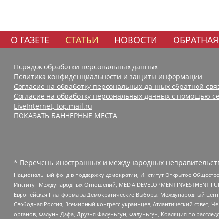
О ГАЗЕТЕ
СТАТЬИ
НОВОСТИ
ОБРАТНАЯ
Порядок обработки персональных данных
Политика конфиденциальности и защиты информации
Согласие на обработку персональных данных обратной свя
Согласие на обработку персональных данных с помощью се
LiveInternet, top.mail.ru
ПОКАЗАТЬ БАННЕРНЫЕ МЕСТА
* Перечень иностранных и международных неправительств
Национальный фонд в поддержку демократии, Институт Открытое Общество
Институт Международных Отношений, MEDIA DEVELOPMENT INVESTMENT FUND,
Европейская Платформа за Демократические Выборы, Международный цент
Свободная Россия, Всемирный конгресс украинцев, Атлантический совет, Ч
органов, Фалунь Дафа, Друзья Фалуньгун, Фалуньгун, Коалиция по рассле