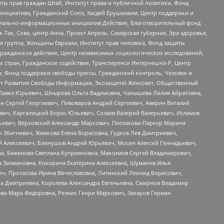
ты прав граждан Штаб, Институт права и публичной политики, Фонд
инициатива, Гражданский Союз, Хасдей Ерушалаим, Центр поддержки и
социально-информационных инициатив Действие, Благотворительный фонд
Так, Сова, центр Анна, Проект Апрель, Самарская губерния, Эра здоровья,
я группа, Женщины Евразии, Институт прав человека, Фонд защиты
Гражданское действие, Центр независимых социологических исследований,
стран, Гражданское содействие, Трансперенси Интернешнл-Р, Центр
н, Фонд поддержки свободы прессы, Гражданский контроль, Человек и
тут Развития Свободы Информации, Экозащита!-Женсовет, Общественный
й Павел Юрьевич, Шнырова Ольга Вадимовна, Чанышева Лилия Айратовна,
ин Сергей Георгиевич, Пивоваров Андрей Сергеевич, Аверин Виталий
вич, Каргалицкий Борис Юльевич, Созаев Валерий Валерьевич, Исламов
льевич, Верховский Александр Маркович, Пислакова-Паркер Марина
н Збигневич, Жемкова Елена Борисовна, Гудков Лев Дмитриевич,
й Алексеевич, Блинушов Андрей Юрьевич, Мосин Алексей Геннадьевич,
а, Баженова Светлана Куприяновна, Максимов Сергей Владимирович,
а Залмановна, Кокорина Екатерина Алексеевна, Шуманов Илья
ч, Протасова Ирина Вячеславовна, Литинский Леонид Борисович,
а Дмитриевна, Королева Александра Евгеньевна, Смирнов Владимир
ова Мара Федоровна, Резник Генри Маркович, Захаров Герман