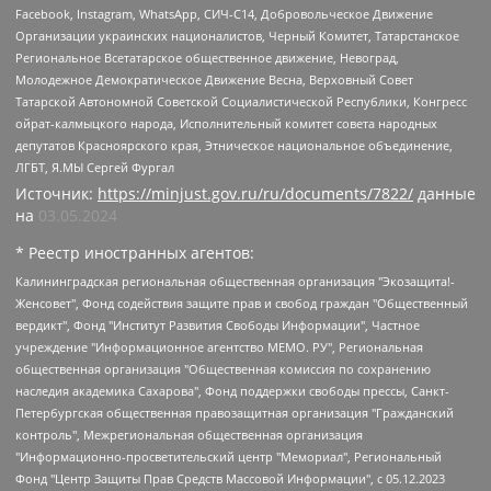
Facebook, Instagram, WhatsApp, СИЧ-С14, Добровольческое Движение
Организации украинских националистов, Черный Комитет, Татарстанское
Региональное Всетатарское общественное движение, Невоград,
Молодежное Демократическое Движение Весна, Верховный Совет
Татарской Автономной Советской Социалистической Республики, Конгресс
ойрат-калмыцкого народа, Исполнительный комитет совета народных
депутатов Красноярского края, Этническое национальное объединение,
ЛГБТ, Я.МЫ Сергей Фургал
Источник:
https://minjust.gov.ru/ru/documents/7822/
данные
на
03.05.2024
* Реестр иностранных агентов:
Калининградская региональная общественная организация "Экозащита!-Женсовет", Фонд содействия защите прав и свобод граждан "Общественный вердикт", Фонд "Институт Развития Свободы Информации", Частное учреждение "Информационное агентство МЕМО. РУ", Региональная общественная организация "Общественная комиссия по сохранению наследия академика Сахарова", Фонд поддержки свободы прессы, Санкт-Петербургская общественная правозащитная организация "Гражданский контроль", Межрегиональная общественная организация "Информационно-просветительский центр "Мемориал", Региональный Фонд "Центр Защиты Прав Средств Массовой Информации", с 05.12.2023 Фонд "Центр Защиты Прав Средств массовой информации", Региональная общественная благотворительная организация помощи беженцам и мигрантам "Гражданское содействие", Негосударственное образовательное учреждение дополнительного профессионального образования (повышение квалификации) специалистов "АКАДЕМИЯ ПО ПРАВАМ ЧЕЛОВЕКА", Свердловская региональная общественная организация "Сутяжник", Автономная некоммерческая организация "Центр независимых социологических исследований", Союз общественных объединений "Российский исследовательский центр по правам человека", Региональное общественное учреждение научно-информационный центр "МЕМОРИАЛ", Некоммерческая организация "Фонд защиты гласности", Автономная некоммерческая организация "Институт прав человека", Городская общественная организация "Екатеринбургское общество "МЕМОРИАЛ", Городская общественная организация "Рязанское историко-просветительское и правозащитное общество "Мемориал" (Рязанский Мемориал), Челябинский региональный орган общественной самодеятельности – женское общественное объединение "Женщины Евразии", Челябинский региональный орган общественной самодеятельности "Уральская правозащитная группа", Фонд содействия защите здоровья и социальной справедливости имени Андрея Рылькова, Автономная Некоммерческая Организация "Аналитический Центр Юрия Левады", Автономная некоммерческая организация социальной поддержки населения "Проект Апрель", Региональная общественная организация помощи женщинам и детям, находящимся в кризисной ситуации "Информационно-методический центр "Анна", Фонд содействия развитию массовых коммуникаций и правовому просвещению "Так-так-Так", Фонд содействия устойчивому развитию "Серебряная тайга", Свердловский региональный общественный фонд социальных проектов "Новое время", "Idel.Реалии", Кавказ.Реалии, Крым.Реалии, Телеканал Настоящее Время, Татаро-башкирская служба Радио Свобода (Azatliq Radiosi), Радио Свободная Европа/Радио Свобода (PCE/PC), "Сибирь.Реалии", "Фактограф", Благотворительный фонд помощи осужденным и их семьям, Автономная некоммерческая организация "Институт глобализации и социальных движений", Фонд "В защиту прав заключенных", Частное учреждение "Центр поддержки и содействия развитию средств массовой информации", Пензенский региональный общественный благотворительный фонд "Гражданский союз", "Север.Реалии", Некоммерческая организация Фонд "Правовая инициатива", Общество с ограниченной ответственностью "Радио Свободная Европа/Радио Свобода", Чешское информационное агентство "MEDIUM-ORIENT", Красноярская региональная общественная организация "Мы против СПИДа", Камалягин Денис Николаевич, Маркелов Сергей Евгеньевич, Пономарев Лев Александрович, Савицкая Людмила Алексеевна, Автономная некоммерческая организация "Центр по работе с проблемой насилия "НАСИЛИЮ.НЕТ", Межрегиональный профессиональный союз работников здравоохранения "Альянс врачей", Юридическое лицо, зарегистрированное в Латвийской Республике, SIA "Medusa Project" (регистрационный номер 40103797863, дата регистрации 10.06.2014), Некоммерческая организация "Фонд по борьбе с коррупцией", Автономная некоммерческая организация "Институт права и публичной политики", Баданин Роман Сергеевич, Гликин Максим Александрович, Железнова Мария Михайловна, Лукьянова Юлия Сергеевна, Маетная Елизавета Витальевна, Маняхин Петр Борисович, Чуракова Ольга Владимировна, Ярош Юлия Петровна, Юридическое лицо "The Insider SIA", зарегистрированное в Риге, Латвийская Республика (дата регистрации 26.06.2015), являющееся администратором доменного имени интернет-издания "The Insider SIA", https://theins.ru, Постернак Алексей Евгеньевич, Рубин Михаил Аркадьевич, Анин Роман Александрович, Юридическое лицо Istories fonds, зарегистрированное в Латвийской Республике (регистрационный номер 50008295751, дата регистрации 24.02.2020), Великовский Дмитрий Александрович, Долинина Ирина Николаевна, Мароховская Алеся Алексеевна, Шлейнов Роман Юрьевич, Шмагун Олеся Валентиновна, Общество с ограниченной ответственностью "Альтаир 2021", Общество с ограниченной ответственностью "Вега 2021", Общество с ограниченной ответственностью "Главный редактор 2021", Общество с ограниченной ответственностью "Ромашки монолит", Важенков Артем Валерьевич, Ивановская областная общественная организация "Центр гендерных исследований", Гурман Юрий Альбертович, Медиапроект "ОВД-Инфо", Егоров Владимир Владимирович, Жилинский Владимир Александрович, Общество с ограниченной ответственностью "ЗП", Иванова София Юрьевна, Карезина Инна Павловна, Кильтау Екатерина Викторовна, Петров Алексей Викторович, Пискунов Сергей Евгеньевич, Смирнов Сергей Сергеевич, Тихонов Михаил Сергеевич, Общество с ограниченной ответственностью "ЖУРНАЛИСТ-ИНОСТРАННЫЙ АГЕНТ", Арапова Галина Юрьевна, Вольтская Татьяна Анатольевна, Американская компания "Mason G.E.S. Anonymous Foundation" (США), являющаяся владельцем интернет-издания https://mnews.world/, Компания "Stichting Bellingcat", зарегистрированная в Нидерландах (дата регистрации 11.07.2018), Захаров Андрей Вячеславович, Клепиковская Екатерина Дмитриевна, Общество с ограниченной ответственностью "МЕМО", Перл Роман Александрович, Симонов Евгений Алексеевич, Соловьева Елена Анатольевна, Сотников Даниил Владимирович, Сурначева Елизавета Дмитриевна, Автономная некоммерческая организация по защите прав человека и информированию населения "Якутия – Наше Мнение", Общество с ограниченной ответственностью "Москоу диджитал медиа", с 26.01.2023 Общество с ограниченной ответственностью "Чайка Белые сады", Ветошкина Валерия Валерьевна, Заговора Максим Александрович, Межрегиональное общественное движение "Российская ЛГБТ - сеть", Оленичев Максим Владимирович, Павлов Иван Юрьевич, Скворцова Елена Сергеевна, Общество с ограниченной ответственностью "Как бы инагент", Кочетков Игорь Викторович, Общество с ограниченной ответственностью "Честные выборы", Еланчик Олег Александрович, Общество с ограниченной ответственностью "Нобелевский призыв", Гималова Регина Эмилевна, Григорьев Андрей Валерьевич, Григорьева Алина Александровна, Ассоциация по содействию защите прав призывников, альтернативнослужащих и военнослужащих "Правозащитная группа "Гражданин.Армия.Право", Хисамова Регина Фаритовна, Автономная некоммерческая организация по реализации социально-правовых программ "Лилит", Дальневосточное общественное движение "Маяк", Санкт-Петербургская ЛГБТ-инициативная группа "Выход", Инициативная группа ЛГБТ+ "Реверс", Алексеев Андрей Викторович, Бекбулатова Таисия Львовна, Беляев Иван Михайлович, Владыкина Елена Сергеевна, Гельман Марат Александрович, Никульшина Вероника Юрьевна, Толоконникова Надежда Андреевна, Шендерович Виктор Анатольевич, Общество с ограниченной ответственностью "Данное сообщение", Общество с ограниченной ответственностью Издательский дом "Новая глава", Айнбиндер Александра Александровна, Московский комьюнити-центр для ЛГБТ+инициатив, Благотворительный фонд развития филантропии, Deutsche Welle (Германия, Kurt-Schumacher-Strasse 3, 53113 Bonn), Борзунова Мария Михайловна, Воробьев Виктор Викторович, Голубева Анна Львовна, Константинова Алла Михайловна, Малкова Ирина Владимировна, Мурадов Мурад Абдулгалимович, Осетинская Елизавета Николаевна, Понасенков Евгений Николаевич, Ганапольский Матвей Юрьевич, Киселев Евгений Алексеевич, Борухович Ирина Григорьевна, Дремин Иван Тимофеевич, Дубровский Дмитрий Викторович, Красноярская региональная общественная организация поддержки и развития альтернативных образовательных технологий и межкультурных коммуникаций "ИНТЕРРА", Маяковская Екатерина Алексеевна, Фейгин Марк Захарович, Филимонов Андрей Викторович, Дзугкоева Регина Николаевна, Доброхотов Роман Александрович, Дудь Юрий Александрович, Елкин Сергей Владимирович, Кругликов Кирилл Игоревич, Сабунаева Мария Леонидовна, Семенов Алексей Владимирович, Шаинян Карен Багратович, Шульман Екатерина Михайловна, Асафьев Артур Валерьевич, Вахштайн Виктор Семенович, Венедиктов Алексей Алексеевич, Лушникова Екатерина Евгеньевна, Волков Леонид Михайлович, Невзоров Александр Глебович, Пархоменко Сергей Борисович, Сироткин Ярослав Николаевич, Кара-Мурза Владимир Владимирович, Баранова Наталья Владимировна, Гозман Леонид Яковлевич, Кагарлицкий Борис Юльевич, Климарев Михаил Валерьевич, Милов Владимир Станиславович, Автономная некоммерческая организация Краснодарский центр современного искусства "Типография", Моргенштерн Алишер Тагирович, Соболь Любовь Эдуардовна, Общество с ограниченной ответственностью "ЛИЗА НОРМ", Каспаров Гарри Кимович, Ходорковский Михаил Борисович, Общество с ограниченной ответственностью "Апрельские тезисы", Данилович Ирина Брониславовна, Кашин Олег Владимирович, Петров Николай Владимирович, Пивоваров Алексей Владимирович, Соколов Михаил Владимирович, Цветкова Юлия Владимировна, Чичваркин Евгений Александрович, Комитет против пыток/Команда против пыток, Общество с ограниченной ответственностью "Первый научный", Общество с ограниченной ответственностью "Вертолет и ко", Белоцерковская Вероника Борисовна, Кац Максим Евгеньевич, Лазарева Татьяна Юрьевна, Шаведдинов Руслан Табризович, Яшин Илья Валерьевич, Общество с ограниченной ответственностью "Иноагент ААВ", Алешковский Дмитрий Петрович, Альбац Евгения Марковна, Быков Дмитрий Львович, Галямина Юлия Евгеньевна, Лойко Сергей Леонидович, Мартынов Кирилл Константинович, Медведев Сергей Александрович, Крашенинников Федор Геннадиевич, Гордеева Катерина Вл