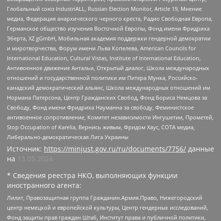
Глобальный союз IndustriALL, Russian Election Monitor, Article 19, Мнение
медиа, Федерация анархического черного креста, Радио Свободная Европа,
Германское общество изучения Восточной Европы, Фонд имени Фридриха
Эберта, XZ gGmbH, Мобильная академия поддержки гендерной демократии
и миротворчества, Форум имени Льва Копелева, American Councils for
International Education, Cultural Vistas, Institute of International Education,
Антивоенное движение Антальи, Открытый диалог, Школа международных
отношений и государственной политики им Питера Мунка, Российско-
канадский демократический альянс, Школа международных отношений им
Нормана Патерсона, Центр Гражданских Свобод, Фонд Бориса Немцова за
Свободу, Фонд имени Фридриха Науманна за свободу, Феминистское
антивоенное сопротивление, Комитет независимости Ингушетии, Прометей,
Stop Occupation of Karelia, Вернись живым, Фридом Хаус, СОТА медиа,
Либерально-демократическая Лига Украины
Источник:
https://minjust.gov.ru/ru/documents/7756/
данные
на
13.05.2024
* Сведения реестра НКО, выполняющих функции
иностранного агента:
Лилит, Правозащитная группа Гражданин.Армия.Право, Нижегородский
центр немецкой и европейской культуры, Центр гендерных исследований,
Фонд защиты прав граждан Штаб, Институт права и публичной политики,