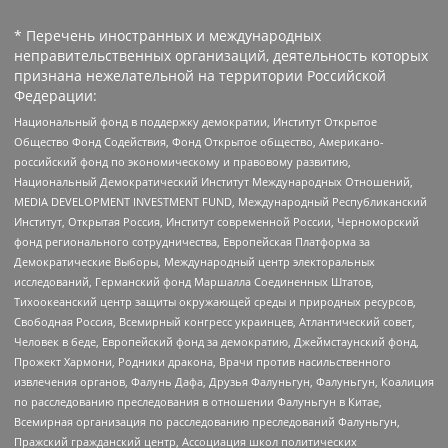
* Перечень иностранных и международных
неправительственных организаций, деятельность которых
признана нежелательной на территории Российской
Федерации:
Национальный фонд в поддержку демократии, Институт Открытое
Общество Фонд Содействия, Фонд Открытое общество, Американо-
российский фонд по экономическому и правовому развитию,
Национальный Демократический Институт Международных Отношений,
MEDIA DEVELOPMENT INVESTMENT FUND, Международный Республиканский
Институт, Открытая Россия, Институт современной России, Черноморский
фонд регионального сотрудничества, Европейская Платформа за
Демократические Выборы, Международный центр электоральных
исследований, Германский фонд Маршалла Соединенных Штатов,
Тихоокеанский центр защиты окружающей среды и природных ресурсов,
Свободная Россия, Всемирный конгресс украинцев, Атлантический совет,
Человек в беде, Европейский фонд за демократию, Джеймстаунский фонд,
Прожект Хармони, Родники дракона, Врачи против насильственного
извлечения органов, Фалунь Дафа, Друзья Фалуньгун, Фалуньгун, Коалиция
по расследованию преследования в отношении Фалуньгун в Китае,
Всемирная организация по расследованию преследований Фалуньгун,
Пражский гражданский центр, Ассоциация школ политических