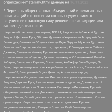
organizacii-i-materialy.html
данные на
16.11.2023
* Перечень общественных объединений и религиозных
организаций в отношении которых судом принято
вступившее в законную силу решение о ликвидации или
запрете деятельности:
Национал-большевистская партия, ВЕК РА, Рада земли Кубанской Духовно
Родовой Державы Русь, Община Духовного Управления Асгардской Веси
Беловодья, Славянская Община Капища Веды Перуна, Мужская Духовная
Семинария Староверов-Инглингов, Нурджулар, К Богодержавию, Таблиги
Джамаат, Свидетели Иеговы, Русское национальное единство, Национал-
социалистическое общество, Джамаат мувахидов, Объединенный Вилайат
Кабарды, Балкарии и Карачая, Союз славян, Ат-Такфир Валь-Хиджра, Пит
Буль, Национал-социалистическая рабочая партия России, Славянский союз,
Формат-18, Благородный Орден Дьявола, Армия воли народа,
Национальная Социалистическая Инициатива города Череповца, Духовно-
Родовая Держава Русь, Русское национальное единство, Древнерусской
Инглистической церкви Православных Староверов-Инглингов, Русский
общенациональный союз, Движение против нелегальной иммиграции,
Кровь и Честь, О свободе совести и о религиозных объединениях, Омская
организация общественного политического движения Русское
национальное единство, Северное Братство, Клуб Болельщиков