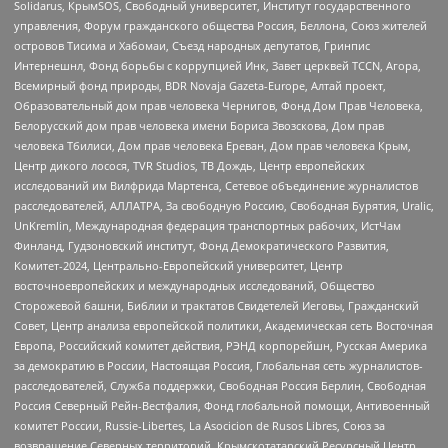
Solidarus, КрымSOS, Свободный университет, Институт государственного
управления, Форум гражданского общества Россия, Беллона, Союз жителей
островов Тисима и Хабомаи, Съезд народных депутатов, Гринпис
Интернешнл, Фонд борьбы с коррупцией Инк, Завет церквей TCCN, Агора,
Всемирный фонд природы, BDR Novaja Gazeta-Europe, Алтай проект,
Образовательный дом прав человека Чернигов, Фонд Дом Прав Человека,
Белорусский дом прав человека имени Бориса Звозскова, Дом прав
человека Тбилиси, Дом прав человека Ереван, Дом прав человека Крым,
Центр дикого лосося, TVR Studios, ТВ Дождь, Центр европейских
исследований им Вилфрида Мартенса, Сетевое объединение журналистов
расследователей, АЛЛАТРА, За свободную Россию, Свободная Бурятия, Uralic,
UnKremlin, Международная федерация транспортных рабочих, ИстЧам
Финланд, Гудзоновский институт, Фонд Демократического Развития,
Комитет-2024, Центрально-Европейский университет, Центр
восточноевропейских и международных исследований, Общество
Сторожевой башни, Библии и трактатов Свидетелей Иеговы, Гражданский
Совет, Центр анализа европейской политики, Академическая сеть Восточная
Европа, Российский комитет действия, РЭНД корпорейшн, Русская Америка
за демократию в России, Настоящая Россия, Глобальная сеть журналистов-
расследователей, Служба поддержки, Свободная Россия Берлин, Свободная
Россия Северный Рейн-Вестфалия, Фонд глобальной помощи, Антивоенный
комитет России, Russie-Libertes, La Asocicion de Rusos Libres, Союз за
возвращение Северных территорий, Крымскотатарский Ресурсный Центр,