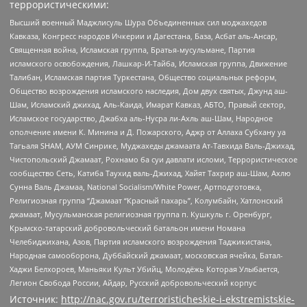
террористическими:
Высший военный Маджлисуль Шура Объединенных сил моджахедов
Кавказа, Конгресс народов Ичкерии и Дагестана, База, Асбат аль-Ансар,
Священная война, Исламская группа, Братья-мусульмане, Партия
исламского освобождения, Лашкар-И-Тайба, Исламская группа, Движение
Талибан, Исламская партия Туркестана, Общество социальных реформ,
Общество возрождения исламского наследия, Дом двух святых, Джунд аш-
Шам, Исламский джихад, Аль-Каида, Имарат Кавказ, АБТО, Правый сектор,
Исламское государство, Джабха аль-Нусра ли-Ахль аш-Шам, Народное
ополчение имени К. Минина и Д. Пожарского, Аджр от Аллаха Субхану уа
Тагьаля SHAM, АУМ Синрике, Муджахеды джамаата Ат-Тавхида Валь-Джихад,
Чистопольский Джамаат, Рохнамо ба суи давлати исломи, Террористическое
сообщество Сеть, Катиба Таухид валь-Джихад, Хайят Тахрир аш-Шам, Ахлю
Сунна Валь Джамаа, National Socialism/White Power, Артподготовка,
Религиозная группа “Джамаат “Красный пахарь”, Колумбайн, Хатлонский
джамаат, Мусульманская религиозная группа п. Кушкуль г. Оренбург,
Крымско-татарский добровольческий батальон имени Номана
Челебиджихана, Азов, Партия исламского возрождения Таджикистана,
Народная самооборона, Дуббайский джамаат, московская ячейка, Батал-
Хаджи Белхороев, Маньяки Культ Убийц, Молодёжь Которая Улыбается,
Легион Свобода России, Айдар, Русский добровольческий корпус
Источник:
http://nac.gov.ru/terroristicheskie-i-ekstremistskie-