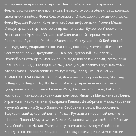
исследований при Совете Европы, Центр либеральной современности,
Форум русскоязычных европейцев, Немецко-русский обмен, Бард колледж,
Европейский выбор, Фонд Ходорковского, Оксфордский российский фонд,
Фонд Будущее России, Компания свободы информации, Проект Медиа,
Международное партнерство за права человека, Духовное Управление
Евангельских Христиан Украинской Христианской Церкви, Новое
Поколение, Духовное Учебное Заведение Международный Библейский
Колледж, Международное христианское движение, Всемирный Институт
Саентологических Предприятий, Церковь Духовной Технологии,
Европейская сеть организаций по наблюдению за выборами, Республика
Польша, СВОБОДНЫЙ ИДЕЛЬ-УРАЛ, Ассоциация развития журналистики,
IStories fonds, Королевский Институт Международных Отношений,
КРИМСЬКА ПРАВОЗАХИСНА ГРУПА, Фонд имени Генриха Бёлля, Stichting
Bellingcat, Bellingcat Ltd, The Insider, Институт правовой инициативы
Центральной и Восточной Европы, Фонд Открытой Эстонии, Calvert 22
Foundation, Канадский украинский конгресс, Институт Макдональда-Лорье,
Украинская национальная федерация Канады, Декабристы, Международный
научный центр им Вудро Вильсона, Свободная пресса, Возрождение,
Всеукраинский духовный центр , Риддл, Русский антивоенный комитет в
Швеции, Проект Медуза, Фонд Андрея Сахарова, Форум свободной России,
Лига Свободных Наций, Transparеncy International, Форум Свободных
Народов ПостРоссии, Солидарность с гражданским движением в России –