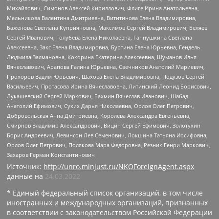
Михайлович, Симонов Алексей Кириллович, Флиге Ирина Анатольевна,
Мельникова Валентина Дмитриевна, Вититинова Елена Владимировна,
Баженова Светлана Куприяновна, Максимов Сергей Владимирович, Беляев
Сергей Иванович, Голубева Елена Николаевна, Ганнушкина Светлана
Алексеевна, Закс Елена Владимировна, Буртина Елена Юрьевна, Гендель
Людмила Залмановна, Кокорина Екатерина Алексеевна, Шуманов Илья
Вячеславович, Арапова Галина Юрьевна, Свечников Анатолий Мариевич,
Прохоров Вадим Юрьевич, Шахова Елена Владимировна, Подузов Сергей
Васильевич, Протасова Ирина Вячеславовна, Литинский Леонид Борисович,
Лукашевский Сергей Маркович, Бахмин Вячеслав Иванович, Шабад
Анатолий Ефимович, Сухих Дарья Николаевна, Орлов Олег Петрович,
Добровольская Анна Дмитриевна, Королева Александра Евгеньевна,
Смирнов Владимир Александрович, Вицин Сергей Ефимович, Золотухин
Борис Андреевич, Левинсон Лев Семенович, Локшина Татьяна Иосифовна,
Орлов Олег Петрович, Полякова Мара Федоровна, Резник Генри Маркович,
Захаров Герман Константинович
Источник:
http://unro.minjust.ru/NKOForeignAgent.aspx
данные на
24.03.2022
* Единый федеральный список организаций, в том числе
иностранных и международных организаций, признанных
в соответствии с законодательством Российской Федерации