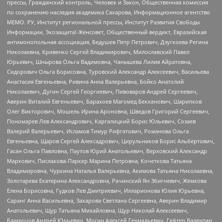
прессы, Гражданский контроль, Человек и Закон, Общественная комиссия
по сохранению наследия академика Сахарова, Информационное агентство
МЕМО. РУ, Институт региональной прессы, Институт Развития Свободы
Информации, Экозащита!-Женсовет, Общественный вердикт, Евразийская
антимонопольная ассоциация, Бедушев Петр Петрович, Дзугкоева Регина
Николаевна, Кривенко Сергей Владимирович, Милославский Павел
Юрьевич, Шнырова Ольга Вадимовна, Чанышева Лилия Айратовна,
Сидорович Ольга Борисовна, Туровский Александр Алексеевич, Васильева
Анастасия Евгеньевна, Ривина Анна Валерьевна, Бойко Анатолий
Николаевич, Дугин Сергей Георгиевич, Пивоваров Андрей Сергеевич,
Аверин Виталий Евгеньевич, Барахоев Магомед Бекханович, Шарипков
Олег Викторович, Мошель Ирина Ароновна, Шведов Григорий Сергеевич,
Пономарев Лев Александрович, Каргалицкий Борис Юльевич, Созаев
Валерий Валерьевич, Исламов Тимур Рифгатович, Романова Ольга
Евгеньевна, Щаров Сергей Алексадрович, Цирульников Борис Альбертович,
Гасан Ольга Павловна, Паутов Юрий Анатольевич, Верховский Александр
Маркович, Пислакова-Паркер Марина Петровна, Кочеткова Татьяна
Владимировна, Чуркина Наталья Валерьевна, Акимова Татьяна Николаевна,
Золотарева Екатерина Александровна, Рачинский Ян Збигневич, Жемкова
Елена Борисовна, Гудков Лев Дмитриевич, Илларионова Юлия Юрьевна,
Саранг Анна Васильевна, Захарова Светлана Сергеевна, Аверин Владимир
Анатольевич, Щур Татьяна Михайловна, Щур Николай Алексеевич,
Блинушов Андрей Юрьевич, Мосин Алексей Геннадьевич, Гефтер Валентин