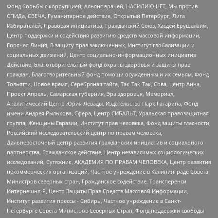
Фонд борьбы с коррупцией, Альянс врачей, НАСИЛИЮ.НЕТ, Мы против
СПИДа, СВЕЧА, Гуманитарное действие, Открытый Петербург, Лига
Избирателей, Правовая инициатива, Гражданский Союз, Хасдей Ерушалаим,
Центр поддержки и содействия развитию средств массовой информации,
Горячая Линия, В защиту прав заключенных, Институт глобализации и
социальных движений, Центр социально-информационных инициатив
Действие, Благотворительный фонд охраны здоровья и защиты прав
граждан, Благотворительный фонд помощи осужденным и их семьям, Фонд
Тольятти, Новое время, Серебряная тайга, Так-Так-Так, Сова, центр Анна,
Проект Апрель, Самарская губерния, Эра здоровья, Мемориал,
Аналитический Центр Юрия Левады, Издательство Парк Гагарина, Фонд
имени Андрея Рылькова, Сфера, Центр СИБАЛЬТ, Уральская правозащитная
группа, Женщины Евразии, Институт прав человека, Фонд защиты гласности,
Российский исследовательский центр по правам человека,
Дальневосточный центр развития гражданских инициатив и социального
партнерства, Гражданское действие, Центр независимых социологических
исследований, Сутяжник, АКАДЕМИЯ ПО ПРАВАМ ЧЕЛОВЕКА, Центр развития
некоммерческих организаций, Частное учреждение в Калининграде Совета
Министров северных стран, Гражданское содействие, Трансперенси
Интернешнл-Р, Центр Защиты Прав Средств Массовой Информации,
Институт развития прессы - Сибирь, Частное учреждение в Санкт-
Петербурге Совета Министров Северных Стран, Фонд поддержки свободы