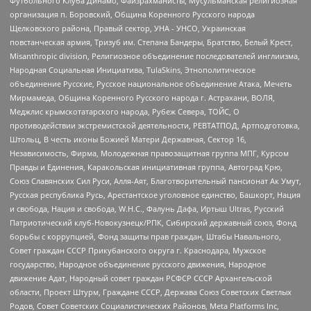
Футбольного Клуба Динамо, Файзрахманисты, Мусульманская религиозная
организация п. Боровский, Община Коренного Русского народа
Щелковского района, Правый сектор, УНА - УНСО, Украинская
повстанческая армия, Тризуб им. Степана Бандеры, Братство, Белый Крест,
Misanthropic division, Религиозное объединение последователей инглиизма,
Народная Социальная Инициатива, TulaSkins, Этнополитическое
объединение Русские, Русское национальное объединение Атака, Мечеть
Мирмамеда, Община Коренного Русского народа г. Астрахани, ВОЛЯ,
Меджлис крымскотатарского народа, Рубеж Севера, ТОЙС, О
противодействии экстремистской деятельности, РЕВТАТПОД, Артподготовка,
Штольц, В честь иконы Божией Матери Державная, Сектор 16,
Независимость, Фирма, Молодежная правозащитная группа МПГ, Курсом
Правды и Единения, Каракольская инициативная группа, Автоград Крю,
Союз Славянских Сил Руси, Алля-Аят, Благотворительный пансионат Ак Умут,
Русская республика Русь, Арестантское уголовное единство, Башкорт, Нация
и свобода, Нация и свобода, W.H.С., Фалунь Дафа, Иртыш Ultras, Русский
Патриотический клуб-Новокузнецк/РПК, Сибирский державный союз, Фонд
борьбы с коррупцией, Фонд защиты прав граждан, Штабы Навального,
Совет граждан СССР Прикубанского округа г. Краснодара, Мужское
государство, Народное объединение русского движения, Народное
движение Адат, Народный совет граждан РСФСР СССР Архангельской
области, Проект Штурм, Граждане СССР, Держава Союз Советских Светлых
Родов, Совет Советских Социалистических Районов, Meta Platforms Inc,