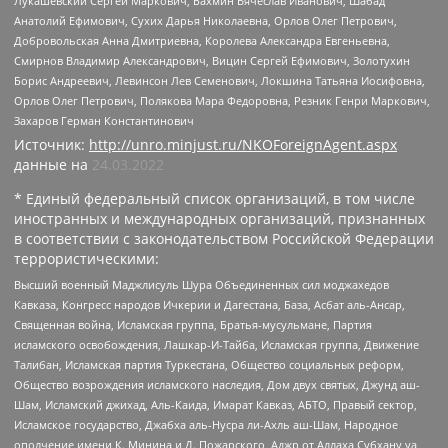
Лукашевский Сергей Маркович, Бахмин Вячеслав Иванович, Шабад
Анатолий Ефимович, Сухих Дарья Николаевна, Орлов Олег Петрович,
Добровольская Анна Дмитриевна, Королева Александра Евгеньевна,
Смирнов Владимир Александрович, Вицин Сергей Ефимович, Золотухин
Борис Андреевич, Левинсон Лев Семенович, Локшина Татьяна Иосифовна,
Орлов Олег Петрович, Полякова Мара Федоровна, Резник Генри Маркович,
Захаров Герман Константинович
Источник:
http://unro.minjust.ru/NKOForeignAgent.aspx
данные на
24.03.2022
* Единый федеральный список организаций, в том числе
иностранных и международных организаций, признанных
в соответствии с законодательством Российской Федерации
террористическими:
Высший военный Маджлисуль Шура Объединенных сил моджахедов
Кавказа, Конгресс народов Ичкерии и Дагестана, База, Асбат аль-Ансар,
Священная война, Исламская группа, Братья-мусульмане, Партия
исламского освобождения, Лашкар-И-Тайба, Исламская группа, Движение
Талибан, Исламская партия Туркестана, Общество социальных реформ,
Общество возрождения исламского наследия, Дом двух святых, Джунд аш-
Шам, Исламский джихад, Аль-Каида, Имарат Кавказ, АБТО, Правый сектор,
Исламское государство, Джабха аль-Нусра ли-Ахль аш-Шам, Народное
ополчение имени К. Минина и Д. Пожарского, Аджр от Аллаха Субхану уа