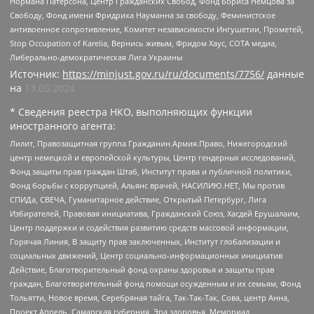
Нормана Патерсона, Центр Гражданских Свобод, Фонд Бориса Немцова за
Свободу, Фонд имени Фридриха Науманна за свободу, Феминистское
антивоенное сопротивление, Комитет независимости Ингушетии, Прометей,
Stop Occupation of Karelia, Вернись живым, Фридом Хаус, СОТА медиа,
Либерально-демократическая Лига Украины
Источник:
https://minjust.gov.ru/ru/documents/7756/
данные
на
13.05.2024
* Сведения реестра НКО, выполняющих функции
иностранного агента:
Лилит, Правозащитная группа Гражданин.Армия.Право, Нижегородский
центр немецкой и европейской культуры, Центр гендерных исследований,
Фонд защиты прав граждан Штаб, Институт права и публичной политики,
Фонд борьбы с коррупцией, Альянс врачей, НАСИЛИЮ.НЕТ, Мы против
СПИДа, СВЕЧА, Гуманитарное действие, Открытый Петербург, Лига
Избирателей, Правовая инициатива, Гражданский Союз, Хасдей Ерушалаим,
Центр поддержки и содействия развитию средств массовой информации,
Горячая Линия, В защиту прав заключенных, Институт глобализации и
социальных движений, Центр социально-информационных инициатив
Действие, Благотворительный фонд охраны здоровья и защиты прав
граждан, Благотворительный фонд помощи осужденным и их семьям, Фонд
Тольятти, Новое время, Серебряная тайга, Так-Так-Так, Сова, центр Анна,
Проект Апрель, Самарская губерния, Эра здоровья, Мемориал,