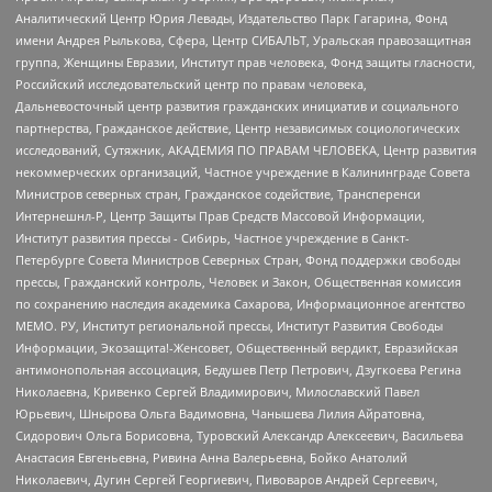
Аналитический Центр Юрия Левады, Издательство Парк Гагарина, Фонд
имени Андрея Рылькова, Сфера, Центр СИБАЛЬТ, Уральская правозащитная
группа, Женщины Евразии, Институт прав человека, Фонд защиты гласности,
Российский исследовательский центр по правам человека,
Дальневосточный центр развития гражданских инициатив и социального
партнерства, Гражданское действие, Центр независимых социологических
исследований, Сутяжник, АКАДЕМИЯ ПО ПРАВАМ ЧЕЛОВЕКА, Центр развития
некоммерческих организаций, Частное учреждение в Калининграде Совета
Министров северных стран, Гражданское содействие, Трансперенси
Интернешнл-Р, Центр Защиты Прав Средств Массовой Информации,
Институт развития прессы - Сибирь, Частное учреждение в Санкт-
Петербурге Совета Министров Северных Стран, Фонд поддержки свободы
прессы, Гражданский контроль, Человек и Закон, Общественная комиссия
по сохранению наследия академика Сахарова, Информационное агентство
МЕМО. РУ, Институт региональной прессы, Институт Развития Свободы
Информации, Экозащита!-Женсовет, Общественный вердикт, Евразийская
антимонопольная ассоциация, Бедушев Петр Петрович, Дзугкоева Регина
Николаевна, Кривенко Сергей Владимирович, Милославский Павел
Юрьевич, Шнырова Ольга Вадимовна, Чанышева Лилия Айратовна,
Сидорович Ольга Борисовна, Туровский Александр Алексеевич, Васильева
Анастасия Евгеньевна, Ривина Анна Валерьевна, Бойко Анатолий
Николаевич, Дугин Сергей Георгиевич, Пивоваров Андрей Сергеевич,