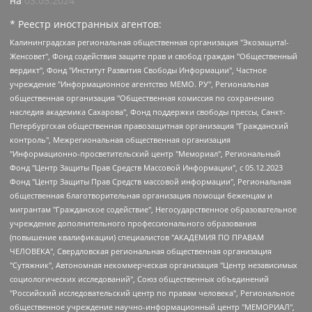
на
03.05.2024
* Реестр иностранных агентов:
Калининградская региональная общественная организация "Экозащита!-Женсовет", Фонд содействия защите прав и свобод граждан "Общественный вердикт", Фонд "Институт Развития Свободы Информации", Частное учреждение "Информационное агентство МЕМО. РУ", Региональная общественная организация "Общественная комиссия по сохранению наследия академика Сахарова", Фонд поддержки свободы прессы, Санкт-Петербургская общественная правозащитная организация "Гражданский контроль", Межрегиональная общественная организация "Информационно-просветительский центр "Мемориал", Региональный Фонд "Центр Защиты Прав Средств Массовой Информации", с 05.12.2023 Фонд "Центр Защиты Прав Средств массовой информации", Региональная общественная благотворительная организация помощи беженцам и мигрантам "Гражданское содействие", Негосударственное образовательное учреждение дополнительного профессионального образования (повышение квалификации) специалистов "АКАДЕМИЯ ПО ПРАВАМ ЧЕЛОВЕКА", Свердловская региональная общественная организация "Сутяжник", Автономная некоммерческая организация "Центр независимых социологических исследований", Союз общественных объединений "Российский исследовательский центр по правам человека", Региональное общественное учреждение научно-информационный центр "МЕМОРИАЛ", Некоммерческая организация "Фонд защиты гласности", Автономная некоммерческая организация "Институт прав человека", Городская общественная организация "Екатеринбургское общество "МЕМОРИАЛ", Городская общественная организация "Рязанское историко-просветительское и правозащитное общество "Мемориал" (Рязанский Мемориал), Челябинский региональный орган общественной самодеятельности – женское общественное объединение "Женщины Евразии", Челябинский региональный орган общественной самодеятельности "Уральская правозащитная группа", Фонд содействия защите здоровья и социальной справедливости имени Андрея Рылькова, Автономная Некоммерческая Организация "Аналитический Центр Юрия Левады", Автономная некоммерческая организация социальной поддержки населения "Проект Апрель", Региональная общественная организация помощи женщинам и детям, находящимся в кризисной ситуации "Информационно-методический центр "Анна", Фонд содействия развитию массовых коммуникаций и правовому просвещению "Так-так-Так", Фонд содействия устойчивому развитию "Серебряная тайга", Свердловский региональный общественный фонд социальных проектов "Новое время", "Idel.Реалии", Кавказ.Реалии, Крым.Реалии, Телеканал Настоящее Время, Татаро-башкирская служба Радио Свобода (Azatliq Radiosi), Радио Свободная Европа/Радио Свобода (PCE/PC), "Сибирь.Реалии", "Фактограф", Благотворительный фонд помощи осужденным и их семьям, Автономная некоммерческая организация "Институт глобализации и социальных движений", Фонд "В защиту прав заключенных", Частное учреждение "Центр поддержки и содействия развитию средств массовой информации", Пензенский региональный общественный благотворительный фонд "Гражданский союз", "Север.Реалии", Некоммерческая организация Фонд "Правовая инициатива", Общество с ограниченной ответственностью "Радио Свободная Европа/Радио Свобода", Чешское информационное агентство "MEDIUM-ORIENT", Красноярская региональная общественная организация "Мы против СПИДа", Камалягин Денис Николаевич, Маркелов Сергей Евгеньевич, Пономарев Лев Александрович, Савицкая Людмила Алексеевна, Автономная некоммерческая организация "Центр по работе с проблемой насилия "НАСИЛИЮ.НЕТ", Межрегиональный профессиональный союз работников здравоохранения "Альянс врачей", Юридическое лицо, зарегистрированное в Латвийской Республике, SIA "Medusa Project" (регистрационный номер 40103797863, дата регистрации 10.06.2014), Некоммерческая организация "Фонд по борьбе с коррупцией", Автономная некоммерческая организация "Институт права и публичной политики", Баданин Роман Сергеевич, Гликин Максим Александрович, Железнова Мария Михайловна, Лукьянова Юлия Сергеевна, Маетная Елизавета Витальевна, Маняхин Петр Борисович, Чуракова Ольга Владимировна, Ярош Юлия Петровна, Юридическое лицо "The Insider SIA", зарегистрированное в Риге, Латвийская Республика (дата регистрации 26.06.2015), являющееся администратором доменного имени интернет-издания "The Insider SIA", https://theins.ru, Постернак Алексей Евгеньевич, Рубин Михаил Аркадьевич, Анин Роман Александрович, Юридическое лицо Istories fonds, зарегистрированное в Латвийской Республике (регистрационный номер 50008295751, дата регистрации 24.02.2020), Великовский Дмитрий Александрович, Долинина Ирина Николаевна, Мароховская Алеся Алексеевна, Шлейнов Роман Юрьевич, Шмагун Олеся Валентиновна, Общество с ограниченной ответственностью "Альтаир 2021", Общество с ограниченной ответственностью "Вега 2021", Общество с ограниченной ответственностью "Главный редактор 2021", Общество с ограниченной ответственностью "Ромашки монолит", Важенков Артем Валерьевич, Ивановская областная общественная организация "Центр гендерных исследований", Гурман Юрий Альбертович, Медиапроект "ОВД-Инфо", Егоров Владимир Владимирович, Жилинский Владимир Александрович, Общество с ограниченной ответственностью "ЗП", Иванова София Юрьевна, Карезина Инна Павловна, Кильтау Екатерина Викторовна, Петров Алексей Викторович, Пискунов Сергей Евгеньевич, Смирнов Сергей Сергеевич, Тихонов Михаил Сергеевич, Общество с ограниченной ответственностью "ЖУРНАЛИСТ-ИНОСТРАННЫЙ АГЕНТ", Арапова Галина Юрьевна, Вольтская Татьяна Анатольевна, Американская компания "Mason G.E.S. Anonymous Foundation" (США), являющаяся владельцем интернет-издания https://mnews.world/, Компания "Stichting Bellingcat", зарегистрированная в Нидерландах (дата регистрации 11.07.2018), Захаров Андрей Вячеславович, Клепиковская Екатерина Дмитриевна, Общество с ограниченной ответственностью "МЕМО", Перл Роман Александрович, Симонов Евгений Алексеевич, Соловьева Елена Анатольевна, Сотников Даниил Владимирович, Сурначева Елизавета Дмитриевна, Автономная некоммерческая организация по защите прав человека и информированию населения "Якутия – Наше Мнение", Общество с ограниченной ответственностью "Москоу диджитал медиа", с 26.01.2023 Общество с ограниченной ответственностью "Чайка Белые сады", Ветошкина Валерия Валерьевна, Заговора Максим Александрович, Межрегиональное общественное движение "Российская ЛГБТ - сеть", Оленичев Максим Владимирович, Павлов Иван Юрьевич, Скворцова Елена Сергеевна, Общество с ограниченной ответственностью "Как бы инагент", Кочетков Игорь Викторович, Общество с ограниченной ответственностью "Честные выборы", Еланчик Олег Александрович, Общество с ограниченной ответственностью "Нобелевский призыв", Гималова Регина Эмилевна, Григорьев Андрей Валерьевич, Григорьева Алина Александровна, Ассоциация по содействию защите прав призывников, альтернативнослужащих и военнослужащих "Правозащитная группа "Гражданин.Армия.Право", Хисамова Регина Фаритовна, Автономная некоммерческая организация по реализации социально-правовых программ "Лилит", Дальневосточное общественное движение "Маяк", Санкт-Петербургская ЛГБТ-инициативная группа "Выход", Инициативная группа ЛГБТ+ "Реверс", Алексеев Андрей Викторович, Бекбулатова Таисия Львовна, Беляев Иван Михайлович, Владыкина Елена Сергеевна, Гельман Марат Александрович, Никульшина Вероника Юрьевна, Толоконникова Надежда Андреевна, Шендерович Виктор Анатольевич, Общество с ограниченной ответственностью "Данное сообщение", Общество с ограниченной ответственностью Издательский дом "Новая глава", Айнбиндер Александра Александровна, Московский комьюнити-центр для ЛГБТ+инициатив, Благотворительный фонд развития филантропии, Deutsche Welle (Германия, Kurt-Schumacher-Strasse 3, 53113 Bonn), Борзунова Мария Михайловна, Воробьев Виктор Викторович, Голубева Анна Львовна, Константинова Алла Михайловна, Малкова Ирина Владимировна, Мурадов Мурад Абдулгалимович, Осетинская Елизавета Николаевна, Понасенков Евгений Николаевич, Ганапольский Матвей Юрьевич, Киселев Евгений Алексеевич, Борухович Ирина Григорьевна, Дремин Иван Тимофеевич, Дубровский Дмитрий Викторович, Красноярская региональная общественная организация поддержки и развития альтернативных образовательных технологий и межкультурных коммуникаций "ИНТЕРРА", Маяковская Екатерина Алексеевна, Фейгин Марк Захарович, Филимонов Андрей Викторович, Дзугкоева Регина Николаевна, Доброхотов Роман Александрович, Дудь Юрий Александрович, Елкин Сергей Владимирович, Кругликов Кирилл Игоревич, Сабунаева Мария Леонидовна, Семенов Алексей Владимирович, Шаинян Карен Багратович, Шульман Екатерина Михайловна, Асафьев Артур Валерьевич, Вахштайн Виктор Семенович, Венедиктов Алексей Алексеевич, Лушникова Екатерина Евгеньевна, Волков Леонид Михайлович, Невзоров Александр Глебович, Пархоменко Сергей Борисович, Сироткин Ярослав Николаевич, Кара-Мурза Владимир Владимирович, Баранова Наталья Владимировна, Гозман Леонид Яковлевич, Кагарлицкий Борис Юльевич, Климарев Михаил Валерьевич, Милов Владимир Станиславович, Автономная некоммерческая организация Краснодарский центр современного искусства "Типография", Моргенштерн Алишер Тагирович, Соболь Любовь Эдуардовна, Общество с ограниченной ответственностью "ЛИЗА НОРМ", Каспаров Гарри Кимович, Ходорковский Михаил Борисович, Общество с ограниченной ответственностью "Апрельские тезисы", Данилович Ирина Брониславовна, Кашин Олег Владимирович, Петров Николай Владимирович, Пивоваров Алексей Владимирович, Соколов Михаил Владимирович, Цветкова Юлия Владимировна, Чичваркин Евгений Александрович, Комитет против пыток/Команда против пыток, Общество с ограниченной ответственностью "Первый научный", Общество с ограниченной ответственностью "Вертолет и ко", Белоцерковская Вероника Борисовна, Кац Максим Евгеньевич, Лазарева Татьяна Юрьевна, Шаведдинов Руслан Табризович, Яшин Илья Валерьевич, Общество с ограниченной ответственностью "Иноагент ААВ", Алешковский Дмитрий Петрович, Альбац Евгения Марковна, Быков Дмитрий Львович, Галямина Юлия Евгеньевна, Лойко Сергей Леонидович, Мартынов Кирилл Константинович, Медведев Сергей Александрович, Крашенинников Федор Геннадиевич, Гордеева Катерина Вл