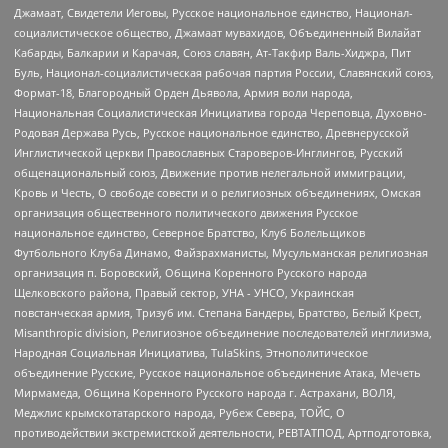
Джамаат, Свидетели Иеговы, Русское национальное единство, Национал-
социалистическое общество, Джамаат мувахидов, Объединенный Вилайат
Кабарды, Балкарии и Карачая, Союз славян, Ат-Такфир Валь-Хиджра, Пит
Буль, Национал-социалистическая рабочая партия России, Славянский союз,
Формат-18, Благородный Орден Дьявола, Армия воли народа,
Национальная Социалистическая Инициатива города Череповца, Духовно-
Родовая Держава Русь, Русское национальное единство, Древнерусской
Инглистической церкви Православных Староверов-Инглингов, Русский
общенациональный союз, Движение против нелегальной иммиграции,
Кровь и Честь, О свободе совести и о религиозных объединениях, Омская
организация общественного политического движения Русское
национальное единство, Северное Братство, Клуб Болельщиков
Футбольного Клуба Динамо, Файзрахманисты, Мусульманская религиозная
организация п. Боровский, Община Коренного Русского народа
Щелковского района, Правый сектор, УНА - УНСО, Украинская
повстанческая армия, Тризуб им. Степана Бандеры, Братство, Белый Крест,
Misanthropic division, Религиозное объединение последователей инглиизма,
Народная Социальная Инициатива, TulaSkins, Этнополитическое
объединение Русские, Русское национальное объединение Атака, Мечеть
Мирмамеда, Община Коренного Русского народа г. Астрахани, ВОЛЯ,
Меджлис крымскотатарского народа, Рубеж Севера, ТОЙС, О
противодействии экстремистской деятельности, РЕВТАТПОД, Артподготовка,