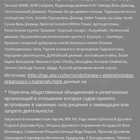
Тагьаля SHAM, АУМ Синрике, Муджахеды джамаата Ат-Тавхида Валь-Джихад,
Чистопольский Джамаат, Рохнамо ба суи давлати исломи, Террористическое
сообщество Сеть, Катиба Таухид валь-Джихад, Хайят Тахрир аш-Шам, Ахлю
Сунна Валь Джамаа, National Socialism/White Power, Артподготовка,
Религиозная группа “Джамаат “Красный пахарь”, Колумбайн, Хатлонский
джамаат, Мусульманская религиозная группа п. Кушкуль г. Оренбург,
Крымско-татарский добровольческий батальон имени Номана
Челебиджихана, Азов, Партия исламского возрождения Таджикистана,
Народная самооборона, Дуббайский джамаат, московская ячейка, Батал-
Хаджи Белхороев, Маньяки Культ Убийц, Молодёжь Которая Улыбается,
Легион Свобода России, Айдар, Русский добровольческий корпус
Источник:
http://nac.gov.ru/terroristicheskie-i-ekstremistskie-
organizacii-i-materialy.html
данные на
16.11.2023
* Перечень общественных объединений и религиозных
организаций в отношении которых судом принято
вступившее в законную силу решение о ликвидации или
запрете деятельности:
Национал-большевистская партия, ВЕК РА, Рада земли Кубанской Духовно
Родовой Державы Русь, Община Духовного Управления Асгардской Веси
Беловодья, Славянская Община Капища Веды Перуна, Мужская Духовная
Семинария Староверов-Инглингов, Нурджулар, К Богодержавию, Таблиги