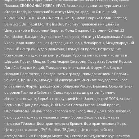
Польша, СВОБОДНЫЙ ИДЕЛЬ-УРАЛ, Ассоциация развития журналистики,
IStories fonds, Королевский Институт Международных Отношений,
КРИМСЬКА ПРАВОЗАХИСНА ГРУПА, Фонд имени Генриха Бёлля, Stichting
Bellingcat, Bellingcat Ltd, The Insider, Институт правовой инициативы
Центральной и Восточной Европы, Фонд Открытой Эстонии, Calvert 22
Foundation, Канадский украинский конгресс, Институт Макдональда-Лорье,
Украинская национальная федерация Канады, Декабристы, Международный
научный центр им Вудро Вильсона, Свободная пресса, Возрождение,
Всеукраинский духовный центр , Риддл, Русский антивоенный комитет в
Швеции, Проект Медуза, Фонд Андрея Сахарова, Форум свободной России,
Лига Свободных Наций, Transparеncy International, Форум Свободных
Народов ПостРоссии, Солидарность с гражданским движением в России –
Solidarus, КрымSOS, Свободный университет, Институт государственного
управления, Форум гражданского общества Россия, Беллона, Союз жителей
островов Тисима и Хабомаи, Съезд народных депутатов, Гринпис
Интернешнл, Фонд борьбы с коррупцией Инк, Завет церквей TCCN, Агора,
Всемирный фонд природы, BDR Novaja Gazeta-Europe, Алтай проект,
Образовательный дом прав человека Чернигов, Фонд Дом Прав Человека,
Белорусский дом прав человека имени Бориса Звозскова, Дом прав
человека Тбилиси, Дом прав человека Ереван, Дом прав человека Крым,
Центр дикого лосося, TVR Studios, ТВ Дождь, Центр европейских
исследований им Вилфрида Мартенса, Сетевое объединение журналистов