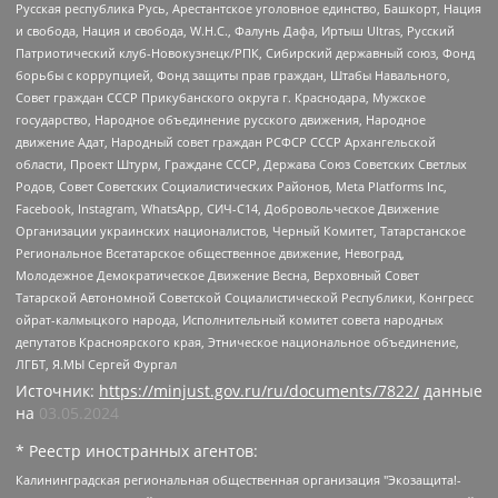
Русская республика Русь, Арестантское уголовное единство, Башкорт, Нация
и свобода, Нация и свобода, W.H.С., Фалунь Дафа, Иртыш Ultras, Русский
Патриотический клуб-Новокузнецк/РПК, Сибирский державный союз, Фонд
борьбы с коррупцией, Фонд защиты прав граждан, Штабы Навального,
Совет граждан СССР Прикубанского округа г. Краснодара, Мужское
государство, Народное объединение русского движения, Народное
движение Адат, Народный совет граждан РСФСР СССР Архангельской
области, Проект Штурм, Граждане СССР, Держава Союз Советских Светлых
Родов, Совет Советских Социалистических Районов, Meta Platforms Inc,
Facebook, Instagram, WhatsApp, СИЧ-С14, Добровольческое Движение
Организации украинских националистов, Черный Комитет, Татарстанское
Региональное Всетатарское общественное движение, Невоград,
Молодежное Демократическое Движение Весна, Верховный Совет
Татарской Автономной Советской Социалистической Республики, Конгресс
ойрат-калмыцкого народа, Исполнительный комитет совета народных
депутатов Красноярского края, Этническое национальное объединение,
ЛГБТ, Я.МЫ Сергей Фургал
Источник:
https://minjust.gov.ru/ru/documents/7822/
данные
на
03.05.2024
* Реестр иностранных агентов:
Калининградская региональная общественная организация "Экозащита!-Женсовет", Фонд содействия защите прав и свобод граждан "Общественный вердикт", Фонд "Институт Развития Свободы Информации", Частное учреждение "Информационное агентство МЕМО. РУ", Региональная общественная организация "Общественная комиссия по сохранению наследия академика Сахарова", Фонд поддержки свободы прессы, Санкт-Петербургская общественная правозащитная организация "Гражданский контроль", Межрегиональная общественная организация "Информационно-просветительский центр "Мемориал", Региональный Фонд "Центр Защиты Прав Средств Массовой Информации", с 05.12.2023 Фонд "Центр Защиты Прав Средств массовой информации", Региональная общественная благотворительная организация помощи беженцам и мигрантам "Гражданское содействие", Негосударственное образовательное учреждение дополнительного профессионального образования (повышение квалификации) специалистов "АКАДЕМИЯ ПО ПРАВАМ ЧЕЛОВЕКА", Свердловская региональная общественная организация "Сутяжник", Автономная некоммерческая организация "Центр независимых социологических исследований", Союз общественных объединений "Российский исследовательский центр по правам человека", Региональное общественное учреждение научно-информационный центр "МЕМОРИАЛ", Некоммерческая организация "Фонд защиты гласности", Автономная некоммерческая организация "Институт прав человека", Городская общественная организация "Екатеринбургское общество "МЕМОРИАЛ", Городская общественная организация "Рязанское историко-просветительское и правозащитное общество "Мемориал" (Рязанский Мемориал), Челябинский региональный орган общественной самодеятельности – женское общественное объединение "Женщины Евразии", Челябинский региональный орган общественной самодеятельности "Уральская правозащитная группа", Фонд содействия защите здоровья и социальной справедливости имени Андрея Рылькова, Автономная Некоммерческая Организация "Аналитический Центр Юрия Левады", Автономная некоммерческая организация социальной поддержки населения "Проект Апрель", Региональная общественная организация помощи женщинам и детям, находящимся в кризисной ситуации "Информационно-методический центр "Анна", Фонд содействия развитию массовых коммуникаций и правовому просвещению "Так-так-Так", Фонд содействия устойчивому развитию "Серебряная тайга", Свердловский региональный общественный фонд социальных проектов "Новое время", "Idel.Реалии", Кавказ.Реалии, Крым.Реалии, Телеканал Настоящее Время, Татаро-башкирская служба Радио Свобода (Azatliq Radiosi), Радио Свободная Европа/Радио Свобода (PCE/PC), "Сибирь.Реалии", "Фактограф", Благотворительный фонд помощи осужденным и их семьям, Автономная некоммерческая организация "Институт глобализации и социальных движений", Фонд "В защиту прав заключенных", Частное учреждение "Центр поддержки и содействия развитию средств массовой информации", Пензенский региональный общественный благотворительный фонд "Гражданский союз", "Север.Реалии", Некоммерческая организация Фонд "Правовая инициатива", Общество с ограниченной ответственностью "Радио Свободная Европа/Радио Свобода", Чешское информационное агентство "MEDIUM-ORIENT", Красноярская региональная общественная организация "Мы против СПИДа", Камалягин Денис Николаевич, Маркелов Сергей Евгеньевич, Пономарев Лев Александрович, Савицкая Людмила Алексеевна, Автономная некоммерческая организация "Центр по работе с проблемой насилия "НАСИЛИЮ.НЕТ", Межрегиональный профессиональный союз работников здравоохранения "Альянс врачей", Юридическое лицо, зарегистрированное в Латвийской Республике, SIA "Medusa Project" (регистрационный номер 40103797863, дата регистрации 10.06.2014), Некоммерческая организация "Фонд по борьбе с коррупцией", Автономная некоммерческая организация "Институт права и публичной политики", Баданин Роман Сергеевич, Гликин Максим Александрович, Железнова Мария Михайловна, Лукьянова Юлия Сергеевна, Маетная Елизавета Витальевна, Маняхин Петр Борисович, Чуракова Ольга Владимировна, Ярош Юлия Петровна, Юридическое лицо "The Insider SIA", зарегистрированное в Риге, Латвийская Республика (дата регистрации 26.06.2015), являющееся администратором доменного имени интернет-издания "The Insider SIA", https://theins.ru, Постернак Алексей Евгеньевич, Рубин Михаил Аркадьевич, Анин Роман Александрович, Юридическое лицо Istories fonds, зарегистрированное в Латвийской Республике (регистрационный номер 50008295751, дата регистрации 24.02.2020), Великовский Дмитрий Александрович, Долинина Ирина Николаевна, Мароховская Алеся Алексеевна, Шлейнов Роман Юрьевич, Шмагун Олеся Валентиновна, Общество с ограниченной ответственностью "Альтаир 2021", Общество с ограниченной ответственностью "Вега 2021", Общество с ограниченной ответственностью "Главный редактор 2021", Общество с ограниченной ответственностью "Ромашки монолит", Важенков Артем Валерьевич, Ивановская областная общественная организация "Центр гендерных исследований", Гурман Юрий Альбертович, Медиапроект "ОВД-Инфо", Егоров Владимир Владимирович, Жилинский Владимир Александрович, Общество с ограниченной ответственностью "ЗП", Иванова София Юрьевна, Карезина Инна Павловна, Кильтау Екатерина Викторовна, Петров Алексей Викторович, Пискунов Сергей Евгеньевич, Смирнов Сергей Сергеевич, Тихонов Михаил Сергеевич, Общество с ограниченной ответственностью "ЖУРНАЛИСТ-ИНОСТРАННЫЙ АГЕНТ", Арапова Галина Юрьевна, Вольтская Татьяна Анатольевна, Американская компания "Mason G.E.S. Anonymous Foundation" (США), являющаяся владельцем интернет-издания https://mnews.world/, Компания "Stichting Bellingcat", зарегистрированная в Нидерландах (дата регистрации 11.07.2018), Захаров Андрей Вячеславович, Клепиковская Екатерина Дмитриевна, Общество с ограниченной ответственностью "МЕМО", Перл Роман Александрович, Симонов Евгений Алексеевич, Соловьева Елена Анатольевна, Сотников Даниил Владимирович, Сурначева Елизавета Дмитриевна, Автономная некоммерческая организация по защите прав человека и информированию населения "Якутия – Наше Мнение", Общество с ограниченной ответственностью "Москоу диджитал медиа", с 26.01.2023 Общество с ограниченной ответственностью "Чайка Белые сады", Ветошкина Валерия Валерьевна, Заговора Максим Александрович, Межрегиональное общественное движение "Российская ЛГБТ - сеть", Оленичев Максим Владимирович, Павлов Иван Юрьевич, Скворцова Елена Сергеевна, Общество с ограниченной ответственностью "Как бы инагент", Кочетков Игорь Викторович, Общество с ограниченной ответственностью "Честные выборы", Еланчик Олег Александрович, Общество с ограниченной ответственностью "Нобелевский призыв", Гималова Регина Эмилевна, Григорьев Андрей Валерьевич, Григорьева Алина Александровна, Ассоциация по содействию защите прав призывников, альтернативнослужащих и военнослужащих "Правозащитная группа "Гражданин.Армия.Право", Хисамова Регина Фаритовна, Автономная некоммерческая организация по реализации социально-правовых программ "Лилит", Дальневосточное общественное движение "Маяк", Санкт-Петербургская ЛГБТ-инициативная группа "Выход", Инициативная группа ЛГБТ+ "Реверс", Алексеев Андрей Викторович, Бекбулатова Таисия Львовна, Беляев Иван Михайлович, Владыкина Елена Сергеевна, Гельман Марат Александрович, Никульшина Вероника Юрьевна, Толоконникова Надежда Андреевна, Шендерович Виктор Анатольевич, Общество с ограниченной ответственностью "Данное сообщение", Общество с ограниченной ответственностью Издательский дом "Новая глава", Айнбиндер Александра Александровна, Московский комьюнити-центр для ЛГБТ+инициатив, Благотворительный фонд развития филантропии, Deutsche Welle (Германия, Kurt-Schumacher-Strasse 3, 53113 Bonn), Борзунова Мария Михайловна, Воробьев Виктор Викторович, Голубева Анна Львовна, Константинова Алла Михайловна, Малкова Ирина Владимировна, Мурадов Мурад Абдулгалимович, Осетинская Елизавета Николаевна, Понасенков Евгений Николаевич, Ганапольский Матвей Юрьевич, Киселев Евгений Алексеевич, Борухович Ирина Григорьевна, Дремин Иван Тимофеевич, Дубровский Дмитрий Викторович, Красноярская региональная общественная организация поддержки и развития альтернативных образовательных технологий и межкультурных коммуникаций "ИНТЕРРА", Маяковская Екатерина Алексеевна, Фейгин Марк Захарович, Филимонов Андрей Викторович, Дзугкоева Регина Николаевна, Доброхотов Роман Александрович, Дудь Юрий Александрович, Елкин Сергей Владимирович, Кругликов Кирилл Игоревич, Сабунаева Мария Леонидовна, Семенов Алексей Владимирович, Шаинян Карен Багратович, Шульман Екатерина Михайловна, Асафьев Артур Валерьевич, Вахштайн Виктор Семенович, Венедиктов Алексей Алексеевич, Лушникова Екатерина Евгеньевна, Волков Леонид Михайлович, Невзоров Александр Глебович, Пархоменко Сергей Борисович, Сироткин Ярослав Николаевич, Кара-Мурза Владимир Владимирович, Баранова Наталья Владимировна, Гозман Леонид Яковлевич, Кагарлицкий Борис Юльевич, Климарев Михаил Валерьевич, Милов Владимир Станиславович, Автономная некоммерческая организация Краснодарский центр современного искусства "Типография", Моргенштерн Алишер Тагирович, Соболь Любовь Эдуардовна, Общество с ограниченной ответственностью "ЛИЗА НОРМ", Каспаров Гарри Кимович, Ходорковский Михаил Борисович, Общество с ограниченной ответственностью "Апрельские тезисы", Данилович Ирина Брониславовна, Кашин Олег Владимирович, Петров Николай Владимирович, Пивоваров Алексей Владимирович, Соколов Михаил Владимирович, Цветкова Юлия Владимировна, Чичваркин Евгений Александрович, Комитет против пыток/Команда против пыток, Общество с ограниченной ответственностью "Первый научный", Общество с ограниченной ответственностью "Вертолет и ко", Белоцерковская Вероника Борисовна, Кац Максим Евгеньевич, Лазарева Татьяна Юрьевна, Шаведдинов Руслан Табризович, Яшин Илья Валерьевич, Общество с ограниченной ответственностью "Иноагент ААВ", Алешковский Дмитрий Петрович, Альбац Евгения Марковна, Быков Дмитрий Львович, Галямина Юлия Евгеньевна, Лойко Сергей Леонидович, Мартынов Кирилл Константинович, Медведев Сергей Александрович, Крашенинников Федор Геннадиевич, Гордеева Катерина Вл