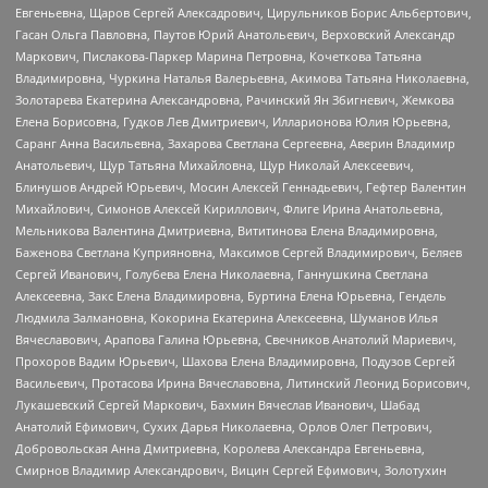
Евгеньевна, Щаров Сергей Алексадрович, Цирульников Борис Альбертович,
Гасан Ольга Павловна, Паутов Юрий Анатольевич, Верховский Александр
Маркович, Пислакова-Паркер Марина Петровна, Кочеткова Татьяна
Владимировна, Чуркина Наталья Валерьевна, Акимова Татьяна Николаевна,
Золотарева Екатерина Александровна, Рачинский Ян Збигневич, Жемкова
Елена Борисовна, Гудков Лев Дмитриевич, Илларионова Юлия Юрьевна,
Саранг Анна Васильевна, Захарова Светлана Сергеевна, Аверин Владимир
Анатольевич, Щур Татьяна Михайловна, Щур Николай Алексеевич,
Блинушов Андрей Юрьевич, Мосин Алексей Геннадьевич, Гефтер Валентин
Михайлович, Симонов Алексей Кириллович, Флиге Ирина Анатольевна,
Мельникова Валентина Дмитриевна, Вититинова Елена Владимировна,
Баженова Светлана Куприяновна, Максимов Сергей Владимирович, Беляев
Сергей Иванович, Голубева Елена Николаевна, Ганнушкина Светлана
Алексеевна, Закс Елена Владимировна, Буртина Елена Юрьевна, Гендель
Людмила Залмановна, Кокорина Екатерина Алексеевна, Шуманов Илья
Вячеславович, Арапова Галина Юрьевна, Свечников Анатолий Мариевич,
Прохоров Вадим Юрьевич, Шахова Елена Владимировна, Подузов Сергей
Васильевич, Протасова Ирина Вячеславовна, Литинский Леонид Борисович,
Лукашевский Сергей Маркович, Бахмин Вячеслав Иванович, Шабад
Анатолий Ефимович, Сухих Дарья Николаевна, Орлов Олег Петрович,
Добровольская Анна Дмитриевна, Королева Александра Евгеньевна,
Смирнов Владимир Александрович, Вицин Сергей Ефимович, Золотухин