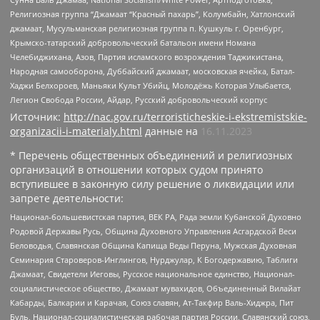
Религиозная группа “Джамаат “Красный пахарь”, Колумбайн, Хатлонский
джамаат, Мусульманская религиозная группа п. Кушкуль г. Оренбург,
Крымско-татарский добровольческий батальон имени Номана
Челебиджихана, Азов, Партия исламского возрождения Таджикистана,
Народная самооборона, Дуббайский джамаат, московская ячейка, Батал-
Хаджи Белхороев, Маньяки Культ Убийц, Молодёжь Которая Улыбается,
Легион Свобода России, Айдар, Русский добровольческий корпус
Источник:
http://nac.gov.ru/terroristicheskie-i-ekstremistskie-
organizacii-i-materialy.html
данные на
16.11.2023
* Перечень общественных объединений и религиозных
организаций в отношении которых судом принято
вступившее в законную силу решение о ликвидации или
запрете деятельности:
Национал-большевистская партия, ВЕК РА, Рада земли Кубанской Духовно
Родовой Державы Русь, Община Духовного Управления Асгардской Веси
Беловодья, Славянская Община Капища Веды Перуна, Мужская Духовная
Семинария Староверов-Инглингов, Нурджулар, К Богодержавию, Таблиги
Джамаат, Свидетели Иеговы, Русское национальное единство, Национал-
социалистическое общество, Джамаат мувахидов, Объединенный Вилайат
Кабарды, Балкарии и Карачая, Союз славян, Ат-Такфир Валь-Хиджра, Пит
Буль, Национал-социалистическая рабочая партия России, Славянский союз,