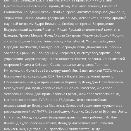
Bellingcat, Bellingcat Ltd, The Insider, Институт правовой инициативы
Центральной и Восточной Европы, Фонд Открытой Эстонии, Calvert 22
Foundation, Канадский украинский конгресс, Институт Макдональда-Лорье,
Украинская национальная федерация Канады, Декабристы, Международный
научный центр им Вудро Вильсона, Свободная пресса, Возрождение,
Всеукраинский духовный центр , Риддл, Русский антивоенный комитет в
Швеции, Проект Медуза, Фонд Андрея Сахарова, Форум свободной России,
Лига Свободных Наций, Transparеncy International, Форум Свободных
Народов ПостРоссии, Солидарность с гражданским движением в России –
Solidarus, КрымSOS, Свободный университет, Институт государственного
управления, Форум гражданского общества Россия, Беллона, Союз жителей
островов Тисима и Хабомаи, Съезд народных депутатов, Гринпис
Интернешнл, Фонд борьбы с коррупцией Инк, Завет церквей TCCN, Агора,
Всемирный фонд природы, BDR Novaja Gazeta-Europe, Алтай проект,
Образовательный дом прав человека Чернигов, Фонд Дом Прав Человека,
Белорусский дом прав человека имени Бориса Звозскова, Дом прав
человека Тбилиси, Дом прав человека Ереван, Дом прав человека Крым,
Центр дикого лосося, TVR Studios, ТВ Дождь, Центр европейских
исследований им Вилфрида Мартенса, Сетевое объединение журналистов
расследователей, АЛЛАТРА, За свободную Россию, Свободная Бурятия, Uralic,
UnKremlin, Международная федерация транспортных рабочих, ИстЧам
Финланд, Гудзоновский институт, Фонд Демократического Развития,
Комитет-2024, Центрально-Европейский университет, Центр