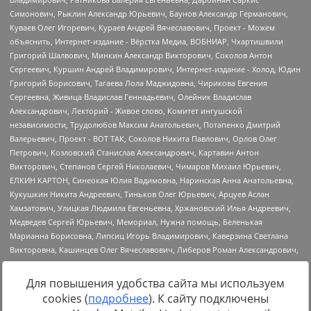
Для повышения удобства сайта мы используем
cookies (
подробнее
). К сайту подключены
Источник:
https://minjust.gov.ru/uploaded/files/reestr-