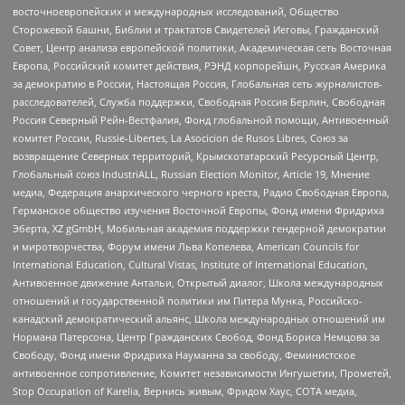
восточноевропейских и международных исследований, Общество
Сторожевой башни, Библии и трактатов Свидетелей Иеговы, Гражданский
Совет, Центр анализа европейской политики, Академическая сеть Восточная
Европа, Российский комитет действия, РЭНД корпорейшн, Русская Америка
за демократию в России, Настоящая Россия, Глобальная сеть журналистов-
расследователей, Служба поддержки, Свободная Россия Берлин, Свободная
Россия Северный Рейн-Вестфалия, Фонд глобальной помощи, Антивоенный
комитет России, Russie-Libertes, La Asocicion de Rusos Libres, Союз за
возвращение Северных территорий, Крымскотатарский Ресурсный Центр,
Глобальный союз IndustriALL, Russian Election Monitor, Article 19, Мнение
медиа, Федерация анархического черного креста, Радио Свободная Европа,
Германское общество изучения Восточной Европы, Фонд имени Фридриха
Эберта, XZ gGmbH, Мобильная академия поддержки гендерной демократии
и миротворчества, Форум имени Льва Копелева, American Councils for
International Education, Cultural Vistas, Institute of International Education,
Антивоенное движение Антальи, Открытый диалог, Школа международных
отношений и государственной политики им Питера Мунка, Российско-
канадский демократический альянс, Школа международных отношений им
Нормана Патерсона, Центр Гражданских Свобод, Фонд Бориса Немцова за
Свободу, Фонд имени Фридриха Науманна за свободу, Феминистское
антивоенное сопротивление, Комитет независимости Ингушетии, Прометей,
Stop Occupation of Karelia, Вернись живым, Фридом Хаус, СОТА медиа,