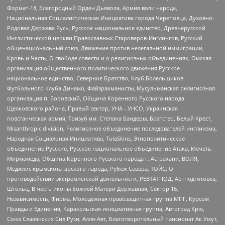
Формат-18, Благородный Орден Дьявола, Армия воли народа,
Национальная Социалистическая Инициатива города Череповца, Духовно-
Родовая Держава Русь, Русское национальное единство, Древнерусской
Инглистической церкви Православных Староверов-Инглингов, Русский
общенациональный союз, Движение против нелегальной иммиграции,
Кровь и Честь, О свободе совести и о религиозных объединениях, Омская
организация общественного политического движения Русское
национальное единство, Северное Братство, Клуб Болельщиков
Футбольного Клуба Динамо, Файзрахманисты, Мусульманская религиозная
организация п. Боровский, Община Коренного Русского народа
Щелковского района, Правый сектор, УНА - УНСО, Украинская
повстанческая армия, Тризуб им. Степана Бандеры, Братство, Белый Крест,
Misanthropic division, Религиозное объединение последователей инглиизма,
Народная Социальная Инициатива, TulaSkins, Этнополитическое
объединение Русские, Русское национальное объединение Атака, Мечеть
Мирмамеда, Община Коренного Русского народа г. Астрахани, ВОЛЯ,
Меджлис крымскотатарского народа, Рубеж Севера, ТОЙС, О
противодействии экстремистской деятельности, РЕВТАТПОД, Артподготовка,
Штольц, В честь иконы Божией Матери Державная, Сектор 16,
Независимость, Фирма, Молодежная правозащитная группа МПГ, Курсом
Правды и Единения, Каракольская инициативная группа, Автоград Крю,
Союз Славянских Сил Руси, Алля-Аят, Благотворительный пансионат Ак Умут,