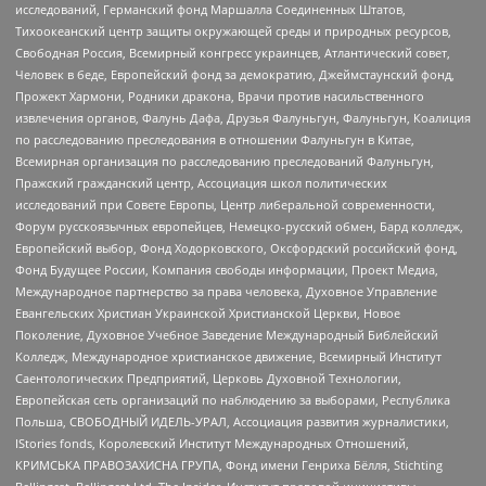
исследований, Германский фонд Маршалла Соединенных Штатов,
Тихоокеанский центр защиты окружающей среды и природных ресурсов,
Свободная Россия, Всемирный конгресс украинцев, Атлантический совет,
Человек в беде, Европейский фонд за демократию, Джеймстаунский фонд,
Прожект Хармони, Родники дракона, Врачи против насильственного
извлечения органов, Фалунь Дафа, Друзья Фалуньгун, Фалуньгун, Коалиция
по расследованию преследования в отношении Фалуньгун в Китае,
Всемирная организация по расследованию преследований Фалуньгун,
Пражский гражданский центр, Ассоциация школ политических
исследований при Совете Европы, Центр либеральной современности,
Форум русскоязычных европейцев, Немецко-русский обмен, Бард колледж,
Европейский выбор, Фонд Ходорковского, Оксфордский российский фонд,
Фонд Будущее России, Компания свободы информации, Проект Медиа,
Международное партнерство за права человека, Духовное Управление
Евангельских Христиан Украинской Христианской Церкви, Новое
Поколение, Духовное Учебное Заведение Международный Библейский
Колледж, Международное христианское движение, Всемирный Институт
Саентологических Предприятий, Церковь Духовной Технологии,
Европейская сеть организаций по наблюдению за выборами, Республика
Польша, СВОБОДНЫЙ ИДЕЛЬ-УРАЛ, Ассоциация развития журналистики,
IStories fonds, Королевский Институт Международных Отношений,
КРИМСЬКА ПРАВОЗАХИСНА ГРУПА, Фонд имени Генриха Бёлля, Stichting