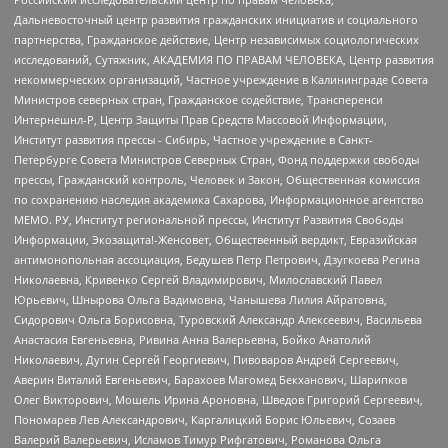
Дальневосточный центр развития гражданских инициатив и социального
партнерства, Гражданское действие, Центр независимых социологических
исследований, Сутяжник, АКАДЕМИЯ ПО ПРАВАМ ЧЕЛОВЕКА, Центр развития
некоммерческих организаций, Частное учреждение в Калининграде Совета
Министров северных стран, Гражданское содействие, Трансперенси
Интернешнл-Р, Центр Защиты Прав Средств Массовой Информации,
Институт развития прессы - Сибирь, Частное учреждение в Санкт-
Петербурге Совета Министров Северных Стран, Фонд поддержки свободы
прессы, Гражданский контроль, Человек и Закон, Общественная комиссия
по сохранению наследия академика Сахарова, Информационное агентство
МЕМО. РУ, Институт региональной прессы, Институт Развития Свободы
Информации, Экозащита!-Женсовет, Общественный вердикт, Евразийская
антимонопольная ассоциация, Бедушев Петр Петрович, Дзугкоева Регина
Николаевна, Кривенко Сергей Владимирович, Милославский Павел
Юрьевич, Шнырова Ольга Вадимовна, Чанышева Лилия Айратовна,
Сидорович Ольга Борисовна, Туровский Александр Алексеевич, Васильева
Анастасия Евгеньевна, Ривина Анна Валерьевна, Бойко Анатолий
Николаевич, Дугин Сергей Георгиевич, Пивоваров Андрей Сергеевич,
Аверин Виталий Евгеньевич, Барахоев Магомед Бекханович, Шарипков
Олег Викторович, Мошель Ирина Ароновна, Шведов Григорий Сергеевич,
Пономарев Лев Александрович, Каргалицкий Борис Юльевич, Созаев
Валерий Валерьевич, Исламов Тимур Рифгатович, Романова Ольга