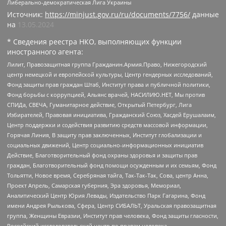
Либерально-демократическая Лига Украины
Источник:
https://minjust.gov.ru/ru/documents/7756/
данные
на
13.05.2024
* Сведения реестра НКО, выполняющих функции
иностранного агента:
Лилит, Правозащитная группа Гражданин.Армия.Право, Нижегородский
центр немецкой и европейской культуры, Центр гендерных исследований,
Фонд защиты прав граждан Штаб, Институт права и публичной политики,
Фонд борьбы с коррупцией, Альянс врачей, НАСИЛИЮ.НЕТ, Мы против
СПИДа, СВЕЧА, Гуманитарное действие, Открытый Петербург, Лига
Избирателей, Правовая инициатива, Гражданский Союз, Хасдей Ерушалаим,
Центр поддержки и содействия развитию средств массовой информации,
Горячая Линия, В защиту прав заключенных, Институт глобализации и
социальных движений, Центр социально-информационных инициатив
Действие, Благотворительный фонд охраны здоровья и защиты прав
граждан, Благотворительный фонд помощи осужденным и их семьям, Фонд
Тольятти, Новое время, Серебряная тайга, Так-Так-Так, Сова, центр Анна,
Проект Апрель, Самарская губерния, Эра здоровья, Мемориал,
Аналитический Центр Юрия Левады, Издательство Парк Гагарина, Фонд
имени Андрея Рылькова, Сфера, Центр СИБАЛЬТ, Уральская правозащитная
группа, Женщины Евразии, Институт прав человека, Фонд защиты гласности,
Российский исследовательский центр по правам человека,