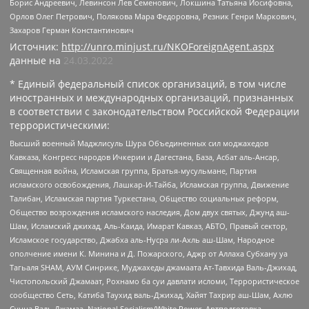
Борис Андреевич, Левинсон Лев Семенович, Локшина Татьяна Иосифовна,
Орлов Олег Петрович, Полякова Мара Федоровна, Резник Генри Маркович,
Захаров Герман Константинович
Источник:
http://unro.minjust.ru/NKOForeignAgent.aspx
данные на
24.03.2022
* Единый федеральный список организаций, в том числе
иностранных и международных организаций, признанных
в соответствии с законодательством Российской Федерации
террористическими:
Высший военный Маджлисуль Шура Объединенных сил моджахедов
Кавказа, Конгресс народов Ичкерии и Дагестана, База, Асбат аль-Ансар,
Священная война, Исламская группа, Братья-мусульмане, Партия
исламского освобождения, Лашкар-И-Тайба, Исламская группа, Движение
Талибан, Исламская партия Туркестана, Общество социальных реформ,
Общество возрождения исламского наследия, Дом двух святых, Джунд аш-
Шам, Исламский джихад, Аль-Каида, Имарат Кавказ, АБТО, Правый сектор,
Исламское государство, Джабха аль-Нусра ли-Ахль аш-Шам, Народное
ополчение имени К. Минина и Д. Пожарского, Аджр от Аллаха Субхану уа
Тагьаля SHAM, АУМ Синрике, Муджахеды джамаата Ат-Тавхида Валь-Джихад,
Чистопольский Джамаат, Рохнамо ба суи давлати исломи, Террористическое
сообщество Сеть, Катиба Таухид валь-Джихад, Хайят Тахрир аш-Шам, Ахлю
Сунна Валь Джамаа, National Socialism/White Power, Артподготовка,