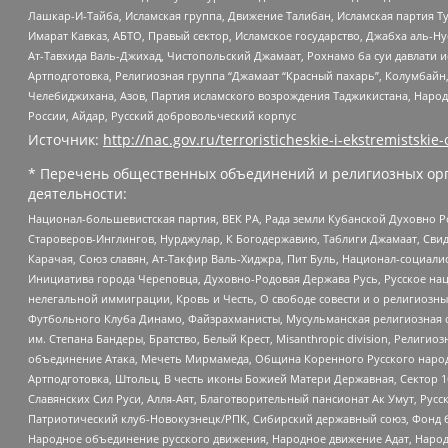
Лашкар-И-Тайба, Исламская группа, Движение Талибан, Исламская партия Т
Имарат Кавказ, АБТО, Правый сектор, Исламское государство, Джабха аль-
Ат-Тавхида Валь-Джихад, Чистопольский Джамаат, Рохнамо ба суи давлати и
Артподготовка, Религиозная группа “Джамаат “Красный пахарь”, Колумбайн
Челебиджихана, Азов, Партия исламского возрождения Таджикистана, Народ
России, Айдар, Русский добровольческий корпус
Источник:
http://nac.gov.ru/terroristicheskie-i-ekstremistskie-
* Перечень общественных объединений и религиозных орг
деятельности:
Национал-большевистская партия, ВЕК РА, Рада земли Кубанской Духовно
Староверов-Инглингов, Нурджулар, К Богодержавию, Таблиги Джамаат, Сви
Карачая, Союз славян, Ат-Такфир Валь-Хиджра, Пит Буль, Национал-социал
Инициатива города Череповца, Духовно-Родовая Держава Русь, Русское н
нелегальной иммиграции, Кровь и Честь, О свободе совести и о религиоз
Футбольного Клуба Динамо, Файзрахманисты, Мусульманская религиозная о
им. Степана Бандеры, Братство, Белый Крест, Misanthropic division, Рели
объединение Атака, Мечеть Мирмамеда, Община Коренного Русского народа
Артподготовка, Штольц, В честь иконы Божией Матери Державная, Сектор 1
Славянских Сил Руси, Алля-Аят, Благотворительный пансионат Ак Умут, Русск
Патриотический клуб-Новокузнецк/РПК, Сибирский державный союз, Фонд б
Народное объединение русского движения, Народное движение Адат, Народ