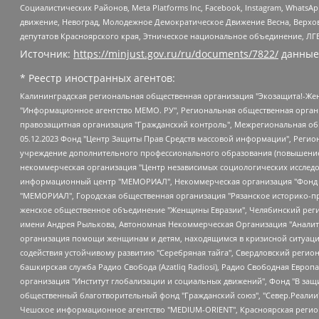
Социалистических Районов, Meta Platforms Inc, Facebook, Instagram, Wha
движение, Невоград, Молодежное Демократическое Движение Весна, Верхов
депутатов Красноярского края, Этническое национальное объединение, ЛГ
Источник:
https://minjust.gov.ru/ru/documents/7822/
данные
* Реестр иностранных агентов:
Калининградская региональная общественная организация "Экозащита!-Женсовет", Фонд содействия защите прав и свобод граждан "Общественный вердикт", Фонд "Институт Развития Свободы Информации", Частное учреждение "Информационное агентство МЕМО. РУ", Региональная общественная организация "Общественная комиссия по сохранению наследия академика Сахарова", Фонд поддержки свободы прессы, Санкт-Петербургская общественная правозащитная организация "Гражданский контроль", Межрегиональная общественная организация "Информационно-просветительский центр "Мемориал", Региональный Фонд "Центр Защиты Прав Средств Массовой Информации", с 05.12.2023 Фонд "Центр Защиты Прав Средств массовой информации", Региональная общественная благотворительная организация помощи беженцам и мигрантам "Гражданское содействие", Негосударственное образовательное учреждение дополнительного профессионального образования (повышение квалификации) специалистов "АКАДЕМИЯ ПО ПРАВАМ ЧЕЛОВЕКА", Свердловская региональная общественная организация "Сутяжник", Автономная некоммерческая организация "Центр независимых социологических исследований", Союз общественных объединений "Российский исследовательский центр по правам человека", Региональное общественное учреждение научно-информационный центр "МЕМОРИАЛ", Некоммерческая организация "Фонд защиты гласности", Автономная некоммерческая организация "Институт прав человека", Городская общественная организация "Екатеринбургское общество "МЕМОРИАЛ", Городская общественная организация "Рязанское историко-просветительское и правозащитное общество "Мемориал" (Рязанский Мемориал), Челябинский региональный орган общественной самодеятельности – женское общественное объединение "Женщины Евразии", Челябинский региональный орган общественной самодеятельности "Уральская правозащитная группа", Фонд содействия защите здоровья и социальной справедливости имени Андрея Рылькова, Автономная Некоммерческая Организация "Аналитический Центр Юрия Левады", Автономная некоммерческая организация социальной поддержки населения "Проект Апрель", Региональная общественная организация помощи женщинам и детям, находящимся в кризисной ситуации "Информационно-методический центр "Анна", Фонд содействия развитию массовых коммуникаций и правовому просвещению "Так-так-Так", Фонд содействия устойчивому развитию "Серебряная тайга", Свердловский региональный общественный фонд социальных проектов "Новое время", "Idel.Реалии", Кавказ.Реалии, Крым.Реалии, Телеканал Настоящее Время, Татаро-башкирская служба Радио Свобода (Azatliq Radiosi), Радио Свободная Европа/Радио Свобода (PCE/PC), "Сибирь.Реалии", "Фактограф", Благотворительный фонд помощи осужденным и их семьям, Автономная некоммерческая организация "Институт глобализации и социальных движений", Фонд "В защиту прав заключенных", Частное учреждение "Центр поддержки и содействия развитию средств массовой информации", Пензенский региональный общественный благотворительный фонд "Гражданский союз", "Север.Реалии", Некоммерческая организация Фонд "Правовая инициатива", Общество с ограниченной ответственностью "Радио Свободная Европа/Радио Свобода", Чешское информационное агентство "MEDIUM-ORIENT", Красноярская региональная общественная организация "Мы против СПИДа", Камалягин Денис Николаевич, Маркелов Сергей Евгеньевич, Пономарев Лев Александрович, Савицкая Людмила Алексеевна, Автоно