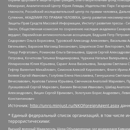
Мемориал, Аналитический Центр Юрия Левады, Издательство Парк Гагарина
гласности, Российский исследовательский центр по правам человека, Даль
Сутяжник, АКАДЕМИЯ ПО ПРАВАМ ЧЕЛОВЕКА, Центр развития некоммерческих
Защиты Прав Средств Массовой Информации, Институт развития прессы - Си
Закон, Общественная комиссия по сохранению наследия академика Сахаров
вердикт, Евразийская антимонопольная ассоциация, Бедушев Петр Петрови
Сидорович Ольга Борисовна, Туровский Александр Алексеевич, Васильева А
Евгеньевич, Барахоев Магомед Бекханович, Шарипков Олег Викторович, М
Тимур Рифгатович, Романова Ольга Евгеньевна, Щаров Сергей Алексадрови
Петровна, Кочеткова Татьяна Владимировна, Чуркина Наталья Валерьевна, 
Илларионова Юлия Юрьевна, Саранг Анна Васильевна, Захарова Светлана 
Гефтер Валентин Михайлович, Симонов Алексей Кириллович, Флиге Ирина 
Беляев Сергей Иванович, Голубева Елена Николаевна, Ганнушкина Светлана
Вячеславович, Арапова Галина Юрьевна, Свечников Анатолий Мариевич, П
Лукашевский Сергей Маркович, Бахмин Вячеслав Иванович, Шабад Анатоли
Александрович, Вицин Сергей Ефимович, Золотухин Борис Андреевич, Леви
Константинович
Источник:
http://unro.minjust.ru/NKOForeignAgent.aspx
данн
* Единый федеральный список организаций, в том числе и
террористическими:
Высший военный Маджлисуль Шура Объединенных сил моджахедов Кавказа, Ко