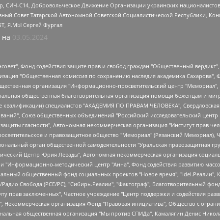
tsApp, СИЧ-С14, Добровольческое Движение Организации украинских националисто
ный Совет Татарской Автономной Советской Социалистической Республики, Кон
БТ, Я.МЫ Сергей Фургал
 на
03.05.2024
мная некоммерческая организация "Центр по работе с проблемой насилия "НАСИЛИЮ.НЕТ", Межрегиональный профессиональный союз работников здравоохранения "Альянс врачей", Юридическое лицо, зарегистрированное в Латвийской Республике, SIA "Medusa Project" (регистрационный номер 40103797863, дата регистрации 10.06.2014), Некоммерческая организация "Фонд по борьбе с коррупцией", Автономная некоммерческая организация "Институт права и публичной политики", Баданин Роман Сергеевич, Гликин Максим Александрович, Железнова Мария Михайловна, Лукьянова Юлия Сергеевна, Маетная Елизавета Витальевна, Маняхин Петр Борисович, Чуракова Ольга Владимировна, Ярош Юлия Петровна, Юридическое лицо "The Insider SIA", зарегистрированное в Риге, Латвийская Республика (дата регистрации 26.06.2015), являющееся администратором доменного имени интернет-издания "The Insider SIA", https://theins.ru, Постернак Алексей Евгеньевич, Рубин Михаил Аркадьевич, Анин Роман Александрович, Юридическое лицо Istories fonds, зарегистрированное в Латвийской Республике (регистрационный номер 50008295751, дата регистрации 24.02.2020), Великовский Дмитрий Александрович, Долинина Ирина Николаевна, Мароховская Алеся Алексеевна, Шлейнов Роман Юрьевич, Шмагун Олеся Валентиновна, Общество с ограниченной ответственностью "Альтаир 2021", Общество с ограниченной ответственностью "Вега 2021", Общество с ограниченной ответственностью "Главный редактор 2021", Общество с ограниченной ответственностью "Ромашки монолит", Важенков Артем Валерьевич, Ивановская областная общественная организация "Центр гендерных исследований", Гурман Юрий Альбертович, Медиапроект "ОВД-Инфо", Егоров Владимир Владимирович, Жилинский Владимир Александрович, Общество с ограниченной ответственностью "ЗП", Иванова София Юрьевна, Карезина Инна Павловна, Кильтау Екатерина Викторовна, Петров Алексей Викторович, Пискунов Сергей Евгеньевич, Смирнов Сергей Сергеевич, Тихонов Михаил Сергеевич, Общество с ограниченной ответственностью "ЖУРНАЛИСТ-ИНОСТРАННЫЙ АГЕНТ", Арапова Галина Юрьевна, Вольтская Татьяна Анатольевна, Американская компания "Mason G.E.S. Anonymous Foundation" (США), являющаяся владельцем интернет-издания https://mnews.world/, Компания "Stichting Bellingcat", зарегистрированная в Нидерландах (дата регистрации 11.07.2018), Захаров Андрей Вячеславович, Клепиковская Екатерина Дмитриевна, Общество с ограниченной ответственностью "МЕМО", Перл Роман Александрович, Симонов Евгений Алексеевич, Соловьева Елена Анатольевна, Сотников Даниил Владимирович, Сурначева Елизавета Дмитриевна, Автономная некоммерческая организация по защите прав человека и информированию населения "Якутия – Наше Мнение", Общество с ограниченной ответственностью "Москоу диджитал медиа", с 26.01.2023 Общество с ограниченной ответственностью "Чайка Белые сады", Ветошкина Валерия Валерьевна, Заговора Максим Александрович, Межрегиональное общественное движение "Российская ЛГБТ - сеть", Оленичев Максим Владимирович, Павлов Иван Юрьевич, Скворцова Елена Сергеевна, Общество с ограниченной ответственностью "Как бы инагент", Кочетков Игорь Викторович, Общество с ограниченной ответственностью "Честные выборы", Еланчик Олег Александрович, Общество с ограниченной ответственностью "Нобелевский призыв", Гималова Регина Эмилевна, Григорьев Андрей Валерьевич, Григорьева Алина Александровна, Ассоциация по содействию защите прав призывников, альтернативнослужащих и военнослужащих "Правозащитная группа "Гражданин.Армия.Право", Хисамова Регина Фаритовна, Автономная некоммерческая организация по реализации социально-правовых программ "Лилит", Дальн