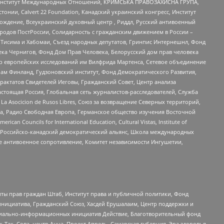
ий Институт Международных Отношений, КРИМСЬКА ПРАВОЗАХИСНА ГРУПА,
стонии, Calvert 22 Foundation, Канадский украинский конгресс, Институт
ждение, Всеукраинский духовный центр , Риддл, Русский антивоенный
ародов ПостРоссии, Солидарность с гражданским движением в России –
в Тисима и Хабомаи, Съезд народных депутатов, Гринпис Интернешнл, Фонд
ека Чернигов, Фонд Дом Прав Человека, Белорусский дом прав человека
нтр европейских исследований им Вилфрида Мартенса, Сетевое объединение
Чам Финланд, Гудзоновский институт, Фонд Демократического Развития,
актатов Свидетелей Иеговы, Гражданский Совет, Центр анализа
астоящая Россия, Глобальная сеть журналистов-расследователей, Служба
a Asocicion de Rusos Libres, Союз за возвращение Северных территорий,
еста, Радио Свободная Европа, Германское общество изучения Восточной
ouncils for International Education, Cultural Vistas, Institute of
, Российско-канадский демократический альянс, Школа международных
е антивоенное сопротивление, Комитет независимости Ингушетии,
ты прав граждан Штаб, Институт права и публичной политики, Фонд
инициатива, Гражданский Союз, Хасдей Ерушалаим, Центр поддержки и
социально-информационных инициатив Действие, Благотворительный фонд
Так, Сова, центр Анна, Проект Апрель, Самарская губерния, Эра здоровья,