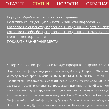
О ГАЗЕТЕ
СТАТЬИ
НОВОСТИ
ОБРАТНАЯ
Порядок обработки персональных данных
Политика конфиденциальности и защиты информации
Согласие на обработку персональных данных обратной свя
Согласие на обработку персональных данных с помощью се
LiveInternet, top.mail.ru
ПОКАЗАТЬ БАННЕРНЫЕ МЕСТА
* Перечень иностранных и международных неправительств
Национальный фонд в поддержку демократии, Институт Открытое Общество
Институт Международных Отношений, MEDIA DEVELOPMENT INVESTMENT FUND,
Европейская Платформа за Демократические Выборы, Международный цент
Свободная Россия, Всемирный конгресс украинцев, Атлантический совет, Ч
органов, Фалунь Дафа, Друзья Фалуньгун, Фалуньгун, Коалиция по рассле
Ассоциация школ политических исследований при Совете Европы, Центр ли
Оксфордский российский фонд, Фонд Будущее России, Компания свободы ин
Новое Поколение, Духовное Учебное Заведение Международный Библейский