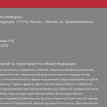
ИА «Инфорос».
едакции: 117218, Россия, г. Москва, ул. Кржижановского,
хова Н.В.
2026
льной на территории Российской Федерации:
кономическому и правовому развитию, Национальный Демократический
менной России, Черноморский фонд регионального сотрудничества,
, Тихоокеанский центр защиты окружающей среды и природных ресурсов,
 Хармони, Родники дракона, Врачи против насильственного извлечения
по расследованию преследований Фалуньгун, Пражский гражданский центр,
бмен, Бард колледж, Европейский выбор, Фонд Ходорковского,
ное Управление Евангельских Христиан Украинской Христианской Церкви,
огических Предприятий, Церковь Духовной Технологии, Европейская сеть