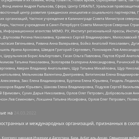
, Фонд имени Андрея Рылькова, Сфера, Центр СИБАЛЬТ, Уральская правозащитна
невосточный центр развития гражданских инициатив и социального партнерства, 
 организаций, Частное учреждение в Калининграде Совета Министров северных 
бирь, Частное учреждение в Санкт-Петербурге Совета Министров Северных Стра
а, Информационное агентство МЕМО. РУ, Институт региональной прессы, Инсти
ч, Дзугкоева Регина Николаевна, Кривенко Сергей Владимирович, Милославски
настасия Евгеньевна, Ривина Анна Валерьевна, Бойко Анатолий Николаевич, Дуг
ошель Ирина Ароновна, Шведов Григорий Сергеевич, Пономарев Лев Александро
ч, Цирульников Борис Альбертович, Гасан Ольга Павловна, Паутов Юрий Анато
Акимова Татьяна Николаевна, Золотарева Екатерина Александровна, Рачинский Я
Сергеевна, Аверин Владимир Анатольевич, Щур Татьяна Михайловна, Щур Никола
Анатольевна, Мельникова Валентина Дмитриевна, Вититинова Елена Владимировн
 Алексеевна, Закс Елена Владимировна, Буртина Елена Юрьевна, Гендель Людмил
рохоров Вадим Юрьевич, Шахова Елена Владимировна, Подузов Сергей Васильеви
й Ефимович, Сухих Дарья Николаевна, Орлов Олег Петрович, Добровольская Анн
нсон Лев Семенович, Локшина Татьяна Иосифовна, Орлов Олег Петрович, Поляк
ые на
24.03.2022
ностранных и международных организаций, признанных в соотв
нгресс народов Ичкерии и Дагестана, База, Асбат аль-Ансар, Священная война,