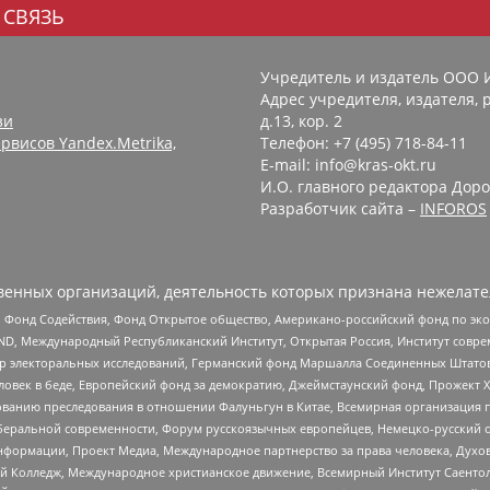
 СВЯЗЬ
Учредитель и издатель ООО 
Адрес учредителя, издателя, р
зи
д.13, кор. 2
рвисов Yandex.Metrika,
Телефон: +7 (495) 718-84-11
E-mail: info@kras-okt.ru
И.О. главного редактора Доро
Разработчик сайта –
INFOROS
енных организаций, деятельность которых признана нежелате
 Фонд Содействия, Фонд Открытое общество, Американо-российский фонд по э
 Международный Республиканский Институт, Открытая Россия, Институт совре
р электоральных исследований, Германский фонд Маршалла Соединенных Штатов
еловек в беде, Европейский фонд за демократию, Джеймстаунский фонд, Прожект
дованию преследования в отношении Фалуньгун в Китае, Всемирная организация 
беральной современности, Форум русскоязычных европейцев, Немецко-русский о
формации, Проект Медиа, Международное партнерство за права человека, Духов
 Колледж, Международное христианское движение, Всемирный Институт Саентол