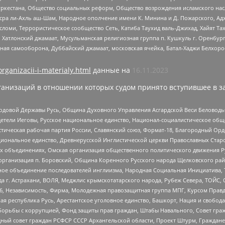
уркестана, Общество социальных реформ, Общество возрождения исламского насл
Нусра ли-Ахль аш-Шам, Народное ополчение имени К. Минина и Д. Пожарского, Ад
сломи, Террористическое сообщество Сеть, Катиба Таухид валь-Джихад, Хайят Тах
, Хатлонский джамаат, Мусульманская религиозная группа п. Кушкуль г. Оренбу
ная самооборона, Дуббайский джамаат, московская ячейка, Батал-Хаджи Белхор
organizacii-i-materialy.html
данные на
16.11.2023
анизаций в отношении которых судом принято вступившее в з
 Родовой Державы Русь, Община Духовного Управления Асгардской Веси Беловод
детели Иеговы, Русское национальное единство, Национал-социалистическое об
истическая рабочая партия России, Славянский союз, Формат-18, Благородный Ор
ациональное единство, Древнерусской Инглистической церкви Православных Ста
ных объединениях, Омская организация общественного политического движения Р
рганизация п. Боровский, Община Коренного Русского народа Щелковского район
гиозное объединение последователей инглиизма, Народная Социальная Инициатива,
 г. Астрахани, ВОЛЯ, Меджлис крымскотатарского народа, Рубеж Севера, ТОЙС, 
6, Независимость, Фирма, Молодежная правозащитная группа МПГ, Курсом Правд
ая республика Русь, Арестантское уголовное единство, Башкорт, Нация и свобода,
орьбы с коррупцией, Фонд защиты прав граждан, Штабы Навального, Совет гражд
ный совет граждан РСФСР СССР Архангельской области, Проект Штурм, Граждане 