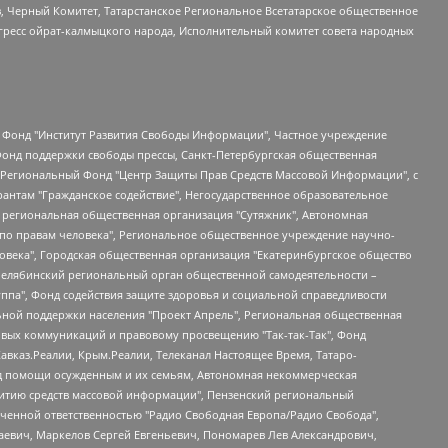
в, Черный Комитет, Татарстанское Региональное Всетатарское общественное
гресс ойрат-калмыцкого народа, Исполнительный комитет совета народных
евосточное общественное движение "Маяк", Санкт-Петербургская ЛГБТ-инициативная группа "Выход", Инициативная группа ЛГБТ+ "Реверс", Алексеев Андрей Викторович, Бекбулатова Таисия Львовна, Беляев Иван Михайлович, Владыкина Елена Сергеевна, Гельман Марат Александрович, Никульшина Вероника Юрьевна, Толоконникова Надежда Андреевна, Шендерович Виктор Анатольевич, Общество с ограниченной ответственностью "Данное сообщение", Общество с ограниченной ответственностью Издательский дом "Новая глава", Айнбиндер Александра Александровна, Московский комьюнити-центр для ЛГБТ+инициатив, Благотворительный фонд развития филантропии, Deutsche Welle (Германия, Kurt-Schumacher-Strasse 3, 53113 Bonn), Борзунова Мария Михайловна, Воробьев Виктор Викторович, Голубева Анна Львовна, Константинова Алла Михайловна, Малкова Ирина Владимировна, Мурадов Мурад Абдулгалимович, Осетинская Елизавета Николаевна, Понасенков Евгений Николаевич, Ганапольский Матвей Юрьевич, Киселев Евгений Алексеевич, Борухович Ирина Григорьевна, Дремин Иван Тимофеевич, Дубровский Дмитрий Викторович, Красноярская региональная общественная организация поддержки и развития альтернативных образовательных технологий и межкультурных коммуникаций "ИНТЕРРА", Маяковская Екатерина Алексеевна, Фейгин Марк Захарович, Филимонов Андрей Викторович, Дзугкоева Регина Николаевна, Доброхотов Роман Александрович, Дудь Юрий Александрович, Елкин Сергей Владимирович, Кругликов Кирилл Игоревич, Сабунаева Мария Леонидовна, Семенов Алексей Владимирович, Шаинян Карен Багратович, Шульман Екатерина Михайловна, Асафьев Артур Валерьевич, Вахштайн Виктор Семенович, Венедиктов Алексей Алексеевич, Лушникова Екатерина Евгеньевна, Волков Леонид Михайлович, Невзоров Александр Глебович, Пархоменко Сергей Борисович, Сироткин Ярослав Николаевич, Кара-Мурза Владимир Владимирович, Баранова Наталья Владимировна, Гозман Леонид Яковлевич, Кагарлицкий Борис Юльевич, Климарев Михаил Валерьевич, Милов Владимир Станиславович, Автономная некоммерческая организация Краснодарский центр современного искусства "Типография", Моргенштерн Алишер Тагирович, Соболь Любовь Эдуардовна, Общество с ограниченной ответственностью "ЛИЗА НОРМ", Каспаров Гарри Кимович, Ходорковский Михаил Борисович, Общество с ограниченной ответственностью "Апрельские тезисы", Данилович Ирина Брониславовна, Кашин Олег Владимирович, Петров Николай Владимирович, Пивоваров Алексей Владимирович, Соколов Михаил Владимирович, Цветкова Юлия Владимировна, Чичваркин Евгений Александрович, Комитет против пыток/Команда против пыток, Общество с ограниченной ответственностью "Первый научный", Общество с ограниченной ответственностью "Вертолет и ко", Белоцерковская Вероника Борисовна, Кац Максим Евгеньевич, Лазарева Татьяна Юрьевна, Шаведдинов Руслан Табризович, Яшин Илья Валерьевич, Общество с ограниченной ответственностью "Иноагент ААВ", Алешковский Дмитрий Петрович, Альбац Евгения Марковна, Быков Дмитрий Львович, Галямина Юлия Евгеньевна, Лойко Сергей Леонидович, Мартынов Кирилл Константинович, Медведев Сергей Александрович, Крашенинников Федор Геннадиевич, Гордеева Катерина Вл