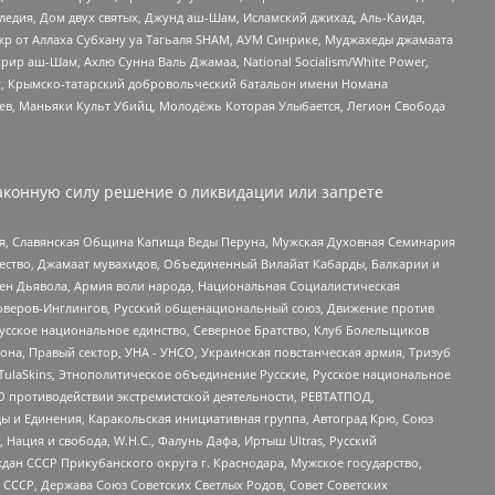
едия, Дом двух святых, Джунд аш-Шам, Исламский джихад, Аль-Каида,
жр от Аллаха Субхану уа Тагьаля SHAM, АУМ Синрике, Муджахеды джамаата
рир аш-Шам, Ахлю Сунна Валь Джамаа, National Socialism/White Power,
рг, Крымско-татарский добровольческий батальон имени Номана
оев, Маньяки Культ Убийц, Молодёжь Которая Улыбается, Легион Свобода
аконную силу решение о ликвидации или запрете
ья, Славянская Община Капища Веды Перуна, Мужская Духовная Семинария
щество, Джамаат мувахидов, Объединенный Вилайат Кабарды, Балкарии и
ден Дьявола, Армия воли народа, Национальная Социалистическая
роверов-Инглингов, Русский общенациональный союз, Движение против
усское национальное единство, Северное Братство, Клуб Болельщиков
а, Правый сектор, УНА - УНСО, Украинская повстанческая армия, Тризуб
 TulaSkins, Этнополитическое объединение Русские, Русское национальное
О противодействии экстремистской деятельности, РЕВТАТПОД,
ы и Единения, Каракольская инициативная группа, Автоград Крю, Союз
 Нация и свобода, W.H.С., Фалунь Дафа, Иртыш Ultras, Русский
ан СССР Прикубанского округа г. Краснодара, Мужское государство,
СССР, Держава Союз Советских Светлых Родов, Совет Советских