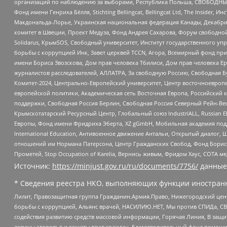
организаций по наблюдению за выборами, Республика Польша, СВОБОДНЫЙ
Фонд имени Генриха Бёлля, Stichting Bellingcat, Bellingcat Ltd, The Inside
Макдональда-Лорье, Украинская национальная федерация Канады, Декабрис
комитет в Швеции, Проект Медуза, Фонд Андрея Сахарова, Форум свободной 
Solidarus, КрымSOS, Свободный университет, Институт государственного у
борьбы с коррупцией Инк, Завет церквей TCCN, Агора, Всемирный фонд при
имени Бориса Звозскова, Дом прав человека Тбилиси, Дом прав человека Ер
журналистов расследователей, АЛЛАТРА, За свободную Россию, Свободная Б
Комитет-2024, Центрально-Европейский университет, Центр восточноевроп
европейской политики, Академическая сеть Восточная Европа, Российский к
поддержки, Свободная Россия Берлин, Свободная Россия Северный Рейн-Вест
Крымскотатарский Ресурсный Центр, Глобальный союз IndustriALL, Russian E
Европы, Фонд имени Фридриха Эберта, XZ gGmbH, Мобильная академия поддержк
International Education, Антивоенное движение Антальи, Открытый диало
отношений им Нормана Патерсона, Центр Гражданских Свобод, Фонд Бориса
Прометей, Stop Occupation of Karelia, Вернись живым, Фридом Хаус, СОТА 
Источник:
https://minjust.gov.ru/ru/documents/7756/
данные
* Сведения реестра НКО, выполняющих функции иностранн
Лилит, Правозащитная группа Гражданин.Армия.Право, Нижегородский цент
борьбы с коррупцией, Альянс врачей, НАСИЛИЮ.НЕТ, Мы против СПИДа, СВЕ
содействия развитию средств массовой информации, Горячая Линия, В защ
охраны здоровья и защиты прав граждан, Благотворительный фонд помощи ос