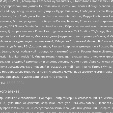
 ИДЕЛЬ-УРАЛ, Ассоциация развития журналистики, IStories fonds, Королевск
r, Институт правовой инициативы Центральной и Восточной Европы, Фонд Открытой Э
ты, Международный научный центр им Вудро Вильсона, Свободная пресса, Возро
России, Лига Свободных Наций, Transparеncy International, Форум Свободных Н
правления, Форум гражданского общества Россия, Беллона, Союз жителей острово
роды, BDR Novaja Gazeta-Europe, Алтай проект, Образовательный дом прав челов
еван, Дом прав человека Крым, Центр дикого лосося, TVR Studios, ТВ Дождь, Це
урятия, Uralic, UnKremlin, Международная федерация транспортных рабочих, Ист
ейских и международных исследований, Общество Сторожевой башни, Библии и тр
омитет действия, РЭНД корпорейшн, Русская Америка за демократию в России, Н
фалия, Фонд глобальной помощи, Антивоенный комитет России, Russie-Libertes, L
lection Monitor, Article 19, Мнение медиа, Федерация анархического черного кр
и гендерной демократии и миротворчества, Форум имени Льва Копелева, American C
г, Школа международных отношений и государственной политики им Питера Мунка
 Немцова за Свободу, Фонд имени Фридриха Науманна за свободу, Феминистско
медиа, Либерально-демократическая Лига Украины
 на
13.05.2024
ого агента:
р немецкой и европейской культуры, Центр гендерных исследований, Фонд защи
ЧА, Гуманитарное действие, Открытый Петербург, Лига Избирателей, Правовая 
иту прав заключенных, Институт глобализации и социальных движений, Центр 
ужденным и их семьям, Фонд Тольятти, Новое время, Серебряная тайга, Так-Так-