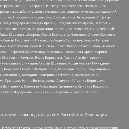
я группа, Женщины Евразии, Институт прав человека, Фонд защиты
Гражданское действие, Центр независимых социологических исследований,
стран, Гражданское содействие, Трансперенси Интернешнл-Р, Центр
н, Фонд поддержки свободы прессы, Гражданский контроль, Человек и
тут Развития Свободы Информации, Экозащита!-Женсовет, Общественный
й Павел Юрьевич, Шнырова Ольга Вадимовна, Чанышева Лилия Айратовна,
ин Сергей Георгиевич, Пивоваров Андрей Сергеевич, Аверин Виталий
вич, Каргалицкий Борис Юльевич, Созаев Валерий Валерьевич, Исламов
льевич, Верховский Александр Маркович, Пислакова-Паркер Марина
н Збигневич, Жемкова Елена Борисовна, Гудков Лев Дмитриевич,
й Алексеевич, Блинушов Андрей Юрьевич, Мосин Алексей Геннадьевич,
а, Баженова Светлана Куприяновна, Максимов Сергей Владимирович,
а Залмановна, Кокорина Екатерина Алексеевна, Шуманов Илья
ч, Протасова Ирина Вячеславовна, Литинский Леонид Борисович,
а Дмитриевна, Королева Александра Евгеньевна, Смирнов Владимир
ова Мара Федоровна, Резник Генри Маркович, Захаров Герман
етствии с законодательством Российской Федерации
 Исламская группа, Братья-мусульмане, Партия исламского освобождения,