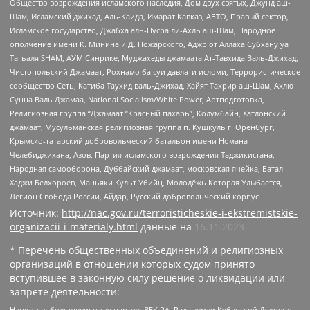
Общество возрождения исламского наследия, Дом двух святых, Джунд аш-
Шам, Исламский джихад, Аль-Каида, Имарат Кавказ, АБТО, Правый сектор,
Исламское государство, Джабха аль-Нусра ли-Ахль аш-Шам, Народное
ополчение имени К. Минина и Д. Пожарского, Аджр от Аллаха Субхану уа
Тагьаля SHAM, АУМ Синрике, Муджахеды джамаата Ат-Тавхида Валь-Джихад,
Чистопольский Джамаат, Рохнамо ба суи давлати исломи, Террористическое
сообщество Сеть, Катиба Таухид валь-Джихад, Хайят Тахрир аш-Шам, Ахлю
Сунна Валь Джамаа, National Socialism/White Power, Артподготовка,
Религиозная группа “Джамаат “Красный пахарь”, Колумбайн, Хатлонский
джамаат, Мусульманская религиозная группа п. Кушкуль г. Оренбург,
Крымско-татарский добровольческий батальон имени Номана
Челебиджихана, Азов, Партия исламского возрождения Таджикистана,
Народная самооборона, Дуббайский джамаат, московская ячейка, Батал-
Хаджи Белхороев, Маньяки Культ Убийц, Молодёжь Которая Улыбается,
Легион Свобода России, Айдар, Русский добровольческий корпус
Источник:
http://nac.gov.ru/terroristicheskie-i-ekstremistskie-
organizacii-i-materialy.html
данные на
16.11.2023
* Перечень общественных объединений и религиозных
организаций в отношении которых судом принято
вступившее в законную силу решение о ликвидации или
запрете деятельности:
Национал-большевистская партия, ВЕК РА, Рада земли Кубанской Духовно