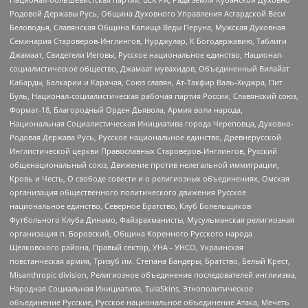
Родовой Державы Русь, Община Духовного Управления Асгардской Веси
Беловодья, Славянская Община Капища Веды Перуна, Мужская Духовная
Семинария Староверов-Инглингов, Нурджулар, К Богодержавию, Таблиги
Джамаат, Свидетели Иеговы, Русское национальное единство, Национал-
социалистическое общество, Джамаат мувахидов, Объединенный Вилайат
Кабарды, Балкарии и Карачая, Союз славян, Ат-Такфир Валь-Хиджра, Пит
Буль, Национал-социалистическая рабочая партия России, Славянский союз,
Формат-18, Благородный Орден Дьявола, Армия воли народа,
Национальная Социалистическая Инициатива города Череповца, Духовно-
Родовая Держава Русь, Русское национальное единство, Древнерусской
Инглистической церкви Православных Староверов-Инглингов, Русский
общенациональный союз, Движение против нелегальной иммиграции,
Кровь и Честь, О свободе совести и о религиозных объединениях, Омская
организация общественного политического движения Русское
национальное единство, Северное Братство, Клуб Болельщиков
Футбольного Клуба Динамо, Файзрахманисты, Мусульманская религиозная
организация п. Боровский, Община Коренного Русского народа
Щелковского района, Правый сектор, УНА - УНСО, Украинская
повстанческая армия, Тризуб им. Степана Бандеры, Братство, Белый Крест,
Misanthropic division, Религиозное объединение последователей инглиизма,
Народная Социальная Инициатива, TulaSkins, Этнополитическое
объединение Русские, Русское национальное объединение Атака, Мечеть