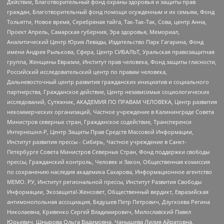
Действие, Благотворительный фонд охраны здоровья и защиты прав
граждан, Благотворительный фонд помощи осужденным и их семьям, Фонд
Тольятти, Новое время, Серебряная тайга, Так-Так-Так, Сова, центр Анна,
Проект Апрель, Самарская губерния, Эра здоровья, Мемориал,
Аналитический Центр Юрия Левады, Издательство Парк Гагарина, Фонд
имени Андрея Рылькова, Сфера, Центр СИБАЛЬТ, Уральская правозащитная
группа, Женщины Евразии, Институт прав человека, Фонд защиты гласности,
Российский исследовательский центр по правам человека,
Дальневосточный центр развития гражданских инициатив и социального
партнерства, Гражданское действие, Центр независимых социологических
исследований, Сутяжник, АКАДЕМИЯ ПО ПРАВАМ ЧЕЛОВЕКА, Центр развития
некоммерческих организаций, Частное учреждение в Калининграде Совета
Министров северных стран, Гражданское содействие, Трансперенси
Интернешнл-Р, Центр Защиты Прав Средств Массовой Информации,
Институт развития прессы - Сибирь, Частное учреждение в Санкт-
Петербурге Совета Министров Северных Стран, Фонд поддержки свободы
прессы, Гражданский контроль, Человек и Закон, Общественная комиссия
по сохранению наследия академика Сахарова, Информационное агентство
МЕМО. РУ, Институт региональной прессы, Институт Развития Свободы
Информации, Экозащита!-Женсовет, Общественный вердикт, Евразийская
антимонопольная ассоциация, Бедушев Петр Петрович, Дзугкоева Регина
Николаевна, Кривенко Сергей Владимирович, Милославский Павел
Юрьевич, Шнырова Ольга Вадимовна, Чанышева Лилия Айратовна,