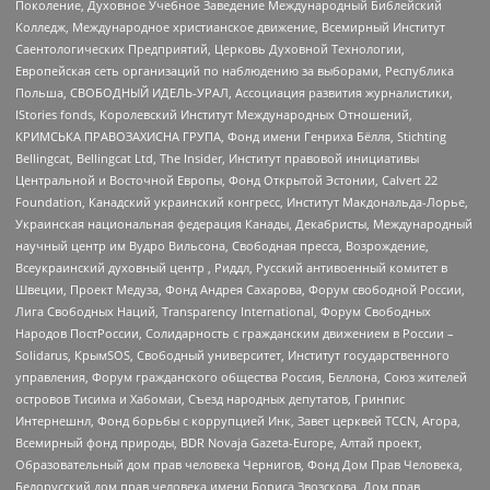
Поколение, Духовное Учебное Заведение Международный Библейский
Колледж, Международное христианское движение, Всемирный Институт
Саентологических Предприятий, Церковь Духовной Технологии,
Европейская сеть организаций по наблюдению за выборами, Республика
Польша, СВОБОДНЫЙ ИДЕЛЬ-УРАЛ, Ассоциация развития журналистики,
IStories fonds, Королевский Институт Международных Отношений,
КРИМСЬКА ПРАВОЗАХИСНА ГРУПА, Фонд имени Генриха Бёлля, Stichting
Bellingcat, Bellingcat Ltd, The Insider, Институт правовой инициативы
Центральной и Восточной Европы, Фонд Открытой Эстонии, Calvert 22
Foundation, Канадский украинский конгресс, Институт Макдональда-Лорье,
Украинская национальная федерация Канады, Декабристы, Международный
научный центр им Вудро Вильсона, Свободная пресса, Возрождение,
Всеукраинский духовный центр , Риддл, Русский антивоенный комитет в
Швеции, Проект Медуза, Фонд Андрея Сахарова, Форум свободной России,
Лига Свободных Наций, Transparеncy International, Форум Свободных
Народов ПостРоссии, Солидарность с гражданским движением в России –
Solidarus, КрымSOS, Свободный университет, Институт государственного
управления, Форум гражданского общества Россия, Беллона, Союз жителей
островов Тисима и Хабомаи, Съезд народных депутатов, Гринпис
Интернешнл, Фонд борьбы с коррупцией Инк, Завет церквей TCCN, Агора,
Всемирный фонд природы, BDR Novaja Gazeta-Europe, Алтай проект,
Образовательный дом прав человека Чернигов, Фонд Дом Прав Человека,
Белорусский дом прав человека имени Бориса Звозскова, Дом прав