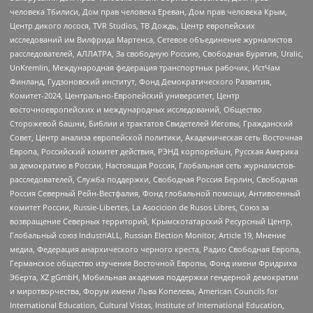
человека Тбилиси, Дом прав человека Ереван, Дом прав человека Крым,
Центр дикого лосося, TVR Studios, ТВ Дождь, Центр европейских
исследований им Вилфрида Мартенса, Сетевое объединение журналистов
расследователей, АЛЛАТРА, За свободную Россию, Свободная Бурятия, Uralic,
UnKremlin, Международная федерация транспортных рабочих, ИстЧам
Финланд, Гудзоновский институт, Фонд Демократического Развития,
Комитет-2024, Центрально-Европейский университет, Центр
восточноевропейских и международных исследований, Общество
Сторожевой башни, Библии и трактатов Свидетелей Иеговы, Гражданский
Совет, Центр анализа европейской политики, Академическая сеть Восточная
Европа, Российский комитет действия, РЭНД корпорейшн, Русская Америка
за демократию в России, Настоящая Россия, Глобальная сеть журналистов-
расследователей, Служба поддержки, Свободная Россия Берлин, Свободная
Россия Северный Рейн-Вестфалия, Фонд глобальной помощи, Антивоенный
комитет России, Russie-Libertes, La Asocicion de Rusos Libres, Союз за
возвращение Северных территорий, Крымскотатарский Ресурсный Центр,
Глобальный союз IndustriALL, Russian Election Monitor, Article 19, Мнение
медиа, Федерация анархического черного креста, Радио Свободная Европа,
Германское общество изучения Восточной Европы, Фонд имени Фридриха
Эберта, XZ gGmbH, Мобильная академия поддержки гендерной демократии
и миротворчества, Форум имени Льва Копелева, American Councils for
International Education, Cultural Vistas, Institute of International Education,