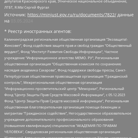
депутатов Красноярского края, Этническое национальное объединение,
ЛГБТ, Я.МЫ Сергей Фургал
Источник:
https://minjust.gov.ru/ru/documents/7822/
данные
на
03.05.2024
* Реестр иностранных агентов:
Калининградская региональная общественная организация "Экозащита!-Женсовет", Фонд содействия защите прав и свобод граждан "Общественный вердикт", Фонд "Институт Развития Свободы Информации", Частное учреждение "Информационное агентство МЕМО. РУ", Региональная общественная организация "Общественная комиссия по сохранению наследия академика Сахарова", Фонд поддержки свободы прессы, Санкт-Петербургская общественная правозащитная организация "Гражданский контроль", Межрегиональная общественная организация "Информационно-просветительский центр "Мемориал", Региональный Фонд "Центр Защиты Прав Средств Массовой Информации", с 05.12.2023 Фонд "Центр Защиты Прав Средств массовой информации", Региональная общественная благотворительная организация помощи беженцам и мигрантам "Гражданское содействие", Негосударственное образовательное учреждение дополнительного профессионального образования (повышение квалификации) специалистов "АКАДЕМИЯ ПО ПРАВАМ ЧЕЛОВЕКА", Свердловская региональная общественная организация "Сутяжник", Автономная некоммерческая организация "Центр независимых социологических исследований", Союз общественных объединений "Российский исследовательский центр по правам человека", Региональное общественное учреждение научно-информационный центр "МЕМОРИАЛ", Некоммерческая организация "Фонд защиты гласности", Автономная некоммерческая организация "Институт прав человека", Городская общественная организация "Екатеринбургское общество "МЕМОРИАЛ", Городская общественная организация "Рязанское историко-просветительское и правозащитное общество "Мемориал" (Рязанский Мемориал), Челябинский региональный орган общественной самодеятельности – женское общественное объединение "Женщины Евразии", Челябинский региональный орган общественной самодеятельности "Уральская правозащитная группа", Фонд содействия защите здоровья и социальной справедливости имени Андрея Рылькова, Автономная Некоммерческая Организация "Аналитический Центр Юрия Левады", Автономная некоммерческая организация социальной поддержки населения "Проект Апрель", Региональная общественная организация помощи женщинам и детям, находящимся в кризисной ситуации "Информационно-методический центр "Анна", Фонд содействия развитию массовых коммуникаций и правовому просвещению "Так-так-Так", Фонд содействия устойчивому развитию "Серебряная тайга", Свердловский региональный общественный фонд социальных проектов "Новое время", "Idel.Реалии", Кавказ.Реалии, Крым.Реалии, Телеканал Настоящее Время, Татаро-башкирская служба Радио Свобода (Azatliq Radiosi), Радио Свободная Европа/Радио Свобода (PCE/PC), "Сибирь.Реалии", "Фактограф", Благотворительный фонд помощи осужденным и их семьям, Автономная некоммерческая организация "Институт глобализации и социальных движений", Фонд "В защиту прав заключенных", Частное учреждение "Центр поддержки и содействия развитию средств массовой информации", Пензенский региональный общественный благотворительный фонд "Гражданский союз", "Север.Реалии", Некоммерческая организация Фонд "Правовая инициатива", Общество с ограниченной ответственностью "Радио Свободная Европа/Радио Свобода", Чешское информационное агентство "MEDIUM-ORIENT", Красноярская региональная общественная организация "Мы против СПИДа", Камалягин Денис Николаевич, Маркелов Сергей Евгеньевич, Пономарев Лев Александрович, Савицкая Людмила Алексеевна, Автономная некоммерческая организация "Центр по работе с проблемой насилия "НАСИЛИЮ.НЕТ", Межрегиональный профессиональный союз работников здравоохранения "Альянс врачей", Юридическое лицо, зарегистрированное в Латвийской Республике, SIA "Medusa Project" (регистрационный номер 40103797863, дата регистрации 10.06.2014), Некоммерческая организация "Фонд по борьбе с коррупцией", Автономная некоммерческая организация "Институт права и публичной политики", Баданин Роман Сергеевич, Гликин Максим Александрович, Железнова Мария Михайловна, Лукьянова Юлия Сергеевна, Маетная Елизавета Витальевна, Маняхин Петр Борисович, Чуракова Ольга Владимировна, Ярош Юлия Петровна, Юридическое лицо "The Insider SIA", зарегистрированное в Риге, Латвийская Республика (дата регистрации 26.06.2015), являющееся администратором доменного имени интернет-издания "The Insider SIA", https://theins.ru, Постернак Алексей Евгеньевич, Рубин Михаил Аркадьевич, Анин Роман Александрович, Юридическое лицо Istories fonds, зарегистрированное в Латвийской Республике (регистрационный номер 50008295751, дата регистрации 24.02.2020), Великовский Дмитрий Александрович, Долинина Ирина Николаевна, Мароховская Алеся Алексеевна, Шлейнов Роман Юрьевич, Шмагун Олеся Валентиновна, Общество с ограниченной ответственностью "Альтаир 2021", Общество с ограниченной ответственностью "Вега 2021", Общество с ограниченной ответственностью "Главный редактор 2021", Общество с ограниченной ответственностью "Ромашки монолит", Важенков Артем Валерьевич, Ивановская областная общественная организация "Центр гендерных исследований", Гурман Юрий Альбертович, Медиапроект "ОВД-Инфо", Егоров Владимир Владимирович, Жилинский Владимир Александрович, Общество с ограниченной ответственностью "ЗП", Иванова София Юрьевна, Карезина Инна Павловна, Кильтау Екатерина Викторовна, Петров Алексей Викторович, Пискунов Сергей Евгеньевич, Смирнов Сергей Сергеевич, Тихонов Михаил Сергеевич, Общество с ограниченной ответственностью "ЖУРНАЛИСТ-ИНОСТРАННЫЙ АГЕНТ", Арапова Галина Юрьевна, Вольтская Татьяна Анатольевна, Американская компания "Mason G.E.S. Anonymous Foundation" (США), являющаяся владельцем интернет-издания https://mnews.world/, Компания "Stichting Bellingcat", зарегистрированная в Нидерландах (дата регистрации 11.07.2018), Захаров Андрей Вячеславович, Клепиковская Екатерина Дмитриевна, Общество с ограниченной ответственностью "МЕМО", Перл Роман Александрович, Симонов Евгений Алексеевич, Соловьева Елена Анатольевна, Сотников Даниил Владимирович, Сурначева Елизавета Дмитриевна, Автономная некоммерческая организация по защите прав человека и информированию населения "Якутия – Наше Мнение", Общество с ограниченной ответственностью "Москоу диджитал медиа", с 26.01.2023 Общество с ограниченной ответственностью "Чайка Белые сады", Ветошкина Валерия Валерьевна, Заговора Максим Александрович, Межрегиональное общественное движение "Российская ЛГБТ - сеть", Оленичев Максим Владимирович, Павлов Иван Юрьевич, Скворцова Елена Сергеевна, Общество с ограниченной ответственностью "Как бы инагент", Кочетков Игорь Викторович, Общество с ограниченной ответственностью "Честные выборы", Еланчик Олег Александрович, Общество с ограниченной ответственностью "Нобелевский призыв", Гималова Регина Эмилевна, Григорьев Андрей Валерьевич, Григорьева Алина Александровна, Ассоциация по содействию защите прав призывников, альтернативнослужащих и военнослужащих "Правозащитная группа "Гражданин.Армия.Право", Хисамова Регина Фаритовна, Автономная некоммерческая организация по реализации социально-правовых программ "Лилит", Дальневосточное общественное движение "Маяк", Санкт-Петербургская ЛГБТ-инициативная группа "Выход", Инициативная группа ЛГБТ+ "Реверс", Алексеев Андрей Викторович, Бекбулатова Таисия Львовна, Беляев Иван Михайлович, Владыкина Елена Сергеевна, Гельман Марат Александрович, Никульшина Вероника Юрьевна, Толоконникова Надежда Андреевна, Шендерович Виктор Анатольевич, Общество с ограниченной ответственностью "Данное сообщение", Общество с ограниченной ответственностью Издательский дом "Новая глава", Айнбиндер Александра Александровна, Московский комьюнити-центр для ЛГБТ+инициатив, Благотворительный фонд развития филантропии, Deutsche Welle (Германия, Kurt-Schumacher-Strasse 3, 53113 Bonn), Борзунова Мария Михайловна, Воробьев Виктор Викторович, Голубева Анна Львовна, Константинова Алла Михайловна, Малкова Ирина Владимировна, Мурадов Мурад Абдулгалимович, Осетинская Елизавета Николаевна, Понасенков Евгений Николаевич, Ганапольский Матвей Юрьевич, Киселев Евгений Алексеевич, Борухович Ирина Григорьевна, Дремин Иван Тимофеевич, Дубровский Дмитрий Викторович, Красноярская региональная общественная организация поддержки и развития альтернативных образовательных технологий и межкультурных коммуникаций "ИНТЕРРА", Маяковская Екатерина Алексеевна, Фейгин Марк Захарович, Филимонов Андрей Викторович, Дзугкоева Регина Николаевна, Доброхотов Роман Александрович, Дудь Юрий Александрович, Елкин Сергей Владимирович, Кругликов Кирилл Игоревич, Сабунаева Мария Леонидовна, Семенов Алексей Владимирович, Шаинян Карен Багратович, Шульман Екатерина Михайловна, Асафьев Артур Валерьевич, Вахштайн Виктор Семенович, Венедиктов Алексей Алексеевич, Лушникова Екатерина Евгеньевна, Волков Леонид Михайлович, Невзоров Александр Глебович, Пархоменко Сергей Борисович, Сироткин Ярослав Николаевич, Кара-Мурза Владимир Владимирович, Баранова Наталья Владимировна, Гозман Леонид Яковлевич, Кагарлицкий Борис Юльевич, Климарев Михаил Валерьевич, Милов Владимир Станиславович, Автономная некоммерческая организация Краснодарский центр современного искусства "Типография", Моргенштерн Алишер Тагирович, Соболь Любовь Эдуардовна, Общество с ограниченной ответственностью "ЛИЗА НОРМ", Каспаров Гарри Кимович, Ходорковский Михаил Борисович, Общество с ограниченной ответственностью "Апрельские тезисы", Данилович Ирина Брониславовна, Кашин Олег Владимирович, Петров Николай Владимирович, Пивоваров Алексей Владимирович, Соколов Михаил Владимирович, Цветкова Юлия Владимировна, Чичваркин Евгений Александрович, Комитет против пыток/Команда против пыток, Общество с ограниченной ответственностью "Первый научный", Общество с ограниченной ответственностью "Вертолет и ко", Белоцерковская Вероника Борисовна, Кац Максим Евгеньевич, Лазарева Татьяна Юрьевна, Шаведдинов Руслан Табризович, Яшин Илья Валерьевич, Общество с ограниченной ответственностью "Иноагент ААВ", Алешковский Дмитрий Петрович, Альбац Евгения Марковна, Быков Дмитрий Львович, Галямина Юлия Евгеньевна, Лойко Сергей Леонидович, Мартынов Кирилл Константинович, Медведев Сергей Александрович, Крашенинников Федор Геннадиевич, Гордеева Катерина Вл