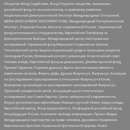
Общество Фонд Содействия, Фонд Открытое общество, Американо-
российский фонд по экономическому и правовому развитию,
Национальный Демократический Институт Международных Отношений,
MEDIA DEVELOPMENT INVESTMENT FUND, Международный Республиканский
Институт, Открытая Россия, Институт современной России, Черноморский
фонд регионального сотрудничества, Европейская Платформа за
Демократические Выборы, Международный центр электоральных
исследований, Германский фонд Маршалла Соединенных Штатов,
Тихоокеанский центр защиты окружающей среды и природных ресурсов,
Свободная Россия, Всемирный конгресс украинцев, Атлантический совет,
Человек в беде, Европейский фонд за демократию, Джеймстаунский фонд,
Прожект Хармони, Родники дракона, Врачи против насильственного
извлечения органов, Фалунь Дафа, Друзья Фалуньгун, Фалуньгун, Коалиция
по расследованию преследования в отношении Фалуньгун в Китае,
Всемирная организация по расследованию преследований Фалуньгун,
Пражский гражданский центр, Ассоциация школ политических
исследований при Совете Европы, Центр либеральной современности,
Форум русскоязычных европейцев, Немецко-русский обмен, Бард колледж,
Европейский выбор, Фонд Ходорковского, Оксфордский российский фонд,
Фонд Будущее России, Компания свободы информации, Проект Медиа,
Международное партнерство за права человека, Духовное Управление
Евангельских Христиан Украинской Христианской Церкви, Новое