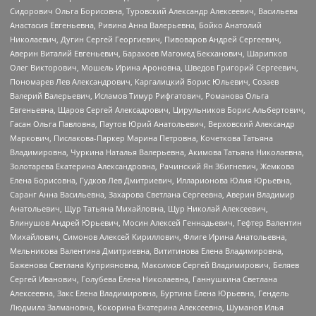
Сидорович Ольга Борисовна, Туровский Александр Алексеевич, Васильева
Анастасия Евгеньевна, Ривина Анна Валерьевна, Бойко Анатолий
Николаевич, Дугин Сергей Георгиевич, Пивоваров Андрей Сергеевич,
Аверин Виталий Евгеньевич, Барахоев Магомед Бекханович, Шарипков
Олег Викторович, Мошель Ирина Ароновна, Шведов Григорий Сергеевич,
Пономарев Лев Александрович, Каргалицкий Борис Юльевич, Созаев
Валерий Валерьевич, Исламов Тимур Рифгатович, Романова Ольга
Евгеньевна, Щаров Сергей Алексадрович, Цирульников Борис Альбертович,
Гасан Ольга Павловна, Паутов Юрий Анатольевич, Верховский Александр
Маркович, Пислакова-Паркер Марина Петровна, Кочеткова Татьяна
Владимировна, Чуркина Наталья Валерьевна, Акимова Татьяна Николаевна,
Золотарева Екатерина Александровна, Рачинский Ян Збигневич, Жемкова
Елена Борисовна, Гудков Лев Дмитриевич, Илларионова Юлия Юрьевна,
Саранг Анна Васильевна, Захарова Светлана Сергеевна, Аверин Владимир
Анатольевич, Щур Татьяна Михайловна, Щур Николай Алексеевич,
Блинушов Андрей Юрьевич, Мосин Алексей Геннадьевич, Гефтер Валентин
Михайлович, Симонов Алексей Кириллович, Флиге Ирина Анатольевна,
Мельникова Валентина Дмитриевна, Вититинова Елена Владимировна,
Баженова Светлана Куприяновна, Максимов Сергей Владимирович, Беляев
Сергей Иванович, Голубева Елена Николаевна, Ганнушкина Светлана
Алексеевна, Закс Елена Владимировна, Буртина Елена Юрьевна, Гендель
Людмила Залмановна, Кокорина Екатерина Алексеевна, Шуманов Илья