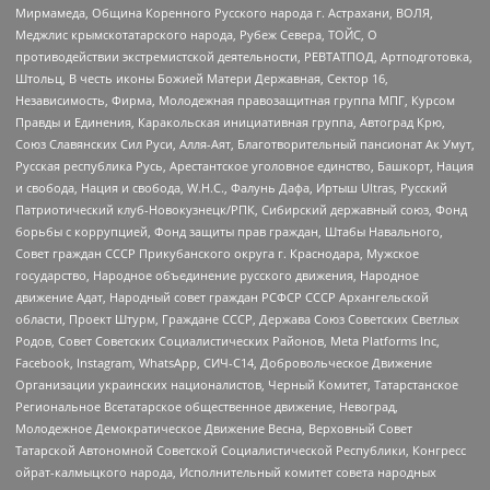
Мирмамеда, Община Коренного Русского народа г. Астрахани, ВОЛЯ,
Меджлис крымскотатарского народа, Рубеж Севера, ТОЙС, О
противодействии экстремистской деятельности, РЕВТАТПОД, Артподготовка,
Штольц, В честь иконы Божией Матери Державная, Сектор 16,
Независимость, Фирма, Молодежная правозащитная группа МПГ, Курсом
Правды и Единения, Каракольская инициативная группа, Автоград Крю,
Союз Славянских Сил Руси, Алля-Аят, Благотворительный пансионат Ак Умут,
Русская республика Русь, Арестантское уголовное единство, Башкорт, Нация
и свобода, Нация и свобода, W.H.С., Фалунь Дафа, Иртыш Ultras, Русский
Патриотический клуб-Новокузнецк/РПК, Сибирский державный союз, Фонд
борьбы с коррупцией, Фонд защиты прав граждан, Штабы Навального,
Совет граждан СССР Прикубанского округа г. Краснодара, Мужское
государство, Народное объединение русского движения, Народное
движение Адат, Народный совет граждан РСФСР СССР Архангельской
области, Проект Штурм, Граждане СССР, Держава Союз Советских Светлых
Родов, Совет Советских Социалистических Районов, Meta Platforms Inc,
Facebook, Instagram, WhatsApp, СИЧ-С14, Добровольческое Движение
Организации украинских националистов, Черный Комитет, Татарстанское
Региональное Всетатарское общественное движение, Невоград,
Молодежное Демократическое Движение Весна, Верховный Совет
Татарской Автономной Советской Социалистической Республики, Конгресс
ойрат-калмыцкого народа, Исполнительный комитет совета народных