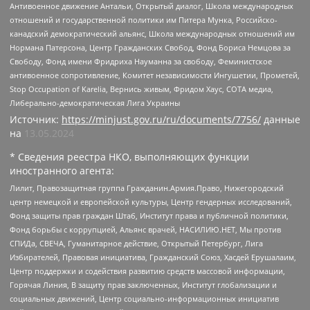
Антивоенное движение Антальи, Открытый диалог, Школа международных
отношений и государственной политики им Питера Мунка, Российско-
канадский демократический альянс, Школа международных отношений им
Нормана Патерсона, Центр Гражданских Свобод, Фонд Бориса Немцова за
Свободу, Фонд имени Фридриха Науманна за свободу, Феминистское
антивоенное сопротивление, Комитет независимости Ингушетии, Прометей,
Stop Occupation of Karelia, Вернись живым, Фридом Хаус, СОТА медиа,
Либерально-демократическая Лига Украины
Источник:
https://minjust.gov.ru/ru/documents/7756/
данные
на
13.05.2024
* Сведения реестра НКО, выполняющих функции
иностранного агента:
Лилит, Правозащитная группа Гражданин.Армия.Право, Нижегородский
центр немецкой и европейской культуры, Центр гендерных исследований,
Фонд защиты прав граждан Штаб, Институт права и публичной политики,
Фонд борьбы с коррупцией, Альянс врачей, НАСИЛИЮ.НЕТ, Мы против
СПИДа, СВЕЧА, Гуманитарное действие, Открытый Петербург, Лига
Избирателей, Правовая инициатива, Гражданский Союз, Хасдей Ерушалаим,
Центр поддержки и содействия развитию средств массовой информации,
Горячая Линия, В защиту прав заключенных, Институт глобализации и
социальных движений, Центр социально-информационных инициатив