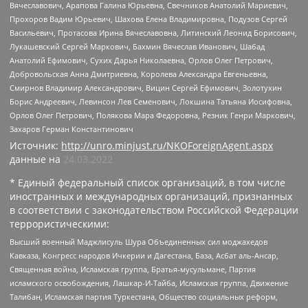
Вячеславович, Арапова Галина Юрьевна, Свечников Анатолий Мариевич,
Прохоров Вадим Юрьевич, Шахова Елена Владимировна, Подузов Сергей
Васильевич, Протасова Ирина Вячеславовна, Литинский Леонид Борисович,
Лукашевский Сергей Маркович, Бахмин Вячеслав Иванович, Шабад
Анатолий Ефимович, Сухих Дарья Николаевна, Орлов Олег Петрович,
Добровольская Анна Дмитриевна, Королева Александра Евгеньевна,
Смирнов Владимир Александрович, Вицин Сергей Ефимович, Золотухин
Борис Андреевич, Левинсон Лев Семенович, Локшина Татьяна Иосифовна,
Орлов Олег Петрович, Полякова Мара Федоровна, Резник Генри Маркович,
Захаров Герман Константинович
Источник:
http://unro.minjust.ru/NKOForeignAgent.aspx
данные на
24.03.2022
* Единый федеральный список организаций, в том числе
иностранных и международных организаций, признанных
в соответствии с законодательством Российской Федерации
террористическими:
Высший военный Маджлисуль Шура Объединенных сил моджахедов
Кавказа, Конгресс народов Ичкерии и Дагестана, База, Асбат аль-Ансар,
Священная война, Исламская группа, Братья-мусульмане, Партия
исламского освобождения, Лашкар-И-Тайба, Исламская группа, Движение
Талибан, Исламская партия Туркестана, Общество социальных реформ,